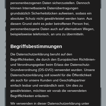
personenbezogenen Daten sicherzustellen. Dennoch
Sa
Vorführung Verkehrsunfall / Rettung. - Foto: Feuerwehr Garbsen
Fe
können Internetbasierte Datenübertragungen
grundsätzlich Sicherheitslücken aufweisen, sodass ein
Abendliche Zeltparty mit
absoluter Schutz nicht gewährleistet werden kann. Aus
diesem Grund steht es jeder betroffenen Person frei,
Livemusik und DJ
personenbezogene Daten auch auf alternativen Wegen,
beispielsweise telefonisch, an uns zu übermitteln.
Am Samstagabend feierte Garbsen ausgelassen im
Begriffsbestimmungen
Festzelt. Die Classic-Rock-Coverband
Re-Play
sorgte
zunächst für musikalische Highlights, bevor DJ
MA
Die Datenschutzerklärung beruht auf den
Begrifflichkeiten, die durch den Europäischen Richtlinien-
Events
bis in die frühen Morgenstunden die Tanzfläche
und Verordnungsgeber beim Erlass der Datenschutz-
zum Beben brachte. Die Stimmung war ausgelassen –
Grundverordnung (DS-GVO) verwendet wurden. Unsere
viele Gäste nutzten die Gelegenheit, gemeinsam mit den
Datenschutzerklärung soll sowohl für die Öffentlichkeit
Feuerwehrkameradinnen und -kameraden zu feiern.
als auch für unsere Kunden und Geschäftspartner
einfach lesbar und verständlich sein. Um dies zu
gewährleisten, möchten wir vorab die verwendeten
1
von 1
Begrifflichkeiten erläutern.
Wir verwenden in dieser Datenschutzerklärung unter