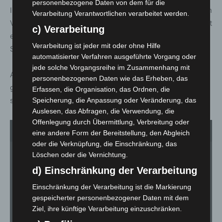
personenbezogene Daten von dem für die
Insgesamt zwölf Gruppen aus Feuerwehren und örtlichen
Verarbeitung Verantwortlichen verarbeitet werden.
Vereinen nahmen daran teil. Zuvor wurden sie im Festzelt
c) Verarbeitung
erneut von Ortsbrandmeister Cremer und seinem
Verarbeitung ist jeder mit oder ohne Hilfe
Stellvertreter Ochmann begrüßt.
automatisierter Verfahren ausgeführte Vorgang oder
jede solche Vorgangsreihe im Zusammenhang mit
Auf dem Festplatz klangen die Feierlichkeiten bei
personenbezogenen Daten wie das Erheben, das
geselligem Zusammensein und guter Stimmung am
Erfassen, die Organisation, das Ordnen, die
späten Nachmittag aus.
Speicherung, die Anpassung oder Veränderung, das
Auslesen, das Abfragen, die Verwendung, die
Offenlegung durch Übermittlung, Verbreitung oder
1
von 2
eine andere Form der Bereitstellung, den Abgleich
oder die Verknüpfung, die Einschränkung, das
Löschen oder die Vernichtung.
d) Einschränkung der Verarbeitung
Einschränkung der Verarbeitung ist die Markierung
gespeicherter personenbezogener Daten mit dem
Ziel, ihre künftige Verarbeitung einzuschränken.