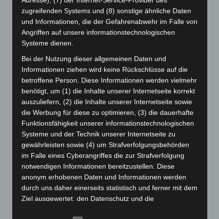
Januar 2025
(88)
zugreifenden Systems und (8) sonstige ähnliche Daten
Dezember 2024
(89)
und Informationen, die der Gefahrenabwehr im Falle von
Angriffen auf unsere informationstechnologischen
November 2024
(94)
Systeme dienen.
Oktober 2024
(93)
Bei der Nutzung dieser allgemeinen Daten und
September 2024
(112)
Informationen ziehen wird keine Rückschlüsse auf die
August 2024
(107)
betroffene Person. Diese Informationen werden vielmehr
benötigt, um (1) die Inhalte unserer Internetseite korrekt
Juli 2024
(89)
auszuliefern, (2) die Inhalte unserer Internetseite sowie
Juni 2024
(107)
die Werbung für diese zu optimieren, (3) die dauerhafte
Mai 2024
(149)
Funktionsfähigkeit unserer informationstechnologischen
Systeme und der Technik unserer Internetseite zu
April 2024
(102)
gewährleisten sowie (4) um Strafverfolgungsbehörden
März 2024
(103)
im Falle eines Cyberangriffes die zur Strafverfolgung
Februar 2024
(103)
notwendigen Informationen bereitzustellen. Diese
anonym erhobenen Daten und Informationen werden
Januar 2024
(111)
durch uns daher einerseits statistisch und ferner mit dem
Dezember 2023
(130)
Ziel ausgewertet, den Datenschutz und die
Datensicherheit in unserem Unternehmen zu erhöhen,
November 2023
(130)