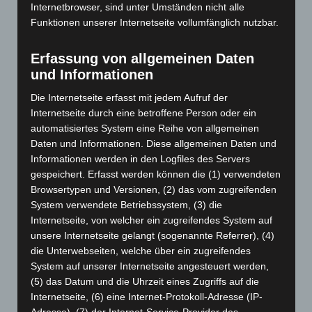
April 2026
(99)
Internetbrowser, sind unter Umständen nicht alle
Funktionen unserer Internetseite vollumfänglich nutzbar.
März 2026
(115)
Februar 2026
(109)
Erfassung von allgemeinen Daten
Januar 2026
(122)
und Informationen
Dezember 2025
(103)
Die Internetseite erfasst mit jedem Aufruf der
November 2025
(114)
Internetseite durch eine betroffene Person oder ein
automatisiertes System eine Reihe von allgemeinen
Oktober 2025
(112)
Daten und Informationen. Diese allgemeinen Daten und
September 2025
(93)
Informationen werden in den Logfiles des Servers
August 2025
(90)
gespeichert. Erfasst werden können die (1) verwendeten
Browsertypen und Versionen, (2) das vom zugreifenden
Juli 2025
(90)
System verwendete Betriebssystem, (3) die
Juni 2025
(103)
Internetseite, von welcher ein zugreifendes System auf
Mai 2025
(112)
unsere Internetseite gelangt (sogenannte Referrer), (4)
die Unterwebseiten, welche über ein zugreifendes
April 2025
(88)
System auf unserer Internetseite angesteuert werden,
März 2025
(111)
(5) das Datum und die Uhrzeit eines Zugriffs auf die
Internetseite, (6) eine Internet-Protokoll-Adresse (IP-
Februar 2025
(96)
Adresse), (7) der Internet-Service-Provider des