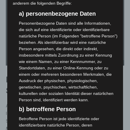
anderem die folgenden Begriffe:
a) personenbezogene Daten
Personenbezogene Daten sind alle Informationen,
die sich auf eine identifizierte oder identifizierbare
natürliche Person (im Folgenden "betroffene Person")
beziehen. Als identifizierbar wird eine natürliche
Person angesehen, die direkt oder indirekt,
insbesondere mittels Zuordnung zu einer Kennung
wie einem Namen, zu einer Kennnummer, zu
Eröffnung der Zeltparty. - Foto: Feuerwehr Garbsen
Standortdaten, zu einer Online-Kennung oder zu
einem oder mehreren besonderen Merkmalen, die
Festumzug und Ausklang am
Ausdruck der physischen, physiologischen,
genetischen, psychischen, wirtschaftlichen,
Sonntag
kulturellen oder sozialen Identität dieser natürlichen
Person sind, identifiziert werden kann.
Am Sonntag fand der Festumzug durch Altgarbsen statt.
b) betroffene Person
In der Mittagszeit nutzte man eine Regenpause für den
Betroffene Person ist jede identifizierte oder
Start des Zuges, der unter musikalischer Begleitung der
identifizierbare natürliche Person, deren
Musikfreunde Osterwald UE
durch den Ort führte.