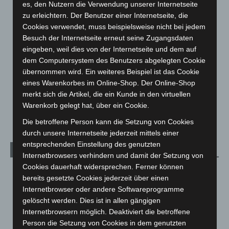
Corona-News
712
es, den Nutzern die Verwendung unserer Internetseite
Hannover und Region
5.039
zu erleichtern. Der Benutzer einer Internetseite, die
Cookies verwendet, muss beispielsweise nicht bei jedem
Langenhagen und Ortsteile
3.252
Besuch der Internetseite erneut seine Zugangsdaten
Leserbriefe
1
eingeben, weil dies von der Internetseite und dem auf
dem Computersystem des Benutzers abgelegten Cookie
Menschen
2
übernommen wird. Ein weiteres Beispiel ist das Cookie
Über uns
1
eines Warenkorbes im Online-Shop. Der Online-Shop
Veranstaltungen
1.888
merkt sich die Artikel, die ein Kunde in den virtuellen
Warenkorb gelegt hat, über ein Cookie.
Welt
1.271
Die betroffene Person kann die Setzung von Cookies
durch unsere Internetseite jederzeit mittels einer
entsprechenden Einstellung des genutzten
Archiv
Internetbrowsers verhindern und damit der Setzung von
Cookies dauerhaft widersprechen. Ferner können
August 2026
(14)
bereits gesetzte Cookies jederzeit über einen
Juli 2026
(73)
Internetbrowser oder andere Softwareprogramme
gelöscht werden. Dies ist in allen gängigen
Juni 2026
(139)
Internetbrowsern möglich. Deaktiviert die betroffene
Mai 2026
(99)
Person die Setzung von Cookies in dem genutzten