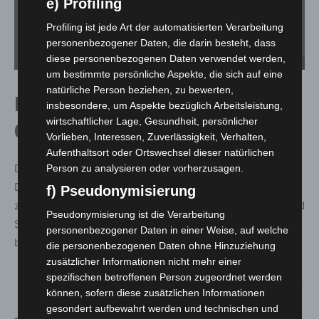
e) Profiling
Profiling ist jede Art der automatisierten Verarbeitung
personenbezogener Daten, die darin besteht, dass
diese personenbezogenen Daten verwendet werden,
Festumzug - Foto: Feuerwehr Garbsen
um bestimmte persönliche Aspekte, die sich auf eine
natürliche Person beziehen, zu bewerten,
Dank an alle Unterstützenden und
insbesondere, um Aspekte bezüglich Arbeitsleistung,
wirtschaftlicher Lage, Gesundheit, persönlicher
Gäste
Vorlieben, Interessen, Zuverlässigkeit, Verhalten,
Aufenthaltsort oder Ortswechsel dieser natürlichen
Die Ortsfeuerwehr Garbsen sprach ihren herzlichen
Person zu analysieren oder vorherzusagen.
Dank an alle Gäste, die Bevölkerung sowie die
f) Pseudonymisierung
zahlreichen Helferinnen und Helfer, Unterstützenden und
Pseudonymisierung ist die Verarbeitung
Sponsoren aus, die maßgeblich zum Erfolg des
personenbezogener Daten in einer Weise, auf welche
besonderen Festwochenendes beigetragen hatten.
die personenbezogenen Daten ohne Hinzuziehung
zusätzlicher Informationen nicht mehr einer
spezifischen betroffenen Person zugeordnet werden
können, sofern diese zusätzlichen Informationen
gesondert aufbewahrt werden und technischen und