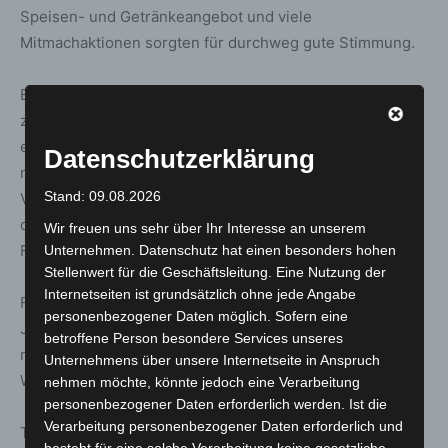
Speisen- und Getränkeangebot und viele
Mitmachaktionen sorgten für durchweg gute Stimmung.
Besondere Programmpunkte waren zwei Vorführungen
zur Brandbekämpfung: eine historische Löschübung mit
einer Handdruckspritze aus dem Jahr 1883 und eine
Datenschutzerklärung
moderne technische Hilfeleistung nach einem
Stand: 09.08.2026
Verkehrsunfall. Auch spektakuläre Demonstrationen wie
die Explosion eines Fettbrands und der Einsatz von
Wir freuen uns sehr über Ihr Interesse an unserem
Feuerlöschern standen mehrmals auf dem Tagesplan.
Unternehmen. Datenschutz hat einen besonders hohen
Stellenwert für die Geschäftsleitung. Eine Nutzung der
Internetseiten ist grundsätzlich ohne jede Angabe
Für die kleinen Gäste organisierte die Kinder- und
personenbezogener Daten möglich. Sofern eine
Jugendfeuerwehr eine abwechslungsreiche Spielrallye
betroffene Person besondere Services unseres
mit Stationen wie einem Minigolfparcours oder einer
Unternehmens über unsere Internetseite in Anspruch
Wasserspritzwand, bei der Zielgenauigkeit gefragt war.
nehmen möchte, könnte jedoch eine Verarbeitung
personenbezogener Daten erforderlich werden. Ist die
Verarbeitung personenbezogener Daten erforderlich und
Technikbegeisterte kamen ebenfalls auf ihre Kosten: Auf
besteht für eine solche Verarbeitung keine gesetzliche