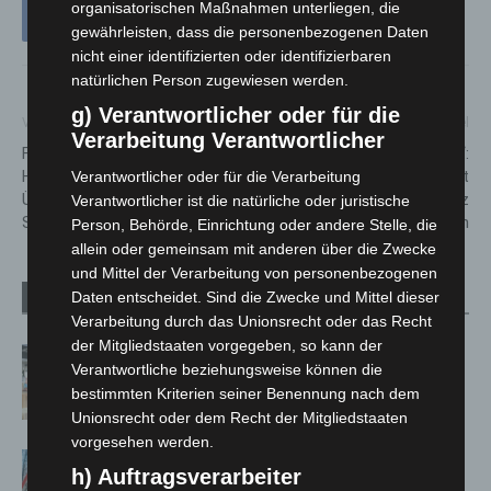
organisatorischen Maßnahmen unterliegen, die
gewährleisten, dass die personenbezogenen Daten
nicht einer identifizierten oder identifizierbaren
natürlichen Person zugewiesen werden.
g) Verantwortlicher oder für die
Vorheriger Artikel
Nächster Artikel
Verarbeitung Verantwortlicher
Feiertagsverkehre an
„Herzsicher in der Schule“:
Himmelfahrt und Pfingsten:
Land Niedersachsen stärkt
Verantwortlicher oder für die Verarbeitung
ÜSTRA fährt nach
Wiederbelebungskompetenz
Verantwortlicher ist die natürliche oder juristische
Sonntagsfahrplan
von Schülerinnen und Schülern
Person, Behörde, Einrichtung oder andere Stelle, die
allein oder gemeinsam mit anderen über die Zwecke
und Mittel der Verarbeitung von personenbezogenen
Daten entscheidet. Sind die Zwecke und Mittel dieser
Verwandte Artikel
Mehr vom Autor
Verarbeitung durch das Unionsrecht oder das Recht
der Mitgliedstaaten vorgegeben, so kann der
Kunst trifft Weingenuss: Barbara-
Verantwortliche beziehungsweise können die
Susann Mehring zeigt ihre Werke im
bestimmten Kriterien seiner Benennung nach dem
Jacques’ Wein-Depot Isernhagen
Unionsrecht oder dem Recht der Mitgliedstaaten
vorgesehen werden.
A2: Zweite Turbobaustelle startet
h) Auftragsverarbeiter
zwischen Hannover-West und