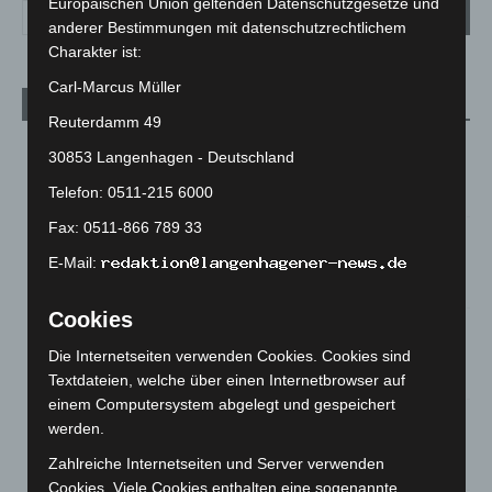
Europäischen Union geltenden Datenschutzgesetze und
anderer Bestimmungen mit datenschutzrechtlichem
Charakter ist:
Carl-Marcus Müller
Aktuelle Beiträge
Reuterdamm 49
Kunst trifft Weingenuss: Barbara-Susann Mehring zeigt ihre
30853 Langenhagen - Deutschland
Werke im Jacques’ Wein-Depot Isernhagen
Telefon: 0511-215 6000
8. August 2026
Fax: 0511-866 789 33
A2: Zweite Turbobaustelle startet zwischen Hannover-West
und Bothfeld
E-Mail:
8. August 2026
Cookies
Niedersachsen: Feuerwehrkräfte kehren nach
Waldbrandeinsatz aus Spanien zurück
Die Internetseiten verwenden Cookies. Cookies sind
7. August 2026
Textdateien, welche über einen Internetbrowser auf
einem Computersystem abgelegt und gespeichert
Hannover: Erste Tigermücken-Population in Niedersachsen
werden.
entdeckt
Zahlreiche Internetseiten und Server verwenden
7. August 2026
Cookies. Viele Cookies enthalten eine sogenannte