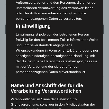
Auftragsverarbeiter und den Personen, die unter der
unmittelbaren Verantwortung des Verantwortlichen
oder des Auftragsverarbeiters befugt sind, die
personenbezogenen Daten zu verarbeiten.
k) Einwilligung
Wetter
Einwilligung ist jede von der betroffenen Person
freiwillig für den bestimmten Fall in informierter Weise
LANGENHAGEN
und unmissverständlich abgegebene
Bedeckt
Willensbekundung in Form einer Erklärung oder einer
sonstigen eindeutigen bestätigenden Handlung, mit
°
32.2
°
C
30.9
der die betroffene Person zu verstehen gibt, dass sie
mit der Verarbeitung der sie betreffenden
°
29.9
personenbezogenen Daten einverstanden ist.
21%
2.7m/s
100%
Name und Anschrift des für die
SO.
MO.
DI.
MI.
DO.
Verarbeitung Verantwortlichen
33
°
27
°
23
°
27
°
30
°
Verantwortlicher im Sinne der Datenschutz-
Grundverordnung, sonstiger in den Mitgliedstaaten der