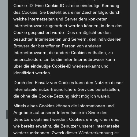
Brand im „Haus der Begegnung“ in Neuwarmbüchen schnell
Cookie-ID. Eine Cookie-ID ist eine eindeutige Kennung
eingedämmt
des Cookies. Sie besteht aus einer Zeichenfolge, durch
6. August 2026
welche Internetseiten und Server dem konkreten
Internetbrowser zugeordnet werden können, in dem das
Region Hannover: 21 neue Notfallsanitäter starten beim
Cookie gespeichert wurde. Dies ermöglicht es den
Roten Kreuz
besuchten Internetseiten und Servern, den individuellen
5. August 2026
Browser der betroffenen Person von anderen
Internetbrowsern, die andere Cookies enthalten, zu
Mann läuft mit Hockeyschläger über A7 – Polizei sucht
unterscheiden. Ein bestimmter Internetbrowser kann
Zeugen
über die eindeutige Cookie-ID wiedererkannt und
5. August 2026
identifiziert werden.
Durch den Einsatz von Cookies kann den Nutzern dieser
Celle: Mensch stirbt bei Bagger-Unfall auf Baustelle
Internetseite nutzerfreundlichere Services bereitstellen,
5. August 2026
die ohne die Cookie-Setzung nicht möglich wären.
Mittels eines Cookies können die Informationen und
Angebote auf unserer Internetseite im Sinne des
Kategorien
Benutzers optimiert werden. Cookies ermöglichen uns,
wie bereits erwähnt, die Benutzer unserer Internetseite
Blaulicht
2.799
wiederzuerkennen. Zweck dieser Wiedererkennung ist