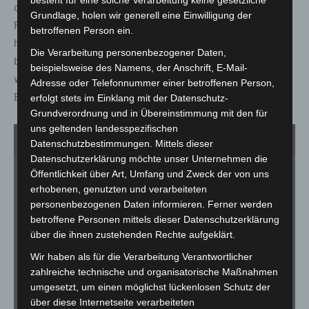
der sogenannten „Blaulichtmeile“ konnten aktuelle
Grundlage, holen wir generell eine Einwilligung der
Fahrzeuge der Ortsfeuerwehr Garbsen ebenso wie
betroffenen Person ein.
historische Feuerwehr-Oldtimer aus nächster Nähe
Die Verarbeitung personenbezogener Daten,
besichtigt werden. Auch Polizei, Rettungsdienst und
beispielsweise des Namens, der Anschrift, E-Mail-
weitere Organisationen präsentierten sich dort mit ihren
Adresse oder Telefonnummer einer betroffenen Person,
Einsatzfahrzeugen und informierten über ihre Arbeit.
erfolgt stets im Einklang mit der Datenschutz-
Grundverordnung und in Übereinstimmung mit den für
uns geltenden landesspezifischen
1
von 4
Datenschutzbestimmungen. Mittels dieser
Datenschutzerklärung möchte unser Unternehmen die
Öffentlichkeit über Art, Umfang und Zweck der von uns
erhobenen, genutzten und verarbeiteten
personenbezogenen Daten informieren. Ferner werden
betroffene Personen mittels dieser Datenschutzerklärung
über die ihnen zustehenden Rechte aufgeklärt.
Wir haben als für die Verarbeitung Verantwortlicher
zahlreiche technische und organisatorische Maßnahmen
umgesetzt, um einen möglichst lückenlosen Schutz der
über diese Internetseite verarbeiteten