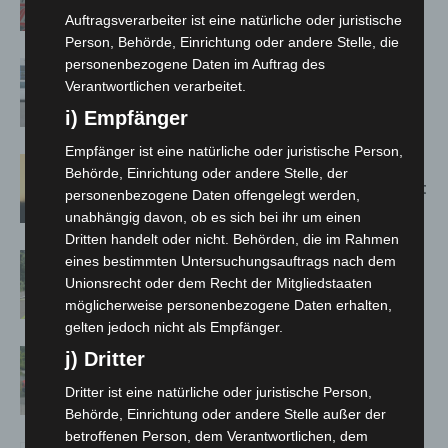
Bothfeld
Auftragsverarbeiter ist eine natürliche oder juristische
Person, Behörde, Einrichtung oder andere Stelle, die
personenbezogene Daten im Auftrag des
Niedersachsen: Feuerwehrkräfte
Verantwortlichen verarbeitet.
kehren nach Waldbrandeinsatz aus
Spanien zurück
i) Empfänger
Empfänger ist eine natürliche oder juristische Person,
Hannover: Erste Tigermücken-
Behörde, Einrichtung oder andere Stelle, der
Population in Niedersachsen entdeckt
personenbezogene Daten offengelegt werden,
unabhängig davon, ob es sich bei ihr um einen
Dritten handelt oder nicht. Behörden, die im Rahmen
Brand im „Haus der Begegnung“ in
eines bestimmten Untersuchungsauftrags nach dem
Neuwarmbüchen schnell eingedämmt
Unionsrecht oder dem Recht der Mitgliedstaaten
möglicherweise personenbezogene Daten erhalten,
gelten jedoch nicht als Empfänger.
Region Hannover: 21 neue
j) Dritter
Notfallsanitäter starten beim Roten
Dritter ist eine natürliche oder juristische Person,
Kreuz
Behörde, Einrichtung oder andere Stelle außer der
betroffenen Person, dem Verantwortlichen, dem