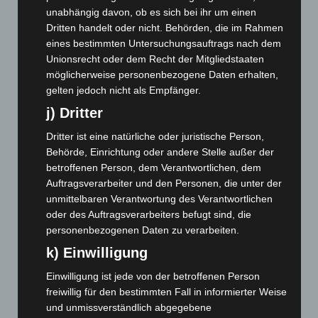
unabhängig davon, ob es sich bei ihr um einen
September 2025
(93)
Dritten handelt oder nicht. Behörden, die im Rahmen
August 2025
(90)
eines bestimmten Untersuchungsauftrags nach dem
Unionsrecht oder dem Recht der Mitgliedstaaten
Juli 2025
(90)
möglicherweise personenbezogene Daten erhalten,
Juni 2025
(103)
gelten jedoch nicht als Empfänger.
Mai 2025
(112)
j) Dritter
April 2025
(88)
Dritter ist eine natürliche oder juristische Person,
März 2025
(111)
Behörde, Einrichtung oder andere Stelle außer der
Februar 2025
(96)
betroffenen Person, dem Verantwortlichen, dem
Auftragsverarbeiter und den Personen, die unter der
Januar 2025
(88)
unmittelbaren Verantwortung des Verantwortlichen
Dezember 2024
(89)
oder des Auftragsverarbeiters befugt sind, die
personenbezogenen Daten zu verarbeiten.
November 2024
(94)
k) Einwilligung
Oktober 2024
(93)
September 2024
(112)
Einwilligung ist jede von der betroffenen Person
freiwillig für den bestimmten Fall in informierter Weise
August 2024
(107)
und unmissverständlich abgegebene
Juli 2024
(89)