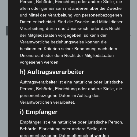
Person, Behörde, Einrichtung oder andere Stelle, die
Welt
1.270
allein oder gemeinsam mit anderen über die Zwecke
und Mittel der Verarbeitung von personenbezogenen
Daten entscheidet. Sind die Zwecke und Mittel dieser
Verarbeitung durch das Unionsrecht oder das Recht
Archiv
der Mitgliedstaaten vorgegeben, so kann der
Verantwortliche beziehungsweise können die
August 2026
(12)
bestimmten Kriterien seiner Benennung nach dem
Juli 2026
(73)
Unionsrecht oder dem Recht der Mitgliedstaaten
vorgesehen werden.
Juni 2026
(139)
h) Auftragsverarbeiter
Mai 2026
(99)
April 2026
(99)
Auftragsverarbeiter ist eine natürliche oder juristische
Person, Behörde, Einrichtung oder andere Stelle, die
März 2026
(115)
personenbezogene Daten im Auftrag des
Februar 2026
(109)
Verantwortlichen verarbeitet.
Januar 2026
(122)
i) Empfänger
Dezember 2025
(103)
Empfänger ist eine natürliche oder juristische Person,
November 2025
(114)
Behörde, Einrichtung oder andere Stelle, der
personenbezogene Daten offengelegt werden,
Oktober 2025
(112)