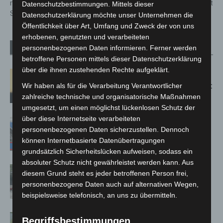
mit über 160 Kilometern pro
Region Hannover bestätigt
Datenschutzbestimmungen. Mittels dieser
Stunde in 80er Zone
Datenschutzerklärung möchte unser Unternehmen die
Öffentlichkeit über Art, Umfang und Zweck der von uns
erhobenen, genutzten und verarbeiteten
personenbezogenen Daten informieren. Ferner werden
Verwandte Artikel
Mehr vom Autor
betroffene Personen mittels dieser Datenschutzerklärung
über die ihnen zustehenden Rechte aufgeklärt.
Hannover: Erste Tigermücken-
Population in Niedersachsen entdeckt
Wir haben als für die Verarbeitung Verantwortlicher
zahlreiche technische und organisatorische Maßnahmen
umgesetzt, um einen möglichst lückenlosen Schutz der
über diese Internetseite verarbeiteten
Mann läuft mit Hockeyschläger über
personenbezogenen Daten sicherzustellen. Dennoch
A7 – Polizei sucht Zeugen
können Internetbasierte Datenübertragungen
grundsätzlich Sicherheitslücken aufweisen, sodass ein
absoluter Schutz nicht gewährleistet werden kann. Aus
Gasleitung bei McDonald’s-Umbau in
diesem Grund steht es jeder betroffenen Person frei,
Langenhagen beschädigt
personenbezogene Daten auch auf alternativen Wegen,
beispielsweise telefonisch, an uns zu übermitteln.
Langenhagen: Autofahrer mit 3,17
Begriffsbestimmungen