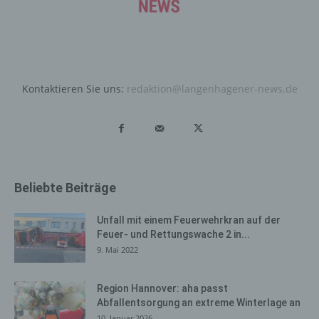
Daten und Informationen. Diese allgemeinen Daten und
Informationen werden in den Logfiles des Servers
gespeichert. Erfasst werden können die (1) verwendeten
Browsertypen und Versionen, (2) das vom zugreifenden
System verwendete Betriebssystem, (3) die
Internetseite, von welcher ein zugreifendes System auf
Kontaktieren Sie uns:
redaktion@langenhagener-news.de
unsere Internetseite gelangt (sogenannte Referrer), (4)
die Unterwebseiten, welche über ein zugreifendes
System auf unserer Internetseite angesteuert werden,
(5) das Datum und die Uhrzeit eines Zugriffs auf die
Internetseite, (6) eine Internet-Protokoll-Adresse (IP-
Adresse), (7) der Internet-Service-Provider des
Beliebte Beiträge
zugreifenden Systems und (8) sonstige ähnliche Daten
und Informationen, die der Gefahrenabwehr im Falle von
Unfall mit einem Feuerwehrkran auf der
Angriffen auf unsere informationstechnologischen
Feuer- und Rettungswache 2 in...
Systeme dienen.
9. Mai 2022
Bei der Nutzung dieser allgemeinen Daten und
Informationen ziehen wird keine Rückschlüsse auf die
Region Hannover: aha passt
betroffene Person. Diese Informationen werden vielmehr
Abfallentsorgung an extreme Winterlage an
benötigt, um (1) die Inhalte unserer Internetseite korrekt
10. Januar 2026