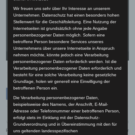
Wir freuen uns sehr über Ihr Interesse an unserem
Unternehmen. Datenschutz hat einen besonders hohen
Stellenwert für die Geschäftsleitung. Eine Nutzung der
Internetseiten ist grundsätzlich ohne jede Angabe
personenbezogener Daten möglich. Sofern eine
betroffene Person besondere Services unseres
Unternehmens über unsere Internetseite in Anspruch
Kinder- und Jugendfeuerwehr Godshorn hatte zu leckeren Waffeln eingeladen. - ©
Ki
nehmen möchte, könnte jedoch eine Verarbeitung
Carl-Marcus Müller
Ca
personenbezogener Daten erforderlich werden. Ist die
Verarbeitung personenbezogener Daten erforderlich und
besteht für eine solche Verarbeitung keine gesetzliche
Grundlage, holen wir generell eine Einwilligung der
betroffenen Person ein.
Die Verarbeitung personenbezogener Daten,
beispielsweise des Namens, der Anschrift, E-Mail-
Adresse oder Telefonnummer einer betroffenen Person,
erfolgt stets im Einklang mit der Datenschutz-
Vorheriger Artikel
Nächster Artikel
Grundverordnung und in Übereinstimmung mit den für
Polizei misst zwei Autofahrer
Omikron-Verdachtsfall in der
uns geltenden landesspezifischen