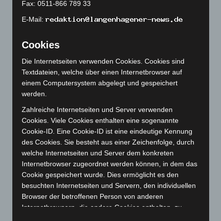
April 2023
(155)
Fax: 0511-866 789 33
März 2023
(174)
E-Mail:
Februar 2023
(154)
Cookies
Januar 2023
(140)
Dezember 2022
(130)
Die Internetseiten verwenden Cookies. Cookies sind
Textdateien, welche über einen Internetbrowser auf
November 2022
(167)
einem Computersystem abgelegt und gespeichert
Oktober 2022
(166)
werden.
September 2022
(205)
Zahlreiche Internetseiten und Server verwenden
August 2022
(166)
Cookies. Viele Cookies enthalten eine sogenannte
Cookie-ID. Eine Cookie-ID ist eine eindeutige Kennung
Juli 2022
(133)
des Cookies. Sie besteht aus einer Zeichenfolge, durch
Juni 2022
(167)
welche Internetseiten und Server dem konkreten
Mai 2022
(177)
Internetbrowser zugeordnet werden können, in dem das
Cookie gespeichert wurde. Dies ermöglicht es den
April 2022
(198)
besuchten Internetseiten und Servern, den individuellen
März 2022
(221)
Browser der betroffenen Person von anderen
Februar 2022
(189)
Internetbrowsern, die andere Cookies enthalten, zu
unterscheiden. Ein bestimmter Internetbrowser kann