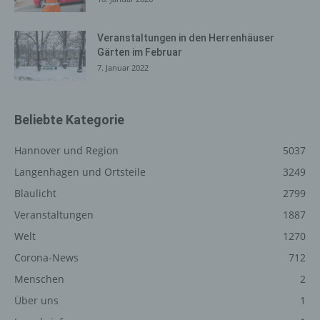
auszuliefern, (2) die Inhalte unserer Internetseite sowie
die Werbung für diese zu optimieren, (3) die dauerhafte
Funktionsfähigkeit unserer informationstechnologischen
Veranstaltungen in den Herrenhäuser
Gärten im Februar
Systeme und der Technik unserer Internetseite zu
7. Januar 2022
gewährleisten sowie (4) um Strafverfolgungsbehörden
im Falle eines Cyberangriffes die zur Strafverfolgung
notwendigen Informationen bereitzustellen. Diese
anonym erhobenen Daten und Informationen werden
Beliebte Kategorie
durch uns daher einerseits statistisch und ferner mit dem
Ziel ausgewertet, den Datenschutz und die
Hannover und Region
5037
Datensicherheit in unserem Unternehmen zu erhöhen,
Langenhagen und Ortsteile
3249
um letztlich ein optimales Schutzniveau für die von uns
Blaulicht
2799
verarbeiteten personenbezogenen Daten
sicherzustellen. Die anonymen Daten der Server-Logfiles
Veranstaltungen
1887
werden getrennt von allen durch eine betroffene Person
Welt
1270
angegebenen personenbezogenen Daten gespeichert.
Corona-News
712
Registrierung auf unserer
Menschen
2
Internetseite
Über uns
1
Die betroffene Person hat die Möglichkeit, sich auf der