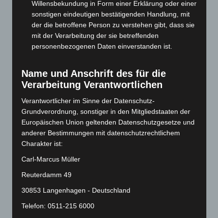
Willensbekundung in Form einer Erklärung oder einer
Juni 2024
(107)
sonstigen eindeutigen bestätigenden Handlung, mit
der die betroffene Person zu verstehen gibt, dass sie
Mai 2024
(149)
mit der Verarbeitung der sie betreffenden
April 2024
(102)
personenbezogenen Daten einverstanden ist.
März 2024
(103)
Februar 2024
(103)
Name und Anschrift des für die
Verarbeitung Verantwortlichen
Januar 2024
(111)
Verantwortlicher im Sinne der Datenschutz-
Dezember 2023
(130)
Grundverordnung, sonstiger in den Mitgliedstaaten der
November 2023
(130)
Europäischen Union geltenden Datenschutzgesetze und
Oktober 2023
(114)
anderer Bestimmungen mit datenschutzrechtlichem
Charakter ist:
September 2023
(133)
Carl-Marcus Müller
August 2023
(134)
Juli 2023
(118)
Reuterdamm 49
Juni 2023
(142)
30853 Langenhagen - Deutschland
Mai 2023
(139)
Telefon: 0511-215 6000