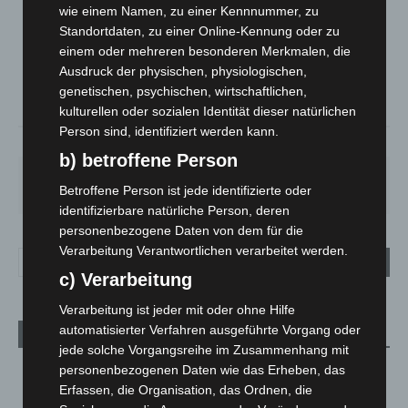
LANGENHAGEN
wie einem Namen, zu einer Kennnummer, zu
Bedeckt
Standortdaten, zu einer Online-Kennung oder zu
°
einem oder mehreren besonderen Merkmalen, die
20.7
°
C
19.7
Ausdruck der physischen, physiologischen,
°
genetischen, psychischen, wirtschaftlichen,
18.8
kulturellen oder sozialen Identität dieser natürlichen
Person sind, identifiziert werden kann.
58%
3.1m/s
98%
b) betroffene Person
FR.
SA.
SO.
MO.
DI.
Betroffene Person ist jede identifizierte oder
21
°
27
°
33
°
29
°
24
°
identifizierbare natürliche Person, deren
personenbezogene Daten von dem für die
Verarbeitung Verantwortlichen verarbeitet werden.
c) Verarbeitung
Verarbeitung ist jeder mit oder ohne Hilfe
automatisierter Verfahren ausgeführte Vorgang oder
Aktuelle Beiträge
jede solche Vorgangsreihe im Zusammenhang mit
Niedersachsen: Feuerwehrkräfte kehren nach
personenbezogenen Daten wie das Erheben, das
Waldbrandeinsatz aus Spanien zurück
Erfassen, die Organisation, das Ordnen, die