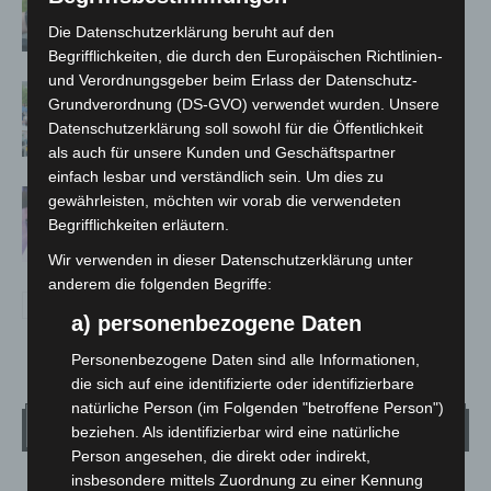
Promille aus dem Verkehr gezogen
Die Datenschutzerklärung beruht auf den
Begrifflichkeiten, die durch den Europäischen Richtlinien-
und Verordnungsgeber beim Erlass der Datenschutz-
Blaulichtmeile Langenhagen 2026:
Grundverordnung (DS-GVO) verwendet wurden. Unsere
Polizei, Feuerwehr und Rettung
Datenschutzerklärung soll sowohl für die Öffentlichkeit
hautnah erleben
als auch für unsere Kunden und Geschäftspartner
einfach lesbar und verständlich sein. Um dies zu
Polizei Langenhagen testet Aufnahme
gewährleisten, möchten wir vorab die verwendeten
von Anzeigen per Videochat
Begrifflichkeiten erläutern.
Wir verwenden in dieser Datenschutzerklärung unter
anderem die folgenden Begriffe:
a) personenbezogene Daten
Personenbezogene Daten sind alle Informationen,
die sich auf eine identifizierte oder identifizierbare
natürliche Person (im Folgenden "betroffene Person")
Wetter
beziehen. Als identifizierbar wird eine natürliche
Person angesehen, die direkt oder indirekt,
insbesondere mittels Zuordnung zu einer Kennung