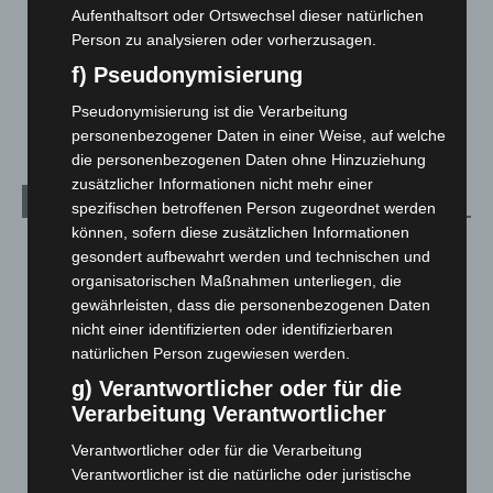
beschädigt
Aufenthaltsort oder Ortswechsel dieser natürlichen
5. August 2026
Person zu analysieren oder vorherzusagen.
f) Pseudonymisierung
Anklage nach Abschaltung von „Archetyp Market“ erhoben
Pseudonymisierung ist die Verarbeitung
3. August 2026
personenbezogener Daten in einer Weise, auf welche
die personenbezogenen Daten ohne Hinzuziehung
zusätzlicher Informationen nicht mehr einer
Kategorien
spezifischen betroffenen Person zugeordnet werden
können, sofern diese zusätzlichen Informationen
Blaulicht
2.799
gesondert aufbewahrt werden und technischen und
organisatorischen Maßnahmen unterliegen, die
Corona-News
712
gewährleisten, dass die personenbezogenen Daten
Hannover und Region
5.037
nicht einer identifizierten oder identifizierbaren
Langenhagen und Ortsteile
3.250
natürlichen Person zugewiesen werden.
Leserbriefe
1
g) Verantwortlicher oder für die
Verarbeitung Verantwortlicher
Menschen
2
Über uns
1
Verantwortlicher oder für die Verarbeitung
Verantwortlicher ist die natürliche oder juristische
Veranstaltungen
1.887