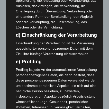
7. August 2026
Speicherung, die Anpassung oder Veränderung, das
Auslesen, das Abfragen, die Verwendung, die
Hannover: Erste Tigermücken-Population in Niedersachsen
Offenlegung durch Übermittlung, Verbreitung oder
entdeckt
eine andere Form der Bereitstellung, den Abgleich
7. August 2026
oder die Verknüpfung, die Einschränkung, das
Löschen oder die Vernichtung.
Brand im „Haus der Begegnung“ in Neuwarmbüchen schnell
d) Einschränkung der Verarbeitung
eingedämmt
6. August 2026
Einschränkung der Verarbeitung ist die Markierung
gespeicherter personenbezogener Daten mit dem
Region Hannover: 21 neue Notfallsanitäter starten beim
Ziel, ihre künftige Verarbeitung einzuschränken.
Roten Kreuz
e) Profiling
5. August 2026
Profiling ist jede Art der automatisierten Verarbeitung
Mann läuft mit Hockeyschläger über A7 – Polizei sucht
personenbezogener Daten, die darin besteht, dass
Zeugen
diese personenbezogenen Daten verwendet werden,
5. August 2026
um bestimmte persönliche Aspekte, die sich auf eine
natürliche Person beziehen, zu bewerten,
Celle: Mensch stirbt bei Bagger-Unfall auf Baustelle
insbesondere, um Aspekte bezüglich Arbeitsleistung,
5. August 2026
wirtschaftlicher Lage, Gesundheit, persönlicher
Gasleitung bei McDonald’s-Umbau in Langenhagen
Vorlieben, Interessen, Zuverlässigkeit, Verhalten,