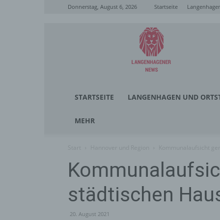
Donnerstag, August 6, 2026
Startseite
Langenhagen
Langenhagener
News
STARTSEITE
LANGENHAGEN UND ORTST
MEHR
Start
Hannover und Region
Kommunalaufsicht gen
Kommunalaufsic
städtischen Hau
20. August 2021