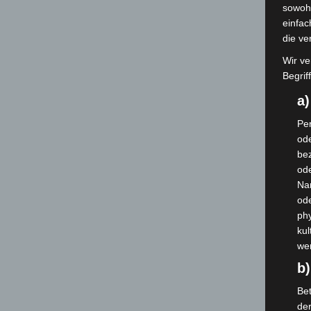
sowohl
einfac
die ve
Wir ve
Begrif
a
Per
ode
bez
ode
Na
od
phy
kul
we
b)
Bet
de