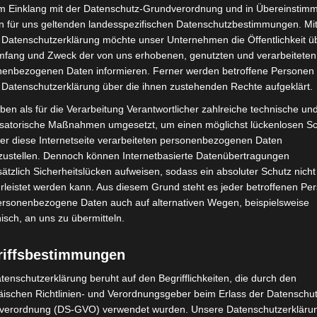
im Einklang mit der Datenschutz-Grundverordnung und in Übereinstim
n für uns geltenden landesspezifischen Datenschutzbestimmungen. Mit
 Datenschutzerklärung möchte unser Unternehmen die Öffentlichkeit ü
mfang und Zweck der von uns erhobenen, genutzten und verarbeiteten
enbezogenen Daten informieren. Ferner werden betroffene Personen 
mit Hockeyschläger über
Hannover: Polizei stoppt 166
 Datenschutzerklärung über die ihnen zustehenden Rechte aufgeklärt.
i sucht Zeugen
Trunkenheitsfahrten bei
Großkontrolle
ben als für die Verarbeitung Verantwortlicher zahlreiche technische un
isatorische Maßnahmen umgesetzt, um einen möglichst lückenlosen S
er diese Internetseite verarbeiteten personenbezogenen Daten
zustellen. Dennoch können Internetbasierte Datenübertragungen
ätzlich Sicherheitslücken aufweisen, sodass ein absoluter Schutz nicht
leistet werden kann. Aus diesem Grund steht es jeder betroffenen Pe
personenbezogene Daten auch auf alternativen Wegen, beispielsweise
nisch, an uns zu übermitteln.
ile Langenhagen 2026:
Hannover: Polizei setzt Gaming-
riffsbestimmungen
uerwehr und Rettung
Koffer für Prävention ein
eben
tenschutzerklärung beruht auf den Begrifflichkeiten, die durch den
ischen Richtlinien- und Verordnungsgeber beim Erlass der Datenschut
verordnung (DS-GVO) verwendet wurden. Unsere Datenschutzerklärun