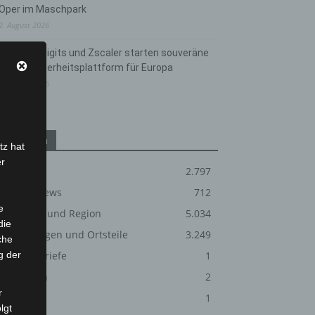
Oper im Maschpark
2. August 2026
Schwarz Digits und Zscaler starten souveräne
Cloud-Sicherheitsplattform für Europa
2. August 2026
Kategorien
tz hat
er
Blaulicht
2.797
Corona-News
712
e
Hannover und Region
5.034
die
Langenhagen und Ortsteile
3.249
che
g der
Leserbriefe
1
Menschen
2
r
Über uns
1
lgt