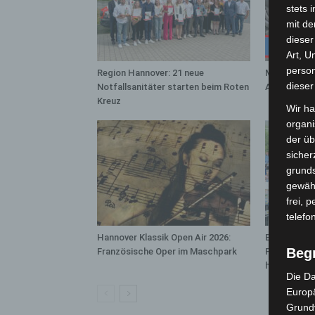
stets 
mit de
dieser
Art, U
person
Region Hannover: 21 neue
Mann läuft 
dieser
Notfallsanitäter starten beim Roten
A7 – Polize
Kreuz
Wir ha
organ
der üb
sicher
grunds
gewähr
frei, 
telefo
Hannover Klassik Open Air 2026:
Blaulichtme
Beg
Französische Oper im Maschpark
Polizei, Fe
hautnah erl
Die Da
Europä
Grund