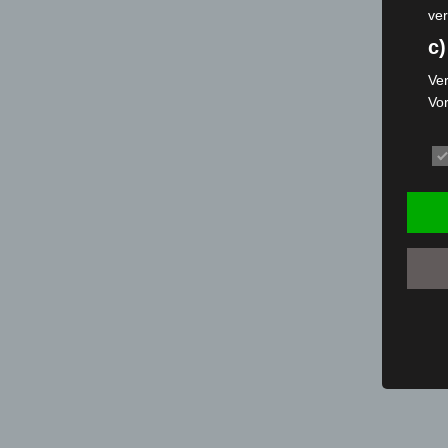
ver
c)
Ver
Vo
pe
da
das
ode
die
d
Ein
per
ei
e)
Pro
Da
wer