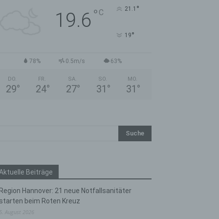
°
21.1
°
C
19.6
°
19
78%
0.5m/s
63%
DO.
FR.
SA.
SO.
MO.
29
°
24
°
27
°
31
°
31
°
Aktuelle Beiträge
Region Hannover: 21 neue Notfallsanitäter
starten beim Roten Kreuz
5. August 2026