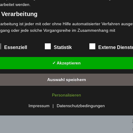
arbeitet werden.
 Verarbeitung
arbeitung ist jeder mit oder ohne Hilfe automatisierter Verfahren ausge
rgang oder jede solche Vorgangsreihe im Zusammenhang mit
rsonenbezogenen Daten wie das Erheben, das Erfassen, die Organisat
s Ordnen, die Speicherung, die Anpassung oder Veränderung, das Aus
Essenziell
Statistik
Externe Dienst
 Abfragen, die Verwendung, die Offenlegung durch Übermittlung, Verb
r eine andere Form der Bereitstellung, den Abgleich oder die Verknüp
✓ Akzeptieren
 Einschränkung, das Löschen oder die Vernichtung.
) Einschränkung der Verarbeitung
Auswahl speichern
schränkung der Verarbeitung ist die Markierung gespeicherter
sonenbezogener Daten mit dem Ziel, ihre künftige Verarbeitung
Personalisieren
nzuschränken.
 Profiling
Impressum
|
Datenschutzbedingungen
filing ist jede Art der automatisierten Verarbeitung personenbezogener
ten, die darin besteht, dass diese personenbezogenen Daten verwend
den, um bestimmte persönliche Aspekte, die sich auf eine natürliche 