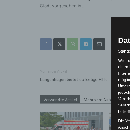
Stadt vorgesehen ist.
Dat
Stand
Wir fr
einen 
Vorheriger Artikel
Intern
Langenhagen bietet sofortige Hilfe
möglic
Unter
jedoch
Verarb
Verwandte Artikel
Mehr vom Autor
Verarb
betrof
Die Ve
Anschr