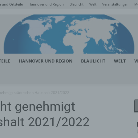
 und Ortsteile
Hannover und Region
Blaulicht
Welt
Veranstaltungen
M
EILE
HANNOVER UND REGION
BLAULICHT
WELT
V
ehmigt städtischen Haushalt 2021/2022
ht genehmigt
shalt 2021/2022