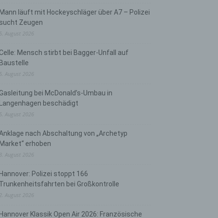
Mann läuft mit Hockeyschläger über A7 – Polizei
sucht Zeugen
5. August 2026
Celle: Mensch stirbt bei Bagger-Unfall auf
Baustelle
5. August 2026
Gasleitung bei McDonald’s-Umbau in
Langenhagen beschädigt
5. August 2026
Anklage nach Abschaltung von „Archetyp
Market“ erhoben
3. August 2026
Hannover: Polizei stoppt 166
Trunkenheitsfahrten bei Großkontrolle
2. August 2026
Hannover Klassik Open Air 2026: Französische