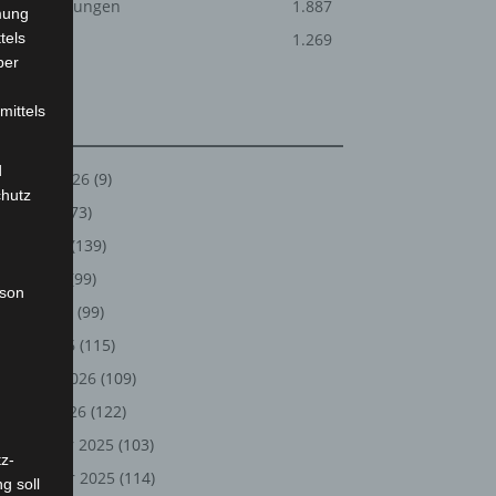
Veranstaltungen
1.887
mung
tels
Welt
1.269
ber
mittels
Archiv
d
August 2026
(9)
chutz
Juli 2026
(73)
Juni 2026
(139)
Mai 2026
(99)
rson
April 2026
(99)
März 2026
(115)
Februar 2026
(109)
Januar 2026
(122)
Dezember 2025
(103)
z-
November 2025
(114)
g soll