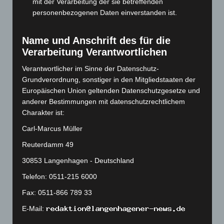
mit der Verarbeitung der sie betreffenden
August 2023
(134)
personenbezogenen Daten einverstanden ist.
Juli 2023
(118)
Juni 2023
(142)
Name und Anschrift des für die
Verarbeitung Verantwortlichen
Mai 2023
(139)
April 2023
(155)
Verantwortlicher im Sinne der Datenschutz-
Grundverordnung, sonstiger in den Mitgliedstaaten der
März 2023
(174)
Europäischen Union geltenden Datenschutzgesetze und
Februar 2023
(154)
anderer Bestimmungen mit datenschutzrechtlichem
Charakter ist:
Januar 2023
(140)
Dezember 2022
(130)
Carl-Marcus Müller
November 2022
(167)
Reuterdamm 49
Oktober 2022
(166)
30853 Langenhagen - Deutschland
September 2022
(205)
Telefon: 0511-215 6000
August 2022
(166)
Fax: 0511-866 789 33
Juli 2022
(133)
E-Mail:
Juni 2022
(167)