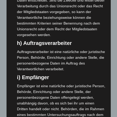
Daten entscheidet. Sind die Zwecke und Mittel dieser
Februar 2026
(109)
Verarbeitung durch das Unionsrecht oder das Recht
Januar 2026
(122)
der Mitgliedstaaten vorgegeben, so kann der
Verantwortliche beziehungsweise können die
Dezember 2025
(103)
bestimmten Kriterien seiner Benennung nach dem
November 2025
(114)
Unionsrecht oder dem Recht der Mitgliedstaaten
Oktober 2025
(112)
vorgesehen werden.
h) Auftragsverarbeiter
September 2025
(93)
August 2025
(90)
Auftragsverarbeiter ist eine natürliche oder juristische
Person, Behörde, Einrichtung oder andere Stelle, die
Juli 2025
(90)
personenbezogene Daten im Auftrag des
Juni 2025
(103)
Verantwortlichen verarbeitet.
Mai 2025
(112)
i) Empfänger
April 2025
(88)
Empfänger ist eine natürliche oder juristische Person,
März 2025
(111)
Behörde, Einrichtung oder andere Stelle, der
Februar 2025
(96)
personenbezogene Daten offengelegt werden,
unabhängig davon, ob es sich bei ihr um einen
Januar 2025
(88)
Dritten handelt oder nicht. Behörden, die im Rahmen
Dezember 2024
(89)
eines bestimmten Untersuchungsauftrags nach dem