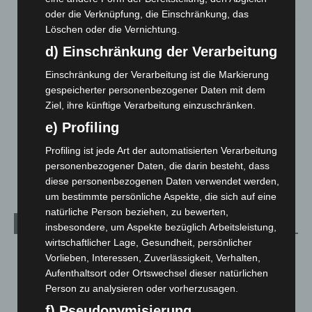
5. August 2026
oder die Verknüpfung, die Einschränkung, das
Löschen oder die Vernichtung.
Anklage nach Abschaltung von „Archetyp Market“ erhoben
d) Einschränkung der Verarbeitung
3. August 2026
Einschränkung der Verarbeitung ist die Markierung
Hannover: Polizei stoppt 166 Trunkenheitsfahrten bei
gespeicherter personenbezogener Daten mit dem
Großkontrolle
Ziel, ihre künftige Verarbeitung einzuschränken.
2. August 2026
e) Profiling
Hannover Klassik Open Air 2026: Französische Oper im
Profiling ist jede Art der automatisierten Verarbeitung
Maschpark
personenbezogener Daten, die darin besteht, dass
2. August 2026
diese personenbezogenen Daten verwendet werden,
um bestimmte persönliche Aspekte, die sich auf eine
natürliche Person beziehen, zu bewerten,
Kategorien
insbesondere, um Aspekte bezüglich Arbeitsleistung,
wirtschaftlicher Lage, Gesundheit, persönlicher
Blaulicht
2.798
Vorlieben, Interessen, Zuverlässigkeit, Verhalten,
Aufenthaltsort oder Ortswechsel dieser natürlichen
Corona-News
712
Person zu analysieren oder vorherzusagen.
Hannover und Region
5.035
f) Pseudonymisierung