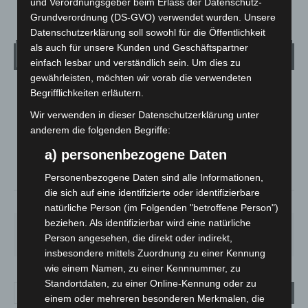
und Verordnungsgeber beim Erlass der Datenschutz-
Grundverordnung (DS-GVO) verwendet wurden. Unsere
Datenschutzerklärung soll sowohl für die Öffentlichkeit
als auch für unsere Kunden und Geschäftspartner
Wetter
einfach lesbar und verständlich sein. Um dies zu
gewährleisten, möchten wir vorab die verwendeten
Begrifflichkeiten erläutern.
LANGENHAGEN
Bedeckt
Wir verwenden in dieser Datenschutzerklärung unter
anderem die folgenden Begriffe:
°
23.3
°
C
22.4
a) personenbezogene Daten
°
21.7
Personenbezogene Daten sind alle Informationen,
die sich auf eine identifizierte oder identifizierbare
44%
4.5m/s
85%
natürliche Person (im Folgenden "betroffene Person")
beziehen. Als identifizierbar wird eine natürliche
DO.
FR.
SA.
SO.
MO.
Person angesehen, die direkt oder indirekt,
22
°
25
°
26
°
31
°
35
°
insbesondere mittels Zuordnung zu einer Kennung
wie einem Namen, zu einer Kennnummer, zu
Standortdaten, zu einer Online-Kennung oder zu
einem oder mehreren besonderen Merkmalen, die