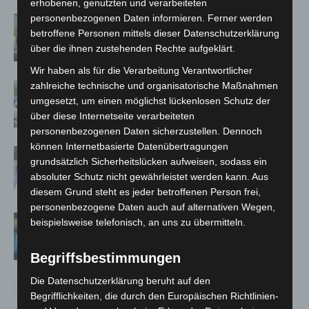
erhobenen, genutzten und verarbeiteten
personenbezogenen Daten informieren. Ferner werden
Langenhagen: Autofahrer mit 3,17
betroffene Personen mittels dieser Datenschutzerklärung
Promille aus dem Verkehr gezogen
über die ihnen zustehenden Rechte aufgeklärt.
Wir haben als für die Verarbeitung Verantwortlicher
zahlreiche technische und organisatorische Maßnahmen
Blaulichtmeile Langenhagen 2026:
umgesetzt, um einen möglichst lückenlosen Schutz der
Polizei, Feuerwehr und Rettung
über diese Internetseite verarbeiteten
hautnah erleben
personenbezogenen Daten sicherzustellen. Dennoch
können Internetbasierte Datenübertragungen
Polizei Langenhagen testet Aufnahme
grundsätzlich Sicherheitslücken aufweisen, sodass ein
von Anzeigen per Videochat
absoluter Schutz nicht gewährleistet werden kann. Aus
diesem Grund steht es jeder betroffenen Person frei,
personenbezogene Daten auch auf alternativen Wegen,
Vermisste Seniorin aus Godshorn tot
beispielsweise telefonisch, an uns zu übermitteln.
aufgefunden
Begriffsbestimmungen
Die Datenschutzerklärung beruht auf den
Begrifflichkeiten, die durch den Europäischen Richtlinien-