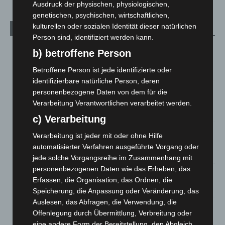
Ausdruck der physischen, physiologischen,
genetischen, psychischen, wirtschaftlichen,
kulturellen oder sozialen Identität dieser natürlichen
Aktuelle Beiträge
Person sind, identifiziert werden kann.
Brand im „Haus der Begegnung“ in Neuwarmbüchen schnell
b) betroffene Person
eingedämmt
6. August 2026
Betroffene Person ist jede identifizierte oder
identifizierbare natürliche Person, deren
Region Hannover: 21 neue Notfallsanitäter starten beim
personenbezogene Daten von dem für die
Roten Kreuz
Verarbeitung Verantwortlichen verarbeitet werden.
5. August 2026
c) Verarbeitung
Mann läuft mit Hockeyschläger über A7 – Polizei sucht
Verarbeitung ist jeder mit oder ohne Hilfe
Zeugen
automatisierter Verfahren ausgeführte Vorgang oder
5. August 2026
jede solche Vorgangsreihe im Zusammenhang mit
personenbezogenen Daten wie das Erheben, das
Celle: Mensch stirbt bei Bagger-Unfall auf Baustelle
Erfassen, die Organisation, das Ordnen, die
5. August 2026
Speicherung, die Anpassung oder Veränderung, das
Auslesen, das Abfragen, die Verwendung, die
Gasleitung bei McDonald’s-Umbau in Langenhagen
Offenlegung durch Übermittlung, Verbreitung oder
beschädigt
eine andere Form der Bereitstellung, den Abgleich