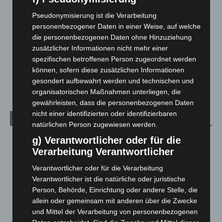
Langenhagen und Ortsteile
3.249
Pseudonymisierung ist die Verarbeitung
Leserbriefe
1
personenbezogener Daten in einer Weise, auf welche
Menschen
2
die personenbezogenen Daten ohne Hinzuziehung
Über uns
1
zusätzlicher Informationen nicht mehr einer
spezifischen betroffenen Person zugeordnet werden
Veranstaltungen
1.887
können, sofern diese zusätzlichen Informationen
Welt
1.269
gesondert aufbewahrt werden und technischen und
organisatorischen Maßnahmen unterliegen, die
gewährleisten, dass die personenbezogenen Daten
nicht einer identifizierten oder identifizierbaren
Archiv
natürlichen Person zugewiesen werden.
g) Verantwortlicher oder für die
August 2026
(10)
Verarbeitung Verantwortlicher
Juli 2026
(73)
Verantwortlicher oder für die Verarbeitung
Juni 2026
(139)
Verantwortlicher ist die natürliche oder juristische
Mai 2026
(99)
Person, Behörde, Einrichtung oder andere Stelle, die
April 2026
(99)
allein oder gemeinsam mit anderen über die Zwecke
und Mittel der Verarbeitung von personenbezogenen
März 2026
(115)