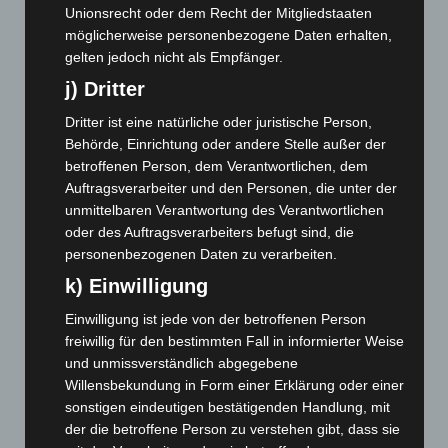
Unionsrecht oder dem Recht der Mitgliedstaaten
November 2024
(94)
möglicherweise personenbezogene Daten erhalten,
Oktober 2024
(93)
gelten jedoch nicht als Empfänger.
September 2024
(112)
j) Dritter
August 2024
(107)
Dritter ist eine natürliche oder juristische Person,
Juli 2024
(89)
Behörde, Einrichtung oder andere Stelle außer der
Juni 2024
(107)
betroffenen Person, dem Verantwortlichen, dem
Auftragsverarbeiter und den Personen, die unter der
Mai 2024
(149)
unmittelbaren Verantwortung des Verantwortlichen
April 2024
(102)
oder des Auftragsverarbeiters befugt sind, die
personenbezogenen Daten zu verarbeiten.
März 2024
(103)
k) Einwilligung
Februar 2024
(103)
Januar 2024
(111)
Einwilligung ist jede von der betroffenen Person
freiwillig für den bestimmten Fall in informierter Weise
Dezember 2023
(130)
und unmissverständlich abgegebene
November 2023
(130)
Willensbekundung in Form einer Erklärung oder einer
Oktober 2023
(114)
sonstigen eindeutigen bestätigenden Handlung, mit
der die betroffene Person zu verstehen gibt, dass sie
September 2023
(133)