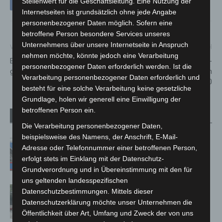
Stellenwert für die Geschäftsleitung. Eine Nutzung der
Internetseiten ist grundsätzlich ohne jede Angabe
personenbezogener Daten möglich. Sofern eine
betroffene Person besondere Services unseres
Unternehmens über unsere Internetseite in Anspruch
Vorheriger Artikel
Nächster Artikel
nehmen möchte, könnte jedoch eine Verarbeitung
Endspurt. Polizeiausstellung
Update der Corona-
personenbezogener Daten erforderlich werden. Ist die
geht in die letzte Woche
Infektionszahlen vom
Verarbeitung personenbezogener Daten erforderlich und
24.09.2020
besteht für eine solche Verarbeitung keine gesetzliche
Grundlage, holen wir generell eine Einwilligung der
betroffenen Person ein.
Verwandte Artikel
Mehr vom Autor
Die Verarbeitung personenbezogener Daten,
beispielsweise des Namens, der Anschrift, E-Mail-
Mann läuft mit Hockeyschläger über
Adresse oder Telefonnummer einer betroffenen Person,
A7 – Polizei sucht Zeugen
erfolgt stets im Einklang mit der Datenschutz-
Grundverordnung und in Übereinstimmung mit den für
uns geltenden landesspezifischen
Gasleitung bei McDonald’s-Umbau in
Datenschutzbestimmungen. Mittels dieser
Langenhagen beschädigt
Datenschutzerklärung möchte unser Unternehmen die
Öffentlichkeit über Art, Umfang und Zweck der von uns