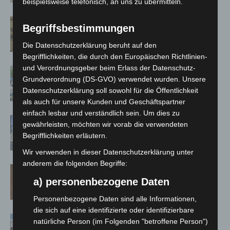
beispielsweise telefonisch, an uns zu übermitteln.
Hannover Klassik Open Air 2026:
Begriffsbestimmungen
Französische Oper im Maschpark
Die Datenschutzerklärung beruht auf den
Begrifflichkeiten, die durch den Europäischen Richtlinien-
und Verordnungsgeber beim Erlass der Datenschutz-
Blaulichtmeile Langenhagen 2026:
Grundverordnung (DS-GVO) verwendet wurden. Unsere
Polizei, Feuerwehr und Rettung
Datenschutzerklärung soll sowohl für die Öffentlichkeit
hautnah erleben
als auch für unsere Kunden und Geschäftspartner
einfach lesbar und verständlich sein. Um dies zu
Haus der Jugend lädt zum Wünsche-
gewährleisten, möchten wir vorab die verwendeten
Freitag in Langenhagen ein
Begrifflichkeiten erläutern.
Wir verwenden in dieser Datenschutzerklärung unter
anderem die folgenden Begriffe:
Late-Zoo im Erlebnis-Zoo Hannover:
a) personenbezogene Daten
Sommerabend mit The Ellingtones
Personenbezogene Daten sind alle Informationen,
die sich auf eine identifizierte oder identifizierbare
Landesgartenschau Bad Nenndorf
natürliche Person (im Folgenden "betroffene Person")