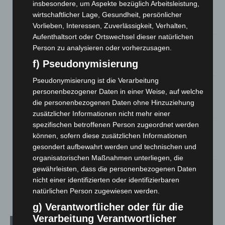
Hannover: Erste Tigermücken-Population in Niedersachsen
insbesondere, um Aspekte bezüglich Arbeitsleistung,
entdeckt
wirtschaftlicher Lage, Gesundheit, persönlicher
7. August 2026
Vorlieben, Interessen, Zuverlässigkeit, Verhalten,
Aufenthaltsort oder Ortswechsel dieser natürlichen
Brand im „Haus der Begegnung“ in Neuwarmbüchen schnell
Person zu analysieren oder vorherzusagen.
eingedämmt
f) Pseudonymisierung
6. August 2026
Pseudonymisierung ist die Verarbeitung
Region Hannover: 21 neue Notfallsanitäter starten beim
personenbezogener Daten in einer Weise, auf welche
Roten Kreuz
die personenbezogenen Daten ohne Hinzuziehung
5. August 2026
zusätzlicher Informationen nicht mehr einer
spezifischen betroffenen Person zugeordnet werden
Mann läuft mit Hockeyschläger über A7 – Polizei sucht
können, sofern diese zusätzlichen Informationen
Zeugen
gesondert aufbewahrt werden und technischen und
5. August 2026
organisatorischen Maßnahmen unterliegen, die
gewährleisten, dass die personenbezogenen Daten
Celle: Mensch stirbt bei Bagger-Unfall auf Baustelle
nicht einer identifizierten oder identifizierbaren
5. August 2026
natürlichen Person zugewiesen werden.
g) Verantwortlicher oder für die
Verarbeitung Verantwortlicher
Kategorien