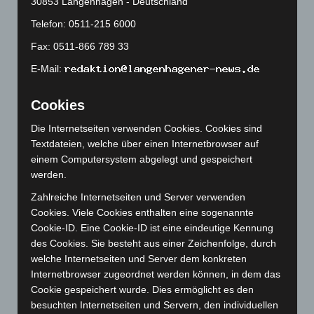
30853 Langenhagen - Deutschland
Dezember 2023
(130)
Telefon: 0511-215 6000
November 2023
(130)
Fax: 0511-866 789 33
Oktober 2023
(114)
E-Mail:
September 2023
(133)
August 2023
(134)
Cookies
Juli 2023
(118)
Die Internetseiten verwenden Cookies. Cookies sind
Juni 2023
(142)
Textdateien, welche über einen Internetbrowser auf
einem Computersystem abgelegt und gespeichert
Mai 2023
(139)
werden.
April 2023
(155)
Zahlreiche Internetseiten und Server verwenden
März 2023
(174)
Cookies. Viele Cookies enthalten eine sogenannte
Februar 2023
(154)
Cookie-ID. Eine Cookie-ID ist eine eindeutige Kennung
des Cookies. Sie besteht aus einer Zeichenfolge, durch
Januar 2023
(140)
welche Internetseiten und Server dem konkreten
Dezember 2022
(130)
Internetbrowser zugeordnet werden können, in dem das
November 2022
(167)
Cookie gespeichert wurde. Dies ermöglicht es den
besuchten Internetseiten und Servern, den individuellen
Oktober 2022
(166)