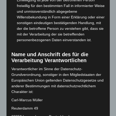
März 2025
(111)
freiwillig für den bestimmten Fall in informierter Weise
und unmissverständlich abgegebene
Februar 2025
(96)
Willensbekundung in Form einer Erklärung oder einer
Januar 2025
(88)
sonstigen eindeutigen bestätigenden Handlung, mit
Dezember 2024
(89)
der die betroffene Person zu verstehen gibt, dass sie
mit der Verarbeitung der sie betreffenden
November 2024
(94)
personenbezogenen Daten einverstanden ist.
Oktober 2024
(93)
September 2024
(112)
Name und Anschrift des für die
August 2024
(107)
Verarbeitung Verantwortlichen
Juli 2024
(89)
Verantwortlicher im Sinne der Datenschutz-
Grundverordnung, sonstiger in den Mitgliedstaaten der
Juni 2024
(107)
Europäischen Union geltenden Datenschutzgesetze und
Mai 2024
(149)
anderer Bestimmungen mit datenschutzrechtlichem
April 2024
(102)
Charakter ist:
März 2024
(103)
Carl-Marcus Müller
Februar 2024
(103)
Reuterdamm 49
Januar 2024
(111)