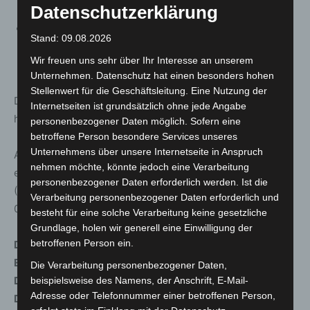
Pyrmont/Holzminden)
Datenschutzerklärung
Sonntag, 04.10.2020, 11.00-12.30 Uhr,
Stand: 09.08.2026
Ausstellungsführung „Polizei im Weserbergland“ mit
Wir freuen uns sehr über Ihr Interesse an unserem
Bernhard Gelderblom
Unternehmen. Datenschutz hat einen besonders hohen
Stellenwert für die Geschäftsleitung. Eine Nutzung der
Die Polizeiinspektion Hameln-Pyrmont/Holzminden lädt
Internetseiten ist grundsätzlich ohne jede Angabe
herzlich zur Teilnahme ein.
personenbezogener Daten möglich. Sofern eine
betroffene Person besondere Services unseres
Unternehmens über unsere Internetseite in Anspruch
Aufgrund der Corona-Einschränkungen ist die Platzzahl
nehmen möchte, könnte jedoch eine Verarbeitung
eingeschränkt. Es wird um eine telefonische Anmeldung
personenbezogener Daten erforderlich werden. Ist die
(Tel.: 05151/933-259; Frau Kalmbach bzw.
Verarbeitung personenbezogener Daten erforderlich und
0151/16728624) gebeten.
besteht für eine solche Verarbeitung keine gesetzliche
Grundlage, holen wir generell eine Einwilligung der
betroffenen Person ein.
Die allgemeinen Öffnungszeiten des Kunstkreises für
Einzelbesucher ohne vorherige Anmeldung sind:
Die Verarbeitung personenbezogener Daten,
Dienstag, Mittwoch, Freitag, Samstag 10-13 Uhr, sowie
beispielsweise des Namens, der Anschrift, E-Mail-
Adresse oder Telefonnummer einer betroffenen Person,
Donnerstag 16-19 Uhr und Sonntag 11-14 Uhr.