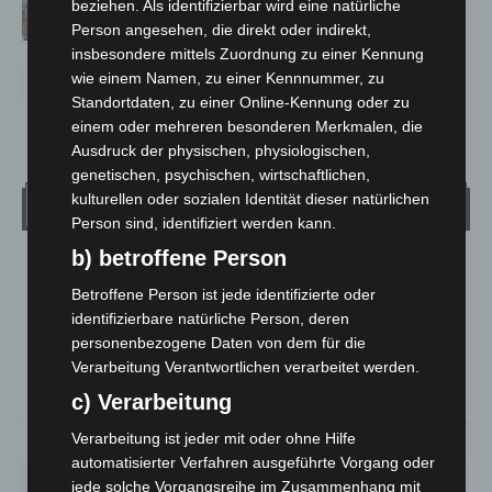
erreicht Halbzeit mit 350.000
beziehen. Als identifizierbar wird eine natürliche
Besuchen
Person angesehen, die direkt oder indirekt,
insbesondere mittels Zuordnung zu einer Kennung
wie einem Namen, zu einer Kennnummer, zu
Standortdaten, zu einer Online-Kennung oder zu
einem oder mehreren besonderen Merkmalen, die
Ausdruck der physischen, physiologischen,
genetischen, psychischen, wirtschaftlichen,
kulturellen oder sozialen Identität dieser natürlichen
Wetter
Person sind, identifiziert werden kann.
b) betroffene Person
LANGENHAGEN
Betroffene Person ist jede identifizierte oder
Klarer Himmel
identifizierbare natürliche Person, deren
°
21.1
°
C
personenbezogene Daten von dem für die
20.3
Verarbeitung Verantwortlichen verarbeitet werden.
°
20.1
c) Verarbeitung
Verarbeitung ist jeder mit oder ohne Hilfe
59%
1.8m/s
5%
automatisierter Verfahren ausgeführte Vorgang oder
SO.
MO.
DI.
MI.
DO.
jede solche Vorgangsreihe im Zusammenhang mit