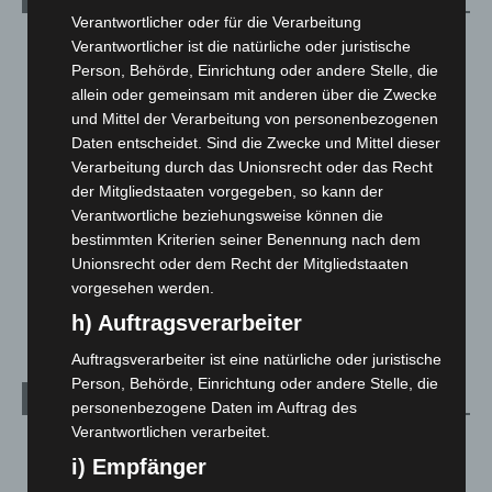
Verantwortlicher oder für die Verarbeitung
Blaulicht
2.799
Verantwortlicher ist die natürliche oder juristische
Person, Behörde, Einrichtung oder andere Stelle, die
Corona-News
712
allein oder gemeinsam mit anderen über die Zwecke
Hannover und Region
5.039
und Mittel der Verarbeitung von personenbezogenen
Langenhagen und Ortsteile
3.252
Daten entscheidet. Sind die Zwecke und Mittel dieser
Verarbeitung durch das Unionsrecht oder das Recht
Leserbriefe
1
der Mitgliedstaaten vorgegeben, so kann der
Menschen
2
Verantwortliche beziehungsweise können die
bestimmten Kriterien seiner Benennung nach dem
Über uns
1
Unionsrecht oder dem Recht der Mitgliedstaaten
Veranstaltungen
1.888
vorgesehen werden.
Welt
1.271
h) Auftragsverarbeiter
Auftragsverarbeiter ist eine natürliche oder juristische
Person, Behörde, Einrichtung oder andere Stelle, die
Archiv
personenbezogene Daten im Auftrag des
Verantwortlichen verarbeitet.
August 2026
(14)
i) Empfänger
Juli 2026
(73)