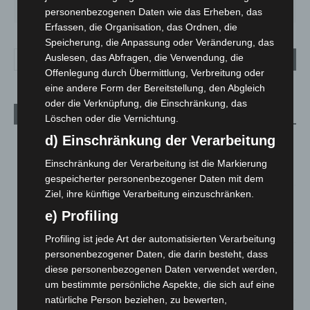
33
°
27
°
24
°
27
°
31
°
personenbezogenen Daten wie das Erheben, das
Erfassen, die Organisation, das Ordnen, die
Speicherung, die Anpassung oder Veränderung, das
Auslesen, das Abfragen, die Verwendung, die
Offenlegung durch Übermittlung, Verbreitung oder
eine andere Form der Bereitstellung, den Abgleich
oder die Verknüpfung, die Einschränkung, das
Aktuelle Beiträge
Löschen oder die Vernichtung.
d) Einschränkung der Verarbeitung
Kunst trifft Weingenuss: Barbara-Susann Mehring zeigt ihre
Werke im Jacques’ Wein-Depot Isernhagen
Einschränkung der Verarbeitung ist die Markierung
8. August 2026
gespeicherter personenbezogener Daten mit dem
Ziel, ihre künftige Verarbeitung einzuschränken.
A2: Zweite Turbobaustelle startet zwischen Hannover-West
und Bothfeld
e) Profiling
8. August 2026
Profiling ist jede Art der automatisierten Verarbeitung
personenbezogener Daten, die darin besteht, dass
Niedersachsen: Feuerwehrkräfte kehren nach
diese personenbezogenen Daten verwendet werden,
Waldbrandeinsatz aus Spanien zurück
um bestimmte persönliche Aspekte, die sich auf eine
7. August 2026
natürliche Person beziehen, zu bewerten,