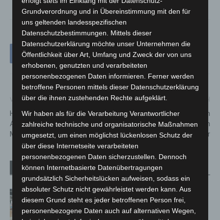
erfolgt stets im Einklang mit der Datenschutz-
Grundverordnung und in Übereinstimmung mit den für
uns geltenden landesspezifischen
Datenschutzbestimmungen. Mittels dieser
Datenschutzerklärung möchte unser Unternehmen die
Öffentlichkeit über Art, Umfang und Zweck der von uns
erhobenen, genutzten und verarbeiteten
personenbezogenen Daten informieren. Ferner werden
betroffene Personen mittels dieser Datenschutzerklärung
über die ihnen zustehenden Rechte aufgeklärt.
Vorheriger Artikel
Nächster Artikel
Hannover-Mitte: Körperliche
Kranzniederlegung zum
Wir haben als für die Verarbeitung Verantwortlicher
Auseinandersetzung am
Gedenken an die gefallenen
zahlreiche technische und organisatorische Maßnahmen
Marstall mit schweren Folgen
Flakhelfer
umgesetzt, um einen möglichst lückenlosen Schutz der
über diese Internetseite verarbeiteten
personenbezogenen Daten sicherzustellen. Dennoch
können Internetbasierte Datenübertragungen
Verwandte Artikel
Mehr vom Autor
grundsätzlich Sicherheitslücken aufweisen, sodass ein
absoluter Schutz nicht gewährleistet werden kann. Aus
Kunst trifft Weingenuss: Barbara-
diesem Grund steht es jeder betroffenen Person frei,
Susann Mehring zeigt ihre Werke im
personenbezogene Daten auch auf alternativen Wegen,
Jacques’ Wein-Depot Isernhagen