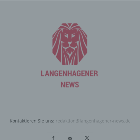
Internetseite durch eine betroffene Person oder ein
automatisiertes System eine Reihe von allgemeinen
Daten und Informationen. Diese allgemeinen Daten und
Informationen werden in den Logfiles des Servers
gespeichert. Erfasst werden können die (1) verwendeten
Browsertypen und Versionen, (2) das vom zugreifenden
System verwendete Betriebssystem, (3) die
Internetseite, von welcher ein zugreifendes System auf
unsere Internetseite gelangt (sogenannte Referrer), (4)
die Unterwebseiten, welche über ein zugreifendes
System auf unserer Internetseite angesteuert werden,
(5) das Datum und die Uhrzeit eines Zugriffs auf die
Internetseite, (6) eine Internet-Protokoll-Adresse (IP-
Adresse), (7) der Internet-Service-Provider des
zugreifenden Systems und (8) sonstige ähnliche Daten
und Informationen, die der Gefahrenabwehr im Falle von
Angriffen auf unsere informationstechnologischen
Kontaktieren Sie uns:
redaktion@langenhagener-news.de
Systeme dienen.
Bei der Nutzung dieser allgemeinen Daten und