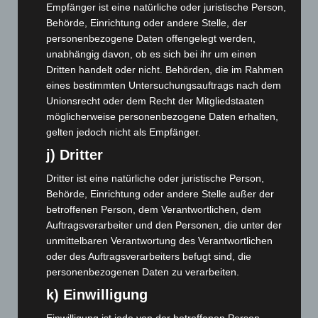
Empfänger ist eine natürliche oder juristische Person,
Juni 2026
(139)
Behörde, Einrichtung oder andere Stelle, der
Mai 2026
(99)
personenbezogene Daten offengelegt werden,
unabhängig davon, ob es sich bei ihr um einen
April 2026
(99)
Dritten handelt oder nicht. Behörden, die im Rahmen
März 2026
(115)
eines bestimmten Untersuchungsauftrags nach dem
Februar 2026
(109)
Unionsrecht oder dem Recht der Mitgliedstaaten
möglicherweise personenbezogene Daten erhalten,
Januar 2026
(122)
gelten jedoch nicht als Empfänger.
Dezember 2025
(103)
j) Dritter
November 2025
(114)
Dritter ist eine natürliche oder juristische Person,
Oktober 2025
(112)
Behörde, Einrichtung oder andere Stelle außer der
September 2025
(93)
betroffenen Person, dem Verantwortlichen, dem
Auftragsverarbeiter und den Personen, die unter der
August 2025
(90)
unmittelbaren Verantwortung des Verantwortlichen
Juli 2025
(90)
oder des Auftragsverarbeiters befugt sind, die
Juni 2025
(103)
personenbezogenen Daten zu verarbeiten.
Mai 2025
(112)
k) Einwilligung
April 2025
(88)
Einwilligung ist jede von der betroffenen Person