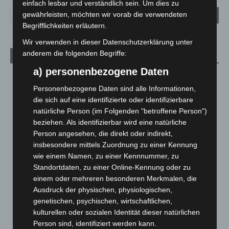
einfach lesbar und verständlich sein. Um dies zu
gewährleisten, möchten wir vorab die verwendeten
Begrifflichkeiten erläutern.
Wir verwenden in dieser Datenschutzerklärung unter
anderem die folgenden Begriffe:
Aktuelle Beiträge
a) personenbezogene Daten
Kunst trifft Weingenuss: Barbara-Susann Mehring zeigt ihre
Werke im Jacques’ Wein-Depot Isernhagen
Personenbezogene Daten sind alle Informationen,
8. August 2026
die sich auf eine identifizierte oder identifizierbare
natürliche Person (im Folgenden "betroffene Person")
A2: Zweite Turbobaustelle startet zwischen Hannover-West
beziehen. Als identifizierbar wird eine natürliche
und Bothfeld
Person angesehen, die direkt oder indirekt,
8. August 2026
insbesondere mittels Zuordnung zu einer Kennung
wie einem Namen, zu einer Kennnummer, zu
Niedersachsen: Feuerwehrkräfte kehren nach
Standortdaten, zu einer Online-Kennung oder zu
Waldbrandeinsatz aus Spanien zurück
einem oder mehreren besonderen Merkmalen, die
7. August 2026
Ausdruck der physischen, physiologischen,
genetischen, psychischen, wirtschaftlichen,
Hannover: Erste Tigermücken-Population in Niedersachsen
kulturellen oder sozialen Identität dieser natürlichen
entdeckt
Person sind, identifiziert werden kann.
7. August 2026