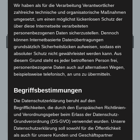
Wir haben als für die Verarbeitung Verantwortlicher
zahlreiche technische und organisatorische Maßnahmen
umgesetzt, um einen möglichst lückenlosen Schutz der
über diese Internetseite verarbeiteten
personenbezogenen Daten sicherzustellen. Dennoch
können Internetbasierte Datenübertragungen
Wetter
grundsätzlich Sicherheitslücken aufweisen, sodass ein
absoluter Schutz nicht gewährleistet werden kann. Aus
LANGENHAGEN
diesem Grund steht es jeder betroffenen Person frei,
personenbezogene Daten auch auf alternativen Wegen,
Klarer Himmel
beispielsweise telefonisch, an uns zu übermitteln.
°
20
°
C
18.5
Begriffsbestimmungen
°
17.7
Die Datenschutzerklärung beruht auf den
Begrifflichkeiten, die durch den Europäischen Richtlinien-
69%
1.8m/s
9%
und Verordnungsgeber beim Erlass der Datenschutz-
SA.
SO.
MO.
DI.
MI.
Grundverordnung (DS-GVO) verwendet wurden. Unsere
27
°
34
°
28
°
22
°
26
°
Datenschutzerklärung soll sowohl für die Öffentlichkeit
als auch für unsere Kunden und Geschäftspartner