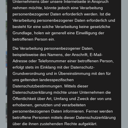
Unternehmens über unsere Internetseite in Anspruch
Neuwarmbüchen schnell eingedämmt
nehmen möchte, könnte jedoch eine Verarbeitung
personenbezogener Daten erforderlich werden. Ist die
Verarbeitung personenbezogener Daten erforderlich und
Region Hannover: 21 neue
besteht für eine solche Verarbeitung keine gesetzliche
Notfallsanitäter starten beim Roten
Grundlage, holen wir generell eine Einwilligung der
Kreuz
betroffenen Person ein.
Die Verarbeitung personenbezogener Daten,
Mann läuft mit Hockeyschläger über
beispielsweise des Namens, der Anschrift, E-Mail-
A7 – Polizei sucht Zeugen
Adresse oder Telefonnummer einer betroffenen Person,
erfolgt stets im Einklang mit der Datenschutz-
Grundverordnung und in Übereinstimmung mit den für
Celle: Mensch stirbt bei Bagger-Unfall
uns geltenden landesspezifischen
auf Baustelle
Datenschutzbestimmungen. Mittels dieser
Datenschutzerklärung möchte unser Unternehmen die
Öffentlichkeit über Art, Umfang und Zweck der von uns
erhobenen, genutzten und verarbeiteten
Gasleitung bei McDonald’s-Umbau in
personenbezogenen Daten informieren. Ferner werden
Langenhagen beschädigt
betroffene Personen mittels dieser Datenschutzerklärung
über die ihnen zustehenden Rechte aufgeklärt.