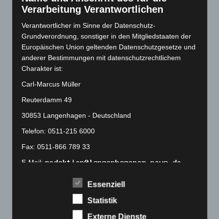
Verarbeitung Verantwortlichen
Juli 2022
(133)
Verantwortlicher im Sinne der Datenschutz-
Juni 2022
(167)
Grundverordnung, sonstiger in den Mitgliedstaaten der
Mai 2022
(177)
Europäischen Union geltenden Datenschutzgesetze und
April 2022
(198)
anderer Bestimmungen mit datenschutzrechtlichem
Charakter ist:
März 2022
(221)
Carl-Marcus Müller
Februar 2022
(189)
Reuterdamm 49
Januar 2022
(190)
30853 Langenhagen - Deutschland
Dezember 2021
(204)
November 2021
(215)
Telefon: 0511-215 6000
Oktober 2021
(171)
Fax: 0511-866 789 33
September 2021
(180)
E-Mail:
August 2021
(154)
Essenziell
Cookies
Juli 2021
(213)
Statistik
Die Internetseiten verwenden Cookies. Cookies sind
Juni 2021
(198)
Textdateien, welche über einen Internetbrowser auf
Externe Dienste