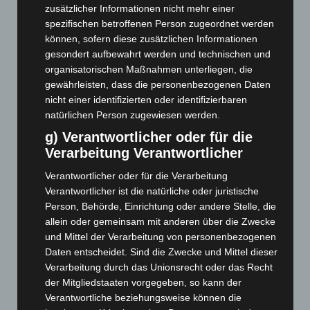
zusätzlicher Informationen nicht mehr einer
April 2026
(99)
spezifischen betroffenen Person zugeordnet werden
März 2026
(115)
können, sofern diese zusätzlichen Informationen
gesondert aufbewahrt werden und technischen und
Februar 2026
(109)
organisatorischen Maßnahmen unterliegen, die
Januar 2026
(122)
gewährleisten, dass die personenbezogenen Daten
Dezember 2025
(103)
nicht einer identifizierten oder identifizierbaren
natürlichen Person zugewiesen werden.
November 2025
(114)
g) Verantwortlicher oder für die
Oktober 2025
(112)
Verarbeitung Verantwortlicher
September 2025
(93)
Verantwortlicher oder für die Verarbeitung
August 2025
(90)
Verantwortlicher ist die natürliche oder juristische
Juli 2025
(90)
Person, Behörde, Einrichtung oder andere Stelle, die
allein oder gemeinsam mit anderen über die Zwecke
Juni 2025
(103)
und Mittel der Verarbeitung von personenbezogenen
Mai 2025
(112)
Daten entscheidet. Sind die Zwecke und Mittel dieser
April 2025
(88)
Verarbeitung durch das Unionsrecht oder das Recht
der Mitgliedstaaten vorgegeben, so kann der
März 2025
(111)
Verantwortliche beziehungsweise können die
Februar 2025
(96)