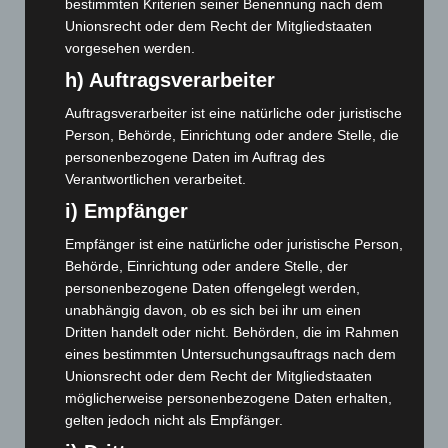
bestimmten Kriterien seiner Benennung nach dem
Januar 2025
(88)
Unionsrecht oder dem Recht der Mitgliedstaaten
vorgesehen werden.
Dezember 2024
(89)
h) Auftragsverarbeiter
November 2024
(94)
Auftragsverarbeiter ist eine natürliche oder juristische
Oktober 2024
(93)
Person, Behörde, Einrichtung oder andere Stelle, die
September 2024
(112)
personenbezogene Daten im Auftrag des
August 2024
(107)
Verantwortlichen verarbeitet.
Juli 2024
(89)
i) Empfänger
Juni 2024
(107)
Empfänger ist eine natürliche oder juristische Person,
Mai 2024
(149)
Behörde, Einrichtung oder andere Stelle, der
personenbezogene Daten offengelegt werden,
April 2024
(102)
unabhängig davon, ob es sich bei ihr um einen
März 2024
(103)
Dritten handelt oder nicht. Behörden, die im Rahmen
Februar 2024
(103)
eines bestimmten Untersuchungsauftrags nach dem
Unionsrecht oder dem Recht der Mitgliedstaaten
Januar 2024
(111)
möglicherweise personenbezogene Daten erhalten,
Dezember 2023
(130)
gelten jedoch nicht als Empfänger.
November 2023
(130)