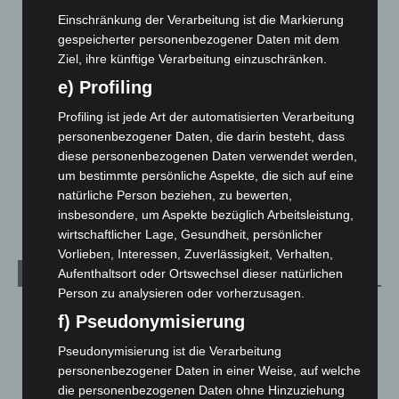
Corona-News
712
Einschränkung der Verarbeitung ist die Markierung
Hannover und Region
5.039
gespeicherter personenbezogener Daten mit dem
Ziel, ihre künftige Verarbeitung einzuschränken.
Langenhagen und Ortsteile
3.252
e) Profiling
Leserbriefe
1
Profiling ist jede Art der automatisierten Verarbeitung
Menschen
2
personenbezogener Daten, die darin besteht, dass
Über uns
1
diese personenbezogenen Daten verwendet werden,
Veranstaltungen
1.888
um bestimmte persönliche Aspekte, die sich auf eine
natürliche Person beziehen, zu bewerten,
Welt
1.271
insbesondere, um Aspekte bezüglich Arbeitsleistung,
wirtschaftlicher Lage, Gesundheit, persönlicher
Vorlieben, Interessen, Zuverlässigkeit, Verhalten,
Aufenthaltsort oder Ortswechsel dieser natürlichen
Archiv
Person zu analysieren oder vorherzusagen.
August 2026
(14)
f) Pseudonymisierung
Juli 2026
(73)
Pseudonymisierung ist die Verarbeitung
Juni 2026
(139)
personenbezogener Daten in einer Weise, auf welche
die personenbezogenen Daten ohne Hinzuziehung
Mai 2026
(99)