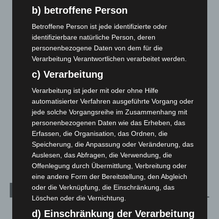
b) betroffene Person
Brand im „Haus der Begegnung“ in Neuwarmbüchen schnell
eingedämmt
Betroffene Person ist jede identifizierte oder
6. August 2026
identifizierbare natürliche Person, deren
personenbezogene Daten von dem für die
Region Hannover: 21 neue Notfallsanitäter starten beim
Verarbeitung Verantwortlichen verarbeitet werden.
Roten Kreuz
c) Verarbeitung
5. August 2026
Verarbeitung ist jeder mit oder ohne Hilfe
Mann läuft mit Hockeyschläger über A7 – Polizei sucht
automatisierter Verfahren ausgeführte Vorgang oder
Zeugen
jede solche Vorgangsreihe im Zusammenhang mit
5. August 2026
personenbezogenen Daten wie das Erheben, das
Erfassen, die Organisation, das Ordnen, die
Celle: Mensch stirbt bei Bagger-Unfall auf Baustelle
Speicherung, die Anpassung oder Veränderung, das
5. August 2026
Auslesen, das Abfragen, die Verwendung, die
Offenlegung durch Übermittlung, Verbreitung oder
eine andere Form der Bereitstellung, den Abgleich
oder die Verknüpfung, die Einschränkung, das
Kategorien
Löschen oder die Vernichtung.
Blaulicht
2.799
d) Einschränkung der Verarbeitung