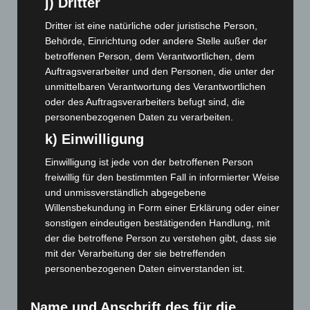
j) Dritter
Oktober 2023
(114)
Dritter ist eine natürliche oder juristische Person,
September 2023
(133)
Behörde, Einrichtung oder andere Stelle außer der
betroffenen Person, dem Verantwortlichen, dem
August 2023
(134)
Auftragsverarbeiter und den Personen, die unter der
Juli 2023
(118)
unmittelbaren Verantwortung des Verantwortlichen
Juni 2023
(142)
oder des Auftragsverarbeiters befugt sind, die
personenbezogenen Daten zu verarbeiten.
Mai 2023
(139)
k) Einwilligung
April 2023
(155)
Einwilligung ist jede von der betroffenen Person
März 2023
(174)
freiwillig für den bestimmten Fall in informierter Weise
Februar 2023
(154)
und unmissverständlich abgegebene
Januar 2023
(140)
Willensbekundung in Form einer Erklärung oder einer
sonstigen eindeutigen bestätigenden Handlung, mit
Dezember 2022
(130)
der die betroffene Person zu verstehen gibt, dass sie
November 2022
(167)
mit der Verarbeitung der sie betreffenden
Oktober 2022
(166)
personenbezogenen Daten einverstanden ist.
September 2022
(205)
Name und Anschrift des für die
August 2022
(166)