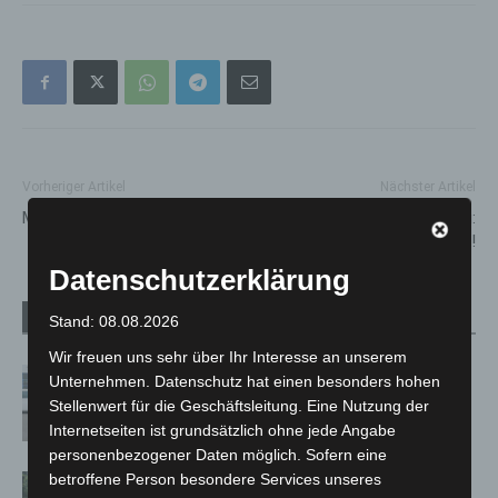
Vorheriger Artikel
Nächster Artikel
Mythen rund um das (Oster) Ei
Saisonstart an Karfreitag:
Maschseeflotte ahoi!
Datenschutzerklärung
Verwandte Artikel
Mehr vom Autor
Stand: 08.08.2026
Wir freuen uns sehr über Ihr Interesse an unserem
Niedersachsen: Feuerwehrkräfte
Unternehmen. Datenschutz hat einen besonders hohen
kehren nach Waldbrandeinsatz aus
Stellenwert für die Geschäftsleitung. Eine Nutzung der
Spanien zurück
Internetseiten ist grundsätzlich ohne jede Angabe
personenbezogener Daten möglich. Sofern eine
betroffene Person besondere Services unseres
Brand im „Haus der Begegnung“ in