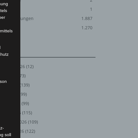
mung
Über uns
1
tels
ber
Veranstaltungen
1.887
Welt
1.270
mittels
d
Archiv
chutz
August 2026
(12)
Juli 2026
(73)
rson
Juni 2026
(139)
Mai 2026
(99)
April 2026
(99)
März 2026
(115)
Februar 2026
(109)
z-
Januar 2026
(122)
g soll