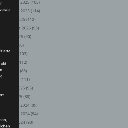
Dezember 2025
(103)
r
 vorab
November 2025
(114)
Oktober 2025
(112)
September 2025
(93)
August 2025
(90)
Juli 2025
(90)
zierte
Juni 2025
(103)
)
Mai 2025
(112)
rekt
em
April 2025
(88)
ng
März 2025
(111)
Februar 2025
(96)
ert
Januar 2025
(88)
Dezember 2024
(89)
November 2024
(94)
rson,
Oktober 2024
(93)
lichen