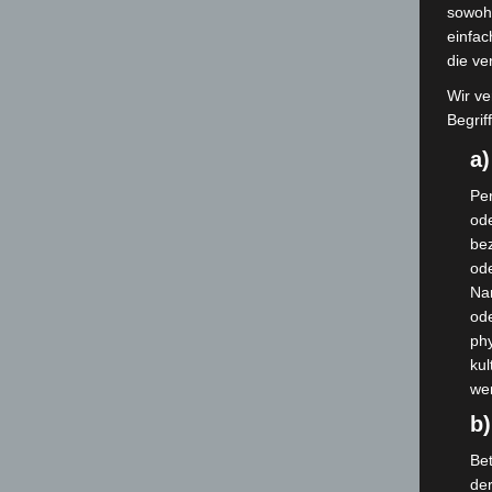
sowohl
einfac
die ve
Wir ve
Begrif
a
Per
ode
bez
ode
Na
od
phy
kul
we
b)
Bet
de