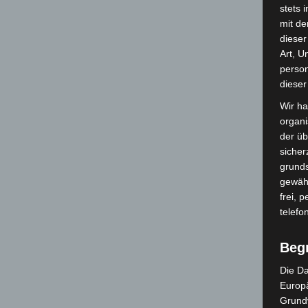
stets 
mit de
dieser
Art, U
person
dieser
Wir ha
organ
der üb
sicher
grunds
gewähr
frei, 
telefo
Beg
Die Da
Europä
Grund