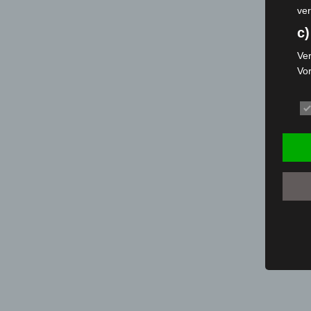
ver
c)
Ver
Vo
pe
da
das
ode
die
d
Ein
per
ei
e)
Pro
Da
wer