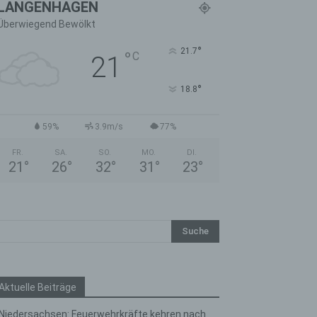
LANGENHAGEN
Überwiegend Bewölkt
°
21.7
°
C
21
°
18.8
59%
3.9m/s
77%
FR.
SA.
SO.
MO.
DI.
21
°
26
°
32
°
31
°
23
°
Aktuelle Beiträge
Niedersachsen: Feuerwehrkräfte kehren nach