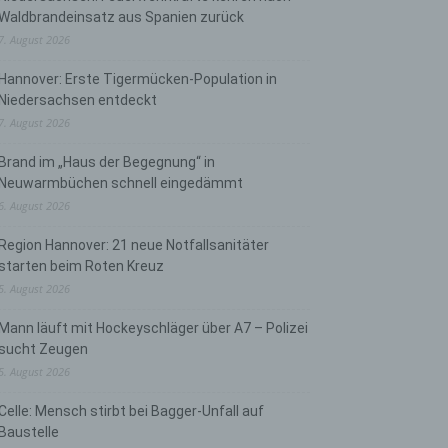
Waldbrandeinsatz aus Spanien zurück
7. August 2026
Hannover: Erste Tigermücken-Population in
Niedersachsen entdeckt
7. August 2026
Brand im „Haus der Begegnung“ in
Neuwarmbüchen schnell eingedämmt
6. August 2026
Region Hannover: 21 neue Notfallsanitäter
starten beim Roten Kreuz
5. August 2026
Mann läuft mit Hockeyschläger über A7 – Polizei
sucht Zeugen
5. August 2026
Celle: Mensch stirbt bei Bagger-Unfall auf
Baustelle