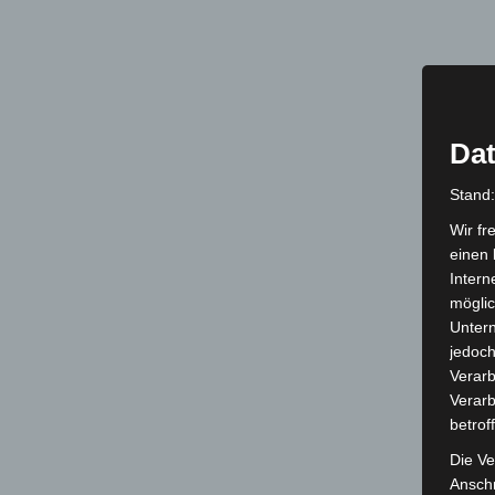
Dat
Stand
Wir fr
einen 
Intern
möglic
Unter
jedoch
Verarb
Verarb
betrof
Die Ve
Anschr