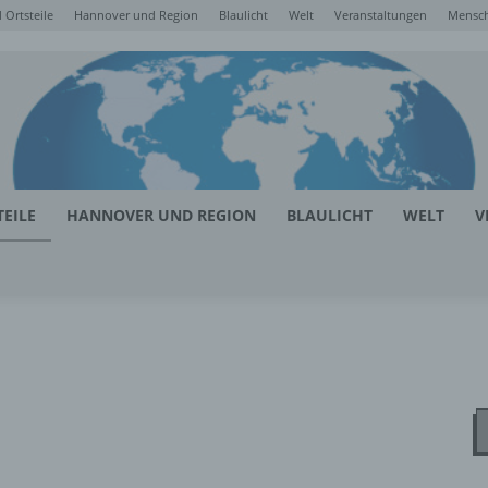
Ortsteile
Hannover und Region
Blaulicht
Welt
Veranstaltungen
Mensc
EILE
HANNOVER UND REGION
BLAULICHT
WELT
V