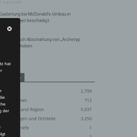
5. August 2026
Gasleitung bei McDonald’s-Umbau in
Langenhagen beschädigt
5. August 2026
Anklage nach Abschaltung von „Archetyp
Market“ erhoben
3. August 2026
tz hat
er
Kategorien
e
Blaulicht
2.799
die
Corona-News
712
che
Hannover und Region
5.037
g der
Langenhagen und Ortsteile
3.250
r
Leserbriefe
1
lgt
Menschen
2