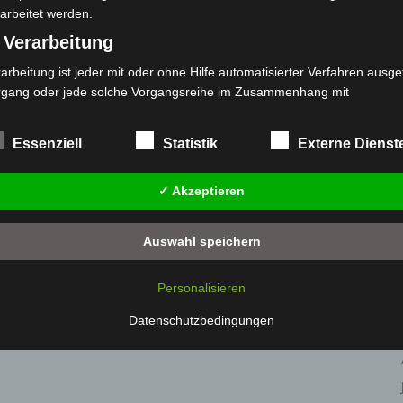
arbeitet werden.
 Verarbeitung
arbeitung ist jeder mit oder ohne Hilfe automatisierter Verfahren ausge
rgang oder jede solche Vorgangsreihe im Zusammenhang mit
rsonenbezogenen Daten wie das Erheben, das Erfassen, die Organisat
s Ordnen, die Speicherung, die Anpassung oder Veränderung, das Aus
Essenziell
Statistik
Externe Dienst
 Abfragen, die Verwendung, die Offenlegung durch Übermittlung, Verb
r eine andere Form der Bereitstellung, den Abgleich oder die Verknüp
✓ Akzeptieren
 Einschränkung, das Löschen oder die Vernichtung.
) Einschränkung der Verarbeitung
Auswahl speichern
schränkung der Verarbeitung ist die Markierung gespeicherter
sonenbezogener Daten mit dem Ziel, ihre künftige Verarbeitung
Personalisieren
nzuschränken.
 Profiling
Datenschutzbedingungen
filing ist jede Art der automatisierten Verarbeitung personenbezogener
ten, die darin besteht, dass diese personenbezogenen Daten verwend
den, um bestimmte persönliche Aspekte, die sich auf eine natürliche 