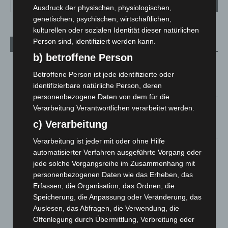
Ausdruck der physischen, physiologischen,
genetischen, psychischen, wirtschaftlichen,
kulturellen oder sozialen Identität dieser natürlichen
Person sind, identifiziert werden kann.
Aktuelle Beiträge
b) betroffene Person
Niedersachsen: Feuerwehrkräfte kehren nach
Betroffene Person ist jede identifizierte oder
Waldbrandeinsatz aus Spanien zurück
identifizierbare natürliche Person, deren
7. August 2026
personenbezogene Daten von dem für die
Hannover: Erste Tigermücken-Population in Niedersachsen
Verarbeitung Verantwortlichen verarbeitet werden.
entdeckt
c) Verarbeitung
7. August 2026
Verarbeitung ist jeder mit oder ohne Hilfe
Brand im „Haus der Begegnung“ in Neuwarmbüchen schnell
automatisierter Verfahren ausgeführte Vorgang oder
eingedämmt
jede solche Vorgangsreihe im Zusammenhang mit
6. August 2026
personenbezogenen Daten wie das Erheben, das
Erfassen, die Organisation, das Ordnen, die
Region Hannover: 21 neue Notfallsanitäter starten beim
Speicherung, die Anpassung oder Veränderung, das
Roten Kreuz
Auslesen, das Abfragen, die Verwendung, die
5. August 2026
Offenlegung durch Übermittlung, Verbreitung oder