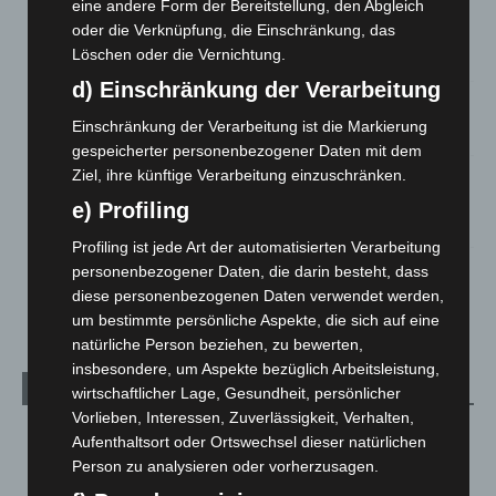
eine andere Form der Bereitstellung, den Abgleich
Mann läuft mit Hockeyschläger über A7 – Polizei sucht
oder die Verknüpfung, die Einschränkung, das
Zeugen
Löschen oder die Vernichtung.
5. August 2026
d) Einschränkung der Verarbeitung
Celle: Mensch stirbt bei Bagger-Unfall auf Baustelle
Einschränkung der Verarbeitung ist die Markierung
5. August 2026
gespeicherter personenbezogener Daten mit dem
Ziel, ihre künftige Verarbeitung einzuschränken.
Gasleitung bei McDonald’s-Umbau in Langenhagen
beschädigt
e) Profiling
5. August 2026
Profiling ist jede Art der automatisierten Verarbeitung
personenbezogener Daten, die darin besteht, dass
Anklage nach Abschaltung von „Archetyp Market“ erhoben
diese personenbezogenen Daten verwendet werden,
3. August 2026
um bestimmte persönliche Aspekte, die sich auf eine
natürliche Person beziehen, zu bewerten,
insbesondere, um Aspekte bezüglich Arbeitsleistung,
Kategorien
wirtschaftlicher Lage, Gesundheit, persönlicher
Vorlieben, Interessen, Zuverlässigkeit, Verhalten,
Blaulicht
2.799
Aufenthaltsort oder Ortswechsel dieser natürlichen
Person zu analysieren oder vorherzusagen.
Corona-News
712