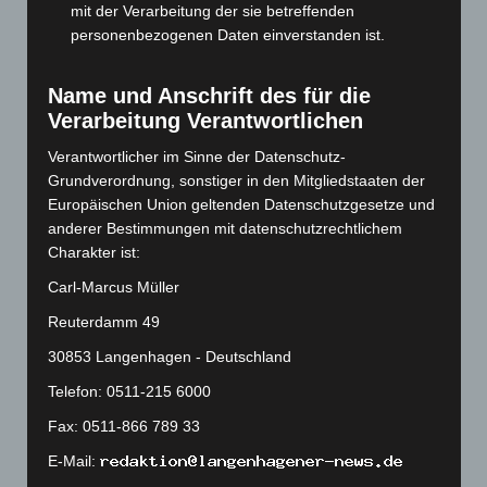
mit der Verarbeitung der sie betreffenden
September 2023
(133)
personenbezogenen Daten einverstanden ist.
August 2023
(134)
Juli 2023
(118)
Name und Anschrift des für die
Juni 2023
(142)
Verarbeitung Verantwortlichen
Mai 2023
(139)
Verantwortlicher im Sinne der Datenschutz-
Grundverordnung, sonstiger in den Mitgliedstaaten der
April 2023
(155)
Europäischen Union geltenden Datenschutzgesetze und
März 2023
(174)
anderer Bestimmungen mit datenschutzrechtlichem
Februar 2023
(154)
Charakter ist:
Januar 2023
(140)
Carl-Marcus Müller
Dezember 2022
(130)
Reuterdamm 49
November 2022
(167)
30853 Langenhagen - Deutschland
Oktober 2022
(166)
Telefon: 0511-215 6000
September 2022
(205)
Fax: 0511-866 789 33
August 2022
(166)
E-Mail:
Juli 2022
(133)