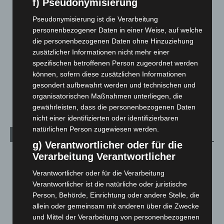
f) Pseudonymisierung
Hannover und Region
5.037
Langenhagen und Ortsteile
3.250
Pseudonymisierung ist die Verarbeitung
personenbezogener Daten in einer Weise, auf welche
Leserbriefe
1
die personenbezogenen Daten ohne Hinzuziehung
Menschen
2
zusätzlicher Informationen nicht mehr einer
Über uns
1
spezifischen betroffenen Person zugeordnet werden
können, sofern diese zusätzlichen Informationen
Veranstaltungen
1.887
gesondert aufbewahrt werden und technischen und
Welt
1.270
organisatorischen Maßnahmen unterliegen, die
gewährleisten, dass die personenbezogenen Daten
nicht einer identifizierten oder identifizierbaren
natürlichen Person zugewiesen werden.
Archiv
g) Verantwortlicher oder für die
Verarbeitung Verantwortlicher
August 2026
(12)
Juli 2026
(73)
Verantwortlicher oder für die Verarbeitung
Verantwortlicher ist die natürliche oder juristische
Juni 2026
(139)
Person, Behörde, Einrichtung oder andere Stelle, die
Mai 2026
(99)
allein oder gemeinsam mit anderen über die Zwecke
April 2026
(99)
und Mittel der Verarbeitung von personenbezogenen