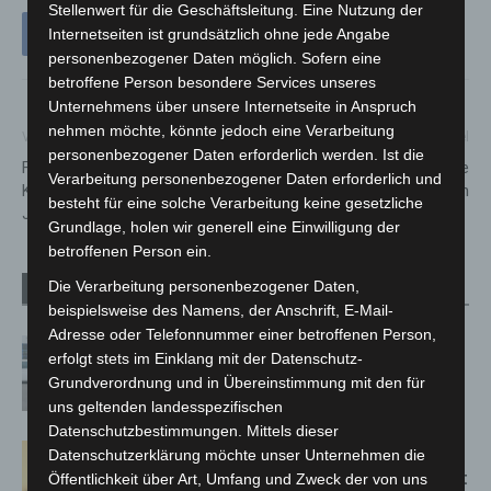
Stellenwert für die Geschäftsleitung. Eine Nutzung der
Internetseiten ist grundsätzlich ohne jede Angabe
personenbezogener Daten möglich. Sofern eine
betroffene Person besondere Services unseres
Unternehmens über unsere Internetseite in Anspruch
nehmen möchte, könnte jedoch eine Verarbeitung
Vorheriger Artikel
Nächster Artikel
personenbezogener Daten erforderlich werden. Ist die
Freiwillige Feuerwehr
Bereich Langenhagen: Linie
Verarbeitung personenbezogener Daten erforderlich und
Kaltenweide zieht Bilanz bei
460 betroffen
besteht für eine solche Verarbeitung keine gesetzliche
Jahreshauptversammlung
Grundlage, holen wir generell eine Einwilligung der
betroffenen Person ein.
Die Verarbeitung personenbezogener Daten,
Verwandte Artikel
Mehr vom Autor
beispielsweise des Namens, der Anschrift, E-Mail-
Adresse oder Telefonnummer einer betroffenen Person,
Niedersachsen: Feuerwehrkräfte
erfolgt stets im Einklang mit der Datenschutz-
kehren nach Waldbrandeinsatz aus
Grundverordnung und in Übereinstimmung mit den für
Spanien zurück
uns geltenden landesspezifischen
Datenschutzbestimmungen. Mittels dieser
Hannover: Erste Tigermücken-
Datenschutzerklärung möchte unser Unternehmen die
Population in Niedersachsen entdeckt
Öffentlichkeit über Art, Umfang und Zweck der von uns