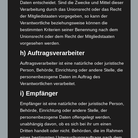
Daten entscheidet. Sind die Zwecke und Mittel dieser
März 2026
(115)
Verarbeitung durch das Unionsrecht oder das Recht
Februar 2026
(109)
der Mitgliedstaaten vorgegeben, so kann der
Januar 2026
(122)
Verantwortliche beziehungsweise können die
bestimmten Kriterien seiner Benennung nach dem
Dezember 2025
(103)
Unionsrecht oder dem Recht der Mitgliedstaaten
November 2025
(114)
vorgesehen werden.
Oktober 2025
(112)
h) Auftragsverarbeiter
September 2025
(93)
Auftragsverarbeiter ist eine natürliche oder juristische
August 2025
(90)
Person, Behörde, Einrichtung oder andere Stelle, die
personenbezogene Daten im Auftrag des
Juli 2025
(90)
Verantwortlichen verarbeitet.
Juni 2025
(103)
i) Empfänger
Mai 2025
(112)
Empfänger ist eine natürliche oder juristische Person,
April 2025
(88)
Behörde, Einrichtung oder andere Stelle, der
März 2025
(111)
personenbezogene Daten offengelegt werden,
unabhängig davon, ob es sich bei ihr um einen
Februar 2025
(96)
Dritten handelt oder nicht. Behörden, die im Rahmen
Januar 2025
(88)
eines bestimmten Untersuchungsauftrags nach dem