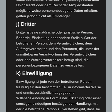
Dezember 2024
(89)
Unionsrecht oder dem Recht der Mitgliedstaaten
möglicherweise personenbezogene Daten erhalten,
November 2024
(94)
gelten jedoch nicht als Empfänger.
Oktober 2024
(93)
j) Dritter
September 2024
(112)
Dritter ist eine natürliche oder juristische Person,
August 2024
(107)
Behörde, Einrichtung oder andere Stelle außer der
Juli 2024
(89)
betroffenen Person, dem Verantwortlichen, dem
Auftragsverarbeiter und den Personen, die unter der
Juni 2024
(107)
unmittelbaren Verantwortung des Verantwortlichen
Mai 2024
(149)
oder des Auftragsverarbeiters befugt sind, die
April 2024
(102)
personenbezogenen Daten zu verarbeiten.
März 2024
(103)
k) Einwilligung
Februar 2024
(103)
Einwilligung ist jede von der betroffenen Person
Januar 2024
(111)
freiwillig für den bestimmten Fall in informierter Weise
und unmissverständlich abgegebene
Dezember 2023
(130)
Willensbekundung in Form einer Erklärung oder einer
November 2023
(130)
sonstigen eindeutigen bestätigenden Handlung, mit
Oktober 2023
(114)
der die betroffene Person zu verstehen gibt, dass sie