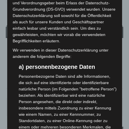
und Verordnungsgeber beim Erlass der Datenschutz-
Grundverordnung (DS-GVO) verwendet wurden. Unsere
Datenschutzerklärung soll sowohl für die Öffentlichkeit
als auch für unsere Kunden und Geschäftspartner
einfach lesbar und verständlich sein. Um dies zu
Wetter
gewährleisten, möchten wir vorab die verwendeten
Begrifflichkeiten erläutern.
LANGENHAGEN
Wir verwenden in dieser Datenschutzerklärung unter
Bedeckt
anderem die folgenden Begriffe:
°
19.5
a) personenbezogene Daten
°
C
19.1
Personenbezogene Daten sind alle Informationen,
°
17.7
die sich auf eine identifizierte oder identifizierbare
natürliche Person (im Folgenden "betroffene Person")
64%
1.6m/s
100%
beziehen. Als identifizierbar wird eine natürliche
Person angesehen, die direkt oder indirekt,
FR.
SA.
SO.
MO.
DI.
insbesondere mittels Zuordnung zu einer Kennung
19
°
27
°
33
°
28
°
22
°
wie einem Namen, zu einer Kennnummer, zu
Standortdaten, zu einer Online-Kennung oder zu
einem oder mehreren besonderen Merkmalen, die