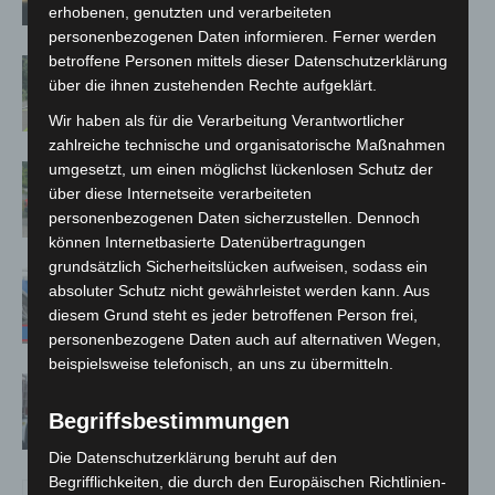
erhobenen, genutzten und verarbeiteten
personenbezogenen Daten informieren. Ferner werden
betroffene Personen mittels dieser Datenschutzerklärung
Brand im „Haus der Begegnung“ in
über die ihnen zustehenden Rechte aufgeklärt.
Neuwarmbüchen schnell eingedämmt
Wir haben als für die Verarbeitung Verantwortlicher
zahlreiche technische und organisatorische Maßnahmen
umgesetzt, um einen möglichst lückenlosen Schutz der
Region Hannover: 21 neue
über diese Internetseite verarbeiteten
Notfallsanitäter starten beim Roten
personenbezogenen Daten sicherzustellen. Dennoch
Kreuz
können Internetbasierte Datenübertragungen
grundsätzlich Sicherheitslücken aufweisen, sodass ein
Mann läuft mit Hockeyschläger über
absoluter Schutz nicht gewährleistet werden kann. Aus
A7 – Polizei sucht Zeugen
diesem Grund steht es jeder betroffenen Person frei,
personenbezogene Daten auch auf alternativen Wegen,
beispielsweise telefonisch, an uns zu übermitteln.
Celle: Mensch stirbt bei Bagger-Unfall
auf Baustelle
Begriffsbestimmungen
Die Datenschutzerklärung beruht auf den
Begrifflichkeiten, die durch den Europäischen Richtlinien-