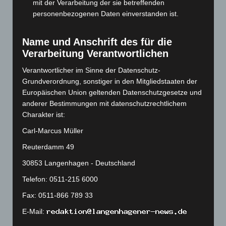
mit der Verarbeitung der sie betreffenden
personenbezogenen Daten einverstanden ist.
August 2023
(134)
Juli 2023
(118)
Name und Anschrift des für die
Juni 2023
(142)
Verarbeitung Verantwortlichen
Mai 2023
(139)
Verantwortlicher im Sinne der Datenschutz-
April 2023
(155)
Grundverordnung, sonstiger in den Mitgliedstaaten der
März 2023
(174)
Europäischen Union geltenden Datenschutzgesetze und
anderer Bestimmungen mit datenschutzrechtlichem
Februar 2023
(154)
Charakter ist:
Januar 2023
(140)
Carl-Marcus Müller
Dezember 2022
(130)
Reuterdamm 49
November 2022
(167)
30853 Langenhagen - Deutschland
Oktober 2022
(166)
Telefon: 0511-215 6000
September 2022
(205)
Fax: 0511-866 789 33
August 2022
(166)
Juli 2022
(133)
E-Mail: