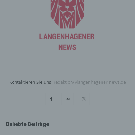
entsprechenden Einstellung des genutzten
Internetbrowsers verhindern und damit der Setzung von
Cookies dauerhaft widersprechen. Ferner können
bereits gesetzte Cookies jederzeit über einen
Internetbrowser oder andere Softwareprogramme
gelöscht werden. Dies ist in allen gängigen
Internetbrowsern möglich. Deaktiviert die betroffene
Person die Setzung von Cookies in dem genutzten
Internetbrowser, sind unter Umständen nicht alle
Funktionen unserer Internetseite vollumfänglich nutzbar.
Erfassung von allgemeinen Daten
Kontaktieren Sie uns:
redaktion@langenhagener-news.de
und Informationen
Die Internetseite erfasst mit jedem Aufruf der
Internetseite durch eine betroffene Person oder ein
automatisiertes System eine Reihe von allgemeinen
Daten und Informationen. Diese allgemeinen Daten und
Informationen werden in den Logfiles des Servers
Beliebte Beiträge
gespeichert. Erfasst werden können die (1) verwendeten