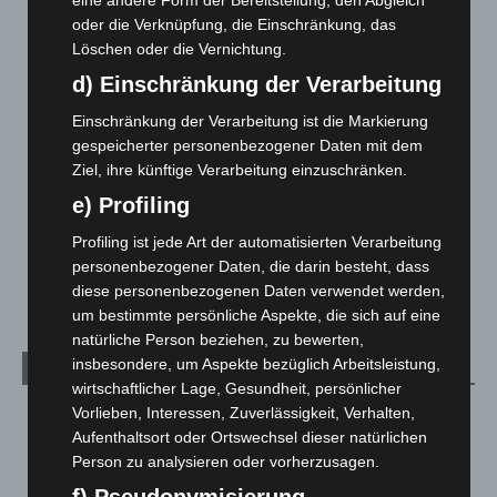
eine andere Form der Bereitstellung, den Abgleich
6. August 2026
oder die Verknüpfung, die Einschränkung, das
Löschen oder die Vernichtung.
Region Hannover: 21 neue Notfallsanitäter starten beim
d) Einschränkung der Verarbeitung
Roten Kreuz
5. August 2026
Einschränkung der Verarbeitung ist die Markierung
gespeicherter personenbezogener Daten mit dem
Mann läuft mit Hockeyschläger über A7 – Polizei sucht
Ziel, ihre künftige Verarbeitung einzuschränken.
Zeugen
e) Profiling
5. August 2026
Profiling ist jede Art der automatisierten Verarbeitung
Celle: Mensch stirbt bei Bagger-Unfall auf Baustelle
personenbezogener Daten, die darin besteht, dass
5. August 2026
diese personenbezogenen Daten verwendet werden,
um bestimmte persönliche Aspekte, die sich auf eine
natürliche Person beziehen, zu bewerten,
insbesondere, um Aspekte bezüglich Arbeitsleistung,
Kategorien
wirtschaftlicher Lage, Gesundheit, persönlicher
Vorlieben, Interessen, Zuverlässigkeit, Verhalten,
Blaulicht
2.799
Aufenthaltsort oder Ortswechsel dieser natürlichen
Corona-News
712
Person zu analysieren oder vorherzusagen.
Hannover und Region
5.039