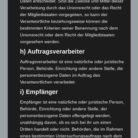
Daten entscheidet. Sind die Zwecke und Mittel dieser
Februar 2026
(109)
Verarbeitung durch das Unionsrecht oder das Recht
der Mitgliedstaaten vorgegeben, so kann der
Januar 2026
(122)
Verantwortliche beziehungsweise können die
Dezember 2025
(103)
bestimmten Kriterien seiner Benennung nach dem
Unionsrecht oder dem Recht der Mitgliedstaaten
November 2025
(114)
vorgesehen werden.
Oktober 2025
(112)
h) Auftragsverarbeiter
September 2025
(93)
Auftragsverarbeiter ist eine natürliche oder juristische
August 2025
(90)
Person, Behörde, Einrichtung oder andere Stelle, die
Juli 2025
(90)
personenbezogene Daten im Auftrag des
Juni 2025
(103)
Verantwortlichen verarbeitet.
Mai 2025
(112)
i) Empfänger
April 2025
(88)
Empfänger ist eine natürliche oder juristische Person,
Behörde, Einrichtung oder andere Stelle, der
März 2025
(111)
personenbezogene Daten offengelegt werden,
Februar 2025
(96)
unabhängig davon, ob es sich bei ihr um einen
Januar 2025
(88)
Dritten handelt oder nicht. Behörden, die im Rahmen
eines bestimmten Untersuchungsauftrags nach dem
Dezember 2024
(89)