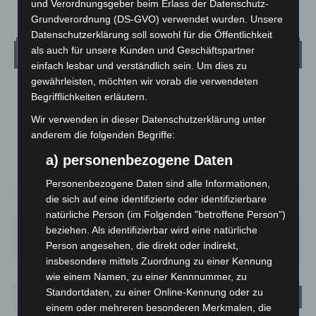
und Verordnungsgeber beim Erlass der Datenschutz-
Grundverordnung (DS-GVO) verwendet wurden. Unsere
Datenschutzerklärung soll sowohl für die Öffentlichkeit
als auch für unsere Kunden und Geschäftspartner
Wetter
einfach lesbar und verständlich sein. Um dies zu
gewährleisten, möchten wir vorab die verwendeten
LANGENHAGEN
Begrifflichkeiten erläutern.
Klarer Himmel
Wir verwenden in dieser Datenschutzerklärung unter
°
21.1
anderem die folgenden Begriffe:
°
C
20.3
a) personenbezogene Daten
°
20.1
Personenbezogene Daten sind alle Informationen,
die sich auf eine identifizierte oder identifizierbare
59%
1.8m/s
5%
natürliche Person (im Folgenden "betroffene Person")
beziehen. Als identifizierbar wird eine natürliche
SO.
MO.
DI.
MI.
DO.
33
°
27
°
24
°
27
°
31
°
Person angesehen, die direkt oder indirekt,
insbesondere mittels Zuordnung zu einer Kennung
wie einem Namen, zu einer Kennnummer, zu
Standortdaten, zu einer Online-Kennung oder zu
einem oder mehreren besonderen Merkmalen, die