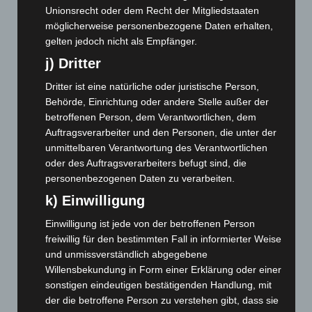
Unionsrecht oder dem Recht der Mitgliedstaaten
November 2024
(94)
möglicherweise personenbezogene Daten erhalten,
Oktober 2024
(93)
gelten jedoch nicht als Empfänger.
September 2024
(112)
j) Dritter
August 2024
(107)
Dritter ist eine natürliche oder juristische Person,
Juli 2024
(89)
Behörde, Einrichtung oder andere Stelle außer der
betroffenen Person, dem Verantwortlichen, dem
Juni 2024
(107)
Auftragsverarbeiter und den Personen, die unter der
Mai 2024
(149)
unmittelbaren Verantwortung des Verantwortlichen
oder des Auftragsverarbeiters befugt sind, die
April 2024
(102)
personenbezogenen Daten zu verarbeiten.
März 2024
(103)
k) Einwilligung
Februar 2024
(103)
Einwilligung ist jede von der betroffenen Person
Januar 2024
(111)
freiwillig für den bestimmten Fall in informierter Weise
Dezember 2023
(130)
und unmissverständlich abgegebene
November 2023
(130)
Willensbekundung in Form einer Erklärung oder einer
sonstigen eindeutigen bestätigenden Handlung, mit
Oktober 2023
(114)
der die betroffene Person zu verstehen gibt, dass sie
September 2023
(133)