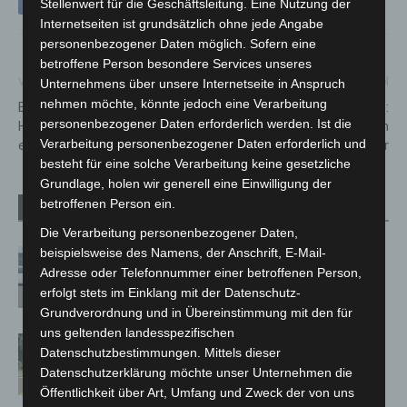
Stellenwert für die Geschäftsleitung. Eine Nutzung der
Internetseiten ist grundsätzlich ohne jede Angabe
personenbezogener Daten möglich. Sofern eine
betroffene Person besondere Services unseres
Vorheriger Artikel
Nächster Artikel
Unternehmens über unsere Internetseite in Anspruch
nehmen möchte, könnte jedoch eine Verarbeitung
Einsatz in der Leinemasch
Vorläufige Einsatzbilanz:
personenbezogener Daten erforderlich werden. Ist die
Hannover: Vorläufige Bilanz
Zweiter Tag in der Leinemasch
Verarbeitung personenbezogener Daten erforderlich und
erster Tag
Hannover
besteht für eine solche Verarbeitung keine gesetzliche
Grundlage, holen wir generell eine Einwilligung der
betroffenen Person ein.
Verwandte Artikel
Mehr vom Autor
Die Verarbeitung personenbezogener Daten,
beispielsweise des Namens, der Anschrift, E-Mail-
Niedersachsen: Feuerwehrkräfte
Adresse oder Telefonnummer einer betroffenen Person,
kehren nach Waldbrandeinsatz aus
erfolgt stets im Einklang mit der Datenschutz-
Spanien zurück
Grundverordnung und in Übereinstimmung mit den für
uns geltenden landesspezifischen
Brand im „Haus der Begegnung“ in
Datenschutzbestimmungen. Mittels dieser
Neuwarmbüchen schnell eingedämmt
Datenschutzerklärung möchte unser Unternehmen die
Öffentlichkeit über Art, Umfang und Zweck der von uns