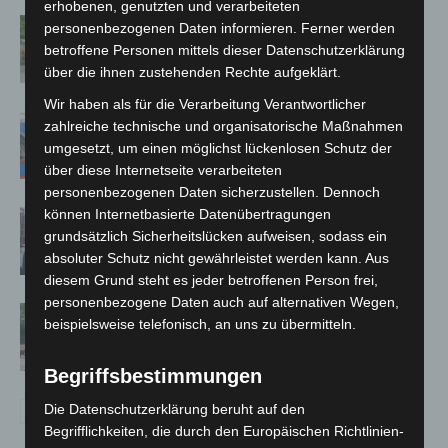
erhobenen, genutzten und verarbeiteten
Region Hannover: 21 neue
personenbezogenen Daten informieren. Ferner werden
Notfallsanitäter starten beim Roten
betroffene Personen mittels dieser Datenschutzerklärung
Kreuz
über die ihnen zustehenden Rechte aufgeklärt.
Wir haben als für die Verarbeitung Verantwortlicher
Mann läuft mit Hockeyschläger über
zahlreiche technische und organisatorische Maßnahmen
A7 – Polizei sucht Zeugen
umgesetzt, um einen möglichst lückenlosen Schutz der
über diese Internetseite verarbeiteten
personenbezogenen Daten sicherzustellen. Dennoch
können Internetbasierte Datenübertragungen
Celle: Mensch stirbt bei Bagger-Unfall
grundsätzlich Sicherheitslücken aufweisen, sodass ein
auf Baustelle
absoluter Schutz nicht gewährleistet werden kann. Aus
diesem Grund steht es jeder betroffenen Person frei,
personenbezogene Daten auch auf alternativen Wegen,
Gasleitung bei McDonald’s-Umbau in
beispielsweise telefonisch, an uns zu übermitteln.
Langenhagen beschädigt
Begriffsbestimmungen
Die Datenschutzerklärung beruht auf den
Begrifflichkeiten, die durch den Europäischen Richtlinien-