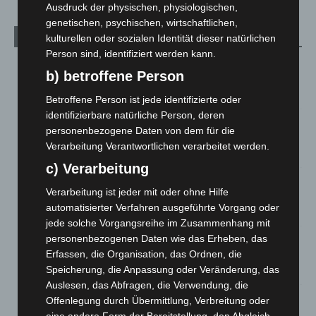
Ausdruck der physischen, physiologischen,
genetischen, psychischen, wirtschaftlichen,
Aktuelle Beiträge
kulturellen oder sozialen Identität dieser natürlichen
Person sind, identifiziert werden kann.
Kunst trifft Weingenuss: Barbara-Susann Mehring zeigt ihre
b) betroffene Person
Werke im Jacques’ Wein-Depot Isernhagen
8. August 2026
Betroffene Person ist jede identifizierte oder
identifizierbare natürliche Person, deren
A2: Zweite Turbobaustelle startet zwischen Hannover-West
personenbezogene Daten von dem für die
und Bothfeld
Verarbeitung Verantwortlichen verarbeitet werden.
8. August 2026
c) Verarbeitung
Niedersachsen: Feuerwehrkräfte kehren nach
Verarbeitung ist jeder mit oder ohne Hilfe
Waldbrandeinsatz aus Spanien zurück
automatisierter Verfahren ausgeführte Vorgang oder
7. August 2026
jede solche Vorgangsreihe im Zusammenhang mit
personenbezogenen Daten wie das Erheben, das
Hannover: Erste Tigermücken-Population in Niedersachsen
entdeckt
Erfassen, die Organisation, das Ordnen, die
Speicherung, die Anpassung oder Veränderung, das
7. August 2026
Auslesen, das Abfragen, die Verwendung, die
Brand im „Haus der Begegnung“ in Neuwarmbüchen schnell
Offenlegung durch Übermittlung, Verbreitung oder
eingedämmt