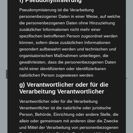
f) Pseudonymisierung
Langenhagen und Ortsteile
3.252
Pseudonymisierung ist die Verarbeitung
Leserbriefe
1
personenbezogener Daten in einer Weise, auf welche
Menschen
2
die personenbezogenen Daten ohne Hinzuziehung
zusätzlicher Informationen nicht mehr einer
Über uns
1
spezifischen betroffenen Person zugeordnet werden
Veranstaltungen
1.888
können, sofern diese zusätzlichen Informationen
gesondert aufbewahrt werden und technischen und
Welt
1.271
organisatorischen Maßnahmen unterliegen, die
gewährleisten, dass die personenbezogenen Daten
nicht einer identifizierten oder identifizierbaren
Archiv
natürlichen Person zugewiesen werden.
g) Verantwortlicher oder für die
August 2026
(14)
Verarbeitung Verantwortlicher
Juli 2026
(73)
Verantwortlicher oder für die Verarbeitung
Juni 2026
(139)
Verantwortlicher ist die natürliche oder juristische
Mai 2026
(99)
Person, Behörde, Einrichtung oder andere Stelle, die
allein oder gemeinsam mit anderen über die Zwecke
April 2026
(99)
und Mittel der Verarbeitung von personenbezogenen
März 2026
(115)