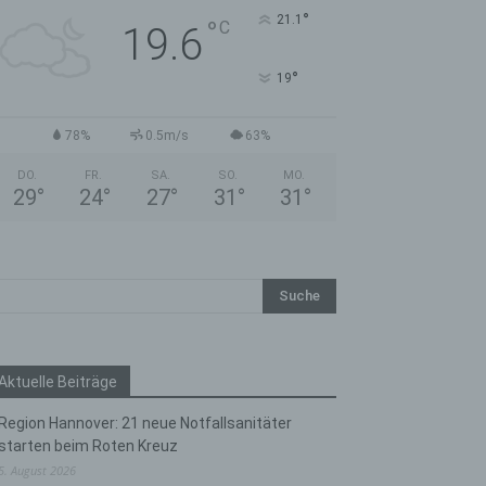
°
21.1
°
C
19.6
°
19
78%
0.5m/s
63%
DO.
FR.
SA.
SO.
MO.
29
°
24
°
27
°
31
°
31
°
Aktuelle Beiträge
Region Hannover: 21 neue Notfallsanitäter
starten beim Roten Kreuz
5. August 2026