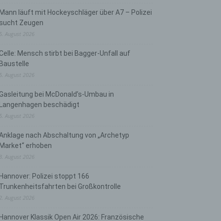
Mann läuft mit Hockeyschläger über A7 – Polizei
sucht Zeugen
5. August 2026
Celle: Mensch stirbt bei Bagger-Unfall auf
Baustelle
5. August 2026
Gasleitung bei McDonald’s-Umbau in
Langenhagen beschädigt
5. August 2026
Anklage nach Abschaltung von „Archetyp
Market“ erhoben
3. August 2026
Hannover: Polizei stoppt 166
Trunkenheitsfahrten bei Großkontrolle
2. August 2026
Hannover Klassik Open Air 2026: Französische