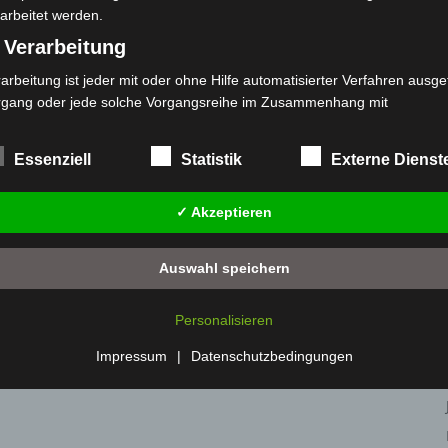
arbeitet werden.
 Verarbeitung
ile Langenhagen 2026:
Hannover: Polizei setzt Gaming-
arbeitung ist jeder mit oder ohne Hilfe automatisierter Verfahren ausge
uerwehr und Rettung
Koffer für Prävention ein
eben
rgang oder jede solche Vorgangsreihe im Zusammenhang mit
rsonenbezogenen Daten wie das Erheben, das Erfassen, die Organisat
s Ordnen, die Speicherung, die Anpassung oder Veränderung, das Aus
Essenziell
Statistik
Externe Dienst
 Abfragen, die Verwendung, die Offenlegung durch Übermittlung, Verb
r eine andere Form der Bereitstellung, den Abgleich oder die Verknüp
✓ Akzeptieren
 Einschränkung, das Löschen oder die Vernichtung.
) Einschränkung der Verarbeitung
Auswahl speichern
schränkung der Verarbeitung ist die Markierung gespeicherter
sonenbezogener Daten mit dem Ziel, ihre künftige Verarbeitung
Personalisieren
nzuschränken.
 Profiling
Impressum
|
Datenschutzbedingungen
filing ist jede Art der automatisierten Verarbeitung personenbezogener
ten, die darin besteht, dass diese personenbezogenen Daten verwend
den, um bestimmte persönliche Aspekte, die sich auf eine natürliche 