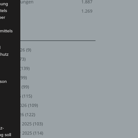
Veranstaltungen
1.887
mung
tels
Welt
1.269
ber
mittels
Archiv
d
August 2026
(9)
chutz
Juli 2026
(73)
Juni 2026
(139)
Mai 2026
(99)
rson
April 2026
(99)
März 2026
(115)
Februar 2026
(109)
Januar 2026
(122)
Dezember 2025
(103)
z-
November 2025
(114)
g soll