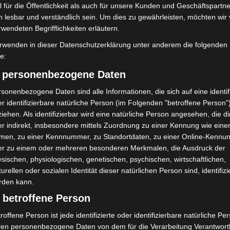
 für die Öffentlichkeit als auch für unsere Kunden und Geschäftspartne
h lesbar und verständlich sein. Um dies zu gewährleisten, möchten wir
rwendeten Begrifflichkeiten erläutern.
rwenden in dieser Datenschutzerklärung unter anderem die folgenden
fe:
) personenbezogene Daten
sonenbezogene Daten sind alle Informationen, die sich auf eine identifi
r identifizierbare natürliche Person (im Folgenden "betroffene Person"
iehen. Als identifizierbar wird eine natürliche Person angesehen, die di
r indirekt, insbesondere mittels Zuordnung zu einer Kennung wie ein
men, zu einer Kennnummer, zu Standortdaten, zu einer Online-Kennu
mit Hockeyschläger über
Hannover: Polizei stoppt 166
er zu einem oder mehreren besonderen Merkmalen, die Ausdruck der
i sucht Zeugen
Trunkenheitsfahrten bei
sischen, physiologischen, genetischen, psychischen, wirtschaftlichen,
Großkontrolle
turellen oder sozialen Identität dieser natürlichen Person sind, identifizi
rden kann.
 betroffene Person
roffene Person ist jede identifizierte oder identifizierbare natürliche Pe
ren personenbezogene Daten von dem für die Verarbeitung Verantwort