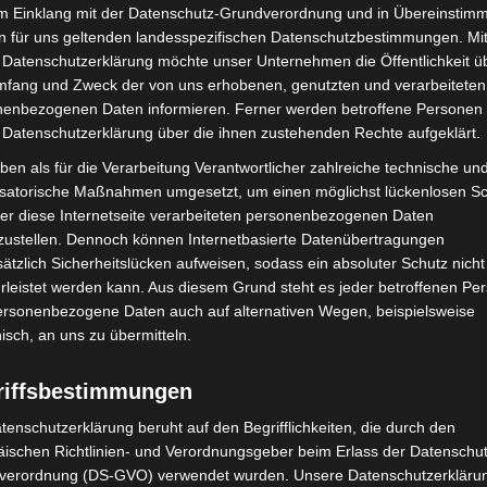
gehen, erleichtern Müttern und Vätern den Balanceakt
im Einklang mit der Datenschutz-Grundverordnung und in Übereinstim
n für uns geltenden landesspezifischen Datenschutzbestimmungen. Mit
rn.
 Datenschutzerklärung möchte unser Unternehmen die Öffentlichkeit ü
mfang und Zweck der von uns erhobenen, genutzten und verarbeiteten
uskinder tatenlos zuzusehen, sollte das Land über
enbezogenen Daten informieren. Ferner werden betroffene Personen 
d nach dem Vorbild der Einrichtung gemeinsam mit
 Datenschutzerklärung über die ihnen zustehenden Rechte aufgeklärt.
ren Orten in Niedersachsen Betriebskitas einrichten
ben als für die Verarbeitung Verantwortlicher zahlreiche technische un
isatorische Maßnahmen umgesetzt, um einen möglichst lückenlosen S
er diese Internetseite verarbeiteten personenbezogenen Daten
zustellen. Dennoch können Internetbasierte Datenübertragungen
ätzlich Sicherheitslücken aufweisen, sodass ein absoluter Schutz nicht
leistet werden kann. Aus diesem Grund steht es jeder betroffenen Pe
personenbezogene Daten auch auf alternativen Wegen, beispielsweise
nisch, an uns zu übermitteln.
riffsbestimmungen
tenschutzerklärung beruht auf den Begrifflichkeiten, die durch den
Nächster Artikel
ischen Richtlinien- und Verordnungsgeber beim Erlass der Datenschut
Sechs Module ziehen zur Leibniz IGS
verordnung (DS-GVO) verwendet wurden. Unsere Datenschutzerklärun