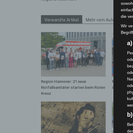
sowohl
einfac
die ve
Verwandte Artikel
Mehr vom Autor
Wir ve
Begrif
a
Per
ode
bez
ode
Na
Region Hannover: 21 neue
Mann läuft 
od
Notfallsanitäter starten beim Roten
A7 – Polize
phy
Kreuz
kul
we
b)
Bet
de