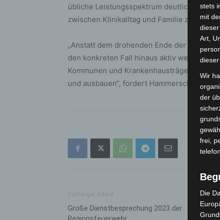
übliche Leistungsspektrum deutlich hinaus
stets 
mit de
zwischen Klinikalltag und Familie zu meiste
dieser
Art, U
„Anstatt dem drohenden Ende der Kita Camp
person
den konkreten Fall hinaus aktiv werden un
dieser
Kommunen und Krankenhausträgern an weite
Wir ha
und ausbauen“, fordert Hammerschmidt.
organ
der üb
sicher
grunds
gewähr
frei, 
telefo
Beg
Die Da
Vorheriger Artikel
Europä
Große Dienstbesprechung 2023 der
Grund
Regionsfeuerwehr