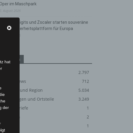
Oper im Maschpark
2. August 2026
Schwarz Digits und Zscaler starten souveräne
Cloud-Sicherheitsplattform für Europa
2. August 2026
Kategorien
tz hat
er
Blaulicht
2.797
Corona-News
712
e
Hannover und Region
5.034
die
Langenhagen und Ortsteile
3.249
che
g der
Leserbriefe
1
Menschen
2
r
Über uns
1
lgt