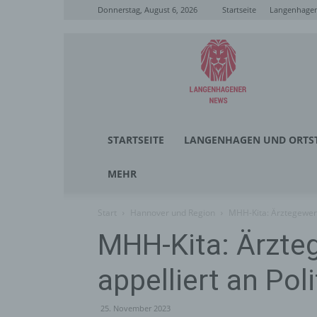
Donnerstag, August 6, 2026
Startseite
Langenhagen
Langenhagener
News
STARTSEITE
LANGENHAGEN UND ORTST
MEHR
Start
Hannover und Region
MHH-Kita: Ärztegewerks
MHH-Kita: Ärzte
appelliert an Poli
25. November 2023