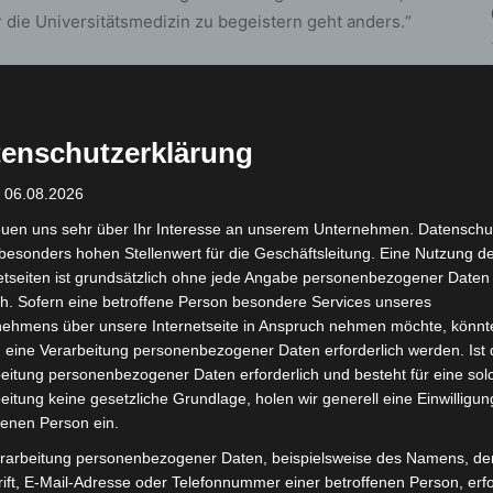
 die Universitätsmedizin zu begeistern geht anders.“
indet, soll 2025 abgebrochen werden. Wer die Kosten
st ungeklärt.
enschutzerklärung
 im Fall des Falles keine andere Wahl bleibt, als sich
u entscheiden.
: 06.08.2026
euen uns sehr über Ihr Interesse an unserem Unternehmen. Datenschu
im Kampf gegen den Fachkräftemängel!“ macht Andreas
besonders hohen Stellenwert für die Geschäftsleitung. Eine Nutzung d
arburger Bundes Niedersachsen, deutlich. „Die Kita
etseiten ist grundsätzlich ohne jede Angabe personenbezogener Daten
h. Sofern eine betroffene Person besondere Services unseres
und Familie leichter zu vereinbaren. Und davon
nehmens über unsere Internetseite in Anspruch nehmen möchte, könnt
 die Patient*innen ebenso wie Lehre und Forschung. Wo
 eine Verarbeitung personenbezogener Daten erforderlich werden. Ist 
euungsalternativen finden, die auch noch ihren
eitung personenbezogener Daten erforderlich und besteht für eine sol
ht werden?“
eitung keine gesetzliche Grundlage, holen wir generell eine Einwilligun
fenen Person ein.
 von MHH-Angehörigen aller Berufsgruppen. Kurze Wege
rarbeitung personenbezogener Daten, beispielsweise des Namens, de
verlässlich flexible Betreuungszeiten, die über das
ift, E-Mail-Adresse oder Telefonnummer einer betroffenen Person, erfo