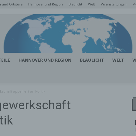
 und Ortsteile
Hannover und Region
Blaulicht
Welt
Veranstaltungen
M
EILE
HANNOVER UND REGION
BLAULICHT
WELT
V
chaft appelliert an Politik
gewerkschaft
tik