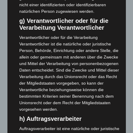
5. August 2026
nicht einer identifizierten oder identifizierbaren
natürlichen Person zugewiesen werden.
Celle: Mensch stirbt bei Bagger-Unfall auf Baustelle
g) Verantwortlicher oder für die
5. August 2026
Verarbeitung Verantwortlicher
Gasleitung bei McDonald’s-Umbau in Langenhagen
Verantwortlicher oder für die Verarbeitung
beschädigt
Verantwortlicher ist die natürliche oder juristische
5. August 2026
Person, Behörde, Einrichtung oder andere Stelle, die
allein oder gemeinsam mit anderen über die Zwecke
Anklage nach Abschaltung von „Archetyp Market“ erhoben
und Mittel der Verarbeitung von personenbezogenen
3. August 2026
Daten entscheidet. Sind die Zwecke und Mittel dieser
Verarbeitung durch das Unionsrecht oder das Recht
Hannover: Polizei stoppt 166 Trunkenheitsfahrten bei
der Mitgliedstaaten vorgegeben, so kann der
Großkontrolle
Verantwortliche beziehungsweise können die
2. August 2026
bestimmten Kriterien seiner Benennung nach dem
Hannover Klassik Open Air 2026: Französische Oper im
Unionsrecht oder dem Recht der Mitgliedstaaten
Maschpark
vorgesehen werden.
2. August 2026
h) Auftragsverarbeiter
Auftragsverarbeiter ist eine natürliche oder juristische