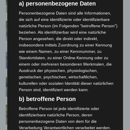
Neuwarmbüchen schnell eingedämmt
a) personenbezogene Daten
Personenbezogene Daten sind alle Informationen,
die sich auf eine identifizierte oder identifizierbare
Region Hannover: 21 neue
natürliche Person (im Folgenden "betroffene Person")
Notfallsanitäter starten beim Roten
beziehen. Als identifizierbar wird eine natürliche
Kreuz
Person angesehen, die direkt oder indirekt,
insbesondere mittels Zuordnung zu einer Kennung
wie einem Namen, zu einer Kennnummer, zu
Mann läuft mit Hockeyschläger über
Standortdaten, zu einer Online-Kennung oder zu
A7 – Polizei sucht Zeugen
einem oder mehreren besonderen Merkmalen, die
Ausdruck der physischen, physiologischen,
genetischen, psychischen, wirtschaftlichen,
Hannover: Polizei stoppt 166
kulturellen oder sozialen Identität dieser natürlichen
Trunkenheitsfahrten bei
Person sind, identifiziert werden kann.
Großkontrolle
b) betroffene Person
Hannover Klassik Open Air 2026:
Betroffene Person ist jede identifizierte oder
Französische Oper im Maschpark
identifizierbare natürliche Person, deren
personenbezogene Daten von dem für die
Verarbeitung Verantwortlichen verarbeitet werden.