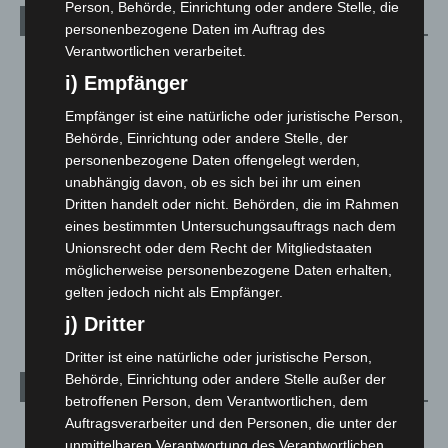
Person, Behörde, Einrichtung oder andere Stelle, die
Kategorien
personenbezogene Daten im Auftrag des
Verantwortlichen verarbeitet.
Blaulicht
2.798
i) Empfänger
Corona-News
712
Empfänger ist eine natürliche oder juristische Person,
Hannover und Region
5.035
Behörde, Einrichtung oder andere Stelle, der
Langenhagen und Ortsteile
3.249
personenbezogene Daten offengelegt werden,
unabhängig davon, ob es sich bei ihr um einen
Leserbriefe
1
Dritten handelt oder nicht. Behörden, die im Rahmen
Menschen
2
eines bestimmten Untersuchungsauftrags nach dem
Über uns
1
Unionsrecht oder dem Recht der Mitgliedstaaten
möglicherweise personenbezogene Daten erhalten,
Veranstaltungen
1.887
gelten jedoch nicht als Empfänger.
Welt
1.269
j) Dritter
Dritter ist eine natürliche oder juristische Person,
Behörde, Einrichtung oder andere Stelle außer der
Archiv
betroffenen Person, dem Verantwortlichen, dem
Auftragsverarbeiter und den Personen, die unter der
August 2026
(10)
unmittelbaren Verantwortung des Verantwortlichen