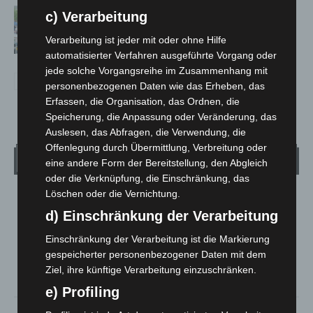
Blaulichtmeile Langenhagen 2026:
c) Verarbeitung
Polizei, Feuerwehr und Rettung
Verarbeitung ist jeder mit oder ohne Hilfe
hautnah erleben
automatisierter Verfahren ausgeführte Vorgang oder
jede solche Vorgangsreihe im Zusammenhang mit
personenbezogenen Daten wie das Erheben, das
Erfassen, die Organisation, das Ordnen, die
Speicherung, die Anpassung oder Veränderung, das
Auslesen, das Abfragen, die Verwendung, die
Offenlegung durch Übermittlung, Verbreitung oder
Wetter
eine andere Form der Bereitstellung, den Abgleich
oder die Verknüpfung, die Einschränkung, das
Löschen oder die Vernichtung.
LANGENHAGEN
d) Einschränkung der Verarbeitung
Klarer Himmel
°
Einschränkung der Verarbeitung ist die Markierung
14.9
°
C
13.7
gespeicherter personenbezogener Daten mit dem
°
Ziel, ihre künftige Verarbeitung einzuschränken.
12.2
e) Profiling
83%
3.2m/s
8%