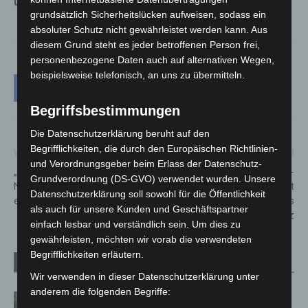
und macht Mut für das Altern.
grundsätzlich Sicherheitslücken aufweisen, sodass ein
absoluter Schutz nicht gewährleistet werden kann. Aus
diesem Grund steht es jeder betroffenen Person frei,
personenbezogene Daten auch auf alternativen Wegen,
beispielsweise telefonisch, an uns zu übermitteln.
Begriffsbestimmungen
Die Datenschutzerklärung beruht auf den
Begrifflichkeiten, die durch den Europäischen Richtlinien-
Vorheriger Artikel
Nächster Artikel
und Verordnungsgeber beim Erlass der Datenschutz-
„WiesenauerGeschichte(n)“ –
ÜSTRA-
Grundverordnung (DS-GVO) verwendet wurden. Unsere
Neues Foto-Projekt bei win
Fahrgastbegleitservice: Jetzt
Datenschutzerklärung soll sowohl für die Öffentlichkeit
e.V.
auch bei Fahrten mit regiobus
als auch für unsere Kunden und Geschäftspartner
in Langenhagen im Einsatz
einfach lesbar und verständlich sein. Um dies zu
gewährleisten, möchten wir vorab die verwendeten
Begrifflichkeiten erläutern.
Verwandte Artikel
Mehr vom Autor
Wir verwenden in dieser Datenschutzerklärung unter
anderem die folgenden Begriffe:
Brand im „Haus der Begegnung“ in