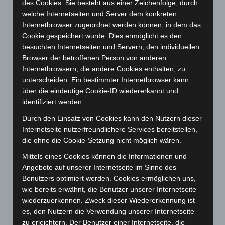
des Cookies. Sie besteht aus einer Zeichenfolge, durch
Januar 2024
(111)
welche Internetseiten und Server dem konkreten
Dezember 2023
(130)
Internetbrowser zugeordnet werden können, in dem das
Cookie gespeichert wurde. Dies ermöglicht es den
November 2023
(130)
besuchten Internetseiten und Servern, den individuellen
Oktober 2023
(114)
Browser der betroffenen Person von anderen
September 2023
(133)
Internetbrowsern, die andere Cookies enthalten, zu
unterscheiden. Ein bestimmter Internetbrowser kann
August 2023
(134)
über die eindeutige Cookie-ID wiedererkannt und
Juli 2023
(118)
identifiziert werden.
Juni 2023
(142)
Durch den Einsatz von Cookies kann den Nutzern dieser
Mai 2023
(139)
Internetseite nutzerfreundlichere Services bereitstellen,
die ohne die Cookie-Setzung nicht möglich wären.
April 2023
(155)
Mittels eines Cookies können die Informationen und
März 2023
(174)
Angebote auf unserer Internetseite im Sinne des
Februar 2023
(154)
Benutzers optimiert werden. Cookies ermöglichen uns,
Januar 2023
(140)
wie bereits erwähnt, die Benutzer unserer Internetseite
wiederzuerkennen. Zweck dieser Wiedererkennung ist
Dezember 2022
(130)
es, den Nutzern die Verwendung unserer Internetseite
November 2022
(167)
zu erleichtern. Der Benutzer einer Internetseite, die