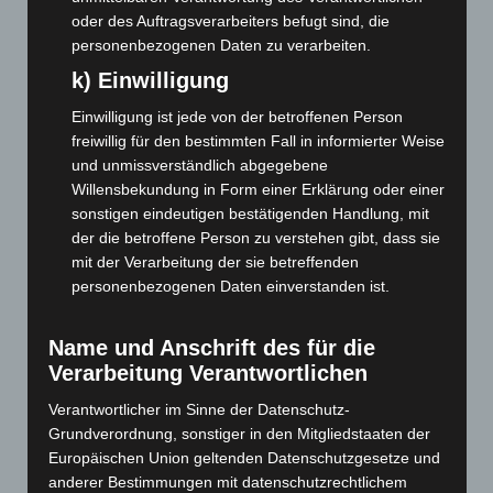
Juli 2026
(73)
oder des Auftragsverarbeiters befugt sind, die
personenbezogenen Daten zu verarbeiten.
Juni 2026
(139)
k) Einwilligung
Mai 2026
(99)
April 2026
(99)
Einwilligung ist jede von der betroffenen Person
freiwillig für den bestimmten Fall in informierter Weise
März 2026
(115)
und unmissverständlich abgegebene
Februar 2026
(109)
Willensbekundung in Form einer Erklärung oder einer
Januar 2026
(122)
sonstigen eindeutigen bestätigenden Handlung, mit
der die betroffene Person zu verstehen gibt, dass sie
Dezember 2025
(103)
mit der Verarbeitung der sie betreffenden
November 2025
(114)
personenbezogenen Daten einverstanden ist.
Oktober 2025
(112)
September 2025
(93)
Name und Anschrift des für die
Verarbeitung Verantwortlichen
August 2025
(90)
Juli 2025
(90)
Verantwortlicher im Sinne der Datenschutz-
Grundverordnung, sonstiger in den Mitgliedstaaten der
Juni 2025
(103)
Europäischen Union geltenden Datenschutzgesetze und
Mai 2025
(112)
anderer Bestimmungen mit datenschutzrechtlichem