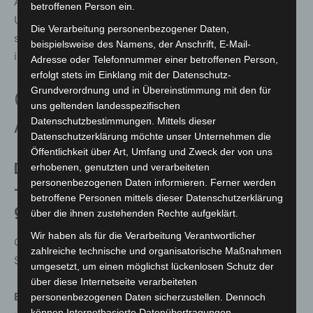
Auch der Fotograf Dirk Opitz ist mit der Location, dem
betroffenen Person ein.
Umfeld und der Eröffnung mehr als zufrieden. Ihn hat
Die Verarbeitung personenbezogener Daten,
schon sehr gefreut, dass er beim Hängen der Fotos viel
beispielsweise des Namens, der Anschrift, E-Mail-
interessierte Resonanz zu seinen Fotos erhalten hat.
Adresse oder Telefonnummer einer betroffenen Person,
erfolgt stets im Einklang mit der Datenschutz-
Grundverordnung und in Übereinstimmung mit den für
Öffnungszeiten und
uns geltenden landesspezifischen
Datenschutzbestimmungen. Mittels dieser
Ausstellungsort
Datenschutzerklärung möchte unser Unternehmen die
Öffentlichkeit über Art, Umfang und Zweck der von uns
Die Ausstellung ist täglich von 8:00
erhobenen, genutzten und verarbeiteten
personenbezogenen Daten informieren. Ferner werden
-21:00 Uhr noch bis zum 31.08.2023
betroffene Personen mittels dieser Datenschutzerklärung
geöffnet.
über die ihnen zustehenden Rechte aufgeklärt.
Wir haben als für die Verarbeitung Verantwortlicher
Ort: Medizinische Hochschule Hannover, Carl-Neubert-
zahlreiche technische und organisatorische Maßnahmen
Str. 1, MHH KunstGang
umgesetzt, um einen möglichst lückenlosen Schutz der
über diese Internetseite verarbeiteten
Ein Besuch lohnt sich für alle, das Thema betrifft jeden
personenbezogenen Daten sicherzustellen. Dennoch
können Internetbasierte Datenübertragungen