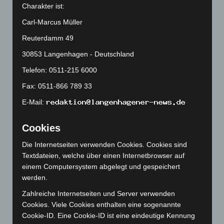
Charakter ist:
April 2025
(88)
März 2025
(111)
Carl-Marcus Müller
Februar 2025
(96)
Reuterdamm 49
Januar 2025
(88)
30853 Langenhagen - Deutschland
Dezember 2024
(89)
Telefon: 0511-215 6000
November 2024
(94)
Fax: 0511-866 789 33
Oktober 2024
(93)
E-Mail:
September 2024
(112)
Cookies
August 2024
(107)
Juli 2024
(89)
Die Internetseiten verwenden Cookies. Cookies sind
Textdateien, welche über einen Internetbrowser auf
Juni 2024
(107)
einem Computersystem abgelegt und gespeichert
Mai 2024
(149)
werden.
April 2024
(102)
Zahlreiche Internetseiten und Server verwenden
März 2024
(103)
Cookies. Viele Cookies enthalten eine sogenannte
Cookie-ID. Eine Cookie-ID ist eine eindeutige Kennung
Februar 2024
(103)