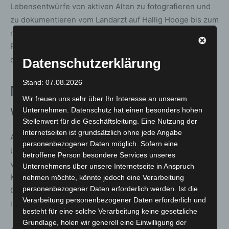
Lebensentwürfe von aktiven Alten zu fotografieren und
zu dokumentieren vom Landarzt auf Hallig Hooge bis zum
mobilen Filmvorführer in Thüringen, vom alten Schalke
Fan in Gelsenkirchen bis zu dem Kleinbauern Werner in
der brandenburgischen Schorfheide“.
Datenschutzerklärung
Stand: 07.08.2026
MHH KunstGang ist eindrucksvoll
Wir freuen uns sehr über Ihr Interesse an unserem
wiederbelebt
Unternehmen. Datenschutz hat einen besonders hohen
Stellenwert für die Geschäftsleitung. Eine Nutzung der
Internetseiten ist grundsätzlich ohne jede Angabe
Als alle vom offiziellen Teil zu Sekt und Selters
personenbezogener Daten möglich. Sofern eine
übergingen, zeigte sich der Vorsitzende des Vorstands
betroffene Person besondere Services unseres
vom Verein Fotografie & Kommunikation e.V., Andreas
Unternehmens über unsere Internetseite in Anspruch
Kaiser, erfreut darüber, dass die Ausstellung bei den
nehmen möchte, könnte jedoch eine Verarbeitung
personenbezogener Daten erforderlich werden. Ist die
Gästen und Zuschauern gleichermaßen gut angekommen
Verarbeitung personenbezogener Daten erforderlich und
ist.
besteht für eine solche Verarbeitung keine gesetzliche
Grundlage, holen wir generell eine Einwilligung der