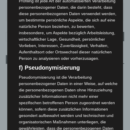
Profiling ist jede Art der automatisierten Verarbeitung
personenbezogener Daten, die darin besteht, dass
FR.
SA.
SO.
MO.
DI.
diese personenbezogenen Daten verwendet werden,
21
°
26
°
32
°
30
°
23
°
um bestimmte persönliche Aspekte, die sich auf eine
natürliche Person beziehen, zu bewerten,
insbesondere, um Aspekte bezüglich Arbeitsleistung,
wirtschaftlicher Lage, Gesundheit, persönlicher
Vorlieben, Interessen, Zuverlässigkeit, Verhalten,
Aufenthaltsort oder Ortswechsel dieser natürlichen
Person zu analysieren oder vorherzusagen.
Aktuelle Beiträge
f) Pseudonymisierung
Brand im „Haus der Begegnung“ in Neuwarmbüchen schnell
eingedämmt
Pseudonymisierung ist die Verarbeitung
6. August 2026
personenbezogener Daten in einer Weise, auf welche
die personenbezogenen Daten ohne Hinzuziehung
Region Hannover: 21 neue Notfallsanitäter starten beim
zusätzlicher Informationen nicht mehr einer
Roten Kreuz
spezifischen betroffenen Person zugeordnet werden
5. August 2026
können, sofern diese zusätzlichen Informationen
gesondert aufbewahrt werden und technischen und
Mann läuft mit Hockeyschläger über A7 – Polizei sucht
organisatorischen Maßnahmen unterliegen, die
Zeugen
gewährleisten, dass die personenbezogenen Daten