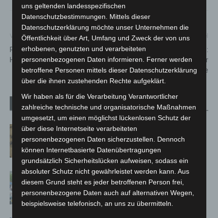
uns geltenden landesspezifischen
Datenschutzbestimmungen. Mittels dieser
Datenschutzerklärung möchte unser Unternehmen die
Vorheriger Artikel
Nächster Artikel
Öffentlichkeit über Art, Umfang und Zweck der von uns
erhobenen, genutzten und verarbeiteten
Richtfest im Neubau der
Kultursommer 2021:
Hermann-Löns-Schule
Klezmerkonzert in der
personenbezogenen Daten informieren. Ferner werden
Kulturfabrik Krawatte
betroffene Personen mittels dieser Datenschutzerklärung
über die ihnen zustehenden Rechte aufgeklärt.
Wir haben als für die Verarbeitung Verantwortlicher
Verwandte Artikel
Mehr vom Autor
zahlreiche technische und organisatorische Maßnahmen
umgesetzt, um einen möglichst lückenlosen Schutz der
Hannover Klassik Open Air 2026:
über diese Internetseite verarbeiteten
personenbezogenen Daten sicherzustellen. Dennoch
Französische Oper im Maschpark
können Internetbasierte Datenübertragungen
grundsätzlich Sicherheitslücken aufweisen, sodass ein
absoluter Schutz nicht gewährleistet werden kann. Aus
Blaulichtmeile Langenhagen 2026:
diesem Grund steht es jeder betroffenen Person frei,
Polizei, Feuerwehr und Rettung
personenbezogene Daten auch auf alternativen Wegen,
hautnah erleben
beispielsweise telefonisch, an uns zu übermitteln.