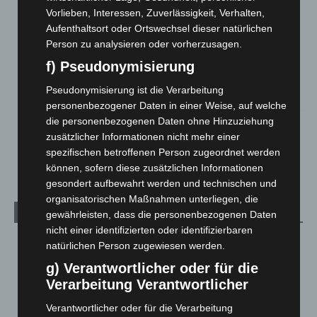
Hannover: Polizei stoppt 166 Trunkenheitsfahrten bei
Vorlieben, Interessen, Zuverlässigkeit, Verhalten,
Großkontrolle
Aufenthaltsort oder Ortswechsel dieser natürlichen
2. August 2026
Person zu analysieren oder vorherzusagen.
f) Pseudonymisierung
Hannover Klassik Open Air 2026: Französische Oper im
Maschpark
Pseudonymisierung ist die Verarbeitung
2. August 2026
personenbezogener Daten in einer Weise, auf welche
die personenbezogenen Daten ohne Hinzuziehung
Schwarz Digits und Zscaler starten souveräne Cloud-
zusätzlicher Informationen nicht mehr einer
Sicherheitsplattform für Europa
spezifischen betroffenen Person zugeordnet werden
2. August 2026
können, sofern diese zusätzlichen Informationen
gesondert aufbewahrt werden und technischen und
organisatorischen Maßnahmen unterliegen, die
Kategorien
gewährleisten, dass die personenbezogenen Daten
nicht einer identifizierten oder identifizierbaren
Blaulicht
2.797
natürlichen Person zugewiesen werden.
Corona-News
712
g) Verantwortlicher oder für die
Verarbeitung Verantwortlicher
Hannover und Region
5.034
Langenhagen und Ortsteile
3.249
Verantwortlicher oder für die Verarbeitung