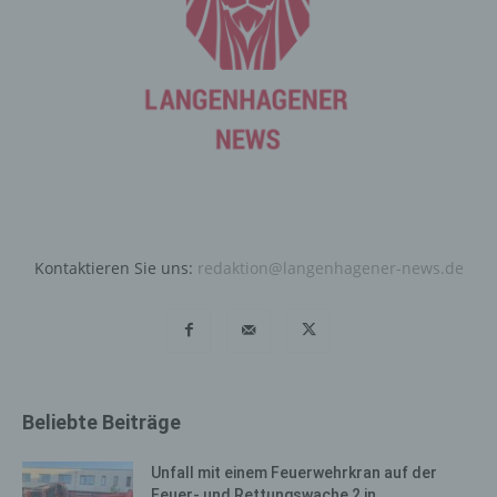
automatisiertes System eine Reihe von allgemeinen
Daten und Informationen. Diese allgemeinen Daten und
Informationen werden in den Logfiles des Servers
gespeichert. Erfasst werden können die (1) verwendeten
Browsertypen und Versionen, (2) das vom zugreifenden
System verwendete Betriebssystem, (3) die
Internetseite, von welcher ein zugreifendes System auf
unsere Internetseite gelangt (sogenannte Referrer), (4)
die Unterwebseiten, welche über ein zugreifendes
System auf unserer Internetseite angesteuert werden,
(5) das Datum und die Uhrzeit eines Zugriffs auf die
Kontaktieren Sie uns:
redaktion@langenhagener-news.de
Internetseite, (6) eine Internet-Protokoll-Adresse (IP-
Adresse), (7) der Internet-Service-Provider des
zugreifenden Systems und (8) sonstige ähnliche Daten
und Informationen, die der Gefahrenabwehr im Falle von
Angriffen auf unsere informationstechnologischen
Systeme dienen.
Beliebte Beiträge
Bei der Nutzung dieser allgemeinen Daten und
Informationen ziehen wird keine Rückschlüsse auf die
Unfall mit einem Feuerwehrkran auf der
betroffene Person. Diese Informationen werden vielmehr
Feuer- und Rettungswache 2 in...