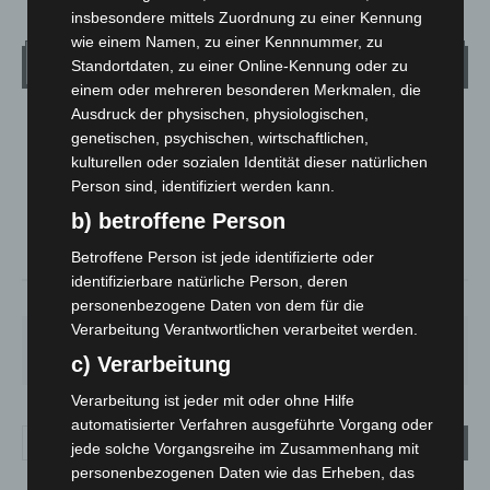
insbesondere mittels Zuordnung zu einer Kennung
wie einem Namen, zu einer Kennnummer, zu
Wetter
Standortdaten, zu einer Online-Kennung oder zu
einem oder mehreren besonderen Merkmalen, die
Ausdruck der physischen, physiologischen,
LANGENHAGEN
genetischen, psychischen, wirtschaftlichen,
Mäßig Bewölkt
kulturellen oder sozialen Identität dieser natürlichen
Person sind, identifiziert werden kann.
°
24.1
°
C
22.9
b) betroffene Person
°
22.8
Betroffene Person ist jede identifizierte oder
identifizierbare natürliche Person, deren
37%
5.4m/s
29%
personenbezogene Daten von dem für die
Verarbeitung Verantwortlichen verarbeitet werden.
DO.
FR.
SA.
SO.
MO.
28
°
25
°
27
°
32
°
35
°
c) Verarbeitung
Verarbeitung ist jeder mit oder ohne Hilfe
automatisierter Verfahren ausgeführte Vorgang oder
jede solche Vorgangsreihe im Zusammenhang mit
personenbezogenen Daten wie das Erheben, das