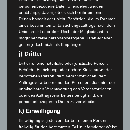
personenbezogene Daten offengelegt werden,
Januar 2026
(122)
unabhängig davon, ob es sich bei ihr um einen
Dezember 2025
(103)
Dritten handelt oder nicht. Behörden, die im Rahmen
November 2025
(114)
eines bestimmten Untersuchungsauftrags nach dem
Unionsrecht oder dem Recht der Mitgliedstaaten
Oktober 2025
(112)
möglicherweise personenbezogene Daten erhalten,
September 2025
(93)
gelten jedoch nicht als Empfänger.
August 2025
(90)
j) Dritter
Juli 2025
(90)
Dritter ist eine natürliche oder juristische Person,
Juni 2025
(103)
Behörde, Einrichtung oder andere Stelle außer der
Mai 2025
(112)
betroffenen Person, dem Verantwortlichen, dem
Auftragsverarbeiter und den Personen, die unter der
April 2025
(88)
unmittelbaren Verantwortung des Verantwortlichen
März 2025
(111)
oder des Auftragsverarbeiters befugt sind, die
personenbezogenen Daten zu verarbeiten.
Februar 2025
(96)
k) Einwilligung
Januar 2025
(88)
Dezember 2024
(89)
Einwilligung ist jede von der betroffenen Person
freiwillig für den bestimmten Fall in informierter Weise
November 2024
(94)