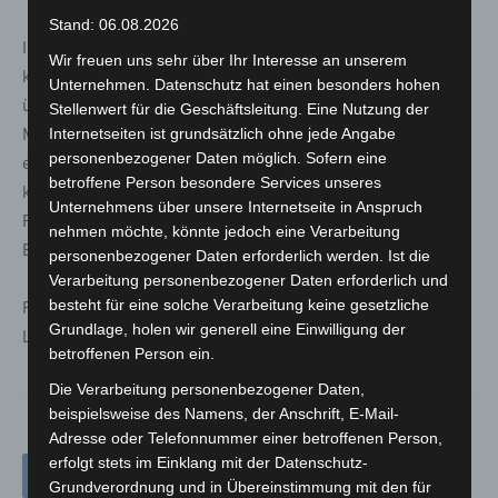
Stand: 06.08.2026
In der Eilenriede können Kinder Pflanzen und Tiere
Wir freuen uns sehr über Ihr Interesse an unserem
kennenlernen, Kuriositäten entdecken und Interessantes
Unternehmen. Datenschutz hat einen besonders hohen
über die Entstehungsgeschichte erfahren. Nach dem
Stellenwert für die Geschäftsleitung. Eine Nutzung der
Motto „Von verzauberten Statuen, Holzwächtern und
Internetseiten ist grundsätzlich ohne jede Angabe
personenbezogener Daten möglich. Sofern eine
einem kostbaren Geschenk“ gibt es Erzählungen, Rätsel,
betroffene Person besondere Services unseres
kleine Experimente und Übungen für alle Sinne. Eine
Unternehmens über unsere Internetseite in Anspruch
Führung für Kinder zwischen 6 und 10 Jahren mit einem
nehmen möchte, könnte jedoch eine Verarbeitung
Erwachsenen als Begleitung.
personenbezogener Daten erforderlich werden. Ist die
Verarbeitung personenbezogener Daten erforderlich und
besteht für eine solche Verarbeitung keine gesetzliche
Führung durch: Büro für Naturetainment – „Lili
Grundlage, holen wir generell eine Einwilligung der
Löwenmaul“ und „Claudius Immergrün“
betroffenen Person ein.
Die Verarbeitung personenbezogener Daten,
beispielsweise des Namens, der Anschrift, E-Mail-
Adresse oder Telefonnummer einer betroffenen Person,
erfolgt stets im Einklang mit der Datenschutz-
Grundverordnung und in Übereinstimmung mit den für