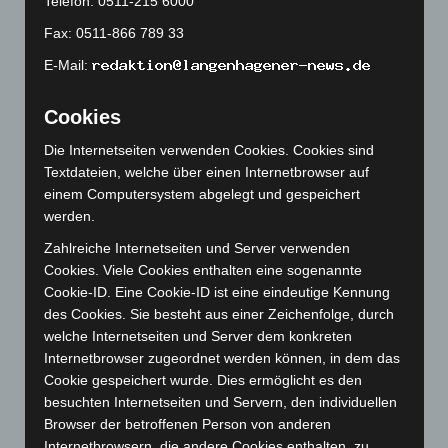
Telefon: 0511-215 6000
Juli 2023
(118)
Fax: 0511-866 789 33
Juni 2023
(142)
E-Mail:
Mai 2023
(139)
Cookies
April 2023
(155)
März 2023
(174)
Die Internetseiten verwenden Cookies. Cookies sind
Textdateien, welche über einen Internetbrowser auf
Februar 2023
(154)
einem Computersystem abgelegt und gespeichert
Januar 2023
(140)
werden.
Dezember 2022
(130)
Zahlreiche Internetseiten und Server verwenden
November 2022
(167)
Cookies. Viele Cookies enthalten eine sogenannte
Cookie-ID. Eine Cookie-ID ist eine eindeutige Kennung
Oktober 2022
(166)
des Cookies. Sie besteht aus einer Zeichenfolge, durch
September 2022
(205)
welche Internetseiten und Server dem konkreten
August 2022
(166)
Internetbrowser zugeordnet werden können, in dem das
Cookie gespeichert wurde. Dies ermöglicht es den
Juli 2022
(133)
besuchten Internetseiten und Servern, den individuellen
Juni 2022
(167)
Browser der betroffenen Person von anderen
Mai 2022
(177)
Internetbrowsern, die andere Cookies enthalten, zu