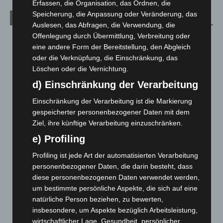
Erfassen, die Organisation, das Ordnen, die
Speicherung, die Anpassung oder Veränderung, das
Aktuelle Beiträge
Auslesen, das Abfragen, die Verwendung, die
Offenlegung durch Übermittlung, Verbreitung oder
Region Hannover: 21 neue Notfallsanitäter starten beim
eine andere Form der Bereitstellung, den Abgleich
Roten Kreuz
oder die Verknüpfung, die Einschränkung, das
5. August 2026
Löschen oder die Vernichtung.
Mann läuft mit Hockeyschläger über A7 – Polizei sucht
d) Einschränkung der Verarbeitung
Zeugen
5. August 2026
Einschränkung der Verarbeitung ist die Markierung
gespeicherter personenbezogener Daten mit dem
Celle: Mensch stirbt bei Bagger-Unfall auf Baustelle
Ziel, ihre künftige Verarbeitung einzuschränken.
5. August 2026
e) Profiling
Gasleitung bei McDonald’s-Umbau in Langenhagen
Profiling ist jede Art der automatisierten Verarbeitung
beschädigt
personenbezogener Daten, die darin besteht, dass
5. August 2026
diese personenbezogenen Daten verwendet werden,
um bestimmte persönliche Aspekte, die sich auf eine
Anklage nach Abschaltung von „Archetyp Market“ erhoben
natürliche Person beziehen, zu bewerten,
3. August 2026
insbesondere, um Aspekte bezüglich Arbeitsleistung,
wirtschaftlicher Lage, Gesundheit, persönlicher