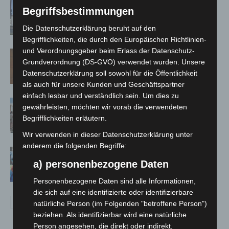
Haus der Jugend lädt zum Wünsche-
Begriffsbestimmungen
Freitag in Langenhagen ein
Die Datenschutzerklärung beruht auf den
Begrifflichkeiten, die durch den Europäischen Richtlinien-
und Verordnungsgeber beim Erlass der Datenschutz-
Late-Zoo im Erlebnis-Zoo Hannover:
Grundverordnung (DS-GVO) verwendet wurden. Unsere
Sommerabend mit The Ellingtones
Datenschutzerklärung soll sowohl für die Öffentlichkeit
als auch für unsere Kunden und Geschäftspartner
einfach lesbar und verständlich sein. Um dies zu
Landesgartenschau Bad Nenndorf
gewährleisten, möchten wir vorab die verwendeten
erreicht Halbzeit mit 350.000
Begrifflichkeiten erläutern.
Besuchen
Wir verwenden in dieser Datenschutzerklärung unter
anderem die folgenden Begriffe:
Maker Faire Hannover 2026 bringt
a) personenbezogene Daten
Technik-Wissen auf die Bühne
Personenbezogene Daten sind alle Informationen,
die sich auf eine identifizierte oder identifizierbare
natürliche Person (im Folgenden "betroffene Person")
beziehen. Als identifizierbar wird eine natürliche
Person angesehen, die direkt oder indirekt,