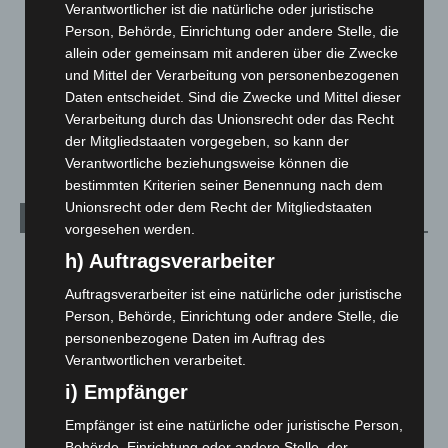
Verantwortlicher ist die natürliche oder juristische
Leserbriefe
1
Person, Behörde, Einrichtung oder andere Stelle, die
Menschen
2
allein oder gemeinsam mit anderen über die Zwecke
Über uns
1
und Mittel der Verarbeitung von personenbezogenen
Daten entscheidet. Sind die Zwecke und Mittel dieser
Veranstaltungen
1.887
Verarbeitung durch das Unionsrecht oder das Recht
Welt
1.269
der Mitgliedstaaten vorgegeben, so kann der
Verantwortliche beziehungsweise können die
bestimmten Kriterien seiner Benennung nach dem
Unionsrecht oder dem Recht der Mitgliedstaaten
Archiv
vorgesehen werden.
h) Auftragsverarbeiter
August 2026
(9)
Juli 2026
(73)
Auftragsverarbeiter ist eine natürliche oder juristische
Person, Behörde, Einrichtung oder andere Stelle, die
Juni 2026
(139)
personenbezogene Daten im Auftrag des
Mai 2026
(99)
Verantwortlichen verarbeitet.
April 2026
(99)
i) Empfänger
März 2026
(115)
Empfänger ist eine natürliche oder juristische Person,
Februar 2026
(109)
Behörde, Einrichtung oder andere Stelle, der