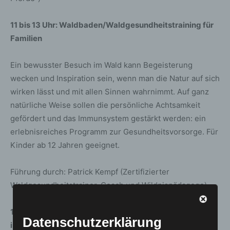
11 bis 13 Uhr: Waldbaden/Waldgesundheitstraining für
Familien
Ein bewusster Besuch im Wald kann Begeisterung
wecken und Inspiration sein, wenn man die Natur auf sich
wirken lässt und mit allen Sinnen wahrnimmt. Auf ganz
natürliche Weise sollen die persönliche Achtsamkeit
gefördert und das Immunsystem gestärkt werden: ein
erlebnisreiches Programm zur Gesundheitsvorsorge. Für
Kinder ab 12 Jahren geeignet.
Führung durch: Patrick Kempf (Zertifizierter
Waldgesundheitstrainer, Coach und Wildnispädagoge)
11 bis circa 13.30 Uhr: Waldentdecker*innen unterwegs
Datenschutzerklärung
in der Eilenriede