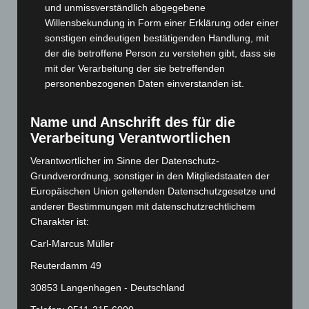
und unmissverständlich abgegebene
Oktober 2024
(93)
Willensbekundung in Form einer Erklärung oder einer
September 2024
(112)
sonstigen eindeutigen bestätigenden Handlung, mit
der die betroffene Person zu verstehen gibt, dass sie
August 2024
(107)
mit der Verarbeitung der sie betreffenden
Juli 2024
(89)
personenbezogenen Daten einverstanden ist.
Juni 2024
(107)
Mai 2024
(149)
Name und Anschrift des für die
Verarbeitung Verantwortlichen
April 2024
(102)
Verantwortlicher im Sinne der Datenschutz-
März 2024
(103)
Grundverordnung, sonstiger in den Mitgliedstaaten der
Februar 2024
(103)
Europäischen Union geltenden Datenschutzgesetze und
Januar 2024
(111)
anderer Bestimmungen mit datenschutzrechtlichem
Charakter ist:
Dezember 2023
(130)
Carl-Marcus Müller
November 2023
(130)
Oktober 2023
(114)
Reuterdamm 49
September 2023
(133)
30853 Langenhagen - Deutschland
August 2023
(134)