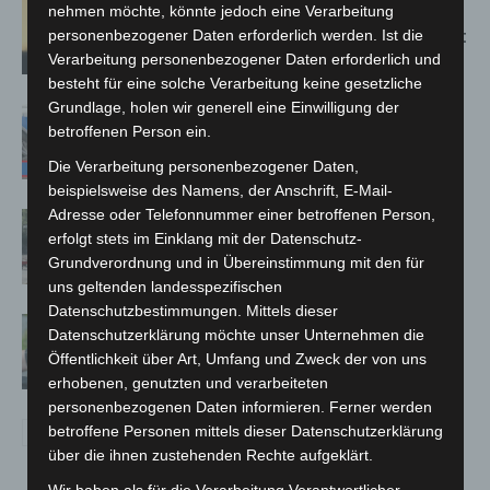
Hannover: Erste Tigermücken-
nehmen möchte, könnte jedoch eine Verarbeitung
Population in Niedersachsen entdeckt
personenbezogener Daten erforderlich werden. Ist die
Verarbeitung personenbezogener Daten erforderlich und
besteht für eine solche Verarbeitung keine gesetzliche
Grundlage, holen wir generell eine Einwilligung der
Mann läuft mit Hockeyschläger über
betroffenen Person ein.
A7 – Polizei sucht Zeugen
Die Verarbeitung personenbezogener Daten,
beispielsweise des Namens, der Anschrift, E-Mail-
Adresse oder Telefonnummer einer betroffenen Person,
Gasleitung bei McDonald’s-Umbau in
erfolgt stets im Einklang mit der Datenschutz-
Langenhagen beschädigt
Grundverordnung und in Übereinstimmung mit den für
uns geltenden landesspezifischen
Datenschutzbestimmungen. Mittels dieser
Langenhagen: Autofahrer mit 3,17
Datenschutzerklärung möchte unser Unternehmen die
Promille aus dem Verkehr gezogen
Öffentlichkeit über Art, Umfang und Zweck der von uns
erhobenen, genutzten und verarbeiteten
personenbezogenen Daten informieren. Ferner werden
betroffene Personen mittels dieser Datenschutzerklärung
über die ihnen zustehenden Rechte aufgeklärt.