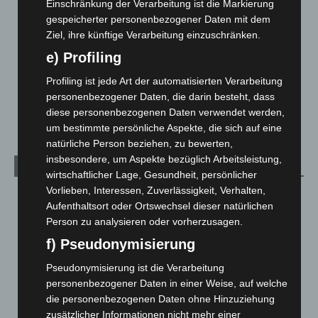
Langenhagen und Ortsteile
3.252
Einschränkung der Verarbeitung ist die Markierung
gespeicherter personenbezogener Daten mit dem
Leserbriefe
1
Ziel, ihre künftige Verarbeitung einzuschränken.
Menschen
2
e) Profiling
Über uns
1
Profiling ist jede Art der automatisierten Verarbeitung
Veranstaltungen
1.888
personenbezogener Daten, die darin besteht, dass
Welt
1.271
diese personenbezogenen Daten verwendet werden,
um bestimmte persönliche Aspekte, die sich auf eine
natürliche Person beziehen, zu bewerten,
insbesondere, um Aspekte bezüglich Arbeitsleistung,
Archiv
wirtschaftlicher Lage, Gesundheit, persönlicher
Vorlieben, Interessen, Zuverlässigkeit, Verhalten,
August 2026
(14)
Aufenthaltsort oder Ortswechsel dieser natürlichen
Juli 2026
(73)
Person zu analysieren oder vorherzusagen.
Juni 2026
(139)
f) Pseudonymisierung
Mai 2026
(99)
Pseudonymisierung ist die Verarbeitung
April 2026
(99)
personenbezogener Daten in einer Weise, auf welche
die personenbezogenen Daten ohne Hinzuziehung
März 2026
(115)
zusätzlicher Informationen nicht mehr einer