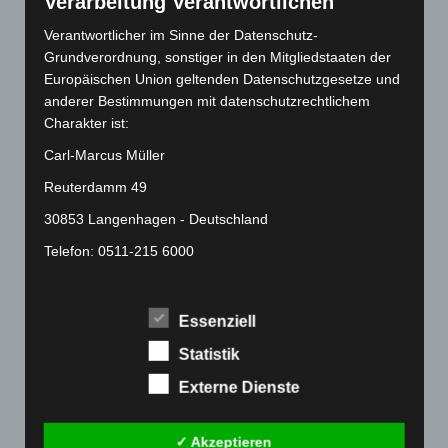
Verarbeitung Verantwortlichen
Mai 2022
(177)
Verantwortlicher im Sinne der Datenschutz-
April 2022
(198)
Grundverordnung, sonstiger in den Mitgliedstaaten der
März 2022
(221)
Europäischen Union geltenden Datenschutzgesetze und
anderer Bestimmungen mit datenschutzrechtlichem
Februar 2022
(189)
Charakter ist:
Januar 2022
(190)
Carl-Marcus Müller
Dezember 2021
(204)
Reuterdamm 49
November 2021
(215)
30853 Langenhagen - Deutschland
Oktober 2021
(171)
Telefon: 0511-215 6000
September 2021
(180)
Fax: 0511-866 789 33
August 2021
(154)
Juli 2021
(213)
E-Mail:
Essenziell
Juni 2021
(198)
Statistik
Cookies
Mai 2021
(200)
Externe Dienste
Die Internetseiten verwenden Cookies. Cookies sind
April 2021
(163)
Textdateien, welche über einen Internetbrowser auf
März 2021
(228)
✓ Akzeptieren
einem Computersystem abgelegt und gespeichert