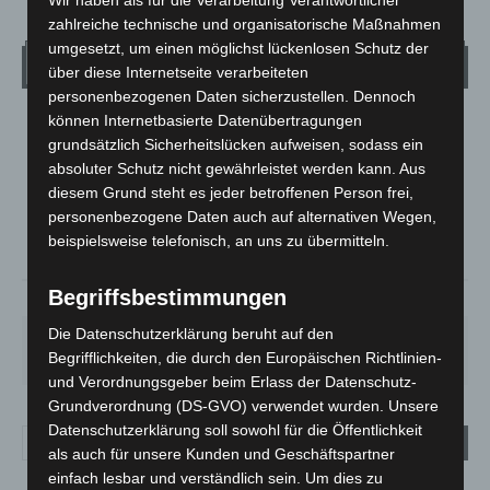
Wir haben als für die Verarbeitung Verantwortlicher
zahlreiche technische und organisatorische Maßnahmen
umgesetzt, um einen möglichst lückenlosen Schutz der
Wetter
über diese Internetseite verarbeiteten
personenbezogenen Daten sicherzustellen. Dennoch
können Internetbasierte Datenübertragungen
LANGENHAGEN
grundsätzlich Sicherheitslücken aufweisen, sodass ein
Klarer Himmel
absoluter Schutz nicht gewährleistet werden kann. Aus
°
25.5
diesem Grund steht es jeder betroffenen Person frei,
°
C
25.1
personenbezogene Daten auch auf alternativen Wegen,
°
24.4
beispielsweise telefonisch, an uns zu übermitteln.
Begriffsbestimmungen
34%
2.6m/s
6%
Die Datenschutzerklärung beruht auf den
SA.
SO.
MO.
DI.
MI.
26
°
34
°
26
°
23
°
26
°
Begrifflichkeiten, die durch den Europäischen Richtlinien-
und Verordnungsgeber beim Erlass der Datenschutz-
Grundverordnung (DS-GVO) verwendet wurden. Unsere
Datenschutzerklärung soll sowohl für die Öffentlichkeit
als auch für unsere Kunden und Geschäftspartner
einfach lesbar und verständlich sein. Um dies zu