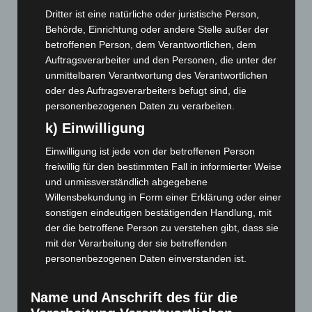
August 2023
(134)
Dritter ist eine natürliche oder juristische Person,
Juli 2023
(118)
Behörde, Einrichtung oder andere Stelle außer der
betroffenen Person, dem Verantwortlichen, dem
Juni 2023
(142)
Auftragsverarbeiter und den Personen, die unter der
Mai 2023
(139)
unmittelbaren Verantwortung des Verantwortlichen
oder des Auftragsverarbeiters befugt sind, die
April 2023
(155)
personenbezogenen Daten zu verarbeiten.
März 2023
(174)
k) Einwilligung
Februar 2023
(154)
Einwilligung ist jede von der betroffenen Person
Januar 2023
(140)
freiwillig für den bestimmten Fall in informierter Weise
Dezember 2022
(130)
und unmissverständlich abgegebene
November 2022
(167)
Willensbekundung in Form einer Erklärung oder einer
sonstigen eindeutigen bestätigenden Handlung, mit
Oktober 2022
(166)
der die betroffene Person zu verstehen gibt, dass sie
September 2022
(205)
mit der Verarbeitung der sie betreffenden
personenbezogenen Daten einverstanden ist.
August 2022
(166)
Juli 2022
(133)
Name und Anschrift des für die
Juni 2022
(167)