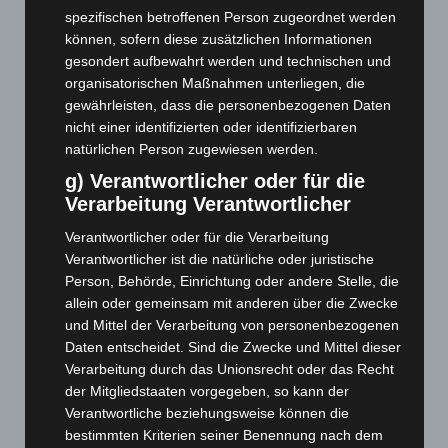
Februar 2026
(109)
spezifischen betroffenen Person zugeordnet werden
Januar 2026
(122)
können, sofern diese zusätzlichen Informationen
gesondert aufbewahrt werden und technischen und
Dezember 2025
(103)
organisatorischen Maßnahmen unterliegen, die
November 2025
(114)
gewährleisten, dass die personenbezogenen Daten
nicht einer identifizierten oder identifizierbaren
Oktober 2025
(112)
natürlichen Person zugewiesen werden.
September 2025
(93)
g) Verantwortlicher oder für die
August 2025
(90)
Verarbeitung Verantwortlicher
Juli 2025
(90)
Verantwortlicher oder für die Verarbeitung
Juni 2025
(103)
Verantwortlicher ist die natürliche oder juristische
Mai 2025
(112)
Person, Behörde, Einrichtung oder andere Stelle, die
allein oder gemeinsam mit anderen über die Zwecke
April 2025
(88)
und Mittel der Verarbeitung von personenbezogenen
März 2025
(111)
Daten entscheidet. Sind die Zwecke und Mittel dieser
Februar 2025
(96)
Verarbeitung durch das Unionsrecht oder das Recht
der Mitgliedstaaten vorgegeben, so kann der
Januar 2025
(88)
Verantwortliche beziehungsweise können die
Dezember 2024
(89)
bestimmten Kriterien seiner Benennung nach dem