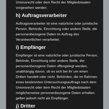
Unionsrecht oder dem Recht der Mitgliedstaaten
November 2024
(94)
vorgesehen werden.
Oktober 2024
(93)
h) Auftragsverarbeiter
September 2024
(112)
Auftragsverarbeiter ist eine natürliche oder juristische
August 2024
(107)
Person, Behörde, Einrichtung oder andere Stelle, die
Juli 2024
(89)
personenbezogene Daten im Auftrag des
Juni 2024
(107)
Verantwortlichen verarbeitet.
Mai 2024
(149)
i) Empfänger
April 2024
(102)
Empfänger ist eine natürliche oder juristische Person,
Behörde, Einrichtung oder andere Stelle, der
März 2024
(103)
personenbezogene Daten offengelegt werden,
Februar 2024
(103)
unabhängig davon, ob es sich bei ihr um einen
Januar 2024
(111)
Dritten handelt oder nicht. Behörden, die im Rahmen
eines bestimmten Untersuchungsauftrags nach dem
Dezember 2023
(130)
Unionsrecht oder dem Recht der Mitgliedstaaten
November 2023
(130)
möglicherweise personenbezogene Daten erhalten,
Oktober 2023
(114)
gelten jedoch nicht als Empfänger.
September 2023
(133)
j) Dritter