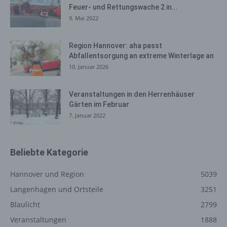
Feuer- und Rettungswache 2 in...
gelöscht werden. Dies ist in allen gängigen
9. Mai 2022
Internetbrowsern möglich. Deaktiviert die betroffene
Person die Setzung von Cookies in dem genutzten
Internetbrowser, sind unter Umständen nicht alle
Region Hannover: aha passt
Funktionen unserer Internetseite vollumfänglich nutzbar.
Abfallentsorgung an extreme Winterlage an
10. Januar 2026
Erfassung von allgemeinen Daten
und Informationen
Veranstaltungen in den Herrenhäuser
Gärten im Februar
Die Internetseite erfasst mit jedem Aufruf der
7. Januar 2022
Internetseite durch eine betroffene Person oder ein
automatisiertes System eine Reihe von allgemeinen
Daten und Informationen. Diese allgemeinen Daten und
Beliebte Kategorie
Informationen werden in den Logfiles des Servers
gespeichert. Erfasst werden können die (1) verwendeten
Hannover und Region
5039
Browsertypen und Versionen, (2) das vom zugreifenden
System verwendete Betriebssystem, (3) die
Langenhagen und Ortsteile
3251
Internetseite, von welcher ein zugreifendes System auf
Blaulicht
2799
unsere Internetseite gelangt (sogenannte Referrer), (4)
Veranstaltungen
1888
die Unterwebseiten, welche über ein zugreifendes