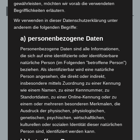
gewährleisten, möchten wir vorab die verwendeten
Begrifflichkeiten erläutern.
Aktuelle Beiträge
Wir verwenden in dieser Datenschutzerklärung unter
Kunst trifft Weingenuss: Barbara-Susann Mehring zeigt ihre
anderem die folgenden Begriffe:
Werke im Jacques’ Wein-Depot Isernhagen
8. August 2026
a) personenbezogene Daten
Personenbezogene Daten sind alle Informationen,
A2: Zweite Turbobaustelle startet zwischen Hannover-West
und Bothfeld
die sich auf eine identifizierte oder identifizierbare
natürliche Person (im Folgenden "betroffene Person")
8. August 2026
beziehen. Als identifizierbar wird eine natürliche
Niedersachsen: Feuerwehrkräfte kehren nach
Person angesehen, die direkt oder indirekt,
Waldbrandeinsatz aus Spanien zurück
insbesondere mittels Zuordnung zu einer Kennung
7. August 2026
wie einem Namen, zu einer Kennnummer, zu
Standortdaten, zu einer Online-Kennung oder zu
Hannover: Erste Tigermücken-Population in Niedersachsen
einem oder mehreren besonderen Merkmalen, die
entdeckt
Ausdruck der physischen, physiologischen,
7. August 2026
genetischen, psychischen, wirtschaftlichen,
kulturellen oder sozialen Identität dieser natürlichen
Brand im „Haus der Begegnung“ in Neuwarmbüchen schnell
Person sind, identifiziert werden kann.
eingedämmt