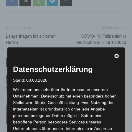
Vorheriger Artikel
Nächster Artikel
Langenhagen ist sicherer
COVID-19: Fallzahlen in
Hafen
Deutschland – 18.10.2020
Verwandte Artikel
Mehr vom Autor
Datenschutzerklärung
Kunst trifft Weingenuss: Barbara-
Stand: 08.08.2026
Susann Mehring zeigt ihre Werke im
Wir freuen uns sehr über Ihr Interesse an unserem
Jacques’ Wein-Depot Isernhagen
Unternehmen. Datenschutz hat einen besonders hohen
Stellenwert für die Geschäftsleitung. Eine Nutzung der
A2: Zweite Turbobaustelle startet
Internetseiten ist grundsätzlich ohne jede Angabe
zwischen Hannover-West und
personenbezogener Daten möglich. Sofern eine
Bothfeld
betroffene Person besondere Services unseres
Unternehmens über unsere Internetseite in Anspruch