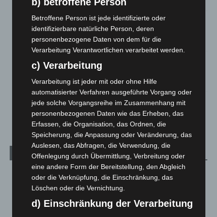
b) betroffene Person
6. August 2026
Betroffene Person ist jede identifizierte oder
Region Hannover: 21 neue Notfallsanitäter starten beim
identifizierbare natürliche Person, deren
Roten Kreuz
personenbezogene Daten von dem für die
5. August 2026
Verarbeitung Verantwortlichen verarbeitet werden.
Mann läuft mit Hockeyschläger über A7 – Polizei sucht
c) Verarbeitung
Zeugen
5. August 2026
Verarbeitung ist jeder mit oder ohne Hilfe
automatisierter Verfahren ausgeführte Vorgang oder
Celle: Mensch stirbt bei Bagger-Unfall auf Baustelle
jede solche Vorgangsreihe im Zusammenhang mit
personenbezogenen Daten wie das Erheben, das
5. August 2026
Erfassen, die Organisation, das Ordnen, die
Speicherung, die Anpassung oder Veränderung, das
Auslesen, das Abfragen, die Verwendung, die
Kategorien
Offenlegung durch Übermittlung, Verbreitung oder
eine andere Form der Bereitstellung, den Abgleich
Blaulicht
2.799
oder die Verknüpfung, die Einschränkung, das
Corona-News
712
Löschen oder die Vernichtung.
d) Einschränkung der Verarbeitung
Hannover und Region
5.039