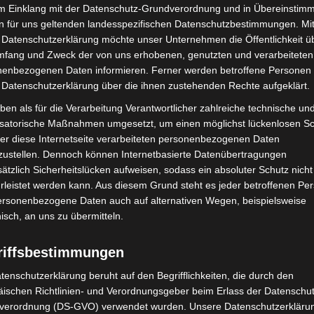
im Einklang mit der Datenschutz-Grundverordnung und in Übereinstim
://www.ndrticketshop.de/klassik-jazz/2201-opus-112-
n für uns geltenden landesspezifischen Datenschutzbestimmungen. Mit
 Datenschutzerklärung möchte unser Unternehmen die Öffentlichkeit ü
mfang und Zweck der von uns erhobenen, genutzten und verarbeiteten
enbezogenen Daten informieren. Ferner werden betroffene Personen 
1
von 1
 Datenschutzerklärung über die ihnen zustehenden Rechte aufgeklärt.
ben als für die Verarbeitung Verantwortlicher zahlreiche technische un
isatorische Maßnahmen umgesetzt, um einen möglichst lückenlosen S
er diese Internetseite verarbeiteten personenbezogenen Daten
zustellen. Dennoch können Internetbasierte Datenübertragungen
ätzlich Sicherheitslücken aufweisen, sodass ein absoluter Schutz nicht
leistet werden kann. Aus diesem Grund steht es jeder betroffenen Pe
personenbezogene Daten auch auf alternativen Wegen, beispielsweise
nisch, an uns zu übermitteln.
riffsbestimmungen
tenschutzerklärung beruht auf den Begrifflichkeiten, die durch den
ischen Richtlinien- und Verordnungsgeber beim Erlass der Datenschut
verordnung (DS-GVO) verwendet wurden. Unsere Datenschutzerklärun