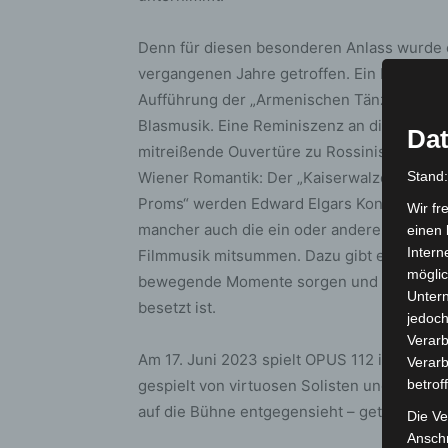
Denn für diesen besonderen Anlass wurde 
vergangenen Jahre getroffen. Ein besondere
Aufführung der „Armenischen Tänze“ von A
Blasmusik. Eine Reminiszenz an die erfolgr
Dat
mitreißende Ouvertüre zu Rossinis Oper „De
Wiener Romantik: Der „Kaiserwalzer“ von Jo
Stand
Proms“ werden Edward Elgars Konzertmars
Wir fr
mancher auch die ein oder andere bekannte
einen 
Intern
Filmmusik mitsummen. Dazu gibt es viele be
möglic
bewegende Momente sorgen und das Progra
Unter
besetzt ist.
jedoch
Verarb
Am 17. Juni 2023 spielt OPUS 112 in Hannove
Verarb
gespielt von virtuosen Solisten und einem 
betrof
auf die Bühne entgegensieht – getreu seinem
Die Ve
Anschr