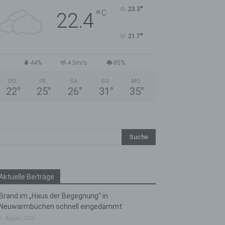
°
23.3
°
C
22.4
°
21.7
44%
4.5m/s
85%
DO.
FR.
SA.
SO.
MO.
22
°
25
°
26
°
31
°
35
°
Aktuelle Beiträge
Brand im „Haus der Begegnung“ in
Neuwarmbüchen schnell eingedämmt
6. August 2026