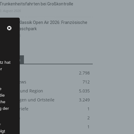
Trunkenheitsfahrten bei Großkontrolle
2. August 2026
Hannover Klassik Open Air 2026: Französische
Oper im Maschpark
2. August 2026
Kategorien
tz hat
er
Blaulicht
2.798
Corona-News
712
e
Hannover und Region
5.035
die
Langenhagen und Ortsteile
3.249
che
g der
Leserbriefe
1
Menschen
2
r
Über uns
1
lgt