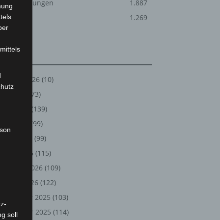
Veranstaltungen
1.887
mung
tels
Welt
1.269
ber
mittels
Archiv
d
August 2026
(10)
chutz
Juli 2026
(73)
Juni 2026
(139)
Mai 2026
(99)
rson
April 2026
(99)
März 2026
(115)
Februar 2026
(109)
Januar 2026
(122)
Dezember 2025
(103)
z-
November 2025
(114)
g soll