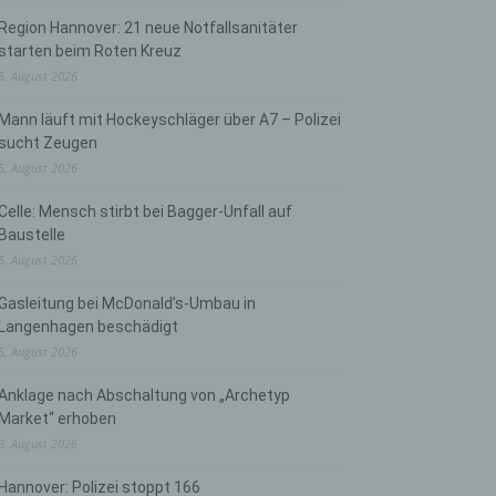
Region Hannover: 21 neue Notfallsanitäter
starten beim Roten Kreuz
5. August 2026
Mann läuft mit Hockeyschläger über A7 – Polizei
sucht Zeugen
5. August 2026
Celle: Mensch stirbt bei Bagger-Unfall auf
Baustelle
5. August 2026
Gasleitung bei McDonald’s-Umbau in
Langenhagen beschädigt
5. August 2026
Anklage nach Abschaltung von „Archetyp
Market“ erhoben
3. August 2026
Hannover: Polizei stoppt 166