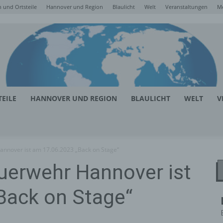
 und Ortsteile
Hannover und Region
Blaulicht
Welt
Veranstaltungen
M
EILE
HANNOVER UND REGION
BLAULICHT
WELT
V
annover ist am 17.06.2023 „Back on Stage“
uerwehr Hannover ist
Back on Stage“