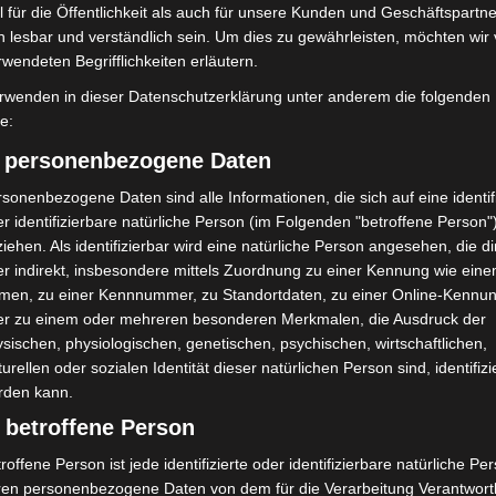
 für die Öffentlichkeit als auch für unsere Kunden und Geschäftspartne
h lesbar und verständlich sein. Um dies zu gewährleisten, möchten wir
rwendeten Begrifflichkeiten erläutern.
rwenden in dieser Datenschutzerklärung unter anderem die folgenden
Plakat zum Jubiläumskonzert von OPUS 112 - Quelle: Feuerwehr Hannover
fe:
) personenbezogene Daten
sonenbezogene Daten sind alle Informationen, die sich auf eine identifi
r identifizierbare natürliche Person (im Folgenden "betroffene Person"
iehen. Als identifizierbar wird eine natürliche Person angesehen, die di
r indirekt, insbesondere mittels Zuordnung zu einer Kennung wie ein
men, zu einer Kennnummer, zu Standortdaten, zu einer Online-Kennu
er zu einem oder mehreren besonderen Merkmalen, die Ausdruck der
sischen, physiologischen, genetischen, psychischen, wirtschaftlichen,
turellen oder sozialen Identität dieser natürlichen Person sind, identifizi
rden kann.
 betroffene Person
Nächster Artikel
Sparkasse Hannover feiert mit viel Musik 200-
roffene Person ist jede identifizierte oder identifizierbare natürliche Pe
jähriges Jubiläum in Langenhagen
ren personenbezogene Daten von dem für die Verarbeitung Verantwort