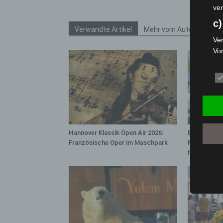
ver
c)
Verwandte Artikel
Mehr vom Autor
Ver
Vo
pe
da
das
ode
die
d
Hannover Klassik Open Air 2026:
Blaulichtme
Ein
Französische Oper im Maschpark
Polizei, Fe
per
hautnah erl
ei
e)
Pro
Da
wer