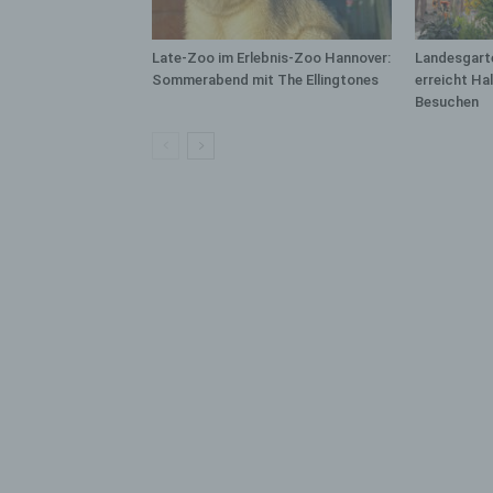
bez
wir
Zuv
Late-Zoo im Erlebnis-Zoo Hannover:
Landesgart
Pe
Sommerabend mit The Ellingtones
erreicht Ha
Besuchen
f
Ps
We
zus
zu
au
unt
ide
g)
Ve
Ver
ode
ge
pe
Ver