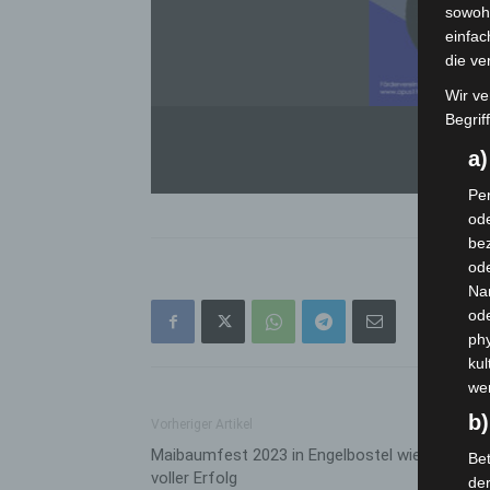
sowohl
einfac
die ve
Wir ve
Begrif
a
Per
ode
bez
ode
Na
od
phy
kul
we
b)
Vorheriger Artikel
Maibaumfest 2023 in Engelbostel wieder ein
Bet
voller Erfolg
de