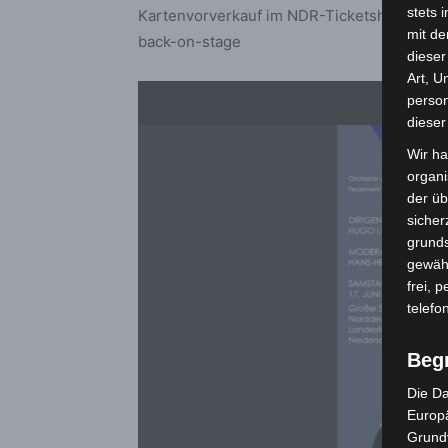
stets 
Kartenvorverkauf im NDR-Ticketshop: https
mit de
back-on-stage
dieser
Art, U
person
dieser
Wir ha
organ
der üb
sicher
grunds
gewähr
frei, 
telefo
Beg
Die Da
Europä
Grund