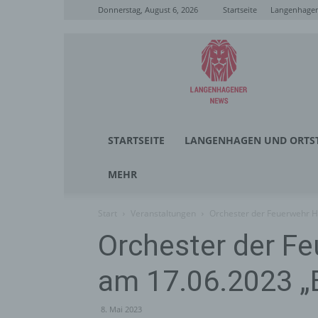
Donnerstag, August 6, 2026
Startseite
Langenhagen
Langenhagener
News
STARTSEITE
LANGENHAGEN UND ORTST
MEHR
Start
Veranstaltungen
Orchester der Feuerwehr H
Orchester der Fe
am 17.06.2023 „
8. Mai 2023