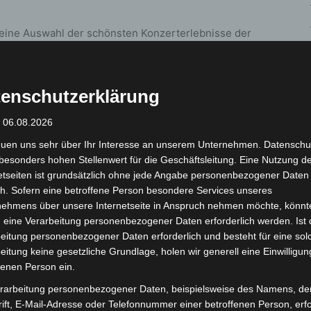
eine Auswahl der schönsten Konzerterlebnisse der
s Highlight für Orchester und Publikum ist dabei die
lfred Reed, einem Meisterwerk der sinfonischen
eichen Konzertreisen durch China sind die
enschutzerklärung
r Barbier von Sevilla“ sowie das Aushängeschild der
hann Strauss. Fans der britischen „Night of the
: 06.08.2026
ch „Pomp and Circumstance“ wiedererkennen und so
euen uns sehr über Ihr Interesse an unserem Unternehmen. Datenschu
 Melodie aus der Welt des Musicals und der
besonders hohen Stellenwert für die Geschäftsleitung. Eine Nutzung d
etseiten ist grundsätzlich ohne jede Angabe personenbezogener Daten
liebte Klassiker, die für unterhaltsame und
h. Sofern eine betroffene Person besondere Services unseres
mm so vielfältig machen, wie auch das Orchester
nehmens über unsere Internetseite in Anspruch nehmen möchte, könnt
 eine Verarbeitung personenbezogener Daten erforderlich werden. Ist 
eitung personenbezogener Daten erforderlich und besteht für eine sol
r ein Konzert, prall gefüllt mit mitreißender Musik,
eitung keine gesetzliche Grundlage, holen wir generell eine Einwilligun
Orchester, welches voller Vorfreude seiner Rückkehr
fenen Person ein.
 Motto „Music at its Best“.
rarbeitung personenbezogener Daten, beispielsweise des Namens, de
ift, E-Mail-Adresse oder Telefonnummer einer betroffenen Person, erfo