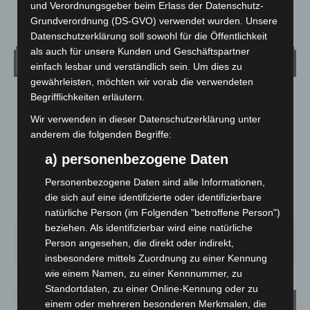
und Verordnungsgeber beim Erlass der Datenschutz-
Grundverordnung (DS-GVO) verwendet wurden. Unsere
Datenschutzerklärung soll sowohl für die Öffentlichkeit
als auch für unsere Kunden und Geschäftspartner
Wetter
einfach lesbar und verständlich sein. Um dies zu
gewährleisten, möchten wir vorab die verwendeten
Begrifflichkeiten erläutern.
LANGENHAGEN
Wir verwenden in dieser Datenschutzerklärung unter
Klarer Himmel
anderem die folgenden Begriffe:
°
25.5
°
C
25.1
a) personenbezogene Daten
°
24.4
Personenbezogene Daten sind alle Informationen,
die sich auf eine identifizierte oder identifizierbare
34%
2.6m/s
6%
natürliche Person (im Folgenden "betroffene Person")
beziehen. Als identifizierbar wird eine natürliche
SA.
SO.
MO.
DI.
MI.
Person angesehen, die direkt oder indirekt,
26
°
34
°
26
°
23
°
26
°
insbesondere mittels Zuordnung zu einer Kennung
wie einem Namen, zu einer Kennnummer, zu
Standortdaten, zu einer Online-Kennung oder zu
einem oder mehreren besonderen Merkmalen, die