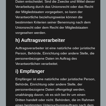
Daten entscheidet. Sind die Zwecke und Mittel dieser
März 2026
(115)
Verarbeitung durch das Unionsrecht oder das Recht
Februar 2026
(109)
der Mitgliedstaaten vorgegeben, so kann der
Januar 2026
(122)
Verantwortliche beziehungsweise können die
bestimmten Kriterien seiner Benennung nach dem
Dezember 2025
(103)
Unionsrecht oder dem Recht der Mitgliedstaaten
November 2025
(114)
vorgesehen werden.
Oktober 2025
(112)
h) Auftragsverarbeiter
September 2025
(93)
Auftragsverarbeiter ist eine natürliche oder juristische
August 2025
(90)
Person, Behörde, Einrichtung oder andere Stelle, die
personenbezogene Daten im Auftrag des
Juli 2025
(90)
Verantwortlichen verarbeitet.
Juni 2025
(103)
i) Empfänger
Mai 2025
(112)
Empfänger ist eine natürliche oder juristische Person,
April 2025
(88)
Behörde, Einrichtung oder andere Stelle, der
März 2025
(111)
personenbezogene Daten offengelegt werden,
Februar 2025
(96)
unabhängig davon, ob es sich bei ihr um einen
Dritten handelt oder nicht. Behörden, die im Rahmen
Januar 2025
(88)
eines bestimmten Untersuchungsauftrags nach dem