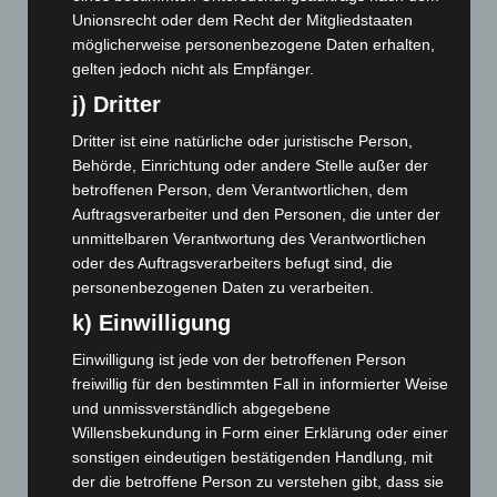
Dezember 2024
(89)
Unionsrecht oder dem Recht der Mitgliedstaaten
November 2024
(94)
möglicherweise personenbezogene Daten erhalten,
gelten jedoch nicht als Empfänger.
Oktober 2024
(93)
j) Dritter
September 2024
(112)
Dritter ist eine natürliche oder juristische Person,
August 2024
(107)
Behörde, Einrichtung oder andere Stelle außer der
Juli 2024
(89)
betroffenen Person, dem Verantwortlichen, dem
Juni 2024
(107)
Auftragsverarbeiter und den Personen, die unter der
unmittelbaren Verantwortung des Verantwortlichen
Mai 2024
(149)
oder des Auftragsverarbeiters befugt sind, die
April 2024
(102)
personenbezogenen Daten zu verarbeiten.
März 2024
(103)
k) Einwilligung
Februar 2024
(103)
Einwilligung ist jede von der betroffenen Person
Januar 2024
(111)
freiwillig für den bestimmten Fall in informierter Weise
und unmissverständlich abgegebene
Dezember 2023
(130)
Willensbekundung in Form einer Erklärung oder einer
November 2023
(130)
sonstigen eindeutigen bestätigenden Handlung, mit
Oktober 2023
(114)
der die betroffene Person zu verstehen gibt, dass sie