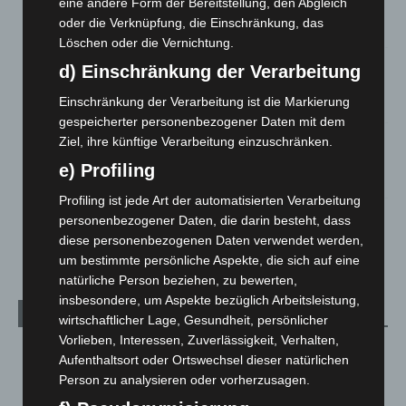
eine andere Form der Bereitstellung, den Abgleich
eingedämmt
oder die Verknüpfung, die Einschränkung, das
6. August 2026
Löschen oder die Vernichtung.
Region Hannover: 21 neue Notfallsanitäter starten beim
d) Einschränkung der Verarbeitung
Roten Kreuz
Einschränkung der Verarbeitung ist die Markierung
5. August 2026
gespeicherter personenbezogener Daten mit dem
Mann läuft mit Hockeyschläger über A7 – Polizei sucht
Ziel, ihre künftige Verarbeitung einzuschränken.
Zeugen
e) Profiling
5. August 2026
Profiling ist jede Art der automatisierten Verarbeitung
Celle: Mensch stirbt bei Bagger-Unfall auf Baustelle
personenbezogener Daten, die darin besteht, dass
5. August 2026
diese personenbezogenen Daten verwendet werden,
um bestimmte persönliche Aspekte, die sich auf eine
natürliche Person beziehen, zu bewerten,
insbesondere, um Aspekte bezüglich Arbeitsleistung,
Kategorien
wirtschaftlicher Lage, Gesundheit, persönlicher
Vorlieben, Interessen, Zuverlässigkeit, Verhalten,
Blaulicht
2.799
Aufenthaltsort oder Ortswechsel dieser natürlichen
Corona-News
712
Person zu analysieren oder vorherzusagen.