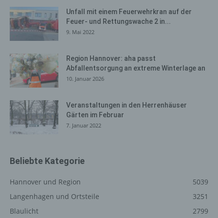
Browsertypen und Versionen, (2) das vom zugreifenden
Unfall mit einem Feuerwehrkran auf der
System verwendete Betriebssystem, (3) die
Feuer- und Rettungswache 2 in...
Internetseite, von welcher ein zugreifendes System auf
9. Mai 2022
unsere Internetseite gelangt (sogenannte Referrer), (4)
die Unterwebseiten, welche über ein zugreifendes
System auf unserer Internetseite angesteuert werden,
Region Hannover: aha passt
Abfallentsorgung an extreme Winterlage an
(5) das Datum und die Uhrzeit eines Zugriffs auf die
10. Januar 2026
Internetseite, (6) eine Internet-Protokoll-Adresse (IP-
Adresse), (7) der Internet-Service-Provider des
zugreifenden Systems und (8) sonstige ähnliche Daten
Veranstaltungen in den Herrenhäuser
und Informationen, die der Gefahrenabwehr im Falle von
Gärten im Februar
Angriffen auf unsere informationstechnologischen
7. Januar 2022
Systeme dienen.
Bei der Nutzung dieser allgemeinen Daten und
Informationen ziehen wird keine Rückschlüsse auf die
Beliebte Kategorie
betroffene Person. Diese Informationen werden vielmehr
benötigt, um (1) die Inhalte unserer Internetseite korrekt
Hannover und Region
5039
auszuliefern, (2) die Inhalte unserer Internetseite sowie
Langenhagen und Ortsteile
3251
die Werbung für diese zu optimieren, (3) die dauerhafte
Blaulicht
2799
Funktionsfähigkeit unserer informationstechnologischen