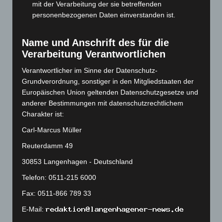
mit der Verarbeitung der sie betreffenden
September 2023
(133)
personenbezogenen Daten einverstanden ist.
August 2023
(134)
Juli 2023
(118)
Name und Anschrift des für die
Juni 2023
(142)
Verarbeitung Verantwortlichen
Mai 2023
(139)
Verantwortlicher im Sinne der Datenschutz-
April 2023
(155)
Grundverordnung, sonstiger in den Mitgliedstaaten der
Europäischen Union geltenden Datenschutzgesetze und
März 2023
(174)
anderer Bestimmungen mit datenschutzrechtlichem
Februar 2023
(154)
Charakter ist:
Januar 2023
(140)
Carl-Marcus Müller
Dezember 2022
(130)
Reuterdamm 49
November 2022
(167)
30853 Langenhagen - Deutschland
Oktober 2022
(166)
Telefon: 0511-215 6000
September 2022
(205)
Fax: 0511-866 789 33
August 2022
(166)
E-Mail:
Juli 2022
(133)