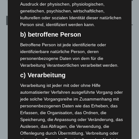
Ausdruck der physischen, physiologischen,
genetischen, psychischen, wirtschaftlichen,
kulturellen oder sozialen Identität dieser natürlichen
Aktuelle Beiträge
Person sind, identifiziert werden kann.
Kunst trifft Weingenuss: Barbara-Susann Mehring zeigt ihre
b) betroffene Person
Werke im Jacques’ Wein-Depot Isernhagen
Betroffene Person ist jede identifizierte oder
8. August 2026
identifizierbare natürliche Person, deren
A2: Zweite Turbobaustelle startet zwischen Hannover-West
personenbezogene Daten von dem für die
und Bothfeld
Verarbeitung Verantwortlichen verarbeitet werden.
8. August 2026
c) Verarbeitung
Niedersachsen: Feuerwehrkräfte kehren nach
Verarbeitung ist jeder mit oder ohne Hilfe
Waldbrandeinsatz aus Spanien zurück
automatisierter Verfahren ausgeführte Vorgang oder
7. August 2026
jede solche Vorgangsreihe im Zusammenhang mit
personenbezogenen Daten wie das Erheben, das
Hannover: Erste Tigermücken-Population in Niedersachsen
Erfassen, die Organisation, das Ordnen, die
entdeckt
Speicherung, die Anpassung oder Veränderung, das
7. August 2026
Auslesen, das Abfragen, die Verwendung, die
Offenlegung durch Übermittlung, Verbreitung oder
Brand im „Haus der Begegnung“ in Neuwarmbüchen schnell