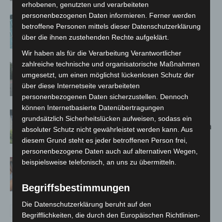
erhobenen, genutzten und verarbeiteten
personenbezogenen Daten informieren. Ferner werden
Anklage nach Abschaltung von
betroffene Personen mittels dieser Datenschutzerklärung
„Archetyp Market“ erhoben
über die ihnen zustehenden Rechte aufgeklärt.
Wir haben als für die Verarbeitung Verantwortlicher
zahlreiche technische und organisatorische Maßnahmen
Hannover: Polizei stoppt 166
umgesetzt, um einen möglichst lückenlosen Schutz der
Trunkenheitsfahrten bei
über diese Internetseite verarbeiteten
Großkontrolle
personenbezogenen Daten sicherzustellen. Dennoch
können Internetbasierte Datenübertragungen
Schwarz Digits und Zscaler starten
grundsätzlich Sicherheitslücken aufweisen, sodass ein
souveräne Cloud-Sicherheitsplattform
absoluter Schutz nicht gewährleistet werden kann. Aus
für Europa
diesem Grund steht es jeder betroffenen Person frei,
personenbezogene Daten auch auf alternativen Wegen,
Warn-App: Jeder Zweite weiß nach
beispielsweise telefonisch, an uns zu übermitteln.
Handy-Warnung nicht, was zu tun ist
Begriffsbestimmungen
Die Datenschutzerklärung beruht auf den
Begrifflichkeiten, die durch den Europäischen Richtlinien-