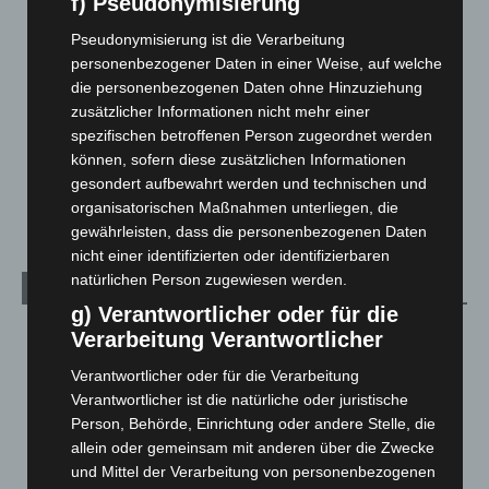
Hannover und Region
5.039
f) Pseudonymisierung
Langenhagen und Ortsteile
3.252
Pseudonymisierung ist die Verarbeitung
personenbezogener Daten in einer Weise, auf welche
Leserbriefe
1
die personenbezogenen Daten ohne Hinzuziehung
Menschen
2
zusätzlicher Informationen nicht mehr einer
Über uns
1
spezifischen betroffenen Person zugeordnet werden
können, sofern diese zusätzlichen Informationen
Veranstaltungen
1.888
gesondert aufbewahrt werden und technischen und
Welt
1.271
organisatorischen Maßnahmen unterliegen, die
gewährleisten, dass die personenbezogenen Daten
nicht einer identifizierten oder identifizierbaren
natürlichen Person zugewiesen werden.
Archiv
g) Verantwortlicher oder für die
August 2026
(14)
Verarbeitung Verantwortlicher
Juli 2026
(73)
Verantwortlicher oder für die Verarbeitung
Juni 2026
(139)
Verantwortlicher ist die natürliche oder juristische
Person, Behörde, Einrichtung oder andere Stelle, die
Mai 2026
(99)
allein oder gemeinsam mit anderen über die Zwecke
April 2026
(99)
und Mittel der Verarbeitung von personenbezogenen