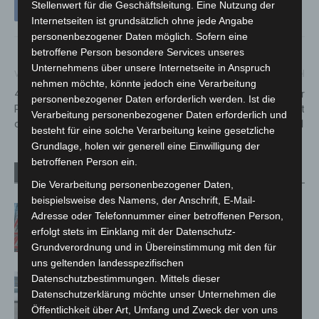
Stellenwert für die Geschäftsleitung. Eine Nutzung der
Internetseiten ist grundsätzlich ohne jede Angabe
personenbezogener Daten möglich. Sofern eine
betroffene Person besondere Services unseres
Unternehmens über unsere Internetseite in Anspruch
Vorheriger Artikel
Nächster Artikel
nehmen möchte, könnte jedoch eine Verarbeitung
400 Neuzugänge an der
Veranstaltungsprogramm der
personenbezogener Daten erforderlich werden. Ist die
Polizeidirektion Hannover
Patientenuniversität im Herbst
Verarbeitung personenbezogener Daten erforderlich und
offiziell begrüßt
2021
besteht für eine solche Verarbeitung keine gesetzliche
Grundlage, holen wir generell eine Einwilligung der
betroffenen Person ein.
Verwandte Artikel
Mehr vom Autor
Die Verarbeitung personenbezogener Daten,
beispielsweise des Namens, der Anschrift, E-Mail-
A2: Zweite Turbobaustelle startet
Adresse oder Telefonnummer einer betroffenen Person,
zwischen Hannover-West und
erfolgt stets im Einklang mit der Datenschutz-
Bothfeld
Grundverordnung und in Übereinstimmung mit den für
uns geltenden landesspezifischen
Niedersachsen: Feuerwehrkräfte
Datenschutzbestimmungen. Mittels dieser
kehren nach Waldbrandeinsatz aus
Datenschutzerklärung möchte unser Unternehmen die
Öffentlichkeit über Art, Umfang und Zweck der von uns
Spanien zurück