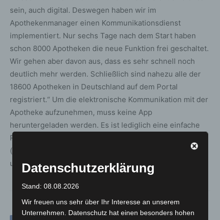
sein, auch digital. Deswegen haben wir im
Apothekenmanager einen Kommunikationsdienst
implementiert. Nur sechs Tage nach dem Start haben
schon 8000 Apotheken die neue Funktion frei geschaltet.
Wir gehen aber davon aus, dass es sehr schnell noch
deutlich mehr werden. Schließlich sind nahezu alle der
18600 Apotheken in Deutschland auf dem Portal
registriert.“ Um die elektronische Kommunikation mit der
Apotheke aufzunehmen, muss keine App
heruntergeladen werden. Es ist lediglich eine einfache
Registrierung notwendig, um den Kommunikationsdienst
(auch übergreifend) auf jedem Endgerät der Patientinnen
und Patienten nutzen zu können
Datenschutzerklärung
Stand: 08.08.2026
Wir freuen uns sehr über Ihr Interesse an unserem
Unternehmen. Datenschutz hat einen besonders hohen