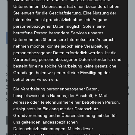
Unternehmen. Datenschutz hat einen besonders hohen
Stellenwert für die Geschäftsleitung. Eine Nutzung der
Internetseiten ist grundsätzlich ohne jede Angabe
personenbezogener Daten möglich. Sofern eine
betroffene Person besondere Services unseres
Unternehmens über unsere Internetseite in Anspruch
nehmen möchte, könnte jedoch eine Verarbeitung
personenbezogener Daten erforderlich werden. Ist die
Verarbeitung personenbezogener Daten erforderlich und
besteht für eine solche Verarbeitung keine gesetzliche
Vorheriger Artikel
Nächster Artikel
Grundlage, holen wir generell eine Einwilligung der
Studie der Leibniz Universität
Starke Gemeinschaft wächst
betroffenen Person ein.
Hannover untersucht
weiter: Über 372.000 Kinder
Zusammenhang zwischen
und Jugendliche engagieren
Die Verarbeitung personenbezogener Daten,
Essenszeiten und
sich in der Deutschen
beispielsweise des Namens, der Anschrift, E-Mail-
Schlafqualität
Jugendfeuerwehr
Adresse oder Telefonnummer einer betroffenen Person,
erfolgt stets im Einklang mit der Datenschutz-
Grundverordnung und in Übereinstimmung mit den für
Verwandte Artikel
Mehr vom Autor
uns geltenden landesspezifischen
Datenschutzbestimmungen. Mittels dieser