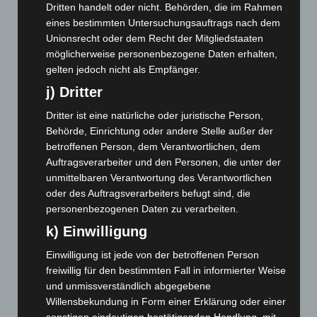
Dritten handelt oder nicht. Behörden, die im Rahmen
Mai 2025
(112)
eines bestimmten Untersuchungsauftrags nach dem
April 2025
(88)
Unionsrecht oder dem Recht der Mitgliedstaaten
möglicherweise personenbezogene Daten erhalten,
März 2025
(111)
gelten jedoch nicht als Empfänger.
Februar 2025
(96)
j) Dritter
Januar 2025
(88)
Dritter ist eine natürliche oder juristische Person,
Dezember 2024
(89)
Behörde, Einrichtung oder andere Stelle außer der
November 2024
(94)
betroffenen Person, dem Verantwortlichen, dem
Oktober 2024
(93)
Auftragsverarbeiter und den Personen, die unter der
unmittelbaren Verantwortung des Verantwortlichen
September 2024
(112)
oder des Auftragsverarbeiters befugt sind, die
August 2024
(107)
personenbezogenen Daten zu verarbeiten.
Juli 2024
(89)
k) Einwilligung
Juni 2024
(107)
Einwilligung ist jede von der betroffenen Person
Mai 2024
(149)
freiwillig für den bestimmten Fall in informierter Weise
und unmissverständlich abgegebene
April 2024
(102)
Willensbekundung in Form einer Erklärung oder einer
März 2024
(103)