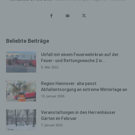
gespeichert. Erfasst werden können die (1) verwendeten
Browsertypen und Versionen, (2) das vom zugreifenden
System verwendete Betriebssystem, (3) die
Internetseite, von welcher ein zugreifendes System auf
unsere Internetseite gelangt (sogenannte Referrer), (4)
die Unterwebseiten, welche über ein zugreifendes
Beliebte Beiträge
System auf unserer Internetseite angesteuert werden,
(5) das Datum und die Uhrzeit eines Zugriffs auf die
Unfall mit einem Feuerwehrkran auf der
Internetseite, (6) eine Internet-Protokoll-Adresse (IP-
Feuer- und Rettungswache 2 in...
Adresse), (7) der Internet-Service-Provider des
9. Mai 2022
zugreifenden Systems und (8) sonstige ähnliche Daten
und Informationen, die der Gefahrenabwehr im Falle von
Region Hannover: aha passt
Angriffen auf unsere informationstechnologischen
Abfallentsorgung an extreme Winterlage an
Systeme dienen.
10. Januar 2026
Bei der Nutzung dieser allgemeinen Daten und
Informationen ziehen wird keine Rückschlüsse auf die
Veranstaltungen in den Herrenhäuser
betroffene Person. Diese Informationen werden vielmehr
Gärten im Februar
benötigt, um (1) die Inhalte unserer Internetseite korrekt
7. Januar 2022
auszuliefern, (2) die Inhalte unserer Internetseite sowie