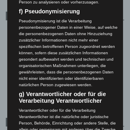
Person zu analysieren oder vorherzusagen.
f) Pseudonymisierung
Kategorien
Pseudonymisierung ist die Verarbeitung
personenbezogener Daten in einer Weise, auf welche
Blaulicht
2.799
die personenbezogenen Daten ohne Hinzuziehung
Corona-News
712
zusätzlicher Informationen nicht mehr einer
Hannover und Region
5.039
spezifischen betroffenen Person zugeordnet werden
können, sofern diese zusätzlichen Informationen
Langenhagen und Ortsteile
3.252
gesondert aufbewahrt werden und technischen und
Leserbriefe
1
organisatorischen Maßnahmen unterliegen, die
Menschen
2
gewährleisten, dass die personenbezogenen Daten
nicht einer identifizierten oder identifizierbaren
Über uns
1
natürlichen Person zugewiesen werden.
Veranstaltungen
1.888
g) Verantwortlicher oder für die
Welt
1.271
Verarbeitung Verantwortlicher
Verantwortlicher oder für die Verarbeitung
Verantwortlicher ist die natürliche oder juristische
Archiv
Person, Behörde, Einrichtung oder andere Stelle, die
allein oder gemeinsam mit anderen über die Zwecke