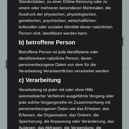
Standortdaten, zu einer Online-Kennung oder zu
34%
2.6m/s
6%
einem oder mehreren besonderen Merkmalen, die
Ausdruck der physischen, physiologischen,
SA.
SO.
MO.
DI.
MI.
26
°
34
°
26
°
23
°
26
°
genetischen, psychischen, wirtschaftlichen,
kulturellen oder sozialen Identität dieser natürlichen
Person sind, identifiziert werden kann.
b) betroffene Person
Betroffene Person ist jede identifizierte oder
identifizierbare natürliche Person, deren
Aktuelle Beiträge
personenbezogene Daten von dem für die
Verarbeitung Verantwortlichen verarbeitet werden.
Kunst trifft Weingenuss: Barbara-Susann Mehring zeigt ihre
c) Verarbeitung
Werke im Jacques’ Wein-Depot Isernhagen
8. August 2026
Verarbeitung ist jeder mit oder ohne Hilfe
automatisierter Verfahren ausgeführte Vorgang oder
A2: Zweite Turbobaustelle startet zwischen Hannover-West
jede solche Vorgangsreihe im Zusammenhang mit
und Bothfeld
personenbezogenen Daten wie das Erheben, das
8. August 2026
Erfassen, die Organisation, das Ordnen, die
Speicherung, die Anpassung oder Veränderung, das
Niedersachsen: Feuerwehrkräfte kehren nach
Auslesen, das Abfragen, die Verwendung, die