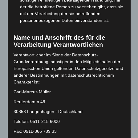
sonstigen eindeutigen bestätigenden Handlung, mit
Februar 2024
(103)
der die betroffene Person zu verstehen gibt, dass sie
mit der Verarbeitung der sie betreffenden
Januar 2024
(111)
personenbezogenen Daten einverstanden ist.
Dezember 2023
(130)
November 2023
(130)
Name und Anschrift des für die
Oktober 2023
(114)
Verarbeitung Verantwortlichen
September 2023
(133)
Verantwortlicher im Sinne der Datenschutz-
August 2023
(134)
Grundverordnung, sonstiger in den Mitgliedstaaten der
Europäischen Union geltenden Datenschutzgesetze und
Juli 2023
(118)
anderer Bestimmungen mit datenschutzrechtlichem
Juni 2023
(142)
Charakter ist:
Mai 2023
(139)
Carl-Marcus Müller
April 2023
(155)
Reuterdamm 49
März 2023
(174)
30853 Langenhagen - Deutschland
Februar 2023
(154)
Telefon: 0511-215 6000
Januar 2023
(140)
Fax: 0511-866 789 33
Dezember 2022
(130)