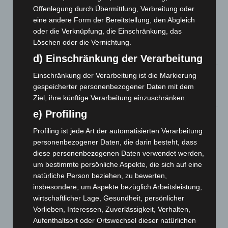
Waldbrandeinsatz aus Spanien zurück
Offenlegung durch Übermittlung, Verbreitung oder
7. August 2026
eine andere Form der Bereitstellung, den Abgleich
oder die Verknüpfung, die Einschränkung, das
Hannover: Erste Tigermücken-Population in Niedersachsen
entdeckt
Löschen oder die Vernichtung.
7. August 2026
d) Einschränkung der Verarbeitung
Brand im „Haus der Begegnung“ in Neuwarmbüchen schnell
Einschränkung der Verarbeitung ist die Markierung
eingedämmt
gespeicherter personenbezogener Daten mit dem
6. August 2026
Ziel, ihre künftige Verarbeitung einzuschränken.
e) Profiling
Region Hannover: 21 neue Notfallsanitäter starten beim
Roten Kreuz
Profiling ist jede Art der automatisierten Verarbeitung
5. August 2026
personenbezogener Daten, die darin besteht, dass
diese personenbezogenen Daten verwendet werden,
Mann läuft mit Hockeyschläger über A7 – Polizei sucht
um bestimmte persönliche Aspekte, die sich auf eine
Zeugen
natürliche Person beziehen, zu bewerten,
5. August 2026
insbesondere, um Aspekte bezüglich Arbeitsleistung,
wirtschaftlicher Lage, Gesundheit, persönlicher
Celle: Mensch stirbt bei Bagger-Unfall auf Baustelle
Vorlieben, Interessen, Zuverlässigkeit, Verhalten,
5. August 2026
Aufenthaltsort oder Ortswechsel dieser natürlichen