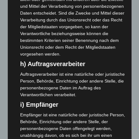
August 2026
(14)
und Mittel der Verarbeitung von personenbezogenen
Daten entscheidet. Sind die Zwecke und Mittel dieser
Juli 2026
(73)
Verarbeitung durch das Unionsrecht oder das Recht
Juni 2026
(139)
der Mitgliedstaaten vorgegeben, so kann der
Mai 2026
(99)
Verantwortliche beziehungsweise können die
bestimmten Kriterien seiner Benennung nach dem
April 2026
(99)
Unionsrecht oder dem Recht der Mitgliedstaaten
März 2026
(115)
vorgesehen werden.
Februar 2026
(109)
h) Auftragsverarbeiter
Januar 2026
(122)
Auftragsverarbeiter ist eine natürliche oder juristische
Dezember 2025
(103)
Person, Behörde, Einrichtung oder andere Stelle, die
personenbezogene Daten im Auftrag des
November 2025
(114)
Verantwortlichen verarbeitet.
Oktober 2025
(112)
i) Empfänger
September 2025
(93)
Empfänger ist eine natürliche oder juristische Person,
August 2025
(90)
Behörde, Einrichtung oder andere Stelle, der
Juli 2025
(90)
personenbezogene Daten offengelegt werden,
Juni 2025
(103)
unabhängig davon, ob es sich bei ihr um einen