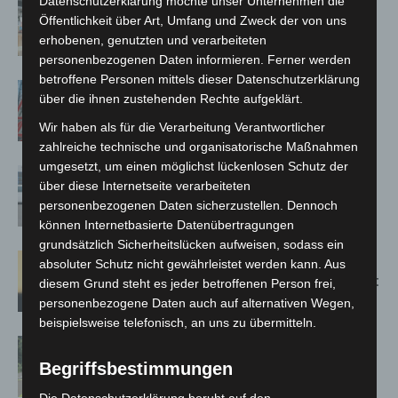
Datenschutzerklärung möchte unser Unternehmen die
Kunst trifft Weingenuss: Barbara-
Öffentlichkeit über Art, Umfang und Zweck der von uns
Susann Mehring zeigt ihre Werke im
erhobenen, genutzten und verarbeiteten
Jacques’ Wein-Depot Isernhagen
personenbezogenen Daten informieren. Ferner werden
betroffene Personen mittels dieser Datenschutzerklärung
A2: Zweite Turbobaustelle startet
über die ihnen zustehenden Rechte aufgeklärt.
zwischen Hannover-West und
Wir haben als für die Verarbeitung Verantwortlicher
Bothfeld
zahlreiche technische und organisatorische Maßnahmen
umgesetzt, um einen möglichst lückenlosen Schutz der
Niedersachsen: Feuerwehrkräfte
über diese Internetseite verarbeiteten
kehren nach Waldbrandeinsatz aus
personenbezogenen Daten sicherzustellen. Dennoch
Spanien zurück
können Internetbasierte Datenübertragungen
grundsätzlich Sicherheitslücken aufweisen, sodass ein
Hannover: Erste Tigermücken-
absoluter Schutz nicht gewährleistet werden kann. Aus
Population in Niedersachsen entdeckt
diesem Grund steht es jeder betroffenen Person frei,
personenbezogene Daten auch auf alternativen Wegen,
beispielsweise telefonisch, an uns zu übermitteln.
Brand im „Haus der Begegnung“ in
Neuwarmbüchen schnell eingedämmt
Begriffsbestimmungen