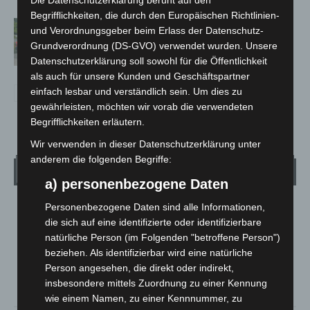
Die Datenschutzerklärung beruht auf den
Begrifflichkeiten, die durch den Europäischen Richtlinien-
Region Hannover: 21 neue
und Verordnungsgeber beim Erlass der Datenschutz-
Notfallsanitäter starten beim Roten
Grundverordnung (DS-GVO) verwendet wurden. Unsere
Kreuz
Datenschutzerklärung soll sowohl für die Öffentlichkeit
als auch für unsere Kunden und Geschäftspartner
einfach lesbar und verständlich sein. Um dies zu
gewährleisten, möchten wir vorab die verwendeten
Begrifflichkeiten erläutern.
Wir verwenden in dieser Datenschutzerklärung unter
anderem die folgenden Begriffe:
Wetter
a) personenbezogene Daten
Personenbezogene Daten sind alle Informationen,
LANGENHAGEN
die sich auf eine identifizierte oder identifizierbare
Klarer Himmel
natürliche Person (im Folgenden "betroffene Person")
°
25.5
°
beziehen. Als identifizierbar wird eine natürliche
C
25.1
Person angesehen, die direkt oder indirekt,
°
24.4
insbesondere mittels Zuordnung zu einer Kennung
wie einem Namen, zu einer Kennnummer, zu