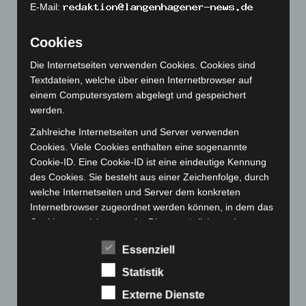
E-Mail:
November 2022
(167)
Oktober 2022
(166)
Cookies
September 2022
(205)
Die Internetseiten verwenden Cookies. Cookies sind
August 2022
(166)
Textdateien, welche über einen Internetbrowser auf
einem Computersystem abgelegt und gespeichert
Juli 2022
(133)
werden.
Juni 2022
(167)
Zahlreiche Internetseiten und Server verwenden
Mai 2022
(177)
Cookies. Viele Cookies enthalten eine sogenannte
April 2022
(198)
Cookie-ID. Eine Cookie-ID ist eine eindeutige Kennung
des Cookies. Sie besteht aus einer Zeichenfolge, durch
März 2022
(221)
welche Internetseiten und Server dem konkreten
Februar 2022
(189)
Internetbrowser zugeordnet werden können, in dem das
Januar 2022
(190)
Cookie gespeichert wurde. Dies ermöglicht es den
besuchten Internetseiten und Servern, den individuellen
Dezember 2021
(204)
Essenziell
Browser der betroffenen Person von anderen
November 2021
(215)
Internetbrowsern, die andere Cookies enthalten, zu
Statistik
Oktober 2021
(171)
unterscheiden. Ein bestimmter Internetbrowser kann
Externe Dienste
über die eindeutige Cookie-ID wiedererkannt und
September 2021
(180)