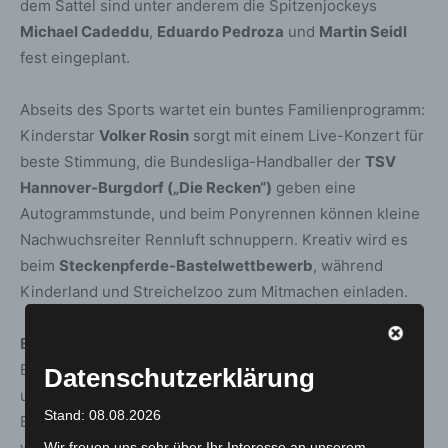
dem Sattel sind unter anderem die Spitzenjockeys
Michael Cadeddu
,
Eduardo Pedroza
und
Martin Seidl
fest eingeplant.
Abseits des Sports wartet ein buntes Familienprogramm:
Kinderstar
Volker Rosin
sorgt mit einem Live-Konzert für
beste Stimmung, die Bundesliga-Handballer der
TSV
Hannover-Burgdorf („Die Recken“)
geben eine
Autogrammstunde, und beim Ponyrennen können kleine
Nachwuchsreiter Rennluft schnuppern. Kreativ wird es
beim
Steckenpferde-Bastelwettbewerb
, während
Kinderland und Streichelzoo zum Mitmachen einladen.
Eintritt und Tickets:
Kinder bis 12 Jahre haben freien
Eintritt. Erwachsene zahlen im Vorverkauf 12 Euro (online
Datenschutzerklärung
unter
www.neuebult.de
), an der Tageskasse 14 Euro.
Stand: 08.08.2026
Ermäßigungen gibt es für Schüler, Studierende und
weitere Gruppen.
Wir freuen uns sehr über Ihr Interesse an unserem