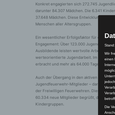
Konkret engagierten sich 272.745 Jugendl
darunter 84.307 Mädchen. Die 6.341 Kinder
37.648 Mädchen. Diese Entwicklung zeigt di
Menschen aller Altersgruppen.
Dat
Ein wesentlicher Erfolgsfaktor für diese po
Engagement: Über 123.000 Jugendwartinne
Stand
Ausbildende leisten wertvolle Arbeit – gem
Wir fr
werteorientierte Jugendarbeit. Im Jahr 20
einen 
erbracht und mehr als 64.000 Tagesveranst
Intern
möglic
Unter
Auch der Übergang in den aktiven Feuerwehr
jedoch
Jugendfeuerwehr-Mitglieder – darunter 5.
Verarb
der Freiwilligen Feuerwehren. Dies entspr
Verarb
60.334 neue Mitglieder begrüßt, davon 48.2
betrof
Kindergruppen.
Die Ve
Anschr