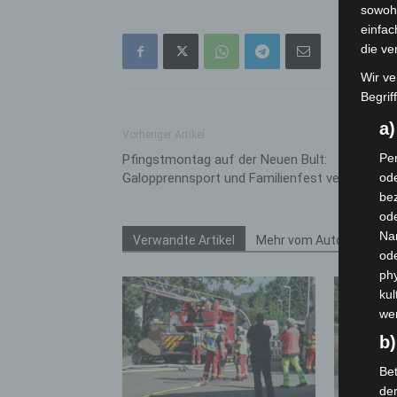
sowohl
einfac
die ve
Wir ve
Begrif
a
Vorheriger Artikel
Per
Pfingstmontag auf der Neuen Bult:
Galopprennsport und Familienfest vereint
ode
bez
ode
Na
Verwandte Artikel
Mehr vom Autor
od
phy
kul
we
b)
Bet
de