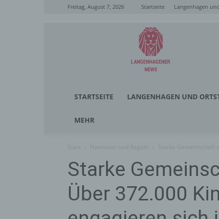
Freitag, August 7, 2026
Startseite
Langenhagen und 
Langenhagener
News
STARTSEITE
LANGENHAGEN UND ORTST
MEHR
Start
Hannover und Region
Starke Gemeinschaft w
Starke Gemeinsc
Über 372.000 Ki
engagieren sich 