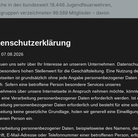
iche in den bundesweit 18.446 Jugendfeuerwehren,
gruppen verzeichneten 99.589 Mitglieder – davon
e hohe Attraktivität der Jugendfeuerwehr für junge
enschutzerklärung
sitive Entwicklung ist das starke ehrenamtliche
n und -warte, Gruppenleitungen, Betreuende und
: 07.08.2026
einsam sorgen sie für eine moderne, vielfältige und
euen uns sehr über Ihr Interesse an unserem Unternehmen. Datenschu
24 wurden über 2 Milliarden Stunden ehrenamtlich
besonders hohen Stellenwert für die Geschäftsleitung. Eine Nutzung d
altungen durchgeführt.
etseiten ist grundsätzlich ohne jede Angabe personenbezogener Daten
h. Sofern eine betroffene Person besondere Services unseres
nehmens über unsere Internetseite in Anspruch nehmen möchte, könnt
dienst verläuft erfolgreich: 20.996 ehemalige
 eine Verarbeitung personenbezogener Daten erforderlich werden. Ist 
663 Mädchen – wechselten 2024 in den Einsatzdienst
eitung personenbezogener Daten erforderlich und besteht für eine sol
icht einem Anstieg von 12,4 Prozent. Insgesamt wurden
eitung keine gesetzliche Grundlage, holen wir generell eine Einwilligun
90 direkte Neueintritte und 12.044 Übertritte aus den
fenen Person ein.
rarbeitung personenbezogener Daten, beispielsweise des Namens, de
ift, E-Mail-Adresse oder Telefonnummer einer betroffenen Person, erfo