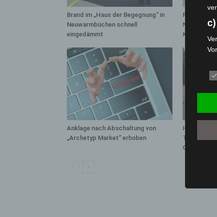
ver
Brand im „Haus der Begegnung“ in
Region Hann
c)
Neuwarmbüchen schnell
Notfallsani
eingedämmt
Kreuz
Ver
Vo
pe
da
das
ode
die
d
Anklage nach Abschaltung von
Hannover: P
Ein
„Archetyp Market“ erhoben
Trunkenheit
per
Großkontro
ei
e)
Pro
Da
wer