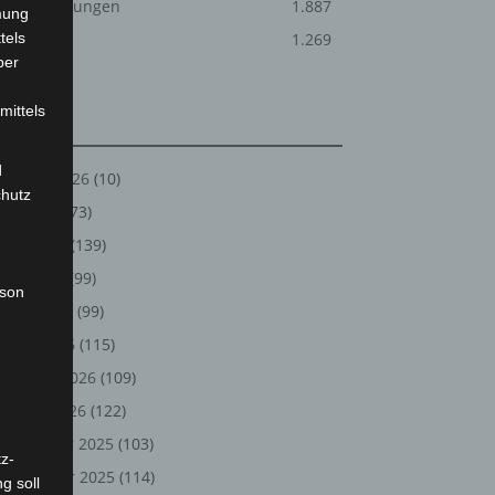
Veranstaltungen
1.887
mung
tels
Welt
1.269
ber
mittels
Archiv
d
August 2026
(10)
chutz
Juli 2026
(73)
Juni 2026
(139)
Mai 2026
(99)
rson
April 2026
(99)
März 2026
(115)
Februar 2026
(109)
Januar 2026
(122)
Dezember 2025
(103)
z-
November 2025
(114)
g soll