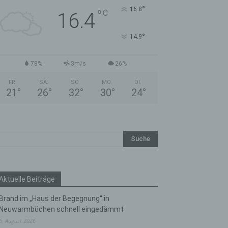
°
16.8
°
C
16.4
°
14.9
78%
3m/s
26%
FR.
SA.
SO.
MO.
DI.
21
°
26
°
32
°
30
°
24
°
Aktuelle Beiträge
Brand im „Haus der Begegnung“ in
Neuwarmbüchen schnell eingedämmt
6. August 2026