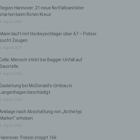
Region Hannover: 21 neue Notfallsanitäter
starten beim Roten Kreuz
5. August 2026
Mann läuft mit Hockeyschläger über A7 – Polizei
sucht Zeugen
5. August 2026
Celle: Mensch stirbt bei Bagger-Unfall auf
Baustelle
5. August 2026
Gasleitung bei McDonald’s-Umbau in
Langenhagen beschädigt
5. August 2026
Anklage nach Abschaltung von „Archetyp
Market“ erhoben
3. August 2026
Hannover: Polizei stoppt 166