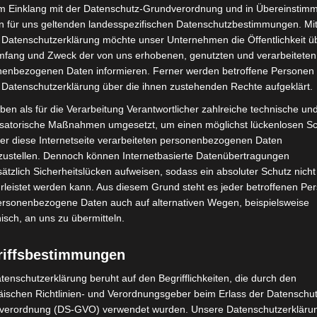
t weit mehr als ein sinnvolles Freizeitangebot – sie
im Einklang mit der Datenschutz-Grundverordnung und in Übereinstim
schafft Perspektiven. Umso mehr freuen wir uns über
n für uns geltenden landesspezifischen Datenschutzbestimmungen. Mit
 Datenschutzerklärung möchte unser Unternehmen die Öffentlichkeit ü
ere im Bereich der Kindergruppen,“ erklärt der
mfang und Zweck der von uns erhobenen, genutzten und verarbeiteten
 Salomon. „Dieser Erfolg ist dem unermüdlichen
enbezogenen Daten informieren. Ferner werden betroffene Personen 
erdanken, die die Jugend- und Nachwuchsarbeit
 Datenschutzerklärung über die ihnen zustehenden Rechte aufgeklärt.
rer Dank gilt auch den ehemaligen stellvertretenden
ben als für die Verarbeitung Verantwortlicher zahlreiche technische un
s Huhn für die Unterstützung bei der Erstellung der
isatorische Maßnahmen umgesetzt, um einen möglichst lückenlosen S
er diese Internetseite verarbeiteten personenbezogenen Daten
zustellen. Dennoch können Internetbasierte Datenübertragungen
ätzlich Sicherheitslücken aufweisen, sodass ein absoluter Schutz nicht
leistet werden kann. Aus diesem Grund steht es jeder betroffenen Pe
personenbezogene Daten auch auf alternativen Wegen, beispielsweise
endorganisation im Deutschen Feuerwehrverband.
nisch, an uns zu übermitteln.
rdert sie soziale Kompetenzen, Mitbestimmung und
nschaft steht für Spaß, Vielfalt, Engagement und
riffsbestimmungen
an.
tenschutzerklärung beruht auf den Begrifflichkeiten, die durch den
ischen Richtlinien- und Verordnungsgeber beim Erlass der Datenschut
verordnung (DS-GVO) verwendet wurden. Unsere Datenschutzerklärun