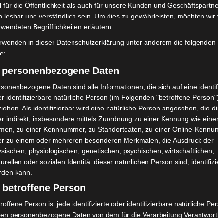
 für die Öffentlichkeit als auch für unsere Kunden und Geschäftspartne
h lesbar und verständlich sein. Um dies zu gewährleisten, möchten wir
rwendeten Begrifflichkeiten erläutern.
rwenden in dieser Datenschutzerklärung unter anderem die folgenden
fe:
) personenbezogene Daten
Nächster Artikel
sonenbezogene Daten sind alle Informationen, die sich auf eine identifi
Motorraddiebstahl in Langenhagen: Polizei bittet
r identifizierbare natürliche Person (im Folgenden "betroffene Person"
um Zeugenhinweise
iehen. Als identifizierbar wird eine natürliche Person angesehen, die di
r indirekt, insbesondere mittels Zuordnung zu einer Kennung wie ein
men, zu einer Kennnummer, zu Standortdaten, zu einer Online-Kennu
er zu einem oder mehreren besonderen Merkmalen, die Ausdruck der
sischen, physiologischen, genetischen, psychischen, wirtschaftlichen,
turellen oder sozialen Identität dieser natürlichen Person sind, identifizi
rden kann.
 betroffene Person
roffene Person ist jede identifizierte oder identifizierbare natürliche Pe
ren personenbezogene Daten von dem für die Verarbeitung Verantwort