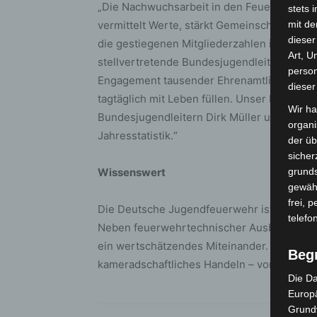
„Die Nachwuchsarbeit in den Feuerwehren is
stets 
vermittelt Werte, stärkt Gemeinschaft und 
mit de
dieser
die gestiegenen Mitgliederzahlen insbesond
Art, U
stellvertretende Bundesjugendleiter Moritz
person
Engagement tausender Ehrenamtlicher zu v
dieser
tagtäglich mit Leben füllen. Unser besonde
Wir ha
Bundesjugendleitern Dirk Müller und Andrea
organ
Jahresstatistik.“
der üb
sicher
Wissenswert
grunds
gewähr
frei, 
Die Deutsche Jugendfeuerwehr ist die Jug
telefo
Neben feuerwehrtechnischer Ausbildung fö
ein wertschätzendes Miteinander. Die Gemei
Beg
kameradschaftliches Handeln – von Anfang 
Die Da
Europä
Grund