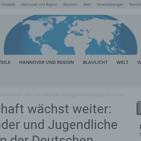
Ortsteile
Hannover und Region
Blaulicht
Welt
Veranstaltungen
Mensc
EILE
HANNOVER UND REGION
BLAULICHT
WELT
V
ächst weiter: Über 372.000 Kinder und Jugendliche engagieren sich in...
haft wächst weiter:
nder und Jugendliche
in der Deutschen