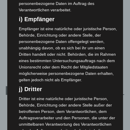
personenbezogene Daten im Auftrag des
Corona-News
712
Verantwortlichen verarbeitet.
Hannover und Region
5.039
i) Empfänger
Langenhagen und Ortsteile
3.252
Empfänger ist eine natürliche oder juristische Person,
Leserbriefe
1
Behörde, Einrichtung oder andere Stelle, der
Menschen
2
personenbezogene Daten offengelegt werden,
unabhängig davon, ob es sich bei ihr um einen
Über uns
1
Dritten handelt oder nicht. Behörden, die im Rahmen
Veranstaltungen
1.888
eines bestimmten Untersuchungsauftrags nach dem
Welt
1.271
Unionsrecht oder dem Recht der Mitgliedstaaten
möglicherweise personenbezogene Daten erhalten,
gelten jedoch nicht als Empfänger.
j) Dritter
Archiv
Dritter ist eine natürliche oder juristische Person,
August 2026
(14)
Behörde, Einrichtung oder andere Stelle außer der
Juli 2026
(73)
betroffenen Person, dem Verantwortlichen, dem
Auftragsverarbeiter und den Personen, die unter der
Juni 2026
(139)
unmittelbaren Verantwortung des Verantwortlichen
Mai 2026
(99)