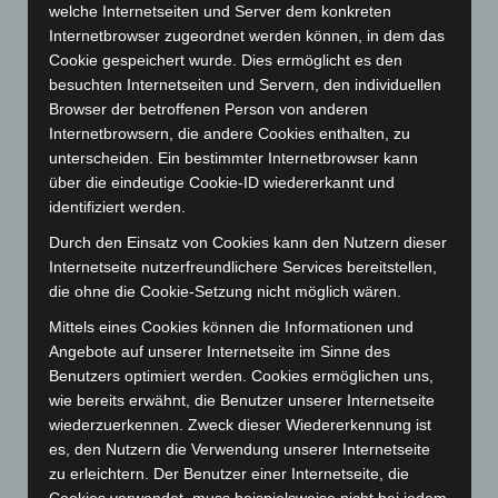
November 2023
(130)
welche Internetseiten und Server dem konkreten
Oktober 2023
(114)
Internetbrowser zugeordnet werden können, in dem das
Cookie gespeichert wurde. Dies ermöglicht es den
September 2023
(133)
besuchten Internetseiten und Servern, den individuellen
August 2023
(134)
Browser der betroffenen Person von anderen
Juli 2023
(118)
Internetbrowsern, die andere Cookies enthalten, zu
unterscheiden. Ein bestimmter Internetbrowser kann
Juni 2023
(142)
über die eindeutige Cookie-ID wiedererkannt und
Mai 2023
(139)
identifiziert werden.
April 2023
(155)
Durch den Einsatz von Cookies kann den Nutzern dieser
März 2023
(174)
Internetseite nutzerfreundlichere Services bereitstellen,
die ohne die Cookie-Setzung nicht möglich wären.
Februar 2023
(154)
Mittels eines Cookies können die Informationen und
Januar 2023
(140)
Angebote auf unserer Internetseite im Sinne des
Dezember 2022
(130)
Benutzers optimiert werden. Cookies ermöglichen uns,
November 2022
(167)
wie bereits erwähnt, die Benutzer unserer Internetseite
wiederzuerkennen. Zweck dieser Wiedererkennung ist
Oktober 2022
(166)
es, den Nutzern die Verwendung unserer Internetseite
September 2022
(205)
zu erleichtern. Der Benutzer einer Internetseite, die