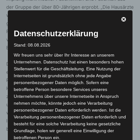
der Gruppe der über 80-Jährigen erprobt. „Die Hausärzte
wissen am besten, welche ihrer Patienten für das Impfen
gegen COVID-19 in der Häuslichkeit infrage kommen. Die
Priorisierung der über 80-Jährigen wird von der Praxis
Datenschutzerklärung
vorgenommen. Verwendet wird dabei ausschließlich der
Stand: 08.08.2026
Biontech/Pfizer-Impfstoff“, so Barjenbruch.
Wir freuen uns sehr über Ihr Interesse an unserem
Unternehmen. Datenschutz hat einen besonders hohen
Der stellvertretende KVN-Vorsitzende Dr. Jörg Berling
Stellenwert für die Geschäftsleitung. Eine Nutzung der
ergänzt „Wir freuen uns sehr, dass die teilnehmenden
Internetseiten ist grundsätzlich ohne jede Angabe
Praxen demnächst ihren immobilen
personenbezogener Daten möglich. Sofern eine
Hausbesuchspatienten ein Impfangebot gegen COVID-19
betroffene Person besondere Services unseres
zu Hause durch ihre vertraute Hausarztpraxis
Unternehmens über unsere Internetseite in Anspruch
nehmen möchte, könnte jedoch eine Verarbeitung
unterbreiten können. Die Impfungen in den Praxen
personenbezogener Daten erforderlich werden. Ist die
werden uns wertvolle Aufschlüsse über die zukünftigen
Verarbeitung personenbezogener Daten erforderlich und
Impfprozesse in den niedersächsischen Arztpraxen
besteht für eine solche Verarbeitung keine gesetzliche
bringen.“
Grundlage, holen wir generell eine Einwilligung der
betroffenen Person ein.