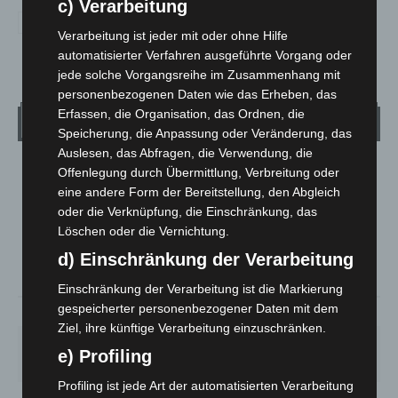
c) Verarbeitung
Verarbeitung ist jeder mit oder ohne Hilfe
automatisierter Verfahren ausgeführte Vorgang oder
jede solche Vorgangsreihe im Zusammenhang mit
personenbezogenen Daten wie das Erheben, das
Erfassen, die Organisation, das Ordnen, die
Wetter
Speicherung, die Anpassung oder Veränderung, das
Auslesen, das Abfragen, die Verwendung, die
LANGENHAGEN
Offenlegung durch Übermittlung, Verbreitung oder
eine andere Form der Bereitstellung, den Abgleich
Klarer Himmel
oder die Verknüpfung, die Einschränkung, das
°
21.6
°
C
Löschen oder die Vernichtung.
20.9
d) Einschränkung der Verarbeitung
°
20.5
Einschränkung der Verarbeitung ist die Markierung
gespeicherter personenbezogener Daten mit dem
51%
1.8m/s
2%
Ziel, ihre künftige Verarbeitung einzuschränken.
SA.
SO.
MO.
DI.
MI.
e) Profiling
21
°
34
°
29
°
23
°
26
°
Profiling ist jede Art der automatisierten Verarbeitung