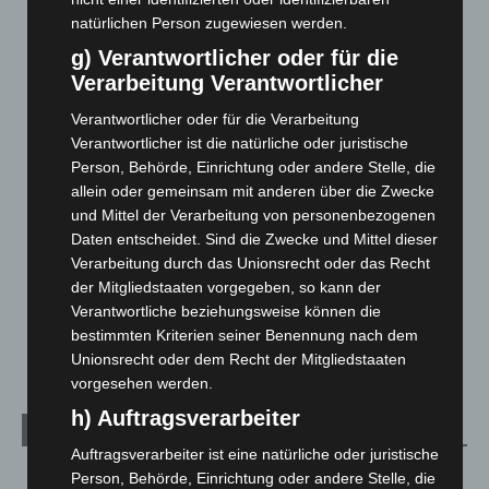
natürlichen Person zugewiesen werden.
Brand im „Haus der Begegnung“ in Neuwarmbüchen schnell
g) Verantwortlicher oder für die
eingedämmt
Verarbeitung Verantwortlicher
6. August 2026
Verantwortlicher oder für die Verarbeitung
Region Hannover: 21 neue Notfallsanitäter starten beim
Verantwortlicher ist die natürliche oder juristische
Roten Kreuz
Person, Behörde, Einrichtung oder andere Stelle, die
5. August 2026
allein oder gemeinsam mit anderen über die Zwecke
und Mittel der Verarbeitung von personenbezogenen
Mann läuft mit Hockeyschläger über A7 – Polizei sucht
Daten entscheidet. Sind die Zwecke und Mittel dieser
Zeugen
Verarbeitung durch das Unionsrecht oder das Recht
5. August 2026
der Mitgliedstaaten vorgegeben, so kann der
Verantwortliche beziehungsweise können die
Celle: Mensch stirbt bei Bagger-Unfall auf Baustelle
bestimmten Kriterien seiner Benennung nach dem
5. August 2026
Unionsrecht oder dem Recht der Mitgliedstaaten
vorgesehen werden.
h) Auftragsverarbeiter
Kategorien
Auftragsverarbeiter ist eine natürliche oder juristische
Blaulicht
2.799
Person, Behörde, Einrichtung oder andere Stelle, die