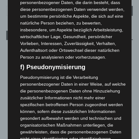
personenbezogener Daten, die darin besteht, dass
diese personenbezogenen Daten verwendet werden,
um bestimmte persönliche Aspekte, die sich auf eine
natürliche Person beziehen, zu bewerten,
insbesondere, um Aspekte bezüglich Arbeitsleistung,
Aktuelle Beiträge
wirtschaftlicher Lage, Gesundheit, persönlicher
Vorlieben, Interessen, Zuverlässigkeit, Verhalten,
Kunst trifft Weingenuss: Barbara-Susann Mehring zeigt ihre
Aufenthaltsort oder Ortswechsel dieser natürlichen
Werke im Jacques’ Wein-Depot Isernhagen
Person zu analysieren oder vorherzusagen.
8. August 2026
f) Pseudonymisierung
A2: Zweite Turbobaustelle startet zwischen Hannover-West
Pseudonymisierung ist die Verarbeitung
und Bothfeld
personenbezogener Daten in einer Weise, auf welche
8. August 2026
die personenbezogenen Daten ohne Hinzuziehung
zusätzlicher Informationen nicht mehr einer
Niedersachsen: Feuerwehrkräfte kehren nach
spezifischen betroffenen Person zugeordnet werden
Waldbrandeinsatz aus Spanien zurück
können, sofern diese zusätzlichen Informationen
7. August 2026
gesondert aufbewahrt werden und technischen und
Hannover: Erste Tigermücken-Population in Niedersachsen
organisatorischen Maßnahmen unterliegen, die
entdeckt
gewährleisten, dass die personenbezogenen Daten
7. August 2026
nicht einer identifizierten oder identifizierbaren