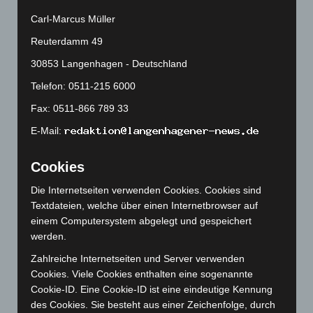
Carl-Marcus Müller
Januar 2025
(88)
Dezember 2024
(89)
Reuterdamm 49
November 2024
(94)
30853 Langenhagen - Deutschland
Oktober 2024
(93)
Telefon: 0511-215 6000
September 2024
(112)
Fax: 0511-866 789 33
August 2024
(107)
E-Mail:
Juli 2024
(89)
Cookies
Juni 2024
(107)
Mai 2024
(149)
Die Internetseiten verwenden Cookies. Cookies sind
Textdateien, welche über einen Internetbrowser auf
April 2024
(102)
einem Computersystem abgelegt und gespeichert
März 2024
(103)
werden.
Februar 2024
(103)
Zahlreiche Internetseiten und Server verwenden
Januar 2024
(111)
Cookies. Viele Cookies enthalten eine sogenannte
Cookie-ID. Eine Cookie-ID ist eine eindeutige Kennung
Dezember 2023
(130)
des Cookies. Sie besteht aus einer Zeichenfolge, durch