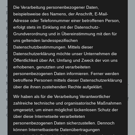
„Die Durchführung der Covid-Schutzimpfungen in den
Die Verarbeitung personenbezogener Daten,
Praxen der niedergelassenen Ärztinnen und Ärzte ist ein
beispielsweise des Namens, der Anschrift, E-Mail-
elementarer Baustein und extrem wichtig für den
Adresse oder Telefonnummer einer betroffenen Person,
erfolgt stets im Einklang mit der Datenschutz-
Fortgang der Impfkampagne“, begrüßt Frau Ministerin Dr.
Grundverordnung und in Übereinstimmung mit den für
Reimann die Modellprojekte. „Insbesondere, wenn ab
uns geltenden landesspezifischen
dem zweiten Quartal deutlich größere Mengen der
Datenschutzbestimmungen. Mittels dieser
zugelassenen Impfstoffe zur Verfügung stehen und
Datenschutzerklärung möchte unser Unternehmen die
möglicherweise noch weitere, neue Impfstoffe
Öffentlichkeit über Art, Umfang und Zweck der von uns
erhobenen, genutzten und verarbeiteten
hinzukommen, sind die zahlreichen Fach- und
personenbezogenen Daten informieren. Ferner werden
Hausarztpraxen unverzichtbar, um möglichst viele
betroffene Personen mittels dieser Datenschutzerklärung
Menschen in Niedersachsen möglichst schnell zu impfen.
über die ihnen zustehenden Rechte aufgeklärt.
Dabei ist auch der Bund gefordert, ein Verfahren zu
Wir haben als für die Verarbeitung Verantwortlicher
etablieren, das ermöglicht, die Praxen direkt mit Impfstoff
zahlreiche technische und organisatorische Maßnahmen
zu versorgen und das die organisatorischen Hürden bei
umgesetzt, um einen möglichst lückenlosen Schutz der
der Terminvergabe deutlich absenkt.“
über diese Internetseite verarbeiteten
personenbezogenen Daten sicherzustellen. Dennoch
können Internetbasierte Datenübertragungen