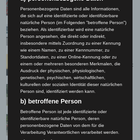
zwischen Hannover-West und
Personenbezogene Daten sind alle Informationen,
Bothfeld
die sich auf eine identifizierte oder identifizierbare
natürliche Person (im Folgenden "betroffene Person")
Niedersachsen: Feuerwehrkräfte
beziehen. Als identifizierbar wird eine natürliche
kehren nach Waldbrandeinsatz aus
Person angesehen, die direkt oder indirekt,
Spanien zurück
insbesondere mittels Zuordnung zu einer Kennung
wie einem Namen, zu einer Kennnummer, zu
Hannover: Erste Tigermücken-
Standortdaten, zu einer Online-Kennung oder zu
einem oder mehreren besonderen Merkmalen, die
Population in Niedersachsen entdeckt
Ausdruck der physischen, physiologischen,
genetischen, psychischen, wirtschaftlichen,
kulturellen oder sozialen Identität dieser natürlichen
Brand im „Haus der Begegnung“ in
Person sind, identifiziert werden kann.
Neuwarmbüchen schnell eingedämmt
b) betroffene Person
Betroffene Person ist jede identifizierte oder
Region Hannover: 21 neue
identifizierbare natürliche Person, deren
Notfallsanitäter starten beim Roten
personenbezogene Daten von dem für die
Kreuz
Verarbeitung Verantwortlichen verarbeitet werden.