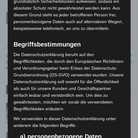
grundsätzlich Sicherheitslücken aufweisen, sodass ein
absoluter Schutz nicht gewährleistet werden kann. Aus
diesem Grund steht es jeder betroffenen Person frei,
personenbezogene Daten auch auf alternativen Wegen,
beispielsweise telefonisch, an uns zu übermitteln.
Begriffsbestimmungen
Vorheriger Artikel
Nächster Artikel
Die Datenschutzerklärung beruht auf den
Land kauft 34 neue Züge für
Gemeinsam zum Update für
Begrifflichkeiten, die durch den Europäischen Richtlinien-
den Regionalverkehr in
Kommunen und Verwaltungen
Niedersachsen
und Verordnungsgeber beim Erlass der Datenschutz-
Grundverordnung (DS-GVO) verwendet wurden. Unsere
Datenschutzerklärung soll sowohl für die Öffentlichkeit
als auch für unsere Kunden und Geschäftspartner
Verwandte Artikel
Mehr vom Autor
einfach lesbar und verständlich sein. Um dies zu
gewährleisten, möchten wir vorab die verwendeten
Kunst trifft Weingenuss: Barbara-
Begrifflichkeiten erläutern.
Susann Mehring zeigt ihre Werke im
Wir verwenden in dieser Datenschutzerklärung unter
Jacques’ Wein-Depot Isernhagen
anderem die folgenden Begriffe:
A2: Zweite Turbobaustelle startet
a) personenbezogene Daten