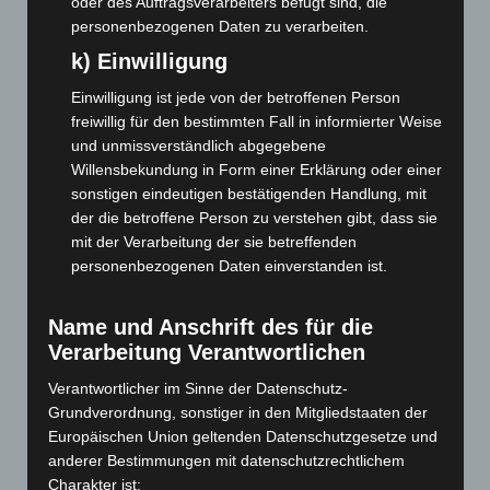
oder des Auftragsverarbeiters befugt sind, die
personenbezogenen Daten zu verarbeiten.
April 2026
(99)
k) Einwilligung
März 2026
(115)
Februar 2026
(109)
Einwilligung ist jede von der betroffenen Person
freiwillig für den bestimmten Fall in informierter Weise
Januar 2026
(122)
und unmissverständlich abgegebene
Dezember 2025
(103)
Willensbekundung in Form einer Erklärung oder einer
November 2025
(114)
sonstigen eindeutigen bestätigenden Handlung, mit
der die betroffene Person zu verstehen gibt, dass sie
Oktober 2025
(112)
mit der Verarbeitung der sie betreffenden
September 2025
(93)
personenbezogenen Daten einverstanden ist.
August 2025
(90)
Juli 2025
(90)
Name und Anschrift des für die
Verarbeitung Verantwortlichen
Juni 2025
(103)
Verantwortlicher im Sinne der Datenschutz-
Mai 2025
(112)
Grundverordnung, sonstiger in den Mitgliedstaaten der
April 2025
(88)
Europäischen Union geltenden Datenschutzgesetze und
März 2025
(111)
anderer Bestimmungen mit datenschutzrechtlichem
Charakter ist:
Februar 2025
(96)