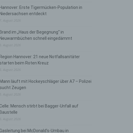
Hannover: Erste Tigermücken-Population in
Niedersachsen entdeckt
7. August 2026
Brand im „Haus der Begegnung“ in
Neuwarmbüchen schnell eingedämmt
6. August 2026
Region Hannover: 21 neue Notfallsanitäter
starten beim Roten Kreuz
5. August 2026
Mann läuft mit Hockeyschläger über A7 – Polizei
sucht Zeugen
5. August 2026
Celle: Mensch stirbt bei Bagger-Unfall auf
Baustelle
5. August 2026
Gasleitung bei McDonald’s-Umbau in