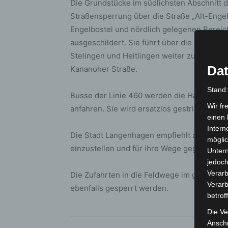
Die Grundstücke im südlichsten Abschnitt 
Straßensperrung über die Straße „Alt-Enge
Engelbostel und nördlich gelegenen Bereic
ausgeschildert. Sie führt über die Straße „
Stelingen und Heitlingen weiter zur Landes
Dat
Kananoher Straße.
Stand
Busse der Linie 460 werden die Haltestelle 
Wir fr
anfahren. Sie wird ersatzlos gestrichen.
einen 
Intern
Die Stadt Langenhagen empfiehlt allen Ver
möglic
einzustellen und für ihre Wege gegebenenf
Unter
jedoch
Verarb
Die Zufahrten in die Feldwege im gesperrt
Verarb
ebenfalls gesperrt werden.
betrof
Die Ve
Anschr