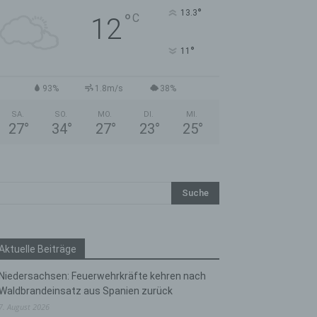
°
13.3
°
C
12
°
11
93%
1.8m/s
38%
SA.
SO.
MO.
DI.
MI.
27
°
34
°
27
°
23
°
25
°
Aktuelle Beiträge
Niedersachsen: Feuerwehrkräfte kehren nach
Waldbrandeinsatz aus Spanien zurück
7. August 2026