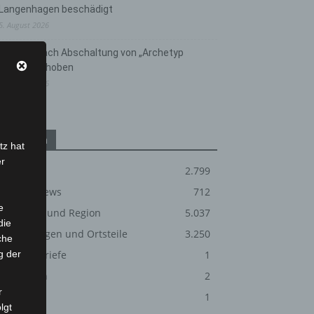
Langenhagen beschädigt
5. August 2026
Anklage nach Abschaltung von „Archetyp
Market“ erhoben
3. August 2026
Kategorien
tz hat
er
Blaulicht
2.799
Corona-News
712
e
Hannover und Region
5.037
die
Langenhagen und Ortsteile
3.250
che
g der
Leserbriefe
1
Menschen
2
r
Über uns
1
lgt