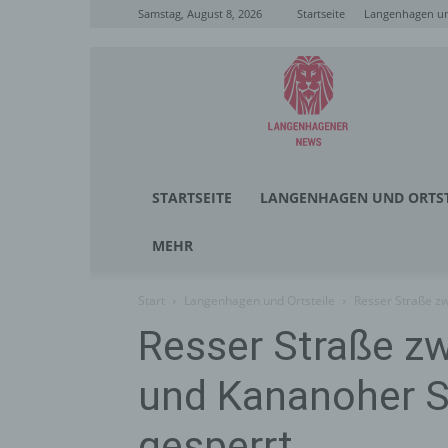
Samstag, August 8, 2026
Startseite
Langenhagen un
Langenhagener
News
STARTSEITE
LANGENHAGEN UND ORTST
MEHR
Start
Langenhagen und Ortsteile
Resser Straße z
Resser Straße z
und Kananoher S
gesperrt