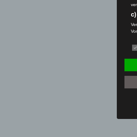
ver
c)
Ver
Vo
pe
da
das
ode
die
d
Ein
per
ei
e)
Pro
Da
wer