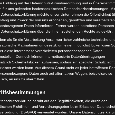
im Einklang mit der Datenschutz-Grundverordnung und in Übereinstim
n für uns geltenden landesspezifischen Datenschutzbestimmungen. Mit
 Datenschutzerklärung möchte unser Unternehmen die Öffentlichkeit ü
mfang und Zweck der von uns erhobenen, genutzten und verarbeiteten
enbezogenen Daten informieren. Ferner werden betroffene Personen 
 Datenschutzerklärung über die ihnen zustehenden Rechte aufgeklärt.
Nächster Artikel
ben als für die Verarbeitung Verantwortlicher zahlreiche technische un
Änderungen in der Corona-Verordnung – kleine
isatorische Maßnahmen umgesetzt, um einen möglichst lückenlosen S
Erleichterungen, aber noch keine wesentlichen
er diese Internetseite verarbeiteten personenbezogenen Daten
Lockerungen möglich
zustellen. Dennoch können Internetbasierte Datenübertragungen
ätzlich Sicherheitslücken aufweisen, sodass ein absoluter Schutz nicht
leistet werden kann. Aus diesem Grund steht es jeder betroffenen Pe
personenbezogene Daten auch auf alternativen Wegen, beispielsweise
nisch, an uns zu übermitteln.
riffsbestimmungen
tenschutzerklärung beruht auf den Begrifflichkeiten, die durch den
ischen Richtlinien- und Verordnungsgeber beim Erlass der Datenschut
verordnung (DS-GVO) verwendet wurden. Unsere Datenschutzerklärun