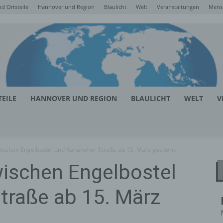
d Ortsteile
Hannover und Region
Blaulicht
Welt
Veranstaltungen
Mens
EILE
HANNOVER UND REGION
BLAULICHT
WELT
V
wischen Engelbostel und Kananoher Straße ab 15. März gesperrt
wischen Engelbostel
traße ab 15. März