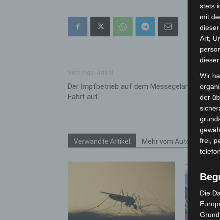
stets 
mit de
dieser
Art, U
person
dieser
Vorheriger Artikel
Wir ha
Der Impfbetrieb auf dem Messegelände nimmt
organ
Fahrt auf
der üb
sicher
grunds
gewähr
frei, 
Verwandte Artikel
Mehr vom Autor
telefo
Beg
Die Da
Europä
Grund