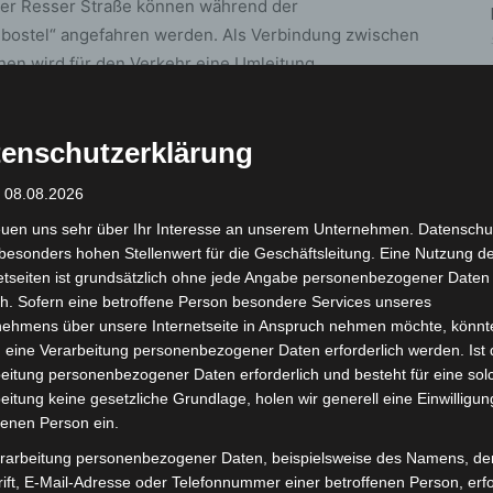
der Resser Straße können während der
lbostel“ angefahren werden. Als Verbindung zwischen
hen wird für den Verkehr eine Umleitung
Alt-Engelbostel“ und Engelbostler Straße, durch
straße 380 und von dort aus in südlicher Richtung zur
enschutzerklärung
: 08.08.2026
„Engelbostel Nord“ für die Dauer der Arbeiten nicht
euen uns sehr über Ihr Interesse an unserem Unternehmen. Datenschu
besonders hohen Stellenwert für die Geschäftsleitung. Eine Nutzung d
etseiten ist grundsätzlich ohne jede Angabe personenbezogener Daten
kehrsteilnehmern, sich auf eine zweiwöchige Sperrung
h. Sofern eine betroffene Person besondere Services unseres
alls andere Strecken einzuplanen.
nehmens über unsere Internetseite in Anspruch nehmen möchte, könnt
 eine Verarbeitung personenbezogener Daten erforderlich werden. Ist 
eitung personenbezogener Daten erforderlich und besteht für eine sol
en Straßenabschnitt müssen für die Dauer der Arbeiten
eitung keine gesetzliche Grundlage, holen wir generell eine Einwilligun
fenen Person ein.
rarbeitung personenbezogener Daten, beispielsweise des Namens, de
ift, E-Mail-Adresse oder Telefonnummer einer betroffenen Person, erfo