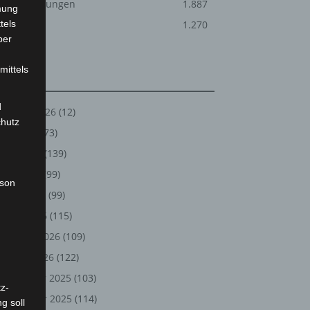
Veranstaltungen
1.887
mung
tels
Welt
1.270
ber
mittels
Archiv
d
August 2026
(12)
chutz
Juli 2026
(73)
Juni 2026
(139)
Mai 2026
(99)
rson
April 2026
(99)
März 2026
(115)
Februar 2026
(109)
Januar 2026
(122)
Dezember 2025
(103)
z-
November 2025
(114)
g soll