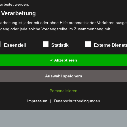
arbeitet werden.
 Verarbeitung
arbeitung ist jeder mit oder ohne Hilfe automatisierter Verfahren ausge
rgang oder jede solche Vorgangsreihe im Zusammenhang mit
rsonenbezogenen Daten wie das Erheben, das Erfassen, die Organisat
s Ordnen, die Speicherung, die Anpassung oder Veränderung, das Aus
Essenziell
Statistik
Externe Dienst
 Abfragen, die Verwendung, die Offenlegung durch Übermittlung, Verb
r eine andere Form der Bereitstellung, den Abgleich oder die Verknüp
✓ Akzeptieren
 Einschränkung, das Löschen oder die Vernichtung.
) Einschränkung der Verarbeitung
Auswahl speichern
schränkung der Verarbeitung ist die Markierung gespeicherter
sonenbezogener Daten mit dem Ziel, ihre künftige Verarbeitung
Personalisieren
nzuschränken.
 Profiling
Impressum
|
Datenschutzbedingungen
filing ist jede Art der automatisierten Verarbeitung personenbezogener
ten, die darin besteht, dass diese personenbezogenen Daten verwend
den, um bestimmte persönliche Aspekte, die sich auf eine natürliche 