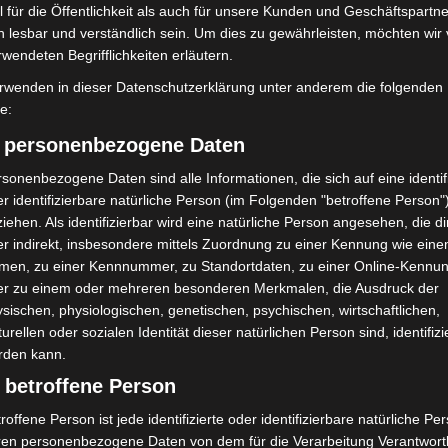
 für die Öffentlichkeit als auch für unsere Kunden und Geschäftspartne
h lesbar und verständlich sein. Um dies zu gewährleisten, möchten wir
mit Hockeyschläger über
Gasleitung bei McDonald’s-Umbau in
rwendeten Begrifflichkeiten erläutern.
i sucht Zeugen
Langenhagen beschädigt
rwenden in dieser Datenschutzerklärung unter anderem die folgenden
fe:
) personenbezogene Daten
sonenbezogene Daten sind alle Informationen, die sich auf eine identifi
r identifizierbare natürliche Person (im Folgenden "betroffene Person"
iehen. Als identifizierbar wird eine natürliche Person angesehen, die di
r indirekt, insbesondere mittels Zuordnung zu einer Kennung wie ein
men, zu einer Kennnummer, zu Standortdaten, zu einer Online-Kennu
ile Langenhagen 2026:
Polizei Langenhagen testet
er zu einem oder mehreren besonderen Merkmalen, die Ausdruck der
uerwehr und Rettung
Aufnahme von Anzeigen per
sischen, physiologischen, genetischen, psychischen, wirtschaftlichen,
eben
Videochat
turellen oder sozialen Identität dieser natürlichen Person sind, identifizi
rden kann.
 betroffene Person
roffene Person ist jede identifizierte oder identifizierbare natürliche Pe
ren personenbezogene Daten von dem für die Verarbeitung Verantwort