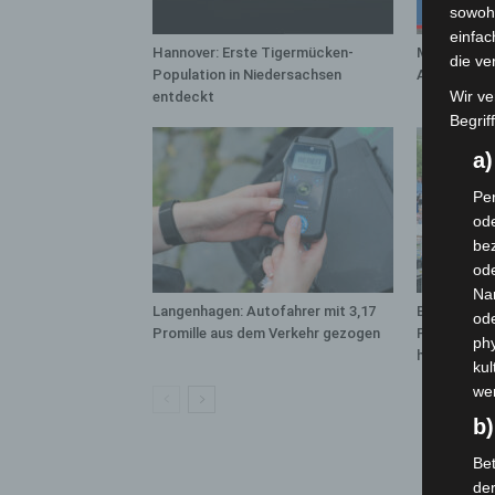
sowohl
einfac
Hannover: Erste Tigermücken-
Mann läuft 
die ve
Population in Niedersachsen
A7 – Polize
Wir ve
entdeckt
Begrif
a
Per
ode
bez
ode
Na
Langenhagen: Autofahrer mit 3,17
Blaulichtme
od
Promille aus dem Verkehr gezogen
Polizei, Fe
phy
hautnah erl
kul
we
b)
Bet
de