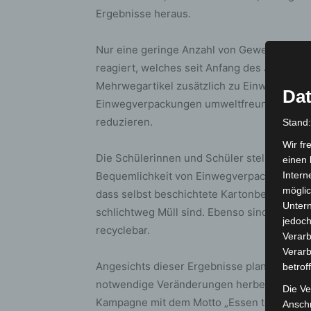
Ergebnisse heraus.
Nur eine geringe Anzahl von Gewerbetreib
reagiert, welches seit Anfang des Jahres in 
Mehrwegartikel zusätzlich zu Einwegver
Dat
Einwegverpackungen umweltfreundlicher ge
reduzieren.
Stand
Wir fr
Die Schülerinnen und Schüler stellten fest,
einen 
Bequemlichkeit von Einwegverpackungen ve
Intern
möglic
dass selbst beschichtete Kartonbehältnisse 
Unter
schlichtweg Müll sind. Ebenso sind die no
jedoch
recyclebar.
Verarb
Verarb
Angesichts dieser Ergebnisse plant die Kli
betrof
notwendige Veränderungen herbeizuführen.
Die Ve
Kampagne mit dem Motto „Essen to go: Leck
Anschr