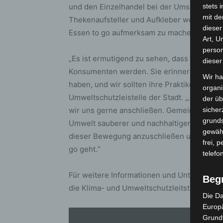
und den Einzelhandel bei der Umsetzung der
stets 
mit de
Thekenaufsteller und Aufkleber werden zu
dieser
Essen to go aufmerksam zu machen.
Art, U
person
„Es ist ermutigend zu sehen, dass die Schü
dieser
Konsumenten werden. Sie erinnern uns dara
Wir ha
haben, und wir sollten ihre Praktiken wiede
organ
Umweltschutzleistelle der Stadt. „‚Essen to
der üb
wir uns gerne anschließen. Gemeinsam könn
sicher
grunds
Umwelt sauberer und nachhaltiger zu gestal
gewähr
dieser Bewegung anzuschließen und bewuss
frei, 
go geht.“
telefo
Für weitere Informationen und Unterstütz
Beg
die Klima- und Umweltschutzleitstelle der
Die Da
Europä
Grund