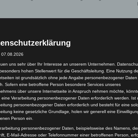
enden hat bereits auf das neue Verpackungsgesetz
Kraft ist. Dieses Gesetz schreibt vor, dass
packungen angeboten werden müssen. Zudem müssen
enschutzerklärung
staltet werden, um die Müllproblematik zu
: 07.08.2026
euen uns sehr über Ihr Interesse an unserem Unternehmen. Datenschu
 dass die Kundschaft noch zögerlich auf die
besonders hohen Stellenwert für die Geschäftsleitung. Eine Nutzung d
rzichtet. Sie machten auf die Tatsache aufmerksam,
etseiten ist grundsätzlich ohne jede Angabe personenbezogener Daten
h. Sofern eine betroffene Person besondere Services unseres
keine gute Alternative darstellen, sondern
nehmens über unsere Internetseite in Anspruch nehmen möchte, könnt
ch zugelassenen Aluschalen weder abbaubar noch
 eine Verarbeitung personenbezogener Daten erforderlich werden. Ist 
eitung personenbezogener Daten erforderlich und besteht für eine sol
eitung keine gesetzliche Grundlage, holen wir generell eine Einwilligun
ma- und Umweltschutzleitstelle der Stadt, dringend
fenen Person ein.
 Im Rahmen der „LoP: Langenhagen ohne Plastik“-
rarbeitung personenbezogener Daten, beispielsweise des Namens, de
er – aber umweltbewusst“ wird sie die Gastronomie
ift, E-Mail-Adresse oder Telefonnummer einer betroffenen Person, erfo