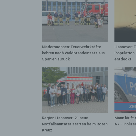
bez
wir
Zuv
Pe
f
Ps
Niedersachsen: Feuerwehrkräfte
Hannover: 
We
kehren nach Waldbrandeinsatz aus
Population 
zus
Spanien zurück
entdeckt
zu
au
unt
ide
g)
Ve
Ver
ode
Region Hannover: 21 neue
Mann läuft 
ge
Notfallsanitäter starten beim Roten
A7 – Polize
pe
Kreuz
Ver