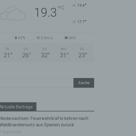
°
19.6
°
C
19.3
°
17.7
65%
3.5m/s
56%
FR.
SA.
SO.
MO.
DI.
21
°
26
°
32
°
31
°
23
°
Aktuelle Beiträge
Niedersachsen: Feuerwehrkräfte kehren nach
Waldbrandeinsatz aus Spanien zurück
7. August 2026