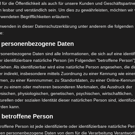
 für die Öffentlichkeit als auch für unsere Kunden und Geschäftspartne
h lesbar und verständlich sein. Um dies zu gewährleisten, möchten wir
rwendeten Begrifflichkeiten erläutern.
rwenden in dieser Datenschutzerklärung unter anderem die folgenden
fe:
) personenbezogene Daten
sonenbezogene Daten sind alle Informationen, die sich auf eine identifi
r identifizierbare natürliche Person (im Folgenden "betroffene Person"
iehen. Als identifizierbar wird eine natürliche Person angesehen, die di
r indirekt, insbesondere mittels Zuordnung zu einer Kennung wie ein
men, zu einer Kennnummer, zu Standortdaten, zu einer Online-Kennu
er zu einem oder mehreren besonderen Merkmalen, die Ausdruck der
sischen, physiologischen, genetischen, psychischen, wirtschaftlichen,
turellen oder sozialen Identität dieser natürlichen Person sind, identifizi
rden kann.
 betroffene Person
roffene Person ist jede identifizierte oder identifizierbare natürliche Pe
- und Umweltschutzleitstelle der Stadt Langenhagen. - Foto: Stadt Langenhagen
ren personenbezogene Daten von dem für die Verarbeitung Verantwort