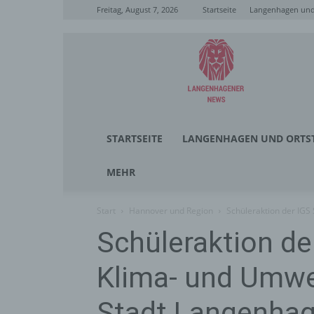
Freitag, August 7, 2026
Startseite
Langenhagen und 
Langenhagener
News
STARTSEITE
LANGENHAGEN UND ORTST
MEHR
Start
Hannover und Region
Schüleraktion der IGS
Schüleraktion de
Klima- und Umwel
Stadt Langenha