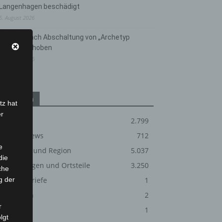
Langenhagen beschädigt
5. August 2026
Anklage nach Abschaltung von „Archetyp
Market“ erhoben
3. August 2026
Kategorien
tz hat
er
Blaulicht
2.799
Corona-News
712
e
Hannover und Region
5.037
die
Langenhagen und Ortsteile
3.250
che
g der
Leserbriefe
1
Menschen
2
r
Über uns
1
lgt