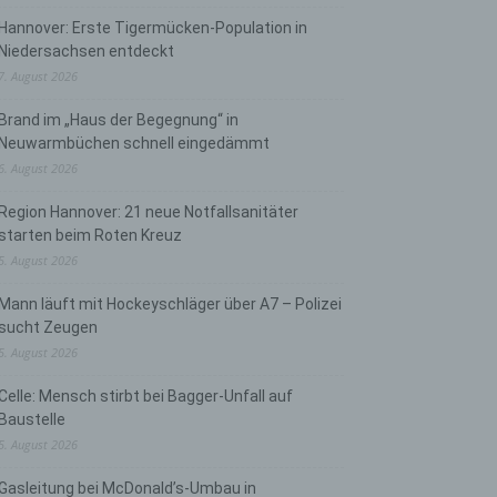
Hannover: Erste Tigermücken-Population in
Niedersachsen entdeckt
7. August 2026
Brand im „Haus der Begegnung“ in
Neuwarmbüchen schnell eingedämmt
6. August 2026
Region Hannover: 21 neue Notfallsanitäter
starten beim Roten Kreuz
5. August 2026
Mann läuft mit Hockeyschläger über A7 – Polizei
sucht Zeugen
5. August 2026
Celle: Mensch stirbt bei Bagger-Unfall auf
Baustelle
5. August 2026
Gasleitung bei McDonald’s-Umbau in