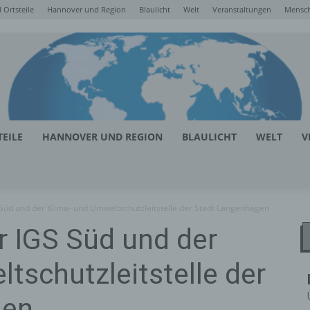
Ortsteile
Hannover und Region
Blaulicht
Welt
Veranstaltungen
Mensc
EILE
HANNOVER UND REGION
BLAULICHT
WELT
V
 Süd und der Klima- und Umweltschutzleitstelle der Stadt Langenhagen
r IGS Süd und der
tschutzleitstelle der
gen