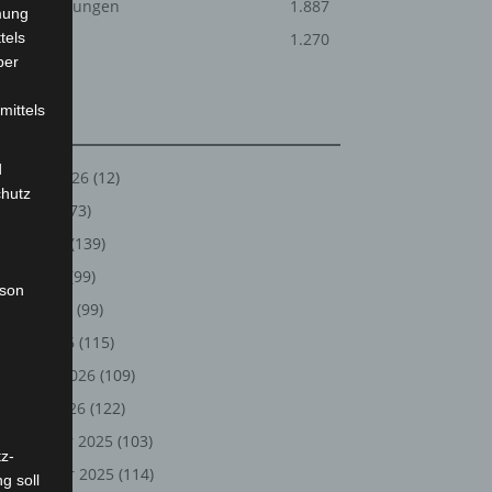
Veranstaltungen
1.887
mung
tels
Welt
1.270
ber
mittels
Archiv
d
August 2026
(12)
chutz
Juli 2026
(73)
Juni 2026
(139)
Mai 2026
(99)
rson
April 2026
(99)
März 2026
(115)
Februar 2026
(109)
Januar 2026
(122)
Dezember 2025
(103)
z-
November 2025
(114)
g soll