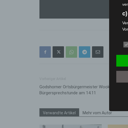
ver
c)
Ver
Vo
pe
da
das
ode
die
d
Vorheriger Artikel
Ein
per
Godshorner Ortsbürgermeister Wook lädt zur
ei
Bürgersprechstunde am 14.11
e)
Pro
Verwandte Artikel
Mehr vom Autor
Da
wer