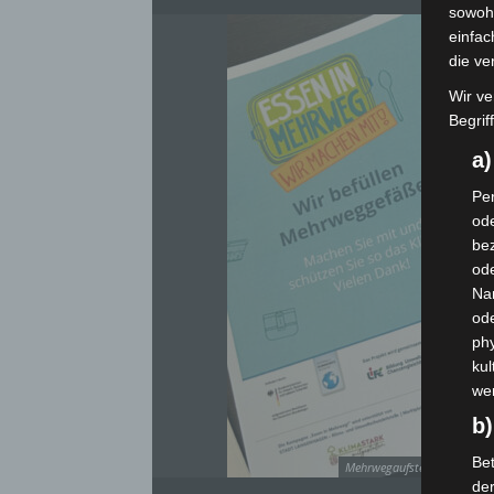
sowohl
einfac
die ve
Wir ve
Begrif
a
Per
ode
bez
ode
Na
od
phy
kul
we
b)
Bet
Mehrwegaufsteller der Klima
de