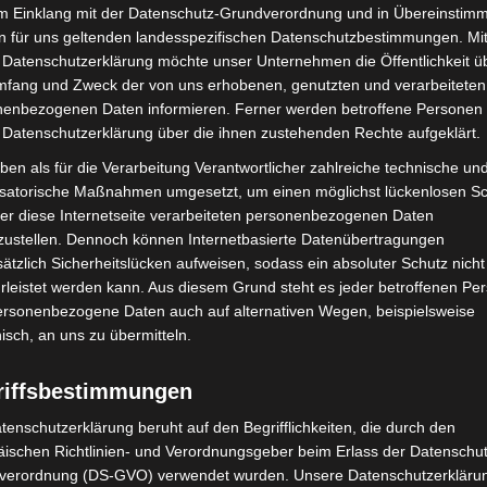
 Hinweispflicht unterstützen. Kostenlose Plakate,
im Einklang mit der Datenschutz-Grundverordnung und in Übereinstim
n für uns geltenden landesspezifischen Datenschutzbestimmungen. Mit
r Verfügung gestellt, um Kunden auf umweltbewusstes
 Datenschutzerklärung möchte unser Unternehmen die Öffentlichkeit ü
mfang und Zweck der von uns erhobenen, genutzten und verarbeiteten
enbezogenen Daten informieren. Ferner werden betroffene Personen 
lerinnen und Schüler bereits jetzt bewusstere
 Datenschutzerklärung über die ihnen zustehenden Rechte aufgeklärt.
n, dass unsere Großeltern oft nachhaltiger gelebt
ben als für die Verarbeitung Verantwortlicher zahlreiche technische un
r aufgreifen.“, lobt Corinna Meyer von der Klima- und
isatorische Maßnahmen umgesetzt, um einen möglichst lückenlosen S
 go: Lecker – aber umweltbewusst‘ ist ein Motto, dem
er diese Internetseite verarbeiteten personenbezogenen Daten
en wir dazu beitragen, unsere Stadt und unsere
zustellen. Dennoch können Internetbasierte Datenübertragungen
ätzlich Sicherheitslücken aufweisen, sodass ein absoluter Schutz nicht
ten. Ich ermutige alle Bürgerinnen und Bürger, sich
leistet werden kann. Aus diesem Grund steht es jeder betroffenen Pe
te Entscheidungen zu treffen, wenn es um Essen to
personenbezogene Daten auch auf alternativen Wegen, beispielsweise
nisch, an uns zu übermitteln.
ung bei der Umsetzung eines Mehrweg-Konzeptes steht
riffsbestimmungen
 Stadt Langenhagen gerne zur Verfügung.
tenschutzerklärung beruht auf den Begrifflichkeiten, die durch den
ischen Richtlinien- und Verordnungsgeber beim Erlass der Datenschut
verordnung (DS-GVO) verwendet wurden. Unsere Datenschutzerklärun
1
von 1