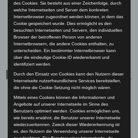
des Cookies. Sie besteht aus einer Zeichenfolge, durch
5. August 2026
welche Internetseiten und Server dem konkreten
Mann läuft mit Hockeyschläger über A7 – Polizei sucht
Internetbrowser zugeordnet werden können, in dem das
Zeugen
Cookie gespeichert wurde. Dies ermöglicht es den
5. August 2026
besuchten Internetseiten und Servern, den individuellen
Browser der betroffenen Person von anderen
Celle: Mensch stirbt bei Bagger-Unfall auf Baustelle
Internetbrowsern, die andere Cookies enthalten, zu
5. August 2026
unterscheiden. Ein bestimmter Internetbrowser kann
über die eindeutige Cookie-ID wiedererkannt und
identifiziert werden.
Durch den Einsatz von Cookies kann den Nutzern dieser
Kategorien
Internetseite nutzerfreundlichere Services bereitstellen,
die ohne die Cookie-Setzung nicht möglich wären.
Blaulicht
2.799
Corona-News
712
Mittels eines Cookies können die Informationen und
Angebote auf unserer Internetseite im Sinne des
Hannover und Region
5.039
Benutzers optimiert werden. Cookies ermöglichen uns,
Langenhagen und Ortsteile
3.252
wie bereits erwähnt, die Benutzer unserer Internetseite
wiederzuerkennen. Zweck dieser Wiedererkennung ist
Leserbriefe
1
es, den Nutzern die Verwendung unserer Internetseite
Menschen
2
zu erleichtern. Der Benutzer einer Internetseite, die