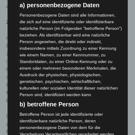
a) personenbezogene Daten
erfolgreiches und fröhliches Schützenfest 2024!“
Personenbezogene Daten sind alle Informationen,
die sich auf eine identifizierte oder identifizierbare
Zahlen und Fakten zum Hanöversch Festbier
natürliche Person (im Folgenden "betroffene Person")
beziehen. Als identifizierbar wird eine natürliche
Hanöversch Festbier ist eine saisonal gebraute
Person angesehen, die direkt oder indirekt,
Bierspezialität aus dem Brauhaus Ernst August, das seit
insbesondere mittels Zuordnung zu einer Kennung
2007 alljährlich exklusiv für das weltgrößte Schützenfest
wie einem Namen, zu einer Kennnummer, zu
in Hannover eingebraut und ausgeschenkt wird. Das
Standortdaten, zu einer Online-Kennung oder zu
einem oder mehreren besonderen Merkmalen, die
Bernsteinfarbene Märzen ist untergärig und besticht
Ausdruck der physischen, physiologischen,
durch seinen vollmundig-süffigen Malz-Charakter, mit
genetischen, psychischen, wirtschaftlichen,
6,5% Alkohol und 13,5% Stammwürze, den Bio-
kulturellen oder sozialen Identität dieser natürlichen
Malzsorten Pilsener Malz und Karamell-Malz sowie den
Person sind, identifiziert werden kann.
Bio-Hopfensorten Hallertauer Tradition und Smaragd.
b) betroffene Person
Betroffene Person ist jede identifizierte oder
Diese Bierspezialität ist „BIO“-zertifiziert und
identifizierbare natürliche Person, deren
ausgezeichnet als „Kulinarischer Botschafter
personenbezogene Daten von dem für die
Niedersachsen 2017“.
Verarbeitung Verantwortlichen verarbeitet werden.