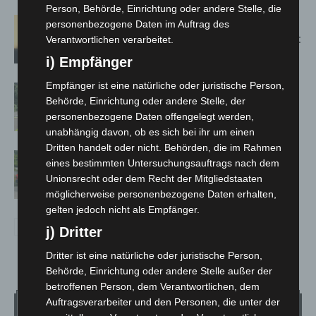
Person, Behörde, Einrichtung oder andere Stelle, die
Hannover: Erste Tigermücken-
personenbezogene Daten im Auftrag des
Population in Niedersachsen entdeckt
Verantwortlichen verarbeitet.
i) Empfänger
Empfänger ist eine natürliche oder juristische Person,
Brand im „Haus der Begegnung“ in
Behörde, Einrichtung oder andere Stelle, der
Neuwarmbüchen schnell eingedämmt
personenbezogene Daten offengelegt werden,
unabhängig davon, ob es sich bei ihr um einen
Dritten handelt oder nicht. Behörden, die im Rahmen
Region Hannover: 21 neue
eines bestimmten Untersuchungsauftrags nach dem
Notfallsanitäter starten beim Roten
Unionsrecht oder dem Recht der Mitgliedstaaten
Kreuz
möglicherweise personenbezogene Daten erhalten,
gelten jedoch nicht als Empfänger.
j) Dritter
Dritter ist eine natürliche oder juristische Person,
Behörde, Einrichtung oder andere Stelle außer der
betroffenen Person, dem Verantwortlichen, dem
Auftragsverarbeiter und den Personen, die unter der
Wetter