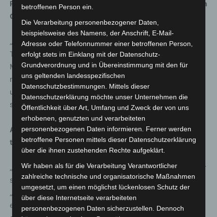
Ralf Sonnenberg ist gespannt auf die erste Kostprobe im
betroffenen Person ein.
Glas:
Die Verarbeitung personenbezogener Daten,
beispielsweise des Namens, der Anschrift, E-Mail-
„Das Einbrauen von Hanöversch Festbier ist ein fester
Adresse oder Telefonnummer einer betroffenen Person,
Termin im Schützenkalender. Es ist auch ein besonderer
erfolgt stets im Einklang mit der Datenschutz-
Grundverordnung und in Übereinstimmung mit den für
Moment, denn Tradition und Innovation treffen sich nicht
uns geltenden landesspezifischen
nur im Geschmack des Festbiers, sondern auch im Geist
Datenschutzbestimmungen. Mittels dieser
unseres Schützenfestes. Ich bin sehr gespannt, wie es
Datenschutzerklärung möchte unser Unternehmen die
schmeckt!“
Öffentlichkeit über Art, Umfang und Zweck der von uns
erhobenen, genutzten und verarbeiteten
personenbezogenen Daten informieren. Ferner werden
Auch Festleiter Bernd Rödel fand passende Worte zum
betroffene Personen mittels dieser Datenschutzerklärung
traditionellen Einbrauen:
über die ihnen zustehenden Rechte aufgeklärt.
Wir haben als für die Verarbeitung Verantwortlicher
„Wie schnell doch die Zeit vergeht, den bald ist es wieder
zahlreiche technische und organisatorische Maßnahmen
so weit, wir feiern in der Landeshauptstadt Hannover das
umgesetzt, um einen möglichst lückenlosen Schutz der
„größte Schützenfest der Welt“. Es ist wieder gelungen,
über diese Internetseite verarbeiteten
ein attraktives Fest zu planen, das die Gemeinschaft und
personenbezogenen Daten sicherzustellen. Dennoch