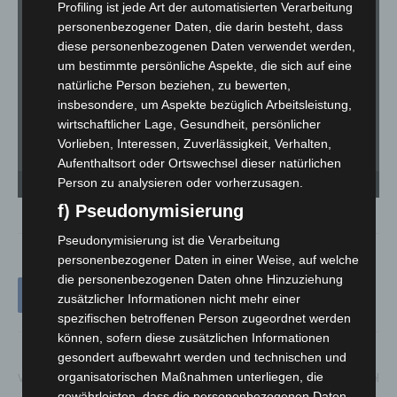
Profiling ist jede Art der automatisierten Verarbeitung
personenbezogener Daten, die darin besteht, dass
diese personenbezogenen Daten verwendet werden,
um bestimmte persönliche Aspekte, die sich auf eine
natürliche Person beziehen, zu bewerten,
insbesondere, um Aspekte bezüglich Arbeitsleistung,
wirtschaftlicher Lage, Gesundheit, persönlicher
Vorlieben, Interessen, Zuverlässigkeit, Verhalten,
Aufenthaltsort oder Ortswechsel dieser natürlichen
Schützenfest - das Hanöversch Festbier 2024 ist eingebraut. - Foto: Matthias Falk /
Sc
Person zu analysieren oder vorherzusagen.
hannover_fotografie
ha
f) Pseudonymisierung
Pseudonymisierung ist die Verarbeitung
personenbezogener Daten in einer Weise, auf welche
die personenbezogenen Daten ohne Hinzuziehung
zusätzlicher Informationen nicht mehr einer
spezifischen betroffenen Person zugeordnet werden
können, sofern diese zusätzlichen Informationen
gesondert aufbewahrt werden und technischen und
organisatorischen Maßnahmen unterliegen, die
Vorheriger Artikel
Nächster Artikel
gewährleisten, dass die personenbezogenen Daten