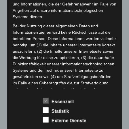
und Informationen, die der Gefahrenabwehr im Falle von
August 2024
(107)
Angriffen auf unsere informationstechnologischen
Juli 2024
(89)
Systeme dienen.
Juni 2024
(107)
Bei der Nutzung dieser allgemeinen Daten und
Informationen ziehen wird keine Rückschlüsse auf die
Mai 2024
(149)
betroffene Person. Diese Informationen werden vielmehr
April 2024
(102)
benötigt, um (1) die Inhalte unserer Internetseite korrekt
März 2024
(103)
auszuliefern, (2) die Inhalte unserer Internetseite sowie
die Werbung für diese zu optimieren, (3) die dauerhafte
Februar 2024
(103)
Funktionsfähigkeit unserer informationstechnologischen
Januar 2024
(111)
Systeme und der Technik unserer Internetseite zu
gewährleisten sowie (4) um Strafverfolgungsbehörden
Dezember 2023
(130)
im Falle eines Cyberangriffes die zur Strafverfolgung
November 2023
(130)
notwendigen Informationen bereitzustellen. Diese
Oktober 2023
(114)
anonym erhobenen Daten und Informationen werden
Essenziell
durch uns daher einerseits statistisch und ferner mit dem
September 2023
(133)
Ziel ausgewertet, den Datenschutz und die
Statistik
August 2023
(134)
Datensicherheit in unserem Unternehmen zu erhöhen,
Juli 2023
(118)
Externe Dienste
um letztlich ein optimales Schutzniveau für die von uns
verarbeiteten personenbezogenen Daten
Juni 2023
(142)