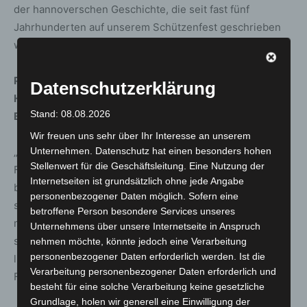
der hannoverschen Geschichte, die seit fast fünf
Jahrhunderten auf unserem Schützenfest geschrieben
wird.“
Paul-Eric Stolle, Präsident des Verbandes
Datenschutzerklärung
Hannoverscher Schützenvereine e.V., freut sich auf das
Stand: 08.08.2026
Bier und das Fest:
Wir freuen uns sehr über Ihr Interesse an unserem
Unternehmen. Datenschutz hat einen besonders hohen
„Das Einbrauen des Schützenfestbiers, mit dem uns die
Stellenwert für die Geschäftsleitung. Eine Nutzung der
Familie Aulich immer wieder gut bewirtet, ist ein Termin,
Internetseiten ist grundsätzlich ohne jede Angabe
bei dem ich noch nie gefehlt habe und bei dem ich auch
personenbezogener Daten möglich. Sofern eine
sehr gern schwere Säcke hebe. Das Schützenfest ist für
betroffene Person besondere Services unseres
mich der Höhepunkt des Jahres, und ich freue mich
Unternehmens über unsere Internetseite in Anspruch
sowohl auf die Neuheiten als auch über die
nehmen möchte, könnte jedoch eine Verarbeitung
personenbezogener Daten erforderlich werden. Ist die
liebgewonnenen Traditionen wie das Einbrauen und das
Verarbeitung personenbezogener Daten erforderlich und
Festbier später auf dem Platz.“
besteht für eine solche Verarbeitung keine gesetzliche
Grundlage, holen wir generell eine Einwilligung der