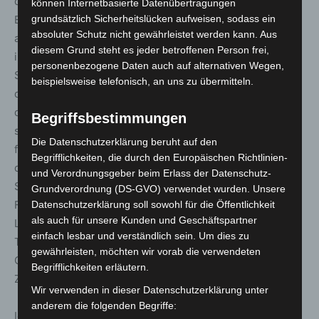
den Zusammenhalt feiert, Moderne und Tradition in
können Internetbasierte Datenübertragungen
grundsätzlich Sicherheitslücken aufweisen, sodass ein
Einklang bringt. Und zu der Tradition gehört natürlich
absoluter Schutz nicht gewährleistet werden kann. Aus
auch das Hanöversche Festbier. Das Festbier wird auch
diesem Grund steht es jeder betroffenen Person frei,
im Jahr 2024 ein fester Bestandteil der Seele des
personenbezogene Daten auch auf alternativen Wegen,
Schützenfestes sein und ich bin mir sicher, dass es
beispielsweise telefonisch, an uns zu übermitteln.
dieses Jahr wieder ein großartiges Bier geben wird, das
die Feierlichkeiten perfekt ergänzt. Ich freue mich schon
Begriffsbestimmungen
sehr, dass wir bald wieder mit einem Prosit und einem
Die Datenschutzerklärung beruht auf den
frisch gezapften „Hannöversch Festbier“ in der Hand, auf
Begrifflichkeiten, die durch den Europäischen Richtlinien-
die Verbindung von Tradition und Moderne beim größten
und Verordnungsgeber beim Erlass der Datenschutz-
Schützenfest der Welt in Hannover anstoßen. Möge das
Grundverordnung (DS-GVO) verwendet wurden. Unsere
Festbier den Geist der Vergangenheit mit der
Datenschutzerklärung soll sowohl für die Öffentlichkeit
als auch für unsere Kunden und Geschäftspartner
Lebendigkeit der Gegenwart vereinen und nicht nur
einfach lesbar und verständlich sein. Um dies zu
Traditionen ehren, sondern auch die Kraft der
gewährleisten, möchten wir vorab die verwendeten
Gemeinschaft und die Freude am Feiern in schwierigen
Begrifflichkeiten erläutern.
Zeiten hervorheben.
Wir verwenden in dieser Datenschutzerklärung unter
anderem die folgenden Begriffe:
Ich wünsche uns allen viel Erfolg beim Einbrauen und ein