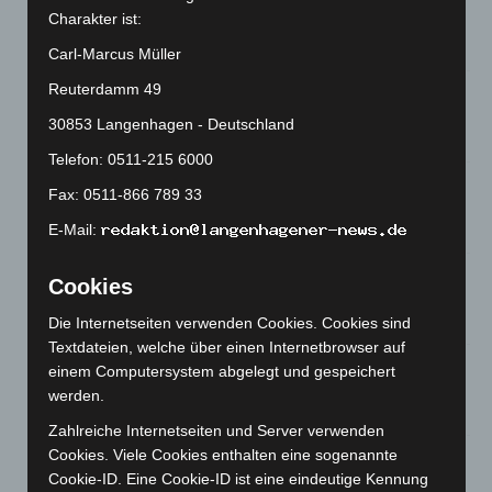
Kunst trifft Weingenuss: Barbara-Susann Mehring zeigt ihre
Charakter ist:
Werke im Jacques’ Wein-Depot Isernhagen
8. August 2026
Carl-Marcus Müller
Reuterdamm 49
A2: Zweite Turbobaustelle startet zwischen Hannover-West
und Bothfeld
30853 Langenhagen - Deutschland
8. August 2026
Telefon: 0511-215 6000
Niedersachsen: Feuerwehrkräfte kehren nach
Fax: 0511-866 789 33
Waldbrandeinsatz aus Spanien zurück
E-Mail:
7. August 2026
Hannover: Erste Tigermücken-Population in Niedersachsen
Cookies
entdeckt
7. August 2026
Die Internetseiten verwenden Cookies. Cookies sind
Textdateien, welche über einen Internetbrowser auf
Brand im „Haus der Begegnung“ in Neuwarmbüchen schnell
einem Computersystem abgelegt und gespeichert
eingedämmt
werden.
6. August 2026
Zahlreiche Internetseiten und Server verwenden
Cookies. Viele Cookies enthalten eine sogenannte
Region Hannover: 21 neue Notfallsanitäter starten beim
Cookie-ID. Eine Cookie-ID ist eine eindeutige Kennung
Roten Kreuz