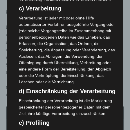
c) Verarbeitung
Phillipp Aulich teilt mit: „Wir werden 12.000 Liter brauen.
Verarbeitung ist jeder mit oder ohne Hilfe
automatisierter Verfahren ausgeführte Vorgang oder
Das Festbier wird auf dem Schützenplatz ausgeschenkt
jede solche Vorgangsreihe im Zusammenhang mit
und in unseren üblichen Gebinden, als Flaschen, Kannen
personenbezogenen Daten wie das Erheben, das
und in Fässern verschiedener Größe über den Handel
Erfassen, die Organisation, das Ordnen, die
verkauft. Der Verkauf läuft ab Ende Juni über alle gut
Speicherung, die Anpassung oder Veränderung, das
Auslesen, das Abfragen, die Verwendung, die
sortierten Supermärkte, nach Vorbestellung zur
Offenlegung durch Übermittlung, Verbreitung oder
Selbstabholung und online über unseren Shop mit
eine andere Form der Bereitstellung, den Abgleich
Lieferoption im Stadtgebiet.“
oder die Verknüpfung, die Einschränkung, das
Löschen oder die Vernichtung.
Nach dem Einbrauen muss das Festbier nun einige
d) Einschränkung der Verarbeitung
Wochen reifen.
Einschränkung der Verarbeitung ist die Markierung
gespeicherter personenbezogener Daten mit dem
1
von 2
Ziel, ihre künftige Verarbeitung einzuschränken.
e) Profiling