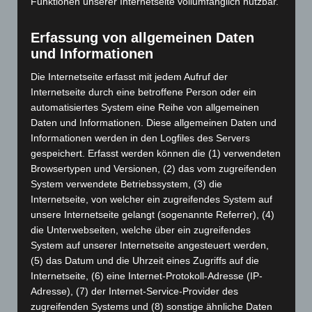
Funktionen unserer Internetseite vollumfänglich nutzbar.
November 2025
(114)
Erfassung von allgemeinen Daten
Oktober 2025
(112)
und Informationen
September 2025
(93)
Die Internetseite erfasst mit jedem Aufruf der
August 2025
(90)
Internetseite durch eine betroffene Person oder ein
Juli 2025
(90)
automatisiertes System eine Reihe von allgemeinen
Juni 2025
(103)
Daten und Informationen. Diese allgemeinen Daten und
Informationen werden in den Logfiles des Servers
Mai 2025
(112)
gespeichert. Erfasst werden können die (1) verwendeten
April 2025
(88)
Browsertypen und Versionen, (2) das vom zugreifenden
System verwendete Betriebssystem, (3) die
März 2025
(111)
Internetseite, von welcher ein zugreifendes System auf
Februar 2025
(96)
unsere Internetseite gelangt (sogenannte Referrer), (4)
Januar 2025
(88)
die Unterwebseiten, welche über ein zugreifendes
System auf unserer Internetseite angesteuert werden,
Dezember 2024
(89)
(5) das Datum und die Uhrzeit eines Zugriffs auf die
November 2024
(94)
Internetseite, (6) eine Internet-Protokoll-Adresse (IP-
Oktober 2024
(93)
Adresse), (7) der Internet-Service-Provider des
zugreifenden Systems und (8) sonstige ähnliche Daten
September 2024
(112)