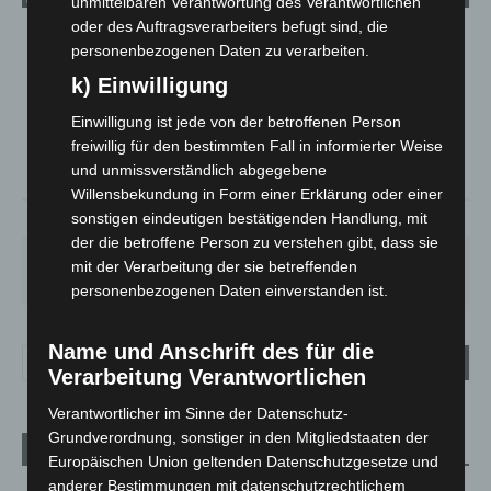
unmittelbaren Verantwortung des Verantwortlichen
oder des Auftragsverarbeiters befugt sind, die
LANGENHAGEN
personenbezogenen Daten zu verarbeiten.
Klarer Himmel
k) Einwilligung
°
25.5
°
C
25.1
Einwilligung ist jede von der betroffenen Person
freiwillig für den bestimmten Fall in informierter Weise
°
24.4
und unmissverständlich abgegebene
Willensbekundung in Form einer Erklärung oder einer
sonstigen eindeutigen bestätigenden Handlung, mit
34%
2.6m/s
6%
der die betroffene Person zu verstehen gibt, dass sie
SA.
SO.
MO.
DI.
MI.
mit der Verarbeitung der sie betreffenden
26
°
34
°
26
°
23
°
26
°
personenbezogenen Daten einverstanden ist.
Name und Anschrift des für die
Verarbeitung Verantwortlichen
Verantwortlicher im Sinne der Datenschutz-
Grundverordnung, sonstiger in den Mitgliedstaaten der
Aktuelle Beiträge
Europäischen Union geltenden Datenschutzgesetze und
anderer Bestimmungen mit datenschutzrechtlichem