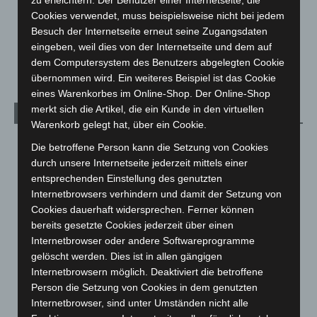
Über uns
1
Cookies verwendet, muss beispielsweise nicht bei jedem
Besuch der Internetseite erneut seine Zugangsdaten
Veranstaltungen
1.888
eingeben, weil dies von der Internetseite und dem auf
Welt
1.271
dem Computersystem des Benutzers abgelegten Cookie
übernommen wird. Ein weiteres Beispiel ist das Cookie
eines Warenkorbes im Online-Shop. Der Online-Shop
merkt sich die Artikel, die ein Kunde in den virtuellen
Archiv
Warenkorb gelegt hat, über ein Cookie.
August 2026
(14)
Die betroffene Person kann die Setzung von Cookies
durch unsere Internetseite jederzeit mittels einer
Juli 2026
(73)
entsprechenden Einstellung des genutzten
Juni 2026
(139)
Internetbrowsers verhindern und damit der Setzung von
Mai 2026
(99)
Cookies dauerhaft widersprechen. Ferner können
bereits gesetzte Cookies jederzeit über einen
April 2026
(99)
Internetbrowser oder andere Softwareprogramme
März 2026
(115)
gelöscht werden. Dies ist in allen gängigen
Februar 2026
(109)
Internetbrowsern möglich. Deaktiviert die betroffene
Person die Setzung von Cookies in dem genutzten
Januar 2026
(122)
Internetbrowser, sind unter Umständen nicht alle
Dezember 2025
(103)