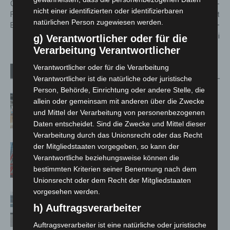
Coole T-Shirts für den
Das MHH-
nicht einer identifizierten oder identifizierbaren
Feuerwehrnachwuchs in
Symphonieorchester spielt
natürlichen Person zugewiesen werden.
Engelbostel
Rachmaninow und Dvořák –
Eintritt frei
g) Verantwortlicher oder für die
Verarbeitung Verantwortlicher
Verantwortlicher oder für die Verarbeitung
Verwandte Artikel
Mehr vom Autor
Verantwortlicher ist die natürliche oder juristische
Person, Behörde, Einrichtung oder andere Stelle, die
Kunst trifft Weingenuss: Barbara-
allein oder gemeinsam mit anderen über die Zwecke
Susann Mehring zeigt ihre Werke im
und Mittel der Verarbeitung von personenbezogenen
Jacques’ Wein-Depot Isernhagen
Daten entscheidet. Sind die Zwecke und Mittel dieser
Verarbeitung durch das Unionsrecht oder das Recht
der Mitgliedstaaten vorgegeben, so kann der
A2: Zweite Turbobaustelle startet
Verantwortliche beziehungsweise können die
zwischen Hannover-West und
bestimmten Kriterien seiner Benennung nach dem
Bothfeld
Unionsrecht oder dem Recht der Mitgliedstaaten
vorgesehen werden.
Niedersachsen: Feuerwehrkräfte
h) Auftragsverarbeiter
kehren nach Waldbrandeinsatz aus
Spanien zurück
Auftragsverarbeiter ist eine natürliche oder juristische