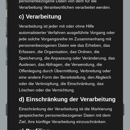
personenbezogene Daten von dem für die
Verarbeitung Verantwortlichen verarbeitet werden.
c) Verarbeitung
Langenhagen: Autofahrer mit 3,17
Verarbeitung ist jeder mit oder ohne Hilfe
Promille aus dem Verkehr gezogen
automatisierter Verfahren ausgeführte Vorgang oder
jede solche Vorgangsreihe im Zusammenhang mit
personenbezogenen Daten wie das Erheben, das
Blaulichtmeile Langenhagen 2026:
Erfassen, die Organisation, das Ordnen, die
Polizei, Feuerwehr und Rettung
Speicherung, die Anpassung oder Veränderung, das
hautnah erleben
Auslesen, das Abfragen, die Verwendung, die
Offenlegung durch Übermittlung, Verbreitung oder
eine andere Form der Bereitstellung, den Abgleich
oder die Verknüpfung, die Einschränkung, das
Löschen oder die Vernichtung.
d) Einschränkung der Verarbeitung
Wetter
Einschränkung der Verarbeitung ist die Markierung
gespeicherter personenbezogener Daten mit dem
Ziel, ihre künftige Verarbeitung einzuschränken.
LANGENHAGEN