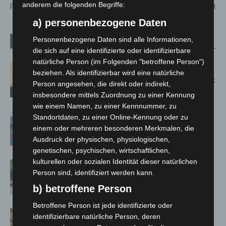
anderem die folgenden Begriffe:
Region Hannover
flüchtet
a) personenbezogene Daten
Personenbezogene Daten sind alle Informationen,
Verwandte Artikel
Mehr vom Autor
die sich auf eine identifizierte oder identifizierbare
natürliche Person (im Folgenden "betroffene Person")
Hannover: Erste Tigermücken-
beziehen. Als identifizierbar wird eine natürliche
Population in Niedersachsen entdeckt
Person angesehen, die direkt oder indirekt,
insbesondere mittels Zuordnung zu einer Kennung
wie einem Namen, zu einer Kennnummer, zu
Mann läuft mit Hockeyschläger über
Standortdaten, zu einer Online-Kennung oder zu
A7 – Polizei sucht Zeugen
einem oder mehreren besonderen Merkmalen, die
Ausdruck der physischen, physiologischen,
genetischen, psychischen, wirtschaftlichen,
kulturellen oder sozialen Identität dieser natürlichen
Gasleitung bei McDonald’s-Umbau in
Person sind, identifiziert werden kann.
Langenhagen beschädigt
b) betroffene Person
Betroffene Person ist jede identifizierte oder
Hannover Klassik Open Air 2026:
identifizierbare natürliche Person, deren
Französische Oper im Maschpark