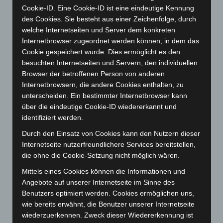
Juni 2024
(107)
Cookie-ID. Eine Cookie-ID ist eine eindeutige Kennung
des Cookies. Sie besteht aus einer Zeichenfolge, durch
Mai 2024
(149)
welche Internetseiten und Server dem konkreten
April 2024
(102)
Internetbrowser zugeordnet werden können, in dem das
März 2024
(103)
Cookie gespeichert wurde. Dies ermöglicht es den
besuchten Internetseiten und Servern, den individuellen
Februar 2024
(103)
Browser der betroffenen Person von anderen
Januar 2024
(111)
Internetbrowsern, die andere Cookies enthalten, zu
unterscheiden. Ein bestimmter Internetbrowser kann
Dezember 2023
(130)
über die eindeutige Cookie-ID wiedererkannt und
November 2023
(130)
identifiziert werden.
Oktober 2023
(114)
Durch den Einsatz von Cookies kann den Nutzern dieser
September 2023
(133)
Internetseite nutzerfreundlichere Services bereitstellen,
die ohne die Cookie-Setzung nicht möglich wären.
August 2023
(134)
Juli 2023
(118)
Mittels eines Cookies können die Informationen und
Angebote auf unserer Internetseite im Sinne des
Juni 2023
(142)
Benutzers optimiert werden. Cookies ermöglichen uns,
Mai 2023
(139)
wie bereits erwähnt, die Benutzer unserer Internetseite
wiederzuerkennen. Zweck dieser Wiedererkennung ist
April 2023
(155)