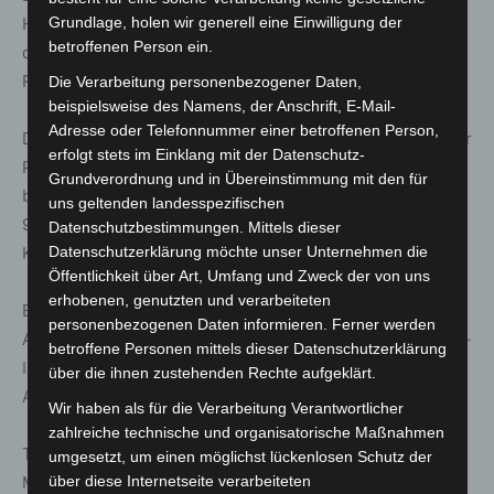
Grundlage, holen wir generell eine Einwilligung der
Haus der Jugend entgegengenommen. Danach werden
betroffenen Person ein.
die via E-Mail und Telefon eingegangenen
Reservierungen bearbeitet.
Die Verarbeitung personenbezogener Daten,
beispielsweise des Namens, der Anschrift, E-Mail-
Adresse oder Telefonnummer einer betroffenen Person,
Das Anmeldebüro im Haus der Jugend, am Langenforther
erfolgt stets im Einklang mit der Datenschutz-
Platz 1, ist montags von 7.30 Uhr – 18.00 Uhr, dienstags
Grundverordnung und in Übereinstimmung mit den für
bis donnerstags von 9.00 Uhr- 17.00 Uhr und freitags von
uns geltenden landesspezifischen
9.00 Uhr- 14.00 Uhr geöffnet. Eine Bezahlung mit EC-
Datenschutzbestimmungen. Mittels dieser
Datenschutzerklärung möchte unser Unternehmen die
Karte ist möglich.
Öffentlichkeit über Art, Umfang und Zweck der von uns
erhobenen, genutzten und verarbeiteten
Einzelheiten zu dem kompletten Programm mit Zeit-,
personenbezogenen Daten informieren. Ferner werden
Alters- und Preisangaben können online unter
www.kiju-
betroffene Personen mittels dieser Datenschutzerklärung
langenhagen.de
eingesehen werden. Dort ist auch das
über die ihnen zustehenden Rechte aufgeklärt.
Anmeldeformular als Download zu finden.
Wir haben als für die Verarbeitung Verantwortlicher
zahlreiche technische und organisatorische Maßnahmen
Telefonische Auskünfte zu den Angeboten erteilen die
umgesetzt, um einen möglichst lückenlosen Schutz der
über diese Internetseite verarbeiteten
Mitarbeiterinnen und Mitarbeiter der Abteilung Kinder,