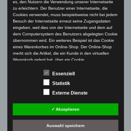
es, den Nutzern die Verwendung unserer Internetseite
März 2023
(174)
zu erleichtern. Der Benutzer einer Internetseite, die
Februar 2023
(154)
Cookies verwendet, muss beispielsweise nicht bei jedem
Besuch der Internetseite erneut seine Zugangsdaten
Januar 2023
(140)
eingeben, weil dies von der Internetseite und dem auf
Dezember 2022
(130)
dem Computersystem des Benutzers abgelegten Cookie
November 2022
(167)
übernommen wird. Ein weiteres Beispiel ist das Cookie
eines Warenkorbes im Online-Shop. Der Online-Shop
Oktober 2022
(166)
merkt sich die Artikel, die ein Kunde in den virtuellen
September 2022
(205)
Warenkorb gelegt hat, über ein Cookie.
August 2022
(166)
Die betroffene Person kann die Setzung von Cookies
Essenziell
Juli 2022
(133)
durch unsere Internetseite jederzeit mittels einer
entsprechenden Einstellung des genutzten
Statistik
Juni 2022
(167)
Internetbrowsers verhindern und damit der Setzung von
Mai 2022
(177)
Externe Dienste
Cookies dauerhaft widersprechen. Ferner können
April 2022
(198)
bereits gesetzte Cookies jederzeit über einen
Internetbrowser oder andere Softwareprogramme
✓ Akzeptieren
März 2022
(221)
gelöscht werden. Dies ist in allen gängigen
Februar 2022
(189)
Internetbrowsern möglich. Deaktiviert die betroffene
Auswahl speichern
Person die Setzung von Cookies in dem genutzten
Januar 2022
(190)