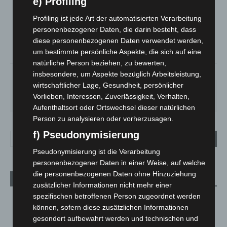
e) Profiling
Bedeckt
Profiling ist jede Art der automatisierten Verarbeitung
°
20.7
°
C
19.7
personenbezogener Daten, die darin besteht, dass
diese personenbezogenen Daten verwendet werden,
°
18.8
um bestimmte persönliche Aspekte, die sich auf eine
natürliche Person beziehen, zu bewerten,
58%
3.1m/s
98%
insbesondere, um Aspekte bezüglich Arbeitsleistung,
wirtschaftlicher Lage, Gesundheit, persönlicher
FR.
SA.
SO.
MO.
DI.
Vorlieben, Interessen, Zuverlässigkeit, Verhalten,
21
°
27
°
33
°
29
°
24
°
Aufenthaltsort oder Ortswechsel dieser natürlichen
Person zu analysieren oder vorherzusagen.
f) Pseudonymisierung
Pseudonymisierung ist die Verarbeitung
personenbezogener Daten in einer Weise, auf welche
die personenbezogenen Daten ohne Hinzuziehung
Aktuelle Beiträge
zusätzlicher Informationen nicht mehr einer
spezifischen betroffenen Person zugeordnet werden
Niedersachsen: Feuerwehrkräfte kehren nach
können, sofern diese zusätzlichen Informationen
Waldbrandeinsatz aus Spanien zurück
gesondert aufbewahrt werden und technischen und
7. August 2026