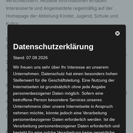
verschlechtern. Aktuelle Informationen erhalten
Interessierte und Angemeldete regelmäßig auf der
Homepage der Abteilung Kinder, Jugend, Schule und
Kultur.
Der
Anmeldebeginn für die Ferienangebote Nr. 1 bis
Datenschutzerklärung
36
ist Montag, der 21. Juni 2021. Ab Dienstag, den 22.
Juni 2021 werden die
Anmeldungen für die Angebote Nr.
Stand: 07.08.2026
37 bis 61
entgegengenommen. An beiden Tagen ist eine
Wir freuen uns sehr über Ihr Interesse an unserem
Anmeldung von 7.30 bis 18.00 Uhr möglich.
Unternehmen. Datenschutz hat einen besonders hohen
Stellenwert für die Geschäftsleitung. Eine Nutzung der
Eine Reservierung per Mail oder telefonisch ist ab
Internetseiten ist grundsätzlich ohne jede Angabe
Anmeldebeginn ebenfalls möglich. Dafür bitte eine E-Mail
personenbezogener Daten möglich. Sofern eine
betroffene Person besondere Services unseres
an
kiju@langenhagen.de
senden mit der Angabe von
Unternehmens über unsere Internetseite in Anspruch
Angebotsnamen und -nummer, Ihrer Telefonnummer,
nehmen möchte, könnte jedoch eine Verarbeitung
Ihrem vollständigen Namen und dem Alter des Kindes.
personenbezogener Daten erforderlich werden. Ist die
Verarbeitung personenbezogener Daten erforderlich und
Es werden zuerst die persönlichen Anmeldungen im
besteht für eine solche Verarbeitung keine gesetzliche