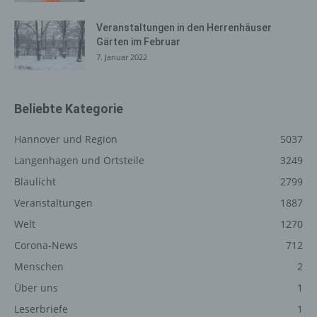
einen oder mehrere Auftragsverarbeiter, beispielsweise
einen Paketdienstleister, veranlassen, der die
Veranstaltungen in den Herrenhäuser
personenbezogenen Daten ebenfalls ausschließlich für
Gärten im Februar
eine interne Verwendung, die dem für die Verarbeitung
7. Januar 2022
Verantwortlichen zuzurechnen ist, nutzt.
Durch eine Registrierung auf der Internetseite des für die
Beliebte Kategorie
Verarbeitung Verantwortlichen wird ferner die vom
Internet-Service-Provider (ISP) der betroffenen Person
Hannover und Region
5037
vergebene IP-Adresse, das Datum sowie die Uhrzeit der
Registrierung gespeichert. Die Speicherung dieser Daten
Langenhagen und Ortsteile
3249
erfolgt vor dem Hintergrund, dass nur so der Missbrauch
Blaulicht
2799
unserer Dienste verhindert werden kann, und diese
Veranstaltungen
1887
Daten im Bedarfsfall ermöglichen, begangene Straftaten
aufzuklären. Insofern ist die Speicherung dieser Daten
Welt
1270
zur Absicherung des für die Verarbeitung
Corona-News
712
Verantwortlichen erforderlich. Eine Weitergabe dieser
Daten an Dritte erfolgt grundsätzlich nicht, sofern keine
Menschen
2
gesetzliche Pflicht zur Weitergabe besteht oder die
Über uns
1
Weitergabe der Strafverfolgung dient.
Leserbriefe
1