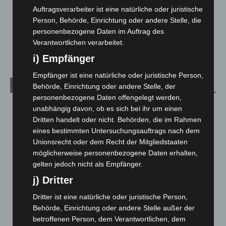
Auftragsverarbeiter ist eine natürliche oder juristische
5. August 2026
Person, Behörde, Einrichtung oder andere Stelle, die
personenbezogene Daten im Auftrag des
Anklage nach Abschaltung von „Archetyp Market“ erhoben
Verantwortlichen verarbeitet.
3. August 2026
i) Empfänger
Empfänger ist eine natürliche oder juristische Person,
Kategorien
Behörde, Einrichtung oder andere Stelle, der
personenbezogene Daten offengelegt werden,
Blaulicht
2.799
unabhängig davon, ob es sich bei ihr um einen
Dritten handelt oder nicht. Behörden, die im Rahmen
Corona-News
712
eines bestimmten Untersuchungsauftrags nach dem
Hannover und Region
5.037
Unionsrecht oder dem Recht der Mitgliedstaaten
Langenhagen und Ortsteile
3.250
möglicherweise personenbezogene Daten erhalten,
gelten jedoch nicht als Empfänger.
Leserbriefe
1
j) Dritter
Menschen
2
Dritter ist eine natürliche oder juristische Person,
Über uns
1
Behörde, Einrichtung oder andere Stelle außer der
Veranstaltungen
1.887
betroffenen Person, dem Verantwortlichen, dem