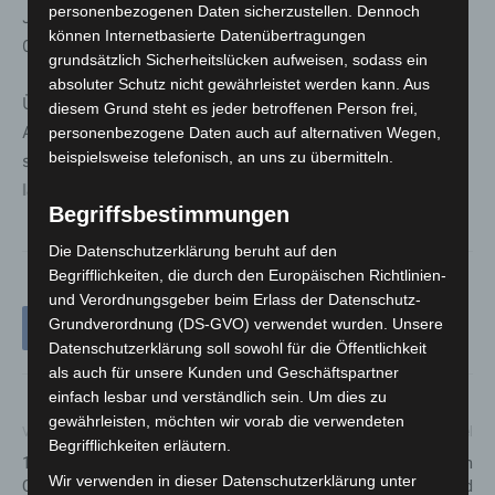
personenbezogenen Daten sicherzustellen. Dennoch
Jugend, Schule und Kultur gerne unter der Rufnummer
können Internetbasierte Datenübertragungen
0511 7307-9950.
grundsätzlich Sicherheitslücken aufweisen, sodass ein
absoluter Schutz nicht gewährleistet werden kann. Aus
Übrigens, wer immer aktuell über die Angebote der
diesem Grund steht es jeder betroffenen Person frei,
Abteilung Kinder, Jugend, Schule und Kultur informiert
personenbezogene Daten auch auf alternativen Wegen,
beispielsweise telefonisch, an uns zu übermitteln.
sein möchte, kann sich auf der Homepage
www.kiju-
langenhagen.de
auch für einen Newsletter anmelden.
Begriffsbestimmungen
Die Datenschutzerklärung beruht auf den
Begrifflichkeiten, die durch den Europäischen Richtlinien-
und Verordnungsgeber beim Erlass der Datenschutz-
Grundverordnung (DS-GVO) verwendet wurden. Unsere
Datenschutzerklärung soll sowohl für die Öffentlichkeit
als auch für unsere Kunden und Geschäftspartner
einfach lesbar und verständlich sein. Um dies zu
gewährleisten, möchten wir vorab die verwendeten
Vorheriger Artikel
Nächster Artikel
Begrifflichkeiten erläutern.
16.06.2021 – Update zu den
Zeugenaufruf: Lkw fährt in
Wir verwenden in dieser Datenschutzerklärung unter
Covid-19 Neuinfektionen in der
Langenhagen auf Pkw auf und