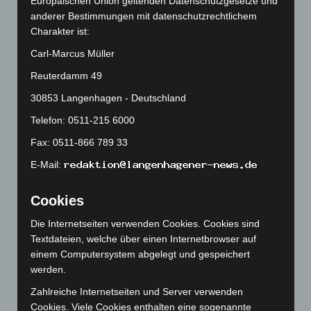
Europäischen Union geltenden Datenschutzgesetze und
September 2025
(93)
anderer Bestimmungen mit datenschutzrechtlichem
August 2025
(90)
Charakter ist:
Juli 2025
(90)
Carl-Marcus Müller
Juni 2025
(103)
Reuterdamm 49
Mai 2025
(112)
30853 Langenhagen - Deutschland
April 2025
(88)
Telefon: 0511-215 6000
März 2025
(111)
Fax: 0511-866 789 33
Februar 2025
(96)
E-Mail:
Januar 2025
(88)
Dezember 2024
(89)
Cookies
November 2024
(94)
Die Internetseiten verwenden Cookies. Cookies sind
Oktober 2024
(93)
Textdateien, welche über einen Internetbrowser auf
einem Computersystem abgelegt und gespeichert
September 2024
(112)
werden.
August 2024
(107)
Zahlreiche Internetseiten und Server verwenden
Juli 2024
(89)
Cookies. Viele Cookies enthalten eine sogenannte