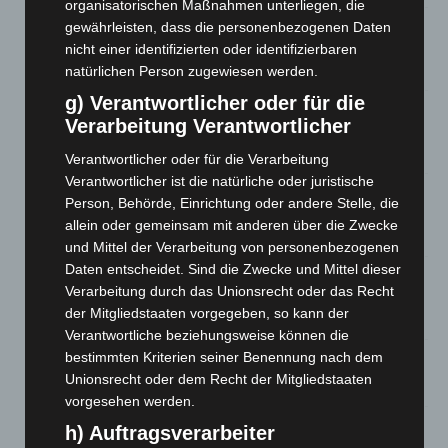
organisatorischen Maßnahmen unterliegen, die
Hannover: Erste Tigermücken-Population in Niedersachsen
gewährleisten, dass die personenbezogenen Daten
entdeckt
nicht einer identifizierten oder identifizierbaren
7. August 2026
natürlichen Person zugewiesen werden.
g) Verantwortlicher oder für die
Brand im „Haus der Begegnung“ in Neuwarmbüchen schnell
Verarbeitung Verantwortlicher
eingedämmt
6. August 2026
Verantwortlicher oder für die Verarbeitung
Verantwortlicher ist die natürliche oder juristische
Region Hannover: 21 neue Notfallsanitäter starten beim
Person, Behörde, Einrichtung oder andere Stelle, die
Roten Kreuz
allein oder gemeinsam mit anderen über die Zwecke
5. August 2026
und Mittel der Verarbeitung von personenbezogenen
Daten entscheidet. Sind die Zwecke und Mittel dieser
Mann läuft mit Hockeyschläger über A7 – Polizei sucht
Verarbeitung durch das Unionsrecht oder das Recht
Zeugen
der Mitgliedstaaten vorgegeben, so kann der
5. August 2026
Verantwortliche beziehungsweise können die
bestimmten Kriterien seiner Benennung nach dem
Celle: Mensch stirbt bei Bagger-Unfall auf Baustelle
Unionsrecht oder dem Recht der Mitgliedstaaten
5. August 2026
vorgesehen werden.
Gasleitung bei McDonald’s-Umbau in Langenhagen
h) Auftragsverarbeiter
beschädigt