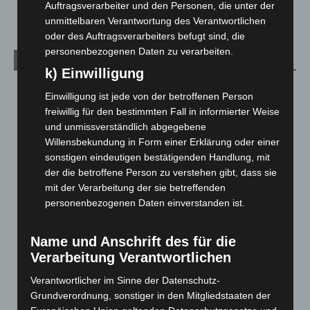
Welt
1.270
Auftragsverarbeiter und den Personen, die unter der
unmittelbaren Verantwortung des Verantwortlichen
oder des Auftragsverarbeiters befugt sind, die
personenbezogenen Daten zu verarbeiten.
Archiv
k) Einwilligung
August 2026
(12)
Einwilligung ist jede von der betroffenen Person
Juli 2026
(73)
freiwillig für den bestimmten Fall in informierter Weise
und unmissverständlich abgegebene
Juni 2026
(139)
Willensbekundung in Form einer Erklärung oder einer
Mai 2026
(99)
sonstigen eindeutigen bestätigenden Handlung, mit
der die betroffene Person zu verstehen gibt, dass sie
April 2026
(99)
mit der Verarbeitung der sie betreffenden
März 2026
(115)
personenbezogenen Daten einverstanden ist.
Februar 2026
(109)
Januar 2026
(122)
Name und Anschrift des für die
Verarbeitung Verantwortlichen
Dezember 2025
(103)
November 2025
(114)
Verantwortlicher im Sinne der Datenschutz-
Grundverordnung, sonstiger in den Mitgliedstaaten der
Oktober 2025
(112)