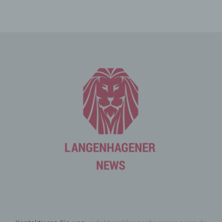
Die betroffene Person kann die Setzung von Cookies
durch unsere Internetseite jederzeit mittels einer
entsprechenden Einstellung des genutzten
Internetbrowsers verhindern und damit der Setzung von
Cookies dauerhaft widersprechen. Ferner können
bereits gesetzte Cookies jederzeit über einen
Internetbrowser oder andere Softwareprogramme
gelöscht werden. Dies ist in allen gängigen
Internetbrowsern möglich. Deaktiviert die betroffene
Person die Setzung von Cookies in dem genutzten
Internetbrowser, sind unter Umständen nicht alle
Funktionen unserer Internetseite vollumfänglich nutzbar.
Erfassung von allgemeinen Daten
und Informationen
Die Internetseite erfasst mit jedem Aufruf der
Internetseite durch eine betroffene Person oder ein
automatisiertes System eine Reihe von allgemeinen
Daten und Informationen. Diese allgemeinen Daten und