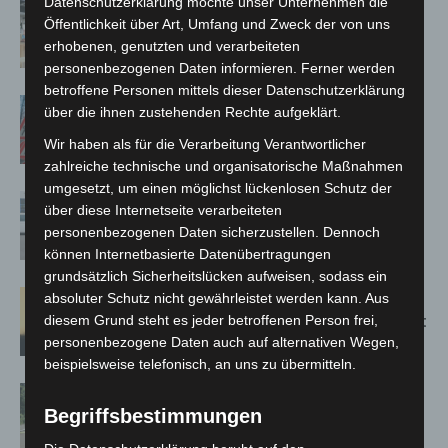
Datenschutzerklärung möchte unser Unternehmen die
Kunst trifft Weingenuss: Barbara-
Öffentlichkeit über Art, Umfang und Zweck der von uns
Susann Mehring zeigt ihre Werke im
erhobenen, genutzten und verarbeiteten
Jacques’ Wein-Depot Isernhagen
personenbezogenen Daten informieren. Ferner werden
betroffene Personen mittels dieser Datenschutzerklärung
A2: Zweite Turbobaustelle startet
über die ihnen zustehenden Rechte aufgeklärt.
zwischen Hannover-West und
Wir haben als für die Verarbeitung Verantwortlicher
Bothfeld
zahlreiche technische und organisatorische Maßnahmen
umgesetzt, um einen möglichst lückenlosen Schutz der
Niedersachsen: Feuerwehrkräfte
über diese Internetseite verarbeiteten
kehren nach Waldbrandeinsatz aus
personenbezogenen Daten sicherzustellen. Dennoch
Spanien zurück
können Internetbasierte Datenübertragungen
grundsätzlich Sicherheitslücken aufweisen, sodass ein
Hannover: Erste Tigermücken-
absoluter Schutz nicht gewährleistet werden kann. Aus
Population in Niedersachsen entdeckt
diesem Grund steht es jeder betroffenen Person frei,
personenbezogene Daten auch auf alternativen Wegen,
beispielsweise telefonisch, an uns zu übermitteln.
Brand im „Haus der Begegnung“ in
Begriffsbestimmungen
Neuwarmbüchen schnell eingedämmt