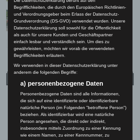
Die Datenschutzerklärung beruht auf den
Begrifflichkeiten, die durch den Europäischen Richtlinien-
Region Hannover: 21 neue
und Verordnungsgeber beim Erlass der Datenschutz-
Notfallsanitäter starten beim Roten
Grundverordnung (DS-GVO) verwendet wurden. Unsere
Kreuz
Datenschutzerklärung soll sowohl für die Öffentlichkeit
als auch für unsere Kunden und Geschäftspartner
einfach lesbar und verständlich sein. Um dies zu
gewährleisten, möchten wir vorab die verwendeten
Begrifflichkeiten erläutern.
Wir verwenden in dieser Datenschutzerklärung unter
anderem die folgenden Begriffe:
Wetter
a) personenbezogene Daten
Personenbezogene Daten sind alle Informationen,
LANGENHAGEN
die sich auf eine identifizierte oder identifizierbare
Klarer Himmel
natürliche Person (im Folgenden "betroffene Person")
°
beziehen. Als identifizierbar wird eine natürliche
21.6
°
C
20.9
Person angesehen, die direkt oder indirekt,
°
insbesondere mittels Zuordnung zu einer Kennung
20.5
wie einem Namen, zu einer Kennnummer, zu