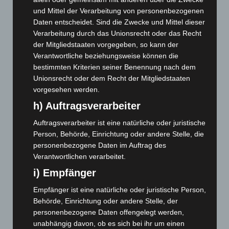
August 2026
(14)
und Mittel der Verarbeitung von personenbezogenen
Daten entscheidet. Sind die Zwecke und Mittel dieser
Juli 2026
(73)
Verarbeitung durch das Unionsrecht oder das Recht
Juni 2026
(139)
der Mitgliedstaaten vorgegeben, so kann der
Verantwortliche beziehungsweise können die
Mai 2026
(99)
bestimmten Kriterien seiner Benennung nach dem
April 2026
(99)
Unionsrecht oder dem Recht der Mitgliedstaaten
März 2026
(115)
vorgesehen werden.
Februar 2026
(109)
h) Auftragsverarbeiter
Januar 2026
(122)
Auftragsverarbeiter ist eine natürliche oder juristische
Dezember 2025
(103)
Person, Behörde, Einrichtung oder andere Stelle, die
personenbezogene Daten im Auftrag des
November 2025
(114)
Verantwortlichen verarbeitet.
Oktober 2025
(112)
i) Empfänger
September 2025
(93)
Empfänger ist eine natürliche oder juristische Person,
August 2025
(90)
Behörde, Einrichtung oder andere Stelle, der
Juli 2025
(90)
personenbezogene Daten offengelegt werden,
unabhängig davon, ob es sich bei ihr um einen
Juni 2025
(103)