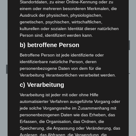
Standortdaten, zu einer Online-Kennung oder zu
51%
1.8m/s
2%
einem oder mehreren besonderen Merkmalen, die
Ausdruck der physischen, physiologischen,
SA.
SO.
MO.
DI.
MI.
21
°
34
°
29
°
23
°
26
°
genetischen, psychischen, wirtschaftlichen,
kulturellen oder sozialen Identität dieser natürlichen
Person sind, identifiziert werden kann.
b) betroffene Person
Betroffene Person ist jede identifizierte oder
identifizierbare natürliche Person, deren
personenbezogene Daten von dem für die
Aktuelle Beiträge
Verarbeitung Verantwortlichen verarbeitet werden.
Kunst trifft Weingenuss: Barbara-Susann Mehring zeigt ihre
c) Verarbeitung
Werke im Jacques’ Wein-Depot Isernhagen
8. August 2026
Verarbeitung ist jeder mit oder ohne Hilfe
automatisierter Verfahren ausgeführte Vorgang oder
A2: Zweite Turbobaustelle startet zwischen Hannover-West
jede solche Vorgangsreihe im Zusammenhang mit
und Bothfeld
personenbezogenen Daten wie das Erheben, das
8. August 2026
Erfassen, die Organisation, das Ordnen, die
Speicherung, die Anpassung oder Veränderung, das
Niedersachsen: Feuerwehrkräfte kehren nach
Auslesen, das Abfragen, die Verwendung, die