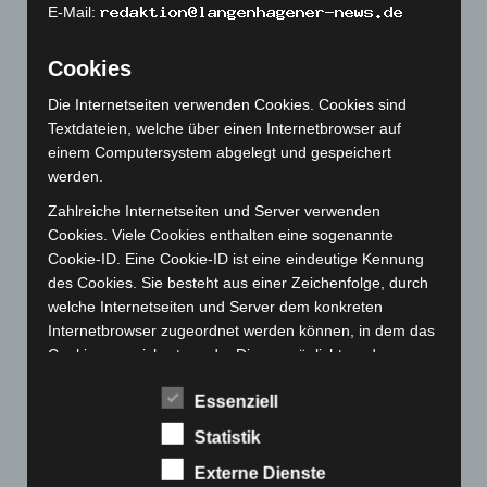
E-Mail:
November 2022
(167)
Oktober 2022
(166)
Cookies
September 2022
(205)
Die Internetseiten verwenden Cookies. Cookies sind
August 2022
(166)
Textdateien, welche über einen Internetbrowser auf
einem Computersystem abgelegt und gespeichert
Juli 2022
(133)
werden.
Juni 2022
(167)
Zahlreiche Internetseiten und Server verwenden
Mai 2022
(177)
Cookies. Viele Cookies enthalten eine sogenannte
April 2022
(198)
Cookie-ID. Eine Cookie-ID ist eine eindeutige Kennung
des Cookies. Sie besteht aus einer Zeichenfolge, durch
März 2022
(221)
welche Internetseiten und Server dem konkreten
Februar 2022
(189)
Internetbrowser zugeordnet werden können, in dem das
Januar 2022
(190)
Cookie gespeichert wurde. Dies ermöglicht es den
besuchten Internetseiten und Servern, den individuellen
Dezember 2021
(204)
Essenziell
Browser der betroffenen Person von anderen
November 2021
(215)
Internetbrowsern, die andere Cookies enthalten, zu
Statistik
unterscheiden. Ein bestimmter Internetbrowser kann
Oktober 2021
(171)
Externe Dienste
über die eindeutige Cookie-ID wiedererkannt und
September 2021
(180)