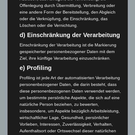
Waldbrandeinsatz aus Spanien zurück
Offenlegung durch Übermittlung, Verbreitung oder
7. August 2026
eine andere Form der Bereitstellung, den Abgleich
oder die Verknüpfung, die Einschränkung, das
Hannover: Erste Tigermücken-Population in Niedersachsen
Löschen oder die Vernichtung.
entdeckt
7. August 2026
d) Einschränkung der Verarbeitung
Einschränkung der Verarbeitung ist die Markierung
Brand im „Haus der Begegnung“ in Neuwarmbüchen schnell
eingedämmt
gespeicherter personenbezogener Daten mit dem
Ziel, ihre künftige Verarbeitung einzuschränken.
6. August 2026
e) Profiling
Region Hannover: 21 neue Notfallsanitäter starten beim
Roten Kreuz
Profiling ist jede Art der automatisierten Verarbeitung
5. August 2026
personenbezogener Daten, die darin besteht, dass
diese personenbezogenen Daten verwendet werden,
Mann läuft mit Hockeyschläger über A7 – Polizei sucht
um bestimmte persönliche Aspekte, die sich auf eine
Zeugen
natürliche Person beziehen, zu bewerten,
5. August 2026
insbesondere, um Aspekte bezüglich Arbeitsleistung,
wirtschaftlicher Lage, Gesundheit, persönlicher
Celle: Mensch stirbt bei Bagger-Unfall auf Baustelle
Vorlieben, Interessen, Zuverlässigkeit, Verhalten,
5. August 2026
Aufenthaltsort oder Ortswechsel dieser natürlichen