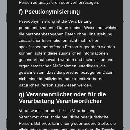
Person zu analysieren oder vorherzusagen.
f) Pseudonymisierung
Kategorien
Pseudonymisierung ist die Verarbeitung
personenbezogener Daten in einer Weise, auf welche
Blaulicht
2.799
die personenbezogenen Daten ohne Hinzuziehung
Corona-News
712
zusätzlicher Informationen nicht mehr einer
spezifischen betroffenen Person zugeordnet werden
Hannover und Region
5.039
können, sofern diese zusätzlichen Informationen
Langenhagen und Ortsteile
3.252
gesondert aufbewahrt werden und technischen und
Leserbriefe
1
organisatorischen Maßnahmen unterliegen, die
gewährleisten, dass die personenbezogenen Daten
Menschen
2
nicht einer identifizierten oder identifizierbaren
Über uns
1
natürlichen Person zugewiesen werden.
Veranstaltungen
1.888
g) Verantwortlicher oder für die
Welt
1.271
Verarbeitung Verantwortlicher
Verantwortlicher oder für die Verarbeitung
Verantwortlicher ist die natürliche oder juristische
Person, Behörde, Einrichtung oder andere Stelle, die
Archiv
allein oder gemeinsam mit anderen über die Zwecke