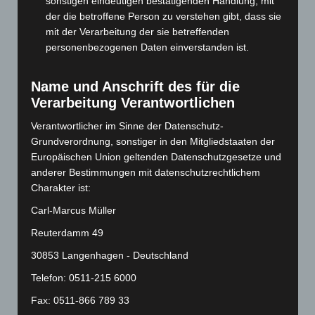
sonstigen eindeutigen bestätigenden Handlung, mit
der die betroffene Person zu verstehen gibt, dass sie
Februar 2024
(103)
mit der Verarbeitung der sie betreffenden
Januar 2024
(111)
personenbezogenen Daten einverstanden ist.
Dezember 2023
(130)
November 2023
(130)
Name und Anschrift des für die
Verarbeitung Verantwortlichen
Oktober 2023
(114)
September 2023
(133)
Verantwortlicher im Sinne der Datenschutz-
Grundverordnung, sonstiger in den Mitgliedstaaten der
August 2023
(134)
Europäischen Union geltenden Datenschutzgesetze und
Juli 2023
(118)
anderer Bestimmungen mit datenschutzrechtlichem
Juni 2023
(142)
Charakter ist:
Mai 2023
(139)
Carl-Marcus Müller
April 2023
(155)
Reuterdamm 49
März 2023
(174)
30853 Langenhagen - Deutschland
Februar 2023
(154)
Telefon: 0511-215 6000
Januar 2023
(140)
Fax: 0511-866 789 33
Dezember 2022
(130)