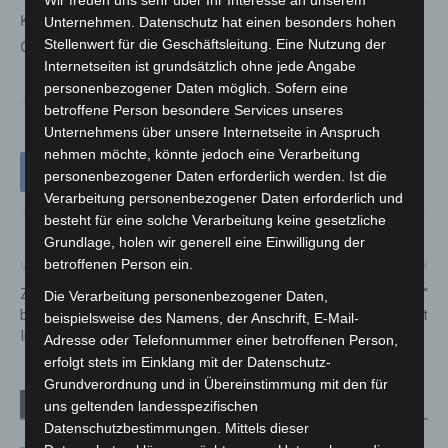
Wir freuen uns sehr über Ihr Interesse an unserem
Katastrophenschutzes erwerben und an das
Unternehmen. Datenschutz hat einen besonders hohen
Stellenwert für die Geschäftsleitung. Eine Nutzung der
Gesamtsystem anschließen.
Internetseiten ist grundsätzlich ohne jede Angabe
personenbezogener Daten möglich. Sofern eine
betroffene Person besondere Services unseres
Unternehmens über unsere Internetseite in Anspruch
nehmen möchte, könnte jedoch eine Verarbeitung
personenbezogener Daten erforderlich werden. Ist die
Verarbeitung personenbezogener Daten erforderlich und
besteht für eine solche Verarbeitung keine gesetzliche
Grundlage, holen wir generell eine Einwilligung der
betroffenen Person ein.
Vorheriger Artikel
Nächster Artikel
Zierkirschen und Zieräpfel
Neue App: „Hannover Parken“
Die Verarbeitung personenbezogener Daten,
bringen den Frühling in die
geht an den Start
beispielsweise des Namens, der Anschrift, E-Mail-
Innenstadt
Adresse oder Telefonnummer einer betroffenen Person,
erfolgt stets im Einklang mit der Datenschutz-
Grundverordnung und in Übereinstimmung mit den für
Verwandte Artikel
Mehr vom Autor
uns geltenden landesspezifischen
Datenschutzbestimmungen. Mittels dieser