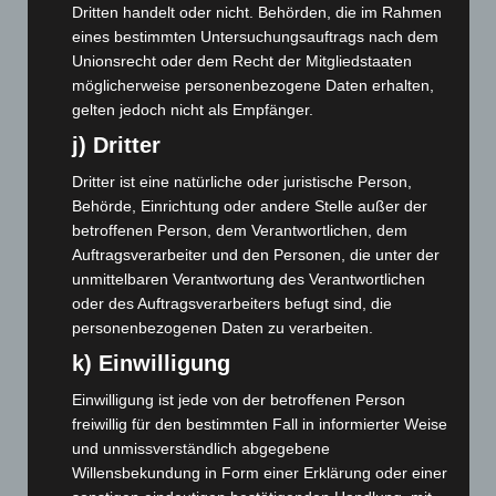
Dritten handelt oder nicht. Behörden, die im Rahmen
Mai 2025
(112)
eines bestimmten Untersuchungsauftrags nach dem
April 2025
(88)
Unionsrecht oder dem Recht der Mitgliedstaaten
möglicherweise personenbezogene Daten erhalten,
März 2025
(111)
gelten jedoch nicht als Empfänger.
Februar 2025
(96)
j) Dritter
Januar 2025
(88)
Dritter ist eine natürliche oder juristische Person,
Dezember 2024
(89)
Behörde, Einrichtung oder andere Stelle außer der
November 2024
(94)
betroffenen Person, dem Verantwortlichen, dem
Auftragsverarbeiter und den Personen, die unter der
Oktober 2024
(93)
unmittelbaren Verantwortung des Verantwortlichen
September 2024
(112)
oder des Auftragsverarbeiters befugt sind, die
August 2024
(107)
personenbezogenen Daten zu verarbeiten.
Juli 2024
(89)
k) Einwilligung
Juni 2024
(107)
Einwilligung ist jede von der betroffenen Person
Mai 2024
(149)
freiwillig für den bestimmten Fall in informierter Weise
und unmissverständlich abgegebene
April 2024
(102)
Willensbekundung in Form einer Erklärung oder einer
März 2024
(103)