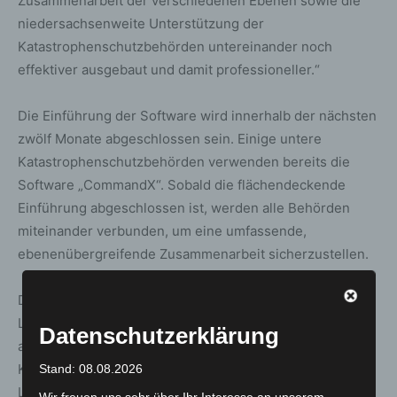
Zusammenarbeit der verschiedenen Ebenen sowie die
niedersachsenweite Unterstützung der
Katastrophenschutzbehörden untereinander noch
effektiver ausgebaut und damit professioneller.“
Die Einführung der Software wird innerhalb der nächsten
zwölf Monate abgeschlossen sein. Einige untere
Katastrophenschutzbehörden verwenden bereits die
Software „CommandX“. Sobald die flächendeckende
Einführung abgeschlossen ist, werden alle Behörden
miteinander verbunden, um eine umfassende,
ebenenübergreifende Zusammenarbeit sicherzustellen.
Darüber hinaus wurde ein Rahmenvertrag zwischen dem
Land Niedersachsen und dem Auftragnehmer
Datenschutzerklärung
abgeschlossen. Dadurch können untere
Katastrophenschutzbehörden sowie Gemeinden
Stand: 08.08.2026
Lizenzen für weitere Einheiten und Einrichtungen des