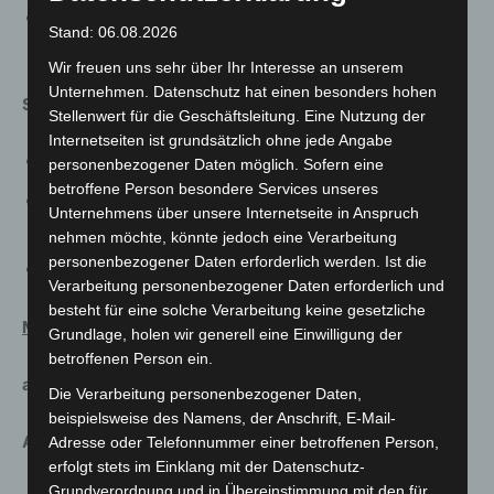
Digitale Schnitzeljagd zu „Spuren des NS in
Stand: 06.08.2026
Hannover“ (Plattform Spot-On, erscheint im April)
Wir freuen uns sehr über Ihr Interesse an unserem
Unternehmen. Datenschutz hat einen besonders hohen
Social Media. (jederzeit abrufbar):
Stellenwert für die Geschäftsleitung. Eine Nutzung der
Internetseiten ist grundsätzlich ohne jede Angabe
Reihe #bilderwunschhannover (Instagram, Facebook)
personenbezogener Daten möglich. Sofern eine
betroffene Person besondere Services unseres
Reihe #frag das hmh über das hmh (Instagram,
Unternehmens über unsere Internetseite in Anspruch
Facebook)
nehmen möchte, könnte jedoch eine Verarbeitung
personenbezogener Daten erforderlich werden. Ist die
Reihe #sammlunghmh (Instagram, Facebook)
Verarbeitung personenbezogener Daten erforderlich und
besteht für eine solche Verarbeitung keine gesetzliche
Museum August Kestner
Grundlage, holen wir generell eine Einwilligung der
betroffenen Person ein.
a. Analog geschlossen
Die Verarbeitung personenbezogener Daten,
beispielsweise des Namens, der Anschrift, E-Mail-
Ausstellungen
Adresse oder Telefonnummer einer betroffenen Person,
erfolgt stets im Einklang mit der Datenschutz-
Grundverordnung und in Übereinstimmung mit den für