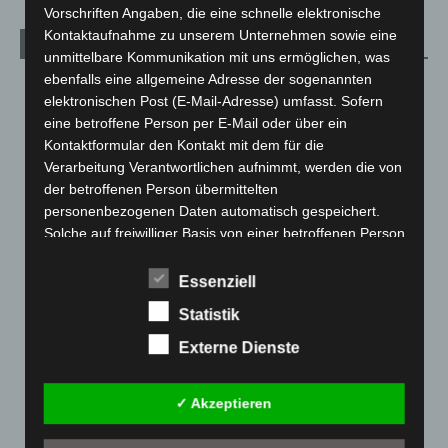
Vorschriften Angaben, die eine schnelle elektronische
Kontaktaufnahme zu unserem Unternehmen sowie eine
Aktuelle Beiträge
unmittelbare Kommunikation mit uns ermöglichen, was
ebenfalls eine allgemeine Adresse der sogenannten
Region Hannover: 21 neue Notfallsanitäter starten beim
elektronischen Post (E-Mail-Adresse) umfasst. Sofern
Roten Kreuz
eine betroffene Person per E-Mail oder über ein
5. August 2026
Kontaktformular den Kontakt mit dem für die
Mann läuft mit Hockeyschläger über A7 – Polizei sucht
Verarbeitung Verantwortlichen aufnimmt, werden die von
Zeugen
der betroffenen Person übermittelten
5. August 2026
personenbezogenen Daten automatisch gespeichert.
Solche auf freiwilliger Basis von einer betroffenen Person
Celle: Mensch stirbt bei Bagger-Unfall auf Baustelle
an den für die Verarbeitung Verantwortlichen
5. August 2026
übermittelten personenbezogenen Daten werden für
Essenziell
Zwecke der Bearbeitung oder der Kontaktaufnahme zur
Statistik
Gasleitung bei McDonald’s-Umbau in Langenhagen
betroffenen Person gespeichert. Es erfolgt keine
beschädigt
Weitergabe dieser personenbezogenen Daten an Dritte.
Externe Dienste
5. August 2026
Kommentarfunktion im Blog auf der
✓ Akzeptieren
Anklage nach Abschaltung von „Archetyp Market“ erhoben
Internetseite
3. August 2026