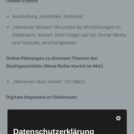
Online-Events:
Ausstellung „Ausblicke. Einblicke“
„Hannover Wissen“ (Kurzclips als Miniführungen im
Stadtraum), aktuell: Zehn Folgen auf div. Social-Media
und Youtube, wird fortgesetzt
Online Führungen zu diversen Themen der
Stadtgeschichte (Neue Reihe startet im Mai)
„Hannover-Quiz-online“ (31. März)
Digitale Angebote im Stadtraum:
App „Geschichte unterwegs“ = digitaler
Altstadtrundgang als mobile Web-App (erscheint im
April)
Datenschutzerklärung