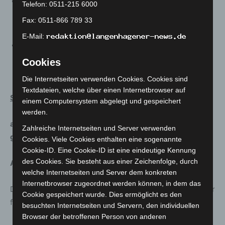
Erschließung von Unterlagen und/oder Aufbereiten
Telefon: 0511-215 6000
die Erschließungsinformationen für die
Fax: 0511-866 789 33
Veröffentlichung in Archivportal Niedersachsen
E-Mail:
Digitalisierung von Archivalien und ältere
Publikationen (Hannoversche Geschichtsblätter) für
Cookies
Benutzer*innen oder digitale Veröffentlichungen
Die Internetseiten verwenden Cookies. Cookies sind
Textdateien, welche über einen Internetbrowser auf
Stadtteilkultur
einem Computersystem abgelegt und gespeichert
werden.
a. Analog (Die Stadtteilkultureinrichtungen sind
Zahlreiche Internetseiten und Server verwenden
grundsätzlich geschlossen)
Cookies. Viele Cookies enthalten eine sogenannte
Cookie-ID. Eine Cookie-ID ist eine eindeutige Kennung
des Cookies. Sie besteht aus einer Zeichenfolge, durch
Ausnahmen:
welche Internetseiten und Server dem konkreten
Internetbrowser zugeordnet werden können, in dem das
Die Stadtteilzentren/Freizeitheime sind eingeschränkt für
Cookie gespeichert wurde. Dies ermöglicht es den
folgende Nutzungen möglich:
besuchten Internetseiten und Servern, den individuellen
Browser der betroffenen Person von anderen