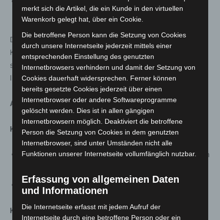
Raumnutzungen für Studierende oder Menschen im
merkt sich die Artikel, die ein Kunde in den virtuellen
Homeoffice (1 Person pro Gruppenraum)
Warenkorb gelegt hat, über ein Cookie.
Die betroffene Person kann die Setzung von Cookies
Da Kulturveranstaltungen / Kulturelle Angebote /
durch unsere Internetseite jederzeit mittels einer
Kulturelle Bildung in Präsenz nicht möglich sind, werden
entsprechenden Einstellung des genutzten
sie im Format „Kultur2Go“, digital oder als künstlerische
Internetbrowsers verhindern und damit der Setzung von
Intervention im öffentlichen Raum angeboten.
Cookies dauerhaft widersprechen. Ferner können
bereits gesetzte Cookies jederzeit über einen
Internetbrowser oder andere Softwareprogramme
Analoge Angebote (outdoor)
gelöscht werden. Dies ist in allen gängigen
Internetbrowsern möglich. Deaktiviert die betroffene
Kultur2Go, zum Beispiel
Person die Setzung von Cookies in dem genutzten
Internetbrowser, sind unter Umständen nicht alle
an der Kulturleine vor dem Lister Turm, Kulturtüten am
Funktionen unserer Internetseite vollumfänglich nutzbar.
FZH Döhren oder vor dem Bürgerhaus Misburg
Erfassung von allgemeinen Daten
IdeenGläser und InspiRATIONEN am STZ Ricklingen
und Informationen
Die Internetseite erfasst mit jedem Aufruf der
Kultur im Stadtteil
Internetseite durch eine betroffene Person oder ein