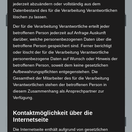
jederzeit abzuändern oder vollständig aus dem
Datenbestand des für die Verarbeitung Verantwortlichen
löschen zu lassen.
Wetter
Der für die Verarbeitung Verantwortliche erteilt jeder
betroffenen Person jederzeit auf Anfrage Auskunft
LANGENHAGEN
darüber, welche personenbezogenen Daten über die
Überwiegend Bewölkt
betroffene Person gespeichert sind. Ferner berichtigt
oder löscht der für die Verarbeitung Verantwortliche
°
21.1
°
C
19.6
personenbezogene Daten auf Wunsch oder Hinweis der
betroffenen Person, soweit dem keine gesetzlichen
°
19
Aufbewahrungspflichten entgegenstehen. Die
Gesamtheit der Mitarbeiter des für die Verarbeitung
78%
0.5m/s
63%
Verantwortlichen stehen der betroffenen Person in
diesem Zusammenhang als Ansprechpartner zur
DO.
FR.
SA.
SO.
MO.
Verfügung.
29
°
24
°
27
°
31
°
31
°
Kontaktmöglichkeit über die
Internetseite
Die Internetseite enthält aufgrund von gesetzlichen