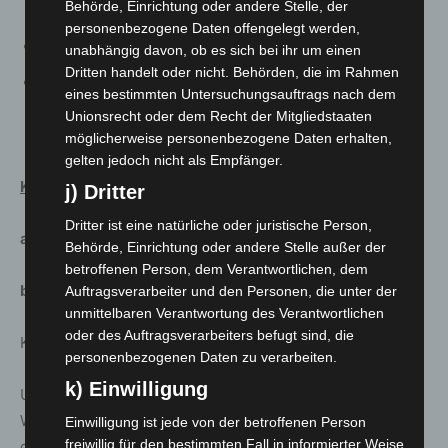
Behörde, Einrichtung oder andere Stelle, der
Liedern
personenbezogene Daten offengelegt werden,
Ensemble- und Orchestervideos und -audios
unabhängig davon, ob es sich bei ihr um einen
Dritten handelt oder nicht. Behörden, die im Rahmen
Jugend musiziert fand dieses Jahr digital in einem
eines bestimmten Untersuchungsauftrags nach dem
zusammengefassten Regional- und Landes-
Unionsrecht oder dem Recht der Mitgliedstaaten
wettbewerb statt.
möglicherweise personenbezogene Daten erhalten,
gelten jedoch nicht als Empfänger.
Kommunales Kino
j) Dritter
Dritter ist eine natürliche oder juristische Person,
a. Analog geschlossen:
Behörde, Einrichtung oder andere Stelle außer der
betroffenen Person, dem Verantwortlichen, dem
b. Digital:
Auftragsverarbeiter und den Personen, die unter der
unmittelbaren Verantwortung des Verantwortlichen
oder des Auftragsverarbeiters befugt sind, die
Kokibühne LIVE!
personenbezogenen Daten zu verarbeiten.
k) Einwilligung
Unter dieser Überschrift werden in den nächsten
Wochen der fortdauernden Schließung auf der Bühne
Einwilligung ist jede von der betroffenen Person
freiwillig für den bestimmten Fall in informierter Weise
des Kinosaals Konzerte (unter Ausschluss der