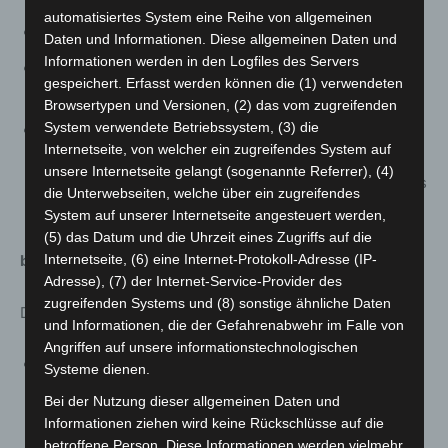
automatisiertes System eine Reihe von allgemeinen
Freilichtgalerie des KroKuS am Kronsberg
Daten und Informationen. Diese allgemeinen Daten und
Informationen werden in den Logfiles des Servers
Künstler*innen-Projekt (artist in residence) am STZ
gespeichert. Erfasst werden können die (1) verwendeten
Ricklingen
Browsertypen und Versionen, (2) das vom zugreifenden
System verwendete Betriebssystem, (3) die
Stadtteilspaziergänge (kleine ausgearbeitete Touren
Internetseite, von welcher ein zugreifendes System auf
in verschiedenen Stadtteilen zum Selbster-kunden,
unsere Internetseite gelangt (sogenannte Referrer), (4)
digital zum Beispiel über Action Bound oder analog als
die Unterwebseiten, welche über ein zugreifendes
Miniheftchen)
System auf unserer Internetseite angesteuert werden,
(5) das Datum und die Uhrzeit eines Zugriffs auf die
b. Digital:
Internetseite, (6) eine Internet-Protokoll-Adresse (IP-
Adresse), (7) der Internet-Service-Provider des
zugreifenden Systems und (8) sonstige ähnliche Daten
Digitale Angebote, zum Besipiel
und Informationen, die der Gefahrenabwehr im Falle von
Angriffen auf unsere informationstechnologischen
TanzHybrid 3×3: Videos rund um Tanz, Perfomance
Systeme dienen.
und Ausdruckstanz von Monica Garcia Vicente und
Bei der Nutzung dieser allgemeinen Daten und
Sonia Rastelli (vom STZ Lister Turm und dem FZH
Informationen ziehen wird keine Rückschlüsse auf die
Linden)
betroffene Person. Diese Informationen werden vielmehr