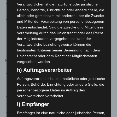
Elementare Musikkurse, Kooperationen mit Kitas,
Verantwortlicher ist die natürliche oder juristische
GTS-Angebote, TanzKurse sind ausgesetzt.
Person, Behörde, Einrichtung oder andere Stelle, die
allein oder gemeinsam mit anderen über die Zwecke
Die Lehrkräfte produzieren für Kinder Mitmachvideos,
und Mittel der Verarbeitung von personenbezogenen
die zu zuhause oder in der Kita verwenden können.
Daten entscheidet. Sind die Zwecke und Mittel dieser
Eine Gruppe arbeitet an Konzepten zur digitalen
Verarbeitung durch das Unionsrecht oder das Recht
der Mitgliedstaaten vorgegeben, so kann der
Betreuung von Kooperationskursen für Kitaöffnung
Verantwortliche beziehungsweise können die
und Ganztagsbetreuung.
bestimmten Kriterien seiner Benennung nach dem
Unionsrecht oder dem Recht der Mitgliedstaaten
Produktionen:
vorgesehen werden.
h) Auftragsverarbeiter
Mit h1: 12 Mitmach- Sendungen „Töne, Tänze, Tasten
Auftragsverarbeiter ist eine natürliche oder juristische
im Flimmerkasten“ seit März, tgl. 10 und 14 Uhr mit
Person, Behörde, Einrichtung oder andere Stelle, die
Wiederholungen.
personenbezogene Daten im Auftrag des
Verantwortlichen verarbeitet.
Ca. 100 Videos und tutorials, Instrumental, Vokal,
J/R/P, play alongs, Mitmach-Videos für Kinder
i) Empfänger
Aufnahme – Audio-Produktion mit 12 Jahreszeiten-
Empfänger ist eine natürliche oder juristische Person,