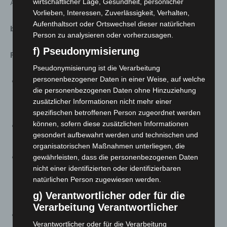
Abiturprüfung im Fach Musik
wirtschaftlicher Lage, Gesundheit, persönlicher
Vorlieben, Interessen, Zuverlässigkeit, Verhalten,
Aufenthaltsort oder Ortswechsel dieser natürlichen
b. Digital:
Person zu analysieren oder vorherzusagen.
f) Pseudonymisierung
Fernunterricht
Pseudonymisierung ist die Verarbeitung
personenbezogener Daten in einer Weise, auf welche
Instrumentalunterricht findet weitgehend als
die personenbezogenen Daten ohne Hinzuziehung
Fernunterricht statt. Gruppen werden teilweise in
zusätzlicher Informationen nicht mehr einer
Einzelunterricht aufgeteilt.
spezifischen betroffenen Person zugeordnet werden
können, sofern diese zusätzlichen Informationen
In einigen Gruppen werden Video- und Audio-
gesondert aufbewahrt werden und technischen und
Aufnahmen produziert.
organisatorischen Maßnahmen unterliegen, die
Schulkooperationen werden größtenteils im
gewährleisten, dass die personenbezogenen Daten
nicht einer identifizierten oder identifizierbaren
Fernunterricht aufrechterhalten, die Schulensembles
natürlichen Person zugewiesen werden.
sind in der Regel ausgesetzt, werden in Kleingruppen
g) Verantwortlicher oder für die
online weiter erhalten so gut es geht.
Verarbeitung Verantwortlicher
Elementare Musik:
Verantwortlicher oder für die Verarbeitung