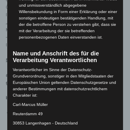
und unmissverständlich abgegebene
Öffentlichkeit) für Fernsehausstrahlungen und
Willensbekundung in Form einer Erklärung oder einer
Internetstreaming aufgezeichnet. Ein wunderbares
sonstigen eindeutigen bestätigenden Handlung, mit
„Fenster“ für lokale und regionale Bands, Ensembles und
der die betroffene Person zu verstehen gibt, dass sie
Musiker, die sich hierfür in großer Zahl beworben haben
mit der Verarbeitung der sie betreffenden
– Kooperation mit h1, Kulturbüro (UNESCO City of Music,
personenbezogenen Daten einverstanden ist.
Internationale Kultur).
Name und Anschrift des für die
Verarbeitung Verantwortlichen
Stadtarchiv Hannover
Verantwortlicher im Sinne der Datenschutz-
a. Analog (Lesesaal für das allgemeine Publikum
Grundverordnung, sonstiger in den Mitgliedstaaten der
geschlossen):
Europäischen Union geltenden Datenschutzgesetze und
anderer Bestimmungen mit datenschutzrechtlichem
Charakter ist:
b. Digital
Carl-Marcus Müller
Anfragen werden soweit wie möglich schriftlich
Reuterdamm 49
beantwortet.
30853 Langenhagen - Deutschland