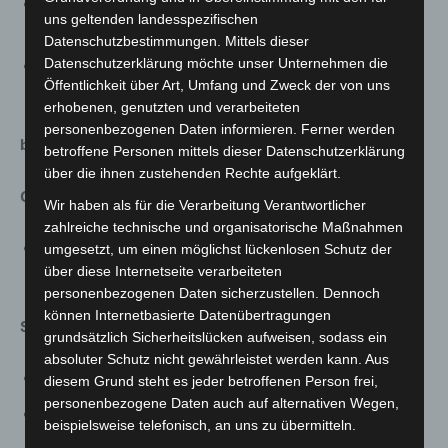
„Guter Dämon BES Schutzgott der Ägypter“ (bis 11.
uns geltenden landesspezifischen
April)
Datenschutzbestimmungen. Mittels dieser
Datenschutzerklärung möchte unser Unternehmen die
„Prunk! August der Starke und das Porzellan“ (bis 14.
Öffentlichkeit über Art, Umfang und Zweck der von uns
November)
erhobenen, genutzten und verarbeiteten
personenbezogenen Daten informieren. Ferner werden
b. Digital:
betroffene Personen mittels dieser Datenschutzerklärung
über die ihnen zustehenden Rechte aufgeklärt.
Online-Führungen
Wir haben als für die Verarbeitung Verantwortlicher
zahlreiche technische und organisatorische Maßnahmen
Guter Dämon BES (Sechs Themenführungen bei
umgesetzt, um einen möglichst lückenlosen Schutz der
über diese Internetseite verarbeiteten
Youtube)
personenbezogenen Daten sicherzustellen. Dennoch
können Internetbasierte Datenübertragungen
Social Media (24/7):
grundsätzlich Sicherheitslücken aufweisen, sodass ein
absoluter Schutz nicht gewährleistet werden kann. Aus
Reihe #Frühlingserwachen (Instagram, Facebook)
diesem Grund steht es jeder betroffenen Person frei,
personenbezogene Daten auch auf alternativen Wegen,
Numismatik in Hannover
beispielsweise telefonisch, an uns zu übermitteln.