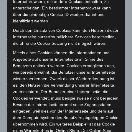
Durchführung von Prüfungen und Bildungsberatung,
Internetbrowsern, die andere Cookies enthalten, zu
unterscheiden. Ein bestimmter Internetbrowser kann
soweit die Vorgaben des § 2 Abs. 2 eingehalten
über die eindeutige Cookie-ID wiedererkannt und
werden.
identifiziert werden.
Versammlungen von politischen Parteien
Durch den Einsatz von Cookies kann den Nutzern dieser
Internetseite nutzerfreundlichere Services bereitstellen,
Sitzungen von Ratsgremien und Bezirksräten (soweit
die ohne die Cookie-Setzung nicht möglich wären.
nicht digital durchzuführen)
Mittels eines Cookies können die Informationen und
Versammlungen von Vereinen, Initiativen und
Angebote auf unserer Internetseite im Sinne des
ehrenamtliche Zusammenschlüsse, die durch
Benutzers optimiert werden. Cookies ermöglichen uns,
Rechtsvorschriften vorgeschrieben sind
wie bereits erwähnt, die Benutzer unserer Internetseite
wiederzuerkennen. Zweck dieser Wiedererkennung ist
Religiöse Gruppen
es, den Nutzern die Verwendung unserer Internetseite
zu erleichtern. Der Benutzer einer Internetseite, die
Selbsthilfegruppen
Cookies verwendet, muss beispielsweise nicht bei jedem
Angebote der beruflichen Aus- und Fortbildung
Besuch der Internetseite erneut seine Zugangsdaten
eingeben, weil dies von der Internetseite und dem auf
Raumnutzungen für Schularbeiten oder
dem Computersystem des Benutzers abgelegten Cookie
Homeschooling (1 Person pro Gruppenraum)
übernommen wird. Ein weiteres Beispiel ist das Cookie
eines Warenkorbes im Online-Shop. Der Online-Shop