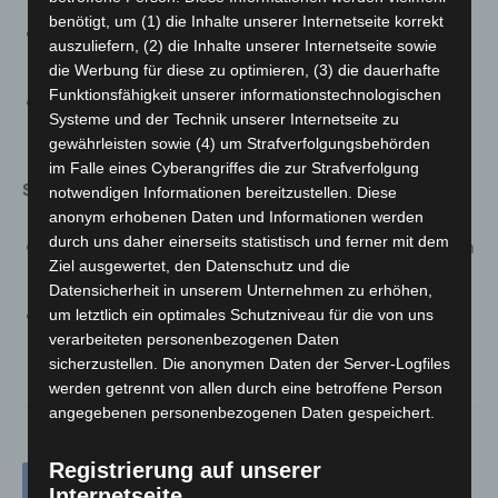
benötigt, um (1) die Inhalte unserer Internetseite korrekt
Aus dem Rahmen gefallen: Corona-tauglicher Online-
auszuliefern, (2) die Inhalte unserer Internetseite sowie
Foto-Kurs des FZH Vahrenwald
die Werbung für diese zu optimieren, (3) die dauerhafte
Funktionsfähigkeit unserer informationstechnologischen
Spiel:Zeit digital mit Videoanleitungen, auch für zu
Systeme und der Technik unserer Internetseite zu
Hause mit Material zum Abholen)
gewährleisten sowie (4) um Strafverfolgungsbehörden
im Falle eines Cyberangriffes die zur Strafverfolgung
Streaming-Konzerte in Zusammenarbeit mit Faust-TV
notwendigen Informationen bereitzustellen. Diese
anonym erhobenen Daten und Informationen werden
durch uns daher einerseits statistisch und ferner mit dem
Faust TV – der Hannover-Kultur-Talk u.a. mit Berichten
Ziel ausgewertet, den Datenschutz und die
über die Arbeit der Stadtteilkultureinrichtungen
Datensicherheit in unserem Unternehmen zu erhöhen,
Goldener Samstag: Konzerte von hannoverschen
um letztlich ein optimales Schutzniveau für die von uns
verarbeiteten personenbezogenen Daten
Musiker*innen und Bands im live-stream
sicherzustellen. Die anonymen Daten der Server-Logfiles
werden getrennt von allen durch eine betroffene Person
angegebenen personenbezogenen Daten gespeichert.
Registrierung auf unserer
Internetseite