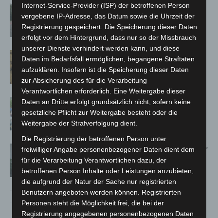
Internet-Service-Provider (ISP) der betroffenen Person
Hannover: Polizei stoppt 166
vergebene IP-Adresse, das Datum sowie die Uhrzeit der
Trunkenheitsfahrten bei
Registrierung gespeichert. Die Speicherung dieser Daten
Großkontrolle
erfolgt vor dem Hintergrund, dass nur so der Missbrauch
unserer Dienste verhindert werden kann, und diese
Hannover Klassik Open Air 2026:
Daten im Bedarfsfall ermöglichen, begangene Straftaten
Französische Oper im Maschpark
aufzuklären. Insofern ist die Speicherung dieser Daten
zur Absicherung des für die Verarbeitung
Verantwortlichen erforderlich. Eine Weitergabe dieser
Blaulichtmeile Langenhagen 2026:
Daten an Dritte erfolgt grundsätzlich nicht, sofern keine
Polizei, Feuerwehr und Rettung
gesetzliche Pflicht zur Weitergabe besteht oder die
Weitergabe der Strafverfolgung dient.
hautnah erleben
Die Registrierung der betroffenen Person unter
Hannover: Polizei setzt Gaming-Koffer
freiwilliger Angabe personenbezogener Daten dient dem
für Prävention ein
für die Verarbeitung Verantwortlichen dazu, der
betroffenen Person Inhalte oder Leistungen anzubieten,
die aufgrund der Natur der Sache nur registrierten
Benutzern angeboten werden können. Registrierten
Personen steht die Möglichkeit frei, die bei der
Registrierung angegebenen personenbezogenen Daten