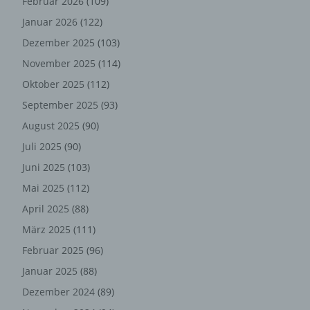
Februar 2026
(109)
automatisch auch bei Gravatar registriert sind. Details zu
Januar 2026
(122)
Gravatar:
https://de.gravatar.com
Dezember 2025
(103)
Hosting
November 2025
(114)
Oktober 2025
(112)
Die von uns in Anspruch genommenen Hosting-
Leistungen dienen der Zurverfügungstellung der
September 2025
(93)
folgenden Leistungen: Infrastruktur- und
August 2025
(90)
Plattformdienstleistungen, Rechenkapazität,
Juli 2025
(90)
Speicherplatz und Datenbankdienste,
Sicherheitsleistungen sowie technische
Juni 2025
(103)
Wartungsleistungen, die wir zum Zwecke des Betriebs
Mai 2025
(112)
dieses Onlineangebotes einsetzen.
April 2025
(88)
Hierbei verarbeiten wir, bzw. unser Hostinganbieter
März 2025
(111)
Bestandsdaten, Kontaktdaten, Inhaltsdaten,
Vertragsdaten, Nutzungsdaten, Meta- und
Februar 2025
(96)
Kommunikationsdaten von Kunden, Interessenten und
Januar 2025
(88)
Besuchern dieses Onlineangebotes auf Grundlage
unserer berechtigten Interessen an einer effizienten und
Dezember 2024
(89)
sicheren Zurverfügungstellung dieses Onlineangebotes