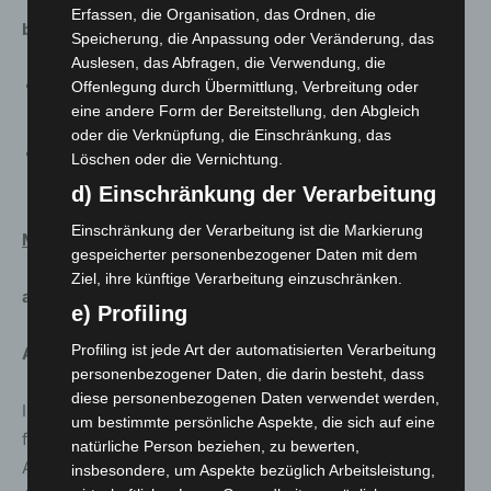
Erfassen, die Organisation, das Ordnen, die
b. Digital:
Speicherung, die Anpassung oder Veränderung, das
Auslesen, das Abfragen, die Verwendung, die
virtuelle Führungen freitags um 16 Uhr auf
Offenlegung durch Übermittlung, Verbreitung oder
eine andere Form der Bereitstellung, den Abgleich
Voranmeldung
oder die Verknüpfung, die Einschränkung, das
digitale Workshops für schulische und
Löschen oder die Vernichtung.
außerschulische Jugendgruppen (nach Vereinbarung)
d) Einschränkung der Verarbeitung
Einschränkung der Verarbeitung ist die Markierung
Musikschule der Landeshauptstadt Hannover
gespeicherter personenbezogener Daten mit dem
Ziel, ihre künftige Verarbeitung einzuschränken.
a. Analog (Unterricht in Präsenz verboten!):
e) Profiling
Profiling ist jede Art der automatisierten Verarbeitung
Ausnahmen:
personenbezogener Daten, die darin besteht, dass
diese personenbezogenen Daten verwendet werden,
Im Instrumental- und Vokalunterricht gelten Ausnahmen
um bestimmte persönliche Aspekte, die sich auf eine
für Student*innen der Studienvorberei-tenden
natürliche Person beziehen, zu bewerten,
Ausbildung (SVA) und Schüler*innen mit fachpraktischer
insbesondere, um Aspekte bezüglich Arbeitsleistung,