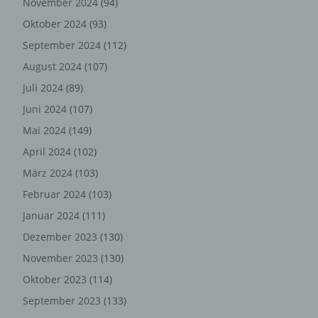
November 2024
(94)
gem. Art. 6 Abs. 1 lit. f DSGVO i.V.m. Art. 28 DSGVO
Oktober 2024
(93)
(Abschluss Auftragsverarbeitungsvertrag).
September 2024
(112)
Routinemäßige Löschung und
August 2024
(107)
Sperrung von personenbezogenen
Juli 2024
(89)
Daten
Juni 2024
(107)
Der für die Verarbeitung Verantwortliche verarbeitet und
Mai 2024
(149)
speichert personenbezogene Daten der betroffenen
April 2024
(102)
Person nur für den Zeitraum, der zur Erreichung des
Speicherungszwecks erforderlich ist oder sofern dies
März 2024
(103)
durch den Europäischen Richtlinien- und
Februar 2024
(103)
Verordnungsgeber oder einen anderen Gesetzgeber in
Gesetzen oder Vorschriften, welchen der für die
Januar 2024
(111)
Verarbeitung Verantwortliche unterliegt, vorgesehen
Dezember 2023
(130)
wurde.
November 2023
(130)
Entfällt der Speicherungszweck oder läuft eine vom
Oktober 2023
(114)
Europäischen Richtlinien- und Verordnungsgeber oder
einem anderen zuständigen Gesetzgeber
September 2023
(133)
vorgeschriebene Speicherfrist ab, werden die