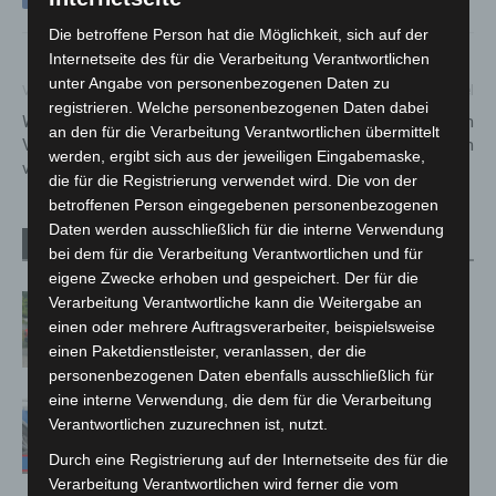
Die betroffene Person hat die Möglichkeit, sich auf der
Internetseite des für die Verarbeitung Verantwortlichen
unter Angabe von personenbezogenen Daten zu
Vorheriger Artikel
Nächster Artikel
registrieren. Welche personenbezogenen Daten dabei
Wegen Karfreitag:
Fahrradcodierung in
an den für die Verarbeitung Verantwortlichen übermittelt
Vorverlegungen und Ausfälle
Coronazeiten
werden, ergibt sich aus der jeweiligen Eingabemaske,
von Märkten vor Ostern
die für die Registrierung verwendet wird. Die von der
betroffenen Person eingegebenen personenbezogenen
Daten werden ausschließlich für die interne Verwendung
Verwandte Artikel
Mehr vom Autor
bei dem für die Verarbeitung Verantwortlichen und für
eigene Zwecke erhoben und gespeichert. Der für die
Region Hannover: 21 neue
Verarbeitung Verantwortliche kann die Weitergabe an
Notfallsanitäter starten beim Roten
einen oder mehrere Auftragsverarbeiter, beispielsweise
einen Paketdienstleister, veranlassen, der die
Kreuz
personenbezogenen Daten ebenfalls ausschließlich für
eine interne Verwendung, die dem für die Verarbeitung
Mann läuft mit Hockeyschläger über
Verantwortlichen zuzurechnen ist, nutzt.
A7 – Polizei sucht Zeugen
Durch eine Registrierung auf der Internetseite des für die
Verarbeitung Verantwortlichen wird ferner die vom