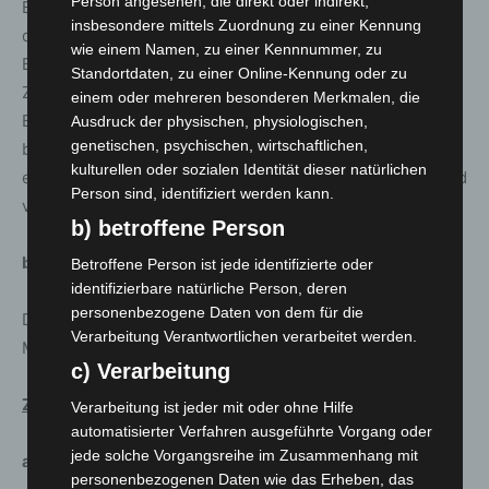
Person angesehen, die direkt oder indirekt,
Es gelten weiterhin Hygiene- und Abstandsregeln, die
insbesondere mittels Zuordnung zu einer Kennung
die Sicherheit sowie den Gesundheitsschutz für die
wie einem Namen, zu einer Kennnummer, zu
Besucher*innen und die Beschäftigten sicherstellen. Die
Standortdaten, zu einer Online-Kennung oder zu
Zahl der Besucher*innen, die zur gleichen Zeit eine
einem oder mehreren besonderen Merkmalen, die
Bibliothek nutzen, und die Aufenthaltsdauer sind
Ausdruck der physischen, physiologischen,
genetischen, psychischen, wirtschaftlichen,
begrenzt. Das Tragen einer medizinischen Maske oder
kulturellen oder sozialen Identität dieser natürlichen
einer FFP2-Maske ist in allen Einrichtungen verpflichtend
Person sind, identifiziert werden kann.
vorgeschrieben.
b) betroffene Person
b. Digital
:
Betroffene Person ist jede identifizierte oder
identifizierbare natürliche Person, deren
personenbezogene Daten von dem für die
Digitale Angebote wie E-Books, E-Music, E-Audios –
Verarbeitung Verantwortlichen verarbeitet werden.
Musik oder Filme streamen, online lesen oder ausleihen
c) Verarbeitung
ZeitZentrum Zivilcourage
Verarbeitung ist jeder mit oder ohne Hilfe
automatisierter Verfahren ausgeführte Vorgang oder
jede solche Vorgangsreihe im Zusammenhang mit
a. Analog geschlossen
personenbezogenen Daten wie das Erheben, das