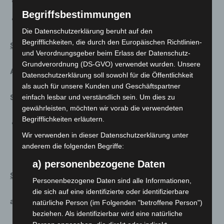
Reihe #Kuriose Gedenktage
Begriffsbestimmungen
Podcast „Guter Dämon BES“
Die Datenschutzerklärung beruht auf den
Begrifflichkeiten, die durch den Europäischen Richtlinien-
Städtische Galerie KUBUS
und Verordnungsgeber beim Erlass der Datenschutz-
Grundverordnung (DS-GVO) verwendet wurden. Unsere
Analog geschlossen
Datenschutzerklärung soll sowohl für die Öffentlichkeit
als auch für unsere Kunden und Geschäftspartner
Schaufensterausstellung
einfach lesbar und verständlich sein. Um dies zu
gewährleisten, möchten wir vorab die verwendeten
Begrifflichkeiten erläutern.
Vonovia-Award für Fotografie (Kooperation mit dem
Wir verwenden in dieser Datenschutzerklärung unter
Sprengel Museum und Galerie vom Zufall und vom
anderem die folgenden Begriffe:
Glück)
a) personenbezogene Daten
Stadtbibliothek Hannover und Stadtteilbibliotheken
Personenbezogene Daten sind alle Informationen,
die sich auf eine identifizierte oder identifizierbare
a. Analog zu den bekannten Öffnungszeiten geöffnet
natürliche Person (im Folgenden "betroffene Person")
beziehen. Als identifizierbar wird eine natürliche