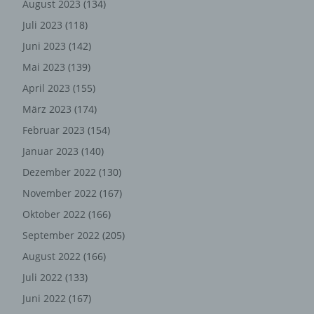
August 2023
(134)
personenbezogenen Daten routinemäßig und
Juli 2023
(118)
entsprechend den gesetzlichen Vorschriften gesperrt
oder gelöscht.
Juni 2023
(142)
Mai 2023
(139)
Rechte der betroffenen Person
April 2023
(155)
a) Recht auf Bestätigung
März 2023
(174)
Jede betroffene Person hat das vom Europäischen
Februar 2023
(154)
Richtlinien- und Verordnungsgeber eingeräumte
Januar 2023
(140)
Recht, von dem für die Verarbeitung Verantwortlichen
Dezember 2022
(130)
eine Bestätigung darüber zu verlangen, ob sie
betreffende personenbezogene Daten verarbeitet
November 2022
(167)
werden. Möchte eine betroffene Person dieses
Oktober 2022
(166)
Bestätigungsrecht in Anspruch nehmen, kann sie sich
September 2022
(205)
hierzu jederzeit an einen Mitarbeiter des für die
Verarbeitung Verantwortlichen wenden.
August 2022
(166)
b) Recht auf Auskunft
Juli 2022
(133)
Jede von der Verarbeitung personenbezogener
Juni 2022
(167)
Daten betroffene Person hat das vom Europäischen