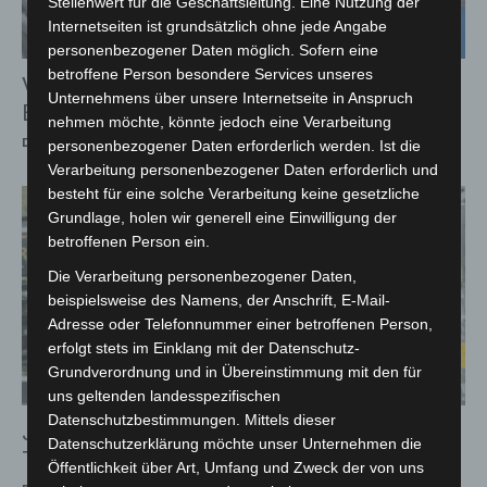
Stellenwert für die Geschäftsleitung. Eine Nutzung der
Internetseiten ist grundsätzlich ohne jede Angabe
personenbezogener Daten möglich. Sofern eine
betroffene Person besondere Services unseres
VW Polo verunglückt auf A2 bei Hannover-
Unternehmens über unsere Internetseite in Anspruch
Bothfeld
nehmen möchte, könnte jedoch eine Verarbeitung
Die Redaktion
-
8. Juli 2026
personenbezogener Daten erforderlich werden. Ist die
Verarbeitung personenbezogener Daten erforderlich und
besteht für eine solche Verarbeitung keine gesetzliche
Grundlage, holen wir generell eine Einwilligung der
betroffenen Person ein.
Die Verarbeitung personenbezogener Daten,
beispielsweise des Namens, der Anschrift, E-Mail-
Adresse oder Telefonnummer einer betroffenen Person,
erfolgt stets im Einklang mit der Datenschutz-
Grundverordnung und in Übereinstimmung mit den für
uns geltenden landesspezifischen
Datenschutzbestimmungen. Mittels dieser
Juwelierüberfall in Hannover: Vier
Datenschutzerklärung möchte unser Unternehmen die
Tatverdächtige gefasst
Öffentlichkeit über Art, Umfang und Zweck der von uns