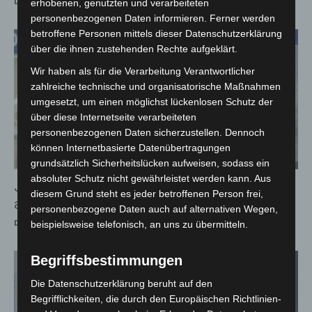
Die Redaktion
-
7. Juli 2026
erhobenen, genutzten und verarbeiteten
personenbezogenen Daten informieren. Ferner werden
betroffene Personen mittels dieser Datenschutzerklärung
über die ihnen zustehenden Rechte aufgeklärt.
Wir haben als für die Verarbeitung Verantwortlicher
zahlreiche technische und organisatorische Maßnahmen
umgesetzt, um einen möglichst lückenlosen Schutz der
über diese Internetseite verarbeiteten
personenbezogenen Daten sicherzustellen. Dennoch
können Internetbasierte Datenübertragungen
grundsätzlich Sicherheitslücken aufweisen, sodass ein
absoluter Schutz nicht gewährleistet werden kann. Aus
Juwelierüberfall am Goetheplatz: Inhaber
diesem Grund steht es jeder betroffenen Person frei,
angeschossen
personenbezogene Daten auch auf alternativen Wegen,
Die Redaktion
-
6. Juli 2026
beispielsweise telefonisch, an uns zu übermitteln.
Begriffsbestimmungen
Die Datenschutzerklärung beruht auf den
Begrifflichkeiten, die durch den Europäischen Richtlinien-