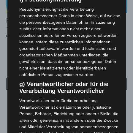
Pseudonymisierung ist die Verarbeitung
personenbezogener Daten in einer Weise, auf welche
Raubüberfall auf Juwelier in Hannover-Mitte
die personenbezogenen Daten ohne Hinzuziehung
– Täter flüchten mit Schmuck
zusätzlicher Informationen nicht mehr einer
spezifischen betroffenen Person zugeordnet werden
Die Redaktion
-
25. Juni 2026
können, sofern diese zusätzlichen Informationen
gesondert aufbewahrt werden und technischen und
organisatorischen Maßnahmen unterliegen, die
1
2
3
gewährleisten, dass die personenbezogenen Daten
nicht einer identifizierten oder identifizierbaren
natürlichen Person zugewiesen werden.
Wetter
g) Verantwortlicher oder für die
Verarbeitung Verantwortlicher
LANGENHAGEN
Verantwortlicher oder für die Verarbeitung
Verantwortlicher ist die natürliche oder juristische
Mäßig Bewölkt
Person, Behörde, Einrichtung oder andere Stelle, die
°
13.3
°
C
allein oder gemeinsam mit anderen über die Zwecke
12
und Mittel der Verarbeitung von personenbezogenen
°
11