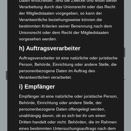
Daten entscheidet. Sind die Zwecke und Mittel dieser
Verarbeitung durch das Unionsrecht oder das Recht
der Mitgliedstaaten vorgegeben, so kann der
93%
1.8m/s
38%
Verantwortliche beziehungsweise können die
SA.
SO.
MO.
DI.
MI.
bestimmten Kriterien seiner Benennung nach dem
27
°
34
°
27
°
23
°
25
°
Unionsrecht oder dem Recht der Mitgliedstaaten
vorgesehen werden.
h) Auftragsverarbeiter
Auftragsverarbeiter ist eine natürliche oder juristische
Person, Behörde, Einrichtung oder andere Stelle, die
personenbezogene Daten im Auftrag des
Aktuelle Beiträge
Verantwortlichen verarbeitet.
i) Empfänger
Niedersachsen: Feuerwehrkräfte kehren nach
Waldbrandeinsatz aus Spanien zurück
Empfänger ist eine natürliche oder juristische Person,
7. August 2026
Behörde, Einrichtung oder andere Stelle, der
personenbezogene Daten offengelegt werden,
Hannover: Erste Tigermücken-Population in Niedersachsen
unabhängig davon, ob es sich bei ihr um einen
entdeckt
Dritten handelt oder nicht. Behörden, die im Rahmen
7. August 2026
eines bestimmten Untersuchungsauftrags nach dem