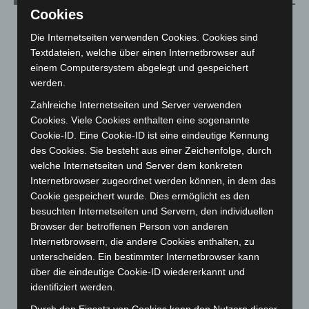
Cookies
August 2026
(12)
Die Internetseiten verwenden Cookies. Cookies sind
Juli 2026
(73)
Textdateien, welche über einen Internetbrowser auf
Juni 2026
(139)
einem Computersystem abgelegt und gespeichert
werden.
Mai 2026
(99)
Zahlreiche Internetseiten und Server verwenden
April 2026
(99)
Cookies. Viele Cookies enthalten eine sogenannte
März 2026
(115)
Cookie-ID. Eine Cookie-ID ist eine eindeutige Kennung
Februar 2026
(109)
des Cookies. Sie besteht aus einer Zeichenfolge, durch
welche Internetseiten und Server dem konkreten
Januar 2026
(122)
Internetbrowser zugeordnet werden können, in dem das
Dezember 2025
(103)
Cookie gespeichert wurde. Dies ermöglicht es den
November 2025
(114)
besuchten Internetseiten und Servern, den individuellen
Browser der betroffenen Person von anderen
Oktober 2025
(112)
Internetbrowsern, die andere Cookies enthalten, zu
September 2025
(93)
unterscheiden. Ein bestimmter Internetbrowser kann
August 2025
(90)
über die eindeutige Cookie-ID wiedererkannt und
identifiziert werden.
Juli 2025
(90)