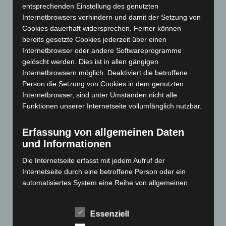
März 2024
(103)
entsprechenden Einstellung des genutzten
Internetbrowsers verhindern und damit der Setzung von
Februar 2024
(103)
Cookies dauerhaft widersprechen. Ferner können
Januar 2024
(111)
bereits gesetzte Cookies jederzeit über einen
Dezember 2023
(130)
Internetbrowser oder andere Softwareprogramme
gelöscht werden. Dies ist in allen gängigen
November 2023
(130)
Internetbrowsern möglich. Deaktiviert die betroffene
Oktober 2023
(114)
Person die Setzung von Cookies in dem genutzten
September 2023
(133)
Internetbrowser, sind unter Umständen nicht alle
Funktionen unserer Internetseite vollumfänglich nutzbar.
August 2023
(134)
Juli 2023
(118)
Erfassung von allgemeinen Daten
Juni 2023
(142)
und Informationen
Mai 2023
(139)
Die Internetseite erfasst mit jedem Aufruf der
April 2023
(155)
Internetseite durch eine betroffene Person oder ein
automatisiertes System eine Reihe von allgemeinen
März 2023
(174)
Daten und Informationen. Diese allgemeinen Daten und
Februar 2023
(154)
Informationen werden in den Logfiles des Servers
Essenziell
Januar 2023
(140)
gespeichert. Erfasst werden können die (1) verwendeten