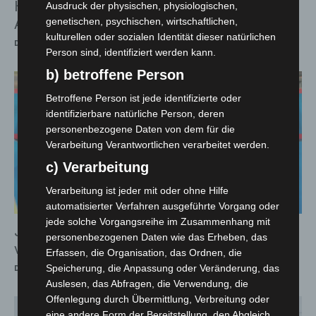
Hannover-Herrenhausen: 18-Jährige bei
Ausdruck der physischen, physiologischen,
Angriff lebensgefährlich verletzt
genetischen, psychischen, wirtschaftlichen,
kulturellen oder sozialen Identität dieser natürlichen
Die Redaktion
-
27. Juni 2026
Person sind, identifiziert werden kann.
b) betroffene Person
Betroffene Person ist jede identifizierte oder
identifizierbare natürliche Person, deren
personenbezogene Daten von dem für die
Verarbeitung Verantwortlichen verarbeitet werden.
c) Verarbeitung
Verarbeitung ist jeder mit oder ohne Hilfe
automatisierter Verfahren ausgeführte Vorgang oder
jede solche Vorgangsreihe im Zusammenhang mit
Jugendliche stehlen Linienbus und
personenbezogenen Daten wie das Erheben, das
verursachen Unfälle
Erfassen, die Organisation, das Ordnen, die
Die Redaktion
-
26. Juni 2026
Speicherung, die Anpassung oder Veränderung, das
Auslesen, das Abfragen, die Verwendung, die
Offenlegung durch Übermittlung, Verbreitung oder
eine andere Form der Bereitstellung, den Abgleich