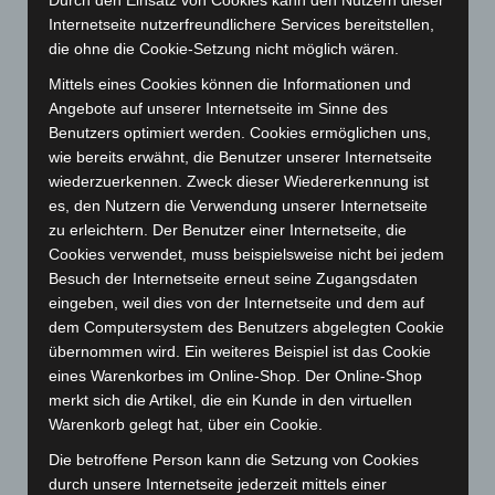
Durch den Einsatz von Cookies kann den Nutzern dieser
Juni 2025
(103)
Internetseite nutzerfreundlichere Services bereitstellen,
Mai 2025
(112)
die ohne die Cookie-Setzung nicht möglich wären.
April 2025
(88)
Mittels eines Cookies können die Informationen und
März 2025
(111)
Angebote auf unserer Internetseite im Sinne des
Benutzers optimiert werden. Cookies ermöglichen uns,
Februar 2025
(96)
wie bereits erwähnt, die Benutzer unserer Internetseite
Januar 2025
(88)
wiederzuerkennen. Zweck dieser Wiedererkennung ist
Dezember 2024
(89)
es, den Nutzern die Verwendung unserer Internetseite
zu erleichtern. Der Benutzer einer Internetseite, die
November 2024
(94)
Cookies verwendet, muss beispielsweise nicht bei jedem
Oktober 2024
(93)
Besuch der Internetseite erneut seine Zugangsdaten
eingeben, weil dies von der Internetseite und dem auf
September 2024
(112)
dem Computersystem des Benutzers abgelegten Cookie
August 2024
(107)
übernommen wird. Ein weiteres Beispiel ist das Cookie
Juli 2024
(89)
eines Warenkorbes im Online-Shop. Der Online-Shop
merkt sich die Artikel, die ein Kunde in den virtuellen
Juni 2024
(107)
Warenkorb gelegt hat, über ein Cookie.
Mai 2024
(149)
Die betroffene Person kann die Setzung von Cookies
April 2024
(102)
durch unsere Internetseite jederzeit mittels einer