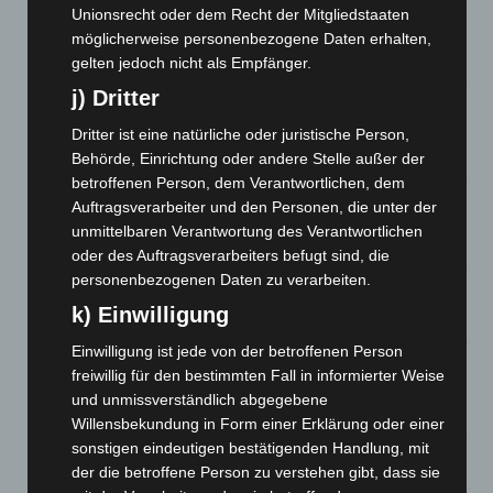
Unionsrecht oder dem Recht der Mitgliedstaaten
Brand im „Haus der Begegnung“ in Neuwarmbüchen schnell
eingedämmt
möglicherweise personenbezogene Daten erhalten,
gelten jedoch nicht als Empfänger.
6. August 2026
j) Dritter
Region Hannover: 21 neue Notfallsanitäter starten beim
Roten Kreuz
Dritter ist eine natürliche oder juristische Person,
5. August 2026
Behörde, Einrichtung oder andere Stelle außer der
betroffenen Person, dem Verantwortlichen, dem
Mann läuft mit Hockeyschläger über A7 – Polizei sucht
Auftragsverarbeiter und den Personen, die unter der
Zeugen
unmittelbaren Verantwortung des Verantwortlichen
5. August 2026
oder des Auftragsverarbeiters befugt sind, die
personenbezogenen Daten zu verarbeiten.
Celle: Mensch stirbt bei Bagger-Unfall auf Baustelle
k) Einwilligung
5. August 2026
Einwilligung ist jede von der betroffenen Person
Gasleitung bei McDonald’s-Umbau in Langenhagen
freiwillig für den bestimmten Fall in informierter Weise
beschädigt
und unmissverständlich abgegebene
5. August 2026
Willensbekundung in Form einer Erklärung oder einer
sonstigen eindeutigen bestätigenden Handlung, mit
Anklage nach Abschaltung von „Archetyp Market“ erhoben
der die betroffene Person zu verstehen gibt, dass sie
3. August 2026