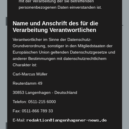
mit der Verarbeitung der sie betreffenden
personenbezogenen Daten einverstanden ist.
Kategorien
Name und Anschrift des für die
Verarbeitung Verantwortlichen
Blaulicht
2.799
Verantwortlicher im Sinne der Datenschutz-
Corona-News
712
Grundverordnung, sonstiger in den Mitgliedstaaten der
Hannover und Region
5.037
Europäischen Union geltenden Datenschutzgesetze und
anderer Bestimmungen mit datenschutzrechtlichem
Langenhagen und Ortsteile
3.250
Charakter ist:
Leserbriefe
1
Carl-Marcus Müller
Menschen
2
Reuterdamm 49
Über uns
1
30853 Langenhagen - Deutschland
Veranstaltungen
1.887
Telefon: 0511-215 6000
Welt
1.270
Fax: 0511-866 789 33
E-Mail:
Archiv