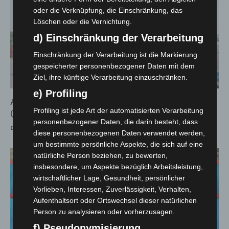
oder die Verknüpfung, die Einschränkung, das
Löschen oder die Vernichtung.
d) Einschränkung der Verarbeitung
Einschränkung der Verarbeitung ist die Markierung
gespeicherter personenbezogener Daten mit dem
Ziel, ihre künftige Verarbeitung einzuschränken.
e) Profiling
A2 bei Lehrte: Großkontrolle im
Profiling ist jede Art der automatisierten Verarbeitung
Güterverkehr legt jedes fünfte Fahrzeug still
personenbezogener Daten, die darin besteht, dass
Die Redaktion
-
26. Juni 2026
diese personenbezogenen Daten verwendet werden,
um bestimmte persönliche Aspekte, die sich auf eine
natürliche Person beziehen, zu bewerten,
insbesondere, um Aspekte bezüglich Arbeitsleistung,
wirtschaftlicher Lage, Gesundheit, persönlicher
Vorlieben, Interessen, Zuverlässigkeit, Verhalten,
Aufenthaltsort oder Ortswechsel dieser natürlichen
Person zu analysieren oder vorherzusagen.
f) Pseudonymisierung