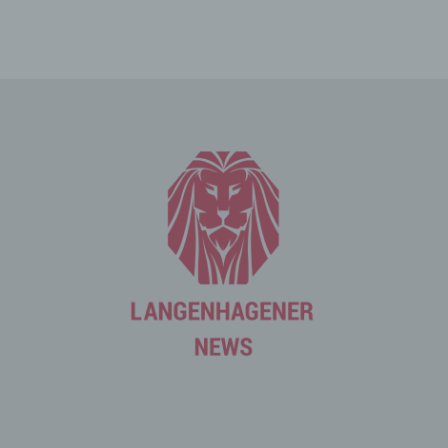
an den für die Verarbeitung Verantwortlichen übermittelt
werden, ergibt sich aus der jeweiligen Eingabemaske,
die für die Registrierung verwendet wird. Die von der
betroffenen Person eingegebenen personenbezogenen
Daten werden ausschließlich für die interne Verwendung
bei dem für die Verarbeitung Verantwortlichen und für
eigene Zwecke erhoben und gespeichert. Der für die
Verarbeitung Verantwortliche kann die Weitergabe an
einen oder mehrere Auftragsverarbeiter, beispielsweise
einen Paketdienstleister, veranlassen, der die
personenbezogenen Daten ebenfalls ausschließlich für
eine interne Verwendung, die dem für die Verarbeitung
Verantwortlichen zuzurechnen ist, nutzt.
Durch eine Registrierung auf der Internetseite des für die
Verarbeitung Verantwortlichen wird ferner die vom
Internet-Service-Provider (ISP) der betroffenen Person
vergebene IP-Adresse, das Datum sowie die Uhrzeit der
Registrierung gespeichert. Die Speicherung dieser Daten
erfolgt vor dem Hintergrund, dass nur so der Missbrauch
unserer Dienste verhindert werden kann, und diese