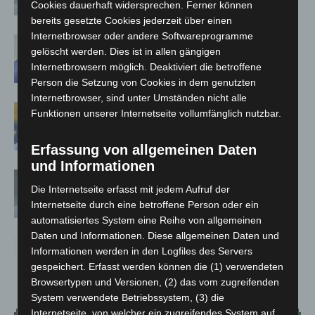
Cookies dauerhaft widersprechen. Ferner können
Absonderungspflicht läuft aus
bereits gesetzte Cookies jederzeit über einen
Internetbrowser oder andere Softwareprogramme
Corona-Schutzmaßnahmen laufen aus
gelöscht werden. Dies ist in allen gängigen
Internetbrowsern möglich. Deaktiviert die betroffene
Person die Setzung von Cookies in dem genutzten
Internetbrowser, sind unter Umständen nicht alle
Maskenpflicht im GVH entfällt ab 02.
Funktionen unserer Internetseite vollumfänglich nutzbar.
Februar
Erfassung von allgemeinen Daten
und Informationen
Absonderungsverordnung in
Die Internetseite erfasst mit jedem Aufruf der
Niedersachsen läuft zum Monatsende
Internetseite durch eine betroffene Person oder ein
aus
automatisiertes System eine Reihe von allgemeinen
Daten und Informationen. Diese allgemeinen Daten und
Informationen werden in den Logfiles des Servers
gespeichert. Erfasst werden können die (1) verwendeten
Browsertypen und Versionen, (2) das vom zugreifenden
System verwendete Betriebssystem, (3) die
Internetseite, von welcher ein zugreifendes System auf