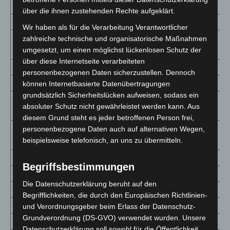
Stadt
über die ihnen zustehenden Rechte aufgeklärt.
Osnabrück
10174 (+42)
2 841,3
227
Wir haben als für die Verarbeitung Verantwortlicher
Osnabrück,
zahlreiche technische und organisatorische Maßnahmen
4078 (+23)
2 467,8
107
umgesetzt, um einen möglichst lückenlosen Schutz der
Stadt
über diese Internetseite verarbeiteten
Osterholz
1658 (+6)
1 455,3
40
personenbezogenen Daten sicherzustellen. Dennoch
Peine
2716 (+24)
2 014,8
176
können Internetbasierte Datenübertragungen
grundsätzlich Sicherheitslücken aufweisen, sodass ein
Rotenburg
2306 (+12)
1 408,0
54
absoluter Schutz nicht gewährleistet werden kann. Aus
(Wümme)
diesem Grund steht es jeder betroffenen Person frei,
Salzgitter,
personenbezogene Daten auch auf alternativen Wegen,
2272 (+19)
2 178,5
99
beispielsweise telefonisch, an uns zu übermitteln.
Stadt
Schaumburg
2605 (+16)
1 650,6
104
Begriffsbestimmungen
Stade
2780 (+11)
1 359,3
99
Die Datenschutzerklärung beruht auf den
Uelzen
1149 (+18)
1 243,7
189
Begrifflichkeiten, die durch den Europäischen Richtlinien-
Vechta
5011 (+58)
3 508,8
230
und Verordnungsgeber beim Erlass der Datenschutz-
Grundverordnung (DS-GVO) verwendet wurden. Unsere
Verden
2536 (+3)
1 849,3
41
Datenschutzerklärung soll sowohl für die Öffentlichkeit