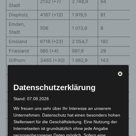
2132 (+7)
2 748,9
64
Stadt
Diepholz
4167 (+12)
1 919,5
81
Emden,
506
1 013,8
8
Stadt
Emsland
6718 (+23)
2 054,7
192
Friesland
985 (+4)
997,9
29
Gifhorn
3465 (+30)
1 962,9
143
Goslar
1490 (+15)
1 093,2
114
Grafschaft
3237 (+18)
2 360,0
98
Datenschutzerklärung
Bentheim
Göttingen
4934 (+38)
1 513,3
210
Stand: 07.08.2026
Hameln-
Wir freuen uns sehr über Ihr Interesse an unserem
2499 (+13)
1 682,3
134
Pyrmont
Unternehmen. Datenschutz hat einen besonders hohen
Stellenwert für die Geschäftsleitung. Eine Nutzung der
Hannover,
27386
2 366,7
1392
Internetseiten ist grundsätzlich ohne jede Angabe
Region
(+239)
personenbezogener Daten möglich. Sofern eine