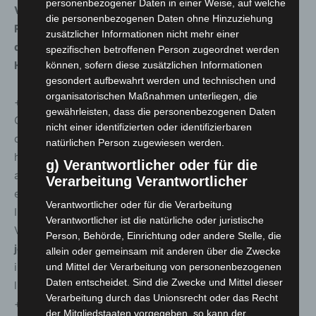
personenbezogener Daten in einer Weise, auf welche
Videobotschaft an die Bürgerinnen und Bürger der
die personenbezogenen Daten ohne Hinzuziehung
Region Hannover gewandt und fasst zusammen, was
zusätzlicher Informationen nicht mehr einer
die letzten Tage rund um die Pandemie in der Region
spezifischen betroffenen Person zugeordnet werden
Hannover passiert ist: https://youtu.be/onK4FwD_S64
können, sofern diese zusätzlichen Informationen
gesondert aufbewahrt werden und technischen und
organisatorischen Maßnahmen unterliegen, die
+ + + Die Region Hannover hat seit Auftreten der ersten
gewährleisten, dass die personenbezogenen Daten
Corona-Infektion insgesamt
27.577
Menschen registriert,
nicht einer identifizierten oder identifizierbaren
die sich in der Region mit dem Coronavirus infiziert
natürlichen Person zugewiesen werden.
haben. Davon sind zum heutigen Stand
24.140
Personen
g) Verantwortlicher oder für die
als genesen aufgeführt.
639
Menschen sind infolge
Verarbeitung Verantwortlicher
einer nachgewiesenen oder mutmaßlichen Corona-
Verantwortlicher oder für die Verarbeitung
Infektion in der Region verstorben; der Altersmedian der
Verantwortlicher ist die natürliche oder juristische
Verstorbenen liegt bei 85 Jahren. Somit sind
zum
Person, Behörde, Einrichtung oder andere Stelle, die
jetzigen Zeitpunkt 2798 Menschen
in der Region
allein oder gemeinsam mit anderen über die Zwecke
infiziert. Die 7-Tages-Inzidenz pro 100.000 Einwohner
und Mittel der Verarbeitung von personenbezogenen
Daten entscheidet. Sind die Zwecke und Mittel dieser
liegt für die Region Hannover tagesaktuell bei
118,7
. + +
Verarbeitung durch das Unionsrecht oder das Recht
+
der Mitgliedstaaten vorgegeben, so kann der