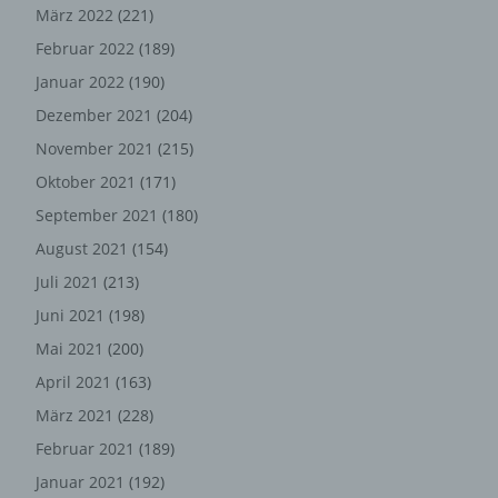
könnte. Es erfolgt keine Weitergabe dieser erhobenen
März 2022
(221)
personenbezogenen Daten an Dritte, sofern eine solche
Februar 2022
(189)
Weitergabe nicht gesetzlich vorgeschrieben ist oder der
Januar 2022
(190)
Rechtsverteidigung des für die Verarbeitung
Verantwortlichen dient.
Dezember 2021
(204)
November 2021
(215)
Gravatar
Oktober 2021
(171)
Bei Kommentaren wird auf den Gravatar Service von
September 2021
(180)
Auttomatic zurückgegriffen. Gravatar gleicht Ihre Email-
August 2021
(154)
Adresse ab und bildet – sofern Sie dort registriert sind –
Ihr Avatar-Bild neben dem Kommentar ab. Sollten Sie
Juli 2021
(213)
nicht registriert sein, wird kein Bild angezeigt. Zu
Juni 2021
(198)
beachten ist, dass alle registrierten WordPress-User
automatisch auch bei Gravatar registriert sind. Details zu
Mai 2021
(200)
Gravatar:
https://de.gravatar.com
April 2021
(163)
März 2021
(228)
Hosting
Februar 2021
(189)
Die von uns in Anspruch genommenen Hosting-
Januar 2021
(192)
Leistungen dienen der Zurverfügungstellung der