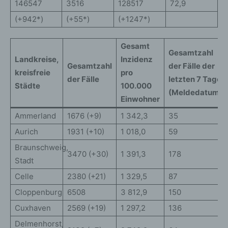
146547
3516
128517
72,9
(+942*)
(+55*)
(+1247*)
Gesamt
Gesamtzahl
Landkreise,
Inzidenz
Gesamtzahl
der Fälle der
kreisfreie
pro
der Fälle
letzten 7 Tage
Städte
100.000
(Meldedatum)
Einwohner
Ammerland
1676 (+9)
1 342,3
35
Aurich
1931 (+10)
1 018,0
59
Braunschweig,
3470 (+30)
1 391,3
178
Stadt
Celle
2380 (+21)
1 329,5
87
Cloppenburg
6508
3 812,9
150
Cuxhaven
2569 (+19)
1 297,2
136
Delmenhorst,