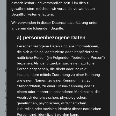
einfach lesbar und verständlich sein. Um dies zu
Wilhelmshaven,
1023 (+14)
1 344,5
25
gewährleisten, möchten wir vorab die verwendeten
Stadt
Begrifflichkeiten erläutern.
Wittmund
788 (+2)
1 384,3
19
Wir verwenden in dieser Datenschutzerklärung unter
Wolfenbüttel
1541 (+23)
1 288,2
59
anderem die folgenden Begriffe:
Wolfsburg,
a) personenbezogene Daten
1971 (+29)
1 584,8
70
Stadt
Personenbezogene Daten sind alle Informationen,
Niedersachsen
150968
die sich auf eine identifizierte oder identifizierbare
1 888,6
5216
gesamt
(+1079)
natürliche Person (im Folgenden "betroffene Person")
beziehen. Als identifizierbar wird eine natürliche
Person angesehen, die direkt oder indirekt,
Hinweise zur Tabelle
insbesondere mittels Zuordnung zu einer Kennung
wie einem Namen, zu einer Kennnummer, zu
In der Übersicht sind ausschließlich Fälle aufgelistet, die
Standortdaten, zu einer Online-Kennung oder zu
dem Niedersächsischen Landesgesundheitsamt
einem oder mehreren besonderen Merkmalen, die
elektronisch bis 9 Uhr mitgeteilt wurden. Es kann zu
Ausdruck der physischen, physiologischen,
genetischen, psychischen, wirtschaftlichen,
Abweichungen zwischen der NLGA-Tabelle und Angaben
kulturellen oder sozialen Identität dieser natürlichen
anderer Stellen, etwa der betroffenen Kommunen,
Person sind, identifiziert werden kann.