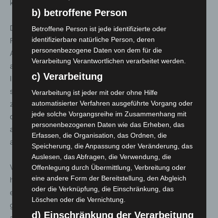
kommen.
b) betroffene Person
Die gegenüber dem vorherigen Tag neu ausgewiesenen
Betroffene Person ist jede identifizierte oder
identifizierbare natürliche Person, deren
Fälle sind nicht zwingend erst seit der gestrigen
personenbezogene Daten von dem für die
Auflistung neu aufgetreten. Die Gesundheitsämter leiten
Verarbeitung Verantwortlichen verarbeitet werden.
als erste Priorität die notwendigen
c) Verarbeitung
Infektionsschutzmaßnahmen ein, ggf. erfolgt die
standardisierte Falldatenübermittlung erst danach mit
Verarbeitung ist jeder mit oder ohne Hilfe
automatisierter Verfahren ausgeführte Vorgang oder
zeitlicher Verzögerung. Bis zur Übermittlung der Fälle an
jede solche Vorgangsreihe im Zusammenhang mit
das NLGA können einige Tage vergehen. Dies gilt vor
personenbezogenen Daten wie das Erheben, das
allem, wenn viele Fälle in einem kurzen Zeitraum
Erfassen, die Organisation, das Ordnen, die
auftreten.
Speicherung, die Anpassung oder Veränderung, das
Auslesen, das Abfragen, die Verwendung, die
Veränderungen mit geringerer Fallzahl können darüber
Offenlegung durch Übermittlung, Verbreitung oder
eine andere Form der Bereitstellung, den Abgleich
hinaus auftreten, wenn ein Krankenhaus beispielsweise
oder die Verknüpfung, die Einschränkung, das
einen Todesfall an das örtliche Gesundheitsamt
Löschen oder die Vernichtung.
gemeldet hat, die bzw. der Verstorbene aber in einem
d) Einschränkung der Verarbeitung
anderen Landkreis gemeldet war.