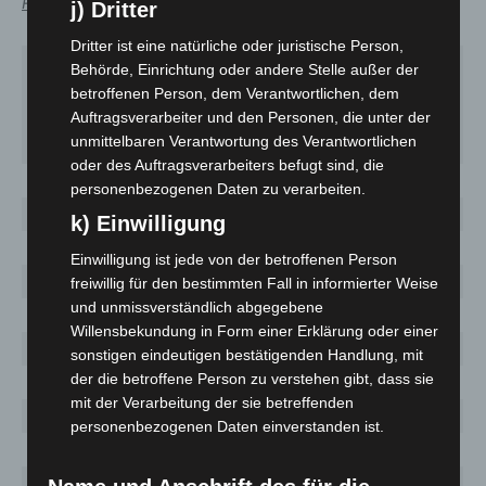
Region Hannover
von Bedeutung.
j) Dritter
Dritter ist eine natürliche oder juristische Person,
Fallzahl
Behörde, Einrichtung oder andere Stelle außer der
Aktuelle
Gesamt
7-Tage-
betroffenen Person, dem Verantwortlichen, dem
Kommune
Auftragsverarbeiter und den Personen, die unter der
Fallzahl
seit
Inzidenz
unmittelbaren Verantwortung des Verantwortlichen
Ausbruch
oder des Auftragsverarbeiters befugt sind, die
personenbezogenen Daten zu verarbeiten.
Barsinghausen
44
647
54,3
k) Einwilligung
Burgdorf
56
579
57,1
Einwilligung ist jede von der betroffenen Person
Burgwedel
42
340
106,1
freiwillig für den bestimmten Fall in informierter Weise
und unmissverständlich abgegebene
Garbsen
159
2061
112,0
Willensbekundung in Form einer Erklärung oder einer
Gehrden
17
306
38,6
sonstigen eindeutigen bestätigenden Handlung, mit
der die betroffene Person zu verstehen gibt, dass sie
Hemmingen
21
356
35,8
mit der Verarbeitung der sie betreffenden
Isernhagen
30
497
36,4
personenbezogenen Daten einverstanden ist.
Laatzen
90
1197
103,5
Landeshauptstadt