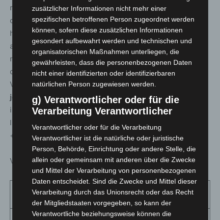
registriert, die sich in der Region mit
zusätzlicher Informationen nicht mehr einer
spezifischen betroffenen Person zugeordnet werden
dem Coronavirus infiziert haben. Davon sind zum
können, sofern diese zusätzlichen Informationen
heutigen Stand
25.374
Personen als genesen
gesondert aufbewahrt werden und technischen und
aufgeführt.
680
Menschen sind infolge einer
organisatorischen Maßnahmen unterliegen, die
nachgewiesenen oder mutmaßlichen Corona-Infektion in
gewährleisten, dass die personenbezogenen Daten
der Region verstorben; der Altersmedian der
nicht einer identifizierten oder identifizierbaren
Verstorbenen liegt bei 85 Jahren. Somit sind
zum
natürlichen Person zugewiesen werden.
jetzigen Zeitpunkt 2440 Menschen
in der Region
g) Verantwortlicher oder für die
infiziert. Die 7-Tages-Inzidenz pro 100.000 Einwohner
Verarbeitung Verantwortlicher
liegt für die Region Hannover tagesaktuell bei
100,1
. + +
Verantwortlicher oder für die Verarbeitung
+
Verantwortlicher ist die natürliche oder juristische
Person, Behörde, Einrichtung oder andere Stelle, die
allein oder gemeinsam mit anderen über die Zwecke
Verteilung nach Alter (seit Beginn der Erfassung):
und Mittel der Verarbeitung von personenbezogenen
Daten entscheidet. Sind die Zwecke und Mittel dieser
Fallzahl Gesamt seit
Verarbeitung durch das Unionsrecht oder das Recht
Alter
Ausbruch
der Mitgliedstaaten vorgegeben, so kann der
Verantwortliche beziehungsweise können die
0 – 9 Jahre
1417