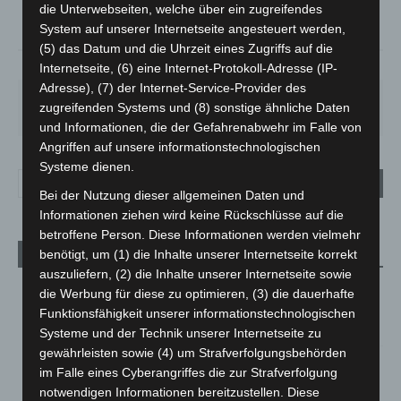
die Unterwebseiten, welche über ein zugreifendes
°
23.3
System auf unserer Internetseite angesteuert werden,
(5) das Datum und die Uhrzeit eines Zugriffs auf die
38%
3.6m/s
7%
Internetseite, (6) eine Internet-Protokoll-Adresse (IP-
Adresse), (7) der Internet-Service-Provider des
SA.
SO.
MO.
DI.
MI.
zugreifenden Systems und (8) sonstige ähnliche Daten
27
°
34
°
26
°
23
°
26
°
und Informationen, die der Gefahrenabwehr im Falle von
Angriffen auf unsere informationstechnologischen
Systeme dienen.
Bei der Nutzung dieser allgemeinen Daten und
Informationen ziehen wird keine Rückschlüsse auf die
betroffene Person. Diese Informationen werden vielmehr
benötigt, um (1) die Inhalte unserer Internetseite korrekt
Aktuelle Beiträge
auszuliefern, (2) die Inhalte unserer Internetseite sowie
Kunst trifft Weingenuss: Barbara-Susann Mehring zeigt ihre
die Werbung für diese zu optimieren, (3) die dauerhafte
Werke im Jacques’ Wein-Depot Isernhagen
Funktionsfähigkeit unserer informationstechnologischen
8. August 2026
Systeme und der Technik unserer Internetseite zu
gewährleisten sowie (4) um Strafverfolgungsbehörden
A2: Zweite Turbobaustelle startet zwischen Hannover-West
im Falle eines Cyberangriffes die zur Strafverfolgung
und Bothfeld
notwendigen Informationen bereitzustellen. Diese