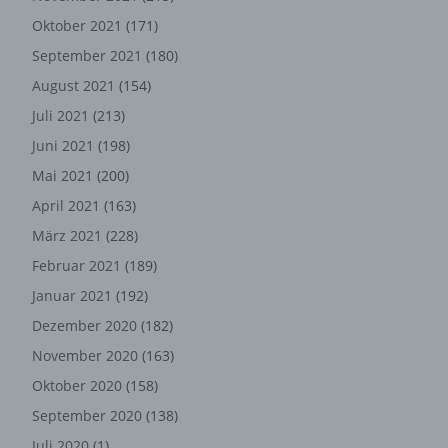
Weitergabe nicht gesetzlich vorgeschrieben ist oder der
Oktober 2021
(171)
Rechtsverteidigung des für die Verarbeitung
September 2021
(180)
Verantwortlichen dient.
August 2021
(154)
Gravatar
Juli 2021
(213)
Juni 2021
(198)
Bei Kommentaren wird auf den Gravatar Service von
Auttomatic zurückgegriffen. Gravatar gleicht Ihre Email-
Mai 2021
(200)
Adresse ab und bildet – sofern Sie dort registriert sind –
April 2021
(163)
Ihr Avatar-Bild neben dem Kommentar ab. Sollten Sie
März 2021
(228)
nicht registriert sein, wird kein Bild angezeigt. Zu
beachten ist, dass alle registrierten WordPress-User
Februar 2021
(189)
automatisch auch bei Gravatar registriert sind. Details zu
Januar 2021
(192)
Gravatar:
https://de.gravatar.com
Dezember 2020
(182)
Hosting
November 2020
(163)
Oktober 2020
(158)
Die von uns in Anspruch genommenen Hosting-
Leistungen dienen der Zurverfügungstellung der
September 2020
(138)
folgenden Leistungen: Infrastruktur- und
Juli 2020
(1)