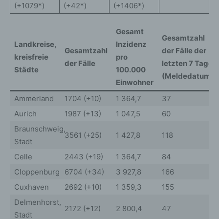
(+1079*)
(+42*)
(+1406*)
Gesamt
Gesamtzahl
Landkreise,
Inzidenz
Gesamtzahl
der Fälle der
kreisfreie
pro
der Fälle
letzten 7 Tage
Städte
100.000
(Meldedatum)
Einwohner
Ammerland
1704 (+10)
1 364,7
37
Aurich
1987 (+13)
1 047,5
60
Braunschweig,
3561 (+25)
1 427,8
118
Stadt
Celle
2443 (+19)
1 364,7
84
Cloppenburg
6704 (+34)
3 927,8
166
Cuxhaven
2692 (+10)
1 359,3
155
Delmenhorst,
2172 (+12)
2 800,4
47
Stadt