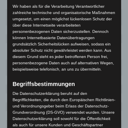
Osnabrück
10346 (+45)
2 889,3
212
Wir haben als für die Verarbeitung Verantwortlicher
zahlreiche technische und organisatorische Maßnahmen
Osnabrück,
4149 (+23)
2 510,7
93
umgesetzt, um einen möglichst lückenlosen Schutz der
Stadt
über diese Internetseite verarbeiteten
Osterholz
1692 (+12)
1 485,1
36
personenbezogenen Daten sicherzustellen. Dennoch
können Internetbasierte Datenübertragungen
Peine
2839 (+16)
2 106,1
146
grundsätzlich Sicherheitslücken aufweisen, sodass ein
Rotenburg
absoluter Schutz nicht gewährleistet werden kann. Aus
2337 (+4)
1 426,9
32
(Wümme)
diesem Grund steht es jeder betroffenen Person frei,
personenbezogene Daten auch auf alternativen Wegen,
Salzgitter,
2359 (+45)
2 261,9
106
beispielsweise telefonisch, an uns zu übermitteln.
Stadt
Schaumburg
2662 (+10)
1 686,7
74
Begriffsbestimmungen
Stade
2828 (+10)
1 382,8
52
Die Datenschutzerklärung beruht auf den
Uelzen
1251 (+29)
1 354,1
120
Begrifflichkeiten, die durch den Europäischen Richtlinien-
und Verordnungsgeber beim Erlass der Datenschutz-
Vechta
5216 (+38)
3 652,3
262
Grundverordnung (DS-GVO) verwendet wurden. Unsere
Verden
2558 (+10)
1 865,3
25
Datenschutzerklärung soll sowohl für die Öffentlichkeit
Wesermarsch
1637 (+24)
1 848,0
146
als auch für unsere Kunden und Geschäftspartner