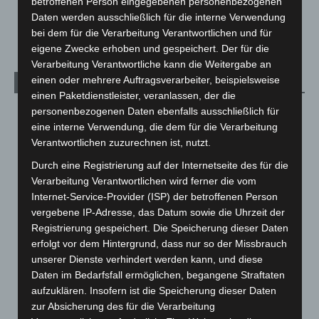
betroffenen Person eingegebenen personenbezogenen
Celle: Mensch stirbt bei Bagger-Unfall auf Baustelle
Daten werden ausschließlich für die interne Verwendung
5. August 2026
bei dem für die Verarbeitung Verantwortlichen und für
eigene Zwecke erhoben und gespeichert. Der für die
Verarbeitung Verantwortliche kann die Weitergabe an
einen oder mehrere Auftragsverarbeiter, beispielsweise
Kategorien
einen Paketdienstleister, veranlassen, der die
personenbezogenen Daten ebenfalls ausschließlich für
Blaulicht
2.799
eine interne Verwendung, die dem für die Verarbeitung
Corona-News
712
Verantwortlichen zuzurechnen ist, nutzt.
Hannover und Region
5.039
Durch eine Registrierung auf der Internetseite des für die
Langenhagen und Ortsteile
3.252
Verarbeitung Verantwortlichen wird ferner die vom
Internet-Service-Provider (ISP) der betroffenen Person
Leserbriefe
1
vergebene IP-Adresse, das Datum sowie die Uhrzeit der
Menschen
2
Registrierung gespeichert. Die Speicherung dieser Daten
Über uns
1
erfolgt vor dem Hintergrund, dass nur so der Missbrauch
unserer Dienste verhindert werden kann, und diese
Veranstaltungen
1.888
Daten im Bedarfsfall ermöglichen, begangene Straftaten
Welt
1.271
aufzuklären. Insofern ist die Speicherung dieser Daten
zur Absicherung des für die Verarbeitung