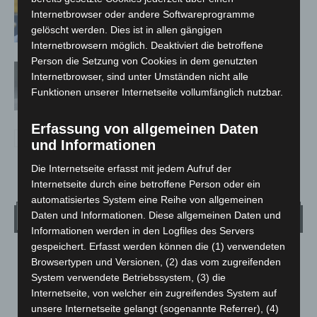
Maskenpflicht im GVH entfällt ab 02.
Internetbrowser oder andere Softwareprogramme
Februar
gelöscht werden. Dies ist in allen gängigen
Internetbrowsern möglich. Deaktiviert die betroffene
Person die Setzung von Cookies in dem genutzten
Absonderungsverordnung in
Internetbrowser, sind unter Umständen nicht alle
Niedersachsen läuft zum Monatsende
Funktionen unserer Internetseite vollumfänglich nutzbar.
aus
Erfassung von allgemeinen Daten
und Informationen
Die Internetseite erfasst mit jedem Aufruf der
Internetseite durch eine betroffene Person oder ein
automatisiertes System eine Reihe von allgemeinen
Daten und Informationen. Diese allgemeinen Daten und
Wetter
Informationen werden in den Logfiles des Servers
gespeichert. Erfasst werden können die (1) verwendeten
LANGENHAGEN
Browsertypen und Versionen, (2) das vom zugreifenden
System verwendete Betriebssystem, (3) die
Klarer Himmel
Internetseite, von welcher ein zugreifendes System auf
°
25.2
°
C
24.3
unsere Internetseite gelangt (sogenannte Referrer), (4)