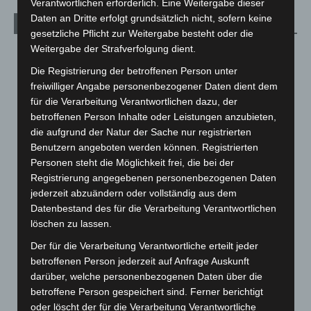
Verantwortlichen erforderlich. Eine Weitergabe dieser
Daten an Dritte erfolgt grundsätzlich nicht, sofern keine
Archiv
gesetzliche Pflicht zur Weitergabe besteht oder die
Weitergabe der Strafverfolgung dient.
August 2026
(14)
Die Registrierung der betroffenen Person unter
Juli 2026
(73)
freiwilliger Angabe personenbezogener Daten dient dem
Juni 2026
(139)
für die Verarbeitung Verantwortlichen dazu, der
Mai 2026
(99)
betroffenen Person Inhalte oder Leistungen anzubieten,
die aufgrund der Natur der Sache nur registrierten
April 2026
(99)
Benutzern angeboten werden können. Registrierten
März 2026
(115)
Personen steht die Möglichkeit frei, die bei der
Registrierung angegebenen personenbezogenen Daten
Februar 2026
(109)
jederzeit abzuändern oder vollständig aus dem
Januar 2026
(122)
Datenbestand des für die Verarbeitung Verantwortlichen
Dezember 2025
(103)
löschen zu lassen.
November 2025
(114)
Der für die Verarbeitung Verantwortliche erteilt jeder
betroffenen Person jederzeit auf Anfrage Auskunft
Oktober 2025
(112)
darüber, welche personenbezogenen Daten über die
September 2025
(93)
betroffene Person gespeichert sind. Ferner berichtigt
August 2025
(90)
oder löscht der für die Verarbeitung Verantwortliche