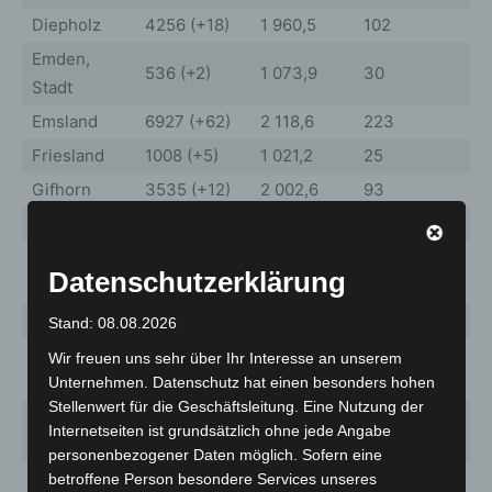
Diepholz
4256 (+18)
1 960,5
102
Emden,
536 (+2)
1 073,9
30
Stadt
Emsland
6927 (+62)
2 118,6
223
Friesland
1008 (+5)
1 021,2
25
Gifhorn
3535 (+12)
2 002,6
93
Goslar
1543 (+17)
1 132,1
67
Grafschaft
3347 (+41)
2 440,2
128
Datenschutzerklärung
Bentheim
Göttingen
5048 (+11)
1 548,3
150
Stand: 08.08.2026
Hameln-
Wir freuen uns sehr über Ihr Interesse an unserem
2576 (+15)
1 734,1
90
Pyrmont
Unternehmen. Datenschutz hat einen besonders hohen
Stellenwert für die Geschäftsleitung. Eine Nutzung der
Hannover,
28324
2 447,8
1172
Internetseiten ist grundsätzlich ohne jede Angabe
Region
(+228)
personenbezogener Daten möglich. Sofern eine
Harburg
3964 (+37)
1 558,0
138
betroffene Person besondere Services unseres