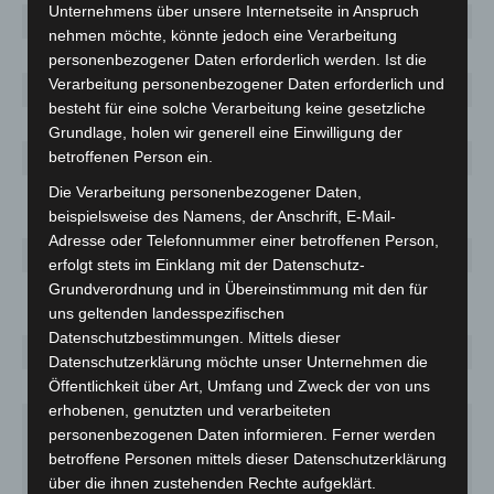
Unternehmens über unsere Internetseite in Anspruch
Heidekreis
2093 (+6)
1 487,8
30
nehmen möchte, könnte jedoch eine Verarbeitung
Helmstedt
1445 (+9)
1 582,7
75
personenbezogener Daten erforderlich werden. Ist die
Verarbeitung personenbezogener Daten erforderlich und
Hildesheim
5594 (+45)
2 028,2
240
besteht für eine solche Verarbeitung keine gesetzliche
Holzminden
918 (+13)
1 302,9
24
Grundlage, holen wir generell eine Einwilligung der
betroffenen Person ein.
Leer
1785 (+24)
1 045,4
106
Lüchow-
Die Verarbeitung personenbezogener Daten,
478 (+2)
987,4
17
beispielsweise des Namens, der Anschrift, E-Mail-
Dannenberg
Adresse oder Telefonnummer einer betroffenen Person,
Lüneburg
1807
981,3
37
erfolgt stets im Einklang mit der Datenschutz-
Nienburg
Grundverordnung und in Übereinstimmung mit den für
2392 (+41)
1 970,5
173
uns geltenden landesspezifischen
(Weser)
Datenschutzbestimmungen. Mittels dieser
Northeim
1383 (+6)
1 045,5
33
Datenschutzerklärung möchte unser Unternehmen die
Oldenburg
3166 (+14)
2 418,8
56
Öffentlichkeit über Art, Umfang und Zweck der von uns
erhobenen, genutzten und verarbeiteten
Oldenburg
personenbezogenen Daten informieren. Ferner werden
(Oldb),
2383 (+14)
1 409,4
63
betroffene Personen mittels dieser Datenschutzerklärung
Stadt
über die ihnen zustehenden Rechte aufgeklärt.