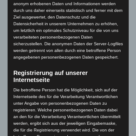
8. August 2026
anonym erhobenen Daten und Informationen werden
durch uns daher einerseits statistisch und ferner mit dem
Niedersachsen: Feuerwehrkräfte kehren nach
Ziel ausgewertet, den Datenschutz und die
Waldbrandeinsatz aus Spanien zurück
Datensicherheit in unserem Unternehmen zu erhöhen,
7. August 2026
um letztlich ein optimales Schutzniveau für die von uns
verarbeiteten personenbezogenen Daten
Hannover: Erste Tigermücken-Population in Niedersachsen
sicherzustellen. Die anonymen Daten der Server-Logfiles
entdeckt
werden getrennt von allen durch eine betroffene Person
7. August 2026
angegebenen personenbezogenen Daten gespeichert.
Brand im „Haus der Begegnung“ in Neuwarmbüchen schnell
eingedämmt
Registrierung auf unserer
6. August 2026
Internetseite
Region Hannover: 21 neue Notfallsanitäter starten beim
Die betroffene Person hat die Möglichkeit, sich auf der
Roten Kreuz
Internetseite des für die Verarbeitung Verantwortlichen
5. August 2026
unter Angabe von personenbezogenen Daten zu
registrieren. Welche personenbezogenen Daten dabei
Mann läuft mit Hockeyschläger über A7 – Polizei sucht
an den für die Verarbeitung Verantwortlichen übermittelt
Zeugen
werden, ergibt sich aus der jeweiligen Eingabemaske,
5. August 2026
die für die Registrierung verwendet wird. Die von der