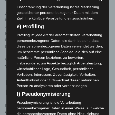
Einschränkung der Verarbeitung ist die Markierung
gespeicherter personenbezogener Daten mit dem
Als Kriterium für die Meldung „genesen“ gilt das
Ziel, ihre künftige Verarbeitung einzuschränken.
Meldedatum des Falles, wenn es länger als 14 Tage
e) Profiling
zurückliegt. Die in dieser Kategorie aufgezählten
Patientinnen und Patienten sind außerdem weder in
Profiling ist jede Art der automatisierten Verarbeitung
Behandlung in einem Krankenhaus noch verstorben.
personenbezogener Daten, die darin besteht, dass
diese personenbezogenen Daten verwendet werden,
Diese Kriterien legt auch das RKI an.
um bestimmte persönliche Aspekte, die sich auf eine
natürliche Person beziehen, zu bewerten,
Weitere Informationen zum Corona-
insbesondere, um Aspekte bezüglich Arbeitsleistung,
Virus
:
www.niedersachsen.de/coronavirus
wirtschaftlicher Lage, Gesundheit, persönlicher
Vorlieben, Interessen, Zuverlässigkeit, Verhalten,
Aufenthaltsort oder Ortswechsel dieser natürlichen
Infektionszahlen aus der Region
Person zu analysieren oder vorherzusagen.
Hannover
f) Pseudonymisierung
Pseudonymisierung ist die Verarbeitung
Die Region Hannover hat seit Auftreten der ersten
personenbezogener Daten in einer Weise, auf welche
Corona-Infektion insgesamt
28.494
Menschen
die personenbezogenen Daten ohne Hinzuziehung