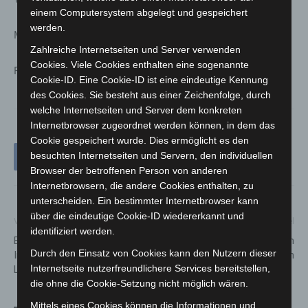
einem Computersystem abgelegt und gespeichert
werden.
Männer 48 Prozent
Zahlreiche Internetseiten und Server verwenden
Cookies. Viele Cookies enthalten eine sogenannte
Frauen 52 Prozent
Cookie-ID. Eine Cookie-ID ist eine eindeutige Kennung
des Cookies. Sie besteht aus einer Zeichenfolge, durch
welche Internetseiten und Server dem konkreten
Internetbrowser zugeordnet werden können, in dem das
Cookie gespeichert wurde. Dies ermöglicht es den
besuchten Internetseiten und Servern, den individuellen
Browser der betroffenen Person von anderen
Internetbrowsern, die andere Cookies enthalten, zu
unterscheiden. Ein bestimmter Internetbrowser kann
über die eindeutige Cookie-ID wiedererkannt und
Vorheriger Artikel
Nächster Artikel
identifiziert werden.
Beeindruckender Rückgang der
Erste Stadtbahnen sollen am
Durch den Einsatz von Cookies kann den Nutzern dieser
Inzidenzen, aber leider kaum
Montag wieder verkehren
Internetseite nutzerfreundlichere Services bereitstellen,
Lockerungen möglich
die ohne die Cookie-Setzung nicht möglich wären.
Mittels eines Cookies können die Informationen und