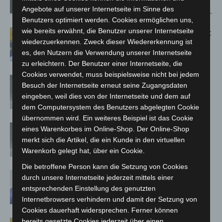
Verwandte Artikel
Mehr vom Autor
Angebote auf unserer Internetseite im Sinne des
Benutzers optimiert werden. Cookies ermöglichen uns,
wie bereits erwähnt, die Benutzer unserer Internetseite
Letzte Corona-Schutzmaßnahme läuft
wiederzuerkennen. Zweck dieser Wiedererkennung ist
aus
es, den Nutzern die Verwendung unserer Internetseite
zu erleichtern. Der Benutzer einer Internetseite, die
Cookies verwendet, muss beispielsweise nicht bei jedem
Corona-Verordnung in Niedersachsen
Besuch der Internetseite erneut seine Zugangsdaten
zum 1. März aufgehoben
eingeben, weil dies von der Internetseite und dem auf
dem Computersystem des Benutzers abgelegten Cookie
übernommen wird. Ein weiteres Beispiel ist das Cookie
Corona-Schutzmaßnahmen in Schule
eines Warenkorbes im Online-Shop. Der Online-Shop
und KiTa: vom Land bis Ostern –
merkt sich die Artikel, die ein Kunde in den virtuellen
Absonderungspflicht läuft aus
Warenkorb gelegt hat, über ein Cookie.
Die betroffene Person kann die Setzung von Cookies
Corona-Schutzmaßnahmen laufen aus
durch unsere Internetseite jederzeit mittels einer
entsprechenden Einstellung des genutzten
Internetbrowsers verhindern und damit der Setzung von
Cookies dauerhaft widersprechen. Ferner können
bereits gesetzte Cookies jederzeit über einen