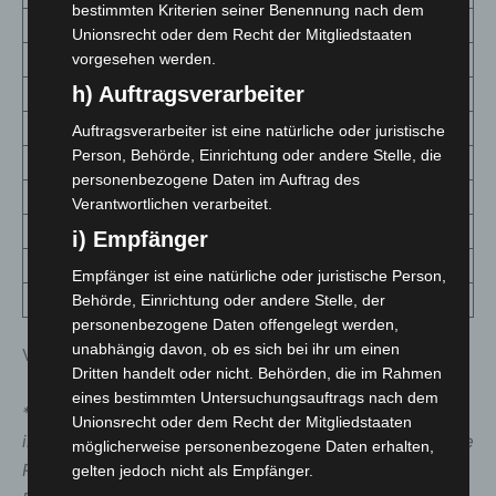
bestimmten Kriterien seiner Benennung nach dem
10 – 19 Jahre
2983
Unionsrecht oder dem Recht der Mitgliedstaaten
20 – 29 Jahre
4989
vorgesehen werden.
h) Auftragsverarbeiter
30 – 39 Jahre
4404
40 – 49 Jahre
4050
Auftragsverarbeiter ist eine natürliche oder juristische
Person, Behörde, Einrichtung oder andere Stelle, die
50 – 59 Jahre
4031
personenbezogene Daten im Auftrag des
60 – 69 Jahre
2177
Verantwortlichen verarbeitet.
70 – 79 Jahre
1328
i) Empfänger
80+ Jahre
2699
Empfänger ist eine natürliche oder juristische Person,
keine Angaben
416
Behörde, Einrichtung oder andere Stelle, der
personenbezogene Daten offengelegt werden,
unabhängig davon, ob es sich bei ihr um einen
Verteilung nach Kommunen:
Dritten handelt oder nicht. Behörden, die im Rahmen
eines bestimmten Untersuchungsauftrags nach dem
*
Die Inzidenzwerte der einzelnen Kommunen spielen für
Unionsrecht oder dem Recht der Mitgliedstaaten
in der Corona-Verordnung aufgeführte Regelungen keine
möglicherweise personenbezogene Daten erhalten,
Rolle. Hierfür ist allein der Inzidenzwert
der gesamten
gelten jedoch nicht als Empfänger.