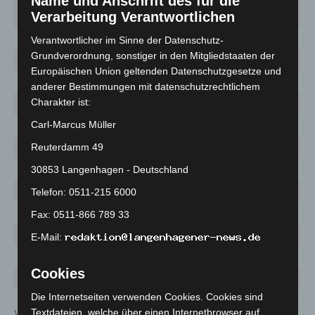
Name und Anschrift des für die
1191
14.209
107,7
Verarbeitung Verantwortlichen
Hannover
Langenhagen
155
1755
106,8
Verantwortlicher im Sinne der Datenschutz-
Grundverordnung, sonstiger in den Mitgliedstaaten der
Lehrte
129
1205
123,8
Europäischen Union geltenden Datenschutzgesetze und
Neustadt
102
829
79,8
anderer Bestimmungen mit datenschutzrechtlichem
Charakter ist:
Pattensen
23
267
79,8
Carl-Marcus Müller
Ronnenberg
48
587
124,8
Seelze
98
869
125,2
Reuterdamm 49
Sehnde
48
545
122,0
30853 Langenhagen - Deutschland
Springe
33
542
53,4
Telefon: 0511-215 6000
Uetze
23
372
53,5
Fax: 0511-866 789 33
Wedemark
71
520
148,7
E-Mail:
Wennigsen
6
193
20,9
Cookies
Wunstorf
54
618
78,2
Die Internetseiten verwenden Cookies. Cookies sind
Textdateien, welche über einen Internetbrowser auf
Verteilung nach Geschlecht