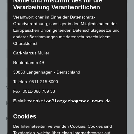
Name und Anschrift des für die
Verarbeitung Verantwortlichen
Ronnenberg
59
903
116,7
Seelze
111
1352
207,7
Verantwortlicher im Sinne der Datenschutz-
Grundverordnung, sonstiger in den Mitgliedstaaten der
Sehnde
36
860
63,1
Europäischen Union geltenden Datenschutzgesetze und
Springe
34
754
50,1
anderer Bestimmungen mit datenschutzrechtlichem
Charakter ist:
Uetze
43
627
121,5
Carl-Marcus Müller
Wedemark
37
816
52,9
Reuterdamm 49
Wennigsen
66
330
194,7
Wunstorf
93
1092
128,0
30853 Langenhagen - Deutschland
Telefon: 0511-215 6000
Verteilung nach Geschlecht
Fax: 0511-866 789 33
E-Mail:
Männer 48 Prozent
Cookies
Frauen 52 Prozent
Die Internetseiten verwenden Cookies. Cookies sind
Textdateien, welche über einen Internetbrowser auf