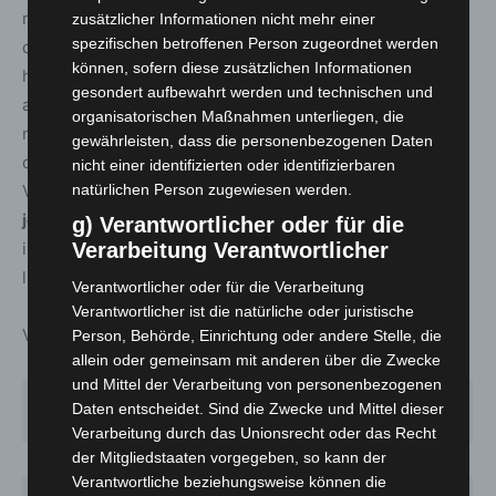
registriert, die sich in der Region mit
zusätzlicher Informationen nicht mehr einer
spezifischen betroffenen Person zugeordnet werden
dem Coronavirus infiziert haben. Davon sind zum
können, sofern diese zusätzlichen Informationen
heutigen Stand
38.051
Personen als genesen
gesondert aufbewahrt werden und technischen und
aufgeführt.
977
Menschen sind infolge einer
organisatorischen Maßnahmen unterliegen, die
nachgewiesenen oder mutmaßlichen Corona-Infektion in
gewährleisten, dass die personenbezogenen Daten
der Region verstorben; der Altersmedian der
nicht einer identifizierten oder identifizierbaren
natürlichen Person zugewiesen werden.
Verstorbenen liegt bei 84 Jahren. Somit sind
zum
jetzigen Zeitpunkt 2996 Menschen
in der Region
g) Verantwortlicher oder für die
Verarbeitung Verantwortlicher
infiziert. Die 7-Tages-Inzidenz pro 100.000 Einwohner
liegt für die Region Hannover tagesaktuell bei
141,9
.
Verantwortlicher oder für die Verarbeitung
Verantwortlicher ist die natürliche oder juristische
Verteilung nach Alter (seit Beginn der Erfassung):
Person, Behörde, Einrichtung oder andere Stelle, die
allein oder gemeinsam mit anderen über die Zwecke
und Mittel der Verarbeitung von personenbezogenen
Fallzahl Gesamt seit
Daten entscheidet. Sind die Zwecke und Mittel dieser
Alter
Ausbruch
Verarbeitung durch das Unionsrecht oder das Recht
der Mitgliedstaaten vorgegeben, so kann der
0 – 9 Jahre
2730
Verantwortliche beziehungsweise können die
10 – 19 Jahre
4591