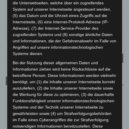
die Unterwebseiten, welche über ein zugreifendes
°
22.2
System auf unserer Internetseite angesteuert werden,
(5) das Datum und die Uhrzeit eines Zugriffs auf die
53%
1.3m/s
72%
Internetseite, (6) eine Internet-Protokoll-Adresse (IP-
Adresse), (7) der Internet-Service-Provider des
MO.
DI.
MI.
DO.
FR.
zugreifenden Systems und (8) sonstige ähnliche Daten
27
°
25
°
26
°
30
°
34
°
und Informationen, die der Gefahrenabwehr im Falle von
Angriffen auf unsere informationstechnologischen
Systeme dienen.
Bei der Nutzung dieser allgemeinen Daten und
Informationen ziehen wird keine Rückschlüsse auf die
betroffene Person. Diese Informationen werden vielmehr
Aktuelle Beiträge
benötigt, um (1) die Inhalte unserer Internetseite korrekt
auszuliefern, (2) die Inhalte unserer Internetseite sowie
M’era Luna 2026: 25.000 Fans feiern in Hildesheim
die Werbung für diese zu optimieren, (3) die dauerhafte
10. August 2026
Funktionsfähigkeit unserer informationstechnologischen
Systeme und der Technik unserer Internetseite zu
Kunst trifft Weingenuss: Barbara-Susann Mehring zeigt ihre
gewährleisten sowie (4) um Strafverfolgungsbehörden
Werke im Jacques’ Wein-Depot Isernhagen
im Falle eines Cyberangriffes die zur Strafverfolgung
8. August 2026
notwendigen Informationen bereitzustellen. Diese