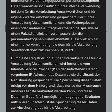
betroffenen Person eingegebenen personenbezogenen
Zeugen
Daten werden ausschließlich für die interne Verwendung
5. August 2026
bei dem für die Verarbeitung Verantwortlichen und für
eigene Zwecke erhoben und gespeichert. Der für die
Verarbeitung Verantwortliche kann die Weitergabe an
einen oder mehrere Auftragsverarbeiter, beispielsweise
Kategorien
einen Paketdienstleister, veranlassen, der die
Blaulicht
2.799
personenbezogenen Daten ebenfalls ausschließlich für
eine interne Verwendung, die dem für die Verarbeitung
Corona-News
712
Verantwortlichen zuzurechnen ist, nutzt.
Hannover und Region
5.039
Durch eine Registrierung auf der Internetseite des für die
Langenhagen und Ortsteile
3.252
Verarbeitung Verantwortlichen wird ferner die vom
Leserbriefe
1
Internet-Service-Provider (ISP) der betroffenen Person
vergebene IP-Adresse, das Datum sowie die Uhrzeit der
Menschen
2
Registrierung gespeichert. Die Speicherung dieser Daten
Über uns
1
erfolgt vor dem Hintergrund, dass nur so der Missbrauch
unserer Dienste verhindert werden kann, und diese
Veranstaltungen
1.889
Daten im Bedarfsfall ermöglichen, begangene Straftaten
Welt
1.272
aufzuklären. Insofern ist die Speicherung dieser Daten
zur Absicherung des für die Verarbeitung