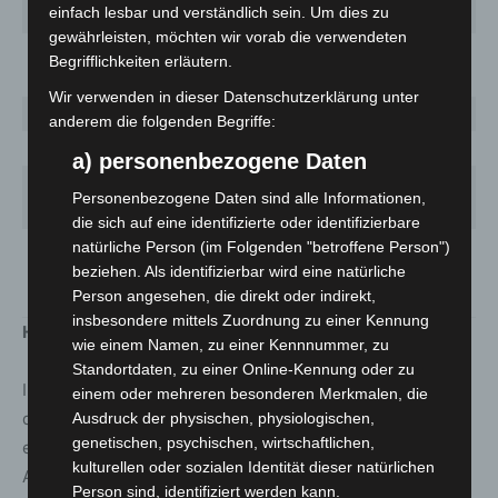
einfach lesbar und verständlich sein. Um dies zu
Wesermarsch
2900 (+1)
3 273,8
106
1
gewährleisten, möchten wir vorab die verwendeten
Wilhelmshaven,
Begrifflichkeiten erläutern.
1645 (+2)
2 161,9
55
7
Stadt
Wir verwenden in dieser Datenschutzerklärung unter
Wittmund
1101 (+1)
1 934,1
68
1
anderem die folgenden Begriffe:
Wolfenbüttel
2386 (+2)
1 994,6
139
1
a) personenbezogene Daten
Wolfsburg,
3109 (+29)
2 499,8
218
1
Personenbezogene Daten sind alle Informationen,
Stadt
die sich auf eine identifizierte oder identifizierbare
Niedersachsen
222845
natürliche Person (im Folgenden "betroffene Person")
2 787,8
10037
1
beziehen. Als identifizierbar wird eine natürliche
gesamt
(+650)
Person angesehen, die direkt oder indirekt,
insbesondere mittels Zuordnung zu einer Kennung
Hinweise zur Tabelle
wie einem Namen, zu einer Kennnummer, zu
Standortdaten, zu einer Online-Kennung oder zu
In der Übersicht sind ausschließlich Fälle aufgelistet, die
einem oder mehreren besonderen Merkmalen, die
dem Niedersächsischen Landesgesundheitsamt
Ausdruck der physischen, physiologischen,
genetischen, psychischen, wirtschaftlichen,
elektronisch bis 9 Uhr mitgeteilt wurden. Es kann zu
kulturellen oder sozialen Identität dieser natürlichen
Abweichungen zwischen der NLGA-Tabelle und Angaben
Person sind, identifiziert werden kann.