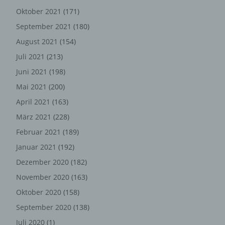
Weitergabe nicht gesetzlich vorgeschrieben ist oder der
Oktober 2021
(171)
Rechtsverteidigung des für die Verarbeitung
September 2021
(180)
Verantwortlichen dient.
August 2021
(154)
Juli 2021
(213)
Gravatar
Juni 2021
(198)
Bei Kommentaren wird auf den Gravatar Service von
Auttomatic zurückgegriffen. Gravatar gleicht Ihre Email-
Mai 2021
(200)
Adresse ab und bildet – sofern Sie dort registriert sind –
April 2021
(163)
Ihr Avatar-Bild neben dem Kommentar ab. Sollten Sie
März 2021
(228)
nicht registriert sein, wird kein Bild angezeigt. Zu
beachten ist, dass alle registrierten WordPress-User
Februar 2021
(189)
automatisch auch bei Gravatar registriert sind. Details zu
Januar 2021
(192)
Gravatar:
https://de.gravatar.com
Dezember 2020
(182)
November 2020
(163)
Hosting
Oktober 2020
(158)
Die von uns in Anspruch genommenen Hosting-
Leistungen dienen der Zurverfügungstellung der
September 2020
(138)
folgenden Leistungen: Infrastruktur- und
Juli 2020
(1)