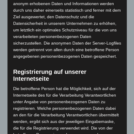
anonym erhobenen Daten und Informationen werden
A2: Zweite Turbobaustelle startet zwischen Hannover-West
durch uns daher einerseits statistisch und ferner mit dem
und Bothfeld
Ziel ausgewertet, den Datenschutz und die
8. August 2026
Datensicherheit in unserem Unternehmen zu erhöhen,
um letztlich ein optimales Schutzniveau für die von uns
Niedersachsen: Feuerwehrkräfte kehren nach
verarbeiteten personenbezogenen Daten
Waldbrandeinsatz aus Spanien zurück
sicherzustellen. Die anonymen Daten der Server-Logfiles
7. August 2026
werden getrennt von allen durch eine betroffene Person
Hannover: Erste Tigermücken-Population in Niedersachsen
angegebenen personenbezogenen Daten gespeichert.
entdeckt
7. August 2026
Registrierung auf unserer
Internetseite
Brand im „Haus der Begegnung“ in Neuwarmbüchen schnell
eingedämmt
Die betroffene Person hat die Möglichkeit, sich auf der
6. August 2026
Internetseite des für die Verarbeitung Verantwortlichen
unter Angabe von personenbezogenen Daten zu
Region Hannover: 21 neue Notfallsanitäter starten beim
registrieren. Welche personenbezogenen Daten dabei
Roten Kreuz
an den für die Verarbeitung Verantwortlichen übermittelt
5. August 2026
werden, ergibt sich aus der jeweiligen Eingabemaske,
die für die Registrierung verwendet wird. Die von der
Mann läuft mit Hockeyschläger über A7 – Polizei sucht