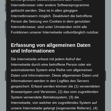
Internetbrowser oder andere Softwareprogramme
Februar
gelöscht werden. Dies ist in allen gängigen
Internetbrowsern möglich. Deaktiviert die betroffene
Person die Setzung von Cookies in dem genutzten
Absonderungsverordnung in
Internetbrowser, sind unter Umständen nicht alle
Niedersachsen läuft zum Monatsende
Funktionen unserer Internetseite vollumfänglich nutzbar.
aus
Erfassung von allgemeinen Daten
und Informationen
Die Internetseite erfasst mit jedem Aufruf der
Internetseite durch eine betroffene Person oder ein
automatisiertes System eine Reihe von allgemeinen
Wetter
Daten und Informationen. Diese allgemeinen Daten und
Informationen werden in den Logfiles des Servers
gespeichert. Erfasst werden können die (1) verwendeten
LANGENHAGEN
Browsertypen und Versionen, (2) das vom zugreifenden
Überwiegend Bewölkt
System verwendete Betriebssystem, (3) die
Internetseite, von welcher ein zugreifendes System auf
°
24.5
°
C
23.5
unsere Internetseite gelangt (sogenannte Referrer), (4)