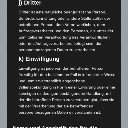
j) Dritter
Dritter ist eine natürliche oder juristische Person,
Barsinghausen
37
914
60,0
Behörde, Einrichtung oder andere Stelle außer der
Burgdorf
80
947
146,0
betroffenen Person, dem Verantwortlichen, dem
Burgwedel
44
487
120,6
Auftragsverarbeiter und den Personen, die unter der
unmittelbaren Verantwortung des Verantwortlichen
Garbsen
143
2938
126,1
oder des Auftragsverarbeiters befugt sind, die
Gehrden
19
496
70,8
personenbezogenen Daten zu verarbeiten.
Hemmingen
52
537
178,8
k) Einwilligung
Isernhagen
33
705
60,7
Einwilligung ist jede von der betroffenen Person
Laatzen
97
1689
142,5
freiwillig für den bestimmten Fall in informierter Weise
und unmissverständlich abgegebene
Landeshauptstadt
1528
20.496
152,3
Willensbekundung in Form einer Erklärung oder einer
Hannover
sonstigen eindeutigen bestätigenden Handlung, mit
Langenhagen
175
2485
190,5
der die betroffene Person zu verstehen gibt, dass sie
mit der Verarbeitung der sie betreffenden
Lehrte
142
1897
193,2
personenbezogenen Daten einverstanden ist.
Neustadt
138
1326
201,1
Pattensen
29
373
79,8