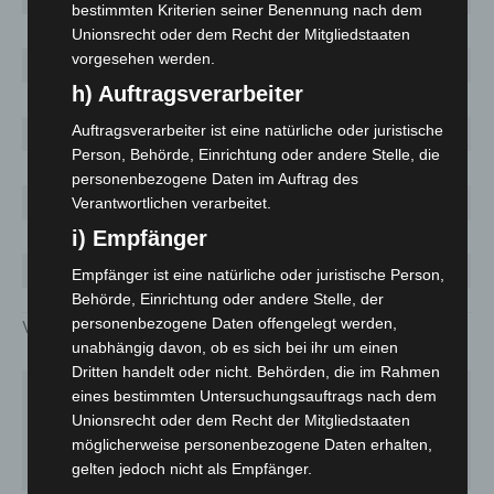
bestimmten Kriterien seiner Benennung nach dem
20 – 29 Jahre
7207
Unionsrecht oder dem Recht der Mitgliedstaaten
vorgesehen werden.
30 – 39 Jahre
6589
h) Auftragsverarbeiter
40 – 49 Jahre
6009
Auftragsverarbeiter ist eine natürliche oder juristische
50 – 59 Jahre
5924
Person, Behörde, Einrichtung oder andere Stelle, die
60 – 69 Jahre
3221
personenbezogene Daten im Auftrag des
70 – 79 Jahre
1908
Verantwortlichen verarbeitet.
i) Empfänger
80+ Jahre
3292
keine Angaben
553
Empfänger ist eine natürliche oder juristische Person,
Behörde, Einrichtung oder andere Stelle, der
personenbezogene Daten offengelegt werden,
Verteilung nach Kommunen:
unabhängig davon, ob es sich bei ihr um einen
Dritten handelt oder nicht. Behörden, die im Rahmen
Fallzahl
eines bestimmten Untersuchungsauftrags nach dem
Aktuelle
Gesamt
7-Tage-
Unionsrecht oder dem Recht der Mitgliedstaaten
Kommune
Fallzahl
seit
Inzidenz
möglicherweise personenbezogene Daten erhalten,
gelten jedoch nicht als Empfänger.
Ausbruch