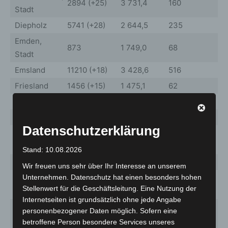
2894 (+25)
3 731,4
160
2
Stadt
Diepholz
5741 (+28)
2 644,5
235
1
Emden,
873
1 749,0
68
1
Stadt
Emsland
11210 (+18)
3 428,6
516
1
Friesland
1456 (+15)
1 475,1
62
6
Gifhorn
5174 (+11)
2 931,1
222
1
Goslar
2176 (+10)
1 596,6
138
1
Datenschutzerklärung
Grafschaft
4499 (+5)
3 280,1
178
1
Bentheim
Stand: 10.08.2026
Göttingen
6807 (+27)
2 087,8
264
8
Wir freuen uns sehr über Ihr Interesse an unserem
Unternehmen. Datenschutz hat einen besonders hohen
Hameln-
3720 (+16)
2 504,2
157
1
Stellenwert für die Geschäftsleitung. Eine Nutzung der
Pyrmont
Internetseiten ist grundsätzlich ohne jede Angabe
Hannover,
personenbezogener Daten möglich. Sofern eine
41902 (+81)
3 621,2
1668
1
Region
betroffene Person besondere Services unseres