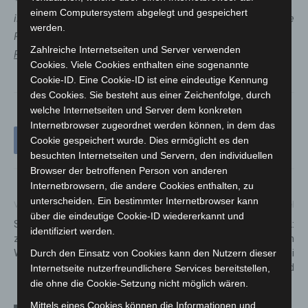
*
Die Inzidenzwerte der einzelnen Kommunen spielen für
einem Computersystem abgelegt und gespeichert
in der Corona-Verordnung aufgeführte Regelungen keine
werden.
Rolle. Hierfür ist allein der Inzidenzwert
der gesamten
Zahlreiche Internetseiten und Server verwenden
Region Hannover
von Bedeutung.
Cookies. Viele Cookies enthalten eine sogenannte
Cookie-ID. Eine Cookie-ID ist eine eindeutige Kennung
des Cookies. Sie besteht aus einer Zeichenfolge, durch
welche Internetseiten und Server dem konkreten
Internetbrowser zugeordnet werden können, in dem das
Cookie gespeichert wurde. Dies ermöglicht es den
besuchten Internetseiten und Servern, den individuellen
Browser der betroffenen Person von anderen
Internetbrowsern, die andere Cookies enthalten, zu
unterscheiden. Ein bestimmter Internetbrowser kann
Vorheriger Artikel
Nächster Artikel
über die eindeutige Cookie-ID wiedererkannt und
Stadt startet Online-Umfrage
Bundesautobahn (BAB) 2:
identifiziert werden.
zum Thema
Fahrer fährt betrunken gegen
Wohnungslosigkeit
Verkehrsschild und leistete bei
Durch den Einsatz von Cookies kann den Nutzern dieser
der Kontrolle Widerstand
Internetseite nutzerfreundlichere Services bereitstellen,
die ohne die Cookie-Setzung nicht möglich wären.
Mittels eines Cookies können die Informationen und