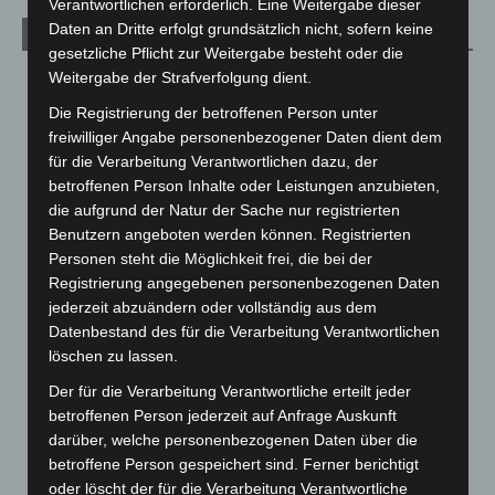
Verantwortlichen erforderlich. Eine Weitergabe dieser
Daten an Dritte erfolgt grundsätzlich nicht, sofern keine
Archiv
gesetzliche Pflicht zur Weitergabe besteht oder die
Weitergabe der Strafverfolgung dient.
August 2026
(15)
Die Registrierung der betroffenen Person unter
Juli 2026
(73)
freiwilliger Angabe personenbezogener Daten dient dem
Juni 2026
(139)
für die Verarbeitung Verantwortlichen dazu, der
Mai 2026
(99)
betroffenen Person Inhalte oder Leistungen anzubieten,
die aufgrund der Natur der Sache nur registrierten
April 2026
(99)
Benutzern angeboten werden können. Registrierten
März 2026
(115)
Personen steht die Möglichkeit frei, die bei der
Februar 2026
(109)
Registrierung angegebenen personenbezogenen Daten
jederzeit abzuändern oder vollständig aus dem
Januar 2026
(122)
Datenbestand des für die Verarbeitung Verantwortlichen
Dezember 2025
(103)
löschen zu lassen.
November 2025
(114)
Der für die Verarbeitung Verantwortliche erteilt jeder
Oktober 2025
(112)
betroffenen Person jederzeit auf Anfrage Auskunft
darüber, welche personenbezogenen Daten über die
September 2025
(93)
betroffene Person gespeichert sind. Ferner berichtigt
August 2025
(90)
oder löscht der für die Verarbeitung Verantwortliche