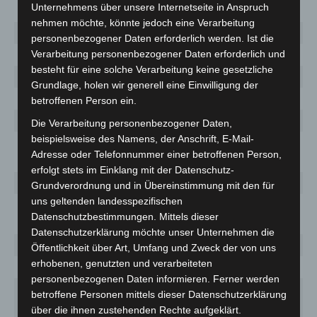
Unternehmens über unsere Internetseite in Anspruch
Harburg
5802 (+3)
2 280,4
207
8
nehmen möchte, könnte jedoch eine Verarbeitung
Heidekreis
2913 (+10)
2 070,8
160
1
personenbezogener Daten erforderlich werden. Ist die
Verarbeitung personenbezogener Daten erforderlich und
Helmstedt
2101 (-1)
2 301,3
102
1
besteht für eine solche Verarbeitung keine gesetzliche
Hildesheim
7697 (+35)
2 790,6
280
1
Grundlage, holen wir generell eine Einwilligung der
Holzminden
1350 (+8)
1 916,0
64
9
betroffenen Person ein.
Leer
3814 (+1)
2 233,6
237
1
Die Verarbeitung personenbezogener Daten,
beispielsweise des Namens, der Anschrift, E-Mail-
Lüchow-
652
1 346,8
30
6
Adresse oder Telefonnummer einer betroffenen Person,
Dannenberg
erfolgt stets im Einklang mit der Datenschutz-
Lüneburg
2854 (+1)
1 549,9
159
8
Grundverordnung und in Übereinstimmung mit den für
uns geltenden landesspezifischen
Nienburg
3207 (+7)
2 641,9
142
1
Datenschutzbestimmungen. Mittels dieser
(Weser)
Datenschutzerklärung möchte unser Unternehmen die
Northeim
1954 (+24)
1 477,1
104
7
Öffentlichkeit über Art, Umfang und Zweck der von uns
erhobenen, genutzten und verarbeiteten
Oldenburg
4405 (+13)
3 365,4
144
1
personenbezogenen Daten informieren. Ferner werden
Oldenburg
betroffene Personen mittels dieser Datenschutzerklärung
(Oldb),
3575 (+4)
2 114,4
190
1
über die ihnen zustehenden Rechte aufgeklärt.