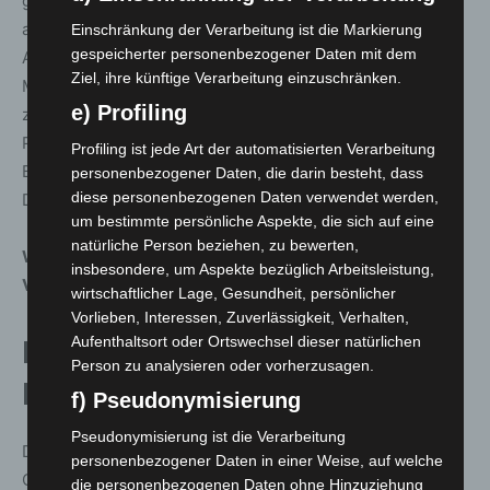
gemeldet hat, die bzw. der Verstorbene aber in einem
anderen Landkreis gemeldet war.
Einschränkung der Verarbeitung ist die Markierung
gespeicherter personenbezogener Daten mit dem
Als Kriterium für die Meldung „genesen“ gilt das
Ziel, ihre künftige Verarbeitung einzuschränken.
Meldedatum des Falles, wenn es länger als 14 Tage
e) Profiling
zurückliegt. Die in dieser Kategorie aufgezählten
Patientinnen und Patienten sind außerdem weder in
Profiling ist jede Art der automatisierten Verarbeitung
Behandlung in einem Krankenhaus noch verstorben.
personenbezogener Daten, die darin besteht, dass
diese personenbezogenen Daten verwendet werden,
Diese Kriterien legt auch das RKI an.
um bestimmte persönliche Aspekte, die sich auf eine
natürliche Person beziehen, zu bewerten,
Weitere Informationen zum Corona-
insbesondere, um Aspekte bezüglich Arbeitsleistung,
Virus
:
www.niedersachsen.de/coronavirus
wirtschaftlicher Lage, Gesundheit, persönlicher
Vorlieben, Interessen, Zuverlässigkeit, Verhalten,
Aufenthaltsort oder Ortswechsel dieser natürlichen
Infektionszahlen aus der Region
Person zu analysieren oder vorherzusagen.
Hannover
f) Pseudonymisierung
Pseudonymisierung ist die Verarbeitung
Die Region Hannover hat seit Auftreten der ersten
personenbezogener Daten in einer Weise, auf welche
Corona-Infektion insgesamt
42.024
Menschen
die personenbezogenen Daten ohne Hinzuziehung