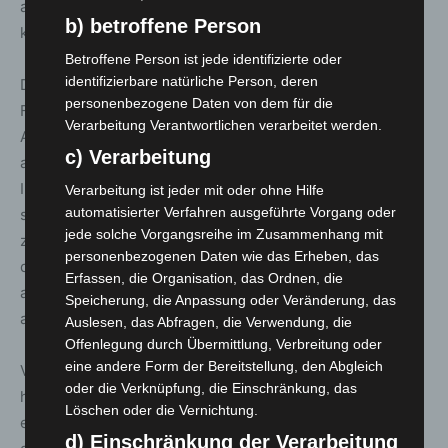
anderer Stellen, etwa der betroffenen Kommunen,
b) betroffene Person
kommen.
Betroffene Person ist jede identifizierte oder
identifizierbare natürliche Person, deren
Die gegenüber dem vorherigen Tag neu ausgewiesenen
personenbezogene Daten von dem für die
Fälle sind nicht zwingend erst seit der gestrigen
Verarbeitung Verantwortlichen verarbeitet werden.
Auflistung neu aufgetreten. Die Gesundheitsämter leiten
c) Verarbeitung
als erste Priorität die notwendigen
Infektionsschutzmaßnahmen ein, ggf. erfolgt die
Verarbeitung ist jeder mit oder ohne Hilfe
automatisierter Verfahren ausgeführte Vorgang oder
standardisierte Falldatenübermittlung erst danach mit
jede solche Vorgangsreihe im Zusammenhang mit
zeitlicher Verzögerung. Bis zur Übermittlung der Fälle an
personenbezogenen Daten wie das Erheben, das
das NLGA können einige Tage vergehen. Dies gilt vor
Erfassen, die Organisation, das Ordnen, die
allem, wenn viele Fälle in einem kurzen Zeitraum
Speicherung, die Anpassung oder Veränderung, das
auftreten.
Auslesen, das Abfragen, die Verwendung, die
Offenlegung durch Übermittlung, Verbreitung oder
eine andere Form der Bereitstellung, den Abgleich
Veränderungen mit geringerer Fallzahl können darüber
oder die Verknüpfung, die Einschränkung, das
hinaus auftreten, wenn ein Krankenhaus beispielsweise
Löschen oder die Vernichtung.
einen Todesfall an das örtliche Gesundheitsamt
d) Einschränkung der Verarbeitung