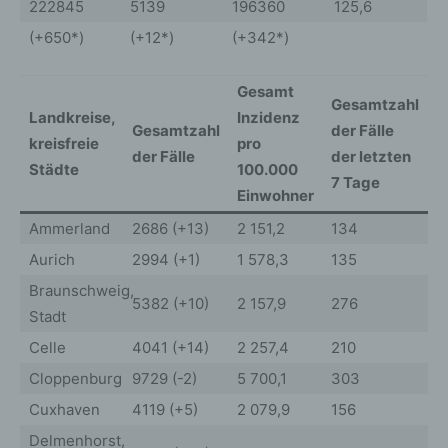
222845
5139
196360
125,6
(+650*)
(+12*)
(+342*)
Gesamt
7
Gesamtzahl
Landkreise,
Inzidenz
I
Gesamtzahl
der Fälle
kreisfreie
pro
p
der Fälle
der letzten
Städte
100.000
1
7 Tage
Einwohner
E
Ammerland
2686 (+13)
2 151,2
134
1
Aurich
2994 (+1)
1 578,3
135
7
Braunschweig,
5382 (+10)
2 157,9
276
1
Stadt
Celle
4041 (+14)
2 257,4
210
1
Cloppenburg
9729 (-2)
5 700,1
303
1
Cuxhaven
4119 (+5)
2 079,9
156
7
Delmenhorst,