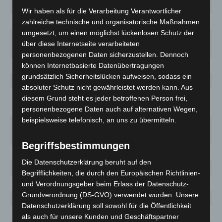
Stadt
Wir haben als für die Verarbeitung Verantwortlicher
Osnabrück
13803 (+81)
3 854,7
461
1
zahlreiche technische und organisatorische Maßnahmen
umgesetzt, um einen möglichst lückenlosen Schutz der
Osnabrück,
6474 (+49)
3 917,7
290
1
über diese Internetseite verarbeiteten
Stadt
personenbezogenen Daten sicherzustellen. Dennoch
Osterholz
2357 (+6)
2 068,9
102
8
können Internetbasierte Datenübertragungen
grundsätzlich Sicherheitslücken aufweisen, sodass ein
Peine
4661 (+4)
3 457,7
270
2
absoluter Schutz nicht gewährleistet werden kann. Aus
Rotenburg
diesem Grund steht es jeder betroffenen Person frei,
3300 (+16)
2 014,9
150
9
(Wümme)
personenbezogene Daten auch auf alternativen Wegen,
beispielsweise telefonisch, an uns zu übermitteln.
Salzgitter,
4320 (+48)
4 142,3
331
3
Stadt
Begriffsbestimmungen
Schaumburg
4021 (+4)
2 547,8
219
1
Die Datenschutzerklärung beruht auf den
Stade
4215 (+5)
2 061,0
222
1
Begrifflichkeiten, die durch den Europäischen Richtlinien-
Uelzen
1975 (+1)
2 137,7
108
1
und Verordnungsgeber beim Erlass der Datenschutz-
Grundverordnung (DS-GVO) verwendet wurden. Unsere
Vechta
7473 (+16)
5 232,7
448
3
Datenschutzerklärung soll sowohl für die Öffentlichkeit
Verden
3378 (+3)
2 463,3
149
1
als auch für unsere Kunden und Geschäftspartner