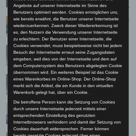
Verwandte Artikel
Mehr vom Autor
Angebote auf unserer Internetseite im Sinne des
Benutzers optimiert werden. Cookies ermöglichen uns,
Letzte Corona-Schutzmaßnahme läuft
wie bereits erwähnt, die Benutzer unserer Internetseite
wiederzuerkennen. Zweck dieser Wiedererkennung ist
aus
es, den Nutzern die Verwendung unserer Internetseite
zu erleichtern. Der Benutzer einer Internetseite, die
Cookies verwendet, muss beispielsweise nicht bei jedem
Corona-Verordnung in Niedersachsen
Besuch der Internetseite erneut seine Zugangsdaten
zum 1. März aufgehoben
eingeben, weil dies von der Internetseite und dem auf
dem Computersystem des Benutzers abgelegten Cookie
übernommen wird. Ein weiteres Beispiel ist das Cookie
Corona-Schutzmaßnahmen in Schule
eines Warenkorbes im Online-Shop. Der Online-Shop
und KiTa: vom Land bis Ostern –
merkt sich die Artikel, die ein Kunde in den virtuellen
Absonderungspflicht läuft aus
Warenkorb gelegt hat, über ein Cookie.
Die betroffene Person kann die Setzung von Cookies
Corona-Schutzmaßnahmen laufen aus
durch unsere Internetseite jederzeit mittels einer
entsprechenden Einstellung des genutzten
Internetbrowsers verhindern und damit der Setzung von
Cookies dauerhaft widersprechen. Ferner können
Maskenpflicht im GVH entfällt ab 02.
bereits gesetzte Cookies jederzeit über einen