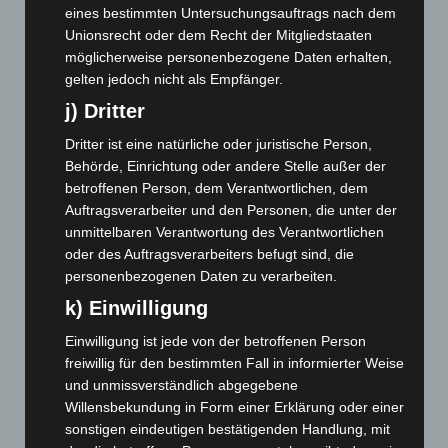
eines bestimmten Untersuchungsauftrags nach dem
Februar 2025
(96)
Unionsrecht oder dem Recht der Mitgliedstaaten
Januar 2025
(88)
möglicherweise personenbezogene Daten erhalten,
gelten jedoch nicht als Empfänger.
Dezember 2024
(89)
j) Dritter
November 2024
(94)
Oktober 2024
(93)
Dritter ist eine natürliche oder juristische Person,
Behörde, Einrichtung oder andere Stelle außer der
September 2024
(112)
betroffenen Person, dem Verantwortlichen, dem
August 2024
(107)
Auftragsverarbeiter und den Personen, die unter der
Juli 2024
(89)
unmittelbaren Verantwortung des Verantwortlichen
oder des Auftragsverarbeiters befugt sind, die
Juni 2024
(107)
personenbezogenen Daten zu verarbeiten.
Mai 2024
(149)
k) Einwilligung
April 2024
(102)
Einwilligung ist jede von der betroffenen Person
März 2024
(103)
freiwillig für den bestimmten Fall in informierter Weise
Februar 2024
(103)
und unmissverständlich abgegebene
Willensbekundung in Form einer Erklärung oder einer
Januar 2024
(111)
sonstigen eindeutigen bestätigenden Handlung, mit
Dezember 2023
(130)