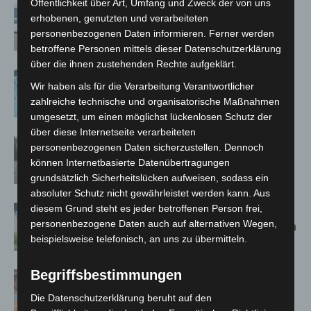
Öffentlichkeit über Art, Umfang und Zweck der von uns
Niedersachsen: Feuerwehrkräfte
erhobenen, genutzten und verarbeiteten
kehren nach Waldbrandeinsatz aus
personenbezogenen Daten informieren. Ferner werden
Spanien zurück
betroffene Personen mittels dieser Datenschutzerklärung
über die ihnen zustehenden Rechte aufgeklärt.
Anklage nach Abschaltung von
Wir haben als für die Verarbeitung Verantwortlicher
„Archetyp Market“ erhoben
zahlreiche technische und organisatorische Maßnahmen
umgesetzt, um einen möglichst lückenlosen Schutz der
über diese Internetseite verarbeiteten
Hannover: Polizei stoppt 166
personenbezogenen Daten sicherzustellen. Dennoch
Trunkenheitsfahrten bei
können Internetbasierte Datenübertragungen
Großkontrolle
grundsätzlich Sicherheitslücken aufweisen, sodass ein
absoluter Schutz nicht gewährleistet werden kann. Aus
diesem Grund steht es jeder betroffenen Person frei,
Schwarz Digits und Zscaler starten
personenbezogene Daten auch auf alternativen Wegen,
souveräne Cloud-Sicherheitsplattform
beispielsweise telefonisch, an uns zu übermitteln.
für Europa
Begriffsbestimmungen
Warn-App: Jeder Zweite weiß nach
Handy-Warnung nicht, was zu tun ist
Die Datenschutzerklärung beruht auf den