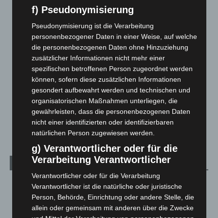
Blaulicht
2.799
f) Pseudonymisierung
Corona-News
712
Pseudonymisierung ist die Verarbeitung
Hannover und Region
5.039
personenbezogener Daten in einer Weise, auf welche
die personenbezogenen Daten ohne Hinzuziehung
Langenhagen und Ortsteile
3.252
zusätzlicher Informationen nicht mehr einer
Leserbriefe
1
spezifischen betroffenen Person zugeordnet werden
Menschen
2
können, sofern diese zusätzlichen Informationen
gesondert aufbewahrt werden und technischen und
Über uns
1
organisatorischen Maßnahmen unterliegen, die
Veranstaltungen
1.888
gewährleisten, dass die personenbezogenen Daten
nicht einer identifizierten oder identifizierbaren
Welt
1.271
natürlichen Person zugewiesen werden.
g) Verantwortlicher oder für die
Verarbeitung Verantwortlicher
Archiv
Verantwortlicher oder für die Verarbeitung
August 2026
(14)
Verantwortlicher ist die natürliche oder juristische
Person, Behörde, Einrichtung oder andere Stelle, die
Juli 2026
(73)
allein oder gemeinsam mit anderen über die Zwecke
Juni 2026
(139)