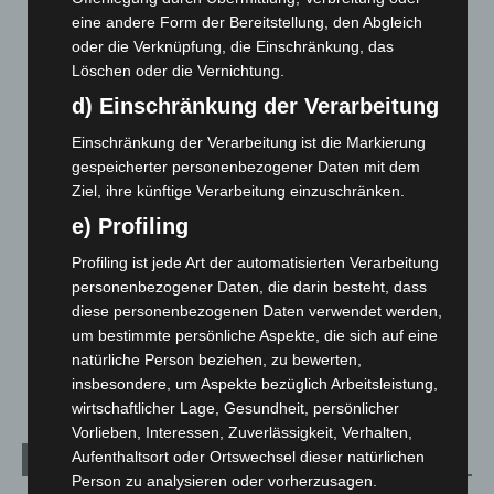
eine andere Form der Bereitstellung, den Abgleich
7. August 2026
oder die Verknüpfung, die Einschränkung, das
Brand im „Haus der Begegnung“ in Neuwarmbüchen schnell
Löschen oder die Vernichtung.
eingedämmt
d) Einschränkung der Verarbeitung
6. August 2026
Einschränkung der Verarbeitung ist die Markierung
Region Hannover: 21 neue Notfallsanitäter starten beim
gespeicherter personenbezogener Daten mit dem
Roten Kreuz
Ziel, ihre künftige Verarbeitung einzuschränken.
5. August 2026
e) Profiling
Mann läuft mit Hockeyschläger über A7 – Polizei sucht
Profiling ist jede Art der automatisierten Verarbeitung
Zeugen
personenbezogener Daten, die darin besteht, dass
5. August 2026
diese personenbezogenen Daten verwendet werden,
um bestimmte persönliche Aspekte, die sich auf eine
Celle: Mensch stirbt bei Bagger-Unfall auf Baustelle
natürliche Person beziehen, zu bewerten,
5. August 2026
insbesondere, um Aspekte bezüglich Arbeitsleistung,
wirtschaftlicher Lage, Gesundheit, persönlicher
Vorlieben, Interessen, Zuverlässigkeit, Verhalten,
Aufenthaltsort oder Ortswechsel dieser natürlichen
Kategorien
Person zu analysieren oder vorherzusagen.