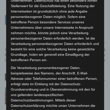
Unternehmen. Datenschutz hat einen besonders hohen
Stellenwert für die Geschäftsleitung. Eine Nutzung der
Internetseiten ist grundsätzlich ohne jede Angabe
personenbezogener Daten möglich. Sofern eine
betroffene Person besondere Services unseres
Unternehmens über unsere Internetseite in Anspruch
nehmen möchte, könnte jedoch eine Verarbeitung
personenbezogener Daten erforderlich werden. Ist die
Vorheriger Artikel
Nächster Artikel
Verarbeitung personenbezogener Daten erforderlich und
besteht für eine solche Verarbeitung keine gesetzliche
Öffentlichkeitsfahndung: Drei
Bei Sturm und Unwetter sind
Grundlage, holen wir generell eine Einwilligung der
Einbrecher bei Tat von
Wälder und Parkanlagen zu
betroffenen Person ein.
Überwachungskamera gefilmt
meiden
Die Verarbeitung personenbezogener Daten,
beispielsweise des Namens, der Anschrift, E-Mail-
Verwandte Artikel
Mehr vom Autor
Adresse oder Telefonnummer einer betroffenen Person,
erfolgt stets im Einklang mit der Datenschutz-
Grundverordnung und in Übereinstimmung mit den für
A2: Zweite Turbobaustelle startet
uns geltenden landesspezifischen
zwischen Hannover-West und
Datenschutzbestimmungen. Mittels dieser
Bothfeld
Datenschutzerklärung möchte unser Unternehmen die