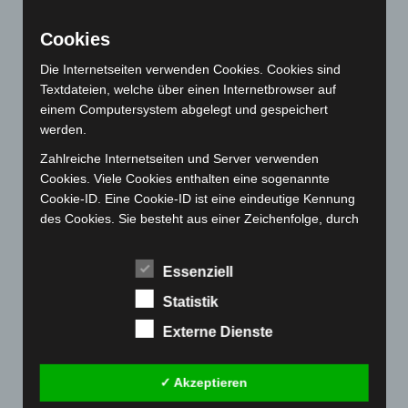
August 2022
(166)
Cookies
Juli 2022
(133)
Die Internetseiten verwenden Cookies. Cookies sind
Juni 2022
(167)
Textdateien, welche über einen Internetbrowser auf
Mai 2022
(177)
einem Computersystem abgelegt und gespeichert
werden.
April 2022
(198)
Zahlreiche Internetseiten und Server verwenden
März 2022
(221)
Cookies. Viele Cookies enthalten eine sogenannte
Februar 2022
(189)
Cookie-ID. Eine Cookie-ID ist eine eindeutige Kennung
Januar 2022
(190)
des Cookies. Sie besteht aus einer Zeichenfolge, durch
welche Internetseiten und Server dem konkreten
Dezember 2021
(204)
Internetbrowser zugeordnet werden können, in dem das
November 2021
(215)
Essenziell
Cookie gespeichert wurde. Dies ermöglicht es den
Oktober 2021
(171)
besuchten Internetseiten und Servern, den individuellen
Statistik
Browser der betroffenen Person von anderen
September 2021
(180)
Externe Dienste
Internetbrowsern, die andere Cookies enthalten, zu
August 2021
(154)
unterscheiden. Ein bestimmter Internetbrowser kann
Juli 2021
(213)
über die eindeutige Cookie-ID wiedererkannt und
✓ Akzeptieren
identifiziert werden.
Juni 2021
(198)