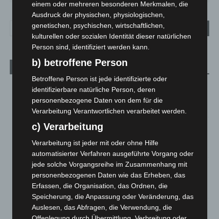
einem oder mehreren besonderen Merkmalen, die
Ausdruck der physischen, physiologischen,
genetischen, psychischen, wirtschaftlichen,
kulturellen oder sozialen Identität dieser natürlichen
Person sind, identifiziert werden kann.
b) betroffene Person
Aktuelle Beiträge
Betroffene Person ist jede identifizierte oder
Kunst trifft Weingenuss: Barbara-Susann Mehring zeigt ihre
identifizierbare natürliche Person, deren
Werke im Jacques’ Wein-Depot Isernhagen
personenbezogene Daten von dem für die
8. August 2026
Verarbeitung Verantwortlichen verarbeitet werden.
c) Verarbeitung
A2: Zweite Turbobaustelle startet zwischen Hannover-West
und Bothfeld
Verarbeitung ist jeder mit oder ohne Hilfe
8. August 2026
automatisierter Verfahren ausgeführte Vorgang oder
jede solche Vorgangsreihe im Zusammenhang mit
Niedersachsen: Feuerwehrkräfte kehren nach
personenbezogenen Daten wie das Erheben, das
Waldbrandeinsatz aus Spanien zurück
Erfassen, die Organisation, das Ordnen, die
7. August 2026
Speicherung, die Anpassung oder Veränderung, das
Auslesen, das Abfragen, die Verwendung, die
Hannover: Erste Tigermücken-Population in Niedersachsen
entdeckt
Offenlegung durch Übermittlung, Verbreitung oder