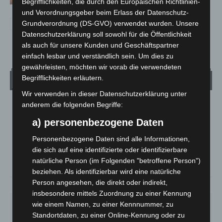
Begrifflichkeiten, die durch den Europäischen Richtlinien-
und Verordnungsgeber beim Erlass der Datenschutz-
Grundverordnung (DS-GVO) verwendet wurden. Unsere
Datenschutzerklärung soll sowohl für die Öffentlichkeit
als auch für unsere Kunden und Geschäftspartner
einfach lesbar und verständlich sein. Um dies zu
gewährleisten, möchten wir vorab die verwendeten
Begrifflichkeiten erläutern.
Wetter
Wir verwenden in dieser Datenschutzerklärung unter
anderem die folgenden Begriffe:
LANGENHAGEN
a) personenbezogene Daten
Mäßig Bewölkt
°
15
°
Personenbezogene Daten sind alle Informationen,
C
13.5
die sich auf eine identifizierte oder identifizierbare
°
12.8
natürliche Person (im Folgenden "betroffene Person")
beziehen. Als identifizierbar wird eine natürliche
Person angesehen, die direkt oder indirekt,
79%
1.8m/s
44%
insbesondere mittels Zuordnung zu einer Kennung
wie einem Namen, zu einer Kennnummer, zu
SO.
MO.
DI.
MI.
DO.
33
°
27
°
23
°
26
°
28
°
Standortdaten, zu einer Online-Kennung oder zu