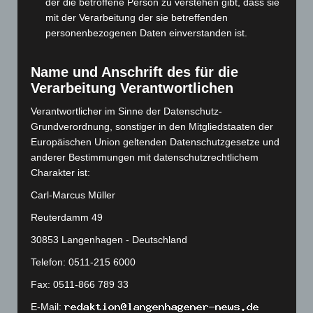
der die betroffene Person zu verstehen gibt, dass sie
November 2023
(130)
mit der Verarbeitung der sie betreffenden
personenbezogenen Daten einverstanden ist.
Oktober 2023
(114)
September 2023
(133)
Name und Anschrift des für die
August 2023
(134)
Verarbeitung Verantwortlichen
Juli 2023
(118)
Verantwortlicher im Sinne der Datenschutz-
Juni 2023
(142)
Grundverordnung, sonstiger in den Mitgliedstaaten der
Europäischen Union geltenden Datenschutzgesetze und
Mai 2023
(139)
anderer Bestimmungen mit datenschutzrechtlichem
April 2023
(155)
Charakter ist:
März 2023
(174)
Carl-Marcus Müller
Februar 2023
(154)
Reuterdamm 49
Januar 2023
(140)
30853 Langenhagen - Deutschland
Dezember 2022
(130)
Telefon: 0511-215 6000
November 2022
(167)
Fax: 0511-866 789 33
Oktober 2022
(166)
E-Mail:
September 2022
(205)