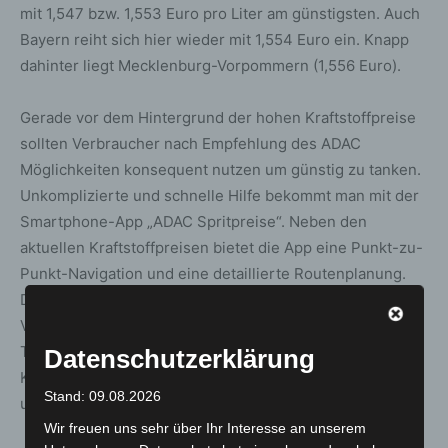
mit 1,547 bzw. 1,553 Euro pro Liter am günstigsten. Auch
Bayern reiht sich hier wieder mit 1,554 Euro ein. Knapp
dahinter liegt Mecklenburg-Vorpommern (1,556 Euro).
Gerade vor dem Hintergrund der hohen Kraftstoffpreise
sollten Verbraucher nach Empfehlung des ADAC
Möglichkeiten konsequent nutzen um günstig zu tanken.
Unkomplizierte und schnelle Hilfe bekommt man mit der
Smartphone-App „ADAC Spritpreise“. Neben den
aktuellen Kraftstoffpreisen bietet die App eine Punkt-zu-
Punkt-Navigation und eine detaillierte Routenplanung.
Daneben erleichtern aktuelle Informationen zum
Verkehrsfluss Autofahrern die Fahrt zur günstigsten
Tankstelle. Ausführliche Informationen zum
Datenschutzerklärung
Kraftstoffmarkt und aktuelle Preise gibt es auch
Stand: 09.08.2026
unter
www.adac.de/tanken
.
Wir freuen uns sehr über Ihr Interesse an unserem