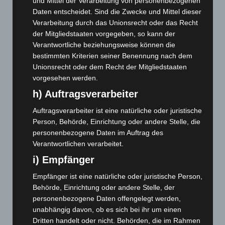
und Mittel der Verarbeitung von personenbezogenen
Mai 2026
(99)
Daten entscheidet. Sind die Zwecke und Mittel dieser
Verarbeitung durch das Unionsrecht oder das Recht
April 2026
(99)
der Mitgliedstaaten vorgegeben, so kann der
März 2026
(115)
Verantwortliche beziehungsweise können die
Februar 2026
(109)
bestimmten Kriterien seiner Benennung nach dem
Unionsrecht oder dem Recht der Mitgliedstaaten
Januar 2026
(122)
vorgesehen werden.
Dezember 2025
(103)
h) Auftragsverarbeiter
November 2025
(114)
Auftragsverarbeiter ist eine natürliche oder juristische
Oktober 2025
(112)
Person, Behörde, Einrichtung oder andere Stelle, die
September 2025
(93)
personenbezogene Daten im Auftrag des
Verantwortlichen verarbeitet.
August 2025
(90)
i) Empfänger
Juli 2025
(90)
Juni 2025
(103)
Empfänger ist eine natürliche oder juristische Person,
Behörde, Einrichtung oder andere Stelle, der
Mai 2025
(112)
personenbezogene Daten offengelegt werden,
April 2025
(88)
unabhängig davon, ob es sich bei ihr um einen
Dritten handelt oder nicht. Behörden, die im Rahmen
März 2025
(111)