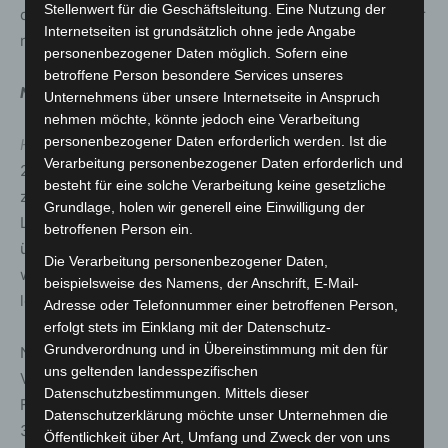
Stellenwert für die Geschäftsleitung. Eine Nutzung der
die unterstützt hinzu gerufene Ortsfeuerwehr Lehrte war
Internetseiten ist grundsätzlich ohne jede Angabe
nicht notwendig.
personenbezogener Daten möglich. Sofern eine
betroffene Person besondere Services unseres
Nachtrag Polizeibericht 19.05 Uhr
Unternehmens über unsere Internetseite in Anspruch
nehmen möchte, könnte jedoch eine Verarbeitung
personenbezogener Daten erforderlich werden. Ist die
Hannover
(ots)
. Am Sonntagmorgen, 08.05.2022, ist ein
Verarbeitung personenbezogener Daten erforderlich und
26 Jahre alter Fahrer mit seinem Auto auf der BAB 2
besteht für eine solche Verarbeitung keine gesetzliche
zwischen den Anschlussstellen Hämelerwald und
Grundlage, holen wir generell eine Einwilligung der
Lehrte-Ost von der Fahrbahn abgekommen und hat sich
betroffenen Person ein.
überschlagen. Bei dem Unfall verstarb eine Person. Die
Die Verarbeitung personenbezogener Daten,
weiteren Insassen wurden unter anderem
beispielsweise des Namens, der Anschrift, E-Mail-
lebensgefährlich, schwer und leicht verletzt.
Adresse oder Telefonnummer einer betroffenen Person,
erfolgt stets im Einklang mit der Datenschutz-
Grundverordnung und in Übereinstimmung mit den für
Nach bisherigen Erkenntnissen des
uns geltenden landesspezifischen
Verkehrsunfalldienstes Hannover befuhr der 26-jährige
Datenschutzbestimmungen. Mittels dieser
Fahrer gegen 05:55 Uhr mit seinem Pkw der Marke BMW
Datenschutzerklärung möchte unser Unternehmen die
316 die BAB 2 in Fahrtrichtung Dortmund. Zwischen den
Öffentlichkeit über Art, Umfang und Zweck der von uns