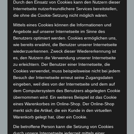
Juli 2025
(90)
Durch den Einsatz von Cookies kann den Nutzern dieser
Internetseite nutzerfreundlichere Services bereitstellen,
Juni 2025
(103)
die ohne die Cookie-Setzung nicht möglich wären.
Mai 2025
(112)
Mittels eines Cookies können die Informationen und
April 2025
(88)
Angebote auf unserer Internetseite im Sinne des
März 2025
(111)
Benutzers optimiert werden. Cookies ermöglichen uns,
wie bereits erwähnt, die Benutzer unserer Internetseite
Februar 2025
(96)
wiederzuerkennen. Zweck dieser Wiedererkennung ist
Januar 2025
(88)
es, den Nutzern die Verwendung unserer Internetseite
zu erleichtern. Der Benutzer einer Internetseite, die
Dezember 2024
(89)
Cookies verwendet, muss beispielsweise nicht bei jedem
November 2024
(94)
Besuch der Internetseite erneut seine Zugangsdaten
Oktober 2024
(93)
eingeben, weil dies von der Internetseite und dem auf
dem Computersystem des Benutzers abgelegten Cookie
September 2024
(112)
übernommen wird. Ein weiteres Beispiel ist das Cookie
August 2024
(107)
eines Warenkorbes im Online-Shop. Der Online-Shop
Juli 2024
(89)
merkt sich die Artikel, die ein Kunde in den virtuellen
Warenkorb gelegt hat, über ein Cookie.
Juni 2024
(107)
Die betroffene Person kann die Setzung von Cookies
Mai 2024
(149)
durch unsere Internetseite jederzeit mittels einer