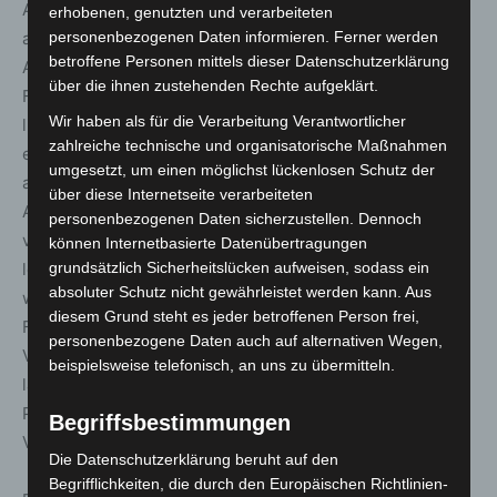
Anschlussstellen Hämelerwald und Lehrte-Ost verlor er
erhobenen, genutzten und verarbeiteten
aus bislang unbekannten Gründen die Kontrolle über das
personenbezogenen Daten informieren. Ferner werden
betroffene Personen mittels dieser Datenschutzerklärung
Auto und kam nach rechts von der Fahrbahn ab. In der
über die ihnen zustehenden Rechte aufgeklärt.
Folge überschlug sich der Pkw und blieb auf dem Dach
Wir haben als für die Verarbeitung Verantwortlicher
liegen. Laut Zeugenaussagen sei der Pkw bereits wegen
zahlreiche technische und organisatorische Maßnahmen
einer auffälligen Fahrweise, unter anderem wegen
umgesetzt, um einen möglichst lückenlosen Schutz der
augenscheinlich zu hoher Geschwindigkeit und dichtes
über diese Internetseite verarbeiteten
Auffahren, aufgefallen. Eine 56 Jahre alte Mitfahrerin
personenbezogenen Daten sicherzustellen. Dennoch
verstarb noch am Unfallort. Ein 8-jähriges Kind erlitt
können Internetbasierte Datenübertragungen
lebensgefährliche Verletzungen. Eine 37 Jahre alte
grundsätzlich Sicherheitslücken aufweisen, sodass ein
absoluter Schutz nicht gewährleistet werden kann. Aus
weitere Mitfahrerin erlitt schwere Verletzungen. Der
diesem Grund steht es jeder betroffenen Person frei,
Fahrer und der gleichaltrige Beifahrer erlitten leichte
personenbezogene Daten auch auf alternativen Wegen,
Verletzungen. Für die medizinische Versorgung vor Ort
beispielsweise telefonisch, an uns zu übermitteln.
landete ein Rettungshubschrauber. Die verletzten
Personen wurden für eine weitere medizinische
Begriffsbestimmungen
Versorgung in Krankenhäuser transportiert.
Die Datenschutzerklärung beruht auf den
Begrifflichkeiten, die durch den Europäischen Richtlinien-