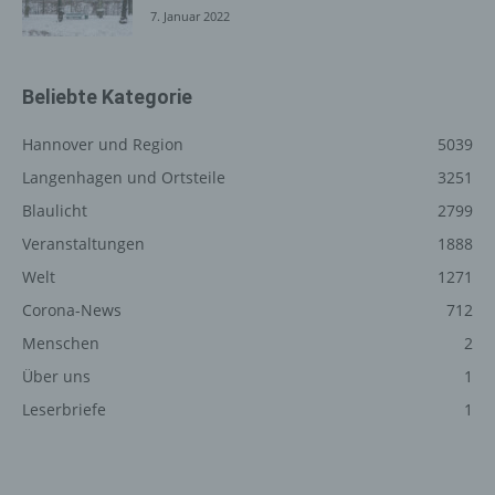
betroffenen Person jederzeit auf Anfrage Auskunft
7. Januar 2022
darüber, welche personenbezogenen Daten über die
betroffene Person gespeichert sind. Ferner berichtigt
oder löscht der für die Verarbeitung Verantwortliche
Beliebte Kategorie
personenbezogene Daten auf Wunsch oder Hinweis der
betroffenen Person, soweit dem keine gesetzlichen
Hannover und Region
5039
Aufbewahrungspflichten entgegenstehen. Die
Langenhagen und Ortsteile
3251
Gesamtheit der Mitarbeiter des für die Verarbeitung
Blaulicht
2799
Verantwortlichen stehen der betroffenen Person in
diesem Zusammenhang als Ansprechpartner zur
Veranstaltungen
1888
Verfügung.
Welt
1271
Corona-News
712
Kontaktmöglichkeit über die
Internetseite
Menschen
2
Über uns
1
Die Internetseite enthält aufgrund von gesetzlichen
Vorschriften Angaben, die eine schnelle elektronische
Leserbriefe
1
Kontaktaufnahme zu unserem Unternehmen sowie eine
unmittelbare Kommunikation mit uns ermöglichen, was
ebenfalls eine allgemeine Adresse der sogenannten