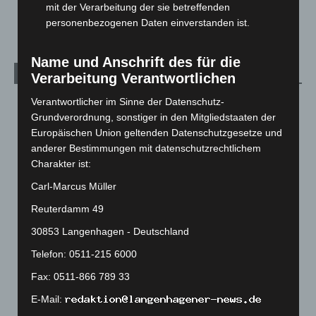
mit der Verarbeitung der sie betreffenden
5. August 2026
personenbezogenen Daten einverstanden ist.
Name und Anschrift des für die
Kategorien
Verarbeitung Verantwortlichen
Verantwortlicher im Sinne der Datenschutz-
Blaulicht
2.799
Grundverordnung, sonstiger in den Mitgliedstaaten der
Corona-News
712
Europäischen Union geltenden Datenschutzgesetze und
Hannover und Region
5.039
anderer Bestimmungen mit datenschutzrechtlichem
Charakter ist:
Langenhagen und Ortsteile
3.252
Carl-Marcus Müller
Leserbriefe
1
Menschen
2
Reuterdamm 49
Über uns
1
30853 Langenhagen - Deutschland
Veranstaltungen
1.888
Telefon: 0511-215 6000
Welt
1.271
Fax: 0511-866 789 33
E-Mail: