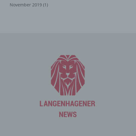
registrieren. Welche personenbezogenen Daten dabei
November 2019
(1)
an den für die Verarbeitung Verantwortlichen übermittelt
werden, ergibt sich aus der jeweiligen Eingabemaske,
die für die Registrierung verwendet wird. Die von der
betroffenen Person eingegebenen personenbezogenen
Daten werden ausschließlich für die interne Verwendung
bei dem für die Verarbeitung Verantwortlichen und für
eigene Zwecke erhoben und gespeichert. Der für die
Verarbeitung Verantwortliche kann die Weitergabe an
einen oder mehrere Auftragsverarbeiter, beispielsweise
einen Paketdienstleister, veranlassen, der die
personenbezogenen Daten ebenfalls ausschließlich für
eine interne Verwendung, die dem für die Verarbeitung
Verantwortlichen zuzurechnen ist, nutzt.
Durch eine Registrierung auf der Internetseite des für die
Verarbeitung Verantwortlichen wird ferner die vom
Internet-Service-Provider (ISP) der betroffenen Person
vergebene IP-Adresse, das Datum sowie die Uhrzeit der
Registrierung gespeichert. Die Speicherung dieser Daten
erfolgt vor dem Hintergrund, dass nur so der Missbrauch