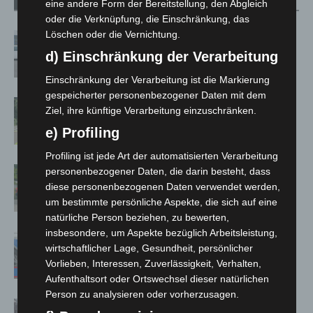
Verwandte Artikel
Mehr vom Autor
eine andere Form der Bereitstellung, den Abgleich
oder die Verknüpfung, die Einschränkung, das
Löschen oder die Vernichtung.
Niedersachsen: Feuerwehrkräfte
kehren nach Waldbrandeinsatz aus
d) Einschränkung der Verarbeitung
Spanien zurück
Einschränkung der Verarbeitung ist die Markierung
gespeicherter personenbezogener Daten mit dem
Brand im „Haus der Begegnung“ in
Ziel, ihre künftige Verarbeitung einzuschränken.
Neuwarmbüchen schnell eingedämmt
e) Profiling
Profiling ist jede Art der automatisierten Verarbeitung
Region Hannover: 21 neue
personenbezogener Daten, die darin besteht, dass
Notfallsanitäter starten beim Roten
diese personenbezogenen Daten verwendet werden,
um bestimmte persönliche Aspekte, die sich auf eine
Kreuz
natürliche Person beziehen, zu bewerten,
insbesondere, um Aspekte bezüglich Arbeitsleistung,
Mann läuft mit Hockeyschläger über
wirtschaftlicher Lage, Gesundheit, persönlicher
A7 – Polizei sucht Zeugen
Vorlieben, Interessen, Zuverlässigkeit, Verhalten,
Aufenthaltsort oder Ortswechsel dieser natürlichen
Person zu analysieren oder vorherzusagen.
Celle: Mensch stirbt bei Bagger-Unfall