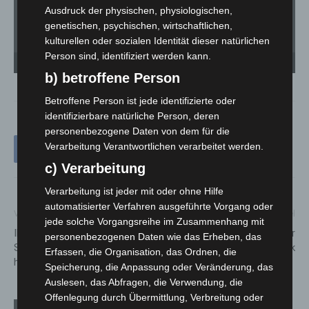
Ausdruck der physischen, physiologischen,
genetischen, psychischen, wirtschaftlichen,
kulturellen oder sozialen Identität dieser natürlichen
Person sind, identifiziert werden kann.
BMW kommt nach rechts von der Fahrbahn ab und überschlägt sich - eine Insassin
BM
verstirbt vor Ort und ein Kind wird lebensgefährlich verletzt. - © Carl-Marcus Müller
ver
b) betroffene Person
Betroffene Person ist jede identifizierte oder
identifizierbare natürliche Person, deren
personenbezogene Daten von dem für die
Verarbeitung Verantwortlichen verarbeitet werden.
c) Verarbeitung
Verarbeitung ist jeder mit oder ohne Hilfe
automatisierter Verfahren ausgeführte Vorgang oder
Vorheriger Artikel
Nächster Artikel
jede solche Vorgangsreihe im Zusammenhang mit
INTERSCHUTZ 2022:
Großeinsatz der Feuerwehr
personenbezogenen Daten wie das Erheben, das
Spannende Wettbewerbe und
Hannover im Expo-Park
Erfassen, die Organisation, das Ordnen, die
hartes Training
Speicherung, die Anpassung oder Veränderung, das
Auslesen, das Abfragen, die Verwendung, die
Offenlegung durch Übermittlung, Verbreitung oder