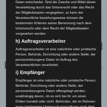
°
13.8
Daten entscheidet. Sind die Zwecke und Mittel dieser
Verarbeitung durch das Unionsrecht oder das Recht
der Mitgliedstaaten vorgegeben, so kann der
75%
2.9m/s
90%
Verantwortliche beziehungsweise können die
bestimmten Kriterien seiner Benennung nach dem
SO.
MO.
DI.
MI.
DO.
33
°
27
°
23
°
26
°
25
°
Unionsrecht oder dem Recht der Mitgliedstaaten
vorgesehen werden.
h) Auftragsverarbeiter
Auftragsverarbeiter ist eine natürliche oder juristische
Person, Behörde, Einrichtung oder andere Stelle, die
personenbezogene Daten im Auftrag des
Verantwortlichen verarbeitet.
Aktuelle Beiträge
i) Empfänger
Kunst trifft Weingenuss: Barbara-Susann Mehring zeigt ihre
Werke im Jacques’ Wein-Depot Isernhagen
Empfänger ist eine natürliche oder juristische Person,
8. August 2026
Behörde, Einrichtung oder andere Stelle, der
personenbezogene Daten offengelegt werden,
A2: Zweite Turbobaustelle startet zwischen Hannover-West
unabhängig davon, ob es sich bei ihr um einen
und Bothfeld
Dritten handelt oder nicht. Behörden, die im Rahmen
8. August 2026
eines bestimmten Untersuchungsauftrags nach dem