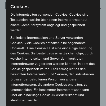
Archiv
Cookies
Die Internetseiten verwenden Cookies. Cookies sind
August 2026
(14)
Textdateien, welche über einen Internetbrowser auf
Juli 2026
(73)
einem Computersystem abgelegt und gespeichert
Juni 2026
(139)
werden.
Mai 2026
(99)
Zahlreiche Internetseiten und Server verwenden
Cookies. Viele Cookies enthalten eine sogenannte
April 2026
(99)
Cookie-ID. Eine Cookie-ID ist eine eindeutige Kennung
März 2026
(115)
des Cookies. Sie besteht aus einer Zeichenfolge, durch
Februar 2026
(109)
welche Internetseiten und Server dem konkreten
Internetbrowser zugeordnet werden können, in dem das
Januar 2026
(122)
Cookie gespeichert wurde. Dies ermöglicht es den
Dezember 2025
(103)
besuchten Internetseiten und Servern, den individuellen
November 2025
(114)
Browser der betroffenen Person von anderen
Internetbrowsern, die andere Cookies enthalten, zu
Oktober 2025
(112)
unterscheiden. Ein bestimmter Internetbrowser kann
September 2025
(93)
über die eindeutige Cookie-ID wiedererkannt und
identifiziert werden.
August 2025
(90)