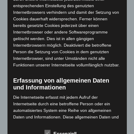
April 2024
(102)
entsprechenden Einstellung des genutzten
März 2024
(103)
Internetbrowsers verhindern und damit der Setzung von
Cookies dauerhaft widersprechen. Ferner können
Februar 2024
(103)
bereits gesetzte Cookies jederzeit über einen
Januar 2024
(111)
Internetbrowser oder andere Softwareprogramme
Dezember 2023
(130)
gelöscht werden. Dies ist in allen gängigen
Internetbrowsern möglich. Deaktiviert die betroffene
November 2023
(130)
Person die Setzung von Cookies in dem genutzten
Oktober 2023
(114)
Internetbrowser, sind unter Umständen nicht alle
Funktionen unserer Internetseite vollumfänglich nutzbar.
September 2023
(133)
August 2023
(134)
Erfassung von allgemeinen Daten
Juli 2023
(118)
und Informationen
Juni 2023
(142)
Die Internetseite erfasst mit jedem Aufruf der
Mai 2023
(139)
Internetseite durch eine betroffene Person oder ein
April 2023
(155)
automatisiertes System eine Reihe von allgemeinen
Daten und Informationen. Diese allgemeinen Daten und
März 2023
(174)
Informationen werden in den Logfiles des Servers
Februar 2023
(154)
gespeichert. Erfasst werden können die (1) verwendeten
Essenziell