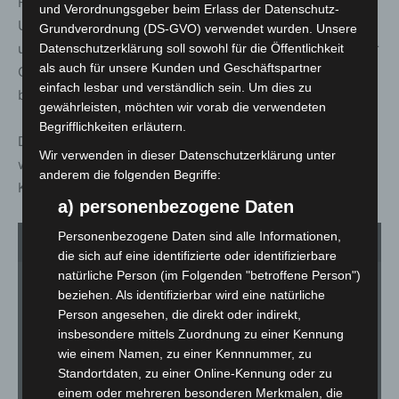
Für die Dauer der Rettungsmaßnahmen und
und Verordnungsgeber beim Erlass der Datenschutz-
Unfallaufnahme war die BAB 2 zwischen Hämelerwald
Grundverordnung (DS-GVO) verwendet wurden. Unsere
und Lehrte-Ost für etwa sechs Stunden vollgesperrt. Der
Datenschutzerklärung soll sowohl für die Öffentlichkeit
als auch für unsere Kunden und Geschäftspartner
Gesamtschaden wird aktuell auf etwa 6.000 Euro
einfach lesbar und verständlich sein. Um dies zu
beziffert.
gewährleisten, möchten wir vorab die verwendeten
Begrifflichkeiten erläutern.
Der Verkehrsunfalldienst Hannover hat Ermittlungen
Wir verwenden in dieser Datenschutzerklärung unter
wegen fahrlässiger Tötung und fahrlässiger
anderem die folgenden Begriffe:
Körperverletzung infolge eines Unfalles eingeleitet.
a) personenbezogene Daten
Personenbezogene Daten sind alle Informationen,
1
von 3
die sich auf eine identifizierte oder identifizierbare
natürliche Person (im Folgenden "betroffene Person")
beziehen. Als identifizierbar wird eine natürliche
Person angesehen, die direkt oder indirekt,
insbesondere mittels Zuordnung zu einer Kennung
wie einem Namen, zu einer Kennnummer, zu
Standortdaten, zu einer Online-Kennung oder zu
einem oder mehreren besonderen Merkmalen, die