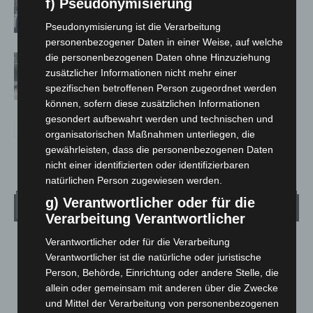
f) Pseudonymisierung
auf Baustelle
Pseudonymisierung ist die Verarbeitung
personenbezogener Daten in einer Weise, auf welche
die personenbezogenen Daten ohne Hinzuziehung
Gasleitung bei McDonald’s-Umbau in
zusätzlicher Informationen nicht mehr einer
Langenhagen beschädigt
spezifischen betroffenen Person zugeordnet werden
können, sofern diese zusätzlichen Informationen
gesondert aufbewahrt werden und technischen und
organisatorischen Maßnahmen unterliegen, die
gewährleisten, dass die personenbezogenen Daten
nicht einer identifizierten oder identifizierbaren
natürlichen Person zugewiesen werden.
g) Verantwortlicher oder für die
Wetter
Verarbeitung Verantwortlicher
Verantwortlicher oder für die Verarbeitung
LANGENHAGEN
Verantwortlicher ist die natürliche oder juristische
Bedeckt
Person, Behörde, Einrichtung oder andere Stelle, die
°
15
allein oder gemeinsam mit anderen über die Zwecke
°
C
14.8
und Mittel der Verarbeitung von personenbezogenen