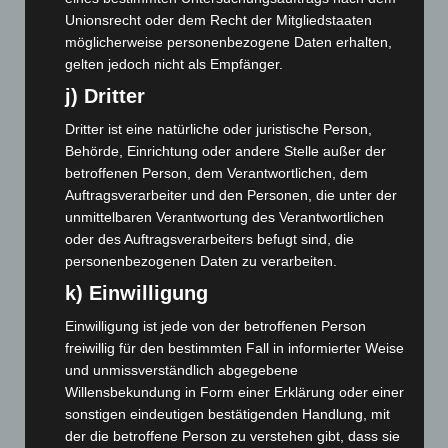
Unionsrecht oder dem Recht der Mitgliedstaaten
Niedersachsen: Feuerwehrkräfte kehren nach
möglicherweise personenbezogene Daten erhalten,
Waldbrandeinsatz aus Spanien zurück
gelten jedoch nicht als Empfänger.
7. August 2026
j) Dritter
Hannover: Erste Tigermücken-Population in Niedersachsen
Dritter ist eine natürliche oder juristische Person,
entdeckt
Behörde, Einrichtung oder andere Stelle außer der
7. August 2026
betroffenen Person, dem Verantwortlichen, dem
Brand im „Haus der Begegnung“ in Neuwarmbüchen schnell
Auftragsverarbeiter und den Personen, die unter der
eingedämmt
unmittelbaren Verantwortung des Verantwortlichen
6. August 2026
oder des Auftragsverarbeiters befugt sind, die
personenbezogenen Daten zu verarbeiten.
Region Hannover: 21 neue Notfallsanitäter starten beim
k) Einwilligung
Roten Kreuz
5. August 2026
Einwilligung ist jede von der betroffenen Person
freiwillig für den bestimmten Fall in informierter Weise
Mann läuft mit Hockeyschläger über A7 – Polizei sucht
und unmissverständlich abgegebene
Zeugen
Willensbekundung in Form einer Erklärung oder einer
5. August 2026
sonstigen eindeutigen bestätigenden Handlung, mit
der die betroffene Person zu verstehen gibt, dass sie
Celle: Mensch stirbt bei Bagger-Unfall auf Baustelle