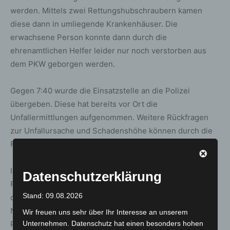
werden. Mittels zwei Rettungshubschraubern kamen
diese dann in umliegende Krankenhäuser. Die
erwachsene Person konnte dann durch die
ehrenamtlichen Helfer leider nur noch verstorben aus
dem PKW geborgen werden.
Gegen 7:40 wurde die Einsatzstelle an die Polizei
übergeben. Diese hat bereits vor Ort die
Unfallermittlungen aufgenommen. Weitere Rückfragen
zur Unfallursache und Schadenshöhe können durch die
Feuerwehr nicht beantwortet werden.
Im Einsatz war die Feuerwehr Hämelerwald mit 4
Datenschutzerklärung
Fahrzeugen und 25 Einsatzkräften, der Pressesprecher
Stand: 09.08.2026
der Feuerwehr, sowie 3 Rettungswägen (RTW), 2
Notarzteinsatzfahrzeuge (NEF), und 2
Wir freuen uns sehr über Ihr Interesse an unserem
Rettungshubschrauber, sowie die Polizei. Ein Einsatz für
Unternehmen. Datenschutz hat einen besonders hohen