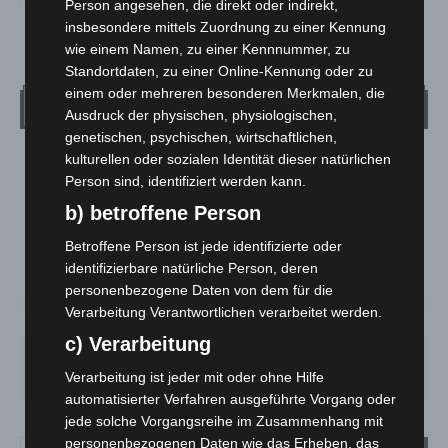
Person angesehen, die direkt oder indirekt,
insbesondere mittels Zuordnung zu einer Kennung
wie einem Namen, zu einer Kennnummer, zu
Standortdaten, zu einer Online-Kennung oder zu
einem oder mehreren besonderen Merkmalen, die
Wetter
Ausdruck der physischen, physiologischen,
genetischen, psychischen, wirtschaftlichen,
kulturellen oder sozialen Identität dieser natürlichen
LANGENHAGEN
Person sind, identifiziert werden kann.
Mäßig Bewölkt
b) betroffene Person
°
13.3
°
C
12
Betroffene Person ist jede identifizierte oder
°
11
identifizierbare natürliche Person, deren
personenbezogene Daten von dem für die
Verarbeitung Verantwortlichen verarbeitet werden.
93%
1.8m/s
38%
c) Verarbeitung
SA.
SO.
MO.
DI.
MI.
27
°
34
°
27
°
23
°
25
°
Verarbeitung ist jeder mit oder ohne Hilfe
automatisierter Verfahren ausgeführte Vorgang oder
jede solche Vorgangsreihe im Zusammenhang mit
personenbezogenen Daten wie das Erheben, das