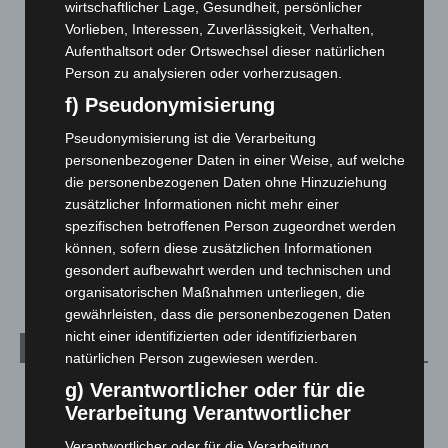
Mann läuft mit Hockeyschläger über A7 – Polizei sucht
wirtschaftlicher Lage, Gesundheit, persönlicher
Zeugen
Vorlieben, Interessen, Zuverlässigkeit, Verhalten,
5. August 2026
Aufenthaltsort oder Ortswechsel dieser natürlichen
Person zu analysieren oder vorherzusagen.
Celle: Mensch stirbt bei Bagger-Unfall auf Baustelle
f) Pseudonymisierung
5. August 2026
Pseudonymisierung ist die Verarbeitung
Gasleitung bei McDonald’s-Umbau in Langenhagen
personenbezogener Daten in einer Weise, auf welche
beschädigt
die personenbezogenen Daten ohne Hinzuziehung
5. August 2026
zusätzlicher Informationen nicht mehr einer
spezifischen betroffenen Person zugeordnet werden
Anklage nach Abschaltung von „Archetyp Market“ erhoben
können, sofern diese zusätzlichen Informationen
3. August 2026
gesondert aufbewahrt werden und technischen und
organisatorischen Maßnahmen unterliegen, die
gewährleisten, dass die personenbezogenen Daten
nicht einer identifizierten oder identifizierbaren
Kategorien
natürlichen Person zugewiesen werden.
g) Verantwortlicher oder für die
Blaulicht
2.799
Verarbeitung Verantwortlicher
Corona-News
712
Verantwortlicher oder für die Verarbeitung