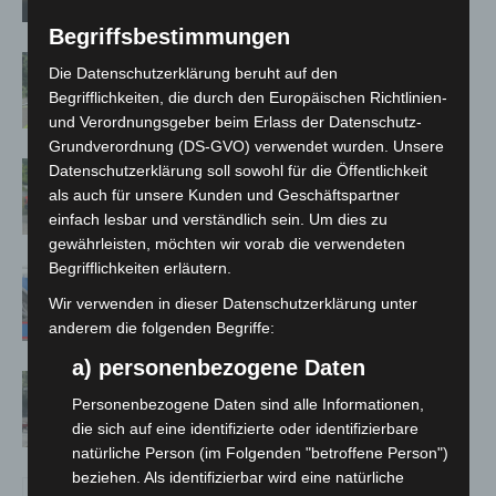
Begriffsbestimmungen
Brand im „Haus der Begegnung“ in
Die Datenschutzerklärung beruht auf den
Neuwarmbüchen schnell eingedämmt
Begrifflichkeiten, die durch den Europäischen Richtlinien-
und Verordnungsgeber beim Erlass der Datenschutz-
Grundverordnung (DS-GVO) verwendet wurden. Unsere
Region Hannover: 21 neue
Datenschutzerklärung soll sowohl für die Öffentlichkeit
Notfallsanitäter starten beim Roten
als auch für unsere Kunden und Geschäftspartner
einfach lesbar und verständlich sein. Um dies zu
Kreuz
gewährleisten, möchten wir vorab die verwendeten
Begrifflichkeiten erläutern.
Mann läuft mit Hockeyschläger über
A7 – Polizei sucht Zeugen
Wir verwenden in dieser Datenschutzerklärung unter
anderem die folgenden Begriffe:
a) personenbezogene Daten
Gasleitung bei McDonald’s-Umbau in
Personenbezogene Daten sind alle Informationen,
Langenhagen beschädigt
die sich auf eine identifizierte oder identifizierbare
natürliche Person (im Folgenden "betroffene Person")
beziehen. Als identifizierbar wird eine natürliche