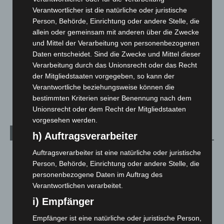
Hannover und Region
5.037
Verantwortlicher ist die natürliche oder juristische
Langenhagen und Ortsteile
3.250
Person, Behörde, Einrichtung oder andere Stelle, die
Leserbriefe
1
allein oder gemeinsam mit anderen über die Zwecke
und Mittel der Verarbeitung von personenbezogenen
Menschen
2
Daten entscheidet. Sind die Zwecke und Mittel dieser
Über uns
1
Verarbeitung durch das Unionsrecht oder das Recht
der Mitgliedstaaten vorgegeben, so kann der
Veranstaltungen
1.887
Verantwortliche beziehungsweise können die
Welt
1.270
bestimmten Kriterien seiner Benennung nach dem
Unionsrecht oder dem Recht der Mitgliedstaaten
vorgesehen werden.
Archiv
h) Auftragsverarbeiter
Auftragsverarbeiter ist eine natürliche oder juristische
August 2026
(12)
Person, Behörde, Einrichtung oder andere Stelle, die
Juli 2026
(73)
personenbezogene Daten im Auftrag des
Juni 2026
(139)
Verantwortlichen verarbeitet.
Mai 2026
(99)
i) Empfänger
April 2026
(99)
Empfänger ist eine natürliche oder juristische Person,