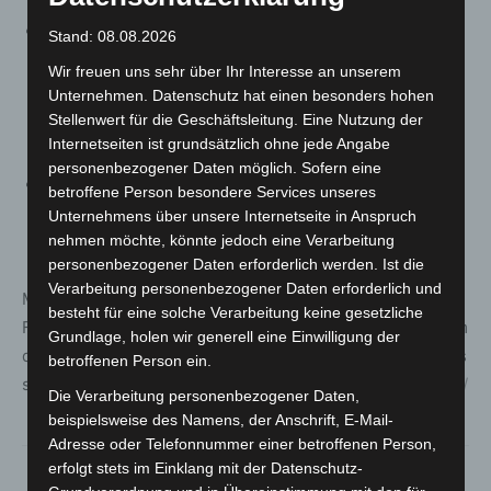
Am 30. Oktober fährt sprinti in Sehnde von 5:00 Uhr
Stand: 08.08.2026
bis 4:00 Uhr und in allen anderen Kommunen
Wir freuen uns sehr über Ihr Interesse an unserem
(Burgwedel, Burgdorf, Uetze, Lehrte, Pattensen,
Unternehmen. Datenschutz hat einen besonders hohen
Springe, Wennigsen, Barsinghausen, Wunstorf,
Stellenwert für die Geschäftsleitung. Eine Nutzung der
Internetseiten ist grundsätzlich ohne jede Angabe
Neustadt, Wedemark) von 5:30 Uhr bis 4:00 Uhr.
personenbezogener Daten möglich. Sofern eine
Am Reformationstag selbst ist sprinti in Sehnde von
betroffene Person besondere Services unseres
5:00 Uhr bis 1:30 Uhr unterwegs, in allen anderen
Unternehmens über unsere Internetseite in Anspruch
nehmen möchte, könnte jedoch eine Verarbeitung
Kommunen zwischen 8:00 Uhr und 1:00 Uhr.
personenbezogener Daten erforderlich werden. Ist die
Verarbeitung personenbezogener Daten erforderlich und
Mit diesen Anpassungen stellt die ÜSTRA sicher, dass
besteht für eine solche Verarbeitung keine gesetzliche
Fahrgäste auch während der Zeitumstellung und rund um
Grundlage, holen wir generell eine Einwilligung der
den Reformationstag zuverlässig und bequem unterwegs
betroffenen Person ein.
sind. Weitere Informationen unter:
https://www.uestra.de/
Die Verarbeitung personenbezogener Daten,
beispielsweise des Namens, der Anschrift, E-Mail-
Adresse oder Telefonnummer einer betroffenen Person,
erfolgt stets im Einklang mit der Datenschutz-