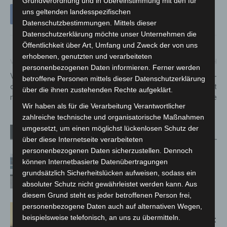
Grundverordnung und in Übereinstimmung mit den für
uns geltenden landesspezifischen
Datenschutzbestimmungen. Mittels dieser
Datenschutzerklärung möchte unser Unternehmen die
Öffentlichkeit über Art, Umfang und Zweck der von uns
erhobenen, genutzten und verarbeiteten
Vorheriger Artikel
Nächster Artikel
personenbezogenen Daten informieren. Ferner werden
Vogelgrippe bei Wildgänsen in
Schüsse in Hannover-
betroffene Personen mittels dieser Datenschutzerklärung
der Region Hannover
Vahrenwald: Eine Person stirbt
über die ihnen zustehenden Rechte aufgeklärt.
nachgewiesen
– mehrere Verletzte
Wir haben als für die Verarbeitung Verantwortlicher
zahlreiche technische und organisatorische Maßnahmen
umgesetzt, um einen möglichst lückenlosen Schutz der
Verwandte Artikel
Mehr vom Autor
über diese Internetseite verarbeiteten
personenbezogenen Daten sicherzustellen. Dennoch
Niedersachsen: Feuerwehrkräfte
können Internetbasierte Datenübertragungen
kehren nach Waldbrandeinsatz aus
grundsätzlich Sicherheitslücken aufweisen, sodass ein
Spanien zurück
absoluter Schutz nicht gewährleistet werden kann. Aus
diesem Grund steht es jeder betroffenen Person frei,
personenbezogene Daten auch auf alternativen Wegen,
Hannover: Erste Tigermücken-
beispielsweise telefonisch, an uns zu übermitteln.
Population in Niedersachsen entdeckt