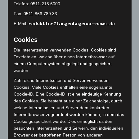
Telefon: 0511-215 6000
September 2023
(133)
Fax: 0511-866 789 33
August 2023
(134)
Juli 2023
(118)
E-Mail:
Juni 2023
(142)
Cookies
Mai 2023
(139)
Die Internetseiten verwenden Cookies. Cookies sind
April 2023
(155)
Textdateien, welche über einen Internetbrowser auf
März 2023
(174)
einem Computersystem abgelegt und gespeichert
Februar 2023
(154)
werden.
Januar 2023
(140)
Zahlreiche Internetseiten und Server verwenden
Cookies. Viele Cookies enthalten eine sogenannte
Dezember 2022
(130)
Cookie-ID. Eine Cookie-ID ist eine eindeutige Kennung
November 2022
(167)
des Cookies. Sie besteht aus einer Zeichenfolge, durch
Oktober 2022
(166)
welche Internetseiten und Server dem konkreten
Internetbrowser zugeordnet werden können, in dem das
September 2022
(205)
Cookie gespeichert wurde. Dies ermöglicht es den
August 2022
(166)
besuchten Internetseiten und Servern, den individuellen
Juli 2022
(133)
Browser der betroffenen Person von anderen