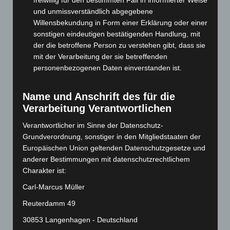
Dezember 2024
(89)
und unmissverständlich abgegebene
November 2024
(94)
Willensbekundung in Form einer Erklärung oder einer
sonstigen eindeutigen bestätigenden Handlung, mit
Oktober 2024
(93)
der die betroffene Person zu verstehen gibt, dass sie
September 2024
(112)
mit der Verarbeitung der sie betreffenden
personenbezogenen Daten einverstanden ist.
August 2024
(107)
Juli 2024
(89)
Name und Anschrift des für die
Juni 2024
(107)
Verarbeitung Verantwortlichen
Mai 2024
(149)
Verantwortlicher im Sinne der Datenschutz-
April 2024
(102)
Grundverordnung, sonstiger in den Mitgliedstaaten der
März 2024
(103)
Europäischen Union geltenden Datenschutzgesetze und
anderer Bestimmungen mit datenschutzrechtlichem
Februar 2024
(103)
Charakter ist:
Januar 2024
(111)
Carl-Marcus Müller
Dezember 2023
(130)
Reuterdamm 49
November 2023
(130)
30853 Langenhagen - Deutschland
Oktober 2023
(114)