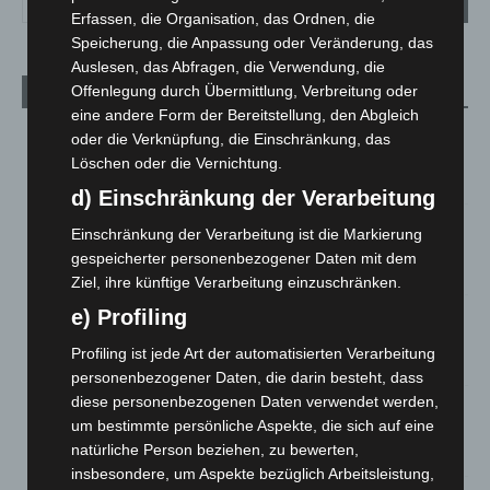
Erfassen, die Organisation, das Ordnen, die
Speicherung, die Anpassung oder Veränderung, das
Auslesen, das Abfragen, die Verwendung, die
Offenlegung durch Übermittlung, Verbreitung oder
Aktuelle Beiträge
eine andere Form der Bereitstellung, den Abgleich
Niedersachsen: Feuerwehrkräfte kehren nach
oder die Verknüpfung, die Einschränkung, das
Waldbrandeinsatz aus Spanien zurück
Löschen oder die Vernichtung.
7. August 2026
d) Einschränkung der Verarbeitung
Hannover: Erste Tigermücken-Population in Niedersachsen
Einschränkung der Verarbeitung ist die Markierung
entdeckt
gespeicherter personenbezogener Daten mit dem
7. August 2026
Ziel, ihre künftige Verarbeitung einzuschränken.
e) Profiling
Brand im „Haus der Begegnung“ in Neuwarmbüchen schnell
eingedämmt
Profiling ist jede Art der automatisierten Verarbeitung
6. August 2026
personenbezogener Daten, die darin besteht, dass
diese personenbezogenen Daten verwendet werden,
Region Hannover: 21 neue Notfallsanitäter starten beim
um bestimmte persönliche Aspekte, die sich auf eine
Roten Kreuz
natürliche Person beziehen, zu bewerten,
5. August 2026
insbesondere, um Aspekte bezüglich Arbeitsleistung,