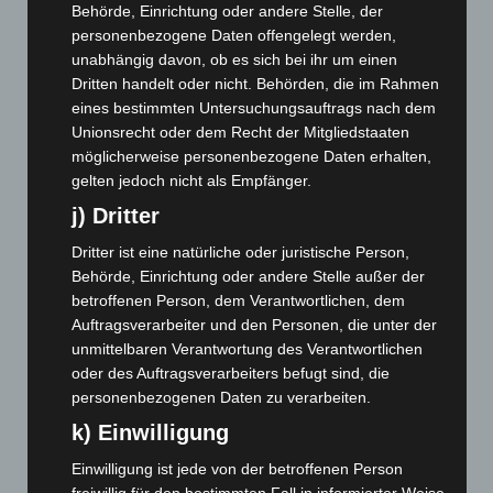
Behörde, Einrichtung oder andere Stelle, der
März 2026
(115)
personenbezogene Daten offengelegt werden,
Februar 2026
(109)
unabhängig davon, ob es sich bei ihr um einen
Januar 2026
(122)
Dritten handelt oder nicht. Behörden, die im Rahmen
eines bestimmten Untersuchungsauftrags nach dem
Dezember 2025
(103)
Unionsrecht oder dem Recht der Mitgliedstaaten
November 2025
(114)
möglicherweise personenbezogene Daten erhalten,
Oktober 2025
(112)
gelten jedoch nicht als Empfänger.
September 2025
(93)
j) Dritter
August 2025
(90)
Dritter ist eine natürliche oder juristische Person,
Juli 2025
(90)
Behörde, Einrichtung oder andere Stelle außer der
betroffenen Person, dem Verantwortlichen, dem
Juni 2025
(103)
Auftragsverarbeiter und den Personen, die unter der
Mai 2025
(112)
unmittelbaren Verantwortung des Verantwortlichen
oder des Auftragsverarbeiters befugt sind, die
April 2025
(88)
personenbezogenen Daten zu verarbeiten.
März 2025
(111)
k) Einwilligung
Februar 2025
(96)
Einwilligung ist jede von der betroffenen Person
Januar 2025
(88)
freiwillig für den bestimmten Fall in informierter Weise