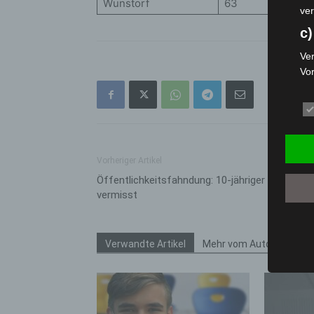
Wunstorf
63
ver
c)
Ver
Vo
pe
da
das
ode
die
Vorheriger Artikel
d
Öffentlichkeitsfahndung: 10-jähriger Junge
vermisst
Ein
per
ei
Verwandte Artikel
Mehr vom Autor
e)
Pro
Da
wer