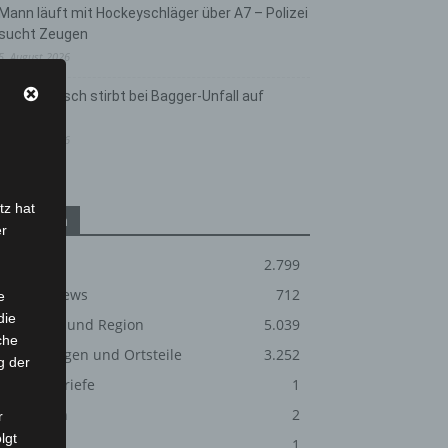
Mann läuft mit Hockeyschläger über A7 – Polizei
sucht Zeugen
5. August 2026
Celle: Mensch stirbt bei Bagger-Unfall auf
Baustelle
5. August 2026
tz hat
Kategorien
er
Blaulicht
2.799
Corona-News
712
e
die
Hannover und Region
5.039
che
Langenhagen und Ortsteile
3.252
g der
Leserbriefe
1
Menschen
2
r
lgt
Über uns
1