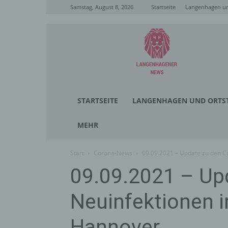
Samstag, August 8, 2026
Startseite
Langenhagen un
Langenhagener
News
STARTSEITE
LANGENHAGEN UND ORTST
MEHR
Start
Corona-News
09.09.2021 – Update zu den C
09.09.2021 – Up
Neuinfektionen i
Hannover