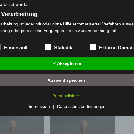
1406
85,3
arbeitet werden.
 Verarbeitung
arbeitung ist jeder mit oder ohne Hilfe automatisierter Verfahren ausge
rgang oder jede solche Vorgangsreihe im Zusammenhang mit
rsonenbezogenen Daten wie das Erheben, das Erfassen, die Organisat
s Ordnen, die Speicherung, die Anpassung oder Veränderung, das Aus
Essenziell
Statistik
Externe Dienst
 Abfragen, die Verwendung, die Offenlegung durch Übermittlung, Verb
r eine andere Form der Bereitstellung, den Abgleich oder die Verknüp
✓ Akzeptieren
 Einschränkung, das Löschen oder die Vernichtung.
Nächster Artikel
) Einschränkung der Verarbeitung
Lichtkonzept des Erlebnis-Zoo-Eingangs für
Auswahl speichern
schränkung der Verarbeitung ist die Markierung gespeicherter
Deutschen Lichtdesign-Preis nominiert
sonenbezogener Daten mit dem Ziel, ihre künftige Verarbeitung
Personalisieren
nzuschränken.
 Profiling
Impressum
|
Datenschutzbedingungen
filing ist jede Art der automatisierten Verarbeitung personenbezogener
ten, die darin besteht, dass diese personenbezogenen Daten verwend
den, um bestimmte persönliche Aspekte, die sich auf eine natürliche 