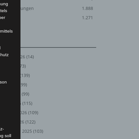
mung
Veranstaltungen
1.888
tels
Welt
1.271
ber
mittels
Archiv
d
chutz
August 2026
(14)
Juli 2026
(73)
Juni 2026
(139)
rson
Mai 2026
(99)
April 2026
(99)
März 2026
(115)
Februar 2026
(109)
Januar 2026
(122)
z-
Dezember 2025
(103)
g soll