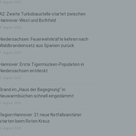
8. August 2026
A2: Zweite Turbobaustelle startet zwischen
Hannover-West und Bothfeld
8. August 2026
Niedersachsen: Feuerwehrkräfte kehren nach
Waldbrandeinsatz aus Spanien zurück
7. August 2026
Hannover: Erste Tigermücken-Population in
Niedersachsen entdeckt
7. August 2026
Brand im „Haus der Begegnung“ in
Neuwarmbüchen schnell eingedämmt
6. August 2026
Region Hannover: 21 neue Notfallsanitäter
starten beim Roten Kreuz
5. August 2026