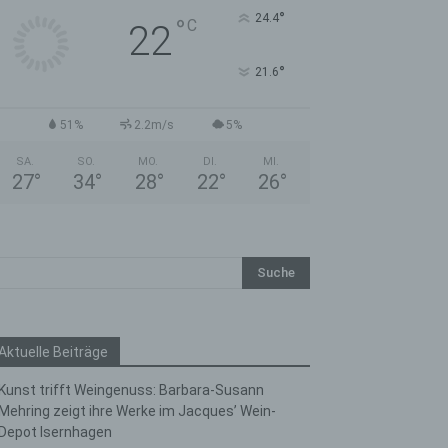
°
24.4
°
C
22
°
21.6
51%
2.2m/s
5%
SA.
SO.
MO.
DI.
MI.
27
°
34
°
28
°
22
°
26
°
Aktuelle Beiträge
Kunst trifft Weingenuss: Barbara-Susann
Mehring zeigt ihre Werke im Jacques’ Wein-
Depot Isernhagen