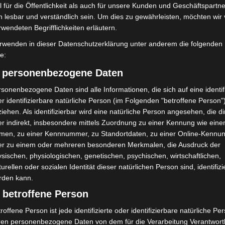
 für die Öffentlichkeit als auch für unsere Kunden und Geschäftspartne
2143
126,5
h lesbar und verständlich sein. Um dies zu gewährleisten, möchten wir
rwendeten Begrifflichkeiten erläutern.
26114
108,0
rwenden in dieser Datenschutzerklärung unter anderem die folgenden
fe:
3163
113,9
2279
86,6
) personenbezogene Daten
1574
30,9
sonenbezogene Daten sind alle Informationen, die sich auf eine identifi
r identifizierbare natürliche Person (im Folgenden "betroffene Person"
457
113,1
iehen. Als identifizierbar wird eine natürliche Person angesehen, die di
1181
120,8
r indirekt, insbesondere mittels Zuordnung zu einer Kennung wie ein
1767
139,4
men, zu einer Kennnummer, zu Standortdaten, zu einer Online-Kennu
er zu einem oder mehreren besonderen Merkmalen, die Ausdruck der
975
58,9
sischen, physiologischen, genetischen, psychischen, wirtschaftlichen,
995
53,4
turellen oder sozialen Identität dieser natürlichen Person sind, identifizi
rden kann.
767
19,4
 betroffene Person
1010
39,6
roffene Person ist jede identifizierte oder identifizierbare natürliche Pe
450
153,0
ren personenbezogene Daten von dem für die Verarbeitung Verantwort