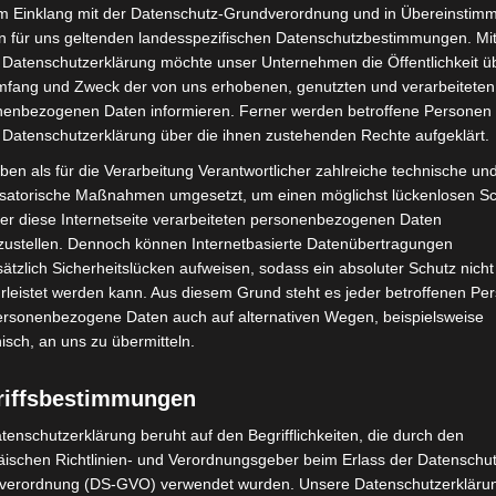
im Einklang mit der Datenschutz-Grundverordnung und in Übereinstim
3474
n für uns geltenden landesspezifischen Datenschutzbestimmungen. Mit
 Datenschutzerklärung möchte unser Unternehmen die Öffentlichkeit ü
443
mfang und Zweck der von uns erhobenen, genutzten und verarbeiteten
enbezogenen Daten informieren. Ferner werden betroffene Personen 
 Datenschutzerklärung über die ihnen zustehenden Rechte aufgeklärt.
ben als für die Verarbeitung Verantwortlicher zahlreiche technische un
Fallzahl Gesamt seit
isatorische Maßnahmen umgesetzt, um einen möglichst lückenlosen S
7-Tage-Inzidenz
Ausbruch
er diese Internetseite verarbeiteten personenbezogenen Daten
zustellen. Dennoch können Internetbasierte Datenübertragungen
ätzlich Sicherheitslücken aufweisen, sodass ein absoluter Schutz nicht
1197
100,0
leistet werden kann. Aus diesem Grund steht es jeder betroffenen Pe
1220
117,4
personenbezogene Daten auch auf alternativen Wegen, beispielsweise
nisch, an uns zu übermitteln.
629
82,0
3671
118,3
riffsbestimmungen
611
38,6
tenschutzerklärung beruht auf den Begrifflichkeiten, die durch den
683
51,1
ischen Richtlinien- und Verordnungsgeber beim Erlass der Datenschut
verordnung (DS-GVO) verwendet wurden. Unsere Datenschutzerklärun
918
121,3