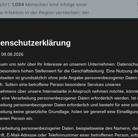
ührt.
1.094
Menschen sind infolge einer
Infektion in der Region verstorben; der
 Jahren. Somit sind
zum jetzigen
iziert.
enschutzerklärung
sung):
: 08.08.2026
Fallzahl Gesamt seit Ausbruch
euen uns sehr über Ihr Interesse an unserem Unternehmen. Datenschu
4287
besonders hohen Stellenwert für die Geschäftsleitung. Eine Nutzung d
etseiten ist grundsätzlich ohne jede Angabe personenbezogener Daten
6522
h. Sofern eine betroffene Person besondere Services unseres
9440
nehmens über unsere Internetseite in Anspruch nehmen möchte, könnt
 eine Verarbeitung personenbezogener Daten erforderlich werden. Ist 
8403
eitung personenbezogener Daten erforderlich und besteht für eine sol
7577
eitung keine gesetzliche Grundlage, holen wir generell eine Einwilligun
fenen Person ein.
7131
3775
rarbeitung personenbezogener Daten, beispielsweise des Namens, de
ift, E-Mail-Adresse oder Telefonnummer einer betroffenen Person, erfo
2158