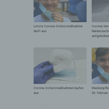
bez
wir
Zuv
Pe
f
Letzte Corona-Schutzmaßnahme
Corona-Ver
läuft aus
Niedersach
Ps
aufgehobe
We
zus
zu
au
unt
ide
g)
Ve
Ver
Corona-Schutzmaßnahmen laufen
Maskenpflic
ode
aus
02. Februar
ge
pe
Ver