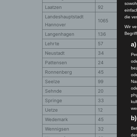
sowohl
Laatzen
92
einfac
Landeshauptstadt
die ve
1065
Hannover
Wir ve
Begrif
Langenhagen
136
Lehrte
57
a
Neustadt
34
Per
ode
Pattensen
24
bez
Ronnenberg
45
ode
Seelze
99
Na
od
Sehnde
20
phy
Springe
33
kul
we
Uetze
12
b)
Wedemark
45
Bet
Wennigsen
32
de