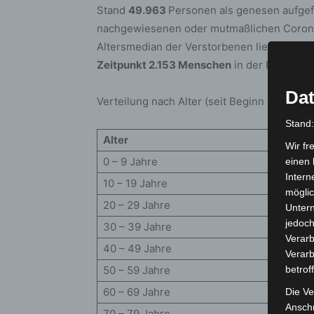
Stand
49.963
Personen als genesen aufgef
nachgewiesenen oder mutmaßlichen Corona-
Altersmedian der Verstorbenen liegt bei 84
Zeitpunkt 2.153 Menschen
in der Region inf
Dat
Verteilung nach Alter (seit Beginn der Erfas
Stand
Alter
Wir fr
0 – 9 Jahre
einen 
Intern
10 – 19 Jahre
möglic
20 – 29 Jahre
Unter
jedoch
30 – 39 Jahre
Verarb
40 – 49 Jahre
Verarb
50 – 59 Jahre
betrof
60 – 69 Jahre
Die Ve
Anschr
70 – 79 Jahre