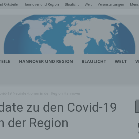
d Ortsteile
Hannover und Region
Blaulicht
Welt
Veranstaltungen
Mens
EILE
HANNOVER UND REGION
BLAULICHT
WELT
V
ovid-19 Neuinfektionen in der Region Hannover
date zu den Covid-19
n der Region