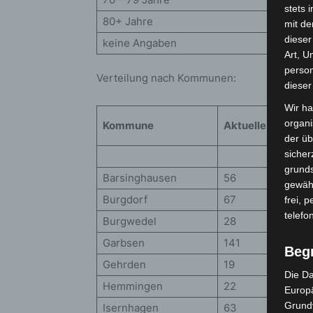
stets 
80+ Jahre
mit de
dieser
keine Angaben
Art, U
person
Verteilung nach Kommunen:
dieser
Wir ha
organ
Kommune
Aktuelle Fallzahl
der üb
sicher
grunds
Barsinghausen
56
gewähr
Burgdorf
67
frei, 
telefo
Burgwedel
28
Garbsen
141
Beg
Gehrden
19
Die Da
Hemmingen
22
Europä
Grund
Isernhagen
63