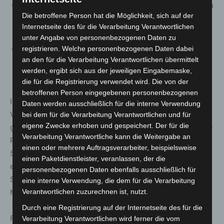
§ 10 Sitzungen, Zusammenkünfte und Veranstaltungen
Die betroffene Person hat die Möglichkeit, sich auf der
in geschlossenen Räumen mit mehr als 500
Internetseite des für die Verarbeitung Verantwortlichen
Teilnehmerinnen und Teilnehmern
unter Angabe von personenbezogenen Daten zu
§ 11 Sitzungen, Zusammenkünfte und Veranstaltungen
registrieren. Welche personenbezogenen Daten dabei
an den für die Verarbeitung Verantwortlichen übermittelt
unter freiem Himmel mit mehr als 500
werden, ergibt sich aus der jeweiligen Eingabemaske,
Teilnehmerinnen und Teilnehmern
die für die Registrierung verwendet wird. Die von der
betroffenen Person eingegebenen personenbezogenen
In Warnstufe drei und in regionalen Hotspots sind
Daten werden ausschließlich für die interne Verwendung
Veranstaltungen mit mehr als 500 Teilnehmenden
bei dem für die Verarbeitung Verantwortlichen und für
eigene Zwecke erhoben und gespeichert. Der für die
generell verboten. Für die in Warnstufe 3 und in Hotspot-
Verarbeitung Verantwortliche kann die Weitergabe an
Regionen noch zulässigen Veranstaltungen mit bis zu
einen oder mehrere Auftragsverarbeiter, beispielsweise
500 Personen gilt drinnen und draußen ein Tanzverbot,
einen Paketdienstleister, veranlassen, der die
eine Pflicht zu 2Gplus, eine Abstandspflicht (Option: 1m,
personenbezogenen Daten ebenfalls ausschließlich für
Schachbrett) und die Pflicht zum Tragen einer FFP2-
eine interne Verwendung, die dem für die Verarbeitung
Maske, auch im Sitzen.
Verantwortlichen zuzurechnen ist, nutzt.
Durch eine Registrierung auf der Internetseite des für die
Für die in den jeweiligen Warnstufen geltenden weiteren
Verarbeitung Verantwortlichen wird ferner die vom