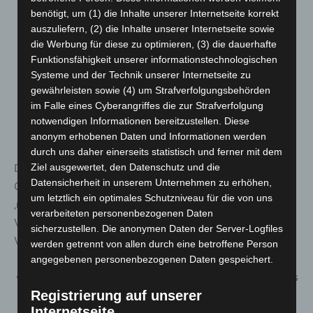
Personen drinnen bzw. 5.000 Personen draußen
benötigt, um (1) die Inhalte unserer Internetseite korrekt
nur noch mit einer max. Auslastung von 30%.
auszuliefern, (2) die Inhalte unserer Internetseite sowie
die Werbung für diese zu optimieren, (3) die dauerhafte
In Warnstufe 2
sind nur noch Veranstaltungen bis
Funktionsfähigkeit unserer informationstechnologischen
2.500 Personen drinnen und 5.000 Personen
Systeme und der Technik unserer Internetseite zu
zulässig und
gewährleisten sowie (4) um Strafverfolgungsbehörden
im Falle eines Cyberangriffes die zur Strafverfolgung
in
Warnstufe 3 bzw. in Hotspot-Regionen
nur bis
notwendigen Informationen bereitzustellen. Diese
500 Personen.
anonym erhobenen Daten und Informationen werden
durch uns daher einerseits statistisch und ferner mit dem
Die Systematik der Veranstaltungsregelungen in der
Ziel ausgewertet, den Datenschutz und die
Datensicherheit in unserem Unternehmen zu erhöhen,
CoronaVerordnung ist vereinfacht worden. Es gibt jetzt
um letztlich ein optimales Schutzniveau für die von uns
‚nur‘ noch drei maßgebliche Vorschriften, eine für
verarbeiteten personenbezogenen Daten
Veranstaltungen mit bis 500 Personen und zwei für
sicherzustellen. Die anonymen Daten der Server-Logfiles
Veranstaltungen mit mehr als 500 Personen:
werden getrennt von allen durch eine betroffene Person
angegebenen personenbezogenen Daten gespeichert.
§ 8 Beschränkung des Zutritts zu Veranstaltungen bis
Registrierung auf unserer
zu 500 Teilnehmerinnen und Teilnehmern
Internetseite