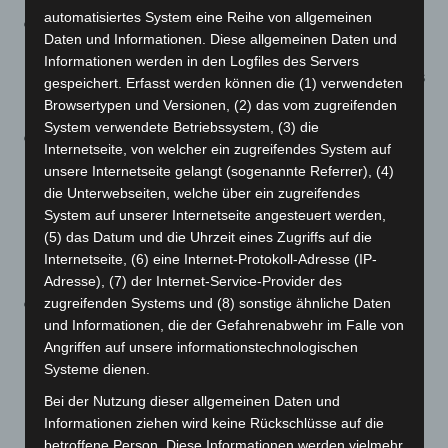
automatisiertes System eine Reihe von allgemeinen
Durch § 7b Absatz 4 werden Versammlungen nach
Daten und Informationen. Diese allgemeinen Daten und
Artikel 8 des Grundgesetzes und für religiöse
Informationen werden in den Logfiles des Servers
Veranstaltungen von den Silvester-Begrenzungen des
gespeichert. Erfasst werden können die (1) verwendeten
§ 7 Absatz 3 ausgenommen.
Browsertypen und Versionen, (2) das vom zugreifenden
System verwendete Betriebssystem, (3) die
Neu eingefügt wird in die Corona Verordnung ein
§
Internetseite, von welcher ein zugreifendes System auf
7c
zur Regelung von
Versammlungen unter freiem
unsere Internetseite gelangt (sogenannte Referrer), (4)
Himmel
. Darin wird festgeschrieben, dass auch bei
die Unterwebseiten, welche über ein zugreifendes
Versammlung im Sinne des Art. 8 Grundgesetz der
System auf unserer Internetseite angesteuert werden,
(5) das Datum und die Uhrzeit eines Zugriffs auf die
Schutz vor Infektionen mit dem Coronavirus
Internetseite, (6) eine Internet-Protokoll-Adresse (IP-
sichergestellt werden muss.
Adresse), (7) der Internet-Service-Provider des
Zulässig sind zukünftig nur noch deutlich
zugreifenden Systems und (8) sonstige ähnliche Daten
und Informationen, die der Gefahrenabwehr im Falle von
kleinere
Veranstaltungen
als bislang:
Angriffen auf unsere informationstechnologischen
In Warnstufe 1 und darunter
dürfen, so die
Systeme dienen.
Änderungen in den §§ 8, 10 und 11, nur noch
Bei der Nutzung dieser allgemeinen Daten und
Veranstaltungen bis 5.000 Personen drinnen und
Informationen ziehen wird keine Rückschlüsse auf die
10.000 draußen stattfinden, allerdings ab 2.500
betroffene Person. Diese Informationen werden vielmehr