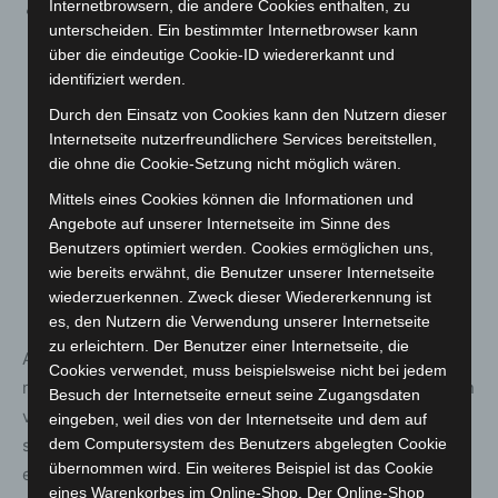
Internetbrowsern, die andere Cookies enthalten, zu
§ 7 b Absatz 2
enthält ein Verbot ein Feuerwerk für
unterscheiden. Ein bestimmter Internetbrowser kann
die Öffentlichkeit zu veranstalten. Damit sind größere,
über die eindeutige Cookie-ID wiedererkannt und
ohnehin einem Genehmigungsvorbehalt
identifiziert werden.
unterliegende Feuerwerke gemeint, nicht aber
Durch den Einsatz von Cookies kann den Nutzern dieser
beispielsweise das Abbrennen von Feuerwerk in
Internetseite nutzerfreundlichere Services bereitstellen,
begrenztem Umfang vor dem eigenen Haus oder in
die ohne die Cookie-Setzung nicht möglich wären.
der Nachbarschaft sofern diese Örtlichkeiten nicht zu
Mittels eines Cookies können die Informationen und
den belebten öffentlichen Plätzen zählen für die der
Angebote auf unserer Internetseite im Sinne des
jeweilige Landkreis oder Kreisfreie Stadt das
Benutzers optimiert werden. Cookies ermöglichen uns,
Abbrennen von Feuerwerk im Sinne des § 7 b
wie bereits erwähnt, die Benutzer unserer Internetseite
wiederzuerkennen. Zweck dieser Wiedererkennung ist
untersagt hat.
es, den Nutzern die Verwendung unserer Internetseite
zu erleichtern. Der Benutzer einer Internetseite, die
Am 31. Dezember 2021 und am 1. Januar 2022 gilt jedoch
Cookies verwendet, muss beispielsweise nicht bei jedem
nach § 7b Absatz 3 zudem ein Verbot von Ansammlungen
Besuch der Internetseite erneut seine Zugangsdaten
von Personen in der Öffentlichkeit unzulässig. Man darf
eingeben, weil dies von der Internetseite und dem auf
sich in dieser Zeit in der Öffentlichkeit außerhalb der
dem Computersystem des Benutzers abgelegten Cookie
übernommen wird. Ein weiteres Beispiel ist das Cookie
eigenen Wohnung nur mit Personen treffen, die dem
eines Warenkorbes im Online-Shop. Der Online-Shop