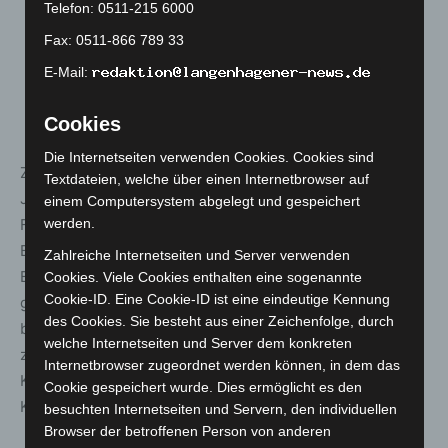
Telefon: 0511-215 6000
Straßen, Wegen und Plätzen sowie auf belebten
Fax: 0511-866 789 33
öffentlich zugänglichen Flächen untersagt. Wo genau
dies gilt entscheiden die Landkreise und kreisfreien
E-Mail:
Städte im Wege einer öffentlich bekanntzugebenden
Allgemeinverfügung.
Cookies
Die Internetseiten verwenden Cookies. Cookies sind
Zu den ohnehin nur für Personen ab einem Alter von 16
Textdateien, welche über einen Internetbrowser auf
Jahren zugelassenen Feuerwerkskörpern der Kategorie
einem Computersystem abgelegt und gespeichert
F2 gehören beispielsweise: Doppelschläge,
werden.
Blitzknallkörper, Pyrodrifter, Knallfrösche, Sprungräder,
Zahlreiche Internetseiten und Server verwenden
Baby-Raketen, Vulkan-Fontänen, steigende Wirbel. Nicht
Cookies. Viele Cookies enthalten eine sogenannte
Cookie-ID. Eine Cookie-ID ist eine eindeutige Kennung
gemeint sind Feuerwerkskörper der Kategorie F1, also
des Cookies. Sie besteht aus einer Zeichenfolge, durch
beispielsweise: Wunderkerzen, Bengalhölzer oder -
welche Internetseiten und Server dem konkreten
zünder, Knallbonbons, Scherzzündhölzer, Schlangen,
Internetbrowser zugeordnet werden können, in dem das
Knallziehbänder, Partyknaller, Tischfeuerwerke und
Cookie gespeichert wurde. Dies ermöglicht es den
Knallerbsen.
besuchten Internetseiten und Servern, den individuellen
Browser der betroffenen Person von anderen