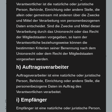
Schon ab Warnstufe 1 darf – so
§ 7 a Absatz 1
–
Verantwortlicher ist die natürliche oder juristische
Person, Behörde, Einrichtung oder andere Stelle, die
eine
ungeimpfte Person nur noch mit anderen
allein oder gemeinsam mit anderen über die Zwecke
Personen aus dem eigenen Haushalt und bis zu zwei
und Mittel der Verarbeitung von personenbezogenen
Personen aus einem weiteren
Daten entscheidet. Sind die Zwecke und Mittel dieser
Haushalt
zusammenkommen. Kinder bis zu einem
Verarbeitung durch das Unionsrecht oder das Recht
Alter von einschließlich 14 Jahren sind dabei nicht
der Mitgliedstaaten vorgegeben, so kann der
einzurechnen, nicht zusammenlebende Paare gelten
Verantwortliche beziehungsweise können die
bestimmten Kriterien seiner Benennung nach dem
als ein Haushalt. Auch Begleitpersonen und
Unionsrecht oder dem Recht der Mitgliedstaaten
Betreuungskräfte, die erforderlich sind, um Menschen
vorgesehen werden.
mit einer wesentlichen Behinderung oder
h) Auftragsverarbeiter
Pflegebedürftigkeit eine Teilhabe am Leben in der
Gesellschaft zu ermöglichen, sowie Dritte im Sinne
Auftragsverarbeiter ist eine natürliche oder juristische
Person, Behörde, Einrichtung oder andere Stelle, die
des § 1684 Abs. 4 Satz 3 des Bürgerlichen
personenbezogene Daten im Auftrag des
Gesetzbuchs werden nicht eingerechnet.
Verantwortlichen verarbeitet.
i) Empfänger
Die Kontaktbeschränkungen gelten nur für private
Zusammenkünfte. In § 7 a Absatz 2 werden
Empfänger ist eine natürliche oder juristische Person,