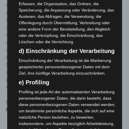
Erfassen, die Organisation, das Ordnen, die
Landesgesundheitsamtes kann davon ausgegangen
Speicherung, die Anpassung oder Veränderung, das
werden, dass eine natürliche Infektion einer Impfung
Auslesen, das Abfragen, die Verwendung, die
hinsichtlich der Immunität und der Nachhaltigkeit
Offenlegung durch Übermittlung, Verbreitung oder
überlegen ist. Erfolgt also nach vollständiger Impfung ein
eine andere Form der Bereitstellung, den Abgleich
Impfdurchbruch, dann kann diese Infektion mit einer
oder die Verknüpfung, die Einschränkung, das
dritten Impfung gleichgesetzt werden. Nicht
Löschen oder die Vernichtung.
vorherzusehen ist allerdings, wie Virusmutationen das
d) Einschränkung der Verarbeitung
bisherige Immunitätsgeschehen beeinflussen werden.
Einschränkung der Verarbeitung ist die Markierung
Dennoch kann zumindest in der aktuellen Lage eine
gespeicherter personenbezogener Daten mit dem
solche Durchbruchsinfektion einer Boosterimpfung
Ziel, ihre künftige Verarbeitung einzuschränken.
gleichgestellt werden. Dies geschieht deshalb jetzt in § 7
e) Profiling
Absatz 6.
Profiling ist jede Art der automatisierten Verarbeitung
personenbezogener Daten, die darin besteht, dass
Hinzu kommen zwei weitere
Ausnahmen von der 2Gplus
diese personenbezogenen Daten verwendet werden,
Regelung
:
um bestimmte persönliche Aspekte, die sich auf eine
natürliche Person beziehen, zu bewerten,
insbesondere, um Aspekte bezüglich Arbeitsleistung,
in der Warnstufe 2, in der Warnstufe 3 und in