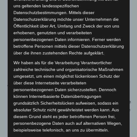
CoronaVerordnung
bewirken, dass nunmehr auch in
uns geltenden landesspezifischen
Warnstufe 2 alle Personen ab dem vollendeten 14.
Datenschutzbestimmungen. Mittels dieser
Lebensjahr, die
Verkehrsmittel des
Datenschutzerklärung möchte unser Unternehmen die
Öffentlichkeit über Art, Umfang und Zweck der von uns
Personenverkehrs oder die dazugehörigen
erhobenen, genutzten und verarbeiteten
Einrichtungen
in geschlossenen Räumen, wie zum
personenbezogenen Daten informieren. Ferner werden
Beispiel an Haltestellen, Bahnhöfen, Flughäfen und
betroffene Personen mittels dieser Datenschutzerklärung
Fähranlegern, nutzen, eine
FFP2 Maske
(oder eine
über die ihnen zustehenden Rechte aufgeklärt.
Maske mit vergleichbarem Schutzniveau) zu tragen
Wir haben als für die Verarbeitung Verantwortlicher
haben. Fahrzeugführerinnen und Fahrzeugführer sind
zahlreiche technische und organisatorische Maßnahmen
von dieser Pflicht ausgenommen.
umgesetzt, um einen möglichst lückenlosen Schutz der
über diese Internetseite verarbeiteten
Für Discotheken, Clubs oder Shisha-Bars ergibt sich
personenbezogenen Daten sicherzustellen. Dennoch
aus der spezielleren Regelung des § 12 Abs. 4, dass
können Internetbasierte Datenübertragungen
auch im
Sitzen die medizinische Maske (in Warnstufe
grundsätzlich Sicherheitslücken aufweisen, sodass ein
2 – FFP2) nicht abgenommen
werden darf (Ausnahme
absoluter Schutz nicht gewährleistet werden kann. Aus
diesem Grund steht es jeder betroffenen Person frei,
nur während des Trink- oder Essvorgangs oder beim
personenbezogene Daten auch auf alternativen Wegen,
Rauchen). Aus diesem Grund erfolgt eine Streichung
beispielsweise telefonisch, an uns zu übermitteln.
in § 4 Absatz 4 der Verordnung.