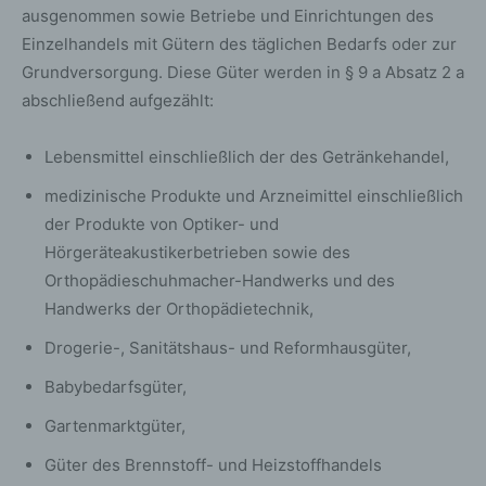
Sicherheitsgründen und für den Fall, dass die betroffene
ausgenommen sowie Betriebe und Einrichtungen des
Person durch einen abgegebenen Kommentar die
Einzelhandels mit Gütern des täglichen Bedarfs oder zur
Rechte Dritter verletzt oder rechtswidrige Inhalte postet.
Grundversorgung. Diese Güter werden in § 9 a Absatz 2 a
Die Speicherung dieser personenbezogenen Daten
abschließend aufgezählt:
erfolgt daher im eigenen Interesse des für die
Verarbeitung Verantwortlichen, damit sich dieser im Falle
einer Rechtsverletzung gegebenenfalls exkulpieren
Lebensmittel einschließlich der des Getränkehandel,
könnte. Es erfolgt keine Weitergabe dieser erhobenen
medizinische Produkte und Arzneimittel einschließlich
personenbezogenen Daten an Dritte, sofern eine solche
Weitergabe nicht gesetzlich vorgeschrieben ist oder der
der Produkte von Optiker- und
Rechtsverteidigung des für die Verarbeitung
Hörgeräteakustikerbetrieben sowie des
Verantwortlichen dient.
Orthopädieschuhmacher-Handwerks und des
Handwerks der Orthopädietechnik,
Gravatar
Drogerie-, Sanitätshaus- und Reformhausgüter,
Bei Kommentaren wird auf den Gravatar Service von
Auttomatic zurückgegriffen. Gravatar gleicht Ihre Email-
Babybedarfsgüter,
Adresse ab und bildet – sofern Sie dort registriert sind –
Gartenmarktgüter,
Ihr Avatar-Bild neben dem Kommentar ab. Sollten Sie
nicht registriert sein, wird kein Bild angezeigt. Zu
Güter des Brennstoff- und Heizstoffhandels
beachten ist, dass alle registrierten WordPress-User