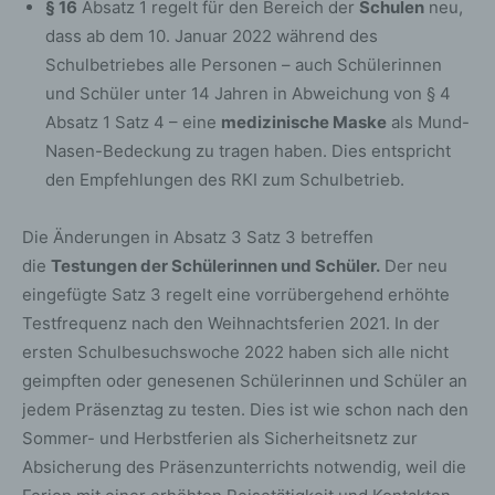
§ 16
Absatz 1 regelt für den Bereich der
Schulen
neu,
Richtlinien- und Verordnungsgeber gewährte Recht,
dass ab dem 10. Januar 2022 während des
jederzeit von dem für die Verarbeitung
Schulbetriebes alle Personen – auch Schülerinnen
Verantwortlichen unentgeltliche Auskunft über die zu
und Schüler unter 14 Jahren in Abweichung von § 4
seiner Person gespeicherten personenbezogenen
Daten und eine Kopie dieser Auskunft zu erhalten.
Absatz 1 Satz 4 – eine
medizinische Maske
als Mund-
Ferner hat der Europäische Richtlinien- und
Nasen-Bedeckung zu tragen haben. Dies entspricht
Verordnungsgeber der betroffenen Person Auskunft
den Empfehlungen des RKI zum Schulbetrieb.
über folgende Informationen zugestanden:
die Verarbeitungszwecke
Die Änderungen in Absatz 3 Satz 3 betreffen
die Kategorien personenbezogener Daten, die
verarbeitet werden
die
Testungen der Schülerinnen und Schüler.
Der neu
die Empfänger oder Kategorien von Empfängern,
eingefügte Satz 3 regelt eine vorrübergehend erhöhte
gegenüber denen die personenbezogenen Daten
offengelegt worden sind oder noch offengelegt
Testfrequenz nach den Weihnachtsferien 2021. In der
werden, insbesondere bei Empfängern in
Drittländern oder bei internationalen
ersten Schulbesuchswoche 2022 haben sich alle nicht
Organisationen
geimpften oder genesenen Schülerinnen und Schüler an
falls möglich die geplante Dauer, für die die
personenbezogenen Daten gespeichert werden,
jedem Präsenztag zu testen. Dies ist wie schon nach den
oder, falls dies nicht möglich ist, die Kriterien für
die Festlegung dieser Dauer
Sommer- und Herbstferien als Sicherheitsnetz zur
das Bestehen eines Rechts auf Berichtigung oder
Absicherung des Präsenzunterrichts notwendig, weil die
Löschung der sie betreffenden
personenbezogenen Daten oder auf