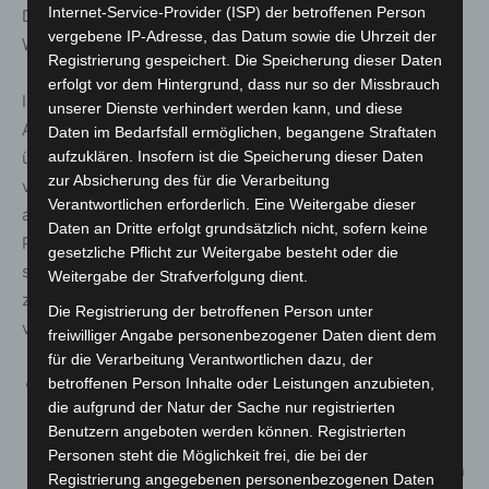
Internet-Service-Provider (ISP) der betroffenen Person
Detailregelungen wird auf das beigefügte aktualisierte
vergebene IP-Adresse, das Datum sowie die Uhrzeit der
Warnstufenkonzept verwiesen.
Registrierung gespeichert. Die Speicherung dieser Daten
erfolgt vor dem Hintergrund, dass nur so der Missbrauch
In allen drei Veranstaltungs-Vorschriften findet sich eine
unserer Dienste verhindert werden kann, und diese
Ausnahmeregelung zu 2Gplus: Der zusätzliche Nachweis
Daten im Bedarfsfall ermöglichen, begangene Straftaten
über eine negative Testung nach Satz 1 braucht nicht
aufzuklären. Insofern ist die Speicherung dieser Daten
zur Absicherung des für die Verarbeitung
vorgelegt zu werden, wenn die Zahl der gleichzeitig
Verantwortlichen erforderlich. Eine Weitergabe dieser
anwesenden Teilnehmerinnen und Teilnehmer 70
Daten an Dritte erfolgt grundsätzlich nicht, sofern keine
Prozent der Personenkapazität nicht überschreitet. Hier
gesetzliche Pflicht zur Weitergabe besteht oder die
stellt der Verzicht auf eine volle Auslastung der an sich
Weitergabe der Strafverfolgung dient.
zulässigen Personenzahl eine einem zusätzlichen Test
Die Registrierung der betroffenen Person unter
vergleichbaren zusätzlichen Infektionsschutz dar.
freiwilliger Angabe personenbezogener Daten dient dem
für die Verarbeitung Verantwortlichen dazu, der
Durch die Änderung in
§ 8 a
gilt für
Körpernahe
betroffenen Person Inhalte oder Leistungen anzubieten,
die aufgrund der Natur der Sache nur registrierten
Dienstleistungen
fortan in allen drei Warnstufen
die
Benutzern angeboten werden können. Registrierten
3G-Regelung
und zwar sowohl unter freiem Himmel
Personen steht die Möglichkeit frei, die bei der
als auch in geschlossenen Räumen. Damit wird dem in
Registrierung angegebenen personenbezogenen Daten