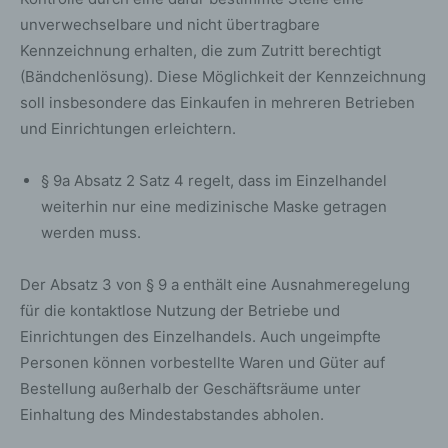
gem. Art. 6 Abs. 1 lit. f DSGVO i.V.m. Art. 28 DSGVO
unverwechselbare und nicht übertragbare
(Abschluss Auftragsverarbeitungsvertrag).
Kennzeichnung erhalten, die zum Zutritt berechtigt
(Bändchenlösung). Diese Möglichkeit der Kennzeichnung
Routinemäßige Löschung und
soll insbesondere das Einkaufen in mehreren Betrieben
Sperrung von personenbezogenen
und Einrichtungen erleichtern.
Daten
Der für die Verarbeitung Verantwortliche verarbeitet und
§ 9a Absatz 2 Satz 4 regelt, dass im Einzelhandel
speichert personenbezogene Daten der betroffenen
weiterhin nur eine medizinische Maske getragen
Person nur für den Zeitraum, der zur Erreichung des
werden muss.
Speicherungszwecks erforderlich ist oder sofern dies
durch den Europäischen Richtlinien- und
Verordnungsgeber oder einen anderen Gesetzgeber in
Der Absatz 3 von § 9 a enthält eine Ausnahmeregelung
Gesetzen oder Vorschriften, welchen der für die
für die kontaktlose Nutzung der Betriebe und
Verarbeitung Verantwortliche unterliegt, vorgesehen
Einrichtungen des Einzelhandels. Auch ungeimpfte
wurde.
Personen können vorbestellte Waren und Güter auf
Entfällt der Speicherungszweck oder läuft eine vom
Bestellung außerhalb der Geschäftsräume unter
Europäischen Richtlinien- und Verordnungsgeber oder
Einhaltung des Mindestabstandes abholen.
einem anderen zuständigen Gesetzgeber
vorgeschriebene Speicherfrist ab, werden die