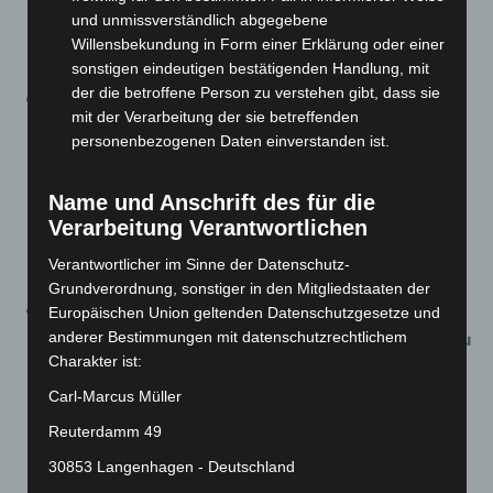
medizinischen Gründen bzw. wegen der Teilnahme an
und unmissverständlich abgegebene
einer Studie nicht geimpft werden dürfen (siehe dazu
Willensbekundung in Form einer Erklärung oder einer
§ 7 Absatz 5).
sonstigen eindeutigen bestätigenden Handlung, mit
der die betroffene Person zu verstehen gibt, dass sie
§ 7 a Abs. 4
modifiziert – wie oben bereits erwähnt –
mit der Verarbeitung der sie betreffenden
die Regeln für die Warnstufe 3 während
personenbezogenen Daten einverstanden ist.
der
Weihnachts- und Neujahrsruhe
. Ab dem 24.
Dezember 2021 bis einschließlich 2. Januar 2022 gilt
Name und Anschrift des für die
für Feiern von vollständig geimpften oder genesenen
Verarbeitung Verantwortlichen
Personen eine Höchstbegrenzung von
25 Personen
Verantwortlicher im Sinne der Datenschutz-
drinnen und 50 Personen
draußen.
Grundverordnung, sonstiger in den Mitgliedstaaten der
§ 7 b der CoronaVO
regelt – wie schon im letzten Jahr
Europäischen Union geltenden Datenschutzgesetze und
anderer Bestimmungen mit datenschutzrechtlichem
– ein
Verbot von Feuerwerken und Ansammlungen zu
Charakter ist:
Silvester und Neujahr
. In der Zeit vom 31. Dezember
2021 bis zum Ablauf des 1. Januar 2022 ist auch in
Carl-Marcus Müller
Niedersachsen das Abbrennen von pyrotechnischen
Reuterdamm 49
Gegenständen der Kategorie F 2 im Sinne des § 3a
30853 Langenhagen - Deutschland
des Sprengstoffgesetzes auf belebten öffentlichen