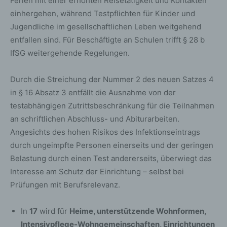
Ferien mit einer erhöhten Reisetätigkeit und Kontakten
Einschränkung der Verarbeitung durch den
einhergehen, während Testpflichten für Kinder und
Verantwortlichen oder eines Widerspruchsrechts
gegen diese Verarbeitung
Jugendliche im gesellschaftlichen Leben weitgehend
das Bestehen eines Beschwerderechts bei einer
Aufsichtsbehörde
entfallen sind. Für Beschäftigte an Schulen trifft § 28 b
wenn die personenbezogenen Daten nicht bei der
IfSG weitergehende Regelungen.
betroffenen Person erhoben werden: Alle
verfügbaren Informationen über die Herkunft der
Daten
das Bestehen einer automatisierten
Durch die Streichung der Nummer 2 des neuen Satzes 4
Entscheidungsfindung einschließlich Profiling
in § 16 Absatz 3 entfällt die Ausnahme von der
gemäß Artikel 22 Abs.1 und 4 DS-GVO und —
zumindest in diesen Fällen — aussagekräftige
testabhängigen Zutrittsbeschränkung für die Teilnahmen
Informationen über die involvierte Logik sowie die
an schriftlichen Abschluss- und Abiturarbeiten.
Tragweite und die angestrebten Auswirkungen
einer derartigen Verarbeitung für die betroffene
Angesichts des hohen Risikos des Infektionseintrags
Person
durch ungeimpfte Personen einerseits und der geringen
Ferner steht der betroffenen Person ein
Auskunftsrecht darüber zu, ob personenbezogene
Belastung durch einen Test andererseits, überwiegt das
Daten an ein Drittland oder an eine internationale
Interesse am Schutz der Einrichtung – selbst bei
Organisation übermittelt wurden. Sofern dies der Fall
Prüfungen mit Berufsrelevanz.
ist, so steht der betroffenen Person im Übrigen das
Recht zu, Auskunft über die geeigneten Garantien im
In
17
wird für
Heime, unterstützende Wohnformen,
Zusammenhang mit der Übermittlung zu erhalten.
Intensivpflege-Wohngemeinschaften, Einrichtungen