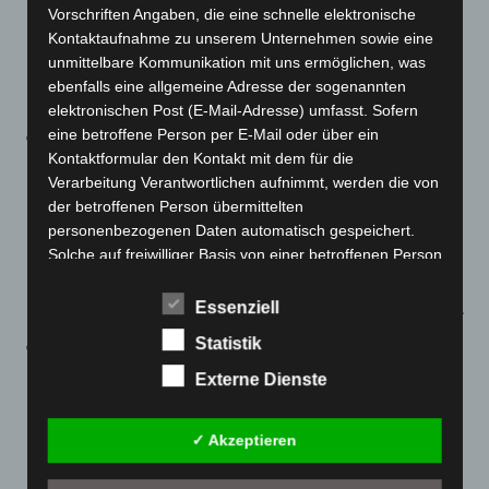
zu werden, wenn nicht mehr als
70 Prozent
der
Vorschriften Angaben, die eine schnelle elektronische
Kontaktaufnahme zu unserem Unternehmen sowie eine
Kapazität der Beherbergungsstätte genutzt werden
unmittelbare Kommunikation mit uns ermöglichen, was
oder wenn eine Fläche von mindestens
10 qm pro
ebenfalls eine allgemeine Adresse der sogenannten
teilnehmende Person
zur Verfügung steht.
elektronischen Post (E-Mail-Adresse) umfasst. Sofern
eine betroffene Person per E-Mail oder über ein
Der neue
§ 8b Absatz 6
ermöglicht die Nutzung einer
Kontaktformular den Kontakt mit dem für die
Beherbergungsstätte im Rahmen der
beruflichen
Verarbeitung Verantwortlichen aufnimmt, werden die von
Aus-, Fort- und Weiterbildung
auch dann, wenn die
der betroffenen Person übermittelten
beherbergte Person zwar nicht geimpft oder genesen
personenbezogenen Daten automatisch gespeichert.
ist, aber einen negativen Test vorlegt. Für
Solche auf freiwilliger Basis von einer betroffenen Person
Beherbergungen im Rahmen der beruflichen Aus-,
an den für die Verarbeitung Verantwortlichen
übermittelten personenbezogenen Daten werden für
Fort- und Weiterbildung gilt somit eine 3-G-Regelung.
Essenziell
Zwecke der Bearbeitung oder der Kontaktaufnahme zur
Statistik
Der neu gefasste
§ 8 b Absatz 8
beinhaltet
betroffenen Person gespeichert. Es erfolgt keine
eine
Ausnahmeregelung zur Nutzung von
Weitergabe dieser personenbezogenen Daten an Dritte.
Externe Dienste
Sportanlagen, um die Wahrung des Tierwohls
Kommentarfunktion im Blog auf der
sicherzustellen
. Wenn die Nutzung einer Sportanlage
✓ Akzeptieren
Internetseite
zur Wahrung des Tierwohls (insbesondere zur