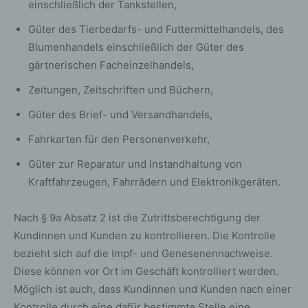
einschließlich der Tankstellen,
automatisch auch bei Gravatar registriert sind. Details zu
Gravatar:
https://de.gravatar.com
Güter des Tierbedarfs- und Futtermittelhandels, des
Blumenhandels einschließlich der Güter des
Hosting
gärtnerischen Facheinzelhandels,
Die von uns in Anspruch genommenen Hosting-
Zeitungen, Zeitschriften und Büchern,
Leistungen dienen der Zurverfügungstellung der
Güter des Brief- und Versandhandels,
folgenden Leistungen: Infrastruktur- und
Plattformdienstleistungen, Rechenkapazität,
Fahrkarten für den Personenverkehr,
Speicherplatz und Datenbankdienste,
Sicherheitsleistungen sowie technische
Güter zur Reparatur und Instandhaltung von
Wartungsleistungen, die wir zum Zwecke des Betriebs
Kraftfahrzeugen, Fahrrädern und Elektronikgeräten.
dieses Onlineangebotes einsetzen.
Hierbei verarbeiten wir, bzw. unser Hostinganbieter
Nach § 9a Absatz 2 ist die Zutrittsberechtigung der
Bestandsdaten, Kontaktdaten, Inhaltsdaten,
Kundinnen und Kunden zu kontrollieren. Die Kontrolle
Vertragsdaten, Nutzungsdaten, Meta- und
bezieht sich auf die Impf- und Genesenennachweise.
Kommunikationsdaten von Kunden, Interessenten und
Diese können vor Ort im Geschäft kontrolliert werden.
Besuchern dieses Onlineangebotes auf Grundlage
Möglich ist auch, dass Kundinnen und Kunden nach einer
unserer berechtigten Interessen an einer effizienten und
sicheren Zurverfügungstellung dieses Onlineangebotes
Kontrolle durch eine dafür bestimmte Stelle eine