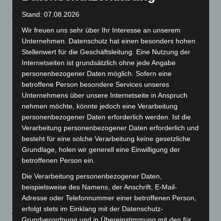
Stand: 07.08.2026
In
§ 3 a
der geänderten CoronaVO findet sich die von
der vorletzten Ministerpräsidentenkonferenz
Wir freuen uns sehr über Ihr Interesse an unserem
vereinbarte
Hotspotregelung für Landkreise oder
Unternehmen. Datenschutz hat einen besonders hohen
Stellenwert für die Geschäftsleitung. Eine Nutzung der
kreisfreie Städte, in denen der Indikator
Internetseiten ist grundsätzlich ohne jede Angabe
„Neuinfizierte“ gemäß § 2 Abs. 4 mehr als 350
personenbezogener Daten möglich. Sofern eine
beträgt
. Das war am gestrigen Freitag in keinem
betroffene Person besondere Services unseres
einzigen niedersächsischen Landkreis der Fall. Sollte
Unternehmens über unsere Internetseite in Anspruch
aber in Zukunft in einem Landkreis oder in einer
nehmen möchte, könnte jedoch eine Verarbeitung
personenbezogener Daten erforderlich werden. Ist die
kreisfreien Stadt die Neuinfizierteninzidenz die Zahl
Verarbeitung personenbezogener Daten erforderlich und
350 fünf Werktage lang überschreiten, so muss dort
besteht für eine solche Verarbeitung keine gesetzliche
die Warnstufe 3 ausgerufen werden, sofern diese
Grundlage, holen wir generell eine Einwilligung der
nicht ohnehin schon aus anderen Gründen gilt. Diese
betroffenen Person ein.
Regelung soll rasche und landesweit einheitliche
Die Verarbeitung personenbezogener Daten,
Reaktionen auf stark ansteigende Inzidenzen
beispielsweise des Namens, der Anschrift, E-Mail-
sicherstellen.
Adresse oder Telefonnummer einer betroffenen Person,
erfolgt stets im Einklang mit der Datenschutz-
Die Änderungen in
§ 4 Abs. 1a der zukünftigen
Grundverordnung und in Übereinstimmung mit den für