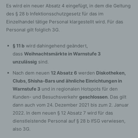
personenbezogenen Daten routinemäßig und
Es wird ein neuer Absatz 4 eingefügt, in dem die Geltung
entsprechend den gesetzlichen Vorschriften gesperrt
des § 28 b Infektionsschutzgesetz für das im
oder gelöscht.
Einzelhandel tätige Personal klargestellt wird. Für das
Personal gilt folglich 3G.
Rechte der betroffenen Person
a) Recht auf Bestätigung
§ 11 b
wird dahingehend geändert,
dass
Weihnachtsmärkte in Warnstufe 3
Jede betroffene Person hat das vom Europäischen
unzulässig
sind.
Richtlinien- und Verordnungsgeber eingeräumte
Recht, von dem für die Verarbeitung Verantwortlichen
Nach dem neuen
12 Absatz 6
werden
Diskotheken,
eine Bestätigung darüber zu verlangen, ob sie
Clubs, Shisha-Bars und ähnliche Einrichtungen in
betreffende personenbezogene Daten verarbeitet
Warnstufe 3
und in regionalen Hotspots für den
werden. Möchte eine betroffene Person dieses
Kunden- und Besuchsverkehr
geschlossen
. Das gilt
Bestätigungsrecht in Anspruch nehmen, kann sie sich
hierzu jederzeit an einen Mitarbeiter des für die
dann auch vom 24. Dezember 2021 bis zum 2. Januar
Verarbeitung Verantwortlichen wenden.
2022. In dem neuen § 12 Absatz 7 wird für das
b) Recht auf Auskunft
dienstleistende Personal auf § 28 b IfSG verwiesen,
also 3G.
Jede von der Verarbeitung personenbezogener
Daten betroffene Person hat das vom Europäischen