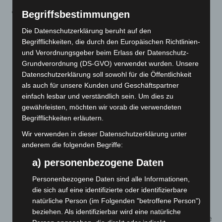
In
§ 7 Abs. 5
werden nun an zentraler Stelle die
Begriffsbestimmungen
Ausnahmen von der Pflicht zur Vorlage eines
Die Datenschutzerklärung beruht auf den
Impfnachweises oder eines Genesenennachweises
Begrifflichkeiten, die durch den Europäischen Richtlinien-
(2G) und die dann aber als Kompensation geltende
und Verordnungsgeber beim Erlass der Datenschutz-
Testpflicht geregelt. Ausgenommen von einer 2G
Grundverordnung (DS-GVO) verwendet wurden. Unsere
Datenschutzerklärung soll sowohl für die Öffentlichkeit
Pflicht sind Kinder, Jugendliche bis zur Vollendung
als auch für unsere Kunden und Geschäftspartner
des 18. Lebensjahres sowie Personen, die ein
einfach lesbar und verständlich sein. Um dies zu
ärztliches Attest vorlegen, dass sie sich aufgrund
gewährleisten, möchten wir vorab die verwendeten
medizinischer Kontraindikation oder der Teilnahme an
Begrifflichkeiten erläutern.
einer klinischen Studie nicht impfen lassen dürfen.
Wir verwenden in dieser Datenschutzerklärung unter
Über 18-Jährige mit medizinischer Kontraindikation
anderem die folgenden Begriffe:
oder einer eine Impfung ausschließenden klinischen
a) personenbezogene Daten
Studie müssen dann allerdings den Nachweis eines
negativen Tests nach den Absätzen 1 bis 3 des § 7
Personenbezogene Daten sind alle Informationen,
die sich auf eine identifizierte oder identifizierbare
führen. Es handelt sich hierbei lediglich um eine
natürliche Person (im Folgenden "betroffene Person")
klarstellende und nicht um eine neue Regelung. Es
beziehen. Als identifizierbar wird eine natürliche
bleibt dabei, dass Kinder und Jugendliche bis 18 Jahre