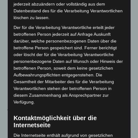
einem einstweiligen Rechtsschutzverfahren
jederzeit abzuändern oder vollständig aus dem
ergangenen Beschluss des Oberverwaltungsgerichts
Datenbestand des für die Verarbeitung Verantwortlichen
löschen zu lassen.
(OVG) Niedersachsen vom 10. Dezember 2021 (Az. 13
MN 462/21) Rechnung getragen. In der Entscheidung
Der für die Verarbeitung Verantwortliche erteilt jeder
hat das Gericht u. a. ausgeführt, dass der mit der 2-G-
betroffenen Person jederzeit auf Anfrage Auskunft
darüber, welche personenbezogenen Daten über die
(Plus-)Regelung verbundene vollständige Ausschluss
betroffene Person gespeichert sind. Ferner berichtigt
Ungeimpfter von allen körpernahen Dienstleistungen
oder löscht der für die Verarbeitung Verantwortliche
unangemessen und unter Berücksichtigung des
personenbezogene Daten auf Wunsch oder Hinweis der
aktuellen Infektionsgeschehens in Niedersachsen
betroffenen Person, soweit dem keine gesetzlichen
keine notwendige Schutzmaßnahme sei. In Warnstufe
Aufbewahrungspflichten entgegenstehen. Die
Gesamtheit der Mitarbeiter des für die Verarbeitung
1 muss eine medizinische Maske getragen werden, in
Verantwortlichen stehen der betroffenen Person in
Warnstufe 2 und 3 und in regionalen Hotspots eine
diesem Zusammenhang als Ansprechpartner zur
FFP2-Maske.
Verfügung.
In
§ 8 b Absatz 4
wird auch für die
Kontaktmöglichkeit über die
Bereiche
Beherbergung und Nutzung von
Internetseite
Sportanlagen bei 2Gplus
auf den zusätzlichen
Nachweis über eine negative Testung nicht vorgelegt
Die Internetseite enthält aufgrund von gesetzlichen