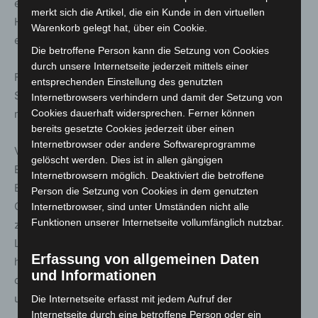
eigenen oder einem weiteren Haushalt angehören. Die
merkt sich die Artikel, die ein Kunde in den virtuellen
Höchstgrenze liegt bei fünf Personen, wobei Kinder bis
Warenkorb gelegt hat, über ein Cookie.
einschließlich 14 Jahren nicht einzurechnen sind.
Die betroffene Person kann die Setzung von Cookies
durch unsere Internetseite jederzeit mittels einer
Für Angehörige im Sinne des § 11 Abs. 1 Nr. 1 des
entsprechenden Einstellung des genutzten
Strafgesetzbuchs ist die Haushaltszugehörigkeit nicht
Internetbrowsers verhindern und damit der Setzung von
maßgeblich. Angehörige im Sinne dieser Vorschrift sind
Cookies dauerhaft widersprechen. Ferner können
bereits gesetzte Cookies jederzeit über einen
Internetbrowser oder andere Softwareprogramme
Verwandte und Verschwägerte gerader Linie, der
gelöscht werden. Dies ist in allen gängigen
Ehegatte, der Lebenspartner, der Verlobte, Geschwister,
Internetbrowsern möglich. Deaktiviert die betroffene
Ehegatten oder Lebenspartner der Geschwister,
Person die Setzung von Cookies in dem genutzten
Geschwister der Ehegatten oder Lebenspartner, und
Internetbrowser, sind unter Umständen nicht alle
Funktionen unserer Internetseite vollumfänglich nutzbar.
zwar auch dann, wenn die Ehe oder die
Lebenspartnerschaft, welche die Beziehung begründet
Erfassung von allgemeinen Daten
hat, nicht mehr besteht oder wenn die Verwandtschaft
und Informationen
oder Schwägerschaft erloschen ist sowie Pflegeeltern
und Pflegekinder.
Die Internetseite erfasst mit jedem Aufruf der
Internetseite durch eine betroffene Person oder ein