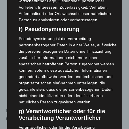
wirtschaftlicher Lage, Gesundheit, persönlicher
regionalen Hotspots haben die Inhaberinnen und
Vorlieben, Interessen, Zuverlässigkeit, Verhalten,
Inhaber von Gastronomiebetrieben,
Aufenthaltsort oder Ortswechsel dieser natürlichen
Beherbergungsstätten sowie Veranstalterinnen und
Person zu analysieren oder vorherzusagen.
Veranstalter die Möglichkeit, auf zusätzliche Tests zu
f) Pseudonymisierung
verzichten, wenn nur 70 Prozent der an sich
Pseudonymisierung ist die Verarbeitung
möglichen Kapazitäten genutzt werden. Dann gilt in
personenbezogener Daten in einer Weise, auf welche
diesen Einrichtungen 2G statt 2Gplus. (siehe die §§ 8
die personenbezogenen Daten ohne Hinzuziehung
Absätze 6 und 6a, 8b Absätze 4 und 5 sowie § 9
zusätzlicher Informationen nicht mehr einer
Absätze 4 und 5)
spezifischen betroffenen Person zugeordnet werden
können, sofern diese zusätzlichen Informationen
Für Sportanlagen wird in § 8b Absätze 4 und 5 die
gesondert aufbewahrt werden und technischen und
Möglichkeit eingeräumt, bei einer Begrenzung auf 10
organisatorischen Maßnahmen unterliegen, die
m2 pro sporttreibende Person ebenfalls auf Tests zu
gewährleisten, dass die personenbezogenen Daten
verzichten. Auch dort bleibt es dann bei 2G.
nicht einer identifizierten oder identifizierbaren
natürlichen Person zugewiesen werden.
Die
Kontaktmöglichkeiten
werden
insbesondere für
g) Verantwortlicher oder für die
Verarbeitung Verantwortlicher
ungeimpfte Personen
durch
§ 7a
deutlich eingegrenzt.
Verantwortlicher oder für die Verarbeitung