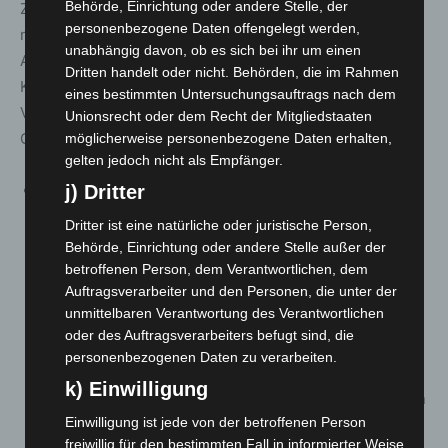
Behörde, Einrichtung oder andere Stelle, der
Zusammenkünfte aufgelistet, für die diese Regelung
personenbezogene Daten offengelegt werden,
nicht gilt. Darunter fallen beispielsweise das Bringen und
unabhängig davon, ob es sich bei ihr um einen
Abholen von Kindern und Jugendlichen zu und von
Dritten handelt oder nicht. Behörden, die im Rahmen
Kindertageseinrichtungen und Schulen, religiöse
eines bestimmten Untersuchungsauftrags nach dem
Veranstaltungen oder Versammlungen nach Artikel 8 des
Unionsrecht oder dem Recht der Mitgliedstaaten
Grundgesetzes.
möglicherweise personenbezogene Daten erhalten,
gelten jedoch nicht als Empfänger.
In
§ 7a Absatz 3
findet sich für
Warnstufe
j) Dritter
3
eine
Kontaktbeschränkung auch für vollständig
Dritter ist eine natürliche oder juristische Person,
geimpfte oder genesene Personen
: Private Feiern
Behörde, Einrichtung oder andere Stelle außer der
und Zusammenkünfte sind dann auch unter 2G
betroffenen Person, dem Verantwortlichen, dem
Auftragsverarbeiter und den Personen, die unter der
Bedingungen nur mit
bis zu 50 Personen in
unmittelbaren Verantwortung des Verantwortlichen
geschlossenen Räumen und mit bis zu 200 Personen
oder des Auftragsverarbeiters befugt sind, die
unter freiem Himmel
zulässig. Eingerechnet werden
personenbezogenen Daten zu verarbeiten.
dabei alle Anwesenden, auch diejenigen, die
k) Einwilligung
grundsätzlich aus der 2G Verpflichtung ausgenommen
Einwilligung ist jede von der betroffenen Person
sind etwa, weil sie jünger als 18 Jahre sind oder aus
freiwillig für den bestimmten Fall in informierter Weise