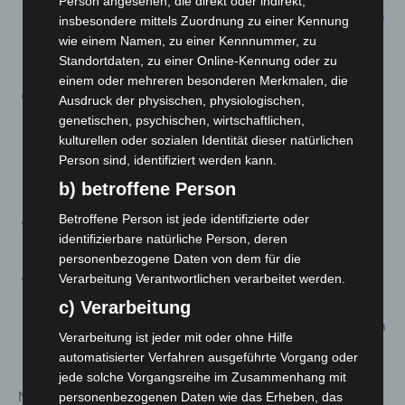
Person angesehen, die direkt oder indirekt,
von zusätzlichen Testpflichten befreit sind (Ausnahme
insbesondere mittels Zuordnung zu einer Kennung
Discotheken), weil sie bereits in der Schule getestet
wie einem Namen, zu einer Kennnummer, zu
Standortdaten, zu einer Online-Kennung oder zu
werden.
einem oder mehreren besonderen Merkmalen, die
Der neue § 7 Absatz 6
normiert
zwei Ausnahmen von
Ausdruck der physischen, physiologischen,
dem zusätzlichen Testerfordernis bei einer 2Gplus
genetischen, psychischen, wirtschaftlichen,
kulturellen oder sozialen Identität dieser natürlichen
Regelung
. Auf die Vorlage eines Nachweises über
Person sind, identifiziert werden kann.
eine negative Testung wird verzichtet, wenn eine
b) betroffene Person
vollständig geimpfte Person,
Betroffene Person ist jede identifizierte oder
entweder einen
Nachweis über eine
identifizierbare natürliche Person, deren
Auffrischimpfung
personenbezogene Daten von dem für die
oder einen
Nachweis über eine
Verarbeitung Verantwortlichen verarbeitet werden.
(Durchbruchs-)Infektion und Genesung
nach dem
c) Verarbeitung
Vorliegen einer vollständigen Schutzimpfung vorlegen
Verarbeitung ist jeder mit oder ohne Hilfe
kann.
automatisierter Verfahren ausgeführte Vorgang oder
jede solche Vorgangsreihe im Zusammenhang mit
Nach Information des Niedersächsischen
personenbezogenen Daten wie das Erheben, das