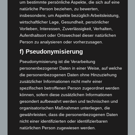
um bestimmte persönliche Aspekte, die sich auf eine
7. August 2026
natürliche Person beziehen, zu bewerten,
insbesondere, um Aspekte bezüglich Arbeitsleistung,
Hannover: Erste Tigermücken-Population in Niedersachsen
wirtschaftlicher Lage, Gesundheit, persönlicher
entdeckt
Vorlieben, Interessen, Zuverlässigkeit, Verhalten,
7. August 2026
Aufenthaltsort oder Ortswechsel dieser natürlichen
Brand im „Haus der Begegnung“ in Neuwarmbüchen schnell
Person zu analysieren oder vorherzusagen.
eingedämmt
f) Pseudonymisierung
6. August 2026
Pseudonymisierung ist die Verarbeitung
Region Hannover: 21 neue Notfallsanitäter starten beim
personenbezogener Daten in einer Weise, auf welche
Roten Kreuz
die personenbezogenen Daten ohne Hinzuziehung
5. August 2026
zusätzlicher Informationen nicht mehr einer
spezifischen betroffenen Person zugeordnet werden
Mann läuft mit Hockeyschläger über A7 – Polizei sucht
können, sofern diese zusätzlichen Informationen
Zeugen
gesondert aufbewahrt werden und technischen und
5. August 2026
organisatorischen Maßnahmen unterliegen, die
gewährleisten, dass die personenbezogenen Daten
Celle: Mensch stirbt bei Bagger-Unfall auf Baustelle
nicht einer identifizierten oder identifizierbaren
5. August 2026
natürlichen Person zugewiesen werden.