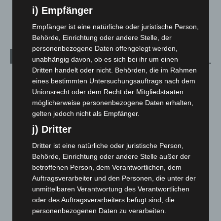
Veranstaltungen
1.887
i) Empfänger
Welt
1.270
Empfänger ist eine natürliche oder juristische Person,
Behörde, Einrichtung oder andere Stelle, der
personenbezogene Daten offengelegt werden,
Archiv
unabhängig davon, ob es sich bei ihr um einen
Dritten handelt oder nicht. Behörden, die im Rahmen
August 2026
(12)
eines bestimmten Untersuchungsauftrags nach dem
Juli 2026
(73)
Unionsrecht oder dem Recht der Mitgliedstaaten
möglicherweise personenbezogene Daten erhalten,
Juni 2026
(139)
gelten jedoch nicht als Empfänger.
Mai 2026
(99)
j) Dritter
April 2026
(99)
Dritter ist eine natürliche oder juristische Person,
März 2026
(115)
Behörde, Einrichtung oder andere Stelle außer der
Februar 2026
(109)
betroffenen Person, dem Verantwortlichen, dem
Auftragsverarbeiter und den Personen, die unter der
Januar 2026
(122)
unmittelbaren Verantwortung des Verantwortlichen
Dezember 2025
(103)
oder des Auftragsverarbeiters befugt sind, die
November 2025
(114)
personenbezogenen Daten zu verarbeiten.