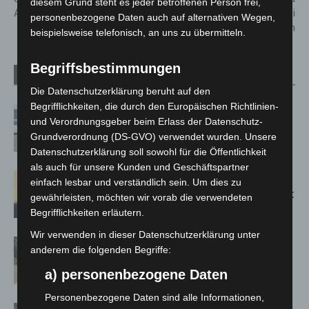
diesem Grund steht es jeder betroffenen Person frei,
A7 Richtung Süden nach sich
zahlreichen Zugausfällen bei
personenbezogene Daten auch auf alternativen Wegen,
metronom
beispielsweise telefonisch, an uns zu übermitteln.
Begriffsbestimmungen
Verwandte Artikel
Mehr vom Autor
Die Datenschutzerklärung beruht auf den
Begrifflichkeiten, die durch den Europäischen Richtlinien-
Niedersachsen: Feuerwehrkräfte
und Verordnungsgeber beim Erlass der Datenschutz-
kehren nach Waldbrandeinsatz aus
Grundverordnung (DS-GVO) verwendet wurden. Unsere
Spanien zurück
Datenschutzerklärung soll sowohl für die Öffentlichkeit
als auch für unsere Kunden und Geschäftspartner
Hannover: Erste Tigermücken-
einfach lesbar und verständlich sein. Um dies zu
Population in Niedersachsen entdeckt
gewährleisten, möchten wir vorab die verwendeten
Begrifflichkeiten erläutern.
Wir verwenden in dieser Datenschutzerklärung unter
Brand im „Haus der Begegnung“ in
anderem die folgenden Begriffe:
Neuwarmbüchen schnell eingedämmt
a) personenbezogene Daten
Personenbezogene Daten sind alle Informationen,