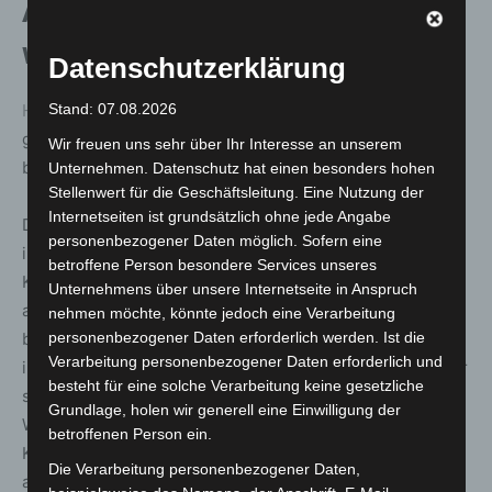
Auch die Polizei in Hildesheim
warnt vor Betrugsmasche
Datenschutzerklärung
Hildesheim
(ots). Betrüger haben eine neue Nische
Stand: 07.08.2026
gefunden, bei der sie versuchen ebay- Verkäufer
Wir freuen uns sehr über Ihr Interesse an unserem
beziehungsweise -Käufer um ihr Erspartes zu bringen.
Unternehmen. Datenschutz hat einen besonders hohen
Stellenwert für die Geschäftsleitung. Eine Nutzung der
Internetseiten ist grundsätzlich ohne jede Angabe
Die Unbekannten geben sich beispielsweise als
personenbezogener Daten möglich. Sofern eine
interessierte Käufer eines Gegenstandes, der bei ebay
betroffene Person besondere Services unseres
Kleinanzeigen angeboten wird, aus und möchten
Unternehmens über unsere Internetseite in Anspruch
anschließend die Ware über die Bezahlmethode „sicher
nehmen möchte, könnte jedoch eine Verarbeitung
bezahlen“ abwickeln. Die Kommunikation läuft dann aber
personenbezogener Daten erforderlich werden. Ist die
Verarbeitung personenbezogener Daten erforderlich und
in vielen Fällen über WhatsApp. Der vermeintliche Käufer
besteht für eine solche Verarbeitung keine gesetzliche
schickt im Verlauf der Abwicklung dem Verkäufer per
Grundlage, holen wir generell eine Einwilligung der
WhatsApp einen Link, wo der Verkäufer seine
betroffenen Person ein.
Kreditkartendaten eingeben soll. Der Link führt jedoch
Die Verarbeitung personenbezogener Daten,
auf eine Phishing- Webseite und nicht zu ebay