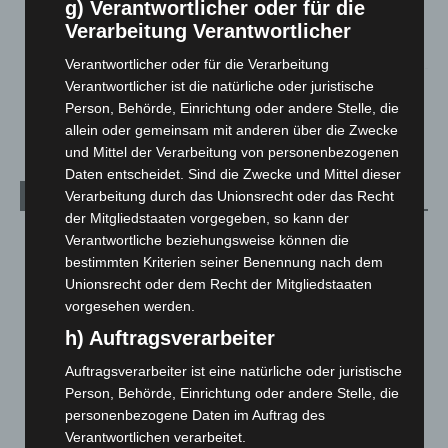
Gasleitung bei McDonald’s-Umbau in Langenhagen
g) Verantwortlicher oder für die
beschädigt
Verarbeitung Verantwortlicher
5. August 2026
Verantwortlicher oder für die Verarbeitung
Verantwortlicher ist die natürliche oder juristische
Anklage nach Abschaltung von „Archetyp Market“ erhoben
Person, Behörde, Einrichtung oder andere Stelle, die
3. August 2026
allein oder gemeinsam mit anderen über die Zwecke
und Mittel der Verarbeitung von personenbezogenen
Daten entscheidet. Sind die Zwecke und Mittel dieser
Verarbeitung durch das Unionsrecht oder das Recht
Kategorien
der Mitgliedstaaten vorgegeben, so kann der
Blaulicht
2.799
Verantwortliche beziehungsweise können die
bestimmten Kriterien seiner Benennung nach dem
Corona-News
712
Unionsrecht oder dem Recht der Mitgliedstaaten
Hannover und Region
5.037
vorgesehen werden.
Langenhagen und Ortsteile
3.250
h) Auftragsverarbeiter
Leserbriefe
1
Auftragsverarbeiter ist eine natürliche oder juristische
Menschen
2
Person, Behörde, Einrichtung oder andere Stelle, die
personenbezogene Daten im Auftrag des
Über uns
1
Verantwortlichen verarbeitet.