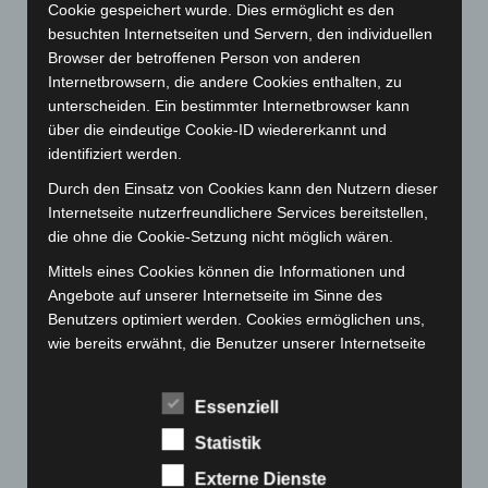
Cookie gespeichert wurde. Dies ermöglicht es den
April 2023
(155)
besuchten Internetseiten und Servern, den individuellen
März 2023
(174)
Browser der betroffenen Person von anderen
Februar 2023
(154)
Internetbrowsern, die andere Cookies enthalten, zu
unterscheiden. Ein bestimmter Internetbrowser kann
Januar 2023
(140)
über die eindeutige Cookie-ID wiedererkannt und
Dezember 2022
(130)
identifiziert werden.
November 2022
(167)
Durch den Einsatz von Cookies kann den Nutzern dieser
Oktober 2022
(166)
Internetseite nutzerfreundlichere Services bereitstellen,
die ohne die Cookie-Setzung nicht möglich wären.
September 2022
(205)
Mittels eines Cookies können die Informationen und
August 2022
(166)
Angebote auf unserer Internetseite im Sinne des
Juli 2022
(133)
Benutzers optimiert werden. Cookies ermöglichen uns,
Juni 2022
(167)
wie bereits erwähnt, die Benutzer unserer Internetseite
wiederzuerkennen. Zweck dieser Wiedererkennung ist
Mai 2022
(177)
es, den Nutzern die Verwendung unserer Internetseite
April 2022
(198)
Essenziell
zu erleichtern. Der Benutzer einer Internetseite, die
März 2022
(221)
Cookies verwendet, muss beispielsweise nicht bei jedem
Statistik
Besuch der Internetseite erneut seine Zugangsdaten
Februar 2022
(189)
Externe Dienste
eingeben, weil dies von der Internetseite und dem auf