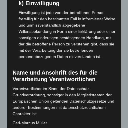
Oktober 2025
(112)
k) Einwilligung
September 2025
(93)
Einwilligung ist jede von der betroffenen Person
freiwillig für den bestimmten Fall in informierter Weise
August 2025
(90)
und unmissverständlich abgegebene
Juli 2025
(90)
Willensbekundung in Form einer Erklärung oder einer
Juni 2025
(103)
sonstigen eindeutigen bestätigenden Handlung, mit
der die betroffene Person zu verstehen gibt, dass sie
Mai 2025
(112)
mit der Verarbeitung der sie betreffenden
April 2025
(88)
personenbezogenen Daten einverstanden ist.
März 2025
(111)
Februar 2025
(96)
Name und Anschrift des für die
Verarbeitung Verantwortlichen
Januar 2025
(88)
Dezember 2024
(89)
Verantwortlicher im Sinne der Datenschutz-
Grundverordnung, sonstiger in den Mitgliedstaaten der
November 2024
(94)
Europäischen Union geltenden Datenschutzgesetze und
Oktober 2024
(93)
anderer Bestimmungen mit datenschutzrechtlichem
September 2024
(112)
Charakter ist:
August 2024
(107)
Carl-Marcus Müller