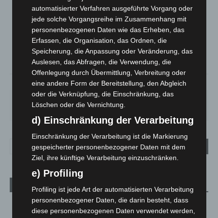
LANGENHAGEN
automatisierter Verfahren ausgeführte Vorgang oder
jede solche Vorgangsreihe im Zusammenhang mit
Bedeckt
personenbezogenen Daten wie das Erheben, das
°
19.5
°
C
19.1
Erfassen, die Organisation, das Ordnen, die
Speicherung, die Anpassung oder Veränderung, das
°
17.7
Auslesen, das Abfragen, die Verwendung, die
Offenlegung durch Übermittlung, Verbreitung oder
64%
1.6m/s
100%
eine andere Form der Bereitstellung, den Abgleich
oder die Verknüpfung, die Einschränkung, das
FR.
SA.
SO.
MO.
DI.
Löschen oder die Vernichtung.
19
°
27
°
33
°
28
°
22
°
d) Einschränkung der Verarbeitung
Einschränkung der Verarbeitung ist die Markierung
gespeicherter personenbezogener Daten mit dem
Ziel, ihre künftige Verarbeitung einzuschränken.
e) Profiling
Aktuelle Beiträge
Profiling ist jede Art der automatisierten Verarbeitung
personenbezogener Daten, die darin besteht, dass
Niedersachsen: Feuerwehrkräfte kehren nach
diese personenbezogenen Daten verwendet werden,
Waldbrandeinsatz aus Spanien zurück