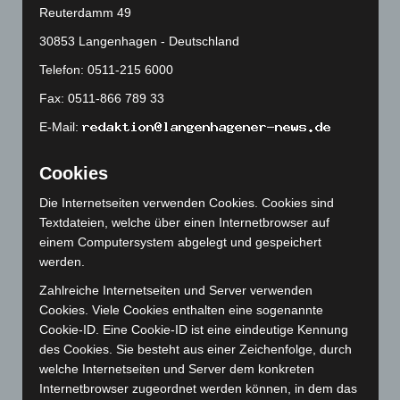
Juli 2024
(89)
Reuterdamm 49
Juni 2024
(107)
30853 Langenhagen - Deutschland
Mai 2024
(149)
Telefon: 0511-215 6000
April 2024
(102)
Fax: 0511-866 789 33
März 2024
(103)
E-Mail:
Februar 2024
(103)
Januar 2024
(111)
Cookies
Dezember 2023
(130)
Die Internetseiten verwenden Cookies. Cookies sind
Textdateien, welche über einen Internetbrowser auf
November 2023
(130)
einem Computersystem abgelegt und gespeichert
Oktober 2023
(114)
werden.
September 2023
(133)
Zahlreiche Internetseiten und Server verwenden
August 2023
(134)
Cookies. Viele Cookies enthalten eine sogenannte
Cookie-ID. Eine Cookie-ID ist eine eindeutige Kennung
Juli 2023
(118)
des Cookies. Sie besteht aus einer Zeichenfolge, durch
Juni 2023
(142)
welche Internetseiten und Server dem konkreten
Mai 2023
(139)
Internetbrowser zugeordnet werden können, in dem das