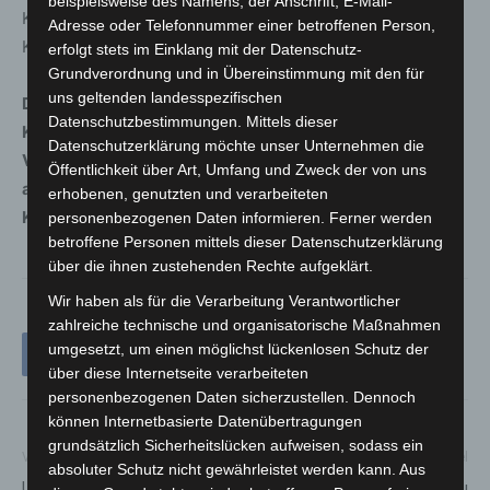
beispielsweise des Namens, der Anschrift, E-Mail-
Kleinanzeigen. Es folgt dann keine Überweisung des
Adresse oder Telefonnummer einer betroffenen Person,
Kaufbetrages, sondern Abbuchungen aus dem Ausland.
erfolgt stets im Einklang mit der Datenschutz-
Grundverordnung und in Übereinstimmung mit den für
uns geltenden landesspezifischen
Der Appell der Polizei lautet: „Geben Sie niemals
Datenschutzbestimmungen. Mittels dieser
Kreditkartendaten an einen unbekannten Käufer oder
Datenschutzerklärung möchte unser Unternehmen die
Verkäufer weiter. Die Funktion „sicher bezahlen“ sollte
Öffentlichkeit über Art, Umfang und Zweck der von uns
ausschließlich innerhalb, also direkt, bei ebay
erhobenen, genutzten und verarbeiteten
Kleinanzeigen aufgerufen werden.“
personenbezogenen Daten informieren. Ferner werden
betroffene Personen mittels dieser Datenschutzerklärung
über die ihnen zustehenden Rechte aufgeklärt.
Wir haben als für die Verarbeitung Verantwortlicher
zahlreiche technische und organisatorische Maßnahmen
umgesetzt, um einen möglichst lückenlosen Schutz der
über diese Internetseite verarbeiteten
personenbezogenen Daten sicherzustellen. Dennoch
können Internetbasierte Datenübertragungen
grundsätzlich Sicherheitslücken aufweisen, sodass ein
Vorheriger Artikel
Nächster Artikel
absoluter Schutz nicht gewährleistet werden kann. Aus
Unfall zieht lange Sperrung der
Hoher Krankenstand führt zu