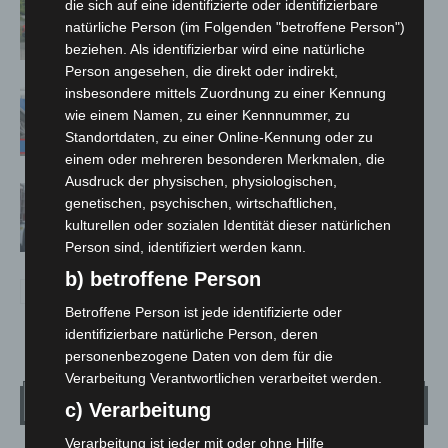
Region Hannover: 21 neue
die sich auf eine identifizierte oder identifizierbare
Notfallsanitäter starten beim Roten
natürliche Person (im Folgenden "betroffene Person")
Kreuz
beziehen. Als identifizierbar wird eine natürliche
Person angesehen, die direkt oder indirekt,
insbesondere mittels Zuordnung zu einer Kennung
Mann läuft mit Hockeyschläger über
wie einem Namen, zu einer Kennnummer, zu
A7 – Polizei sucht Zeugen
Standortdaten, zu einer Online-Kennung oder zu
einem oder mehreren besonderen Merkmalen, die
Ausdruck der physischen, physiologischen,
Celle: Mensch stirbt bei Bagger-Unfall
genetischen, psychischen, wirtschaftlichen,
auf Baustelle
kulturellen oder sozialen Identität dieser natürlichen
Person sind, identifiziert werden kann.
b) betroffene Person
Betroffene Person ist jede identifizierte oder
identifizierbare natürliche Person, deren
personenbezogene Daten von dem für die
Verarbeitung Verantwortlichen verarbeitet werden.
Wetter
c) Verarbeitung
Verarbeitung ist jeder mit oder ohne Hilfe