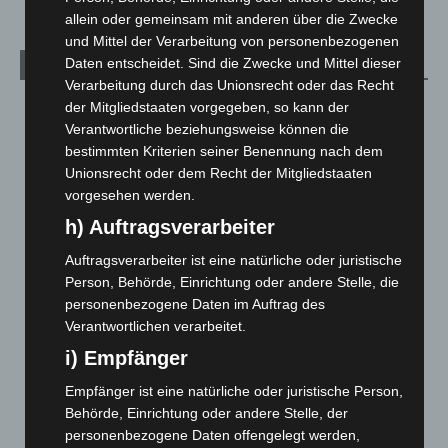
allein oder gemeinsam mit anderen über die Zwecke
und Mittel der Verarbeitung von personenbezogenen
Daten entscheidet. Sind die Zwecke und Mittel dieser
Archiv
Verarbeitung durch das Unionsrecht oder das Recht
der Mitgliedstaaten vorgegeben, so kann der
August 2026
(14)
Verantwortliche beziehungsweise können die
Juli 2026
(73)
bestimmten Kriterien seiner Benennung nach dem
Juni 2026
(139)
Unionsrecht oder dem Recht der Mitgliedstaaten
vorgesehen werden.
Mai 2026
(99)
h) Auftragsverarbeiter
April 2026
(99)
März 2026
(115)
Auftragsverarbeiter ist eine natürliche oder juristische
Person, Behörde, Einrichtung oder andere Stelle, die
Februar 2026
(109)
personenbezogene Daten im Auftrag des
Januar 2026
(122)
Verantwortlichen verarbeitet.
Dezember 2025
(103)
i) Empfänger
November 2025
(114)
Empfänger ist eine natürliche oder juristische Person,
Oktober 2025
(112)
Behörde, Einrichtung oder andere Stelle, der
personenbezogene Daten offengelegt werden,
September 2025
(93)