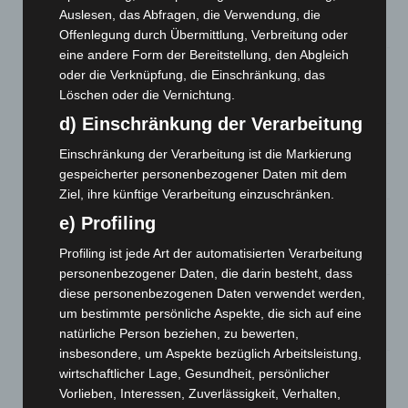
und Bothfeld
Auslesen, das Abfragen, die Verwendung, die
8. August 2026
Offenlegung durch Übermittlung, Verbreitung oder
eine andere Form der Bereitstellung, den Abgleich
Niedersachsen: Feuerwehrkräfte kehren nach
oder die Verknüpfung, die Einschränkung, das
Waldbrandeinsatz aus Spanien zurück
Löschen oder die Vernichtung.
7. August 2026
d) Einschränkung der Verarbeitung
Hannover: Erste Tigermücken-Population in Niedersachsen
Einschränkung der Verarbeitung ist die Markierung
entdeckt
gespeicherter personenbezogener Daten mit dem
7. August 2026
Ziel, ihre künftige Verarbeitung einzuschränken.
Brand im „Haus der Begegnung“ in Neuwarmbüchen schnell
e) Profiling
eingedämmt
Profiling ist jede Art der automatisierten Verarbeitung
6. August 2026
personenbezogener Daten, die darin besteht, dass
Region Hannover: 21 neue Notfallsanitäter starten beim
diese personenbezogenen Daten verwendet werden,
Roten Kreuz
um bestimmte persönliche Aspekte, die sich auf eine
5. August 2026
natürliche Person beziehen, zu bewerten,
insbesondere, um Aspekte bezüglich Arbeitsleistung,
Mann läuft mit Hockeyschläger über A7 – Polizei sucht
wirtschaftlicher Lage, Gesundheit, persönlicher
Zeugen
Vorlieben, Interessen, Zuverlässigkeit, Verhalten,
5. August 2026