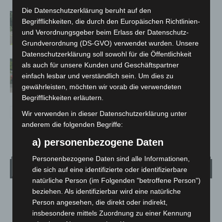
Die Datenschutzerklärung beruht auf den
Brand im „Haus der Begegnung“ in
Begrifflichkeiten, die durch den Europäischen Richtlinien-
Neuwarmbüchen schnell eingedämmt
und Verordnungsgeber beim Erlass der Datenschutz-
Grundverordnung (DS-GVO) verwendet wurden. Unsere
Datenschutzerklärung soll sowohl für die Öffentlichkeit
Region Hannover: 21 neue
als auch für unsere Kunden und Geschäftspartner
Notfallsanitäter starten beim Roten
einfach lesbar und verständlich sein. Um dies zu
Kreuz
gewährleisten, möchten wir vorab die verwendeten
Begrifflichkeiten erläutern.
Wir verwenden in dieser Datenschutzerklärung unter
anderem die folgenden Begriffe:
a) personenbezogene Daten
Personenbezogene Daten sind alle Informationen,
Wetter
die sich auf eine identifizierte oder identifizierbare
natürliche Person (im Folgenden "betroffene Person")
beziehen. Als identifizierbar wird eine natürliche
LANGENHAGEN
Person angesehen, die direkt oder indirekt,
Klarer Himmel
insbesondere mittels Zuordnung zu einer Kennung