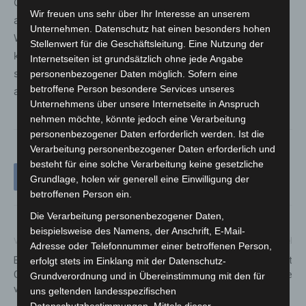
Grüngutannahmestellen im Umland der Region
Wir freuen uns sehr über Ihr Interesse an unserem
angenommen. Auf den Deponien werden die
Unternehmen. Datenschutz hat einen besonders hohen
Weihnachtsbäume geschreddert und anschließend
Stellenwert für die Geschäftsleitung. Eine Nutzung der
kompostiert. Da Weihnachtsbaumschmuck wie Lametta
Internetseiten ist grundsätzlich ohne jede Angabe
sich nicht recyceln lässt, bittet aha darum, die Bäume nur
personenbezogener Daten möglich. Sofern eine
betroffene Person besondere Services unseres
abgeschmückt zu entsorgen.
Unternehmens über unsere Internetseite in Anspruch
nehmen möchte, könnte jedoch eine Verarbeitung
personenbezogener Daten erforderlich werden. Ist die
Verarbeitung personenbezogener Daten erforderlich und
besteht für eine solche Verarbeitung keine gesetzliche
Grundlage, holen wir generell eine Einwilligung der
betroffenen Person ein.
Die Verarbeitung personenbezogener Daten,
beispielsweise des Namens, der Anschrift, E-Mail-
Vorheriger Artikel
Nächster Artikel
Adresse oder Telefonnummer einer betroffenen Person,
Bauliche Mängel: Kita „Zum
ADAC Pannenhelfer: Doppelt
erfolgt stets im Einklang mit der Datenschutz-
Guten Hirten“ in Godshorn
so viele Einsätze
Grundverordnung und in Übereinstimmung mit den für
vorübergehend geschlossen
uns geltenden landesspezifischen
Datenschutzbestimmungen. Mittels dieser