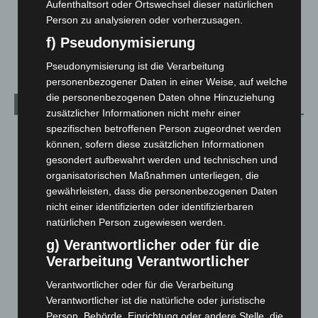
Aufenthaltsort oder Ortswechsel dieser natürlichen
Person zu analysieren oder vorherzusagen.
Celle: Mensch stirbt bei Bagger-Unfall auf Baustelle
f) Pseudonymisierung
5. August 2026
Pseudonymisierung ist die Verarbeitung
personenbezogener Daten in einer Weise, auf welche
die personenbezogenen Daten ohne Hinzuziehung
Kategorien
zusätzlicher Informationen nicht mehr einer
spezifischen betroffenen Person zugeordnet werden
Blaulicht
2.799
können, sofern diese zusätzlichen Informationen
Corona-News
712
gesondert aufbewahrt werden und technischen und
organisatorischen Maßnahmen unterliegen, die
Hannover und Region
5.039
gewährleisten, dass die personenbezogenen Daten
Langenhagen und Ortsteile
3.252
nicht einer identifizierten oder identifizierbaren
Leserbriefe
1
natürlichen Person zugewiesen werden.
Menschen
2
g) Verantwortlicher oder für die
Verarbeitung Verantwortlicher
Über uns
1
Veranstaltungen
1.888
Verantwortlicher oder für die Verarbeitung
Verantwortlicher ist die natürliche oder juristische
Welt
1.271
Person, Behörde, Einrichtung oder andere Stelle, die