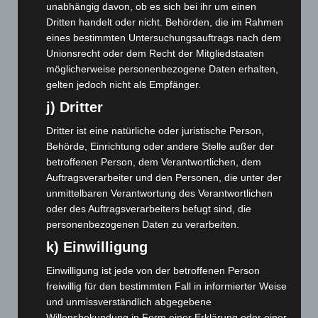
unabhängig davon, ob es sich bei ihr um einen
August 2025
(90)
Dritten handelt oder nicht. Behörden, die im Rahmen
Juli 2025
(90)
eines bestimmten Untersuchungsauftrags nach dem
Unionsrecht oder dem Recht der Mitgliedstaaten
Juni 2025
(103)
möglicherweise personenbezogene Daten erhalten,
Mai 2025
(112)
gelten jedoch nicht als Empfänger.
April 2025
(88)
j) Dritter
März 2025
(111)
Dritter ist eine natürliche oder juristische Person,
Februar 2025
(96)
Behörde, Einrichtung oder andere Stelle außer der
betroffenen Person, dem Verantwortlichen, dem
Januar 2025
(88)
Auftragsverarbeiter und den Personen, die unter der
Dezember 2024
(89)
unmittelbaren Verantwortung des Verantwortlichen
November 2024
(94)
oder des Auftragsverarbeiters befugt sind, die
personenbezogenen Daten zu verarbeiten.
Oktober 2024
(93)
k) Einwilligung
September 2024
(112)
August 2024
(107)
Einwilligung ist jede von der betroffenen Person
freiwillig für den bestimmten Fall in informierter Weise
Juli 2024
(89)
und unmissverständlich abgegebene
Juni 2024
(107)
Willensbekundung in Form einer Erklärung oder einer