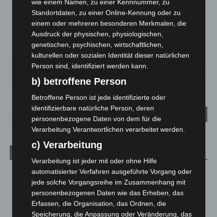
°
wie einem Namen, zu einer Kennnummer, zu
24.4
°
C
22
Standortdaten, zu einer Online-Kennung oder zu
°
einem oder mehreren besonderen Merkmalen, die
21.6
Ausdruck der physischen, physiologischen,
genetischen, psychischen, wirtschaftlichen,
51%
2.2m/s
5%
kulturellen oder sozialen Identität dieser natürlichen
Person sind, identifiziert werden kann.
SA.
SO.
MO.
DI.
MI.
27
°
34
°
28
°
22
°
26
°
b) betroffene Person
Betroffene Person ist jede identifizierte oder
identifizierbare natürliche Person, deren
personenbezogene Daten von dem für die
Verarbeitung Verantwortlichen verarbeitet werden.
c) Verarbeitung
Aktuelle Beiträge
Verarbeitung ist jeder mit oder ohne Hilfe
Kunst trifft Weingenuss: Barbara-Susann Mehring zeigt ihre
automatisierter Verfahren ausgeführte Vorgang oder
Werke im Jacques’ Wein-Depot Isernhagen
jede solche Vorgangsreihe im Zusammenhang mit
8. August 2026
personenbezogenen Daten wie das Erheben, das
Erfassen, die Organisation, das Ordnen, die
A2: Zweite Turbobaustelle startet zwischen Hannover-West
Speicherung, die Anpassung oder Veränderung, das