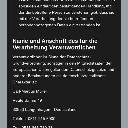
sonstigen eindeutigen bestätigenden Handlung, mit
Mai 2024
(149)
der die betroffene Person zu verstehen gibt, dass sie
April 2024
(102)
mit der Verarbeitung der sie betreffenden
März 2024
(103)
personenbezogenen Daten einverstanden ist.
Februar 2024
(103)
Name und Anschrift des für die
Januar 2024
(111)
Verarbeitung Verantwortlichen
Dezember 2023
(130)
Verantwortlicher im Sinne der Datenschutz-
November 2023
(130)
Grundverordnung, sonstiger in den Mitgliedstaaten der
Oktober 2023
(114)
Europäischen Union geltenden Datenschutzgesetze und
September 2023
(133)
anderer Bestimmungen mit datenschutzrechtlichem
Charakter ist:
August 2023
(134)
Carl-Marcus Müller
Juli 2023
(118)
Reuterdamm 49
Juni 2023
(142)
Mai 2023
(139)
30853 Langenhagen - Deutschland
April 2023
(155)
Telefon: 0511-215 6000
März 2023
(174)
Fax: 0511-866 789 33