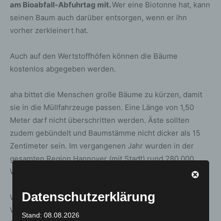
am Bioabfall-Abfuhrtag mit.
Wer eine Biotonne hat, kann
seinen Baum auch darüber entsorgen, wenn er ihn
vorher zerkleinert hat.
Auch auf den Wertstoffhöfen können die Bäume
kostenlos abgegeben werden.
aha bittet die Menschen große Bäume zu kürzen, damit
sie in die Müllfahrzeuge passen. Eine Länge von 1,50
Meter darf nicht überschritten werden. Äste sollten
zudem gebündelt und Baumstämme nicht dicker als 15
Zentimeter sein. Im vergangenen Jahr wurden in der
gesamten Region Hannover (mit Stadt) rund 280.000
Weihnachtsbäume eingesammelt und verwertet.
Datenschutzerklärung
Weihnachtsbäume werden auch auf den aha-
Wertstoffhöfen, den Deponien und den
Stand: 08.08.2026