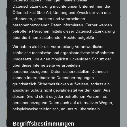
Datenschutzerklärung möchte unser Unternehmen die
Öffentlichkeit über Art, Umfang und Zweck der von uns
Verwandte Artikel
Mehr vom Autor
erhobenen, genutzten und verarbeiteten
personenbezogenen Daten informieren. Ferner werden
Kunst trifft Weingenuss: Barbara-
betroffene Personen mittels dieser Datenschutzerklärung
Susann Mehring zeigt ihre Werke im
über die ihnen zustehenden Rechte aufgeklärt.
Jacques’ Wein-Depot Isernhagen
Wir haben als für die Verarbeitung Verantwortlicher
zahlreiche technische und organisatorische Maßnahmen
A2: Zweite Turbobaustelle startet
umgesetzt, um einen möglichst lückenlosen Schutz der
zwischen Hannover-West und
über diese Internetseite verarbeiteten
Bothfeld
personenbezogenen Daten sicherzustellen. Dennoch
können Internetbasierte Datenübertragungen
Niedersachsen: Feuerwehrkräfte
grundsätzlich Sicherheitslücken aufweisen, sodass ein
kehren nach Waldbrandeinsatz aus
absoluter Schutz nicht gewährleistet werden kann. Aus
Spanien zurück
diesem Grund steht es jeder betroffenen Person frei,
personenbezogene Daten auch auf alternativen Wegen,
Hannover: Erste Tigermücken-
beispielsweise telefonisch, an uns zu übermitteln.
Population in Niedersachsen entdeckt
Begriffsbestimmungen