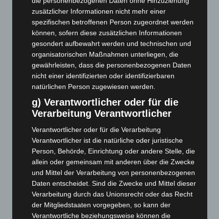
die personenbezogenen Daten ohne Hinzuziehung
Juni 2026
(139)
zusätzlicher Informationen nicht mehr einer
Mai 2026
(99)
spezifischen betroffenen Person zugeordnet werden
können, sofern diese zusätzlichen Informationen
April 2026
(99)
gesondert aufbewahrt werden und technischen und
März 2026
(115)
organisatorischen Maßnahmen unterliegen, die
Februar 2026
(109)
gewährleisten, dass die personenbezogenen Daten
nicht einer identifizierten oder identifizierbaren
Januar 2026
(122)
natürlichen Person zugewiesen werden.
Dezember 2025
(103)
g) Verantwortlicher oder für die
November 2025
(114)
Verarbeitung Verantwortlicher
Oktober 2025
(112)
Verantwortlicher oder für die Verarbeitung
September 2025
(93)
Verantwortlicher ist die natürliche oder juristische
Person, Behörde, Einrichtung oder andere Stelle, die
August 2025
(90)
allein oder gemeinsam mit anderen über die Zwecke
Juli 2025
(90)
und Mittel der Verarbeitung von personenbezogenen
Juni 2025
(103)
Daten entscheidet. Sind die Zwecke und Mittel dieser
Verarbeitung durch das Unionsrecht oder das Recht
Mai 2025
(112)
der Mitgliedstaaten vorgegeben, so kann der
April 2025
(88)
Verantwortliche beziehungsweise können die