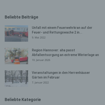
bereits gesetzte Cookies jederzeit über einen
Internetbrowser oder andere Softwareprogramme
gelöscht werden. Dies ist in allen gängigen
Beliebte Beiträge
Internetbrowsern möglich. Deaktiviert die betroffene
Person die Setzung von Cookies in dem genutzten
Internetbrowser, sind unter Umständen nicht alle
Unfall mit einem Feuerwehrkran auf der
Funktionen unserer Internetseite vollumfänglich nutzbar.
Feuer- und Rettungswache 2 in...
9. Mai 2022
Erfassung von allgemeinen Daten
und Informationen
Region Hannover: aha passt
Abfallentsorgung an extreme Winterlage an
Die Internetseite erfasst mit jedem Aufruf der
10. Januar 2026
Internetseite durch eine betroffene Person oder ein
automatisiertes System eine Reihe von allgemeinen
Veranstaltungen in den Herrenhäuser
Daten und Informationen. Diese allgemeinen Daten und
Gärten im Februar
Informationen werden in den Logfiles des Servers
7. Januar 2022
gespeichert. Erfasst werden können die (1) verwendeten
Browsertypen und Versionen, (2) das vom zugreifenden
System verwendete Betriebssystem, (3) die
Internetseite, von welcher ein zugreifendes System auf
Beliebte Kategorie
unsere Internetseite gelangt (sogenannte Referrer), (4)