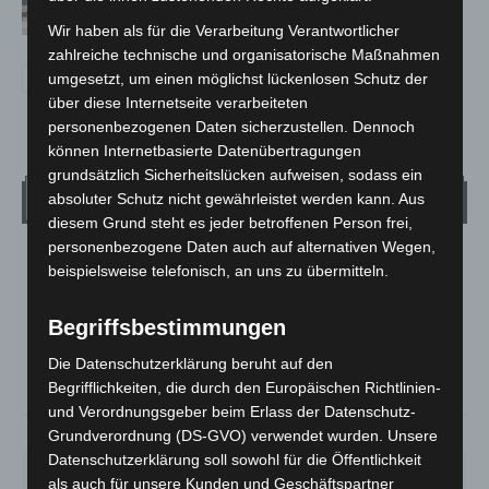
Wir haben als für die Verarbeitung Verantwortlicher
zahlreiche technische und organisatorische Maßnahmen
umgesetzt, um einen möglichst lückenlosen Schutz der
über diese Internetseite verarbeiteten
personenbezogenen Daten sicherzustellen. Dennoch
können Internetbasierte Datenübertragungen
grundsätzlich Sicherheitslücken aufweisen, sodass ein
Wetter
absoluter Schutz nicht gewährleistet werden kann. Aus
diesem Grund steht es jeder betroffenen Person frei,
personenbezogene Daten auch auf alternativen Wegen,
LANGENHAGEN
beispielsweise telefonisch, an uns zu übermitteln.
Mäßig Bewölkt
°
Begriffsbestimmungen
28.3
°
C
27.1
Die Datenschutzerklärung beruht auf den
°
26.7
Begrifflichkeiten, die durch den Europäischen Richtlinien-
und Verordnungsgeber beim Erlass der Datenschutz-
36%
1.8m/s
36%
Grundverordnung (DS-GVO) verwendet wurden. Unsere
Datenschutzerklärung soll sowohl für die Öffentlichkeit
SO.
MO.
DI.
MI.
DO.
als auch für unsere Kunden und Geschäftspartner