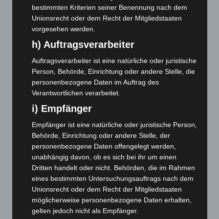
März 2025
(111)
bestimmten Kriterien seiner Benennung nach dem
Unionsrecht oder dem Recht der Mitgliedstaaten
Februar 2025
(96)
vorgesehen werden.
Januar 2025
(88)
h) Auftragsverarbeiter
Dezember 2024
(89)
Auftragsverarbeiter ist eine natürliche oder juristische
November 2024
(94)
Person, Behörde, Einrichtung oder andere Stelle, die
Oktober 2024
(93)
personenbezogene Daten im Auftrag des
Verantwortlichen verarbeitet.
September 2024
(112)
i) Empfänger
August 2024
(107)
Juli 2024
(89)
Empfänger ist eine natürliche oder juristische Person,
Behörde, Einrichtung oder andere Stelle, der
Juni 2024
(107)
personenbezogene Daten offengelegt werden,
Mai 2024
(149)
unabhängig davon, ob es sich bei ihr um einen
Dritten handelt oder nicht. Behörden, die im Rahmen
April 2024
(102)
eines bestimmten Untersuchungsauftrags nach dem
März 2024
(103)
Unionsrecht oder dem Recht der Mitgliedstaaten
Februar 2024
(103)
möglicherweise personenbezogene Daten erhalten,
gelten jedoch nicht als Empfänger.
Januar 2024
(111)