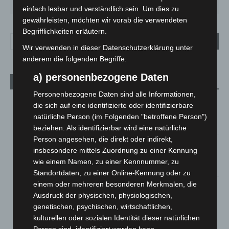
33
°
27
°
24
°
27
°
31
°
einfach lesbar und verständlich sein. Um dies zu
gewährleisten, möchten wir vorab die verwendeten
Begrifflichkeiten erläutern.
Wir verwenden in dieser Datenschutzerklärung unter
anderem die folgenden Begriffe:
a) personenbezogene Daten
Aktuelle Beiträge
Personenbezogene Daten sind alle Informationen,
Kunst trifft Weingenuss: Barbara-Susann Mehring zeigt ihre
die sich auf eine identifizierte oder identifizierbare
Werke im Jacques’ Wein-Depot Isernhagen
natürliche Person (im Folgenden "betroffene Person")
8. August 2026
beziehen. Als identifizierbar wird eine natürliche
Person angesehen, die direkt oder indirekt,
A2: Zweite Turbobaustelle startet zwischen Hannover-West
insbesondere mittels Zuordnung zu einer Kennung
und Bothfeld
wie einem Namen, zu einer Kennnummer, zu
8. August 2026
Standortdaten, zu einer Online-Kennung oder zu
einem oder mehreren besonderen Merkmalen, die
Niedersachsen: Feuerwehrkräfte kehren nach
Ausdruck der physischen, physiologischen,
Waldbrandeinsatz aus Spanien zurück
genetischen, psychischen, wirtschaftlichen,
7. August 2026
kulturellen oder sozialen Identität dieser natürlichen
Hannover: Erste Tigermücken-Population in Niedersachsen