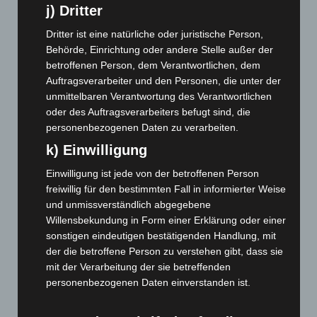
j) Dritter
Dezember 2023
(130)
November 2023
(130)
Dritter ist eine natürliche oder juristische Person,
Behörde, Einrichtung oder andere Stelle außer der
Oktober 2023
(114)
betroffenen Person, dem Verantwortlichen, dem
September 2023
(133)
Auftragsverarbeiter und den Personen, die unter der
August 2023
(134)
unmittelbaren Verantwortung des Verantwortlichen
oder des Auftragsverarbeiters befugt sind, die
Juli 2023
(118)
personenbezogenen Daten zu verarbeiten.
Juni 2023
(142)
k) Einwilligung
Mai 2023
(139)
Einwilligung ist jede von der betroffenen Person
April 2023
(155)
freiwillig für den bestimmten Fall in informierter Weise
März 2023
(174)
und unmissverständlich abgegebene
Willensbekundung in Form einer Erklärung oder einer
Februar 2023
(154)
sonstigen eindeutigen bestätigenden Handlung, mit
Januar 2023
(140)
der die betroffene Person zu verstehen gibt, dass sie
Dezember 2022
(130)
mit der Verarbeitung der sie betreffenden
personenbezogenen Daten einverstanden ist.
November 2022
(167)
Oktober 2022
(166)