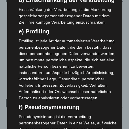
d) Einschränkung der Verarbeitung
Einschränkung der Verarbeitung ist die Markierung
Blaulicht
2.799
gespeicherter personenbezogener Daten mit dem
Corona-News
712
Ziel, ihre künftige Verarbeitung einzuschränken.
Hannover und Region
5.039
e) Profiling
Langenhagen und Ortsteile
3.252
Profiling ist jede Art der automatisierten Verarbeitung
Leserbriefe
1
personenbezogener Daten, die darin besteht, dass
Menschen
2
diese personenbezogenen Daten verwendet werden,
um bestimmte persönliche Aspekte, die sich auf eine
Über uns
1
natürliche Person beziehen, zu bewerten,
Veranstaltungen
1.888
insbesondere, um Aspekte bezüglich Arbeitsleistung,
Welt
1.271
wirtschaftlicher Lage, Gesundheit, persönlicher
Vorlieben, Interessen, Zuverlässigkeit, Verhalten,
Aufenthaltsort oder Ortswechsel dieser natürlichen
Person zu analysieren oder vorherzusagen.
Archiv
f) Pseudonymisierung
August 2026
(14)
Pseudonymisierung ist die Verarbeitung
personenbezogener Daten in einer Weise, auf welche
Juli 2026
(73)