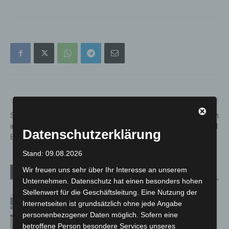
Vorheriger Artikel
Nächster Artikel
Sanierung des Gartentheaters
Herrenhausen-Termine im
in Herrenhausen geht zweite
Januar 2021
Datenschutzerklärung
Bauphase
Stand: 09.08.2026
Wir freuen uns sehr über Ihr Interesse an unserem
Verwandte Artikel
Mehr vom Autor
Unternehmen. Datenschutz hat einen besonders hohen
Stellenwert für die Geschäftsleitung. Eine Nutzung der
Niedersachsen: Feuerwehrkräfte
Internetseiten ist grundsätzlich ohne jede Angabe
kehren nach Waldbrandeinsatz aus
personenbezogener Daten möglich. Sofern eine
Spanien zurück
betroffene Person besondere Services unseres