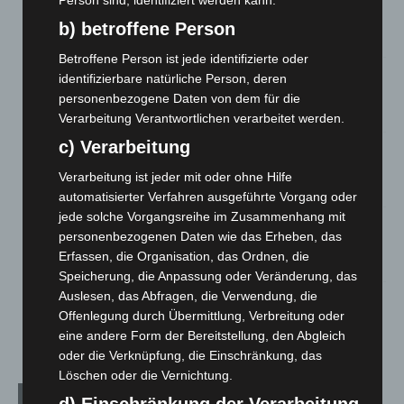
Person sind, identifiziert werden kann.
entdeckt
b) betroffene Person
7. August 2026
Betroffene Person ist jede identifizierte oder
Brand im „Haus der Begegnung“ in Neuwarmbüchen schnell
identifizierbare natürliche Person, deren
eingedämmt
personenbezogene Daten von dem für die
6. August 2026
Verarbeitung Verantwortlichen verarbeitet werden.
c) Verarbeitung
Region Hannover: 21 neue Notfallsanitäter starten beim
Roten Kreuz
Verarbeitung ist jeder mit oder ohne Hilfe
5. August 2026
automatisierter Verfahren ausgeführte Vorgang oder
jede solche Vorgangsreihe im Zusammenhang mit
Mann läuft mit Hockeyschläger über A7 – Polizei sucht
personenbezogenen Daten wie das Erheben, das
Zeugen
Erfassen, die Organisation, das Ordnen, die
5. August 2026
Speicherung, die Anpassung oder Veränderung, das
Auslesen, das Abfragen, die Verwendung, die
Celle: Mensch stirbt bei Bagger-Unfall auf Baustelle
Offenlegung durch Übermittlung, Verbreitung oder
5. August 2026
eine andere Form der Bereitstellung, den Abgleich
oder die Verknüpfung, die Einschränkung, das
Löschen oder die Vernichtung.
Kategorien