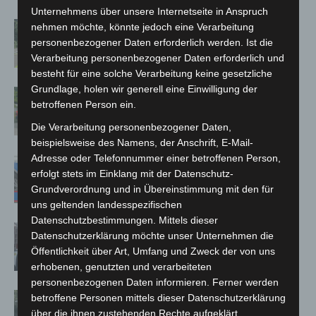
Unternehmens über unsere Internetseite in Anspruch
Brand im „Haus der Begegnung“ in
nehmen möchte, könnte jedoch eine Verarbeitung
Neuwarmbüchen schnell eingedämmt
personenbezogener Daten erforderlich werden. Ist die
Verarbeitung personenbezogener Daten erforderlich und
besteht für eine solche Verarbeitung keine gesetzliche
Grundlage, holen wir generell eine Einwilligung der
Region Hannover: 21 neue
betroffenen Person ein.
Notfallsanitäter starten beim Roten
Kreuz
Die Verarbeitung personenbezogener Daten,
beispielsweise des Namens, der Anschrift, E-Mail-
Adresse oder Telefonnummer einer betroffenen Person,
Mann läuft mit Hockeyschläger über
erfolgt stets im Einklang mit der Datenschutz-
A7 – Polizei sucht Zeugen
Grundverordnung und in Übereinstimmung mit den für
uns geltenden landesspezifischen
Datenschutzbestimmungen. Mittels dieser
Celle: Mensch stirbt bei Bagger-Unfall
Datenschutzerklärung möchte unser Unternehmen die
auf Baustelle
Öffentlichkeit über Art, Umfang und Zweck der von uns
erhobenen, genutzten und verarbeiteten
personenbezogenen Daten informieren. Ferner werden
Gasleitung bei McDonald’s-Umbau in
betroffene Personen mittels dieser Datenschutzerklärung
Langenhagen beschädigt
über die ihnen zustehenden Rechte aufgeklärt.