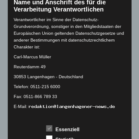
Name und Anschrift des für die
September 2022
(205)
Verarbeitung Verantwortlichen
August 2022
(166)
Verantwortlicher im Sinne der Datenschutz-
Juli 2022
(133)
Grundverordnung, sonstiger in den Mitgliedstaaten der
Europäischen Union geltenden Datenschutzgesetze und
Juni 2022
(167)
anderer Bestimmungen mit datenschutzrechtlichem
Mai 2022
(177)
Charakter ist:
April 2022
(198)
Carl-Marcus Müller
März 2022
(221)
Reuterdamm 49
Februar 2022
(189)
30853 Langenhagen - Deutschland
Januar 2022
(190)
Telefon: 0511-215 6000
Dezember 2021
(204)
Fax: 0511-866 789 33
November 2021
(215)
E-Mail:
Oktober 2021
(171)
September 2021
(180)
Cookies
August 2021
(154)
Essenziell
Die Internetseiten verwenden Cookies. Cookies sind
Juli 2021
(213)