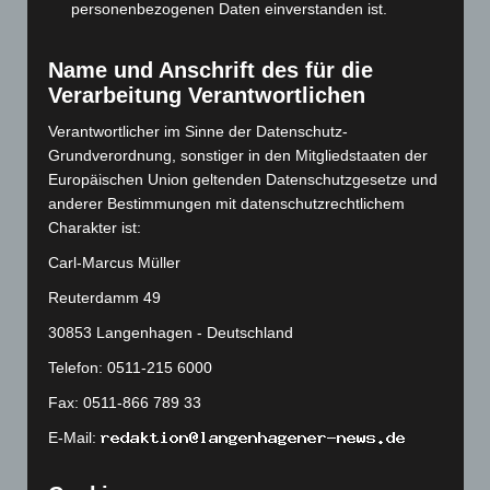
Juni 2023
(142)
personenbezogenen Daten einverstanden ist.
Mai 2023
(139)
April 2023
(155)
Name und Anschrift des für die
Verarbeitung Verantwortlichen
März 2023
(174)
Februar 2023
(154)
Verantwortlicher im Sinne der Datenschutz-
Grundverordnung, sonstiger in den Mitgliedstaaten der
Januar 2023
(140)
Europäischen Union geltenden Datenschutzgesetze und
Dezember 2022
(130)
anderer Bestimmungen mit datenschutzrechtlichem
Charakter ist:
November 2022
(167)
Oktober 2022
(166)
Carl-Marcus Müller
September 2022
(205)
Reuterdamm 49
August 2022
(166)
30853 Langenhagen - Deutschland
Juli 2022
(133)
Telefon: 0511-215 6000
Juni 2022
(167)
Fax: 0511-866 789 33
Mai 2022
(177)
E-Mail:
April 2022
(198)