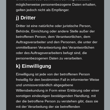
möglicherweise personenbezogene Daten erhalten,
August 2024
(107)
gelten jedoch nicht als Empfänger.
Juli 2024
(89)
j) Dritter
Juni 2024
(107)
Dritter ist eine natürliche oder juristische Person,
Mai 2024
(149)
Behörde, Einrichtung oder andere Stelle außer der
April 2024
(102)
betroffenen Person, dem Verantwortlichen, dem
Auftragsverarbeiter und den Personen, die unter der
März 2024
(103)
unmittelbaren Verantwortung des Verantwortlichen
Februar 2024
(103)
oder des Auftragsverarbeiters befugt sind, die
personenbezogenen Daten zu verarbeiten.
Januar 2024
(111)
k) Einwilligung
Dezember 2023
(130)
November 2023
(130)
Einwilligung ist jede von der betroffenen Person
freiwillig für den bestimmten Fall in informierter Weise
Oktober 2023
(114)
und unmissverständlich abgegebene
September 2023
(133)
Willensbekundung in Form einer Erklärung oder einer
August 2023
(134)
sonstigen eindeutigen bestätigenden Handlung, mit
der die betroffene Person zu verstehen gibt, dass sie
Juli 2023
(118)
mit der Verarbeitung der sie betreffenden