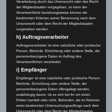
Verarbeitung durch das Unionsrecht oder das Recht
November 2025
(114)
der Mitgliedstaaten vorgegeben, so kann der
Verantwortliche beziehungsweise können die
Oktober 2025
(112)
bestimmten Kriterien seiner Benennung nach dem
September 2025
(93)
Unionsrecht oder dem Recht der Mitgliedstaaten
August 2025
(90)
vorgesehen werden.
h) Auftragsverarbeiter
Juli 2025
(90)
Juni 2025
(103)
Auftragsverarbeiter ist eine natürliche oder juristische
Person, Behörde, Einrichtung oder andere Stelle, die
Mai 2025
(112)
personenbezogene Daten im Auftrag des
April 2025
(88)
Verantwortlichen verarbeitet.
März 2025
(111)
i) Empfänger
Februar 2025
(96)
Empfänger ist eine natürliche oder juristische Person,
Januar 2025
(88)
Behörde, Einrichtung oder andere Stelle, der
Dezember 2024
(89)
personenbezogene Daten offengelegt werden,
unabhängig davon, ob es sich bei ihr um einen
November 2024
(94)
Dritten handelt oder nicht. Behörden, die im Rahmen
Oktober 2024
(93)
eines bestimmten Untersuchungsauftrags nach dem
Unionsrecht oder dem Recht der Mitgliedstaaten
September 2024
(112)