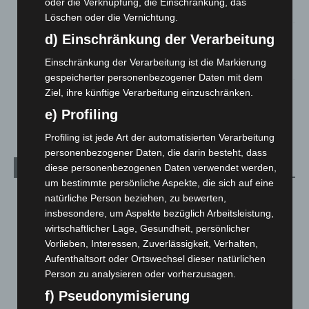
oder die Verknüpfung, die Einschränkung, das
5. August 2026
Löschen oder die Vernichtung.
Mann läuft mit Hockeyschläger über A7 – Polizei sucht
d) Einschränkung der Verarbeitung
Zeugen
Einschränkung der Verarbeitung ist die Markierung
5. August 2026
gespeicherter personenbezogener Daten mit dem
Ziel, ihre künftige Verarbeitung einzuschränken.
Celle: Mensch stirbt bei Bagger-Unfall auf Baustelle
5. August 2026
e) Profiling
Profiling ist jede Art der automatisierten Verarbeitung
personenbezogener Daten, die darin besteht, dass
diese personenbezogenen Daten verwendet werden,
Kategorien
um bestimmte persönliche Aspekte, die sich auf eine
Blaulicht
2.799
natürliche Person beziehen, zu bewerten,
insbesondere, um Aspekte bezüglich Arbeitsleistung,
Corona-News
712
wirtschaftlicher Lage, Gesundheit, persönlicher
Hannover und Region
5.039
Vorlieben, Interessen, Zuverlässigkeit, Verhalten,
Aufenthaltsort oder Ortswechsel dieser natürlichen
Langenhagen und Ortsteile
3.252
Person zu analysieren oder vorherzusagen.
Leserbriefe
1
f) Pseudonymisierung
Menschen
2