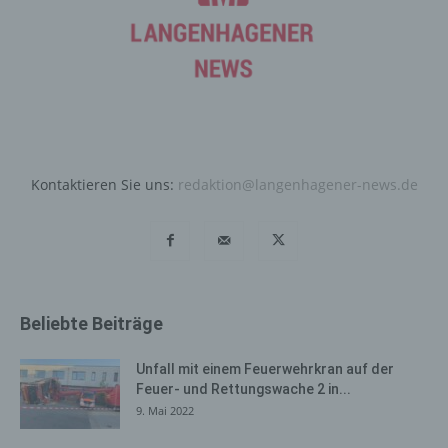
Internetbrowsers verhindern und damit der Setzung von
Cookies dauerhaft widersprechen. Ferner können
bereits gesetzte Cookies jederzeit über einen
Internetbrowser oder andere Softwareprogramme
gelöscht werden. Dies ist in allen gängigen
Internetbrowsern möglich. Deaktiviert die betroffene
Person die Setzung von Cookies in dem genutzten
Internetbrowser, sind unter Umständen nicht alle
Kontaktieren Sie uns:
redaktion@langenhagener-news.de
Funktionen unserer Internetseite vollumfänglich nutzbar.
Erfassung von allgemeinen Daten
und Informationen
Die Internetseite erfasst mit jedem Aufruf der
Beliebte Beiträge
Internetseite durch eine betroffene Person oder ein
automatisiertes System eine Reihe von allgemeinen
Daten und Informationen. Diese allgemeinen Daten und
Unfall mit einem Feuerwehrkran auf der
Informationen werden in den Logfiles des Servers
Feuer- und Rettungswache 2 in...
gespeichert. Erfasst werden können die (1) verwendeten
9. Mai 2022
Browsertypen und Versionen, (2) das vom zugreifenden