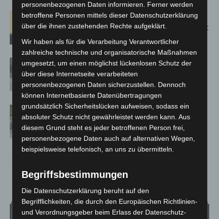
personenbezogenen Daten informieren. Ferner werden
betroffene Personen mittels dieser Datenschutzerklärung
Hannover: Erste Tigermücken-
über die ihnen zustehenden Rechte aufgeklärt.
Population in Niedersachsen entdeckt
Wir haben als für die Verarbeitung Verantwortlicher
zahlreiche technische und organisatorische Maßnahmen
Brand im „Haus der Begegnung“ in
umgesetzt, um einen möglichst lückenlosen Schutz der
Neuwarmbüchen schnell eingedämmt
über diese Internetseite verarbeiteten
personenbezogenen Daten sicherzustellen. Dennoch
können Internetbasierte Datenübertragungen
grundsätzlich Sicherheitslücken aufweisen, sodass ein
Region Hannover: 21 neue
absoluter Schutz nicht gewährleistet werden kann. Aus
Notfallsanitäter starten beim Roten
diesem Grund steht es jeder betroffenen Person frei,
Kreuz
personenbezogene Daten auch auf alternativen Wegen,
beispielsweise telefonisch, an uns zu übermitteln.
Begriffsbestimmungen
Die Datenschutzerklärung beruht auf den
Begrifflichkeiten, die durch den Europäischen Richtlinien-
Wetter
und Verordnungsgeber beim Erlass der Datenschutz-