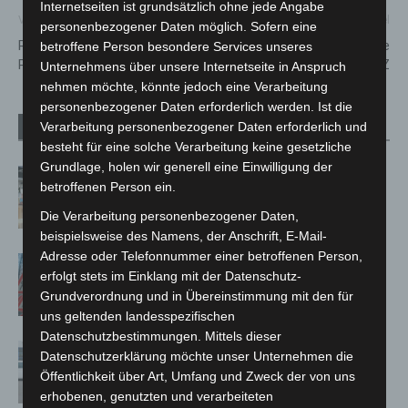
Internetseiten ist grundsätzlich ohne jede Angabe
Vorheriger Artikel
Nächster Artikel
personenbezogener Daten möglich. Sofern eine
Reitunfall in Krähenwinkel –
FireFit Championships Europe
betroffene Person besondere Services unseres
Pferd landet im Graben
auf der INTERSCHUTZ
Unternehmens über unsere Internetseite in Anspruch
nehmen möchte, könnte jedoch eine Verarbeitung
personenbezogener Daten erforderlich werden. Ist die
Verarbeitung personenbezogener Daten erforderlich und
Verwandte Artikel
Mehr vom Autor
besteht für eine solche Verarbeitung keine gesetzliche
Grundlage, holen wir generell eine Einwilligung der
Kunst trifft Weingenuss: Barbara-
betroffenen Person ein.
Susann Mehring zeigt ihre Werke im
Die Verarbeitung personenbezogener Daten,
Jacques’ Wein-Depot Isernhagen
beispielsweise des Namens, der Anschrift, E-Mail-
Adresse oder Telefonnummer einer betroffenen Person,
A2: Zweite Turbobaustelle startet
erfolgt stets im Einklang mit der Datenschutz-
zwischen Hannover-West und
Grundverordnung und in Übereinstimmung mit den für
Bothfeld
uns geltenden landesspezifischen
Datenschutzbestimmungen. Mittels dieser
Niedersachsen: Feuerwehrkräfte
Datenschutzerklärung möchte unser Unternehmen die
kehren nach Waldbrandeinsatz aus
Öffentlichkeit über Art, Umfang und Zweck der von uns
Spanien zurück
erhobenen, genutzten und verarbeiteten