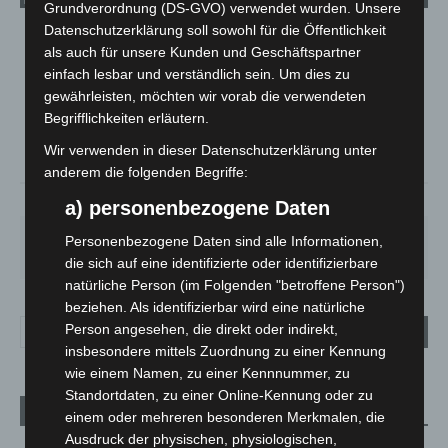
Grundverordnung (DS-GVO) verwendet wurden. Unsere
Datenschutzerklärung soll sowohl für die Öffentlichkeit
LANGENHAGEN
als auch für unsere Kunden und Geschäftspartner
Klarer Himmel
einfach lesbar und verständlich sein. Um dies zu
gewährleisten, möchten wir vorab die verwendeten
°
21.6
°
C
20.9
Begrifflichkeiten erläutern.
°
20.5
Wir verwenden in dieser Datenschutzerklärung unter
anderem die folgenden Begriffe:
51%
1.8m/s
2%
a) personenbezogene Daten
SA.
SO.
MO.
DI.
MI.
Personenbezogene Daten sind alle Informationen,
21
°
34
°
29
°
23
°
26
°
die sich auf eine identifizierte oder identifizierbare
natürliche Person (im Folgenden "betroffene Person")
beziehen. Als identifizierbar wird eine natürliche
Person angesehen, die direkt oder indirekt,
insbesondere mittels Zuordnung zu einer Kennung
wie einem Namen, zu einer Kennnummer, zu
Standortdaten, zu einer Online-Kennung oder zu
Aktuelle Beiträge
einem oder mehreren besonderen Merkmalen, die
Ausdruck der physischen, physiologischen,