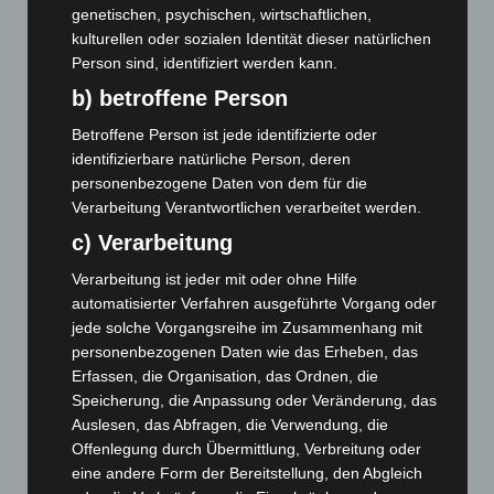
Kunst trifft Weingenuss: Barbara-Susann Mehring zeigt ihre
genetischen, psychischen, wirtschaftlichen,
Werke im Jacques’ Wein-Depot Isernhagen
kulturellen oder sozialen Identität dieser natürlichen
8. August 2026
Person sind, identifiziert werden kann.
A2: Zweite Turbobaustelle startet zwischen Hannover-West
b) betroffene Person
und Bothfeld
Betroffene Person ist jede identifizierte oder
8. August 2026
identifizierbare natürliche Person, deren
personenbezogene Daten von dem für die
Niedersachsen: Feuerwehrkräfte kehren nach
Verarbeitung Verantwortlichen verarbeitet werden.
Waldbrandeinsatz aus Spanien zurück
7. August 2026
c) Verarbeitung
Hannover: Erste Tigermücken-Population in Niedersachsen
Verarbeitung ist jeder mit oder ohne Hilfe
entdeckt
automatisierter Verfahren ausgeführte Vorgang oder
7. August 2026
jede solche Vorgangsreihe im Zusammenhang mit
personenbezogenen Daten wie das Erheben, das
Brand im „Haus der Begegnung“ in Neuwarmbüchen schnell
Erfassen, die Organisation, das Ordnen, die
eingedämmt
Speicherung, die Anpassung oder Veränderung, das
6. August 2026
Auslesen, das Abfragen, die Verwendung, die
Offenlegung durch Übermittlung, Verbreitung oder
Region Hannover: 21 neue Notfallsanitäter starten beim
eine andere Form der Bereitstellung, den Abgleich
Roten Kreuz