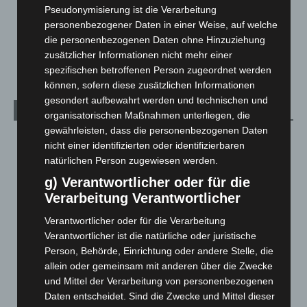
Pseudonymisierung ist die Verarbeitung
Über uns
1
personenbezogener Daten in einer Weise, auf welche
Veranstaltungen
1.888
die personenbezogenen Daten ohne Hinzuziehung
Welt
1.271
zusätzlicher Informationen nicht mehr einer
spezifischen betroffenen Person zugeordnet werden
können, sofern diese zusätzlichen Informationen
gesondert aufbewahrt werden und technischen und
Archiv
organisatorischen Maßnahmen unterliegen, die
gewährleisten, dass die personenbezogenen Daten
August 2026
(14)
nicht einer identifizierten oder identifizierbaren
Juli 2026
(73)
natürlichen Person zugewiesen werden.
g) Verantwortlicher oder für die
Juni 2026
(139)
Verarbeitung Verantwortlicher
Mai 2026
(99)
Verantwortlicher oder für die Verarbeitung
April 2026
(99)
Verantwortlicher ist die natürliche oder juristische
März 2026
(115)
Person, Behörde, Einrichtung oder andere Stelle, die
Februar 2026
(109)
allein oder gemeinsam mit anderen über die Zwecke
und Mittel der Verarbeitung von personenbezogenen
Januar 2026
(122)
Daten entscheidet. Sind die Zwecke und Mittel dieser
Dezember 2025
(103)