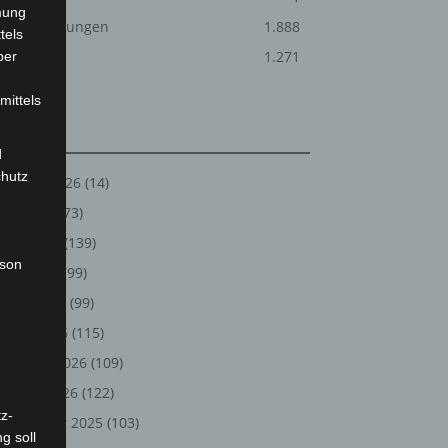
mung
Veranstaltungen
1.888
tels
Welt
1.271
ber
mittels
Archiv
d
chutz
August 2026
(14)
Juli 2026
(73)
Juni 2026
(139)
rson
Mai 2026
(99)
April 2026
(99)
März 2026
(115)
Februar 2026
(109)
Januar 2026
(122)
z-
Dezember 2025
(103)
g soll