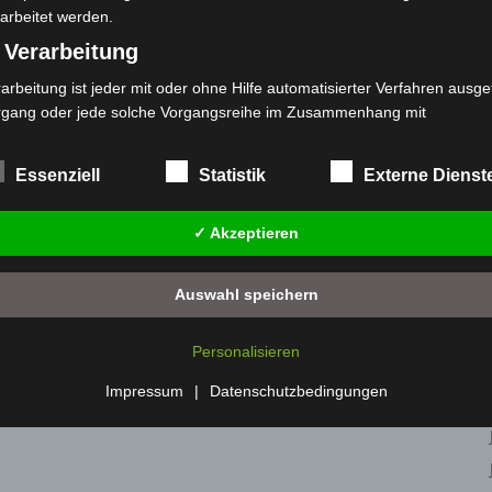
arbeitet werden.
 Verarbeitung
arbeitung ist jeder mit oder ohne Hilfe automatisierter Verfahren ausge
rgang oder jede solche Vorgangsreihe im Zusammenhang mit
rsonenbezogenen Daten wie das Erheben, das Erfassen, die Organisat
s Ordnen, die Speicherung, die Anpassung oder Veränderung, das Aus
Essenziell
Statistik
Externe Dienst
 Abfragen, die Verwendung, die Offenlegung durch Übermittlung, Verb
r eine andere Form der Bereitstellung, den Abgleich oder die Verknüp
✓ Akzeptieren
 Einschränkung, das Löschen oder die Vernichtung.
) Einschränkung der Verarbeitung
Auswahl speichern
schränkung der Verarbeitung ist die Markierung gespeicherter
sonenbezogener Daten mit dem Ziel, ihre künftige Verarbeitung
Personalisieren
nzuschränken.
 Profiling
Impressum
|
Datenschutzbedingungen
filing ist jede Art der automatisierten Verarbeitung personenbezogener
ten, die darin besteht, dass diese personenbezogenen Daten verwend
den, um bestimmte persönliche Aspekte, die sich auf eine natürliche 