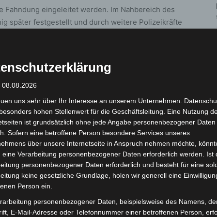
e Fahndung eingeleitet werden. Im Nahbereich des
 später festgestellt und durch weitere Polizeikräfte
-In-Schalter eines Schnellrestaurants einfuhr,
ens.
enschutzerklärung
d vier männliche Personen festgestellt. Die aus der
zwischen 15 und 19 Jahren alt. Bei ihnen konnten
: 08.08.2026
rkzeug zur Sprengung des Automaten gefunden
euen uns sehr über Ihr Interesse an unserem Unternehmen. Datenschu
aktuellen polizeilichen Erkenntnissen auf circa 5.000
besonders hohen Stellenwert für die Geschäftsleitung. Eine Nutzung d
Maßnahmen wurden die Jugendlichen/Heranwachsenden,
etseiten ist grundsätzlich ohne jede Angabe personenbezogener Daten
h. Sofern eine betroffene Person besondere Services unseres
 die Obhut der Eltern entlassen. Die Ermittlungen
nehmens über unsere Internetseite in Anspruch nehmen möchte, könnt
osion dauern weiter an.
 eine Verarbeitung personenbezogener Daten erforderlich werden. Ist 
eitung personenbezogener Daten erforderlich und besteht für eine sol
eitung keine gesetzliche Grundlage, holen wir generell eine Einwilligun
fenen Person ein.
rarbeitung personenbezogener Daten, beispielsweise des Namens, de
ift, E-Mail-Adresse oder Telefonnummer einer betroffenen Person, erfo