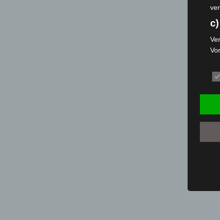
ver
c)
Ver
Vo
pe
da
das
ode
die
d
Ein
per
ei
e)
Pro
Da
wer