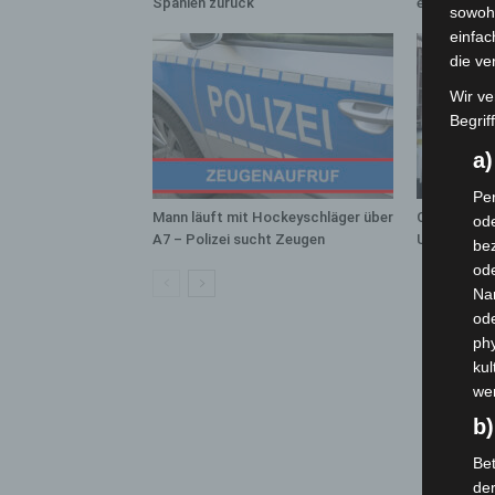
Spanien zurück
eingedämm
sowohl
einfac
die ve
Wir ve
Begrif
a
Per
Mann läuft mit Hockeyschläger über
Celle: Mens
ode
A7 – Polizei sucht Zeugen
Unfall auf B
bez
ode
Na
od
phy
kul
we
b)
Bet
de