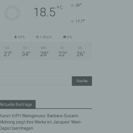
°
20
°
C
18.5
°
17.7
69%
1.8m/s
9%
SA.
SO.
MO.
DI.
MI.
27
°
34
°
28
°
22
°
26
°
Aktuelle Beiträge
Kunst trifft Weingenuss: Barbara-Susann
Mehring zeigt ihre Werke im Jacques’ Wein-
Depot Isernhagen