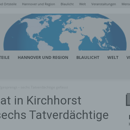
d Ortsteile
Hannover und Region
Blaulicht
Welt
Veranstaltungen
Mens
EILE
HANNOVER UND REGION
BLAULICHT
WELT
V
fgesprengt – sechs Tatverdächtige gefasst
t in Kirchhorst
sechs Tatverdächtige