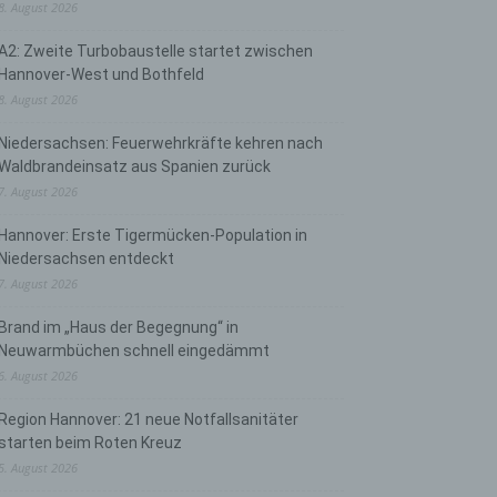
8. August 2026
A2: Zweite Turbobaustelle startet zwischen
Hannover-West und Bothfeld
8. August 2026
Niedersachsen: Feuerwehrkräfte kehren nach
Waldbrandeinsatz aus Spanien zurück
7. August 2026
Hannover: Erste Tigermücken-Population in
Niedersachsen entdeckt
7. August 2026
Brand im „Haus der Begegnung“ in
Neuwarmbüchen schnell eingedämmt
6. August 2026
Region Hannover: 21 neue Notfallsanitäter
starten beim Roten Kreuz
5. August 2026