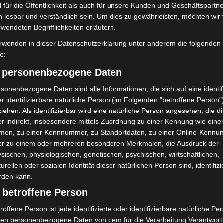
t
Kreuz
 für die Öffentlichkeit als auch für unsere Kunden und Geschäftspartne
h lesbar und verständlich sein. Um dies zu gewährleisten, möchten wir
rwendeten Begrifflichkeiten erläutern.
rwenden in dieser Datenschutzerklärung unter anderem die folgenden
fe:
) personenbezogene Daten
sonenbezogene Daten sind alle Informationen, die sich auf eine identifi
ch stirbt bei Bagger-
Gasleitung bei McDonald’s-Umbau in
r identifizierbare natürliche Person (im Folgenden "betroffene Person"
austelle
Langenhagen beschädigt
iehen. Als identifizierbar wird eine natürliche Person angesehen, die di
r indirekt, insbesondere mittels Zuordnung zu einer Kennung wie ein
men, zu einer Kennnummer, zu Standortdaten, zu einer Online-Kennu
er zu einem oder mehreren besonderen Merkmalen, die Ausdruck der
sischen, physiologischen, genetischen, psychischen, wirtschaftlichen,
turellen oder sozialen Identität dieser natürlichen Person sind, identifizi
rden kann.
 betroffene Person
roffene Person ist jede identifizierte oder identifizierbare natürliche Pe
ren personenbezogene Daten von dem für die Verarbeitung Verantwort