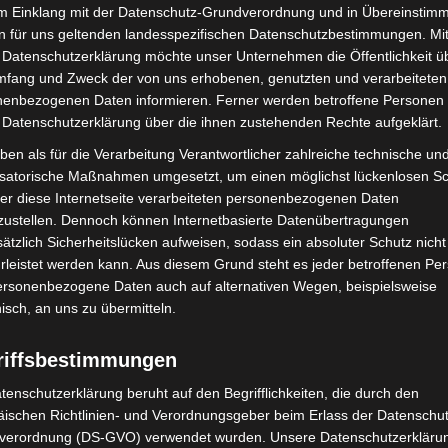
im Einklang mit der Datenschutz-Grundverordnung und in Übereinstim
n für uns geltenden landesspezifischen Datenschutzbestimmungen. Mit
 Datenschutzerklärung möchte unser Unternehmen die Öffentlichkeit ü
mfang und Zweck der von uns erhobenen, genutzten und verarbeiteten
Nächster Artikel
enbezogenen Daten informieren. Ferner werden betroffene Personen 
Wohnungsbrand in Hannover-Vahrenwald
 Datenschutzerklärung über die ihnen zustehenden Rechte aufgeklärt.
ben als für die Verarbeitung Verantwortlicher zahlreiche technische un
isatorische Maßnahmen umgesetzt, um einen möglichst lückenlosen S
er diese Internetseite verarbeiteten personenbezogenen Daten
zustellen. Dennoch können Internetbasierte Datenübertragungen
ätzlich Sicherheitslücken aufweisen, sodass ein absoluter Schutz nicht
leistet werden kann. Aus diesem Grund steht es jeder betroffenen Pe
personenbezogene Daten auch auf alternativen Wegen, beispielsweise
nisch, an uns zu übermitteln.
riffsbestimmungen
tenschutzerklärung beruht auf den Begrifflichkeiten, die durch den
aus der Begegnung“ in
Region Hannover: 21 neue
ischen Richtlinien- und Verordnungsgeber beim Erlass der Datenschut
hen schnell
Notfallsanitäter starten beim Roten
verordnung (DS-GVO) verwendet wurden. Unsere Datenschutzerklärun