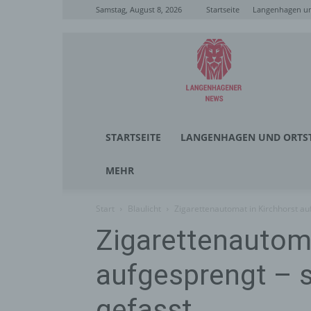
Samstag, August 8, 2026
Startseite
Langenhagen un
Langenhagener
News
STARTSEITE
LANGENHAGEN UND ORTST
MEHR
Start
Blaulicht
Zigarettenautomat in Kirchhorst au
Zigarettenautoma
aufgesprengt – 
gefasst