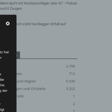
Mann läuft mit Hockeyschläger über A7 – Polizei
sucht Zeugen
5. August 2026
Celle: Mensch stirbt bei Bagger-Unfall auf
Baustelle
5. August 2026
tz hat
Kategorien
er
Blaulicht
2.799
Corona-News
712
e
die
Hannover und Region
5.039
che
Langenhagen und Ortsteile
3.252
g der
Leserbriefe
1
Menschen
2
r
lgt
Über uns
1