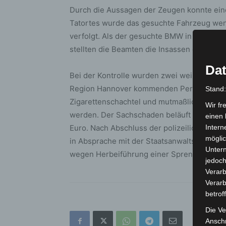
Durch die Aussagen der Zeugen konnte ein
Tatortes wurde das gesuchte Fahrzeug wenig
verfolgt. Als der gesuchte BMW in den Drive
stellten die Beamten die Insassen des Wag
Dat
Bei der Kontrolle wurden zwei weibliche un
Region Hannover kommenden Personen sind 
Stand
Zigarettenschachtel und mutmaßliches We
Wir fr
werden. Der Sachschaden beläuft sich nach 
einen 
Euro. Nach Abschluss der polizeilichen 
Intern
möglic
in Absprache mit der Staatsanwaltschaft, in
Unter
wegen Herbeiführung einer Sprengstoffexpl
jedoch
Verarb
Verarb
betrof
Die Ve
Anschr