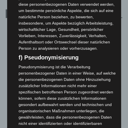
diese personenbezogenen Daten verwendet werden,
um bestimmte persönliche Aspekte, die sich auf eine
Aktuelle Beiträge
natürliche Person beziehen, zu bewerten,
insbesondere, um Aspekte bezüglich Arbeitsleistung,
M’era Luna 2026: 25.000 Fans feiern in Hildesheim
wirtschaftlicher Lage, Gesundheit, persönlicher
10. August 2026
Vorlieben, Interessen, Zuverlässigkeit, Verhalten,
Aufenthaltsort oder Ortswechsel dieser natürlichen
Kunst trifft Weingenuss: Barbara-Susann Mehring zeigt ihre
Person zu analysieren oder vorherzusagen.
Werke im Jacques’ Wein-Depot Isernhagen
8. August 2026
f) Pseudonymisierung
Pseudonymisierung ist die Verarbeitung
A2: Zweite Turbobaustelle startet zwischen Hannover-West
personenbezogener Daten in einer Weise, auf welche
und Bothfeld
die personenbezogenen Daten ohne Hinzuziehung
8. August 2026
zusätzlicher Informationen nicht mehr einer
Niedersachsen: Feuerwehrkräfte kehren nach
spezifischen betroffenen Person zugeordnet werden
Waldbrandeinsatz aus Spanien zurück
können, sofern diese zusätzlichen Informationen
7. August 2026
gesondert aufbewahrt werden und technischen und
organisatorischen Maßnahmen unterliegen, die
Hannover: Erste Tigermücken-Population in Niedersachsen
gewährleisten, dass die personenbezogenen Daten
entdeckt
nicht einer identifizierten oder identifizierbaren
7. August 2026