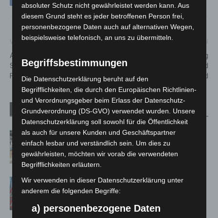
absoluter Schutz nicht gewährleistet werden kann. Aus
diesem Grund steht es jeder betroffenen Person frei,
personenbezogene Daten auch auf alternativen Wegen,
beispielsweise telefonisch, an uns zu übermitteln.
Vorheriger Artikel
Nächster Artikel
Abschnitt der Münchner
A 2: Fahrbahnerneuerung
Begriffsbestimmungen
Straße erhält eine neue
zwischen Garbsen und
Fahrbahndecke
Wunstorf-Kolenfeld
Die Datenschutzerklärung beruht auf den
Begrifflichkeiten, die durch den Europäischen Richtlinien-
und Verordnungsgeber beim Erlass der Datenschutz-
Verwandte Artikel
Mehr vom Autor
Grundverordnung (DS-GVO) verwendet wurden. Unsere
Datenschutzerklärung soll sowohl für die Öffentlichkeit
als auch für unsere Kunden und Geschäftspartner
Kunst trifft Weingenuss: Barbara-
einfach lesbar und verständlich sein. Um dies zu
Susann Mehring zeigt ihre Werke im
gewährleisten, möchten wir vorab die verwendeten
Jacques’ Wein-Depot Isernhagen
Begrifflichkeiten erläutern.
Wir verwenden in dieser Datenschutzerklärung unter
A2: Zweite Turbobaustelle startet
anderem die folgenden Begriffe:
zwischen Hannover-West und
Bothfeld
a) personenbezogene Daten