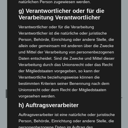
natürlichen Person zugewiesen werden.
g) Verantwortlicher oder für die
Brand im „Haus der Begegnung“ in Neuwarmbüchen schnell
eingedämmt
Verarbeitung Verantwortlicher
6. August 2026
Verantwortlicher oder für die Verarbeitung
Verantwortlicher ist die natürliche oder juristische
Region Hannover: 21 neue Notfallsanitäter starten beim
Person, Behörde, Einrichtung oder andere Stelle, die
Roten Kreuz
allein oder gemeinsam mit anderen über die Zwecke
5. August 2026
und Mittel der Verarbeitung von personenbezogenen
Mann läuft mit Hockeyschläger über A7 – Polizei sucht
Daten entscheidet. Sind die Zwecke und Mittel dieser
Zeugen
Verarbeitung durch das Unionsrecht oder das Recht
5. August 2026
der Mitgliedstaaten vorgegeben, so kann der
Verantwortliche beziehungsweise können die
bestimmten Kriterien seiner Benennung nach dem
Unionsrecht oder dem Recht der Mitgliedstaaten
Kategorien
vorgesehen werden.
h) Auftragsverarbeiter
Blaulicht
2.799
Corona-News
712
Auftragsverarbeiter ist eine natürliche oder juristische
Person, Behörde, Einrichtung oder andere Stelle, die
Hannover und Region
5.039
personenbezogene Daten im Auftrag des