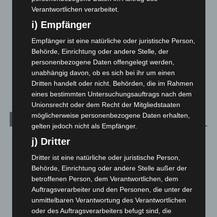
Langenhagen und Ortsteile
3.252
Verantwortlichen verarbeitet.
Leserbriefe
1
i) Empfänger
Menschen
2
Empfänger ist eine natürliche oder juristische Person,
Über uns
1
Behörde, Einrichtung oder andere Stelle, der
personenbezogene Daten offengelegt werden,
Veranstaltungen
1.889
unabhängig davon, ob es sich bei ihr um einen
Welt
1.272
Dritten handelt oder nicht. Behörden, die im Rahmen
eines bestimmten Untersuchungsauftrags nach dem
Unionsrecht oder dem Recht der Mitgliedstaaten
möglicherweise personenbezogene Daten erhalten,
Archiv
gelten jedoch nicht als Empfänger.
August 2026
(15)
j) Dritter
Juli 2026
(73)
Dritter ist eine natürliche oder juristische Person,
Behörde, Einrichtung oder andere Stelle außer der
Juni 2026
(139)
betroffenen Person, dem Verantwortlichen, dem
Mai 2026
(99)
Auftragsverarbeiter und den Personen, die unter der
April 2026
(99)
unmittelbaren Verantwortung des Verantwortlichen
oder des Auftragsverarbeiters befugt sind, die
März 2026
(115)