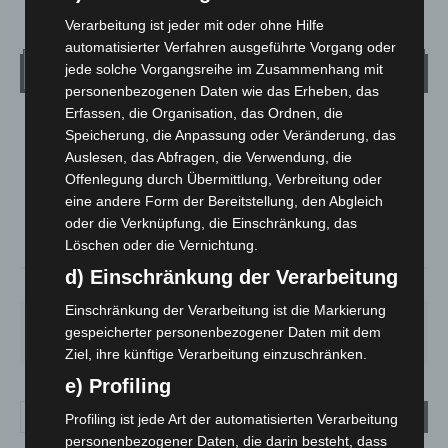
Verarbeitung ist jeder mit oder ohne Hilfe
automatisierter Verfahren ausgeführte Vorgang oder
Wetter
jede solche Vorgangsreihe im Zusammenhang mit
personenbezogenen Daten wie das Erheben, das
Erfassen, die Organisation, das Ordnen, die
LANGENHAGEN
Speicherung, die Anpassung oder Veränderung, das
Bedeckt
Auslesen, das Abfragen, die Verwendung, die
Offenlegung durch Übermittlung, Verbreitung oder
°
28.3
°
C
25.6
eine andere Form der Bereitstellung, den Abgleich
oder die Verknüpfung, die Einschränkung, das
°
24.9
Löschen oder die Vernichtung.
d) Einschränkung der Verarbeitung
41%
5.8m/s
88%
Einschränkung der Verarbeitung ist die Markierung
MO.
DI.
MI.
DO.
FR.
gespeicherter personenbezogener Daten mit dem
27
°
25
°
26
°
30
°
34
°
Ziel, ihre künftige Verarbeitung einzuschränken.
e) Profiling
Profiling ist jede Art der automatisierten Verarbeitung
personenbezogener Daten, die darin besteht, dass