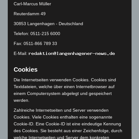
Carl-Marcus Müller
November 2024
(94)
Reuterdamm 49
Oktober 2024
(93)
30853 Langenhagen - Deutschland
September 2024
(112)
Telefon: 0511-215 6000
August 2024
(107)
Fax: 0511-866 789 33
Juli 2024
(89)
Juni 2024
(107)
E-Mail:
Mai 2024
(149)
Cookies
April 2024
(102)
Die Internetseiten verwenden Cookies. Cookies sind
März 2024
(103)
Textdateien, welche über einen Internetbrowser auf
Februar 2024
(103)
einem Computersystem abgelegt und gespeichert
Januar 2024
(111)
werden.
Dezember 2023
(130)
Zahlreiche Internetseiten und Server verwenden
Cookies. Viele Cookies enthalten eine sogenannte
November 2023
(130)
Cookie-ID. Eine Cookie-ID ist eine eindeutige Kennung
Oktober 2023
(114)
des Cookies. Sie besteht aus einer Zeichenfolge, durch
September 2023
(133)
welche Internetseiten und Server dem konkreten