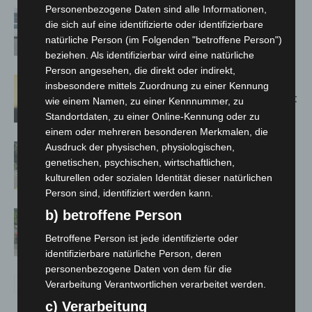
Personenbezogene Daten sind alle Informationen,
Niedersachsen: Feuerwehrkräfte
die sich auf eine identifizierte oder identifizierbare
kehren nach Waldbrandeinsatz aus
natürliche Person (im Folgenden "betroffene Person")
Spanien zurück
beziehen. Als identifizierbar wird eine natürliche
Person angesehen, die direkt oder indirekt,
Hannover: Erste Tigermücken-
insbesondere mittels Zuordnung zu einer Kennung
Population in Niedersachsen entdeckt
wie einem Namen, zu einer Kennnummer, zu
Standortdaten, zu einer Online-Kennung oder zu
einem oder mehreren besonderen Merkmalen, die
Ausdruck der physischen, physiologischen,
Brand im „Haus der Begegnung“ in
genetischen, psychischen, wirtschaftlichen,
Neuwarmbüchen schnell eingedämmt
kulturellen oder sozialen Identität dieser natürlichen
Person sind, identifiziert werden kann.
b) betroffene Person
Region Hannover: 21 neue
Notfallsanitäter starten beim Roten
Betroffene Person ist jede identifizierte oder
Kreuz
identifizierbare natürliche Person, deren
personenbezogene Daten von dem für die
Verarbeitung Verantwortlichen verarbeitet werden.
c) Verarbeitung