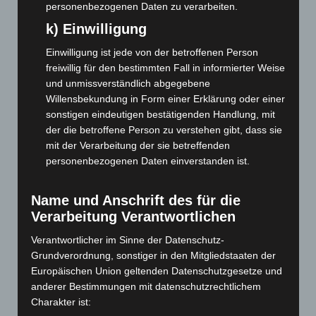
personenbezogenen Daten zu verarbeiten.
Februar 2026
(109)
k) Einwilligung
Januar 2026
(122)
Einwilligung ist jede von der betroffenen Person
Dezember 2025
(103)
freiwillig für den bestimmten Fall in informierter Weise
November 2025
(114)
und unmissverständlich abgegebene
Oktober 2025
(112)
Willensbekundung in Form einer Erklärung oder einer
sonstigen eindeutigen bestätigenden Handlung, mit
September 2025
(93)
der die betroffene Person zu verstehen gibt, dass sie
August 2025
(90)
mit der Verarbeitung der sie betreffenden
personenbezogenen Daten einverstanden ist.
Juli 2025
(90)
Juni 2025
(103)
Name und Anschrift des für die
Mai 2025
(112)
Verarbeitung Verantwortlichen
April 2025
(88)
Verantwortlicher im Sinne der Datenschutz-
März 2025
(111)
Grundverordnung, sonstiger in den Mitgliedstaaten der
Februar 2025
(96)
Europäischen Union geltenden Datenschutzgesetze und
anderer Bestimmungen mit datenschutzrechtlichem
Januar 2025
(88)
Charakter ist:
Dezember 2024
(89)