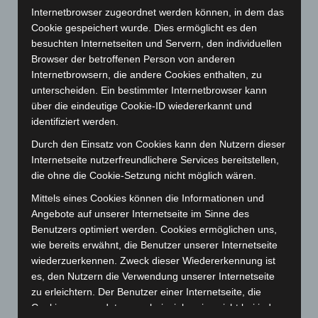
Internetbrowser zugeordnet werden können, in dem das
August 2023
(134)
Cookie gespeichert wurde. Dies ermöglicht es den
Juli 2023
(118)
besuchten Internetseiten und Servern, den individuellen
Browser der betroffenen Person von anderen
Juni 2023
(142)
Internetbrowsern, die andere Cookies enthalten, zu
Mai 2023
(139)
unterscheiden. Ein bestimmter Internetbrowser kann
April 2023
(155)
über die eindeutige Cookie-ID wiedererkannt und
identifiziert werden.
März 2023
(174)
Durch den Einsatz von Cookies kann den Nutzern dieser
Februar 2023
(154)
Internetseite nutzerfreundlichere Services bereitstellen,
Januar 2023
(140)
die ohne die Cookie-Setzung nicht möglich wären.
Dezember 2022
(130)
Mittels eines Cookies können die Informationen und
November 2022
(167)
Angebote auf unserer Internetseite im Sinne des
Benutzers optimiert werden. Cookies ermöglichen uns,
Oktober 2022
(166)
wie bereits erwähnt, die Benutzer unserer Internetseite
September 2022
(205)
wiederzuerkennen. Zweck dieser Wiedererkennung ist
August 2022
(166)
es, den Nutzern die Verwendung unserer Internetseite
zu erleichtern. Der Benutzer einer Internetseite, die
Juli 2022
(133)
Cookies verwendet, muss beispielsweise nicht bei jedem
Juni 2022
(167)