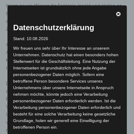
ihrem neuen Wissen ihr Fantasie-Insekt und stellen es
typisierend vor. Die meist farbenfrohen Modelle können
dann als Mobile eine kleine Klassen-Erinnerung an den
Datenschutzerklärung
Zoobesuch sein.
Stand: 10.08.2026
Am Ende des Workshops dienen die Insekten als Vorbild:
Wir freuen uns sehr über Ihr Interesse an unserem
Anhand von Blattschneiderameisen untersucht die
Unternehmen. Datenschutz hat einen besonders hohen
Klasse die Kreislaufwirtschaft und vergleicht sie mit den
Stellenwert für die Geschäftsleitung. Eine Nutzung der
menschlichen Handlungen.
Internetseiten ist grundsätzlich ohne jede Angabe
personenbezogener Daten möglich. Sofern eine
betroffene Person besondere Services unseres
Die UN-Dekade Fachjury hat sich für die Auszeichnung
Unternehmens über unsere Internetseite in Anspruch
des Projekts „Vielfalt der Insekten“ entschieden, da „das
nehmen möchte, könnte jedoch eine Verarbeitung
Projekt in vorbildlicher Weise positive Zugänge zur
personenbezogener Daten erforderlich werden. Ist die
Vielfalt von Insekten vermittelt. Der umfassende Ansatz
Verarbeitung personenbezogener Daten erforderlich und
ist positiv hervorzuheben, da so, neben der Vermittlung
besteht für eine solche Verarbeitung keine gesetzliche
Grundlage, holen wir generell eine Einwilligung der
von Wissen über die biologische Vielfalt, auch für eine
betroffenen Person ein.
nachhaltige Zukunft sensibilisiert wird“.