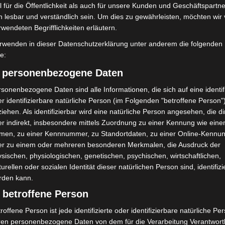
 für die Öffentlichkeit als auch für unsere Kunden und Geschäftspartne
563
0,0
h lesbar und verständlich sein. Um dies zu gewährleisten, möchten wir
620
5,1
rwendeten Begrifflichkeiten erläutern.
792
8,1
rwenden in dieser Datenschutzerklärung unter anderem die folgenden
1925
4,6
fe:
) personenbezogene Daten
23602
13,0
sonenbezogene Daten sind alle Informationen, die sich auf eine identifi
2857
12,5
r identifizierbare natürliche Person (im Folgenden "betroffene Person"
iehen. Als identifizierbar wird eine natürliche Person angesehen, die di
2134
17,8
r indirekt, insbesondere mittels Zuordnung zu einer Kennung wie ein
1497
8,8
men, zu einer Kennnummer, zu Standortdaten, zu einer Online-Kennu
er zu einem oder mehreren besonderen Merkmalen, die Ausdruck der
416
0,0
sischen, physiologischen, genetischen, psychischen, wirtschaftlichen,
1067
4,0
turellen oder sozialen Identität dieser natürlichen Person sind, identifizi
1591
22,8
rden kann.
914
4,2
 betroffene Person
929
6,7
roffene Person ist jede identifizierte oder identifizierbare natürliche Pe
ren personenbezogene Daten von dem für die Verarbeitung Verantwort
713
9,7