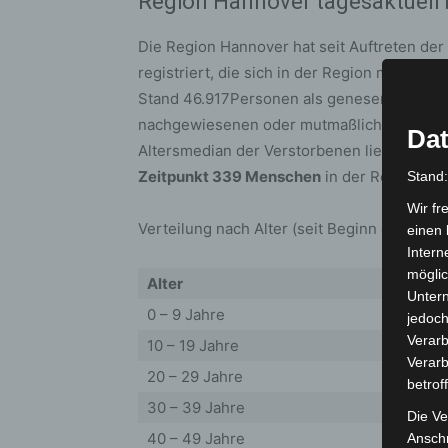
Region Hannover tagesaktuell 
Die Region Hannover hat seit Auftreten de
registriert, die sich in der Region mit dem
Stand 46.917Personen als genesen aufgefü
nachgewiesenen oder mutmaßlichen Corona-
Dat
Altersmedian der Verstorbenen liegt bei 84
Zeitpunkt 339 Menschen
in der Region infi
Stand
Wir fr
Verteilung nach Alter (seit Beginn der Erfas
einen 
Intern
möglic
Alter
Unter
0 – 9 Jahre
jedoch
Verarb
10 – 19 Jahre
Verarb
20 – 29 Jahre
betrof
30 – 39 Jahre
Die Ve
40 – 49 Jahre
Anschr