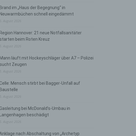
Brand im „Haus der Begegnung“ in
Neuwarmbüchen schnell eingedämmt
6. August 2026
Region Hannover: 21 neue Notfallsanitäter
starten beim Roten Kreuz
5. August 2026
Mann läuft mit Hockeyschläger über A7 – Polizei
sucht Zeugen
5. August 2026
Celle: Mensch stirbt bei Bagger-Unfall auf
Baustelle
5. August 2026
Gasleitung bei McDonald’s-Umbau in
Langenhagen beschädigt
5. August 2026
Anklage nach Abschaltung von „Archetyp