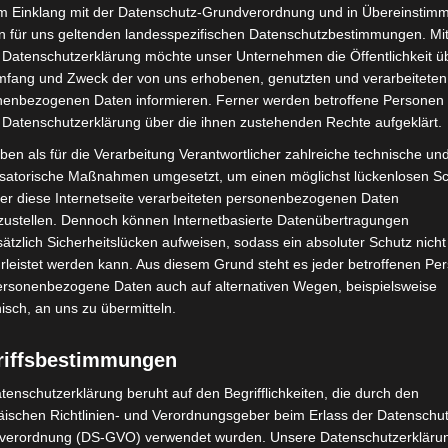
im Einklang mit der Datenschutz-Grundverordnung und in Übereinstim
6719
n für uns geltenden landesspezifischen Datenschutzbestimmungen. Mit
3614
 Datenschutzerklärung möchte unser Unternehmen die Öffentlichkeit ü
mfang und Zweck der von uns erhobenen, genutzten und verarbeiteten
2076
enbezogenen Daten informieren. Ferner werden betroffene Personen 
3410
 Datenschutzerklärung über die ihnen zustehenden Rechte aufgeklärt.
642
ben als für die Verarbeitung Verantwortlicher zahlreiche technische un
isatorische Maßnahmen umgesetzt, um einen möglichst lückenlosen S
er diese Internetseite verarbeiteten personenbezogenen Daten
zustellen. Dennoch können Internetbasierte Datenübertragungen
ätzlich Sicherheitslücken aufweisen, sodass ein absoluter Schutz nicht
Fallzahl Gesamt seit
7-Tage-Inzidenz
leistet werden kann. Aus diesem Grund steht es jeder betroffenen Pe
Ausbruch
personenbezogene Daten auch auf alternativen Wegen, beispielsweise
nisch, an uns zu übermitteln.
1078
17,1
riffsbestimmungen
1122
0,0
tenschutzerklärung beruht auf den Begrifflichkeiten, die durch den
570
9,6
ischen Richtlinien- und Verordnungsgeber beim Erlass der Datenschut
3358
7,9
verordnung (DS-GVO) verwendet wurden. Unsere Datenschutzerklärun