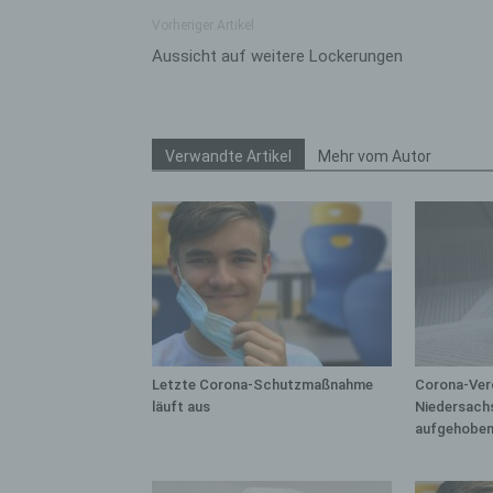
bez
Vorheriger Artikel
wir
Zuv
Aussicht auf weitere Lockerungen
Pe
f
Ps
Verwandte Artikel
Mehr vom Autor
We
zus
zu
au
unt
ide
g)
Ve
Letzte Corona-Schutzmaßnahme
Corona-Ver
Ver
läuft aus
Niedersach
ode
aufgehobe
ge
pe
Ver