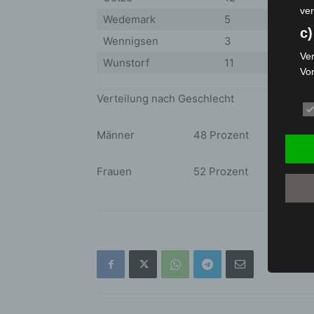
ver
Wedemark
5
c)
Wennigsen
3
Ver
Wunstorf
11
Vo
pe
Verteilung nach Geschlecht
da
das
ode
Männer 48 Prozent
die
d
Frauen 52 Prozent
Ein
per
ei
e)
Pro
Da
wer