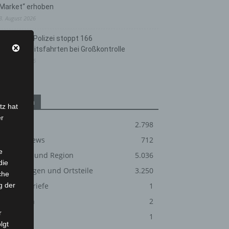
Market“ erhoben
3. August 2026
Hannover: Polizei stoppt 166
Trunkenheitsfahrten bei Großkontrolle
2. August 2026
Kategorien
tz hat
er
Blaulicht
2.798
Corona-News
712
e
Hannover und Region
5.036
die
Langenhagen und Ortsteile
3.250
che
g der
Leserbriefe
1
Menschen
2
r
Über uns
1
lgt