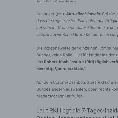
Symbolbild - Quelle: Pixabay
Hannover (pm).
Aktueller Hinweis
: Bei der
dass die registrierten Fallzahlen nachträ
aufweisen. Ursachen dafür können u.a. sei
Labore sowie Korrekturen bei der Erfassun
Die Inzidenzwerte der einzelnen Kommune
Bundes keine Rolle. Hierfür ist der Inzid
das
Robert-Koch-Institut (RKI) täglich verö
hier: http://corona.rki.de/
.
Auf dem Corona-Dashboard des RKI können
Bundesländern auswählen, oben rechts könn
Niedersachsen) aufrufen.
Laut RKI liegt die 7-Tages-Inzi