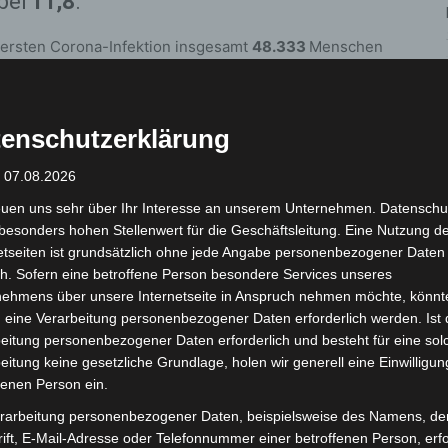
bei
11,8
.
r ersten Corona-Infektion insgesamt
48.333
Menschen
 Coronavirus infiziert haben. Davon sind zum heutigen
hrt.
1.077
Menschen sind infolge einer
Infektion in der Region verstorben; der
enschutzerklärung
 Jahren. Somit sind
zum jetzigen
ziert. + + +
: 07.08.2026
euen uns sehr über Ihr Interesse an unserem Unternehmen. Datenschu
sung):
besonders hohen Stellenwert für die Geschäftsleitung. Eine Nutzung d
etseiten ist grundsätzlich ohne jede Angabe personenbezogener Daten
h. Sofern eine betroffene Person besondere Services unseres
Fallzahl Gesamt seit Ausbruch
nehmens über unsere Internetseite in Anspruch nehmen möchte, könnt
3508
 eine Verarbeitung personenbezogener Daten erforderlich werden. Ist 
eitung personenbezogener Daten erforderlich und besteht für eine sol
5551
eitung keine gesetzliche Grundlage, holen wir generell eine Einwilligun
8304
fenen Person ein.
7619
rarbeitung personenbezogener Daten, beispielsweise des Namens, de
6890
ift, E-Mail-Adresse oder Telefonnummer einer betroffenen Person, erfo