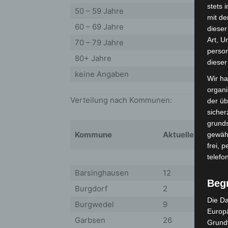
stets 
50 – 59 Jahre
mit de
60 – 69 Jahre
dieser
Art, U
70 – 79 Jahre
person
80+ Jahre
dieser
keine Angaben
Wir ha
organ
Verteilung nach Kommunen:
der üb
sicher
grunds
Kommune
Aktuelle Fallzahl
gewähr
frei, 
telefo
Barsinghausen
12
Beg
Burgdorf
2
Die Da
Burgwedel
9
Europä
Garbsen
26
Grund