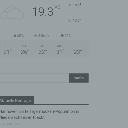
°
19.6
°
C
19.3
°
17.7
65%
3.5m/s
56%
FR.
SA.
SO.
MO.
DI.
21
°
26
°
32
°
31
°
23
°
Aktuelle Beiträge
Hannover: Erste Tigermücken-Population in
Niedersachsen entdeckt
7. August 2026