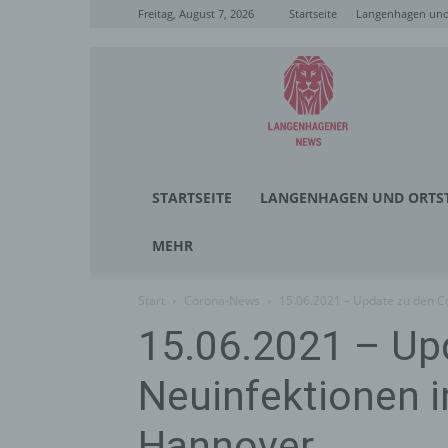
Freitag, August 7, 2026
Startseite
Langenhagen und 
Langenhagener
News
STARTSEITE
LANGENHAGEN UND ORTST
MEHR
Start
Corona-News
15.06.2021 – Update zu den C
15.06.2021 – Up
Neuinfektionen i
Hannover