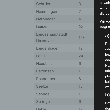
sowohl
Gehrden
3
einfac
Hemmingen
7
die ve
Isernhagen
4
Wir ve
Laatzen
22
Begrif
Landeshauptstadt
a
153
Hannover
Per
Langenhagen
12
ode
bez
Lehrte
20
ode
Neustadt
6
Na
Pattensen
1
od
phy
Ronnenberg
6
kul
Seelze
18
we
Sehnde
1
b)
Springe
6
Bet
de
Uetze
12