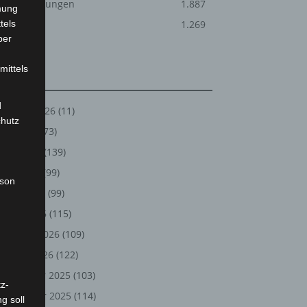
Veranstaltungen
1.887
mung
tels
Welt
1.269
ber
mittels
Archiv
d
August 2026
(11)
chutz
Juli 2026
(73)
Juni 2026
(139)
Mai 2026
(99)
rson
April 2026
(99)
März 2026
(115)
Februar 2026
(109)
Januar 2026
(122)
Dezember 2025
(103)
z-
November 2025
(114)
g soll