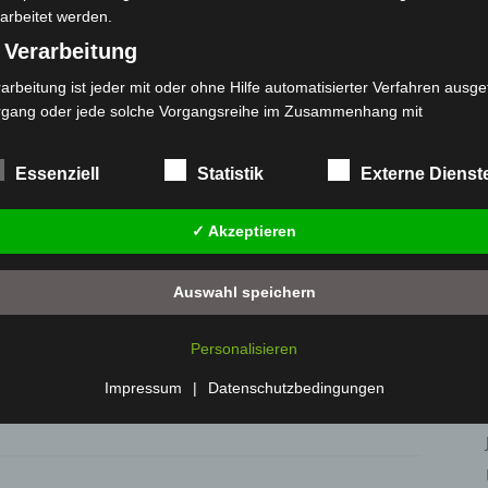
arbeitet werden.
923
9,9
 Verarbeitung
393
0,0
arbeitung ist jeder mit oder ohne Hilfe automatisierter Verfahren ausge
1269
23,7
rgang oder jede solche Vorgangsreihe im Zusammenhang mit
rsonenbezogenen Daten wie das Erheben, das Erfassen, die Organisat
s Ordnen, die Speicherung, die Anpassung oder Veränderung, das Aus
Essenziell
Statistik
Externe Dienst
 Abfragen, die Verwendung, die Offenlegung durch Übermittlung, Verb
r eine andere Form der Bereitstellung, den Abgleich oder die Verknüp
✓ Akzeptieren
 Einschränkung, das Löschen oder die Vernichtung.
) Einschränkung der Verarbeitung
Auswahl speichern
schränkung der Verarbeitung ist die Markierung gespeicherter
sonenbezogener Daten mit dem Ziel, ihre künftige Verarbeitung
Personalisieren
nzuschränken.
 Profiling
Impressum
|
Datenschutzbedingungen
filing ist jede Art der automatisierten Verarbeitung personenbezogener
ten, die darin besteht, dass diese personenbezogenen Daten verwend
den, um bestimmte persönliche Aspekte, die sich auf eine natürliche 