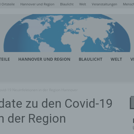
Ortsteile
Hannover und Region
Blaulicht
Welt
Veranstaltungen
Mensc
EILE
HANNOVER UND REGION
BLAULICHT
WELT
V
ovid-19 Neuinfektionen in der Region Hannover
date zu den Covid-19
n der Region