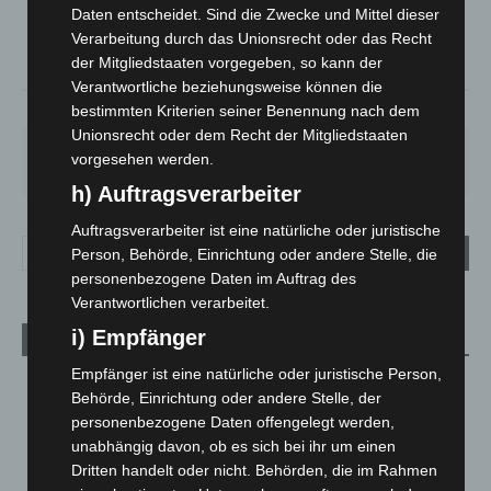
°
°
C
16.4
Daten entscheidet. Sind die Zwecke und Mittel dieser
Verarbeitung durch das Unionsrecht oder das Recht
°
14.9
der Mitgliedstaaten vorgegeben, so kann der
Verantwortliche beziehungsweise können die
78%
3m/s
26%
bestimmten Kriterien seiner Benennung nach dem
Unionsrecht oder dem Recht der Mitgliedstaaten
FR.
SA.
SO.
MO.
DI.
vorgesehen werden.
21
°
26
°
32
°
30
°
24
°
h) Auftragsverarbeiter
Auftragsverarbeiter ist eine natürliche oder juristische
Person, Behörde, Einrichtung oder andere Stelle, die
personenbezogene Daten im Auftrag des
Verantwortlichen verarbeitet.
i) Empfänger
Aktuelle Beiträge
Empfänger ist eine natürliche oder juristische Person,
Brand im „Haus der Begegnung“ in Neuwarmbüchen schnell
Behörde, Einrichtung oder andere Stelle, der
eingedämmt
personenbezogene Daten offengelegt werden,
6. August 2026
unabhängig davon, ob es sich bei ihr um einen
Dritten handelt oder nicht. Behörden, die im Rahmen
Region Hannover: 21 neue Notfallsanitäter starten beim