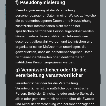
f) Pseudonymisierung
Anklage nach Abschaltung von
Pseudonymisierung ist die Verarbeitung
„Archetyp Market“ erhoben
personenbezogener Daten in einer Weise, auf welche
die personenbezogenen Daten ohne Hinzuziehung
zusätzlicher Informationen nicht mehr einer
Hannover: Polizei stoppt 166
spezifischen betroffenen Person zugeordnet werden
Trunkenheitsfahrten bei
können, sofern diese zusätzlichen Informationen
Großkontrolle
gesondert aufbewahrt werden und technischen und
organisatorischen Maßnahmen unterliegen, die
gewährleisten, dass die personenbezogenen Daten
nicht einer identifizierten oder identifizierbaren
natürlichen Person zugewiesen werden.
g) Verantwortlicher oder für die
Verarbeitung Verantwortlicher
Wetter
Verantwortlicher oder für die Verarbeitung
Verantwortlicher ist die natürliche oder juristische
LANGENHAGEN
Person, Behörde, Einrichtung oder andere Stelle, die
allein oder gemeinsam mit anderen über die Zwecke
Mäßig Bewölkt
und Mittel der Verarbeitung von personenbezogenen
16.8