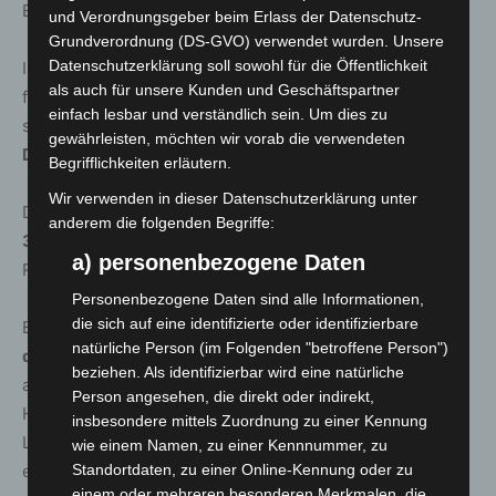
Einstand in der neuen Umgebung.
und Verordnungsgeber beim Erlass der Datenschutz-
Grundverordnung (DS-GVO) verwendet wurden. Unsere
Datenschutzerklärung soll sowohl für die Öffentlichkeit
Im
Warsteiner-Cup
durfte sich auch
Janina Reese
als auch für unsere Kunden und Geschäftspartner
freuen:
Tough Tom
siegte überraschend – direkt vor
einfach lesbar und verständlich sein. Um dies zu
seinem Stallgefährten
Dilpak
, was dem Team einen
gewährleisten, möchten wir vorab die verwendeten
Doppelsieg
bescherte.
Begrifflichkeiten erläutern.
Wir verwenden in dieser Datenschutzerklärung unter
Der
Wettumsatz
der zehn Rennen belief sich auf
anderem die folgenden Begriffe:
355.593,79 Euro
– ein starkes Signal für die neue
a) personenbezogene Daten
Rennsaison.
Personenbezogene Daten sind alle Informationen,
die sich auf eine identifizierte oder identifizierbare
Bereits in gut zwei Wochen geht es weiter: Am
Sonntag,
natürliche Person (im Folgenden "betroffene Person")
dem 18. Mai
, steht der
Burckhardt-Jubiläumsrenntag
beziehen. Als identifizierbar wird eine natürliche
auf dem Programm. Rennbeginn ist um
11:30 Uhr
, das
Person angesehen, die direkt oder indirekt,
Hauptereignis ist der
Preis der Neuen Bult
, ein
insbesondere mittels Zuordnung zu einer Kennung
Listenrennen für dreijährige Stuten über 2.200 Meter mit
wie einem Namen, zu einer Kennnummer, zu
einem Preisgeld von
25.000 Euro
.
Standortdaten, zu einer Online-Kennung oder zu
einem oder mehreren besonderen Merkmalen, die