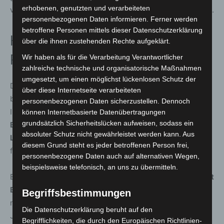
erhobenen, genutzten und verarbeiteten
vor dem routinierten
Zerostress
, der spät besser aufkam.
personenbezogenen Daten informieren. Ferner werden
betroffene Personen mittels dieser Datenschutzerklärung
Heimsiege und ein starkes
über die ihnen zustehenden Rechte aufgeklärt.
Rahmenprogramm
Wir haben als für die Verarbeitung Verantwortlicher
zahlreiche technische und organisatorische Maßnahmen
umgesetzt, um einen möglichst lückenlosen Schutz der
Das
Rahmenprogramm
brachte ebenfalls einige
über diese Internetseite verarbeiteten
bemerkenswerte Leistungen – darunter
drei Heimsiege
.
personenbezogenen Daten sicherzustellen. Dennoch
Im
Lamborghini-Hannover-Rennen
dominierte der von
können Internetbasierte Datenübertragungen
grundsätzlich Sicherheitslücken aufweisen, sodass ein
Bohumil Nedorostek
trainierte
Windfang
unter
David
absoluter Schutz nicht gewährleistet werden kann. Aus
Liska
vom Start bis ins Ziel. Der Hengst gilt als Kandidat
diesem Grund steht es jeder betroffenen Person frei,
für das Deutsche Derby.
personenbezogene Daten auch auf alternativen Wegen,
beispielsweise telefonisch, an uns zu übermitteln.
Ein erfolgreiches Debüt feierte
Damarso
aus dem
Gestüt
Brümmerhof
im
Preis der Stadt Langenhagen
. Für die
Begriffsbestimmungen
neue Trainerin der Neuen Bult,
Carmen Bocskai
, und
Die Datenschutzerklärung beruht auf den
Jockey
Corentin Berge
war es zugleich ein gelungener
Begrifflichkeiten, die durch den Europäischen Richtlinien-