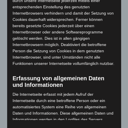
Mai 2024
(149)
durch unsere Internetseite jederzeit mittels einer
entsprechenden Einstellung des genutzten
April 2024
(102)
Internetbrowsers verhindern und damit der Setzung von
März 2024
(103)
Cookies dauerhaft widersprechen. Ferner können
Februar 2024
(103)
bereits gesetzte Cookies jederzeit über einen
Internetbrowser oder andere Softwareprogramme
Januar 2024
(111)
gelöscht werden. Dies ist in allen gängigen
Dezember 2023
(130)
Internetbrowsern möglich. Deaktiviert die betroffene
Person die Setzung von Cookies in dem genutzten
November 2023
(130)
Internetbrowser, sind unter Umständen nicht alle
Oktober 2023
(114)
Funktionen unserer Internetseite vollumfänglich nutzbar.
September 2023
(133)
August 2023
(134)
Erfassung von allgemeinen Daten
und Informationen
Juli 2023
(118)
Juni 2023
(142)
Die Internetseite erfasst mit jedem Aufruf der
Internetseite durch eine betroffene Person oder ein
Mai 2023
(139)
automatisiertes System eine Reihe von allgemeinen
April 2023
(155)
Daten und Informationen. Diese allgemeinen Daten und
Informationen werden in den Logfiles des Servers
März 2023
(174)
gespeichert. Erfasst werden können die (1) verwendeten