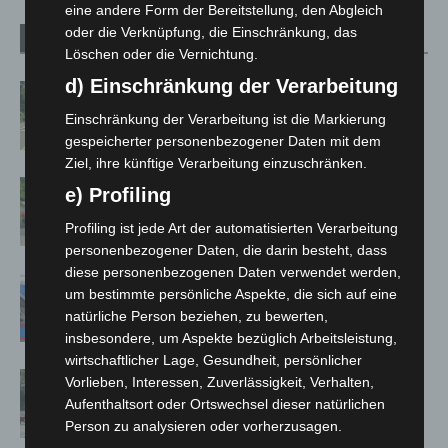
eine andere Form der Bereitstellung, den Abgleich
oder die Verknüpfung, die Einschränkung, das
Verwandte Artikel
Mehr vom Autor
Löschen oder die Vernichtung.
d) Einschränkung der Verarbeitung
Brand im „Haus der Begegnung“ in
Neuwarmbüchen schnell eingedämmt
Einschränkung der Verarbeitung ist die Markierung
gespeicherter personenbezogener Daten mit dem
Ziel, ihre künftige Verarbeitung einzuschränken.
Region Hannover: 21 neue
e) Profiling
Notfallsanitäter starten beim Roten
Profiling ist jede Art der automatisierten Verarbeitung
Kreuz
personenbezogener Daten, die darin besteht, dass
diese personenbezogenen Daten verwendet werden,
Mann läuft mit Hockeyschläger über
um bestimmte persönliche Aspekte, die sich auf eine
A7 – Polizei sucht Zeugen
natürliche Person beziehen, zu bewerten,
insbesondere, um Aspekte bezüglich Arbeitsleistung,
wirtschaftlicher Lage, Gesundheit, persönlicher
Gasleitung bei McDonald’s-Umbau in
Vorlieben, Interessen, Zuverlässigkeit, Verhalten,
Langenhagen beschädigt
Aufenthaltsort oder Ortswechsel dieser natürlichen
Person zu analysieren oder vorherzusagen.