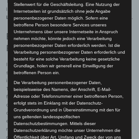
Tank ist“, sagte Siegreiter de Vries. Zweite wurde die
Stellenwert für die Geschäftsleitung. Eine Nutzung der
lange führende Französin
Saxon Girl
, gefolgt von der
Internetseiten ist grundsätzlich ohne jede Angabe
Lokalmatadorin Diya
aus dem Stall von
Carmen Bocskai
.
personenbezogener Daten möglich. Sofern eine
betroffene Person besondere Services unseres
Unternehmens über unsere Internetseite in Anspruch
Breizh Sky siegt im Großen Sprint
nehmen möchte, könnte jedoch eine Verarbeitung
personenbezogener Daten erforderlich werden. Ist die
Preis von Rossmann
Verarbeitung personenbezogener Daten erforderlich und
besteht für eine solche Verarbeitung keine gesetzliche
Im
Großen Sprint Preis von Rossmann
trafen einige der
Grundlage, holen wir generell eine Einwilligung der
schnellsten Pferde Deutschlands sowie zwei
betroffenen Person ein.
internationale Gäste aufeinander. Am Ende hatte nach
Die Verarbeitung personenbezogener Daten,
1.300 Metern der fünfjährige Hengst
Breizh Sky
aus dem
beispielsweise des Namens, der Anschrift, E-Mail-
französischen Stall von
Alessandro und Giuseppe Botti
Adresse oder Telefonnummer einer betroffenen Person,
erfolgt stets im Einklang mit der Datenschutz-
die Nase vorn. Geritten von Adrie de Vries, überzeugte
Grundverordnung und in Übereinstimmung mit den für
der Hengst durch einen taktisch starken Ritt. „Ich hatte
uns geltenden landesspezifischen
einen perfekten Rennverlauf. Am Ende hat die Klasse
Datenschutzbestimmungen. Mittels dieser
meines Pferdes gereicht, um dieses Rennen zu
Datenschutzerklärung möchte unser Unternehmen die
gewinnen.“
Big Secret
, der lange führte, wurde Zweiter,
Öffentlichkeit über Art, Umfang und Zweck der von uns