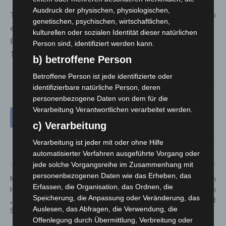
Ausdruck der physischen, physiologischen,
Tickets können bereits jetzt online zum Preis von 12 Euro
genetischen, psychischen, wirtschaftlichen,
erworben werden. Kinder bis 12 Jahre erhalten freien
kulturellen oder sozialen Identität dieser natürlichen
Eintritt. Weitere Informationen sowie Zugang zum
Person sind, identifiziert werden kann.
Ticketshop gibt es unter:
https://www.neuebult.de/
b) betroffene Person
Betroffene Person ist jede identifizierte oder
identifizierbare natürliche Person, deren
personenbezogene Daten von dem für die
Verarbeitung Verantwortlichen verarbeitet werden.
c) Verarbeitung
Verarbeitung ist jeder mit oder ohne Hilfe
automatisierter Verfahren ausgeführte Vorgang oder
jede solche Vorgangsreihe im Zusammenhang mit
Vorheriger Artikel
Nächster Artikel
personenbezogenen Daten wie das Erheben, das
Maritim Airport Hotel
Christa-Leske-Platz in
Erfassen, die Organisation, das Ordnen, die
Hannover unterstützt Verein
Wiesenau wird feierlich
Speicherung, die Anpassung oder Veränderung, das
„Kleine Herzen Hannover“ mit
eingeweiht
Auslesen, das Abfragen, die Verwendung, die
Spendenscheck
Offenlegung durch Übermittlung, Verbreitung oder