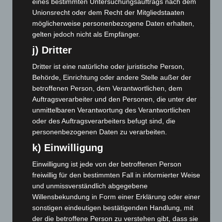
eines bestimmten Untersuchungsauftrags nach dem
Roten Kreuz
Unionsrecht oder dem Recht der Mitgliedstaaten
5. August 2026
möglicherweise personenbezogene Daten erhalten,
Mann läuft mit Hockeyschläger über A7 – Polizei sucht
gelten jedoch nicht als Empfänger.
Zeugen
j) Dritter
5. August 2026
Dritter ist eine natürliche oder juristische Person,
Celle: Mensch stirbt bei Bagger-Unfall auf Baustelle
Behörde, Einrichtung oder andere Stelle außer der
5. August 2026
betroffenen Person, dem Verantwortlichen, dem
Auftragsverarbeiter und den Personen, die unter der
Gasleitung bei McDonald’s-Umbau in Langenhagen
unmittelbaren Verantwortung des Verantwortlichen
beschädigt
oder des Auftragsverarbeiters befugt sind, die
5. August 2026
personenbezogenen Daten zu verarbeiten.
k) Einwilligung
Anklage nach Abschaltung von „Archetyp Market“ erhoben
3. August 2026
Einwilligung ist jede von der betroffenen Person
freiwillig für den bestimmten Fall in informierter Weise
Hannover: Polizei stoppt 166 Trunkenheitsfahrten bei
und unmissverständlich abgegebene
Großkontrolle
Willensbekundung in Form einer Erklärung oder einer
2. August 2026
sonstigen eindeutigen bestätigenden Handlung, mit
der die betroffene Person zu verstehen gibt, dass sie