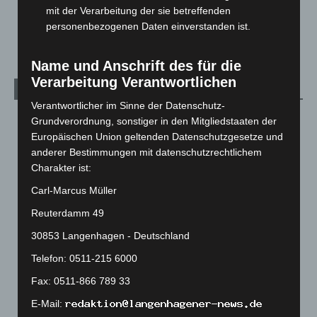
Hannover Klassik Open Air 2026: Französische Oper im
mit der Verarbeitung der sie betreffenden
Maschpark
personenbezogenen Daten einverstanden ist.
2. August 2026
Name und Anschrift des für die
Verarbeitung Verantwortlichen
Kategorien
Verantwortlicher im Sinne der Datenschutz-
Blaulicht
2.798
Grundverordnung, sonstiger in den Mitgliedstaaten der
Europäischen Union geltenden Datenschutzgesetze und
Corona-News
712
anderer Bestimmungen mit datenschutzrechtlichem
Hannover und Region
5.035
Charakter ist:
Langenhagen und Ortsteile
3.249
Carl-Marcus Müller
Leserbriefe
1
Reuterdamm 49
Menschen
2
30853 Langenhagen - Deutschland
Über uns
1
Telefon: 0511-215 6000
Veranstaltungen
1.887
Fax: 0511-866 789 33
Welt
1.269
E-Mail: