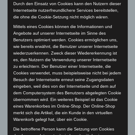
Durch den Einsatz von Cookies kann den Nutzern dieser
Juli 2025
(90)
Internetseite nutzerfreundlichere Services bereitstellen,
die ohne die Cookie-Setzung nicht möglich wären.
Juni 2025
(103)
Mai 2025
(112)
Mittels eines Cookies können die Informationen und
Angebote auf unserer Internetseite im Sinne des
April 2025
(88)
Benutzers optimiert werden. Cookies ermöglichen uns,
März 2025
(111)
wie bereits erwähnt, die Benutzer unserer Internetseite
wiederzuerkennen. Zweck dieser Wiedererkennung ist
Februar 2025
(96)
es, den Nutzern die Verwendung unserer Internetseite
Januar 2025
(88)
zu erleichtern. Der Benutzer einer Internetseite, die
Dezember 2024
(89)
Cookies verwendet, muss beispielsweise nicht bei jedem
Besuch der Internetseite erneut seine Zugangsdaten
November 2024
(94)
eingeben, weil dies von der Internetseite und dem auf
Oktober 2024
(93)
dem Computersystem des Benutzers abgelegten Cookie
September 2024
(112)
übernommen wird. Ein weiteres Beispiel ist das Cookie
eines Warenkorbes im Online-Shop. Der Online-Shop
August 2024
(107)
merkt sich die Artikel, die ein Kunde in den virtuellen
Juli 2024
(89)
Warenkorb gelegt hat, über ein Cookie.
Juni 2024
(107)
Die betroffene Person kann die Setzung von Cookies