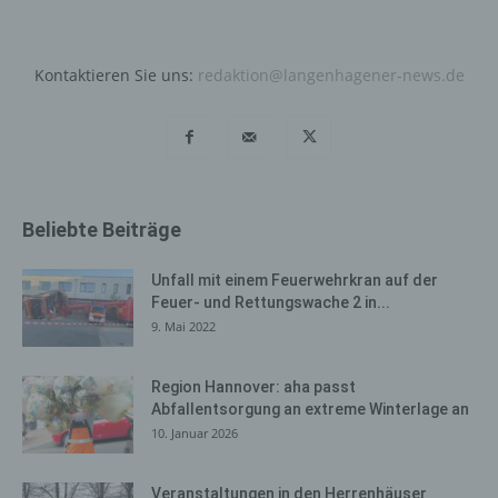
unserer Dienste verhindert werden kann, und diese
Daten im Bedarfsfall ermöglichen, begangene Straftaten
aufzuklären. Insofern ist die Speicherung dieser Daten
Kontaktieren Sie uns:
redaktion@langenhagener-news.de
zur Absicherung des für die Verarbeitung
Verantwortlichen erforderlich. Eine Weitergabe dieser
Daten an Dritte erfolgt grundsätzlich nicht, sofern keine
gesetzliche Pflicht zur Weitergabe besteht oder die
Weitergabe der Strafverfolgung dient.
Die Registrierung der betroffenen Person unter
Beliebte Beiträge
freiwilliger Angabe personenbezogener Daten dient dem
für die Verarbeitung Verantwortlichen dazu, der
Unfall mit einem Feuerwehrkran auf der
betroffenen Person Inhalte oder Leistungen anzubieten,
Feuer- und Rettungswache 2 in...
die aufgrund der Natur der Sache nur registrierten
9. Mai 2022
Benutzern angeboten werden können. Registrierten
Personen steht die Möglichkeit frei, die bei der
Region Hannover: aha passt
Registrierung angegebenen personenbezogenen Daten
Abfallentsorgung an extreme Winterlage an
jederzeit abzuändern oder vollständig aus dem
10. Januar 2026
Datenbestand des für die Verarbeitung Verantwortlichen
löschen zu lassen.
Veranstaltungen in den Herrenhäuser
Der für die Verarbeitung Verantwortliche erteilt jeder