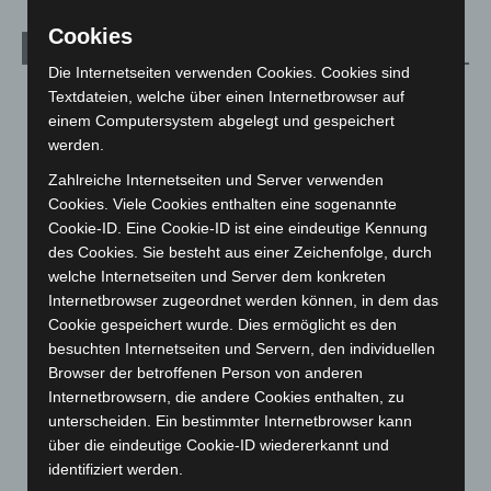
Cookies
Archiv
Die Internetseiten verwenden Cookies. Cookies sind
August 2026
(10)
Textdateien, welche über einen Internetbrowser auf
einem Computersystem abgelegt und gespeichert
Juli 2026
(73)
werden.
Juni 2026
(139)
Zahlreiche Internetseiten und Server verwenden
Mai 2026
(99)
Cookies. Viele Cookies enthalten eine sogenannte
April 2026
(99)
Cookie-ID. Eine Cookie-ID ist eine eindeutige Kennung
des Cookies. Sie besteht aus einer Zeichenfolge, durch
März 2026
(115)
welche Internetseiten und Server dem konkreten
Februar 2026
(109)
Internetbrowser zugeordnet werden können, in dem das
Januar 2026
(122)
Cookie gespeichert wurde. Dies ermöglicht es den
besuchten Internetseiten und Servern, den individuellen
Dezember 2025
(103)
Browser der betroffenen Person von anderen
November 2025
(114)
Internetbrowsern, die andere Cookies enthalten, zu
unterscheiden. Ein bestimmter Internetbrowser kann
Oktober 2025
(112)
über die eindeutige Cookie-ID wiedererkannt und
September 2025
(93)
identifiziert werden.
August 2025
(90)