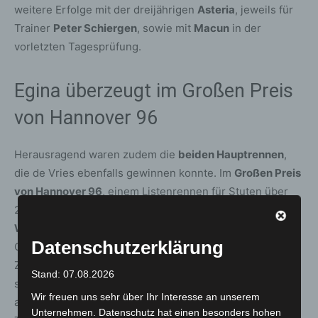
weitere Erfolge mit der dreijährigen
Asteria
, jeweils für
Trainer
Peter Schiergen
, sowie mit
Macun
in der
vorletzten Tagesprüfung.
Egina überzeugt im Großen Preis
von Hannover 96
Herausragend waren zudem die
beiden Hauptrennen
,
die de Vries ebenfalls gewinnen konnte. Im
Großen Preis
von Hannover 96
, einem Listenrennen für Stuten über
2.000 Meter, triumphierte
Egina
aus dem
Gestüt Park
Wiedingen
. Die vierjährige Stute aus dem Stall von
Datenschutzerklärung
Championtrainer
Peter Schiergen
setzte sich in der
Zielgeraden mühelos von der Konkurrenz ab. „Ich habe
Stand: 07.08.2026
sie gut auf die Beine kommen lassen. So wie das heute
Wir freuen uns sehr über Ihr Interesse an unserem
aussah, denke ich, dass da noch ein bisschen was im
Unternehmen. Datenschutz hat einen besonders hohen