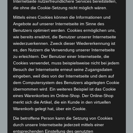
Internetseite nutzerfreundlichere Services bereitstellen,
März 2025
(111)
die ohne die Cookie-Setzung nicht möglich wären.
Februar 2025
(96)
Mittels eines Cookies können die Informationen und
Januar 2025
(88)
Angebote auf unserer Internetseite im Sinne des
Benutzers optimiert werden. Cookies ermöglichen uns,
Dezember 2024
(89)
wie bereits erwähnt, die Benutzer unserer Internetseite
November 2024
(94)
wiederzuerkennen. Zweck dieser Wiedererkennung ist
Oktober 2024
(93)
es, den Nutzern die Verwendung unserer Internetseite
zu erleichtern. Der Benutzer einer Internetseite, die
September 2024
(112)
Cookies verwendet, muss beispielsweise nicht bei jedem
August 2024
(107)
Besuch der Internetseite erneut seine Zugangsdaten
Juli 2024
(89)
eingeben, weil dies von der Internetseite und dem auf
dem Computersystem des Benutzers abgelegten Cookie
Juni 2024
(107)
übernommen wird. Ein weiteres Beispiel ist das Cookie
Mai 2024
(149)
eines Warenkorbes im Online-Shop. Der Online-Shop
merkt sich die Artikel, die ein Kunde in den virtuellen
April 2024
(102)
Warenkorb gelegt hat, über ein Cookie.
März 2024
(103)
Die betroffene Person kann die Setzung von Cookies
Februar 2024
(103)
durch unsere Internetseite jederzeit mittels einer
Januar 2024
(111)
entsprechenden Einstellung des genutzten