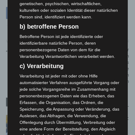
genetischen, psychischen, wirtschaftlichen,
kulturellen oder sozialen Identität dieser natürlichen
Person sind, identifiziert werden kann.
b) betroffene Person
Betroffene Person ist jede identifizierte oder
Vorheriger Artikel
Nächster Artikel
identifizierbare natürliche Person, deren
„Stunde der Gartenvögel“ 2021
Säugling verschwunden – Wer
personenbezogene Daten von dem für die
kann Hinweise zum
Verarbeitung Verantwortlichen verarbeitet werden.
Aufenthaltsort der Mutter des
c) Verarbeitung
Kindes geben? – 30-Jährige
mit Kind wohlbehalten
Verarbeitung ist jeder mit oder ohne Hilfe
angetroffen
automatisierter Verfahren ausgeführte Vorgang oder
jede solche Vorgangsreihe im Zusammenhang mit
personenbezogenen Daten wie das Erheben, das
Verwandte Artikel
Mehr vom Autor
Erfassen, die Organisation, das Ordnen, die
Speicherung, die Anpassung oder Veränderung, das
Auslesen, das Abfragen, die Verwendung, die
Letzte Corona-Schutzmaßnahme läuft
Offenlegung durch Übermittlung, Verbreitung oder
aus
eine andere Form der Bereitstellung, den Abgleich