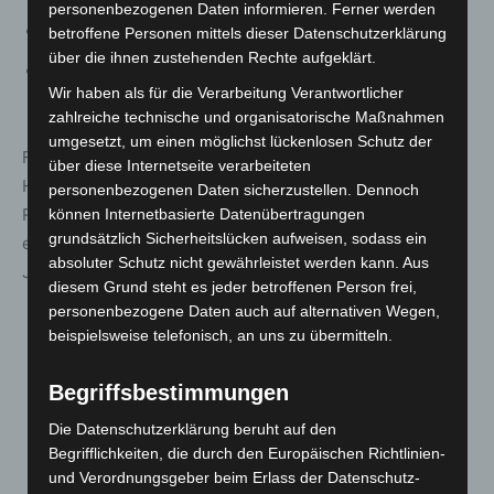
personenbezogenen Daten informieren. Ferner werden
Zoos und botanische Gärten
betroffene Personen mittels dieser Datenschutzerklärung
über die ihnen zustehenden Rechte aufgeklärt.
Nutzung von Speiseräumen in
Wir haben als für die Verarbeitung Verantwortlicher
Beherbergungsstätten.
zahlreiche technische und organisatorische Maßnahmen
umgesetzt, um einen möglichst lückenlosen Schutz der
Für die Kontaktbeschränkungen in
über diese Internetseite verarbeiteten
Hochinzidenzkommunen bleibt es bei der bisherigen
personenbezogenen Daten sicherzustellen. Dennoch
Regelung: Ein Haushalt mit einer weiteren Person. Nicht
können Internetbasierte Datenübertragungen
grundsätzlich Sicherheitslücken aufweisen, sodass ein
einzurechnen sind dabei Kinder bis einschließlich sechs
absoluter Schutz nicht gewährleistet werden kann. Aus
Jahren.
diesem Grund steht es jeder betroffenen Person frei,
personenbezogene Daten auch auf alternativen Wegen,
beispielsweise telefonisch, an uns zu übermitteln.
Begriffsbestimmungen
Die Datenschutzerklärung beruht auf den
Begrifflichkeiten, die durch den Europäischen Richtlinien-
und Verordnungsgeber beim Erlass der Datenschutz-