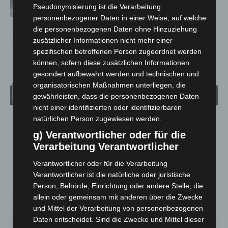
Pseudonymisierung ist die Verarbeitung
aus
personenbezogener Daten in einer Weise, auf welche
die personenbezogenen Daten ohne Hinzuziehung
zusätzlicher Informationen nicht mehr einer
spezifischen betroffenen Person zugeordnet werden
können, sofern diese zusätzlichen Informationen
gesondert aufbewahrt werden und technischen und
organisatorischen Maßnahmen unterliegen, die
Wetter
gewährleisten, dass die personenbezogenen Daten
nicht einer identifizierten oder identifizierbaren
natürlichen Person zugewiesen werden.
LANGENHAGEN
g) Verantwortlicher oder für die
Klarer Himmel
Verarbeitung Verantwortlicher
°
25.2
°
C
24.3
Verantwortlicher oder für die Verarbeitung
°
Verantwortlicher ist die natürliche oder juristische
23.3
Person, Behörde, Einrichtung oder andere Stelle, die
allein oder gemeinsam mit anderen über die Zwecke
38%
3.6m/s
7%
und Mittel der Verarbeitung von personenbezogenen
Daten entscheidet. Sind die Zwecke und Mittel dieser
SA.
SO.
MO.
DI.
MI.