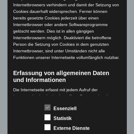
Internetbrowsers verhindern und damit der Setzung von
Dezember 2023
(130)
Cookies dauerhaft widersprechen. Ferner können
November 2023
(130)
bereits gesetzte Cookies jederzeit über einen
Oktober 2023
(114)
Internetbrowser oder andere Softwareprogramme
gelöscht werden. Dies ist in allen gängigen
September 2023
(133)
Internetbrowsern möglich. Deaktiviert die betroffene
August 2023
(134)
Person die Setzung von Cookies in dem genutzten
Juli 2023
(118)
Internetbrowser, sind unter Umständen nicht alle
Funktionen unserer Internetseite vollumfänglich nutzbar.
Juni 2023
(142)
Mai 2023
(139)
Erfassung von allgemeinen Daten
April 2023
(155)
und Informationen
März 2023
(174)
Die Internetseite erfasst mit jedem Aufruf der
Februar 2023
(154)
Internetseite durch eine betroffene Person oder ein
automatisiertes System eine Reihe von allgemeinen
Januar 2023
(140)
Essenziell
Daten und Informationen. Diese allgemeinen Daten und
Dezember 2022
(130)
Informationen werden in den Logfiles des Servers
Statistik
November 2022
(167)
gespeichert. Erfasst werden können die (1) verwendeten
Externe Dienste
Browsertypen und Versionen, (2) das vom zugreifenden
Oktober 2022
(166)