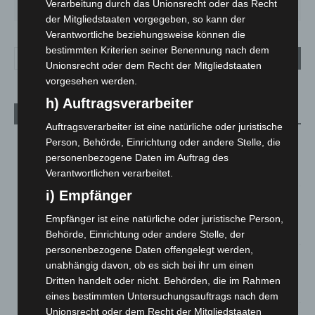
27
°
34
°
26
°
23
°
26
°
Verarbeitung durch das Unionsrecht oder das Recht
der Mitgliedstaaten vorgegeben, so kann der
Verantwortliche beziehungsweise können die
bestimmten Kriterien seiner Benennung nach dem
Unionsrecht oder dem Recht der Mitgliedstaaten
vorgesehen werden.
h) Auftragsverarbeiter
Aktuelle Beiträge
Auftragsverarbeiter ist eine natürliche oder juristische
Kunst trifft Weingenuss: Barbara-Susann Mehring zeigt ihre
Person, Behörde, Einrichtung oder andere Stelle, die
Werke im Jacques’ Wein-Depot Isernhagen
personenbezogene Daten im Auftrag des
8. August 2026
Verantwortlichen verarbeitet.
i) Empfänger
A2: Zweite Turbobaustelle startet zwischen Hannover-West
und Bothfeld
Empfänger ist eine natürliche oder juristische Person,
8. August 2026
Behörde, Einrichtung oder andere Stelle, der
personenbezogene Daten offengelegt werden,
Niedersachsen: Feuerwehrkräfte kehren nach
unabhängig davon, ob es sich bei ihr um einen
Waldbrandeinsatz aus Spanien zurück
Dritten handelt oder nicht. Behörden, die im Rahmen
7. August 2026
eines bestimmten Untersuchungsauftrags nach dem
Unionsrecht oder dem Recht der Mitgliedstaaten