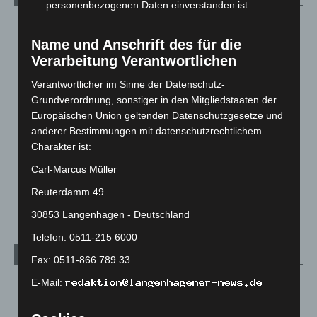
personenbezogenen Daten einverstanden ist.
Blaulicht
2.799
Name und Anschrift des für die
Corona-News
712
Verarbeitung Verantwortlichen
Hannover und Region
5.039
Verantwortlicher im Sinne der Datenschutz-
Langenhagen und Ortsteile
3.252
Grundverordnung, sonstiger in den Mitgliedstaaten der
Leserbriefe
1
Europäischen Union geltenden Datenschutzgesetze und
anderer Bestimmungen mit datenschutzrechtlichem
Menschen
2
Charakter ist:
Über uns
1
Carl-Marcus Müller
Veranstaltungen
1.888
Reuterdamm 49
Welt
1.271
30853 Langenhagen - Deutschland
Telefon: 0511-215 6000
Archiv
Fax: 0511-866 789 33
E-Mail:
August 2026
(14)
Juli 2026
(73)