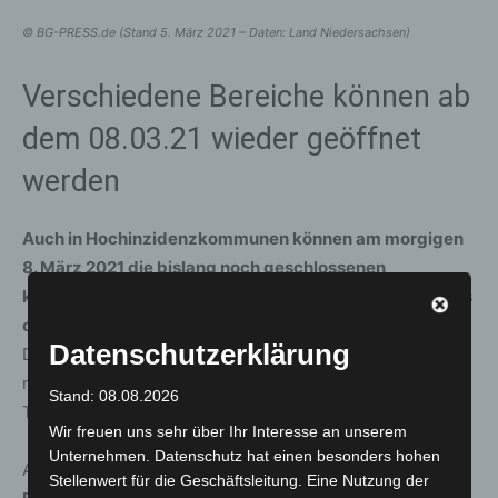
© BG-PRESS.de (Stand 5. März 2021 – Daten: Land Niedersachsen)
Verschiedene Bereiche können ab
dem 08.03.21 wieder geöffnet
werden
Auch in Hochinzidenzkommunen können am morgigen
8. März 2021 die bislang noch geschlossenen
körpernahe Dienstleistungen wie etwa Kosmetikstudios
oder Tattoo-Studios öffnen.
Sofern bei der
Datenschutzerklärung
Dienstleistung ein durchgehendes Tragen einer
medizinischen Maske nicht möglich ist, muss zuvor ein
Stand: 08.08.2026
Test gemacht werden.
Wir freuen uns sehr über Ihr Interesse an unserem
Unternehmen. Datenschutz hat einen besonders hohen
Auch die neuen Regelungen zu
Fahr- und
Stellenwert für die Geschäftsleitung. Eine Nutzung der