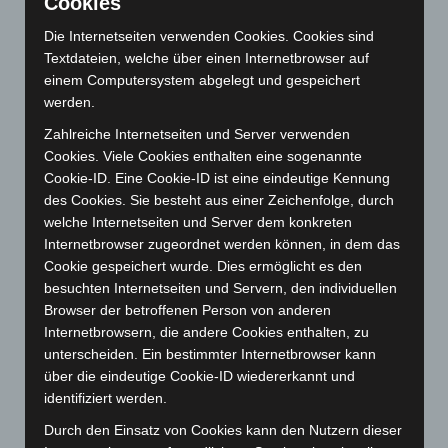
Cookies
Juni 2026
(139)
Die Internetseiten verwenden Cookies. Cookies sind
Mai 2026
(99)
Textdateien, welche über einen Internetbrowser auf
April 2026
(99)
einem Computersystem abgelegt und gespeichert
werden.
März 2026
(115)
Februar 2026
(109)
Zahlreiche Internetseiten und Server verwenden
Cookies. Viele Cookies enthalten eine sogenannte
Januar 2026
(122)
Cookie-ID. Eine Cookie-ID ist eine eindeutige Kennung
Dezember 2025
(103)
des Cookies. Sie besteht aus einer Zeichenfolge, durch
welche Internetseiten und Server dem konkreten
November 2025
(114)
Internetbrowser zugeordnet werden können, in dem das
Oktober 2025
(112)
Cookie gespeichert wurde. Dies ermöglicht es den
September 2025
(93)
besuchten Internetseiten und Servern, den individuellen
Browser der betroffenen Person von anderen
August 2025
(90)
Internetbrowsern, die andere Cookies enthalten, zu
Juli 2025
(90)
unterscheiden. Ein bestimmter Internetbrowser kann
Juni 2025
(103)
über die eindeutige Cookie-ID wiedererkannt und
identifiziert werden.
Mai 2025
(112)
Durch den Einsatz von Cookies kann den Nutzern dieser
April 2025
(88)