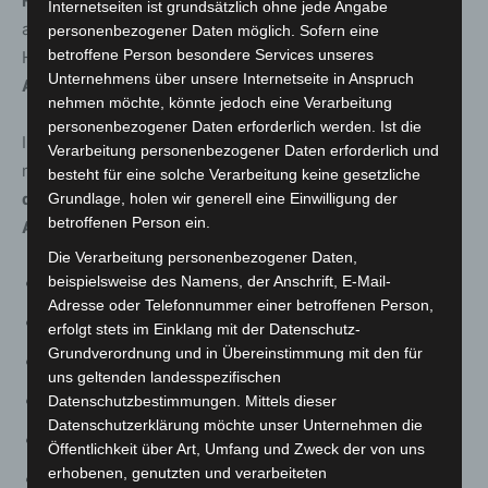
Flugschulen
greifen unabhängig von der Inzidenz. Und
Internetseiten ist grundsätzlich ohne jede Angabe
auch die
Buchhandlungen und die Büchereien
können in
personenbezogener Daten möglich. Sofern eine
betroffene Person besondere Services unseres
Hochinzidenzkommunen öffnen,
Bemusterungs- und
Unternehmens über unsere Internetseite in Anspruch
Anprobetermine sind möglich.
nehmen möchte, könnte jedoch eine Verarbeitung
personenbezogener Daten erforderlich werden. Ist die
In Landkreisen oder kreisfreien Städten, in denen
Verarbeitung personenbezogener Daten erforderlich und
morgen die 7-Tagesinzidenz über 100 liegt, kommen
in
besteht für eine solche Verarbeitung keine gesetzliche
den folgenden Bereichen leider
keine
Lockerungen zur
Grundlage, holen wir generell eine Einwilligung der
betroffenen Person ein.
Anwendung:
Die Verarbeitung personenbezogener Daten,
beispielsweise des Namens, der Anschrift, E-Mail-
Kontaktbeschränkungen
Adresse oder Telefonnummer einer betroffenen Person,
Sport
erfolgt stets im Einklang mit der Datenschutz-
Grundverordnung und in Übereinstimmung mit den für
Weitere Jahrgänge in Schule
uns geltenden landesspezifischen
Kitas in festen Gruppen
Datenschutzbestimmungen. Mittels dieser
Datenschutzerklärung möchte unser Unternehmen die
Terminshopping,
Öffentlichkeit über Art, Umfang und Zweck der von uns
erhobenen, genutzten und verarbeiteten
Gedenkstätten, Museen, Galerien