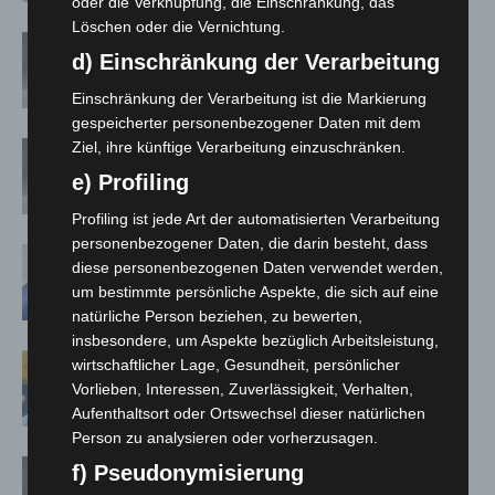
oder die Verknüpfung, die Einschränkung, das
Löschen oder die Vernichtung.
Corona-Verordnung in Niedersachsen
d) Einschränkung der Verarbeitung
zum 1. März aufgehoben
Einschränkung der Verarbeitung ist die Markierung
gespeicherter personenbezogener Daten mit dem
Ziel, ihre künftige Verarbeitung einzuschränken.
Corona-Schutzmaßnahmen in Schule
und KiTa: vom Land bis Ostern –
e) Profiling
Absonderungspflicht läuft aus
Profiling ist jede Art der automatisierten Verarbeitung
personenbezogener Daten, die darin besteht, dass
Corona-Schutzmaßnahmen laufen aus
diese personenbezogenen Daten verwendet werden,
um bestimmte persönliche Aspekte, die sich auf eine
natürliche Person beziehen, zu bewerten,
insbesondere, um Aspekte bezüglich Arbeitsleistung,
Maskenpflicht im GVH entfällt ab 02.
wirtschaftlicher Lage, Gesundheit, persönlicher
Februar
Vorlieben, Interessen, Zuverlässigkeit, Verhalten,
Aufenthaltsort oder Ortswechsel dieser natürlichen
Person zu analysieren oder vorherzusagen.
Absonderungsverordnung in
f) Pseudonymisierung
Niedersachsen läuft zum Monatsende