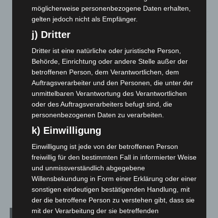
Hannover: Erste Tigermücken-Population in Niedersachsen
möglicherweise personenbezogene Daten erhalten,
entdeckt
gelten jedoch nicht als Empfänger.
7. August 2026
j) Dritter
Brand im „Haus der Begegnung“ in Neuwarmbüchen schnell
Dritter ist eine natürliche oder juristische Person,
eingedämmt
Behörde, Einrichtung oder andere Stelle außer der
6. August 2026
betroffenen Person, dem Verantwortlichen, dem
Region Hannover: 21 neue Notfallsanitäter starten beim
Auftragsverarbeiter und den Personen, die unter der
Roten Kreuz
unmittelbaren Verantwortung des Verantwortlichen
5. August 2026
oder des Auftragsverarbeiters befugt sind, die
personenbezogenen Daten zu verarbeiten.
Mann läuft mit Hockeyschläger über A7 – Polizei sucht
k) Einwilligung
Zeugen
5. August 2026
Einwilligung ist jede von der betroffenen Person
freiwillig für den bestimmten Fall in informierter Weise
Celle: Mensch stirbt bei Bagger-Unfall auf Baustelle
und unmissverständlich abgegebene
5. August 2026
Willensbekundung in Form einer Erklärung oder einer
sonstigen eindeutigen bestätigenden Handlung, mit
der die betroffene Person zu verstehen gibt, dass sie
mit der Verarbeitung der sie betreffenden
Kategorien