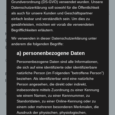
Grundverordnung (DS-GVO) verwendet wurden. Unsere
Datenschutzerklärung soll sowohl für die Öffentlichkeit
als auch für unsere Kunden und Geschäftspartner
einfach lesbar und verständlich sein. Um dies zu
© land niedersachsen
gewährleisten, möchten wir vorab die verwendeten
Begrifflichkeiten erläutern.
Hier die Lesefassung der Corona-Verordnung
Wir verwenden in dieser Datenschutzerklärung unter
(Niedersachsen) mit den Änderungen ab dem 8. März
anderem die folgenden Begriffe:
(gültig bis zum 28. März 2021):
a) personenbezogene Daten
Corona-Verordnung_ab_08-03-2021
Personenbezogene Daten sind alle Informationen,
die sich auf eine identifizierte oder identifizierbare
natürliche Person (im Folgenden "betroffene Person")
Regelungen in Hochinzidenzkommunen über einer
beziehen. Als identifizierbar wird eine natürliche
Inzidenz von 100 (§ 18a CoronaVO):
Person angesehen, die direkt oder indirekt,
insbesondere mittels Zuordnung zu einer Kennung
CoronaVO§18aAbs.3Hochinzidenzkommunen
wie einem Namen, zu einer Kennnummer, zu
Standortdaten, zu einer Online-Kennung oder zu
einem oder mehreren besonderen Merkmalen, die
Ausdruck der physischen, physiologischen,