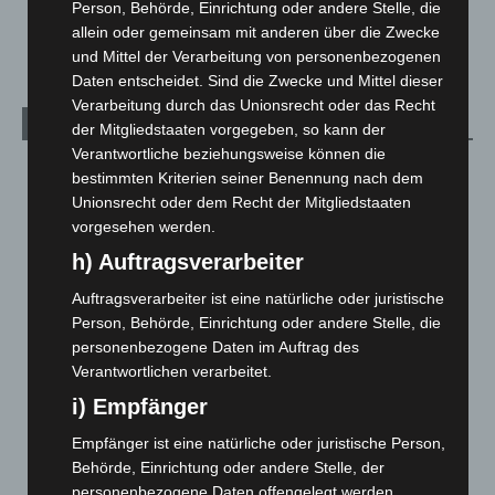
Person, Behörde, Einrichtung oder andere Stelle, die
Welt
1.271
allein oder gemeinsam mit anderen über die Zwecke
und Mittel der Verarbeitung von personenbezogenen
Daten entscheidet. Sind die Zwecke und Mittel dieser
Verarbeitung durch das Unionsrecht oder das Recht
Archiv
der Mitgliedstaaten vorgegeben, so kann der
Verantwortliche beziehungsweise können die
August 2026
(14)
bestimmten Kriterien seiner Benennung nach dem
Unionsrecht oder dem Recht der Mitgliedstaaten
Juli 2026
(73)
vorgesehen werden.
Juni 2026
(139)
h) Auftragsverarbeiter
Mai 2026
(99)
Auftragsverarbeiter ist eine natürliche oder juristische
April 2026
(99)
Person, Behörde, Einrichtung oder andere Stelle, die
März 2026
(115)
personenbezogene Daten im Auftrag des
Februar 2026
(109)
Verantwortlichen verarbeitet.
Januar 2026
(122)
i) Empfänger
Dezember 2025
(103)
Empfänger ist eine natürliche oder juristische Person,
Behörde, Einrichtung oder andere Stelle, der
November 2025
(114)
personenbezogene Daten offengelegt werden,