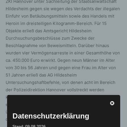
ZKI Hannover unter Sachleitung der Staatsanwaltschaft
Hildesheim gegen sie wegen des Verdachts der illegalen
Einfuhr von Betäubungsmitteln sowie des Handels mit
Heroin im dreistelligen Kilogramm-Bereich. Für 15
Objekte erließ das Amtsgericht Hildesheim
Durchsuchungsbeschlüsse zum Zwecke der
Beschlagnahme von Beweismitteln. Darüber hinaus
wurden vier Vermögensarreste in einer Gesamthöhe von
ca. 450.000 Euro erwirkt. Gegen neun Männer im Alter
von 30 bis 56 Jahren und gegen eine Frau im Alter von
51 Jahren erließ das AG Hildesheim
Untersuchungshaftbefehle, von denen acht im Bereich
der Polizeidirektion Hannover vollstreckt werden
konnten. Zwei Haftbefehle wurden jeweils gegen eine
engmaschige Meldeauflage außer Vollzug gesetzt, die
übrigen sechs Beschuldigten kamen nach Verkündung
Datenschutzerklärung
der Haftbefehle in verschiedene Justizvollzugsanstalten.
Stand: 09.08.2026