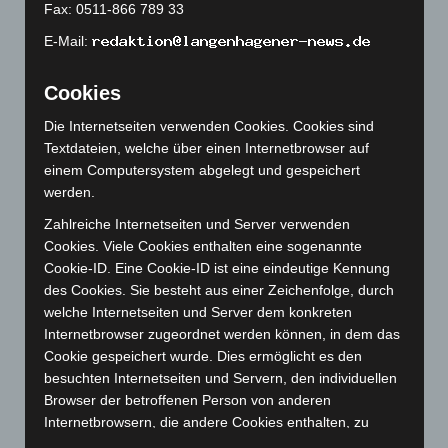
Fax: 0511-866 789 33
April 2023
(155)
März 2023
(174)
E-Mail:
Februar 2023
(154)
Cookies
Januar 2023
(140)
Die Internetseiten verwenden Cookies. Cookies sind
Dezember 2022
(130)
Textdateien, welche über einen Internetbrowser auf
November 2022
(167)
einem Computersystem abgelegt und gespeichert
Oktober 2022
(166)
werden.
September 2022
(205)
Zahlreiche Internetseiten und Server verwenden
Cookies. Viele Cookies enthalten eine sogenannte
August 2022
(166)
Cookie-ID. Eine Cookie-ID ist eine eindeutige Kennung
Juli 2022
(133)
des Cookies. Sie besteht aus einer Zeichenfolge, durch
Juni 2022
(167)
welche Internetseiten und Server dem konkreten
Internetbrowser zugeordnet werden können, in dem das
Mai 2022
(177)
Cookie gespeichert wurde. Dies ermöglicht es den
April 2022
(198)
besuchten Internetseiten und Servern, den individuellen
März 2022
(221)
Browser der betroffenen Person von anderen
Internetbrowsern, die andere Cookies enthalten, zu
Februar 2022
(189)
unterscheiden. Ein bestimmter Internetbrowser kann