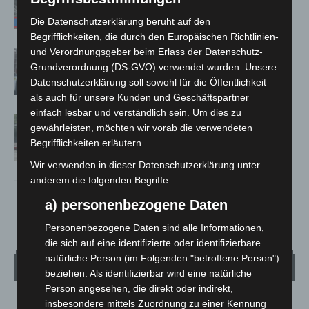
A7 – Polizei sucht Zeugen
Die Datenschutzerklärung beruht auf den
Begrifflichkeiten, die durch den Europäischen Richtlinien-
und Verordnungsgeber beim Erlass der Datenschutz-
Celle: Mensch stirbt bei Bagger-Unfall
Grundverordnung (DS-GVO) verwendet wurden. Unsere
auf Baustelle
Datenschutzerklärung soll sowohl für die Öffentlichkeit
als auch für unsere Kunden und Geschäftspartner
einfach lesbar und verständlich sein. Um dies zu
Gasleitung bei McDonald’s-Umbau in
gewährleisten, möchten wir vorab die verwendeten
Langenhagen beschädigt
Begrifflichkeiten erläutern.
Wir verwenden in dieser Datenschutzerklärung unter
anderem die folgenden Begriffe:
a) personenbezogene Daten
Personenbezogene Daten sind alle Informationen,
die sich auf eine identifizierte oder identifizierbare
natürliche Person (im Folgenden "betroffene Person")
Wetter
beziehen. Als identifizierbar wird eine natürliche
Person angesehen, die direkt oder indirekt,
insbesondere mittels Zuordnung zu einer Kennung
LANGENHAGEN