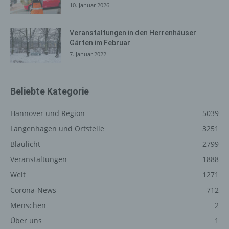
10. Januar 2026
auszuliefern, (2) die Inhalte unserer Internetseite sowie
die Werbung für diese zu optimieren, (3) die dauerhafte
Funktionsfähigkeit unserer informationstechnologischen
Veranstaltungen in den Herrenhäuser
Systeme und der Technik unserer Internetseite zu
Gärten im Februar
gewährleisten sowie (4) um Strafverfolgungsbehörden
7. Januar 2022
im Falle eines Cyberangriffes die zur Strafverfolgung
notwendigen Informationen bereitzustellen. Diese
anonym erhobenen Daten und Informationen werden
Beliebte Kategorie
durch uns daher einerseits statistisch und ferner mit dem
Ziel ausgewertet, den Datenschutz und die
Hannover und Region
5039
Datensicherheit in unserem Unternehmen zu erhöhen,
Langenhagen und Ortsteile
3251
um letztlich ein optimales Schutzniveau für die von uns
verarbeiteten personenbezogenen Daten
Blaulicht
2799
sicherzustellen. Die anonymen Daten der Server-Logfiles
Veranstaltungen
1888
werden getrennt von allen durch eine betroffene Person
Welt
1271
angegebenen personenbezogenen Daten gespeichert.
Corona-News
712
Registrierung auf unserer
Menschen
2
Internetseite
Über uns
1