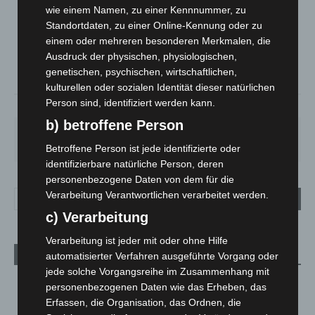
wie einem Namen, zu einer Kennnummer, zu
Mäßig Bewölkt
Standortdaten, zu einer Online-Kennung oder zu
°
28.3
°
einem oder mehreren besonderen Merkmalen, die
C
27.1
Ausdruck der physischen, physiologischen,
°
26.7
genetischen, psychischen, wirtschaftlichen,
kulturellen oder sozialen Identität dieser natürlichen
Person sind, identifiziert werden kann.
36%
1.8m/s
36%
b) betroffene Person
SO.
MO.
DI.
MI.
DO.
33
°
27
°
24
°
27
°
31
°
Betroffene Person ist jede identifizierte oder
identifizierbare natürliche Person, deren
personenbezogene Daten von dem für die
Verarbeitung Verantwortlichen verarbeitet werden.
c) Verarbeitung
Verarbeitung ist jeder mit oder ohne Hilfe
Aktuelle Beiträge
automatisierter Verfahren ausgeführte Vorgang oder
jede solche Vorgangsreihe im Zusammenhang mit
Kunst trifft Weingenuss: Barbara-Susann Mehring zeigt ihre
personenbezogenen Daten wie das Erheben, das
Werke im Jacques’ Wein-Depot Isernhagen
Erfassen, die Organisation, das Ordnen, die
8. August 2026