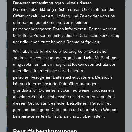
am Samstag in Hannover
verteilt Rosen auf dem
Datenschutzbestimmungen. Mittels dieser
Langenhagener Marktplatz
Datenschutzerklärung möchte unser Unternehmen die
Öffentlichkeit über Art, Umfang und Zweck der von uns
erhobenen, genutzten und verarbeiteten
Verwandte Artikel
Mehr vom Autor
personenbezogenen Daten informieren. Ferner werden
betroffene Personen mittels dieser Datenschutzerklärung
Niedersachsen: Feuerwehrkräfte
über die ihnen zustehenden Rechte aufgeklärt.
kehren nach Waldbrandeinsatz aus
Wir haben als für die Verarbeitung Verantwortlicher
Spanien zurück
zahlreiche technische und organisatorische Maßnahmen
umgesetzt, um einen möglichst lückenlosen Schutz der
Brand im „Haus der Begegnung“ in
über diese Internetseite verarbeiteten
Neuwarmbüchen schnell eingedämmt
personenbezogenen Daten sicherzustellen. Dennoch
können Internetbasierte Datenübertragungen
grundsätzlich Sicherheitslücken aufweisen, sodass ein
absoluter Schutz nicht gewährleistet werden kann. Aus
Region Hannover: 21 neue
diesem Grund steht es jeder betroffenen Person frei,
Notfallsanitäter starten beim Roten
personenbezogene Daten auch auf alternativen Wegen,
Kreuz
beispielsweise telefonisch, an uns zu übermitteln.
Mann läuft mit Hockeyschläger über
Begriffsbestimmungen