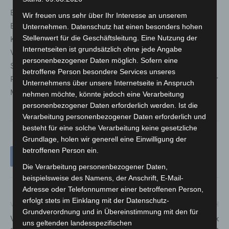
Bei den Durchsuchungen beschlagnahmten die
Wir freuen uns sehr über Ihr Interesse an unserem
Einsatzkräfte etwa 10.000 Euro Bargeld, gut ein
Unternehmen. Datenschutz hat einen besonders hohen
Stellenwert für die Geschäftsleitung. Eine Nutzung der
Kilogramm Heroin, geringere Mengen Marihuana mit
Internetseiten ist grundsätzlich ohne jede Angabe
Verpackungsutensilien, zahlreiche Datenträger, über 50
personenbezogener Daten möglich. Sofern eine
Schuss scharfe Pistolenmunition sowie über 100
betroffene Person besondere Services unseres
Packungen potenzsteigender Mittel und diverser anderer
Unternehmens über unsere Internetseite in Anspruch
Medikamente. Die Ermittlungen dauern weiterhin an.
nehmen möchte, könnte jedoch eine Verarbeitung
personenbezogener Daten erforderlich werden. Ist die
Verarbeitung personenbezogener Daten erforderlich und
besteht für eine solche Verarbeitung keine gesetzliche
Grundlage, holen wir generell eine Einwilligung der
betroffenen Person ein.
Die Verarbeitung personenbezogener Daten,
beispielsweise des Namens, der Anschrift, E-Mail-
Adresse oder Telefonnummer einer betroffenen Person,
erfolgt stets im Einklang mit der Datenschutz-
Vorheriger Artikel
Nächster Artikel
Grundverordnung und in Übereinstimmung mit den für
Verkehrsbeeinträchtigungen
Landtagsabgeordneter Wook
uns geltenden landesspezifischen