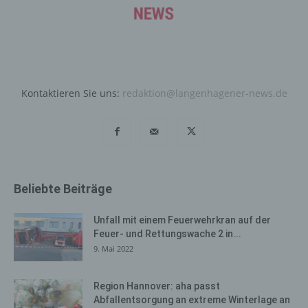
Daten und Informationen. Diese allgemeinen Daten und
Informationen werden in den Logfiles des Servers
gespeichert. Erfasst werden können die (1) verwendeten
Browsertypen und Versionen, (2) das vom zugreifenden
System verwendete Betriebssystem, (3) die
Internetseite, von welcher ein zugreifendes System auf
Kontaktieren Sie uns:
redaktion@langenhagener-news.de
unsere Internetseite gelangt (sogenannte Referrer), (4)
die Unterwebseiten, welche über ein zugreifendes
System auf unserer Internetseite angesteuert werden,
(5) das Datum und die Uhrzeit eines Zugriffs auf die
Internetseite, (6) eine Internet-Protokoll-Adresse (IP-
Adresse), (7) der Internet-Service-Provider des
Beliebte Beiträge
zugreifenden Systems und (8) sonstige ähnliche Daten
und Informationen, die der Gefahrenabwehr im Falle von
Angriffen auf unsere informationstechnologischen
Unfall mit einem Feuerwehrkran auf der
Systeme dienen.
Feuer- und Rettungswache 2 in...
9. Mai 2022
Bei der Nutzung dieser allgemeinen Daten und
Informationen ziehen wird keine Rückschlüsse auf die
betroffene Person. Diese Informationen werden vielmehr
Region Hannover: aha passt
Abfallentsorgung an extreme Winterlage an
benötigt, um (1) die Inhalte unserer Internetseite korrekt