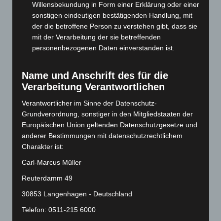
Juli 2024
(89)
Willensbekundung in Form einer Erklärung oder einer
sonstigen eindeutigen bestätigenden Handlung, mit
Juni 2024
(107)
der die betroffene Person zu verstehen gibt, dass sie
Mai 2024
(149)
mit der Verarbeitung der sie betreffenden
personenbezogenen Daten einverstanden ist.
April 2024
(102)
März 2024
(103)
Name und Anschrift des für die
Februar 2024
(103)
Verarbeitung Verantwortlichen
Januar 2024
(111)
Verantwortlicher im Sinne der Datenschutz-
Dezember 2023
(130)
Grundverordnung, sonstiger in den Mitgliedstaaten der
November 2023
(130)
Europäischen Union geltenden Datenschutzgesetze und
anderer Bestimmungen mit datenschutzrechtlichem
Oktober 2023
(114)
Charakter ist:
September 2023
(133)
Carl-Marcus Müller
August 2023
(134)
Reuterdamm 49
Juli 2023
(118)
30853 Langenhagen - Deutschland
Juni 2023
(142)
Telefon: 0511-215 6000
Mai 2023
(139)