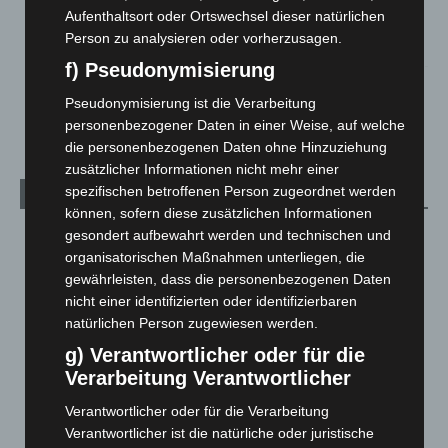
Mann läuft mit Hockeyschläger über A7 – Polizei sucht
Aufenthaltsort oder Ortswechsel dieser natürlichen
Zeugen
Person zu analysieren oder vorherzusagen.
5. August 2026
f) Pseudonymisierung
Celle: Mensch stirbt bei Bagger-Unfall auf Baustelle
Pseudonymisierung ist die Verarbeitung
5. August 2026
personenbezogener Daten in einer Weise, auf welche
die personenbezogenen Daten ohne Hinzuziehung
zusätzlicher Informationen nicht mehr einer
spezifischen betroffenen Person zugeordnet werden
Kategorien
können, sofern diese zusätzlichen Informationen
gesondert aufbewahrt werden und technischen und
Blaulicht
2.799
organisatorischen Maßnahmen unterliegen, die
Corona-News
712
gewährleisten, dass die personenbezogenen Daten
Hannover und Region
5.039
nicht einer identifizierten oder identifizierbaren
natürlichen Person zugewiesen werden.
Langenhagen und Ortsteile
3.252
g) Verantwortlicher oder für die
Leserbriefe
1
Verarbeitung Verantwortlicher
Menschen
2
Verantwortlicher oder für die Verarbeitung
Über uns
1
Verantwortlicher ist die natürliche oder juristische
Veranstaltungen
1.888