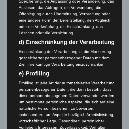
Speicherung, die Anpassung oder Veränderung, das
Auslesen, das Abfragen, die Verwendung, die
A2: Zweite Turbobaustelle startet zwischen Hannover-West
Offenlegung durch Übermittlung, Verbreitung oder
und Bothfeld
eine andere Form der Bereitstellung, den Abgleich
8. August 2026
oder die Verknüpfung, die Einschränkung, das
Löschen oder die Vernichtung.
Niedersachsen: Feuerwehrkräfte kehren nach
Waldbrandeinsatz aus Spanien zurück
d) Einschränkung der Verarbeitung
7. August 2026
Einschränkung der Verarbeitung ist die Markierung
Hannover: Erste Tigermücken-Population in Niedersachsen
gespeicherter personenbezogener Daten mit dem
entdeckt
Ziel, ihre künftige Verarbeitung einzuschränken.
7. August 2026
e) Profiling
Brand im „Haus der Begegnung“ in Neuwarmbüchen schnell
Profiling ist jede Art der automatisierten Verarbeitung
eingedämmt
personenbezogener Daten, die darin besteht, dass
6. August 2026
diese personenbezogenen Daten verwendet werden,
um bestimmte persönliche Aspekte, die sich auf eine
Region Hannover: 21 neue Notfallsanitäter starten beim
natürliche Person beziehen, zu bewerten,
Roten Kreuz
insbesondere, um Aspekte bezüglich Arbeitsleistung,
5. August 2026
wirtschaftlicher Lage, Gesundheit, persönlicher
Vorlieben, Interessen, Zuverlässigkeit, Verhalten,