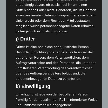
Oktober 2025
(112)
unabhängig davon, ob es sich bei ihr um einen
September 2025
(93)
Dritten handelt oder nicht. Behörden, die im Rahmen
eines bestimmten Untersuchungsauftrags nach dem
August 2025
(90)
Unionsrecht oder dem Recht der Mitgliedstaaten
Juli 2025
(90)
möglicherweise personenbezogene Daten erhalten,
Juni 2025
(103)
gelten jedoch nicht als Empfänger.
Mai 2025
(112)
j) Dritter
April 2025
(88)
Dritter ist eine natürliche oder juristische Person,
März 2025
(111)
Behörde, Einrichtung oder andere Stelle außer der
betroffenen Person, dem Verantwortlichen, dem
Februar 2025
(96)
Auftragsverarbeiter und den Personen, die unter der
Januar 2025
(88)
unmittelbaren Verantwortung des Verantwortlichen
oder des Auftragsverarbeiters befugt sind, die
Dezember 2024
(89)
personenbezogenen Daten zu verarbeiten.
November 2024
(94)
k) Einwilligung
Oktober 2024
(93)
Einwilligung ist jede von der betroffenen Person
September 2024
(112)
freiwillig für den bestimmten Fall in informierter Weise
August 2024
(107)
und unmissverständlich abgegebene