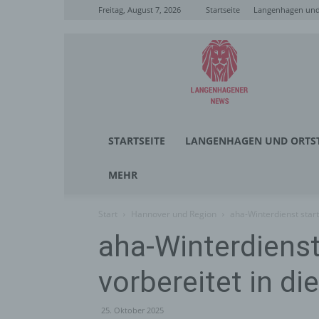
Freitag, August 7, 2026
Startseite
Langenhagen und 
Langenhagener
News
STARTSEITE
LANGENHAGEN UND ORTST
MEHR
Start
Hannover und Region
aha-Winterdienst start
aha-Winterdienst
vorbereitet in di
25. Oktober 2025