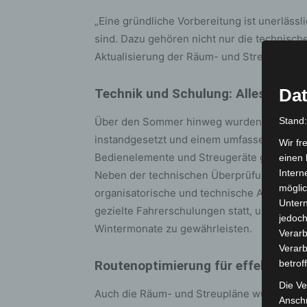
„Eine gründliche Vorbereitung ist unerlässli
sind. Dazu gehören nicht nur die technisc
Aktualisierung der Räum- und Streupläne“, 
Dat
Technik und Schulung: Alles auf Ei
Über den Sommer hinweg wurden sämtliche
Stand
instandgesetzt und einem umfassenden Te
Wir fr
Bedienelemente und Streugeräte getestet –
einen 
Intern
Neben der technischen Überprüfung erhielte
möglic
organisatorische und technische Abläufe. Ü
Unter
gezielte Fahrerschulungen statt, um einen 
jedoch
Wintermonate zu gewährleisten.
Verarb
Verarb
Routenoptimierung für effektiven 
betrof
Die Ve
Auch die Räum- und Streupläne wurden vor 
Anschr