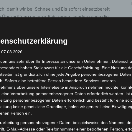
ch, damit wir bei Schnee und Eis sofort einsatzbereit
he Überprüfung unserer Fahrzeuge, sondern auch die
ergänzt Simon Grabow, Leiter der aha-Stadtreinigung.
enschutzerklärung
nsatzbereitschaft geprüft
 Winterdienstfahrzeuge von aha gewartet,
: 07.08.2026
chnik-Check unterzogen. Dabei wurden
euen uns sehr über Ihr Interesse an unserem Unternehmen. Datenschu
 zur Umweltentlastung mit Wasser anstelle von Sole.
besonders hohen Stellenwert für die Geschäftsleitung. Eine Nutzung d
etseiten ist grundsätzlich ohne jede Angabe personenbezogener Daten
n alle Mitarbeitenden Einweisungen in rechtliche,
h. Sofern eine betroffene Person besondere Services unseres
ber die aha-eigene Fahrschule fanden zusätzlich
nehmens über unsere Internetseite in Anspruch nehmen möchte, könnt
sicheren und effizienten Einsatz während der
 eine Verarbeitung personenbezogener Daten erforderlich werden. Ist 
eitung personenbezogener Daten erforderlich und besteht für eine sol
eitung keine gesetzliche Grundlage, holen wir generell eine Einwilligun
Winterdienst
fenen Person ein.
rarbeitung personenbezogener Daten, beispielsweise des Namens, de
Saisonbeginn vollständig überprüft und angepasst.
ift, E-Mail-Adresse oder Telefonnummer einer betroffenen Person, erfo