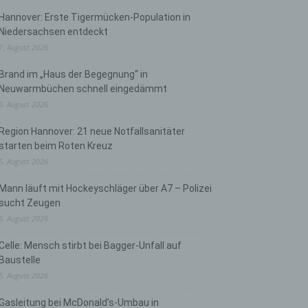
Hannover: Erste Tigermücken-Population in
Niedersachsen entdeckt
7. August 2026
Brand im „Haus der Begegnung“ in
Neuwarmbüchen schnell eingedämmt
6. August 2026
Region Hannover: 21 neue Notfallsanitäter
starten beim Roten Kreuz
5. August 2026
Mann läuft mit Hockeyschläger über A7 – Polizei
sucht Zeugen
5. August 2026
Celle: Mensch stirbt bei Bagger-Unfall auf
Baustelle
5. August 2026
Gasleitung bei McDonald’s-Umbau in