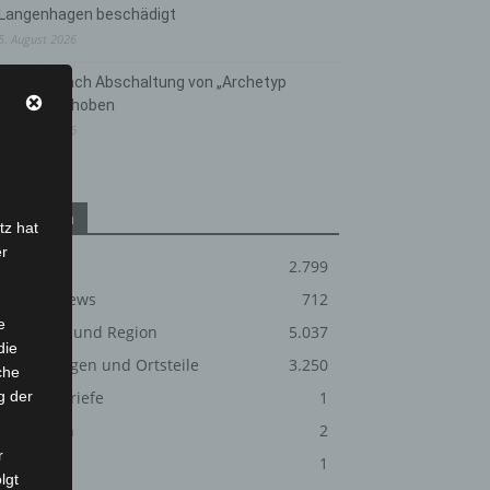
Langenhagen beschädigt
5. August 2026
Anklage nach Abschaltung von „Archetyp
Market“ erhoben
3. August 2026
Kategorien
tz hat
er
Blaulicht
2.799
Corona-News
712
e
Hannover und Region
5.037
die
Langenhagen und Ortsteile
3.250
che
g der
Leserbriefe
1
Menschen
2
r
Über uns
1
lgt