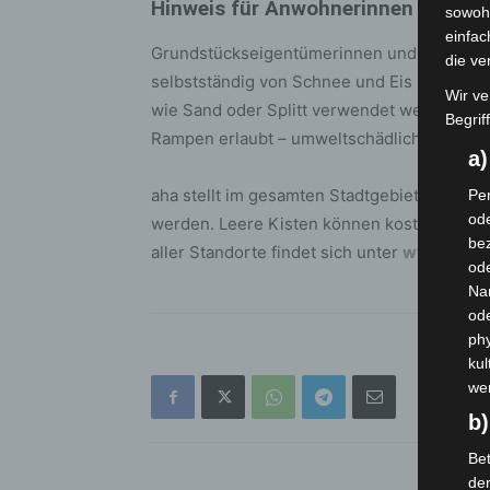
Hinweis für Anwohnerinnen und A
sowohl
einfac
Grundstückseigentümerinnen und -eigentü
die ve
selbstständig von Schnee und Eis zu befrei
Wir ve
wie Sand oder Splitt verwendet werden. Auf
Begrif
Rampen erlaubt – umweltschädliche Chemika
a
aha stellt im gesamten Stadtgebiet rund 1.0
Per
ode
werden. Leere Kisten können kostenlos un
bez
aller Standorte findet sich unter
www.aha-r
ode
Na
od
phy
kul
we
b)
Bet
de