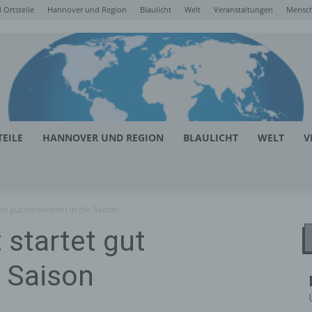
Ortsteile
Hannover und Region
Blaulicht
Welt
Veranstaltungen
Mensc
EILE
HANNOVER UND REGION
BLAULICHT
WELT
V
et gut vorbereitet in die Saison
 startet gut
e Saison