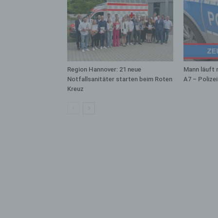
bez
wir
Zuv
Pe
f
Ps
Region Hannover: 21 neue
Mann läuft 
We
Notfallsanitäter starten beim Roten
A7 – Polize
zus
Kreuz
zu
au
unt
ide
g)
Ve
Ver
ode
ge
pe
Ver