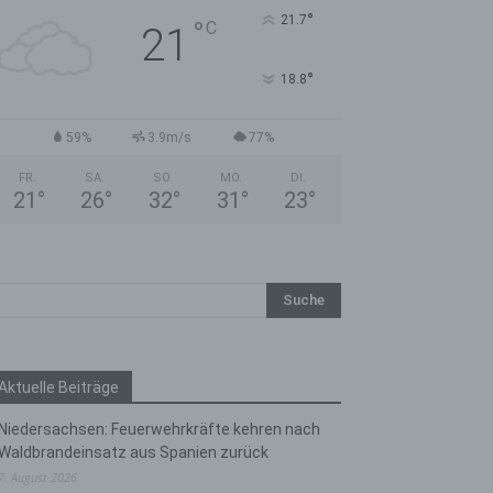
°
21.7
°
C
21
°
18.8
59%
3.9m/s
77%
FR.
SA.
SO.
MO.
DI.
21
°
26
°
32
°
31
°
23
°
Aktuelle Beiträge
Niedersachsen: Feuerwehrkräfte kehren nach
Waldbrandeinsatz aus Spanien zurück
7. August 2026