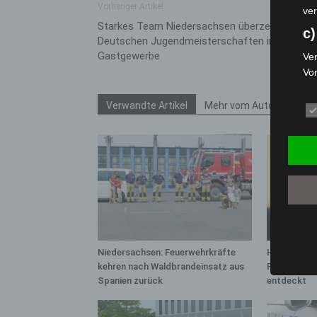
Vorheriger Artikel
ver
Starkes Team Niedersachsen überzeugt bei de
c)
Deutschen Jugendmeisterschaften im
Gastgewerbe
Ver
Vo
pe
da
Verwandte Artikel
Mehr vom Autor
das
ode
die
d
Ein
per
ei
e)
Niedersachsen: Feuerwehrkräfte
Hannover: 
kehren nach Waldbrandeinsatz aus
Population 
Pro
Spanien zurück
entdeckt
Da
wer