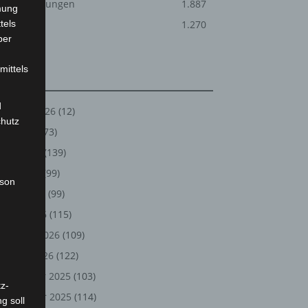
Veranstaltungen
1.887
mung
tels
Welt
1.270
ber
mittels
Archiv
d
August 2026
(12)
chutz
Juli 2026
(73)
Juni 2026
(139)
Mai 2026
(99)
rson
April 2026
(99)
März 2026
(115)
Februar 2026
(109)
Januar 2026
(122)
Dezember 2025
(103)
z-
November 2025
(114)
g soll