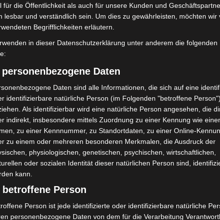
nwohner
 für die Öffentlichkeit als auch für unsere Kunden und Geschäftspartne
h lesbar und verständlich sein. Um dies zu gewährleisten, möchten wir
mer sind verpflichtet, angrenzende Gehwege
rwendeten Begrifflichkeiten erläutern.
en. Dabei dürfen ausschließlich abstumpfende Mittel
rwenden in dieser Datenschutzerklärung unter anderem die folgenden
tauende Stoffe wie Salz sind nur auf Treppen und
fe:
lien sind untersagt.
) personenbezogene Daten
00 Streusandkisten bereit, die regelmäßig befüllt
sonenbezogene Daten sind alle Informationen, die sich auf eine identifi
r identifizierbare natürliche Person (im Folgenden "betroffene Person"
ter
0800 999 11 99
gemeldet werden. Eine Übersicht
iehen. Als identifizierbar wird eine natürliche Person angesehen, die di
egion.de
.
r indirekt, insbesondere mittels Zuordnung zu einer Kennung wie ein
men, zu einer Kennnummer, zu Standortdaten, zu einer Online-Kennu
er zu einem oder mehreren besonderen Merkmalen, die Ausdruck der
sischen, physiologischen, genetischen, psychischen, wirtschaftlichen,
turellen oder sozialen Identität dieser natürlichen Person sind, identifizi
rden kann.
 betroffene Person
roffene Person ist jede identifizierte oder identifizierbare natürliche Pe
ren personenbezogene Daten von dem für die Verarbeitung Verantwort