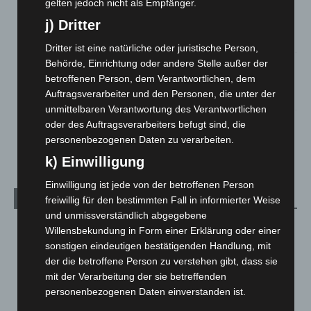
gelten jedoch nicht als Empfänger.
Region Hannover: 21 neue Notfallsanitäter starten beim
Roten Kreuz
j) Dritter
5. August 2026
Dritter ist eine natürliche oder juristische Person,
Behörde, Einrichtung oder andere Stelle außer der
Mann läuft mit Hockeyschläger über A7 – Polizei sucht
betroffenen Person, dem Verantwortlichen, dem
Zeugen
Auftragsverarbeiter und den Personen, die unter der
5. August 2026
unmittelbaren Verantwortung des Verantwortlichen
oder des Auftragsverarbeiters befugt sind, die
Celle: Mensch stirbt bei Bagger-Unfall auf Baustelle
personenbezogenen Daten zu verarbeiten.
5. August 2026
k) Einwilligung
Einwilligung ist jede von der betroffenen Person
Kategorien
freiwillig für den bestimmten Fall in informierter Weise
und unmissverständlich abgegebene
Blaulicht
2.799
Willensbekundung in Form einer Erklärung oder einer
sonstigen eindeutigen bestätigenden Handlung, mit
Corona-News
712
der die betroffene Person zu verstehen gibt, dass sie
Hannover und Region
5.039
mit der Verarbeitung der sie betreffenden
Langenhagen und Ortsteile
3.252
personenbezogenen Daten einverstanden ist.