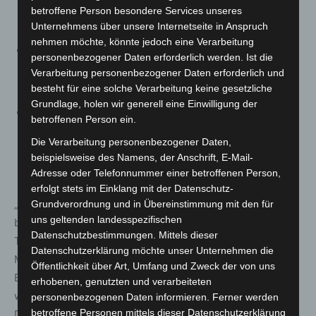
belegte Platz 4 der Fachleute für Restaurants und
betroffene Person besondere Services unseres
Veranstaltungsgastronomie.
Unternehmens über unsere Internetseite in Anspruch
nehmen möchte, könnte jedoch eine Verarbeitung
Jana Hemme
punktete mit Fachwissen,
personenbezogener Daten erforderlich werden. Ist die
Servicequalität und Herzlichkeit und erreichte Platz 6
Verarbeitung personenbezogener Daten erforderlich und
unter den Hotelfachleuten.
besteht für eine solche Verarbeitung keine gesetzliche
Grundlage, holen wir generell eine Einwilligung der
Clemens Schäftlein
belegte Platz 5 bei den Köchen
betroffenen Person ein.
und gewann zusätzlich den
Nachhaltigkeitspreis
des
Die Verarbeitung personenbezogener Daten,
Wettbewerbs – eine Auszeichnung für besonders
beispielsweise des Namens, der Anschrift, E-Mail-
ressourcenschonendes und kreatives Arbeiten.
Adresse oder Telefonnummer einer betroffenen Person,
erfolgt stets im Einklang mit der Datenschutz-
„Unsere niedersächsischen Teilnehmer haben mit
Grundverordnung und in Übereinstimmung mit den für
uns geltenden landesspezifischen
beeindruckender Professionalität, Leidenschaft und
Datenschutzbestimmungen. Mittels dieser
Teamgeist gezeigt, was in ihnen steckt. Diese jungen
Datenschutzerklärung möchte unser Unternehmen die
Menschen sind das beste Beispiel dafür, dass unsere
Öffentlichkeit über Art, Umfang und Zweck der von uns
Branche Zukunft hat – wenn wir sie fördern und
erhobenen, genutzten und verarbeiteten
wertschätzen“, betont
Florian Hary
, Präsident des
personenbezogenen Daten informieren. Ferner werden
betroffene Personen mittels dieser Datenschutzerklärung
DEHOGA Niedersachsen.