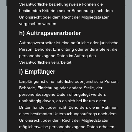
Aktuelle Beiträge
Verantwortliche beziehungsweise können die
bestimmten Kriterien seiner Benennung nach dem
Kunst trifft Weingenuss: Barbara-Susann Mehring zeigt ihre
Unionsrecht oder dem Recht der Mitgliedstaaten
Werke im Jacques’ Wein-Depot Isernhagen
vorgesehen werden.
8. August 2026
h) Auftragsverarbeiter
A2: Zweite Turbobaustelle startet zwischen Hannover-West
Auftragsverarbeiter ist eine natürliche oder juristische
und Bothfeld
Person, Behörde, Einrichtung oder andere Stelle, die
8. August 2026
personenbezogene Daten im Auftrag des
Niedersachsen: Feuerwehrkräfte kehren nach
Verantwortlichen verarbeitet.
Waldbrandeinsatz aus Spanien zurück
i) Empfänger
7. August 2026
Empfänger ist eine natürliche oder juristische Person,
Hannover: Erste Tigermücken-Population in Niedersachsen
Behörde, Einrichtung oder andere Stelle, der
entdeckt
personenbezogene Daten offengelegt werden,
7. August 2026
unabhängig davon, ob es sich bei ihr um einen
Dritten handelt oder nicht. Behörden, die im Rahmen
Brand im „Haus der Begegnung“ in Neuwarmbüchen schnell
eines bestimmten Untersuchungsauftrags nach dem
eingedämmt
Unionsrecht oder dem Recht der Mitgliedstaaten
6. August 2026
möglicherweise personenbezogene Daten erhalten,