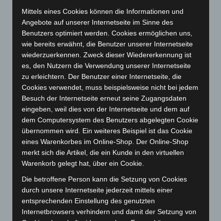
Oktober 2024
(93)
Mittels eines Cookies können die Informationen und
September 2024
(112)
Angebote auf unserer Internetseite im Sinne des
Benutzers optimiert werden. Cookies ermöglichen uns,
August 2024
(107)
wie bereits erwähnt, die Benutzer unserer Internetseite
Juli 2024
(89)
wiederzuerkennen. Zweck dieser Wiedererkennung ist
Juni 2024
(107)
es, den Nutzern die Verwendung unserer Internetseite
zu erleichtern. Der Benutzer einer Internetseite, die
Mai 2024
(149)
Cookies verwendet, muss beispielsweise nicht bei jedem
April 2024
(102)
Besuch der Internetseite erneut seine Zugangsdaten
März 2024
(103)
eingeben, weil dies von der Internetseite und dem auf
dem Computersystem des Benutzers abgelegten Cookie
Februar 2024
(103)
übernommen wird. Ein weiteres Beispiel ist das Cookie
Januar 2024
(111)
eines Warenkorbes im Online-Shop. Der Online-Shop
merkt sich die Artikel, die ein Kunde in den virtuellen
Dezember 2023
(130)
Warenkorb gelegt hat, über ein Cookie.
November 2023
(130)
Die betroffene Person kann die Setzung von Cookies
Oktober 2023
(114)
durch unsere Internetseite jederzeit mittels einer
September 2023
(133)
entsprechenden Einstellung des genutzten
Internetbrowsers verhindern und damit der Setzung von
August 2023
(134)