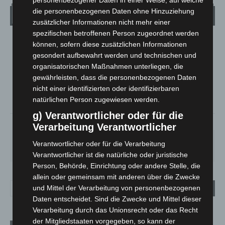
personenbezogener Daten in einer Weise, auf welche
die personenbezogenen Daten ohne Hinzuziehung
Wetter
zusätzlicher Informationen nicht mehr einer
spezifischen betroffenen Person zugeordnet werden
LANGENHAGEN
können, sofern diese zusätzlichen Informationen
gesondert aufbewahrt werden und technischen und
Klarer Himmel
organisatorischen Maßnahmen unterliegen, die
°
25.2
°
C
24.3
gewährleisten, dass die personenbezogenen Daten
nicht einer identifizierten oder identifizierbaren
°
23.3
natürlichen Person zugewiesen werden.
g) Verantwortlicher oder für die
38%
3.6m/s
7%
Verarbeitung Verantwortlicher
SA.
SO.
MO.
DI.
MI.
Verantwortlicher oder für die Verarbeitung
27
°
34
°
26
°
23
°
26
°
Verantwortlicher ist die natürliche oder juristische
Person, Behörde, Einrichtung oder andere Stelle, die
allein oder gemeinsam mit anderen über die Zwecke
und Mittel der Verarbeitung von personenbezogenen
Daten entscheidet. Sind die Zwecke und Mittel dieser
Verarbeitung durch das Unionsrecht oder das Recht
der Mitgliedstaaten vorgegeben, so kann der