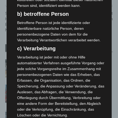
Person sind, identifiziert werden kann.
Vorheriger Artikel
Nächster Artikel
Sanierung auf der
aha-Winterdienst startet gut
b) betroffene Person
Hannoverschen Straße:
vorbereitet in die Saison
Betroffene Person ist jede identifizierte oder
Einseitige Sperrung ab 3.
identifizierbare natürliche Person, deren
November
personenbezogene Daten von dem für die
Verarbeitung Verantwortlichen verarbeitet werden.
c) Verarbeitung
Verwandte Artikel
Mehr vom Autor
Verarbeitung ist jeder mit oder ohne Hilfe
Kunst trifft Weingenuss: Barbara-
automatisierter Verfahren ausgeführte Vorgang oder
Susann Mehring zeigt ihre Werke im
jede solche Vorgangsreihe im Zusammenhang mit
Jacques’ Wein-Depot Isernhagen
personenbezogenen Daten wie das Erheben, das
Erfassen, die Organisation, das Ordnen, die
Speicherung, die Anpassung oder Veränderung, das
A2: Zweite Turbobaustelle startet
Auslesen, das Abfragen, die Verwendung, die
zwischen Hannover-West und
Offenlegung durch Übermittlung, Verbreitung oder
Bothfeld
eine andere Form der Bereitstellung, den Abgleich
oder die Verknüpfung, die Einschränkung, das
Niedersachsen: Feuerwehrkräfte
Löschen oder die Vernichtung.