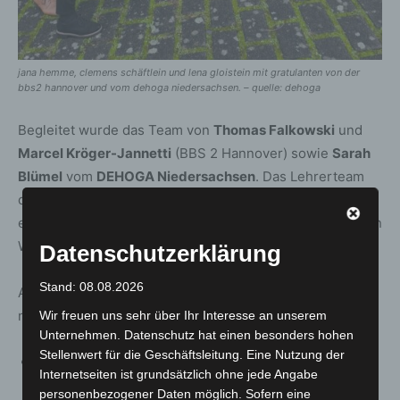
jana hemme, clemens schäftlein und lena gloistein mit gratulanten von der
bbs2 hannover und vom dehoga niedersachsen. – quelle: dehoga
Begleitet wurde das Team von
Thomas Falkowski
und
Marcel Kröger-Jannetti
(BBS 2 Hannover) sowie
Sarah
Blümel
vom
DEHOGA Niedersachsen
. Das Lehrerteam
der BBS 2 Hannover hatte die jungen Talente zuvor
ehrenamtlich in zwei intensiven Trainingswochen auf den
Wettbewerb vorbereitet.
Datenschutzerklärung
Stand: 08.08.2026
Auch in den
Einzelwertungen
überzeugten die
niedersächsischen Teilnehmerinnen und Teilnehmer:
Wir freuen uns sehr über Ihr Interesse an unserem
Unternehmen. Datenschutz hat einen besonders hohen
Stellenwert für die Geschäftsleitung. Eine Nutzung der
Lena Gloistein
verpasste mit weniger als einem
Internetseiten ist grundsätzlich ohne jede Angabe
Prozentpunkt Rückstand knapp das Treppchen und
personenbezogener Daten möglich. Sofern eine