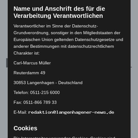
Leserbriefe
1
Name und Anschrift des für die
Menschen
2
Verarbeitung Verantwortlichen
Über uns
1
Verantwortlicher im Sinne der Datenschutz-
Veranstaltungen
1.888
Grundverordnung, sonstiger in den Mitgliedstaaten der
Welt
1.271
Europäischen Union geltenden Datenschutzgesetze und
anderer Bestimmungen mit datenschutzrechtlichem
Charakter ist:
Carl-Marcus Müller
Archiv
Reuterdamm 49
August 2026
(14)
30853 Langenhagen - Deutschland
Juli 2026
(73)
Telefon: 0511-215 6000
Juni 2026
(139)
Fax: 0511-866 789 33
Mai 2026
(99)
E-Mail:
April 2026
(99)
März 2026
(115)
Cookies
Februar 2026
(109)