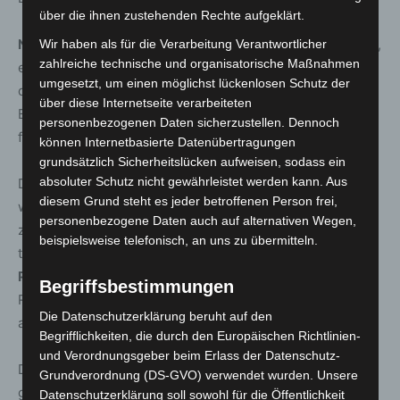
über die ihnen zustehenden Rechte aufgeklärt.
Nicole Rösler
, Berufsbildungsbeauftragte des Verbandes,
Wir haben als für die Verarbeitung Verantwortlicher
zahlreiche technische und organisatorische Maßnahmen
ergänzt: „Das tolle Abschneiden unseres Teams zeigt,
umgesetzt, um einen möglichst lückenlosen Schutz der
dass die duale Ausbildung im Gastgewerbe lebt.
über diese Internetseite verarbeiteten
Besonders freut mich, dass unsere Teilnehmer nicht nur
personenbezogenen Daten sicherzustellen. Dennoch
fachlich, sondern auch menschlich überzeugt haben.“
können Internetbasierte Datenübertragungen
grundsätzlich Sicherheitslücken aufweisen, sodass ein
absoluter Schutz nicht gewährleistet werden kann. Aus
Die Deutschen Jugendmeisterschaften gelten als das
diesem Grund steht es jeder betroffenen Person frei,
wichtigste Nachwuchsevent der Branche. Zwei Tage lang
personenbezogene Daten auch auf alternativen Wegen,
zeigten die 51 besten Auszubildenden Deutschlands im
beispielsweise telefonisch, an uns zu übermitteln.
traditionsreichen
Steigenberger Icon Grandhotel & Spa
Petersberg
ihr Können – von Service und
Begriffsbestimmungen
Rezeptionsgespräch über Housekeeping bis hin zum
Die Datenschutzerklärung beruht auf den
anspruchsvollen Vier-Gänge-Menü.
Begrifflichkeiten, die durch den Europäischen Richtlinien-
und Verordnungsgeber beim Erlass der Datenschutz-
Das niedersächsische Team bewies dabei nicht nur
Grundverordnung (DS-GVO) verwendet wurden. Unsere
großes Fachwissen, sondern auch Leidenschaft,
Datenschutzerklärung soll sowohl für die Öffentlichkeit