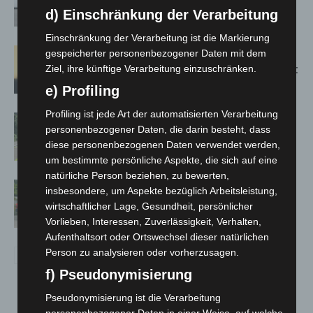
kehren nach Waldbrandeinsatz aus
d) Einschränkung der Verarbeitung
Spanien zurück
Einschränkung der Verarbeitung ist die Markierung
Hannover: Erste Tigermücken-
gespeicherter personenbezogener Daten mit dem
Population in Niedersachsen entdeckt
Ziel, ihre künftige Verarbeitung einzuschränken.
e) Profiling
Profiling ist jede Art der automatisierten Verarbeitung
Brand im „Haus der Begegnung“ in
personenbezogener Daten, die darin besteht, dass
Neuwarmbüchen schnell eingedämmt
diese personenbezogenen Daten verwendet werden,
um bestimmte persönliche Aspekte, die sich auf eine
natürliche Person beziehen, zu bewerten,
Region Hannover: 21 neue
insbesondere, um Aspekte bezüglich Arbeitsleistung,
Notfallsanitäter starten beim Roten
wirtschaftlicher Lage, Gesundheit, persönlicher
Kreuz
Vorlieben, Interessen, Zuverlässigkeit, Verhalten,
Aufenthaltsort oder Ortswechsel dieser natürlichen
Person zu analysieren oder vorherzusagen.
f) Pseudonymisierung
Pseudonymisierung ist die Verarbeitung