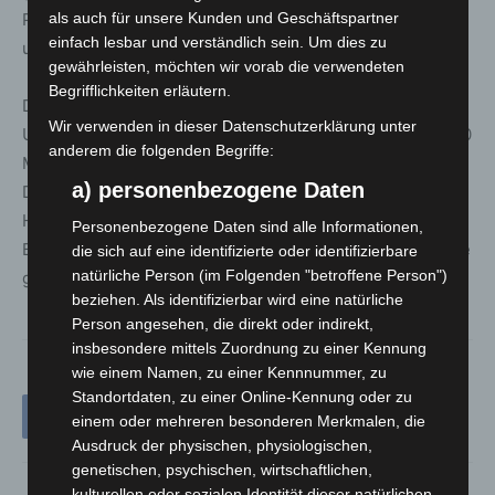
Präzision und Kreativität – und wurde dafür mit Applaus
als auch für unsere Kunden und Geschäftspartner
einfach lesbar und verständlich sein. Um dies zu
und Anerkennung belohnt.
gewährleisten, möchten wir vorab die verwendeten
Begrifflichkeiten erläutern.
Der
DEHOGA Niedersachsen
ist der
Wir verwenden in dieser Datenschutzerklärung unter
Unternehmerverband des Gastgewerbes mit knapp 5.000
anderem die folgenden Begriffe:
Mitgliedern, darunter über 1.300 Ausbildungsbetriebe.
a) personenbezogene Daten
Der Verband vertritt die Interessen seiner Mitglieder aus
Hotellerie und Gastronomie und ist in acht
Personenbezogene Daten sind alle Informationen,
Bezirksverbände sowie rund 60 Kreis- und Ortsverbände
die sich auf eine identifizierte oder identifizierbare
natürliche Person (im Folgenden "betroffene Person")
gegliedert.
beziehen. Als identifizierbar wird eine natürliche
Person angesehen, die direkt oder indirekt,
insbesondere mittels Zuordnung zu einer Kennung
wie einem Namen, zu einer Kennnummer, zu
Standortdaten, zu einer Online-Kennung oder zu
einem oder mehreren besonderen Merkmalen, die
Ausdruck der physischen, physiologischen,
genetischen, psychischen, wirtschaftlichen,
kulturellen oder sozialen Identität dieser natürlichen