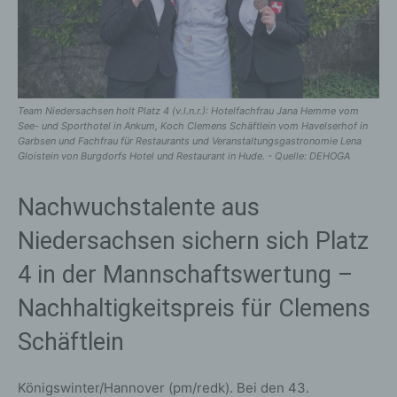
Team Niedersachsen holt Platz 4 (v.l.n.r.): Hotelfachfrau Jana Hemme vom
See- und Sporthotel in Ankum, Koch Clemens Schäftlein vom Havelserhof in
Garbsen und Fachfrau für Restaurants und Veranstaltungsgastronomie Lena
Gloistein von Burgdorfs Hotel und Restaurant in Hude. - Quelle: DEHOGA
Nachwuchstalente aus
Niedersachsen sichern sich Platz
4 in der Mannschaftswertung –
Nachhaltigkeitspreis für Clemens
Schäftlein
Königswinter/Hannover (pm/redk). Bei den 43.