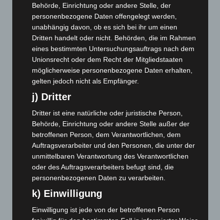
Behörde, Einrichtung oder andere Stelle, der
März 2026
(115)
personenbezogene Daten offengelegt werden,
Februar 2026
(109)
unabhängig davon, ob es sich bei ihr um einen
Januar 2026
(122)
Dritten handelt oder nicht. Behörden, die im Rahmen
eines bestimmten Untersuchungsauftrags nach dem
Dezember 2025
(103)
Unionsrecht oder dem Recht der Mitgliedstaaten
November 2025
(114)
möglicherweise personenbezogene Daten erhalten,
gelten jedoch nicht als Empfänger.
Oktober 2025
(112)
j) Dritter
September 2025
(93)
August 2025
(90)
Dritter ist eine natürliche oder juristische Person,
Behörde, Einrichtung oder andere Stelle außer der
Juli 2025
(90)
betroffenen Person, dem Verantwortlichen, dem
Juni 2025
(103)
Auftragsverarbeiter und den Personen, die unter der
Mai 2025
(112)
unmittelbaren Verantwortung des Verantwortlichen
oder des Auftragsverarbeiters befugt sind, die
April 2025
(88)
personenbezogenen Daten zu verarbeiten.
März 2025
(111)
k) Einwilligung
Februar 2025
(96)
Einwilligung ist jede von der betroffenen Person
Januar 2025
(88)