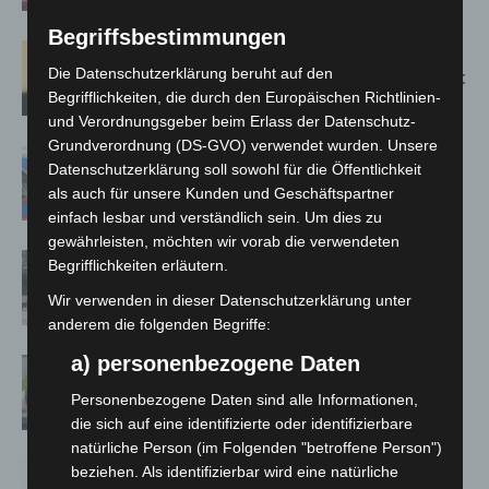
Begriffsbestimmungen
Hannover: Erste Tigermücken-
Die Datenschutzerklärung beruht auf den
Population in Niedersachsen entdeckt
Begrifflichkeiten, die durch den Europäischen Richtlinien-
und Verordnungsgeber beim Erlass der Datenschutz-
Grundverordnung (DS-GVO) verwendet wurden. Unsere
Mann läuft mit Hockeyschläger über
Datenschutzerklärung soll sowohl für die Öffentlichkeit
A7 – Polizei sucht Zeugen
als auch für unsere Kunden und Geschäftspartner
einfach lesbar und verständlich sein. Um dies zu
gewährleisten, möchten wir vorab die verwendeten
Gasleitung bei McDonald’s-Umbau in
Begrifflichkeiten erläutern.
Langenhagen beschädigt
Wir verwenden in dieser Datenschutzerklärung unter
anderem die folgenden Begriffe:
a) personenbezogene Daten
Langenhagen: Autofahrer mit 3,17
Promille aus dem Verkehr gezogen
Personenbezogene Daten sind alle Informationen,
die sich auf eine identifizierte oder identifizierbare
natürliche Person (im Folgenden "betroffene Person")
beziehen. Als identifizierbar wird eine natürliche