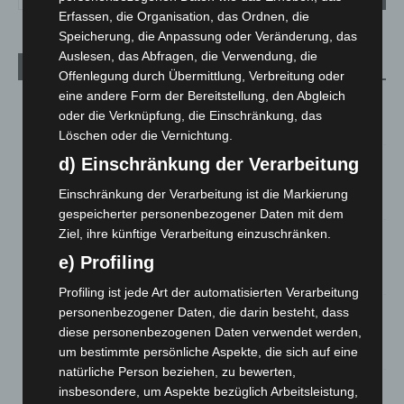
Erfassen, die Organisation, das Ordnen, die
Speicherung, die Anpassung oder Veränderung, das
Auslesen, das Abfragen, die Verwendung, die
Aktuelle Beiträge
Offenlegung durch Übermittlung, Verbreitung oder
eine andere Form der Bereitstellung, den Abgleich
M’era Luna 2026: 25.000 Fans feiern in Hildesheim
oder die Verknüpfung, die Einschränkung, das
10. August 2026
Löschen oder die Vernichtung.
Kunst trifft Weingenuss: Barbara-Susann Mehring zeigt ihre
d) Einschränkung der Verarbeitung
Werke im Jacques’ Wein-Depot Isernhagen
Einschränkung der Verarbeitung ist die Markierung
8. August 2026
gespeicherter personenbezogener Daten mit dem
Ziel, ihre künftige Verarbeitung einzuschränken.
A2: Zweite Turbobaustelle startet zwischen Hannover-West
und Bothfeld
e) Profiling
8. August 2026
Profiling ist jede Art der automatisierten Verarbeitung
Niedersachsen: Feuerwehrkräfte kehren nach
personenbezogener Daten, die darin besteht, dass
Waldbrandeinsatz aus Spanien zurück
diese personenbezogenen Daten verwendet werden,
7. August 2026
um bestimmte persönliche Aspekte, die sich auf eine
natürliche Person beziehen, zu bewerten,
Hannover: Erste Tigermücken-Population in Niedersachsen
insbesondere, um Aspekte bezüglich Arbeitsleistung,