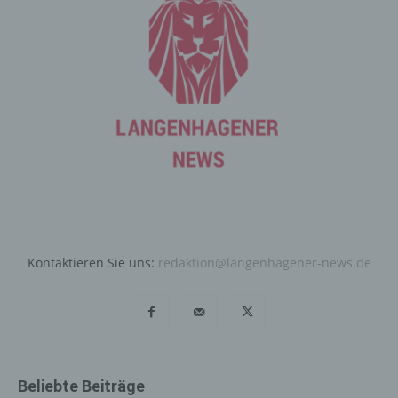
Internetseite durch eine betroffene Person oder ein
automatisiertes System eine Reihe von allgemeinen
Daten und Informationen. Diese allgemeinen Daten und
Informationen werden in den Logfiles des Servers
gespeichert. Erfasst werden können die (1) verwendeten
Browsertypen und Versionen, (2) das vom zugreifenden
System verwendete Betriebssystem, (3) die
Internetseite, von welcher ein zugreifendes System auf
unsere Internetseite gelangt (sogenannte Referrer), (4)
die Unterwebseiten, welche über ein zugreifendes
System auf unserer Internetseite angesteuert werden,
(5) das Datum und die Uhrzeit eines Zugriffs auf die
Internetseite, (6) eine Internet-Protokoll-Adresse (IP-
Adresse), (7) der Internet-Service-Provider des
Kontaktieren Sie uns:
redaktion@langenhagener-news.de
zugreifenden Systems und (8) sonstige ähnliche Daten
und Informationen, die der Gefahrenabwehr im Falle von
Angriffen auf unsere informationstechnologischen
Systeme dienen.
Bei der Nutzung dieser allgemeinen Daten und
Informationen ziehen wird keine Rückschlüsse auf die
Beliebte Beiträge