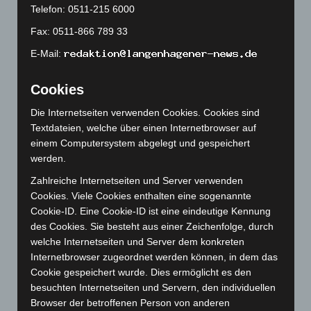
Telefon: 0511-215 6000
September 2023
(133)
Fax: 0511-866 789 33
August 2023
(134)
E-Mail:
Juli 2023
(118)
Juni 2023
(142)
Cookies
Mai 2023
(139)
Die Internetseiten verwenden Cookies. Cookies sind
April 2023
(155)
Textdateien, welche über einen Internetbrowser auf
März 2023
(174)
einem Computersystem abgelegt und gespeichert
werden.
Februar 2023
(154)
Januar 2023
(140)
Zahlreiche Internetseiten und Server verwenden
Cookies. Viele Cookies enthalten eine sogenannte
Dezember 2022
(130)
Cookie-ID. Eine Cookie-ID ist eine eindeutige Kennung
November 2022
(167)
des Cookies. Sie besteht aus einer Zeichenfolge, durch
welche Internetseiten und Server dem konkreten
Oktober 2022
(166)
Internetbrowser zugeordnet werden können, in dem das
September 2022
(205)
Cookie gespeichert wurde. Dies ermöglicht es den
August 2022
(166)
besuchten Internetseiten und Servern, den individuellen
Browser der betroffenen Person von anderen
Juli 2022
(133)