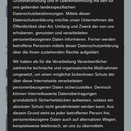
Grundverordnung und in Übereinstimmung mit den für
uns geltenden landesspezifischen
Datenschutzbestimmungen. Mittels dieser
Datenschutzerklärung möchte unser Unternehmen die
Öffentlichkeit über Art, Umfang und Zweck der von uns
erhobenen, genutzten und verarbeiteten
Vorheriger Artikel
Nächster Artikel
personenbezogenen Daten informieren. Ferner werden
betroffene Personen mittels dieser Datenschutzerklärung
Fahrraddemo am Samstag in
Sicherheit von Kopf bis Fuß
über die ihnen zustehenden Rechte aufgeklärt.
Hannover
auf der INTERSCHUTZ
Wir haben als für die Verarbeitung Verantwortlicher
zahlreiche technische und organisatorische Maßnahmen
Verwandte Artikel
Mehr vom Autor
umgesetzt, um einen möglichst lückenlosen Schutz der
über diese Internetseite verarbeiteten
personenbezogenen Daten sicherzustellen. Dennoch
Kunst trifft Weingenuss: Barbara-
können Internetbasierte Datenübertragungen
Susann Mehring zeigt ihre Werke im
grundsätzlich Sicherheitslücken aufweisen, sodass ein
Jacques’ Wein-Depot Isernhagen
absoluter Schutz nicht gewährleistet werden kann. Aus
diesem Grund steht es jeder betroffenen Person frei,
A2: Zweite Turbobaustelle startet
personenbezogene Daten auch auf alternativen Wegen,
zwischen Hannover-West und
beispielsweise telefonisch, an uns zu übermitteln.
Bothfeld