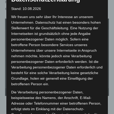
Heuss-Straße erweitert und die letzte Bushaltestelle
errichtet.
Stand: 10.08.2026
Wir freuen uns sehr über Ihr Interesse an unserem
Unternehmen. Datenschutz hat einen besonders hohen
1
von 8
Stellenwert für die Geschäftsleitung. Eine Nutzung der
Internetseiten ist grundsätzlich ohne jede Angabe
personenbezogener Daten möglich. Sofern eine
betroffene Person besondere Services unseres
Unternehmens über unsere Internetseite in Anspruch
nehmen möchte, könnte jedoch eine Verarbeitung
personenbezogener Daten erforderlich werden. Ist die
Verarbeitung personenbezogener Daten erforderlich und
besteht für eine solche Verarbeitung keine gesetzliche
Grundlage, holen wir generell eine Einwilligung der
betroffenen Person ein.
Die Buswendeanlage an der Pferderennbahn Langenhagen / Gymnasium. - ©
Di
Die Verarbeitung personenbezogener Daten,
LGHNews
fer
beispielsweise des Namens, der Anschrift, E-Mail-
Adresse oder Telefonnummer einer betroffenen Person,
erfolgt stets im Einklang mit der Datenschutz-