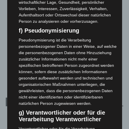
entdeckt
wirtschaftlicher Lage, Gesundheit, persönlicher
7. August 2026
Vorlieben, Interessen, Zuverlässigkeit, Verhalten,
Aufenthaltsort oder Ortswechsel dieser natürlichen
Brand im „Haus der Begegnung“ in Neuwarmbüchen schnell
Person zu analysieren oder vorherzusagen.
eingedämmt
f) Pseudonymisierung
6. August 2026
Pseudonymisierung ist die Verarbeitung
Region Hannover: 21 neue Notfallsanitäter starten beim
personenbezogener Daten in einer Weise, auf welche
Roten Kreuz
die personenbezogenen Daten ohne Hinzuziehung
5. August 2026
zusätzlicher Informationen nicht mehr einer
spezifischen betroffenen Person zugeordnet werden
Mann läuft mit Hockeyschläger über A7 – Polizei sucht
können, sofern diese zusätzlichen Informationen
Zeugen
gesondert aufbewahrt werden und technischen und
5. August 2026
organisatorischen Maßnahmen unterliegen, die
gewährleisten, dass die personenbezogenen Daten
nicht einer identifizierten oder identifizierbaren
Kategorien
natürlichen Person zugewiesen werden.
g) Verantwortlicher oder für die
Blaulicht
2.799
Verarbeitung Verantwortlicher
Corona-News
712
Verantwortlicher oder für die Verarbeitung