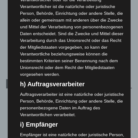
Hannover und Region
5.039
Verantwortlicher ist die natürliche oder juristische
Langenhagen und Ortsteile
3.252
Person, Behörde, Einrichtung oder andere Stelle, die
allein oder gemeinsam mit anderen über die Zwecke
Leserbriefe
1
und Mittel der Verarbeitung von personenbezogenen
Menschen
2
Daten entscheidet. Sind die Zwecke und Mittel dieser
Über uns
1
Verarbeitung durch das Unionsrecht oder das Recht
der Mitgliedstaaten vorgegeben, so kann der
Veranstaltungen
1.889
Verantwortliche beziehungsweise können die
Welt
1.272
bestimmten Kriterien seiner Benennung nach dem
Unionsrecht oder dem Recht der Mitgliedstaaten
vorgesehen werden.
h) Auftragsverarbeiter
Archiv
Auftragsverarbeiter ist eine natürliche oder juristische
August 2026
(15)
Person, Behörde, Einrichtung oder andere Stelle, die
Juli 2026
(73)
personenbezogene Daten im Auftrag des
Verantwortlichen verarbeitet.
Juni 2026
(139)
i) Empfänger
Mai 2026
(99)
April 2026
(99)
Empfänger ist eine natürliche oder juristische Person,