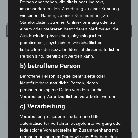
Person angesehen, die direkt oder indirekt,
insbesondere mittels Zuordnung zu einer Kennung
wie einem Namen, zu einer Kennnummer, zu
Standortdaten, zu einer Online-Kennung oder zu
Wetter
einem oder mehreren besonderen Merkmalen, die
Ausdruck der physischen, physiologischen,
genetischen, psychischen, wirtschaftlichen,
LANGENHAGEN
kulturellen oder sozialen Identität dieser natürlichen
Bedeckt
Person sind, identifiziert werden kann.
°
b) betroffene Person
28.3
°
C
25.6
Betroffene Person ist jede identifizierte oder
°
24.9
identifizierbare natürliche Person, deren
personenbezogene Daten von dem für die
41%
5.8m/s
88%
Verarbeitung Verantwortlichen verarbeitet werden.
c) Verarbeitung
MO.
DI.
MI.
DO.
FR.
27
°
25
°
26
°
30
°
34
°
Verarbeitung ist jeder mit oder ohne Hilfe
automatisierter Verfahren ausgeführte Vorgang oder
jede solche Vorgangsreihe im Zusammenhang mit
personenbezogenen Daten wie das Erheben, das