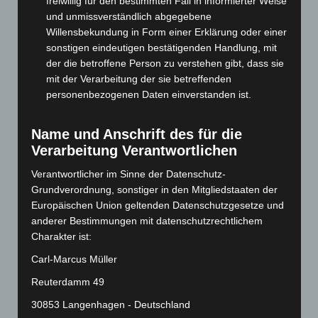
freiwillig für den bestimmten Fall in informierter Weise
Dezember 2024
(89)
und unmissverständlich abgegebene
Willensbekundung in Form einer Erklärung oder einer
November 2024
(94)
sonstigen eindeutigen bestätigenden Handlung, mit
Oktober 2024
(93)
der die betroffene Person zu verstehen gibt, dass sie
September 2024
(112)
mit der Verarbeitung der sie betreffenden
personenbezogenen Daten einverstanden ist.
August 2024
(107)
Juli 2024
(89)
Name und Anschrift des für die
Juni 2024
(107)
Verarbeitung Verantwortlichen
Mai 2024
(149)
Verantwortlicher im Sinne der Datenschutz-
April 2024
(102)
Grundverordnung, sonstiger in den Mitgliedstaaten der
März 2024
(103)
Europäischen Union geltenden Datenschutzgesetze und
anderer Bestimmungen mit datenschutzrechtlichem
Februar 2024
(103)
Charakter ist:
Januar 2024
(111)
Carl-Marcus Müller
Dezember 2023
(130)
Reuterdamm 49
November 2023
(130)
30853 Langenhagen - Deutschland
Oktober 2023
(114)