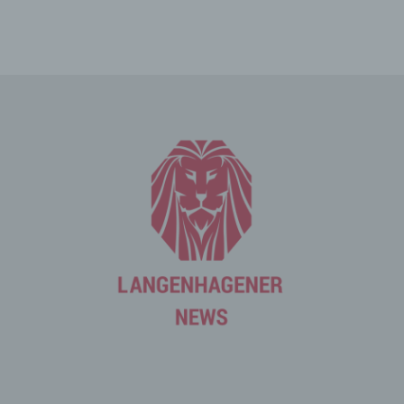
betroffenen Person Inhalte oder Leistungen anzubieten,
die aufgrund der Natur der Sache nur registrierten
Benutzern angeboten werden können. Registrierten
Personen steht die Möglichkeit frei, die bei der
Registrierung angegebenen personenbezogenen Daten
jederzeit abzuändern oder vollständig aus dem
Datenbestand des für die Verarbeitung Verantwortlichen
löschen zu lassen.
Der für die Verarbeitung Verantwortliche erteilt jeder
betroffenen Person jederzeit auf Anfrage Auskunft
darüber, welche personenbezogenen Daten über die
betroffene Person gespeichert sind. Ferner berichtigt
oder löscht der für die Verarbeitung Verantwortliche
personenbezogene Daten auf Wunsch oder Hinweis der
betroffenen Person, soweit dem keine gesetzlichen
Aufbewahrungspflichten entgegenstehen. Die
Gesamtheit der Mitarbeiter des für die Verarbeitung
Verantwortlichen stehen der betroffenen Person in
diesem Zusammenhang als Ansprechpartner zur
Verfügung.