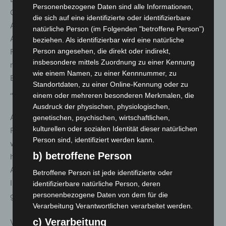
Personenbezogene Daten sind alle Informationen,
Gesellschaft „FeuerKrebs“ (Halle 12/B46), die es sich zur
die sich auf eine identifizierte oder identifizierbare
Aufgabe gemacht hat, die allgemeinen Gesundheits- und
natürliche Person (im Folgenden "betroffene Person")
Arbeitsbedingungen der rund 1,2 Millionen
beziehen. Als identifizierbar wird eine natürliche
Person angesehen, die direkt oder indirekt,
Feuerwehrleute deutschlandweit zu fördern und
insbesondere mittels Zuordnung zu einer Kennung
nachhaltig zu verbessern. Dazu gehöre auch die
wie einem Namen, zu einer Kennnummer, zu
Erkenntnis, dass der Schutz der Gesundheit nicht mit
Standortdaten, zu einer Online-Kennung oder zu
„Feuer aus“ ende.
einem oder mehreren besonderen Merkmalen, die
Ausdruck der physischen, physiologischen,
An die Entscheider in den Kommunen, die für die
genetischen, psychischen, wirtschaftlichen,
kulturellen oder sozialen Identität dieser natürlichen
Feuerwehren zuständig sind, appelliert Bätge: „Wir, die
Person sind, identifiziert werden kann.
wir im Einsatz die Kohle gewissermaßen aus dem Feuer
b) betroffene Person
holen, sind es wert, dass wir die bestmögliche
Ausstattung erhalten. Die Aussteller auf der
Betroffene Person ist jede identifizierte oder
INTERSCHUTZ können dazu gute Entscheidungshilfen
identifizierbare natürliche Person, deren
personenbezogene Daten von dem für die
geben.“
Verarbeitung Verantwortlichen verarbeitet werden.
c) Verarbeitung
Vertreten sind daher auch zahlreiche Firmen, die