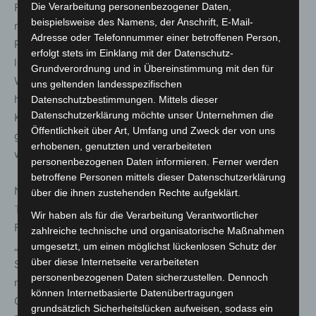
Die Verarbeitung personenbezogener Daten,
Feuerwehr mit zahlreichen Highlights. Dazu gehören
beispielsweise des Namens, der Anschrift, E-Mail-
nach Angaben des Unternehmens unter anderem der
Adresse oder Telefonnummer einer betroffenen Person,
Pressluftatmer Dräger, mit nur 1,25 Kilo besonders
erfolgt stets im Einklang mit der Datenschutz-
leichte Feuerwehrhelm Dräger HPS SafeGuard und die
Grundverordnung und in Übereinstimmung mit den für
Wärmebildkamera Dräger UCF FireVista. „Ganz aktuell
uns geltenden landesspezifischen
haben wir Ende März das Dräger BG ProAir, ein neues
Datenschutzbestimmungen. Mittels dieser
Datenschutzerklärung möchte unser Unternehmen die
Kreislauf-Atemschutzgerät mit Überdruck in den Markt
Öffentlichkeit über Art, Umfang und Zweck der von uns
gebracht, das speziell für längere Einsätze entwickelt
erhobenen, genutzten und verarbeiteten
wurde“, so eine Unternehmenssprecherin.
personenbezogenen Daten informieren. Ferner werden
betroffene Personen mittels dieser Datenschutzerklärung
Neue Standards bei Feuerwehrhelmen verspricht
MSA
über die ihnen zustehenden Rechte aufgeklärt.
Technologies
(Halle 14/H20) mit dem Modell „Gallet
Wir haben als für die Verarbeitung Verantwortlicher
F1XF“, entwickelt mit Feuerwehrleuten aus aller Welt.
zahlreiche technische und organisatorische Maßnahmen
„Der Gallet F1XF eröffnet eine neue Dimension von
umgesetzt, um einen möglichst lückenlosen Schutz der
über diese Internetseite verarbeiteten
Schutz, Multifunktionalität und Tragekomfort“, teilt MSA
personenbezogenen Daten sicherzustellen. Dennoch
mit. „Durch seine konfigurierbare Konstruktion ist der
können Internetbasierte Datenübertragungen
Gallet F1XF perfekt geeignet für mehrere Arten von
grundsätzlich Sicherheitslücken aufweisen, sodass ein