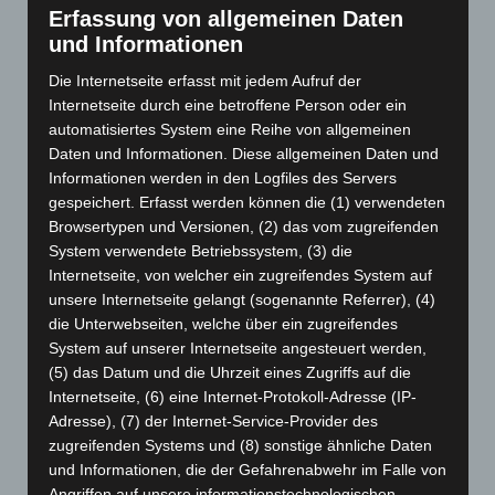
Juni 2025
(103)
Erfassung von allgemeinen Daten
und Informationen
Mai 2025
(112)
April 2025
(88)
Die Internetseite erfasst mit jedem Aufruf der
Internetseite durch eine betroffene Person oder ein
März 2025
(111)
automatisiertes System eine Reihe von allgemeinen
Februar 2025
(96)
Daten und Informationen. Diese allgemeinen Daten und
Januar 2025
(88)
Informationen werden in den Logfiles des Servers
gespeichert. Erfasst werden können die (1) verwendeten
Dezember 2024
(89)
Browsertypen und Versionen, (2) das vom zugreifenden
November 2024
(94)
System verwendete Betriebssystem, (3) die
Internetseite, von welcher ein zugreifendes System auf
Oktober 2024
(93)
unsere Internetseite gelangt (sogenannte Referrer), (4)
September 2024
(112)
die Unterwebseiten, welche über ein zugreifendes
August 2024
(107)
System auf unserer Internetseite angesteuert werden,
(5) das Datum und die Uhrzeit eines Zugriffs auf die
Juli 2024
(89)
Internetseite, (6) eine Internet-Protokoll-Adresse (IP-
Juni 2024
(107)
Adresse), (7) der Internet-Service-Provider des
Mai 2024
(149)
zugreifenden Systems und (8) sonstige ähnliche Daten
und Informationen, die der Gefahrenabwehr im Falle von
April 2024
(102)
Angriffen auf unsere informationstechnologischen