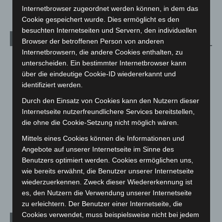
Internetbrowser zugeordnet werden können, in dem das
Cookie gespeichert wurde. Dies ermöglicht es den
besuchten Internetseiten und Servern, den individuellen
Kategorien
Browser der betroffenen Person von anderen
Internetbrowsern, die andere Cookies enthalten, zu
Blaulicht
2.799
unterscheiden. Ein bestimmter Internetbrowser kann
über die eindeutige Cookie-ID wiedererkannt und
Corona-News
712
identifiziert werden.
Hannover und Region
5.039
Durch den Einsatz von Cookies kann den Nutzern dieser
Langenhagen und Ortsteile
3.252
Internetseite nutzerfreundlichere Services bereitstellen,
Leserbriefe
1
die ohne die Cookie-Setzung nicht möglich wären.
Menschen
2
Mittels eines Cookies können die Informationen und
Über uns
1
Angebote auf unserer Internetseite im Sinne des
Benutzers optimiert werden. Cookies ermöglichen uns,
Veranstaltungen
1.889
wie bereits erwähnt, die Benutzer unserer Internetseite
Welt
1.272
wiederzuerkennen. Zweck dieser Wiedererkennung ist
es, den Nutzern die Verwendung unserer Internetseite
zu erleichtern. Der Benutzer einer Internetseite, die
Cookies verwendet, muss beispielsweise nicht bei jedem
Archiv