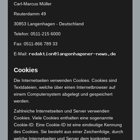
und Bothfeld
Carl-Marcus Müller
8. August 2026
Reuterdamm 49
Niedersachsen: Feuerwehrkräfte kehren nach
30853 Langenhagen - Deutschland
Waldbrandeinsatz aus Spanien zurück
Telefon: 0511-215 6000
7. August 2026
Fax: 0511-866 789 33
Hannover: Erste Tigermücken-Population in Niedersachsen
E-Mail:
entdeckt
7. August 2026
Cookies
Brand im „Haus der Begegnung“ in Neuwarmbüchen schnell
eingedämmt
Die Internetseiten verwenden Cookies. Cookies sind
Textdateien, welche über einen Internetbrowser auf
6. August 2026
einem Computersystem abgelegt und gespeichert
Region Hannover: 21 neue Notfallsanitäter starten beim
werden.
Roten Kreuz
Zahlreiche Internetseiten und Server verwenden
5. August 2026
Cookies. Viele Cookies enthalten eine sogenannte
Cookie-ID. Eine Cookie-ID ist eine eindeutige Kennung
Mann läuft mit Hockeyschläger über A7 – Polizei sucht
des Cookies. Sie besteht aus einer Zeichenfolge, durch
Zeugen
welche Internetseiten und Server dem konkreten
5. August 2026