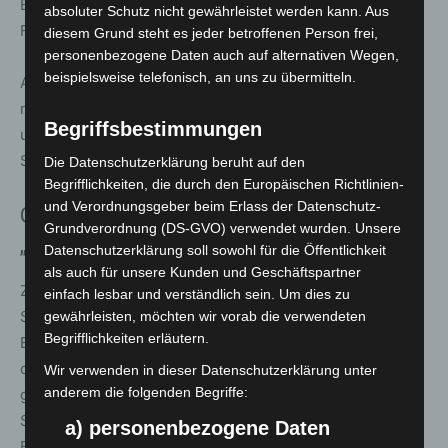
Einsätzen, darunter Innenbrandbekämpfung, Brände im
absoluter Schutz nicht gewährleistet werden kann. Aus
Freien, technische Einsätze und Rettungseinsätze.“
diesem Grund steht es jeder betroffenen Person frei,
personenbezogene Daten auch auf alternativen Wegen,
beispielsweise telefonisch, an uns zu übermitteln.
Auch das Unternehmen
Rosenbauer
(Halle27/B58) stellt
neben seinen Fahrzeugen, Löschtechnik, Ausrüstung
Begriffsbestimmungen
und Telematiklösungen modernste Persönliche
Schutzausrüstung für härteste Einsätze vor.
Die Datenschutzerklärung beruht auf den
Begrifflichkeiten, die durch den Europäischen Richtlinien-
und Verordnungsgeber beim Erlass der Datenschutz-
Gesundheitsschutz endet nicht mit
Grundverordnung (DS-GVO) verwendet wurden. Unsere
„Feuer aus“
Datenschutzerklärung soll sowohl für die Öffentlichkeit
als auch für unsere Kunden und Geschäftspartner
Zusammen mit der Qualität der Persönlichen
einfach lesbar und verständlich sein. Um dies zu
Schutzausrüstung haben auch Themen wie
gewährleisten, möchten wir vorab die verwendeten
Begrifflichkeiten erläutern.
Einsatzhygiene, Desinfektion und Dekontamination in
den vergangenen Jahren immer mehr an Bedeutung
Wir verwenden in dieser Datenschutzerklärung unter
anderem die folgenden Begriffe:
gewonnen. „Die Herstellerfirmen für die Persönliche
Schutzausrüstung haben das erkannt“, versichert Marcus
a) personenbezogene Daten
Bätge. Er ist Geschäftsführer der gemeinnützigen