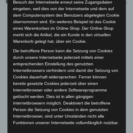
Besuch der Internetseite erneut seine Zugangsdaten
eingeben, weil dies von der Internetseite und dem auf
August 2026
(15)
dem Computersystem des Benutzers abgelegten Cookie
Juli 2026
(73)
übernommen wird. Ein weiteres Beispiel ist das Cookie
eines Warenkorbes im Online-Shop. Der Online-Shop
Juni 2026
(139)
merkt sich die Artikel, die ein Kunde in den virtuellen
Mai 2026
(99)
Warenkorb gelegt hat, über ein Cookie.
April 2026
(99)
Die betroffene Person kann die Setzung von Cookies
März 2026
(115)
durch unsere Internetseite jederzeit mittels einer
entsprechenden Einstellung des genutzten
Februar 2026
(109)
Internetbrowsers verhindern und damit der Setzung von
Januar 2026
(122)
Cookies dauerhaft widersprechen. Ferner können
Dezember 2025
(103)
bereits gesetzte Cookies jederzeit über einen
Internetbrowser oder andere Softwareprogramme
November 2025
(114)
gelöscht werden. Dies ist in allen gängigen
Oktober 2025
(112)
Internetbrowsern möglich. Deaktiviert die betroffene
September 2025
(93)
Person die Setzung von Cookies in dem genutzten
Internetbrowser, sind unter Umständen nicht alle
August 2025
(90)
Funktionen unserer Internetseite vollumfänglich nutzbar.
Juli 2025
(90)