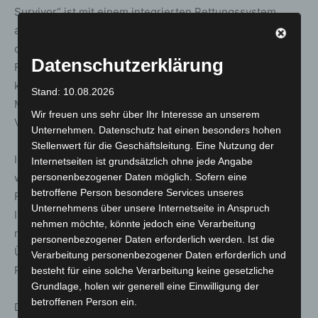
Survivor“ ist mit einem integrierten Rettungssystem
ausgestattet und erfüllt bei einfacher Handhabung einen
optimalen Hitzeschutz. Das Vertrauen von
Datenschutzerklärung
Feuerwehrleuten rund um den Globus werde durch die
konsequente Verwendung äußerst hochwertiger
Stand: 10.08.2026
Materialien in Kombination mit bestmöglicher
Wir freuen uns sehr über Ihr Interesse an unserem
Verarbeitung erreicht, betont Texport.
Unternehmen. Datenschutz hat einen besonders hohen
Stellenwert für die Geschäftsleitung. Eine Nutzung der
Interessante Neuigkeiten will auch
HAIX
als einer der
Internetseiten ist grundsätzlich ohne jede Angabe
personenbezogener Daten möglich. Sofern eine
weltweit führenden Hersteller von Funktionsschuhen für
betroffene Person besondere Services unseres
Feuerwehr, Polizei und Einsatztruppen auf die
Unternehmens über unsere Internetseite in Anspruch
INTERSCHUTZ mitbringen. Details dürfen vorab noch
nehmen möchte, könnte jedoch eine Verarbeitung
nicht verraten werden. Sie sollen für die Besucher
personenbezogener Daten erforderlich werden. Ist die
Überraschungen bieten (Halle 15, H47 und Freigelände
Verarbeitung personenbezogener Daten erforderlich und
R98).
besteht für eine solche Verarbeitung keine gesetzliche
Grundlage, holen wir generell eine Einwilligung der
betroffenen Person ein.
Dräger (Halle 27/G46) zeigt sein neues Portfolio für die