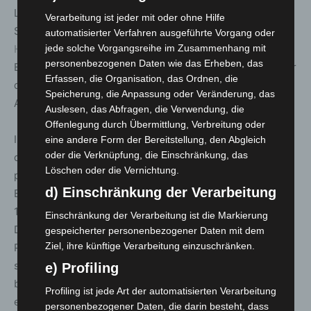
Lösungen zur Dekontamination und Desinfektion von
Verarbeitung ist jeder mit oder ohne Hilfe
Schutzkleidung anbieten, wie zum Beispiel
Decontex
automatisierter Verfahren ausgeführte Vorgang oder
jede solche Vorgangsreihe im Zusammenhang mit
Holding
(Halle 14/J20) oder Deconta (Halle 14/J38).
personenbezogenen Daten wie das Erheben, das
Ebenso zeigt
Miele
(Halle 14/L27) hochwertige Geräte für
Erfassen, die Organisation, das Ordnen, die
die professionelle Reinigung von Einsatzkleidung und
Speicherung, die Anpassung oder Veränderung, das
Atemschutzmasken.
Auslesen, das Abfragen, die Verwendung, die
Offenlegung durch Übermittlung, Verbreitung oder
Internationale Studien belegen, dass die Gefahren,
eine andere Form der Bereitstellung, den Abgleich
oder die Verknüpfung, die Einschränkung, das
denen Einsatzkräfte täglich ausgesetzt sind, ein
Löschen oder die Vernichtung.
potenzielles Gesundheitsrisiko bergen. Der
d) Einschränkung der Verarbeitung
Branchentreffpunkt Hygiene am
ver.di-Stand
(Halle
12/B78) greift dieses Thema auf und informiert von
Einschränkung der Verarbeitung ist die Markierung
Dienstag bis Freitag, 21. bis 24. Juni über
gespeicherter personenbezogener Daten mit dem
Ziel, ihre künftige Verarbeitung einzuschränken.
Präventionsmaßnahmen, neueste Reinigungsverfahren
sowie innovative Produkte und Lösungen. Außerdem
e) Profiling
berichten Experten aus der Praxis zu Spezialthemen wie
Profiling ist jede Art der automatisierten Verarbeitung
etwa das Technische Hilfswerk (THW ) zum Thema
personenbezogener Daten, die darin besteht, dass