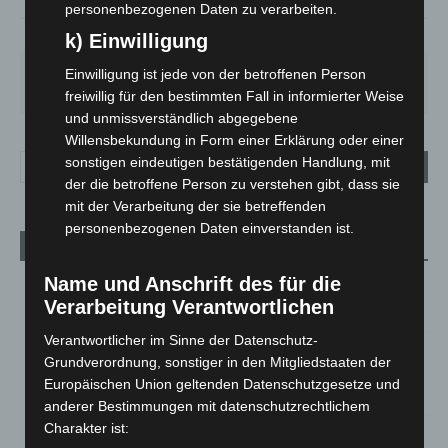
personenbezogenen Daten zu verarbeiten.
41%
5.8m/s
88%
k) Einwilligung
MO.
DI.
MI.
DO.
FR.
Einwilligung ist jede von der betroffenen Person
27
°
25
°
26
°
30
°
34
°
freiwillig für den bestimmten Fall in informierter Weise
und unmissverständlich abgegebene
Willensbekundung in Form einer Erklärung oder einer
sonstigen eindeutigen bestätigenden Handlung, mit
der die betroffene Person zu verstehen gibt, dass sie
mit der Verarbeitung der sie betreffenden
personenbezogenen Daten einverstanden ist.
Aktuelle Beiträge
Name und Anschrift des für die
M’era Luna 2026: 25.000 Fans feiern in Hildesheim
Verarbeitung Verantwortlichen
10. August 2026
Verantwortlicher im Sinne der Datenschutz-
Kunst trifft Weingenuss: Barbara-Susann Mehring zeigt ihre
Grundverordnung, sonstiger in den Mitgliedstaaten der
Werke im Jacques’ Wein-Depot Isernhagen
Europäischen Union geltenden Datenschutzgesetze und
8. August 2026
anderer Bestimmungen mit datenschutzrechtlichem
Charakter ist:
A2: Zweite Turbobaustelle startet zwischen Hannover-West