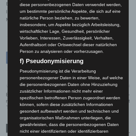
Beseitigung biologischer Verunreinigungen. Genaue
diese personenbezogenen Daten verwendet werden,
um bestimmte persönliche Aspekte, die sich auf eine
Informationen zum Programm sind ab Mitte
natürliche Person beziehen, zu bewerten,
Mai online abrufbar.
insbesondere, um Aspekte bezüglich Arbeitsleistung,
wirtschaftlicher Lage, Gesundheit, persönlicher
Vorlieben, Interessen, Zuverlässigkeit, Verhalten,
Aufenthaltsort oder Ortswechsel dieser natürlichen
Person zu analysieren oder vorherzusagen.
f) Pseudonymisierung
Pseudonymisierung ist die Verarbeitung
personenbezogener Daten in einer Weise, auf welche
die personenbezogenen Daten ohne Hinzuziehung
Vorheriger Artikel
Nächster Artikel
zusätzlicher Informationen nicht mehr einer
Baustelle Buswendeanlage
Dachstuhlbrand in Hannover-
spezifischen betroffenen Person zugeordnet werden
reicht vom 2. bis 5. Mai in die
Südstadt
können, sofern diese zusätzlichen Informationen
Theodor-Heuss-Straße
gesondert aufbewahrt werden und technischen und
organisatorischen Maßnahmen unterliegen, die
gewährleisten, dass die personenbezogenen Daten
Verwandte Artikel
Mehr vom Autor
nicht einer identifizierten oder identifizierbaren