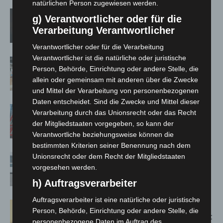
natürlichen Person zugewiesen werden.
M’era Luna 2026: 25.000 Fans feiern in
g) Verantwortlicher oder für die
Hildesheim
Verarbeitung Verantwortlicher
Verantwortlicher oder für die Verarbeitung
Verantwortlicher ist die natürliche oder juristische
Kunst trifft Weingenuss: Barbara-
Person, Behörde, Einrichtung oder andere Stelle, die
Susann Mehring zeigt ihre Werke im
allein oder gemeinsam mit anderen über die Zwecke
Jacques’ Wein-Depot Isernhagen
und Mittel der Verarbeitung von personenbezogenen
Daten entscheidet. Sind die Zwecke und Mittel dieser
A2: Zweite Turbobaustelle startet
Verarbeitung durch das Unionsrecht oder das Recht
zwischen Hannover-West und
der Mitgliedstaaten vorgegeben, so kann der
Bothfeld
Verantwortliche beziehungsweise können die
bestimmten Kriterien seiner Benennung nach dem
Unionsrecht oder dem Recht der Mitgliedstaaten
Niedersachsen: Feuerwehrkräfte
vorgesehen werden.
kehren nach Waldbrandeinsatz aus
Spanien zurück
h) Auftragsverarbeiter
Auftragsverarbeiter ist eine natürliche oder juristische
Hannover: Erste Tigermücken-
Person, Behörde, Einrichtung oder andere Stelle, die
Population in Niedersachsen entdeckt
personenbezogene Daten im Auftrag des