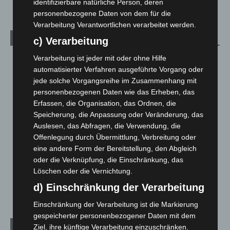
identifizierbare natürliche Person, deren
personenbezogene Daten von dem für die
Verarbeitung Verantwortlichen verarbeitet werden.
Kategorien
c) Verarbeitung
Verarbeitung ist jeder mit oder ohne Hilfe
Blaulicht
2.799
automatisierter Verfahren ausgeführte Vorgang oder
Corona-News
712
jede solche Vorgangsreihe im Zusammenhang mit
Hannover und Region
5.039
personenbezogenen Daten wie das Erheben, das
Erfassen, die Organisation, das Ordnen, die
Langenhagen und Ortsteile
3.252
Speicherung, die Anpassung oder Veränderung, das
Leserbriefe
1
Auslesen, das Abfragen, die Verwendung, die
Menschen
2
Offenlegung durch Übermittlung, Verbreitung oder
eine andere Form der Bereitstellung, den Abgleich
Über uns
1
oder die Verknüpfung, die Einschränkung, das
Veranstaltungen
1.889
Löschen oder die Vernichtung.
Welt
1.272
d) Einschränkung der Verarbeitung
Einschränkung der Verarbeitung ist die Markierung
gespeicherter personenbezogener Daten mit dem
Archiv
Ziel, ihre künftige Verarbeitung einzuschränken.