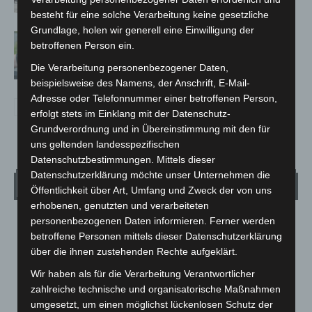
besteht für eine solche Verarbeitung keine gesetzliche
Grundlage, holen wir generell eine Einwilligung der
Langenhagen: Autofahrer mit 3,17
betroffenen Person ein.
Promille aus dem Verkehr gezogen
Die Verarbeitung personenbezogener Daten,
beispielsweise des Namens, der Anschrift, E-Mail-
Adresse oder Telefonnummer einer betroffenen Person,
erfolgt stets im Einklang mit der Datenschutz-
Grundverordnung und in Übereinstimmung mit den für
uns geltenden landesspezifischen
Datenschutzbestimmungen. Mittels dieser
Datenschutzerklärung möchte unser Unternehmen die
Wetter
Öffentlichkeit über Art, Umfang und Zweck der von uns
erhobenen, genutzten und verarbeiteten
personenbezogenen Daten informieren. Ferner werden
LANGENHAGEN
betroffene Personen mittels dieser Datenschutzerklärung
Überwiegend Bewölkt
über die ihnen zustehenden Rechte aufgeklärt.
°
24.5
°
C
23.5
Wir haben als für die Verarbeitung Verantwortlicher
zahlreiche technische und organisatorische Maßnahmen
°
22.2
umgesetzt, um einen möglichst lückenlosen Schutz der