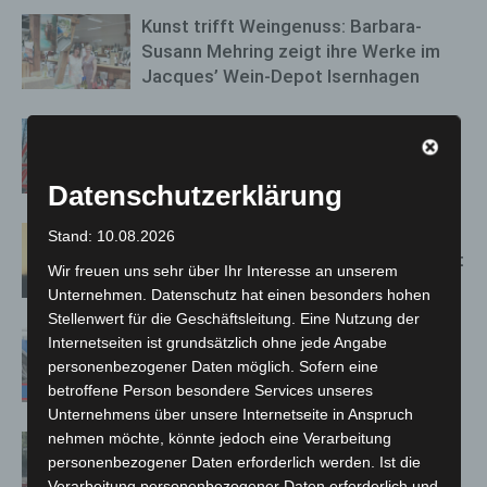
Kunst trifft Weingenuss: Barbara-
Susann Mehring zeigt ihre Werke im
Jacques’ Wein-Depot Isernhagen
A2: Zweite Turbobaustelle startet
zwischen Hannover-West und
Bothfeld
Datenschutzerklärung
Hannover: Erste Tigermücken-
Stand: 10.08.2026
Population in Niedersachsen entdeckt
Wir freuen uns sehr über Ihr Interesse an unserem
Unternehmen. Datenschutz hat einen besonders hohen
Stellenwert für die Geschäftsleitung. Eine Nutzung der
Mann läuft mit Hockeyschläger über
Internetseiten ist grundsätzlich ohne jede Angabe
A7 – Polizei sucht Zeugen
personenbezogener Daten möglich. Sofern eine
betroffene Person besondere Services unseres
Unternehmens über unsere Internetseite in Anspruch
nehmen möchte, könnte jedoch eine Verarbeitung
Gasleitung bei McDonald’s-Umbau in
personenbezogener Daten erforderlich werden. Ist die
Langenhagen beschädigt
Verarbeitung personenbezogener Daten erforderlich und