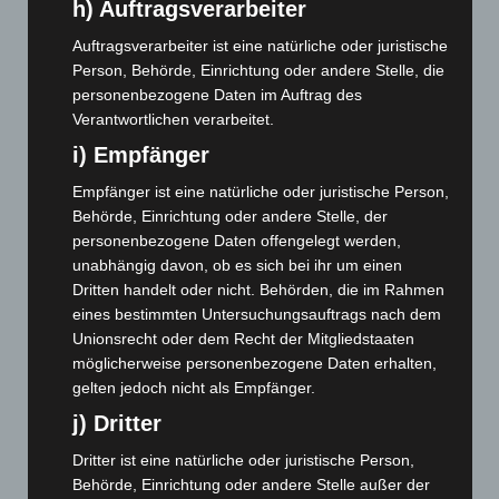
h) Auftragsverarbeiter
März 2024
(103)
Februar 2024
(103)
Auftragsverarbeiter ist eine natürliche oder juristische
Person, Behörde, Einrichtung oder andere Stelle, die
Januar 2024
(111)
personenbezogene Daten im Auftrag des
Dezember 2023
(130)
Verantwortlichen verarbeitet.
November 2023
(130)
i) Empfänger
Oktober 2023
(114)
Empfänger ist eine natürliche oder juristische Person,
September 2023
(133)
Behörde, Einrichtung oder andere Stelle, der
personenbezogene Daten offengelegt werden,
August 2023
(134)
unabhängig davon, ob es sich bei ihr um einen
Juli 2023
(118)
Dritten handelt oder nicht. Behörden, die im Rahmen
Juni 2023
(142)
eines bestimmten Untersuchungsauftrags nach dem
Unionsrecht oder dem Recht der Mitgliedstaaten
Mai 2023
(139)
möglicherweise personenbezogene Daten erhalten,
April 2023
(155)
gelten jedoch nicht als Empfänger.
März 2023
(174)
j) Dritter
Februar 2023
(154)
Dritter ist eine natürliche oder juristische Person,
Januar 2023
(140)
Behörde, Einrichtung oder andere Stelle außer der