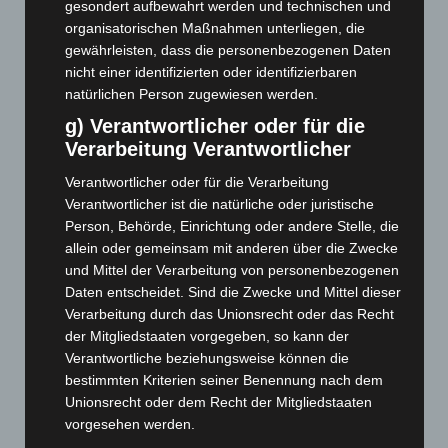
Juni 2025
(103)
gesondert aufbewahrt werden und technischen und
organisatorischen Maßnahmen unterliegen, die
Mai 2025
(112)
gewährleisten, dass die personenbezogenen Daten
April 2025
(88)
nicht einer identifizierten oder identifizierbaren
natürlichen Person zugewiesen werden.
März 2025
(111)
g) Verantwortlicher oder für die
Februar 2025
(96)
Verarbeitung Verantwortlicher
Januar 2025
(88)
Verantwortlicher oder für die Verarbeitung
Dezember 2024
(89)
Verantwortlicher ist die natürliche oder juristische
November 2024
(94)
Person, Behörde, Einrichtung oder andere Stelle, die
Oktober 2024
(93)
allein oder gemeinsam mit anderen über die Zwecke
und Mittel der Verarbeitung von personenbezogenen
September 2024
(112)
Daten entscheidet. Sind die Zwecke und Mittel dieser
August 2024
(107)
Verarbeitung durch das Unionsrecht oder das Recht
Juli 2024
(89)
der Mitgliedstaaten vorgegeben, so kann der
Verantwortliche beziehungsweise können die
Juni 2024
(107)
bestimmten Kriterien seiner Benennung nach dem
Mai 2024
(149)
Unionsrecht oder dem Recht der Mitgliedstaaten
vorgesehen werden.
April 2024
(102)