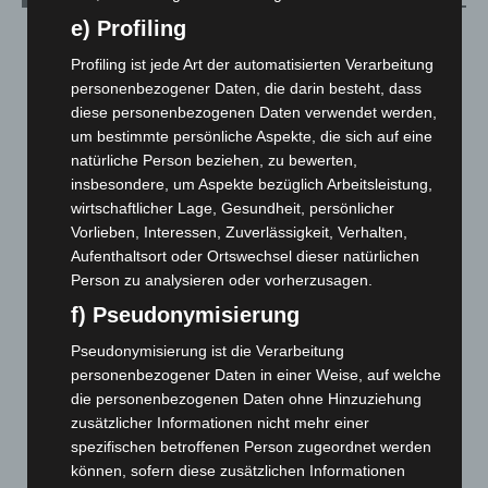
e) Profiling
August 2026
(15)
Profiling ist jede Art der automatisierten Verarbeitung
Juli 2026
(73)
personenbezogener Daten, die darin besteht, dass
Juni 2026
(139)
diese personenbezogenen Daten verwendet werden,
Mai 2026
(99)
um bestimmte persönliche Aspekte, die sich auf eine
natürliche Person beziehen, zu bewerten,
April 2026
(99)
insbesondere, um Aspekte bezüglich Arbeitsleistung,
März 2026
(115)
wirtschaftlicher Lage, Gesundheit, persönlicher
Vorlieben, Interessen, Zuverlässigkeit, Verhalten,
Februar 2026
(109)
Aufenthaltsort oder Ortswechsel dieser natürlichen
Januar 2026
(122)
Person zu analysieren oder vorherzusagen.
Dezember 2025
(103)
f) Pseudonymisierung
November 2025
(114)
Pseudonymisierung ist die Verarbeitung
Oktober 2025
(112)
personenbezogener Daten in einer Weise, auf welche
September 2025
(93)
die personenbezogenen Daten ohne Hinzuziehung
zusätzlicher Informationen nicht mehr einer
August 2025
(90)
spezifischen betroffenen Person zugeordnet werden
Juli 2025
(90)
können, sofern diese zusätzlichen Informationen