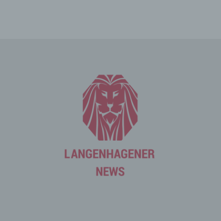
Cookies. Viele Cookies enthalten eine sogenannte
Cookie-ID. Eine Cookie-ID ist eine eindeutige Kennung
des Cookies. Sie besteht aus einer Zeichenfolge, durch
welche Internetseiten und Server dem konkreten
Internetbrowser zugeordnet werden können, in dem das
Cookie gespeichert wurde. Dies ermöglicht es den
besuchten Internetseiten und Servern, den individuellen
Browser der betroffenen Person von anderen
Internetbrowsern, die andere Cookies enthalten, zu
unterscheiden. Ein bestimmter Internetbrowser kann
über die eindeutige Cookie-ID wiedererkannt und
identifiziert werden.
Durch den Einsatz von Cookies kann den Nutzern dieser
Internetseite nutzerfreundlichere Services bereitstellen,
die ohne die Cookie-Setzung nicht möglich wären.
Mittels eines Cookies können die Informationen und
Angebote auf unserer Internetseite im Sinne des
Benutzers optimiert werden. Cookies ermöglichen uns,
wie bereits erwähnt, die Benutzer unserer Internetseite