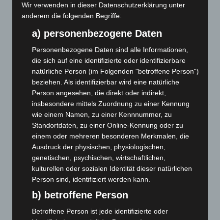
und Bothfeld
Wir verwenden in dieser Datenschutzerklärung unter
8. August 2026
anderem die folgenden Begriffe:
Niedersachsen: Feuerwehrkräfte kehren nach
a) personenbezogene Daten
Waldbrandeinsatz aus Spanien zurück
Personenbezogene Daten sind alle Informationen,
7. August 2026
die sich auf eine identifizierte oder identifizierbare
natürliche Person (im Folgenden "betroffene Person")
Hannover: Erste Tigermücken-Population in Niedersachsen
beziehen. Als identifizierbar wird eine natürliche
entdeckt
Person angesehen, die direkt oder indirekt,
7. August 2026
insbesondere mittels Zuordnung zu einer Kennung
Brand im „Haus der Begegnung“ in Neuwarmbüchen schnell
wie einem Namen, zu einer Kennnummer, zu
eingedämmt
Standortdaten, zu einer Online-Kennung oder zu
6. August 2026
einem oder mehreren besonderen Merkmalen, die
Ausdruck der physischen, physiologischen,
Region Hannover: 21 neue Notfallsanitäter starten beim
genetischen, psychischen, wirtschaftlichen,
Roten Kreuz
kulturellen oder sozialen Identität dieser natürlichen
5. August 2026
Person sind, identifiziert werden kann.
b) betroffene Person
Mann läuft mit Hockeyschläger über A7 – Polizei sucht
Zeugen
Betroffene Person ist jede identifizierte oder
5. August 2026