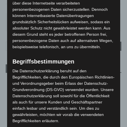
über diese Internetseite verarbeiteten
53%
1.3m/s
72%
personenbezogenen Daten sicherzustellen. Dennoch
können Internetbasierte Datenübertragungen
MO.
DI.
MI.
DO.
FR.
grundsätzlich Sicherheitslücken aufweisen, sodass ein
27
°
25
°
26
°
30
°
34
°
absoluter Schutz nicht gewährleistet werden kann. Aus
diesem Grund steht es jeder betroffenen Person frei,
personenbezogene Daten auch auf alternativen Wegen,
beispielsweise telefonisch, an uns zu übermitteln.
Begriffsbestimmungen
Aktuelle Beiträge
Die Datenschutzerklärung beruht auf den
Begrifflichkeiten, die durch den Europäischen Richtlinien-
M’era Luna 2026: 25.000 Fans feiern in Hildesheim
und Verordnungsgeber beim Erlass der Datenschutz-
10. August 2026
Grundverordnung (DS-GVO) verwendet wurden. Unsere
Datenschutzerklärung soll sowohl für die Öffentlichkeit
Kunst trifft Weingenuss: Barbara-Susann Mehring zeigt ihre
als auch für unsere Kunden und Geschäftspartner
Werke im Jacques’ Wein-Depot Isernhagen
einfach lesbar und verständlich sein. Um dies zu
8. August 2026
gewährleisten, möchten wir vorab die verwendeten
Begrifflichkeiten erläutern.
A2: Zweite Turbobaustelle startet zwischen Hannover-West