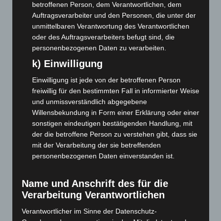
betroffenen Person, dem Verantwortlichen, dem
Dezember 2022
(130)
Auftragsverarbeiter und den Personen, die unter der
November 2022
(167)
unmittelbaren Verantwortung des Verantwortlichen
Oktober 2022
(166)
oder des Auftragsverarbeiters befugt sind, die
personenbezogenen Daten zu verarbeiten.
September 2022
(205)
k) Einwilligung
August 2022
(166)
Juli 2022
(133)
Einwilligung ist jede von der betroffenen Person
freiwillig für den bestimmten Fall in informierter Weise
Juni 2022
(167)
und unmissverständlich abgegebene
Mai 2022
(177)
Willensbekundung in Form einer Erklärung oder einer
April 2022
(198)
sonstigen eindeutigen bestätigenden Handlung, mit
der die betroffene Person zu verstehen gibt, dass sie
März 2022
(221)
mit der Verarbeitung der sie betreffenden
Februar 2022
(189)
personenbezogenen Daten einverstanden ist.
Januar 2022
(190)
Name und Anschrift des für die
Dezember 2021
(204)
Verarbeitung Verantwortlichen
November 2021
(215)
Verantwortlicher im Sinne der Datenschutz-
Oktober 2021
(171)