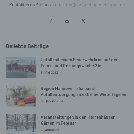
wiederzuerkennen. Zweck dieser Wiedererkennung ist
Kontaktieren Sie uns:
redaktion@langenhagener-news.de
es, den Nutzern die Verwendung unserer Internetseite
zu erleichtern. Der Benutzer einer Internetseite, die
Cookies verwendet, muss beispielsweise nicht bei jedem
Besuch der Internetseite erneut seine Zugangsdaten
eingeben, weil dies von der Internetseite und dem auf
dem Computersystem des Benutzers abgelegten Cookie
Beliebte Beiträge
übernommen wird. Ein weiteres Beispiel ist das Cookie
eines Warenkorbes im Online-Shop. Der Online-Shop
Unfall mit einem Feuerwehrkran auf der
merkt sich die Artikel, die ein Kunde in den virtuellen
Feuer- und Rettungswache 2 in...
Warenkorb gelegt hat, über ein Cookie.
9. Mai 2022
Die betroffene Person kann die Setzung von Cookies
durch unsere Internetseite jederzeit mittels einer
Region Hannover: aha passt
entsprechenden Einstellung des genutzten
Abfallentsorgung an extreme Winterlage an
Internetbrowsers verhindern und damit der Setzung von
10. Januar 2026
Cookies dauerhaft widersprechen. Ferner können
bereits gesetzte Cookies jederzeit über einen
Veranstaltungen in den Herrenhäuser
Internetbrowser oder andere Softwareprogramme
Gärten im Februar
gelöscht werden. Dies ist in allen gängigen
7. Januar 2022
Internetbrowsern möglich. Deaktiviert die betroffene