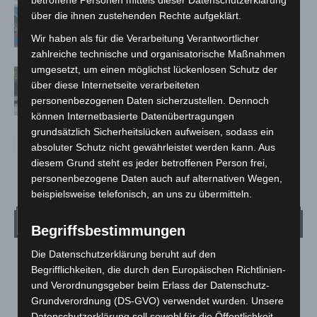
Mann läuft mit Hockeyschläger über
über die ihnen zustehenden Rechte aufgeklärt.
A7 – Polizei sucht Zeugen
Wir haben als für die Verarbeitung Verantwortlicher
zahlreiche technische und organisatorische Maßnahmen
umgesetzt, um einen möglichst lückenlosen Schutz der
Gasleitung bei McDonald’s-Umbau in
über diese Internetseite verarbeiteten
Langenhagen beschädigt
personenbezogenen Daten sicherzustellen. Dennoch
können Internetbasierte Datenübertragungen
grundsätzlich Sicherheitslücken aufweisen, sodass ein
absoluter Schutz nicht gewährleistet werden kann. Aus
diesem Grund steht es jeder betroffenen Person frei,
personenbezogene Daten auch auf alternativen Wegen,
beispielsweise telefonisch, an uns zu übermitteln.
Wetter
Begriffsbestimmungen
Die Datenschutzerklärung beruht auf den
LANGENHAGEN
Begrifflichkeiten, die durch den Europäischen Richtlinien-
Bedeckt
und Verordnungsgeber beim Erlass der Datenschutz-
Grundverordnung (DS-GVO) verwendet wurden. Unsere
°
17.8
°
C
Datenschutzerklärung soll sowohl für die Öffentlichkeit