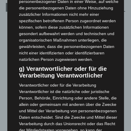
personenbezogener Daten in einer Weise, auf welche
Archiv
die personenbezogenen Daten ohne Hinzuziehung
zusätzlicher Informationen nicht mehr einer
August 2026
(12)
spezifischen betroffenen Person zugeordnet werden
können, sofern diese zusätzlichen Informationen
Juli 2026
(73)
gesondert aufbewahrt werden und technischen und
Juni 2026
(139)
organisatorischen Maßnahmen unterliegen, die
Mai 2026
(99)
gewährleisten, dass die personenbezogenen Daten
nicht einer identifizierten oder identifizierbaren
April 2026
(99)
natürlichen Person zugewiesen werden.
März 2026
(115)
g) Verantwortlicher oder für die
Februar 2026
(109)
Verarbeitung Verantwortlicher
Januar 2026
(122)
Verantwortlicher oder für die Verarbeitung
Dezember 2025
(103)
Verantwortlicher ist die natürliche oder juristische
Person, Behörde, Einrichtung oder andere Stelle, die
November 2025
(114)
allein oder gemeinsam mit anderen über die Zwecke
Oktober 2025
(112)
und Mittel der Verarbeitung von personenbezogenen
September 2025
(93)
Daten entscheidet. Sind die Zwecke und Mittel dieser
Verarbeitung durch das Unionsrecht oder das Recht
August 2025
(90)
der Mitgliedstaaten vorgegeben, so kann der