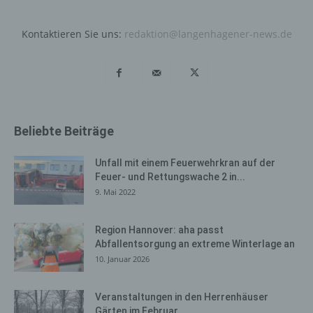
Cookies dauerhaft widersprechen. Ferner können
bereits gesetzte Cookies jederzeit über einen
Kontaktieren Sie uns:
redaktion@langenhagener-news.de
Internetbrowser oder andere Softwareprogramme
gelöscht werden. Dies ist in allen gängigen
Internetbrowsern möglich. Deaktiviert die betroffene
Person die Setzung von Cookies in dem genutzten
Internetbrowser, sind unter Umständen nicht alle
Funktionen unserer Internetseite vollumfänglich nutzbar.
Beliebte Beiträge
Erfassung von allgemeinen Daten
Unfall mit einem Feuerwehrkran auf der
und Informationen
Feuer- und Rettungswache 2 in...
Die Internetseite erfasst mit jedem Aufruf der
9. Mai 2022
Internetseite durch eine betroffene Person oder ein
automatisiertes System eine Reihe von allgemeinen
Region Hannover: aha passt
Daten und Informationen. Diese allgemeinen Daten und
Abfallentsorgung an extreme Winterlage an
Informationen werden in den Logfiles des Servers
10. Januar 2026
gespeichert. Erfasst werden können die (1) verwendeten
Browsertypen und Versionen, (2) das vom zugreifenden
System verwendete Betriebssystem, (3) die
Veranstaltungen in den Herrenhäuser
Gärten im Februar
Internetseite, von welcher ein zugreifendes System auf