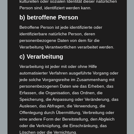
kulturellen oder sozialen Identität dieser natürlichen
7. August 2026
Person sind, identifiziert werden kann.
Brand im „Haus der Begegnung“ in Neuwarmbüchen schnell
b) betroffene Person
eingedämmt
Betroffene Person ist jede identifizierte oder
6. August 2026
identifizierbare natürliche Person, deren
Region Hannover: 21 neue Notfallsanitäter starten beim
personenbezogene Daten von dem für die
Roten Kreuz
Verarbeitung Verantwortlichen verarbeitet werden.
5. August 2026
c) Verarbeitung
Mann läuft mit Hockeyschläger über A7 – Polizei sucht
Verarbeitung ist jeder mit oder ohne Hilfe
Zeugen
automatisierter Verfahren ausgeführte Vorgang oder
5. August 2026
jede solche Vorgangsreihe im Zusammenhang mit
personenbezogenen Daten wie das Erheben, das
Celle: Mensch stirbt bei Bagger-Unfall auf Baustelle
Erfassen, die Organisation, das Ordnen, die
5. August 2026
Speicherung, die Anpassung oder Veränderung, das
Auslesen, das Abfragen, die Verwendung, die
Gasleitung bei McDonald’s-Umbau in Langenhagen
Offenlegung durch Übermittlung, Verbreitung oder
beschädigt
eine andere Form der Bereitstellung, den Abgleich
5. August 2026
oder die Verknüpfung, die Einschränkung, das
Löschen oder die Vernichtung.