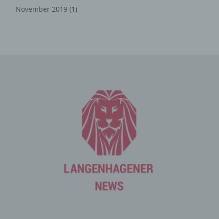
November 2019
(1)
Mittels eines Cookies können die Informationen und
Angebote auf unserer Internetseite im Sinne des
Benutzers optimiert werden. Cookies ermöglichen uns,
wie bereits erwähnt, die Benutzer unserer Internetseite
wiederzuerkennen. Zweck dieser Wiedererkennung ist
es, den Nutzern die Verwendung unserer Internetseite
zu erleichtern. Der Benutzer einer Internetseite, die
Cookies verwendet, muss beispielsweise nicht bei jedem
Besuch der Internetseite erneut seine Zugangsdaten
eingeben, weil dies von der Internetseite und dem auf
dem Computersystem des Benutzers abgelegten Cookie
übernommen wird. Ein weiteres Beispiel ist das Cookie
eines Warenkorbes im Online-Shop. Der Online-Shop
merkt sich die Artikel, die ein Kunde in den virtuellen
Warenkorb gelegt hat, über ein Cookie.
Die betroffene Person kann die Setzung von Cookies
durch unsere Internetseite jederzeit mittels einer
entsprechenden Einstellung des genutzten
Internetbrowsers verhindern und damit der Setzung von