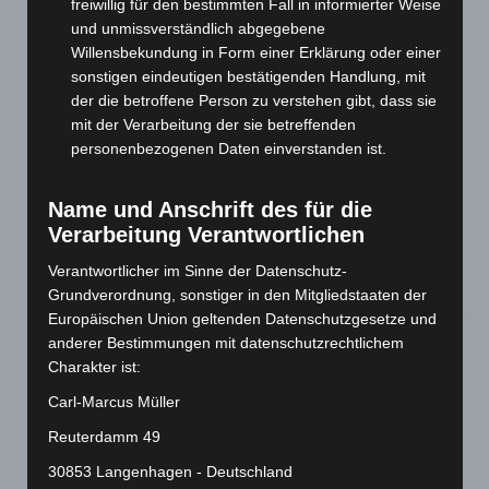
freiwillig für den bestimmten Fall in informierter Weise
7. August 2026
und unmissverständlich abgegebene
Willensbekundung in Form einer Erklärung oder einer
Brand im „Haus der Begegnung“ in Neuwarmbüchen schnell
sonstigen eindeutigen bestätigenden Handlung, mit
eingedämmt
der die betroffene Person zu verstehen gibt, dass sie
6. August 2026
mit der Verarbeitung der sie betreffenden
personenbezogenen Daten einverstanden ist.
Region Hannover: 21 neue Notfallsanitäter starten beim
Roten Kreuz
5. August 2026
Name und Anschrift des für die
Verarbeitung Verantwortlichen
Mann läuft mit Hockeyschläger über A7 – Polizei sucht
Zeugen
Verantwortlicher im Sinne der Datenschutz-
5. August 2026
Grundverordnung, sonstiger in den Mitgliedstaaten der
Europäischen Union geltenden Datenschutzgesetze und
Celle: Mensch stirbt bei Bagger-Unfall auf Baustelle
anderer Bestimmungen mit datenschutzrechtlichem
Charakter ist:
5. August 2026
Carl-Marcus Müller
Gasleitung bei McDonald’s-Umbau in Langenhagen
beschädigt
Reuterdamm 49
5. August 2026
30853 Langenhagen - Deutschland