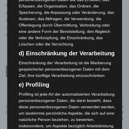
DHL wird auch in dieser Saison mit dem DHL Fastest Lap
Erfassen, die Organisation, das Ordnen, die
Award und dem DHL Fastest Pit Stop Award zwei
Speicherung, die Anpassung oder Veränderung, das
Auslesen, das Abfragen, die Verwendung, die
Auszeichnungen für besondere Leistungen von Fahrern
Offenlegung durch Übermittlung, Verbreitung oder
und Teams ausloben, die am Finaltag der Saison in Abu
eine andere Form der Bereitstellung, den Abgleich
Dhabi den Siegern übergeben werden.
oder die Verknüpfung, die Einschränkung, das
Löschen oder die Vernichtung.
d) Einschränkung der Verarbeitung
Einschränkung der Verarbeitung ist die Markierung
gespeicherter personenbezogener Daten mit dem
Ziel, ihre künftige Verarbeitung einzuschränken.
e) Profiling
Profiling ist jede Art der automatisierten Verarbeitung
Vorheriger Artikel
Nächster Artikel
personenbezogener Daten, die darin besteht, dass
Unfall auf der A 7 – Beteiligter
Impfung mit AstraZeneca in
diese personenbezogenen Daten verwendet werden,
hat Glück im Unglück
Deutschland vorerst
um bestimmte persönliche Aspekte, die sich auf eine
ausgesetzt
natürliche Person beziehen, zu bewerten,
insbesondere, um Aspekte bezüglich Arbeitsleistung,