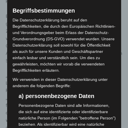
Preis von Suzuka gestartet werden kann.
Begriffsbestimmungen
Ebenfalls weite Wege sind beim dritten Triple Header zu
Die Datenschutzerklärung beruht auf den
gehen: die erste Station ist der Große Preis der USA am
Begrifflichkeiten, die durch den Europäischen Richtlinien-
24. Oktober 2021 in Austin, Texas. Von dort geht der Weg
und Verordnungsgeber beim Erlass der Datenschutz-
weiter nach Mexiko-Stadt, wo am 31. Oktober 2021 der
Grundverordnung (DS-GVO) verwendet wurden. Unsere
Datenschutzerklärung soll sowohl für die Öffentlichkeit
Große Preis von Mexiko ausgetragen wird.
als auch für unsere Kunden und Geschäftspartner
Abgeschlossen wird der Triple Header am 7. November in
einfach lesbar und verständlich sein. Um dies zu
São Paulo in Brasilien.
gewährleisten, möchten wir vorab die verwendeten
Begrifflichkeiten erläutern.
„Bei einem interkontinentalen Triple Header kommt die
Wir verwenden in dieser Datenschutzerklärung unter
Logistik an die Grenzen des Machbaren“, erklärt Paul
anderem die folgenden Begriffe:
Fowler, Global Motorsport Head, DHL Global Forwarding.
a) personenbezogene Daten
„Schon während des Rennens, bevor die karierte Flagge
fällt, beginnen die ersten Kollegen mit dem Abbau und
Personenbezogene Daten sind alle Informationen,
die sich auf eine identifizierte oder identifizierbare
dem Verladen des Equipments.“ Besonders schwierig
natürliche Person (im Folgenden "betroffene Person")
wird die Aufgabe für die Logistiker, wenn während der
beziehen. Als identifizierbar wird eine natürliche
drei Wochen eines Triple Headers Teile aus- und wieder