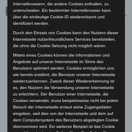
Internetbrowsern, die andere Cookies enthalten, zu
unterscheiden. Ein bestimmter Internetbrowser kann
Archiv
über die eindeutige Cookie-ID wiedererkannt und
identifiziert werden.
August 2026
(12)
Juli 2026
(73)
Durch den Einsatz von Cookies kann den Nutzern dieser
Internetseite nutzerfreundlichere Services bereitstellen,
Juni 2026
(139)
die ohne die Cookie-Setzung nicht möglich wären.
Mai 2026
(99)
Mittels eines Cookies können die Informationen und
April 2026
(99)
Angebote auf unserer Internetseite im Sinne des
März 2026
(115)
Benutzers optimiert werden. Cookies ermöglichen uns,
wie bereits erwähnt, die Benutzer unserer Internetseite
Februar 2026
(109)
wiederzuerkennen. Zweck dieser Wiedererkennung ist
Januar 2026
(122)
es, den Nutzern die Verwendung unserer Internetseite
zu erleichtern. Der Benutzer einer Internetseite, die
Dezember 2025
(103)
Cookies verwendet, muss beispielsweise nicht bei jedem
November 2025
(114)
Besuch der Internetseite erneut seine Zugangsdaten
Oktober 2025
(112)
eingeben, weil dies von der Internetseite und dem auf
dem Computersystem des Benutzers abgelegten Cookie
September 2025
(93)
übernommen wird. Ein weiteres Beispiel ist das Cookie
August 2025
(90)