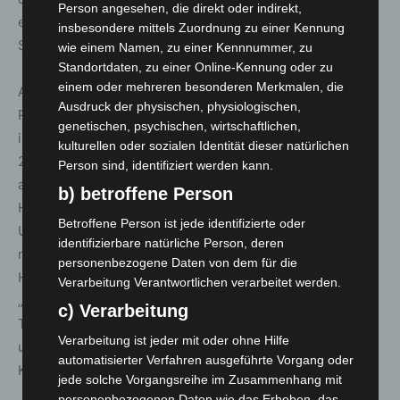
Person angesehen, die direkt oder indirekt,
eingeflogen werden müssen, etwa zur Überprüfung in
insbesondere mittels Zuordnung zu einer Kennung
Speziallabors, die überall auf der Welt ihren Sitz haben.
wie einem Namen, zu einer Kennnummer, zu
Standortdaten, zu einer Online-Kennung oder zu
einem oder mehreren besonderen Merkmalen, die
Auch neue Events wie der erneut ins Formel 1®-
Ausdruck der physischen, physiologischen,
Programm aufgenommene Große Preis der Niederlande
genetischen, psychischen, wirtschaftlichen,
in Zandvoort und der Große Preis von Saudi Arabien, der
kulturellen oder sozialen Identität dieser natürlichen
2021 auf einem neuen Stadtkurs in Dschidda
Person sind, identifiziert werden kann.
ausgetragen wird, stellen die Logistiker vor
b) betroffene Person
Herausforderungen. Damit in einer ungewohnten
Betroffene Person ist jede identifizierte oder
Umgebung jeder Handgriff sitzt, erkunden Scouts die
identifizierbare natürliche Person, deren
neuen Strecken. Für Paul Fowler liegt gerade in diesen
personenbezogene Daten von dem für die
Herausforderungen der Reiz an der Motorsportlogistik:
Verarbeitung Verantwortlichen verarbeitet werden.
„Hinter den Kulissen geben wir alles dafür, damit die
c) Verarbeitung
Teams und Fahrer Höchstleistungen erbringen können
Verarbeitung ist jeder mit oder ohne Hilfe
und die Rennsport-Fans überall auf der Welt auf ihre
automatisierter Verfahren ausgeführte Vorgang oder
Kosten kommen.“
jede solche Vorgangsreihe im Zusammenhang mit
personenbezogenen Daten wie das Erheben, das