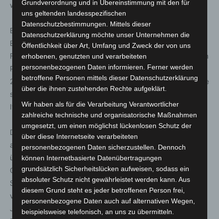
Grundverordnung und in Übereinstimmung mit den für
werden.
uns geltenden landesspezifischen
Datenschutzbestimmungen. Mittels dieser
Beim ersten Triple Header spielt sich das Geschehen in
Datenschutzerklärung möchte unser Unternehmen die
Europa ab: auf den Großen Preis von Belgien in Spa-
Öffentlichkeit über Art, Umfang und Zweck der von uns
Francorchamps am 29. August 2021 folgt mit dem Großen
erhobenen, genutzten und verarbeiteten
personenbezogenen Daten informieren. Ferner werden
Preis der Niederlande in Zandvoort am 5. September
betroffene Personen mittels dieser Datenschutzerklärung
2021 eine neue Destination im Rennkalender. Eine Woche
über die ihnen zustehenden Rechte aufgeklärt.
später, am 12. September 2021, wird der Große Preis von
Wir haben als für die Verarbeitung Verantwortlicher
Italien in Monza ausgetragen.
zahlreiche technische und organisatorische Maßnahmen
umgesetzt, um einen möglichst lückenlosen Schutz der
Der zweite Triple Header ist logistisch noch
über diese Internetseite verarbeiteten
anspruchsvoller, da deutlich größere Distanzen
personenbezogenen Daten sicherzustellen. Dennoch
überwunden werden müssen: eine Woche nach dem
können Internetbasierte Datenübertragungen
grundsätzlich Sicherheitslücken aufweisen, sodass ein
Großen Preis von Russland am 26. September 2021 in
absoluter Schutz nicht gewährleistet werden kann. Aus
Sotschi geht es zum 3. Oktober 2021 auf den Stadtkurs
diesem Grund steht es jeder betroffenen Person frei,
von Singapur bevor das gesamte Equipment dann nach
personenbezogene Daten auch auf alternativen Wegen,
Japan geht damit pünktlich am 10. Oktober der Große
beispielsweise telefonisch, an uns zu übermitteln.