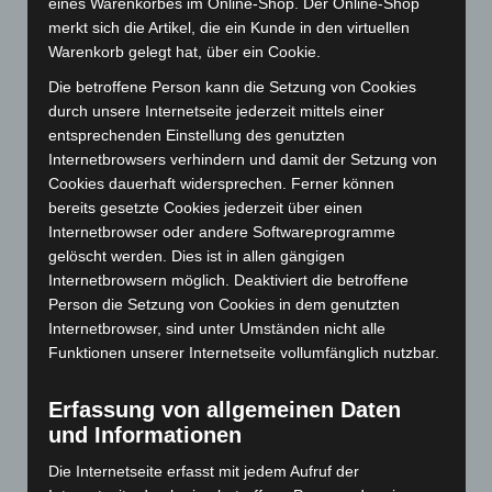
eines Warenkorbes im Online-Shop. Der Online-Shop
Juli 2025
(90)
merkt sich die Artikel, die ein Kunde in den virtuellen
Warenkorb gelegt hat, über ein Cookie.
Juni 2025
(103)
Die betroffene Person kann die Setzung von Cookies
Mai 2025
(112)
durch unsere Internetseite jederzeit mittels einer
April 2025
(88)
entsprechenden Einstellung des genutzten
März 2025
(111)
Internetbrowsers verhindern und damit der Setzung von
Cookies dauerhaft widersprechen. Ferner können
Februar 2025
(96)
bereits gesetzte Cookies jederzeit über einen
Januar 2025
(88)
Internetbrowser oder andere Softwareprogramme
Dezember 2024
(89)
gelöscht werden. Dies ist in allen gängigen
Internetbrowsern möglich. Deaktiviert die betroffene
November 2024
(94)
Person die Setzung von Cookies in dem genutzten
Oktober 2024
(93)
Internetbrowser, sind unter Umständen nicht alle
Funktionen unserer Internetseite vollumfänglich nutzbar.
September 2024
(112)
August 2024
(107)
Erfassung von allgemeinen Daten
Juli 2024
(89)
und Informationen
Juni 2024
(107)
Die Internetseite erfasst mit jedem Aufruf der
Mai 2024
(149)