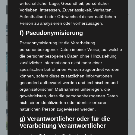
wirtschaftlicher Lage, Gesundheit, persönlicher
Vorlieben, Interessen, Zuverlässigkeit, Verhalten,
Verwandte Artikel
Mehr vom Autor
Aufenthaltsort oder Ortswechsel dieser natürlichen
Person zu analysieren oder vorherzusagen.
Niedersachsen: Feuerwehrkräfte
f) Pseudonymisierung
kehren nach Waldbrandeinsatz aus
Spanien zurück
Pseudonymisierung ist die Verarbeitung
personenbezogener Daten in einer Weise, auf welche
Anklage nach Abschaltung von
die personenbezogenen Daten ohne Hinzuziehung
„Archetyp Market“ erhoben
zusätzlicher Informationen nicht mehr einer
spezifischen betroffenen Person zugeordnet werden
können, sofern diese zusätzlichen Informationen
gesondert aufbewahrt werden und technischen und
Hannover: Polizei stoppt 166
organisatorischen Maßnahmen unterliegen, die
Trunkenheitsfahrten bei
gewährleisten, dass die personenbezogenen Daten
Großkontrolle
nicht einer identifizierten oder identifizierbaren
natürlichen Person zugewiesen werden.
Schwarz Digits und Zscaler starten
g) Verantwortlicher oder für die
souveräne Cloud-Sicherheitsplattform
Verarbeitung Verantwortlicher
für Europa