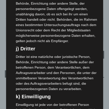
°
C
19.1
Behörde, Einrichtung oder andere Stelle, der
°
personenbezogene Daten offengelegt werden,
17.7
unabhängig davon, ob es sich bei ihr um einen
Dritten handelt oder nicht. Behörden, die im Rahmen
64%
1.6m/s
100%
eines bestimmten Untersuchungsauftrags nach dem
Unionsrecht oder dem Recht der Mitgliedstaaten
FR.
SA.
SO.
MO.
DI.
19
°
27
°
33
°
28
°
22
°
möglicherweise personenbezogene Daten erhalten,
gelten jedoch nicht als Empfänger.
j) Dritter
Dritter ist eine natürliche oder juristische Person,
Behörde, Einrichtung oder andere Stelle außer der
betroffenen Person, dem Verantwortlichen, dem
Auftragsverarbeiter und den Personen, die unter der
Aktuelle Beiträge
unmittelbaren Verantwortung des Verantwortlichen
Niedersachsen: Feuerwehrkräfte kehren nach
oder des Auftragsverarbeiters befugt sind, die
Waldbrandeinsatz aus Spanien zurück
personenbezogenen Daten zu verarbeiten.
7. August 2026
k) Einwilligung
Hannover: Erste Tigermücken-Population in Niedersachsen
Einwilligung ist jede von der betroffenen Person
entdeckt