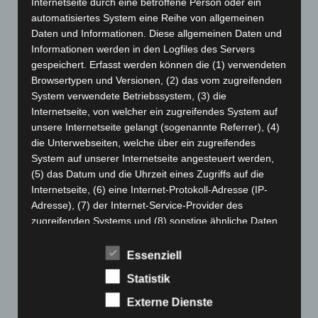
Internetseite durch eine betroffene Person oder ein
April 2024
(102)
automatisiertes System eine Reihe von allgemeinen
Daten und Informationen. Diese allgemeinen Daten und
März 2024
(103)
Informationen werden in den Logfiles des Servers
Februar 2024
(103)
gespeichert. Erfasst werden können die (1) verwendeten
Browsertypen und Versionen, (2) das vom zugreifenden
Januar 2024
(111)
System verwendete Betriebssystem, (3) die
Dezember 2023
(130)
Internetseite, von welcher ein zugreifendes System auf
November 2023
(130)
unsere Internetseite gelangt (sogenannte Referrer), (4)
die Unterwebseiten, welche über ein zugreifendes
Oktober 2023
(114)
System auf unserer Internetseite angesteuert werden,
September 2023
(133)
(5) das Datum und die Uhrzeit eines Zugriffs auf die
August 2023
(134)
Internetseite, (6) eine Internet-Protokoll-Adresse (IP-
Adresse), (7) der Internet-Service-Provider des
Juli 2023
(118)
zugreifenden Systems und (8) sonstige ähnliche Daten
Juni 2023
(142)
und Informationen, die der Gefahrenabwehr im Falle von
Mai 2023
(139)
Angriffen auf unsere informationstechnologischen
Essenziell
Systeme dienen.
April 2023
(155)
Statistik
Bei der Nutzung dieser allgemeinen Daten und
März 2023
(174)
Externe Dienste
Informationen ziehen wird keine Rückschlüsse auf die
Februar 2023
(154)