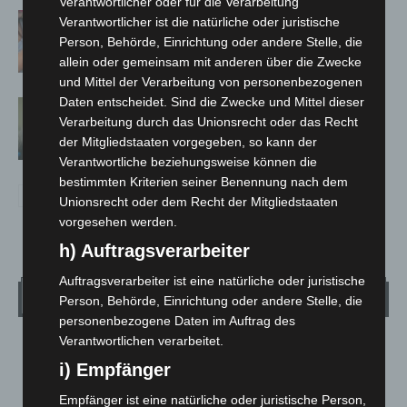
Verantwortlicher oder für die Verarbeitung
Warn-App: Jeder Zweite weiß nach
Verantwortlicher ist die natürliche oder juristische
Handy-Warnung nicht, was zu tun ist
Person, Behörde, Einrichtung oder andere Stelle, die
allein oder gemeinsam mit anderen über die Zwecke
und Mittel der Verarbeitung von personenbezogenen
Daten entscheidet. Sind die Zwecke und Mittel dieser
Cyberkriminalität in Niedersachsen
Verarbeitung durch das Unionsrecht oder das Recht
bleibt auf hohem Niveau
der Mitgliedstaaten vorgegeben, so kann der
Verantwortliche beziehungsweise können die
bestimmten Kriterien seiner Benennung nach dem
Unionsrecht oder dem Recht der Mitgliedstaaten
vorgesehen werden.
h) Auftragsverarbeiter
Auftragsverarbeiter ist eine natürliche oder juristische
Wetter
Person, Behörde, Einrichtung oder andere Stelle, die
personenbezogene Daten im Auftrag des
Verantwortlichen verarbeitet.
LANGENHAGEN
i) Empfänger
Bedeckt
°
Empfänger ist eine natürliche oder juristische Person,
19.5