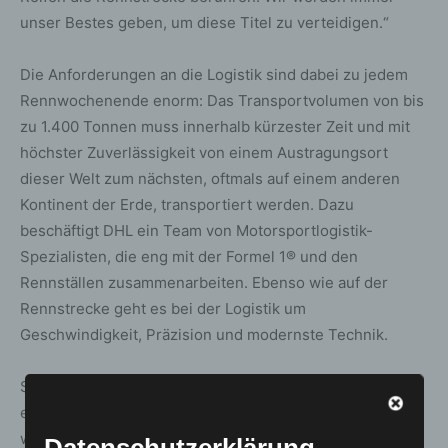
unser Bestes geben, um diese Titel zu verteidigen.“
Die Anforderungen an die Logistik sind dabei zu jedem
Rennwochenende enorm: Das Transportvolumen von bis
zu 1.400 Tonnen muss innerhalb kürzester Zeit und mit
höchster Zuverlässigkeit von einem Austragungsort
dieser Welt zum nächsten, oftmals auf einem anderen
Kontinent der Erde, transportiert werden. Dazu
beschäftigt DHL ein Team von Motorsportlogistik-
Spezialisten, die eng mit der Formel 1® und den
Rennställen zusammenarbeiten. Ebenso wie auf der
Rennstrecke geht es bei der Logistik um
Geschwindigkeit, Präzision und modernste Technik.
Stefano Domenicali, Präsident und CEO der Formel 1®,
ergänzt: „DHL ist unser langjähriger globaler Partner und
wir freuen uns sehr über den Abschluss einer