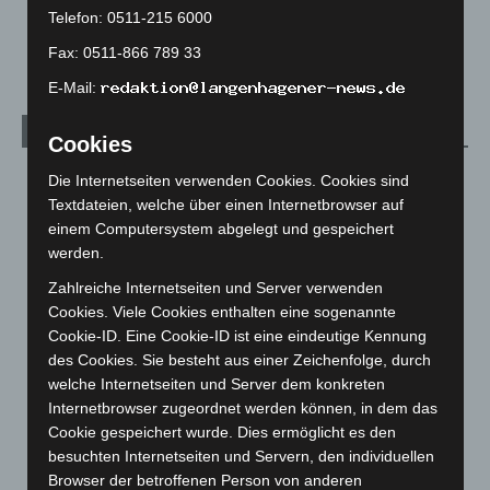
Anklage nach Abschaltung von „Archetyp Market“ erhoben
Telefon: 0511-215 6000
3. August 2026
Fax: 0511-866 789 33
E-Mail:
Kategorien
Cookies
Blaulicht
2.799
Die Internetseiten verwenden Cookies. Cookies sind
Textdateien, welche über einen Internetbrowser auf
Corona-News
712
einem Computersystem abgelegt und gespeichert
Hannover und Region
5.037
werden.
Langenhagen und Ortsteile
3.250
Zahlreiche Internetseiten und Server verwenden
Leserbriefe
1
Cookies. Viele Cookies enthalten eine sogenannte
Cookie-ID. Eine Cookie-ID ist eine eindeutige Kennung
Menschen
2
des Cookies. Sie besteht aus einer Zeichenfolge, durch
Über uns
1
welche Internetseiten und Server dem konkreten
Veranstaltungen
1.887
Internetbrowser zugeordnet werden können, in dem das
Cookie gespeichert wurde. Dies ermöglicht es den
Welt
1.270
besuchten Internetseiten und Servern, den individuellen
Browser der betroffenen Person von anderen