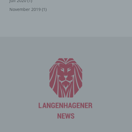
Juli 2020
(1)
Internet-Service-Provider (ISP) der betroffenen Person
November 2019
(1)
vergebene IP-Adresse, das Datum sowie die Uhrzeit der
Registrierung gespeichert. Die Speicherung dieser Daten
erfolgt vor dem Hintergrund, dass nur so der Missbrauch
unserer Dienste verhindert werden kann, und diese
Daten im Bedarfsfall ermöglichen, begangene Straftaten
aufzuklären. Insofern ist die Speicherung dieser Daten
zur Absicherung des für die Verarbeitung
Verantwortlichen erforderlich. Eine Weitergabe dieser
Daten an Dritte erfolgt grundsätzlich nicht, sofern keine
gesetzliche Pflicht zur Weitergabe besteht oder die
Weitergabe der Strafverfolgung dient.
Die Registrierung der betroffenen Person unter
freiwilliger Angabe personenbezogener Daten dient dem
für die Verarbeitung Verantwortlichen dazu, der
betroffenen Person Inhalte oder Leistungen anzubieten,
die aufgrund der Natur der Sache nur registrierten
Benutzern angeboten werden können. Registrierten
Personen steht die Möglichkeit frei, die bei der
Registrierung angegebenen personenbezogenen Daten