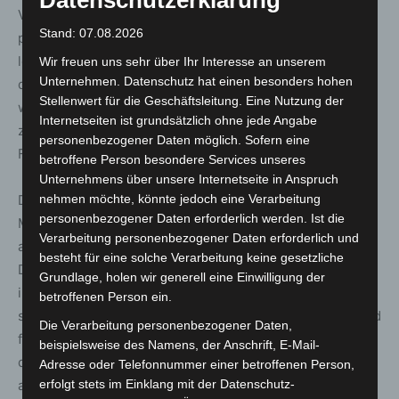
Datenschutzerklärung
Vertragsverlängerung, der unsere starke und
Stand: 07.08.2026
partnerschaftliche Beziehung unterstreicht. In den
letzten 16 Jahren haben wir gemeinsam auf und abseits
Wir freuen uns sehr über Ihr Interesse an unserem
Unternehmen. Datenschutz hat einen besonders hohen
der Rennstrecke geliefert. Wir sind stolz darauf, mit dem
Stellenwert für die Geschäftsleitung. Eine Nutzung der
weltweit führenden Logistikanbieter
Internetseiten ist grundsätzlich ohne jede Angabe
zusammenzuarbeiten und freuen uns auf die größte
personenbezogener Daten möglich. Sofern eine
Formel 1®-Saison aller Zeiten.“
betroffene Person besondere Services unseres
Unternehmens über unsere Internetseite in Anspruch
Die FIA Formel-1-Weltmeisterschaft 2021 beginnt am 28.
nehmen möchte, könnte jedoch eine Verarbeitung
personenbezogener Daten erforderlich werden. Ist die
März 2021 mit dem Großen Preis von Bahrain und endet
Verarbeitung personenbezogener Daten erforderlich und
am 12. Dezember 2021 mit dem Großen Preis von Abu
besteht für eine solche Verarbeitung keine gesetzliche
Dhabi. Der Rennkalender für die Saison 2021 umfasst
Grundlage, holen wir generell eine Einwilligung der
insgesamt 23 Rennen auf fünf Kontinenten und ist damit
betroffenen Person ein.
so umfangreich wie nie zuvor. Besonders herausfordernd
Die Verarbeitung personenbezogener Daten,
für Fahrer, Teams und die Logistik-Crew von DHL sind
beispielsweise des Namens, der Anschrift, E-Mail-
die drei Triple Header, bei denen drei Rennen an drei
Adresse oder Telefonnummer einer betroffenen Person,
aufeinanderfolgenden Wochenenden ausgetragen
erfolgt stets im Einklang mit der Datenschutz-