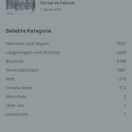
Gärten im Februar
Vorschriften Angaben, die eine schnelle elektronische
7. Januar 2022
Kontaktaufnahme zu unserem Unternehmen sowie eine
unmittelbare Kommunikation mit uns ermöglichen, was
ebenfalls eine allgemeine Adresse der sogenannten
Beliebte Kategorie
elektronischen Post (E-Mail-Adresse) umfasst. Sofern
eine betroffene Person per E-Mail oder über ein
Hannover und Region
5037
Kontaktformular den Kontakt mit dem für die
Langenhagen und Ortsteile
3249
Verarbeitung Verantwortlichen aufnimmt, werden die von
der betroffenen Person übermittelten
Blaulicht
2799
personenbezogenen Daten automatisch gespeichert.
Veranstaltungen
1887
Solche auf freiwilliger Basis von einer betroffenen Person
an den für die Verarbeitung Verantwortlichen
Welt
1270
übermittelten personenbezogenen Daten werden für
Corona-News
712
Zwecke der Bearbeitung oder der Kontaktaufnahme zur
Menschen
2
betroffenen Person gespeichert. Es erfolgt keine
Weitergabe dieser personenbezogenen Daten an Dritte.
Über uns
1
Leserbriefe
1
Kommentarfunktion im Blog auf der
Internetseite